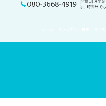
080-3668-4919
[開校日] 月水
は、時間外で
ホーム
コンセプト
概要
コース