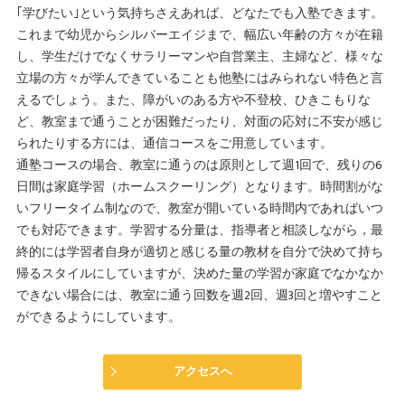
｢学びたい｣という気持ちさえあれば、どなたでも入塾できます。
これまで幼児からシルバーエイジまで、幅広い年齢の方々が在籍
し、学生だけでなくサラリーマンや自営業主、主婦など、様々な
立場の方々が学んできていることも他塾にはみられない特色と言
えるでしょう。また、障がいのある方や不登校、ひきこもりな
ど、教室まで通うことが困難だったり、対面の応対に不安が感じ
られたりする方には、通信コースをご用意しています。
通塾コースの場合、教室に通うのは原則として週1回で、残りの6
日間は家庭学習（ホームスクーリング）となります。時間割がな
いフリータイム制なので、教室が開いている時間内であればいつ
でも対応できます。学習する分量は、指導者と相談しながら，最
終的には学習者自身が適切と感じる量の教材を自分で決めて持ち
帰るスタイルにしていますが、決めた量の学習が家庭でなかなか
できない場合には、教室に通う回数を週2回、週3回と増やすこと
ができるようにしています。
アクセスへ