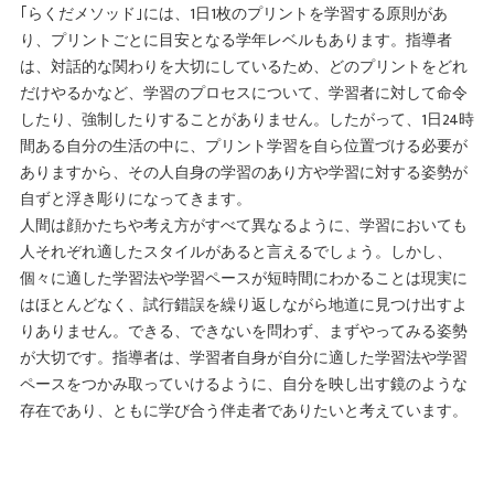
｢らくだメソッド｣には、1日1枚のプリントを学習する原則があ
り、プリントごとに目安となる学年レベルもあります。指導者
は、対話的な関わりを大切にしているため、どのプリントをどれ
だけやるかなど、学習のプロセスについて、学習者に対して命令
したり、強制したりすることがありません。したがって、1日24時
間ある自分の生活の中に、プリント学習を自ら位置づける必要が
ありますから、その人自身の学習のあり方や学習に対する姿勢が
自ずと浮き彫りになってきます。
人間は顔かたちや考え方がすべて異なるように、学習においても
人それぞれ適したスタイルがあると言えるでしょう。しかし、
個々に適した学習法や学習ペースが短時間にわかることは現実に
はほとんどなく、試行錯誤を繰り返しながら地道に見つけ出すよ
りありません。できる、できないを問わず、まずやってみる姿勢
が大切です。指導者は、学習者自身が自分に適した学習法や学習
ペースをつかみ取っていけるように、自分を映し出す鏡のような
存在であり、ともに学び合う伴走者でありたいと考えています。