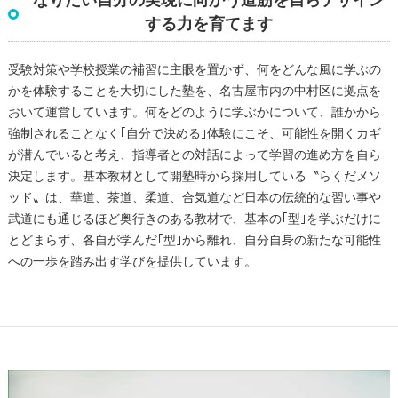
なりたい自分の実現に向かう道筋を自らデザイン
する力を育てます
受験対策や学校授業の補習に主眼を置かず、何をどんな風に学ぶの
かを体験することを大切にした塾を、名古屋市内の中村区に拠点を
おいて運営しています。何をどのように学ぶかについて、誰かから
強制されることなく｢自分で決める｣体験にこそ、可能性を開くカギ
が潜んでいると考え、指導者との対話によって学習の進め方を自ら
決定します。基本教材として開塾時から採用している〝らくだメソ
ッド〟は、華道、茶道、柔道、合気道など日本の伝統的な習い事や
武道にも通じるほど奥行きのある教材で、基本の｢型｣を学ぶだけに
とどまらず、各自が学んだ｢型｣から離れ、自分自身の新たな可能性
への一歩を踏み出す学びを提供しています。