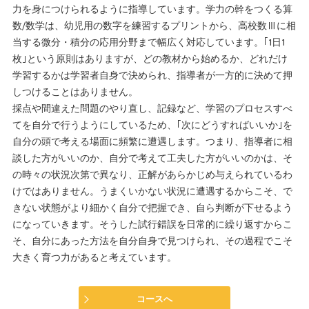
力を身につけられるように指導しています。学力の幹をつくる算
数/数学は、幼児用の数字を練習するプリントから、高校数Ⅲに相
当する微分・積分の応用分野まで幅広く対応しています。｢1日1
枚｣という原則はありますが、どの教材から始めるか、どれだけ
学習するかは学習者自身で決められ、指導者が一方的に決めて押
しつけることはありません。
採点や間違えた問題のやり直し、記録など、学習のプロセスすべ
てを自分で行うようにしているため、｢次にどうすればいいか｣を
自分の頭で考える場面に頻繁に遭遇します。つまり、指導者に相
談した方がいいのか、自分で考えて工夫した方がいいのかは、そ
の時々の状況次第で異なり、正解があらかじめ与えられているわ
けではありません。うまくいかない状況に遭遇するからこそ、で
きない状態がより細かく自分で把握でき、自ら判断が下せるよう
になっていきます。そうした試行錯誤を日常的に繰り返すからこ
そ、自分にあった方法を自分自身で見つけられ、その過程でこそ
大きく育つ力があると考えています。
コースへ