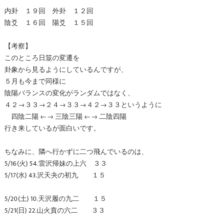
内卦 １９回 外卦 １２回
陰爻 １６回 陽爻 １５回
【考察】
このところ日筮の変遷を
卦象から見るようにしているんですが、
５月も今まで同様に
陰陽バランスの変化がランダムではなく、
４２→３３→２４→３３→４２→３３というように
四陰二陽 ←→ 三陰三陽 ←→ 二陰四陽
行き来しているが面白いです。
ちなみに、隣へ行かずに二つ飛んでいるのは、
5/16(火) 54.雷沢帰妹の上六 ３３
5/17(水) 43.沢天夬の初九 １５
5/20(土) 10.天沢履の九二 １５
5/21(日) 22.山火賁の六二 ３３