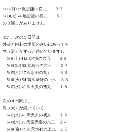
5/22(月) 17.沢雷随の初九 ３３
5/23(火) 24.地雷復の初九 ５１
の３回しかありません。
また、次の５日間は
外卦と内卦の場所の違いはあっても
兌（沢）がずっと続いていますし、
5/13(土) 41.山沢損の六五 ３３
5/14(日) 58.兌為沢の六三 ２４
5/15(月) 47.沢水困の九五 ３３
5/16(火) 54.雷沢帰妹の上六 ３３
5/17(水) 43.沢天夬の初九 １５
次の４日間は、
乾（天）が続いていて、
5/17(水) 43.沢天夬の初九 １５
5/18(木) 25.天雷无妄の六二 ２４
5/19(金) 14.火天大有の上九 １５