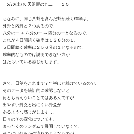
5/20(土) 10.天沢履の九二 １５
ちなみに、同じ八卦を含んだ卦が続く確率は、
外卦と内卦と２つあるので、
八分の一 ＋ 八分の一 → 四分の一となるので、
これが４日間続く確率は１２８分の１、
５日間続く確率は２５６分の１となるので、
確率的なものでは説明できない力が
はたらいている感じがします。
さて、日筮をこれまで７年半ほど続けているので、
そのデータを統計的に確認しないと
何とも言えないことではあるんですが、
出やすい卦爻と出にくい卦爻が
あるような感じがしますし、
日々のその変化についても、
まったくのランダムで展開していなくて、
そこには何らかの流れのようなものが