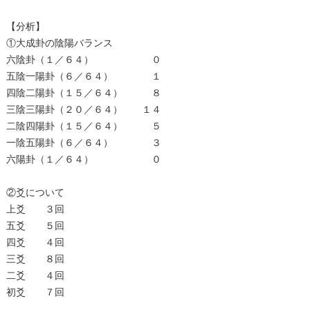
【分析】
①大成卦の陰陽バランス
六陰卦（１／６４） ０
五陰一陽卦（６／６４） １
四陰二陽卦（１５／６４） ８
三陰三陽卦（２０／６４） １４
二陰四陽卦（１５／６４） ５
一陰五陽卦（６／６４） ３
六陽卦（１／６４） ０
②爻について
上爻 ３回
五爻 ５回
四爻 ４回
三爻 ８回
二爻 ４回
初爻 ７回