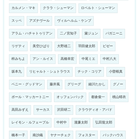
カルメン・マキ
クララ・シューマン
ロベルト・シューマン
スッペ
アズナヴール
ヴィルヘルム・ケンプ
アラム・ハチャトゥリアン
二ノ宮知子
黛ジュン
パガニーニ
リゲティ
美空ひばり
大野雄二
羽田健太郎
ビゼー
梓みちよ
アン・ルイス
高橋幸宏
中尾ミエ
中村八大
坂本九
リヒャルト・シュトラウス
チック・コリア
小曽根真
ベニー・グッドマン
藤井風
グリーグ
細川たかし
グノー
ポール・マッカートニー
オッフェンバック
都倉俊一
桃山晴衣
高田みずえ
サーカス
沢田研二
クラウディオ・アバド
レイモン・ルフェーブル
中村中
瀧廉太郎
弘田龍太郎
橋本一子
南沙織
ヤナーチェク
フォスター
バックハウス