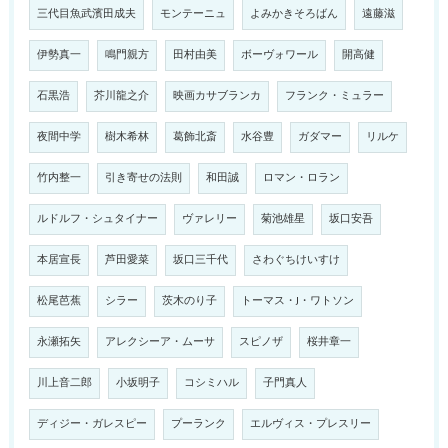
三代目魚武濱田成夫
モンテーニュ
よみかきそろばん
遠藤滋
伊勢真一
鳴門親方
田村由美
ボーヴォワール
開高健
石黒浩
芥川龍之介
映画カサブランカ
フランク・ミュラー
夜間中学
樹木希林
葛飾北斎
水谷豊
ガダマー
リルケ
竹内整一
引き寄せの法則
和田誠
ロマン・ロラン
ルドルフ・シュタイナー
ヴァレリー
菊池雄星
坂口安吾
本居宣長
芦田愛菜
坂口三千代
さわぐちけいすけ
松尾芭蕉
シラー
茨木のり子
トーマス・J・ワトソン
永瀬拓矢
アレクシーア・ムーサ
スピノザ
桜井章一
川上音二郎
小坂明子
コシミハル
子門真人
ディジー・ガレスピー
プーランク
エルヴィス・プレスリー