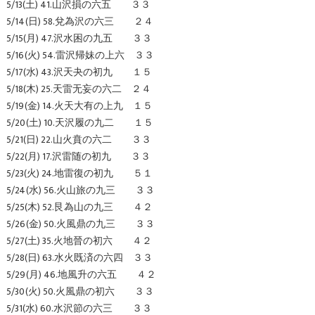
5/13(土) 41.山沢損の六五 ３３
5/14(日) 58.兌為沢の六三 ２４
5/15(月) 47.沢水困の九五 ３３
5/16(火) 54.雷沢帰妹の上六 ３３
5/17(水) 43.沢天夬の初九 １５
5/18(木) 25.天雷无妄の六二 ２４
5/19(金) 14.火天大有の上九 １５
5/20(土) 10.天沢履の九二 １５
5/21(日) 22.山火賁の六二 ３３
5/22(月) 17.沢雷随の初九 ３３
5/23(火) 24.地雷復の初九 ５１
5/24(水) 56.火山旅の九三 ３３
5/25(木) 52.艮為山の九三 ４２
5/26(金) 50.火風鼎の九三 ３３
5/27(土) 35.火地晉の初六 ４２
5/28(日) 63.水火既済の六四 ３３
5/29(月) 46.地風升の六五 ４２
5/30(火) 50.火風鼎の初六 ３３
5/31(水) 60.水沢節の六三 ３３