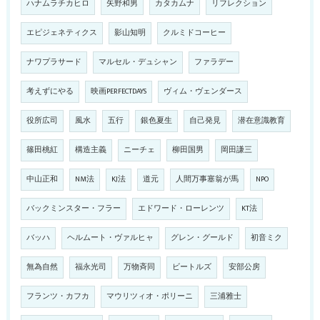
ハナムラチカヒロ
矢野和男
カタカムナ
リフレクション
エピジェネティクス
影山知明
クルミドコーヒー
ナワプラサード
マルセル・デュシャン
ファラデー
考えずにやる
映画PERFECTDAYS
ヴィム・ヴェンダース
役所広司
風水
五行
銀色夏生
自己発見
潜在意識教育
篠田桃紅
構造主義
ニーチェ
柳田国男
岡田謙三
中山正和
NM法
KJ法
道元
人間万事塞翁が馬
NPO
バックミンスター・フラー
エドワード・ローレンツ
KT法
バッハ
ヘルムート・ヴァルヒャ
グレン・グールド
初音ミク
無為自然
福永光司
万物斉同
ビートルズ
安部公房
フランツ・カフカ
マウリツィオ・ポリーニ
三浦雅士