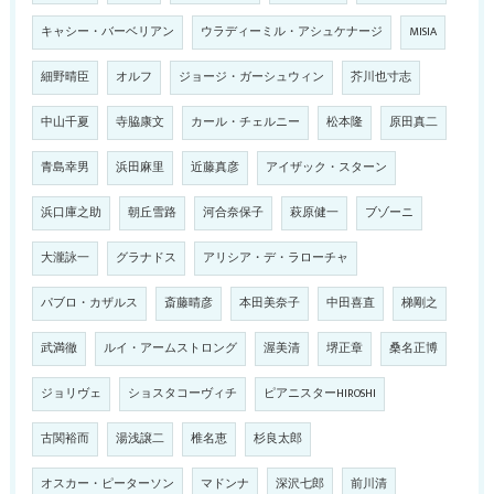
キャシー・バーベリアン
ウラディーミル・アシュケナージ
MISIA
細野晴臣
オルフ
ジョージ・ガーシュウィン
芥川也寸志
中山千夏
寺脇康文
カール・チェルニー
松本隆
原田真二
青島幸男
浜田麻里
近藤真彦
アイザック・スターン
浜口庫之助
朝丘雪路
河合奈保子
萩原健一
ブゾーニ
大瀧詠一
グラナドス
アリシア・デ・ラローチャ
パブロ・カザルス
斎藤晴彦
本田美奈子
中田喜直
梯剛之
武満徹
ルイ・アームストロング
渥美清
堺正章
桑名正博
ジョリヴェ
ショスタコーヴィチ
ピアニスターHIROSHI
古関裕而
湯浅譲二
椎名恵
杉良太郎
オスカー・ピーターソン
マドンナ
深沢七郎
前川清