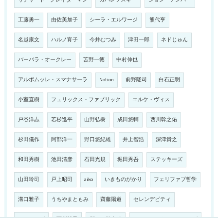
リチャード・クレイダーマン
カバレフスキー
ジョン・デンバー
工藤勇一
由佐美加子
シーラ・エルワージ
熊代亨
名越康文
ハルノ宵子
今井むつみ
津田一郎
ネドじゅん
バーバラ・オークレー
苫野一徳
中村伸也
アルボムッレ・スマナサーラ
Notion
前野隆司
白石正明
小室直樹
フェリックス・ファブリック
エルケ・ヴィス
戸谷洋志
若杉逸平
山野弘樹
成田悠輔
西川幹之佑
杉田儀作
阿部洋一
野口悠紀雄
井上智浩
深津貴之
和田秀樹
池田清彦
石田光規
堀田秀吾
ステッキーズ
山田玲司
戸上昭司
aiko
いきものがかり
フェリファブ哲学
溝口雅子
うちやまともみ
齋藤陽道
セレンデピティ