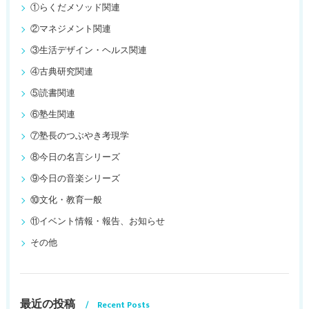
①らくだメソッド関連
②マネジメント関連
③生活デザイン・ヘルス関連
④古典研究関連
⑤読書関連
⑥塾生関連
⑦塾長のつぶやき考現学
⑧今日の名言シリーズ
⑨今日の音楽シリーズ
⑩文化・教育一般
⑪イベント情報・報告、お知らせ
その他
最近の投稿
Recent Posts