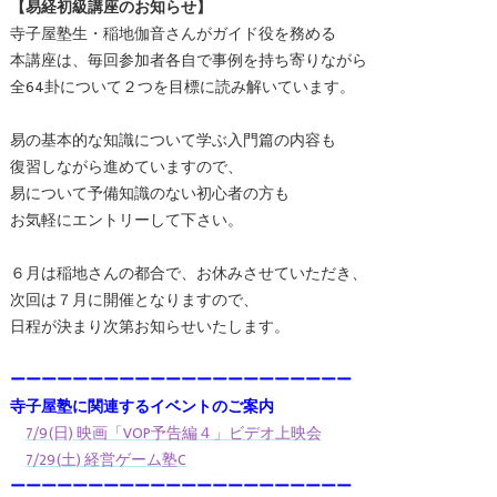
【易経初級講座のお知らせ】
寺子屋塾生・稲地伽音さんがガイド役を務める
本講座は、毎回参加者各自で事例を持ち寄りながら
全64卦について２つを目標に読み解いています。
易の基本的な知識について学ぶ入門篇の内容も
復習しながら進めていますので、
易について予備知識のない初心者の方も
お気軽にエントリーして下さい。
６月は稲地さんの都合で、お休みさせていただき、
次回は７月に開催となりますので、
日程が決まり次第お知らせいたします。
ーーーーーーーーーーーーーーーーーーーーーー
寺子屋塾に関連するイベントのご案内
7/9(日) 映画「VOP予告編４」ビデオ上映会
7/29(土) 経営ゲーム塾C
ーーーーーーーーーーーーーーーーーーーーーー