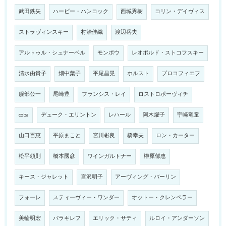
武田鉄矢
ハービー・ハンコック
西城秀樹
コリン・デイヴィス
ストラヴィンスキー
村治佳織
渡辺岳夫
アルトゥル・シュナーベル
モンポウ
レオポルド・ストコフスキー
清水由貴子
畑中葉子
平尾昌晃
ホルスト
プロコフィエフ
服部公一
尾崎豊
フランシス・レイ
ロストロポーヴィチ
coba
デューク・エリントン
レハール
阿木燿子
宇崎竜童
山口百恵
平原まこと
宮川彬良
橋幸夫
ロン・カーター
松平頼則
橋本國彦
ワインガルトナー
榊原郁恵
キース・ジャレット
宮沢明子
アーヴィング・バーリン
フォーレ
スティーヴィー・ワンダー
オットー・クレンペラー
美輪明宏
バラキレフ
エリック・サティ
ルロイ・アンダーソン