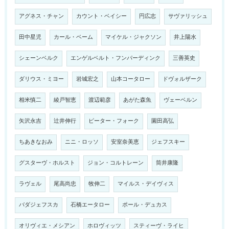
アグネス・チャン
カウント・ベイシー
円広志
サヴァリッシュ
田中星児
カール・ベーム
マイケル・ジャクソン
井上陽水
シェーンベルク
エンゲルベルト・フンパーディンク
三善英史
ダリウス・ミヨー
岩城宏之
山本コータロー
ドヴォルザーク
相米慎二
綾戸智恵
渡辺範彦
あがた森魚
ヴェーベルン
矢沢永吉
辻井伸行
ピーター・フォーク
園田高弘
ちあきなおみ
ニニ・ロッソ
安室奈美恵
ジェフスキー
グスターヴ・ホルスト
ジョン・コルトレーン
筒井康隆
ラヴェル
尾高尚忠
牧伸二
マイルス・デイヴィス
バダジェフスカ
石橋エータロー
ポール・デュカス
オリヴィエ・メシアン
ホロヴィッツ
スティーヴ・ライヒ