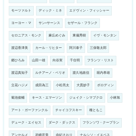
モーツァルト
ディック・ミネ
エドヴィン・フィッシャー
ヨーヨー・マ
サン=サーンス
セザール・フランク
セロニアス・モンク
麻丘めぐみ
東儀秀樹
イヴ・モンタン
渡辺香津美
カール・リヒター
阿川泰子
三保敬太郎
郷ひろみ
山田一雄
向谷実
千住明
フランツ・リスト
渡辺真知子
ルチアーノ・ベリオ
渡久地政信
堀内孝雄
立花ハジメ
成田為三
小松亮太
大貫妙子
ボロディン
菊池俊輔
キース・エマーソン
ジェイク・シマブクロ
小林旭
アート・ガーファンクル
チャイコフスキー
種ともこ
デューク・エイセス
ダーク・ダックス
フランソワ・クープラン
アンセルメ
岩崎宏美
由紀さおり
ナルシソ・イエペス