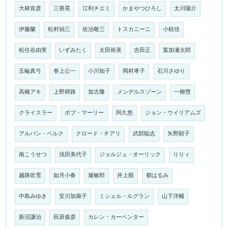
大林宣彦
三善晃
江利チエミ
かまやつひろし
太川陽介
伊藤蘭
松村禎三
佐治敬三
トスカニーニ
小椋佳
松任谷由実
いずみたく
太田裕美
吉田正
葉加瀬太郎
五輪真弓
巻上公一
小川知子
岡村孝子
石川さゆり
高橋アキ
上野耕路
加古隆
メンデルスゾーン
一柳慧
クライスラー
ボブ・マーリー
阿久悠
ジョン・ウイリアムズ
アルバン・ベルク
クロード・チアリ
武部聡志
矢野顕子
南こうせつ
浅田美代子
ジョルジュ・オーリック
りりィ
越路吹雪
如月小春
黛敏郎
井上順
都はるみ
中島みゆき
安川加壽子
ミシェル・ルグラン
山下洋輔
新沼謙治
田原俊彦
カレン・カーペンター