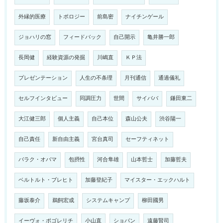
外縁的医療
トポロジー
前島密
ナイチンゲール
ジョハリの窓
フィードバック
自己開示
亀井勝一郎
長岡健
経験資源の発掘
川嶋直
ＫＰ法
プレゼンテーション
人生の不条理
月刊通信
通過儀礼
セルフインタビュー
同調圧力
世間
サイババ
鎌田東二
大江健三郎
個人主義
自己本位
森山公夫
渋谷陽一
自己責任
新自由主義
宮台真司
セーフティネット
バラク・オバマ
包摂性
河合隼雄
山本哲士
加藤哲夫
ベルトルト・ブレヒト
加藤登紀子
マイスター・エックハルト
藤坂泰介
鵜飼宏成
システムキャンプ
柳田國男
イーヴォ・ポゴレリチ
小山直
ショパン
遠藤賢司