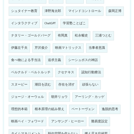
シュタイナー教育
津野海太郎
マインドコントロール
森岡正博
インタラクティブ
ChatGPT
学習塾ことばこ
ナタリー・ゴールドバーグ
有岡真
松永暢史
三浦つとむ
伊藤左千夫
芹沢俊介
映画マトリックス
当事者意識
食べ物による手当法
追求主義
シーシュポスの神話
ベルナルド・ベルトルッチ
クセナキス
認知行動療法
スヌーピー
潮目を読む
存在を消す
頑張らない
ジョージ・オーウェル
朝井リョウ
アーリング・カッゲ
理想的本箱
根本原理の組み替え
ベートーヴェン
逸脱的思考
映画ペイ・フォワード
アンサング・ヒーロー
難易度設定
タイムマネジメント
疑似空間を作らない
燃え尽き症候群