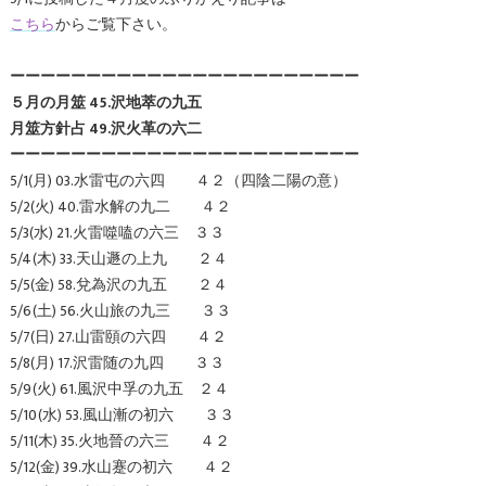
こちら
からご覧下さい。
ーーーーーーーーーーーーーーーーーーーーーーー
５月の月筮 45.沢地萃の九五
月筮方針占 49.沢火革の六二
ーーーーーーーーーーーーーーーーーーーーーーー
5/1(月) 03.水雷屯の六四 ４２（四陰二陽の意）
5/2(火) 40.雷水解の九二 ４２
5/3(水) 21.火雷噬嗑の六三 ３３
5/4(木) 33.天山遯の上九 ２４
5/5(金) 58.兌為沢の九五 ２４
5/6(土) 56.火山旅の九三 ３３
5/7(日) 27.山雷頤の六四 ４２
5/8(月) 17.沢雷随の九四 ３３
5/9(火) 61.風沢中孚の九五 ２４
5/10(水) 53.風山漸の初六 ３３
5/11(木) 35.火地晉の六三 ４２
5/12(金) 39.水山蹇の初六 ４２