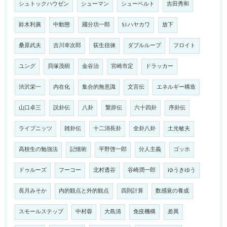
シュトックハウゼン
シューマン
シューベルト
吉田秀和
鈴木利廣
中動態
國分功一郎
S.I.ハヤカワ
放下
桑原武夫
吉川幸次郎
荻生徂徠
ダブルループ
フロイト
ユング
貝塚茂樹
金谷治
宮崎市定
ドラッカー
渋沢栄一
内在化
集合的無意識
文言伝
エネルギー構造
山口卓三
説卦伝
八卦
繋辞伝
六十四卦
序卦伝
ライプニッツ
雑卦伝
十二消長卦
全卦八卦
土光敏夫
高校生の勉強法
記憶術
平野啓一郎
分人主義
ゴッホ
ドゥルーズ
フーコー
北村透谷
谷崎潤一郎
ゆうきゆう
長月みそか
内的観点と外的観点
四則計算
数感覚の養成
スモールステップ
中村蓉
大島清
免疫機構
差異