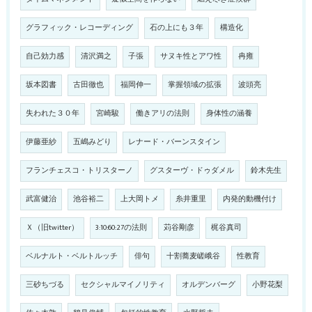
グラフィック・レコーディング
石の上にも３年
構造化
自己効力感
清沢満之
子張
サヌキ性とアワ性
冉雍
坂本図書
古田徹也
福岡伸一
掌握領域の拡張
波頭亮
失われた３０年
宮崎駿
働きアリの法則
身体性の涵養
伊藤亜紗
五嶋みどり
レナード・バーンスタイン
フランチェスコ・トリスターノ
グスターヴ・ドゥダメル
鈴木先生
武富健治
池谷裕二
上大岡トメ
糸井重里
内発的動機付け
Ｘ（旧twitter）
3:10:60:27の法則
苅谷剛彦
梶谷真司
ベルナルト・ベルトルッチ
俳句
十割蕎麦嵯峨谷
性教育
三砂ちづる
セクシャルマイノリティ
オルデンバーグ
小野花梨