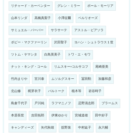
リチャード・カーペンター
グレン・ミラー
ポール・モーリア
山本リンダ
高橋真梨子
小澤征爾
ベルリオーズ
サミュエル・バーバー
サラサーテ
アストル・ピアソラ
ボビー・マクファーリン
沢田聖子
ヨハン・シュトラウス１世
ツトム・ヤマシタ
白鳥英美子
トワ・エ・モワ
ナット・キング・コール
リムスキー=コルサコフ
尾崎亜美
竹内まりや
宮川泰
ムソルグスキー
冨田勲
加藤和彦
北山修
梶芽衣子
バルトーク
植木等
岩谷時子
島倉千代子
戸川純
ラフマニノフ
忌野清志郎
ブラームス
本居長世
吉田拓郎
伊東ゆかり
宮城道雄
田中好子
キャンディーズ
矢代秋雄
舘野泉
中村紘子
永六輔