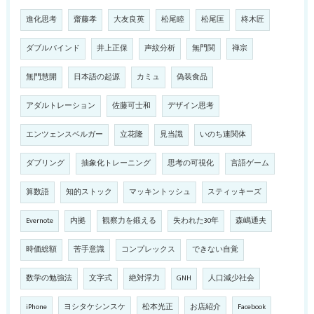
進化思考
齋藤孝
大友良英
松尾睦
松尾匡
柊木匠
ダブルバインド
井上正保
声紋分析
無門関
禅宗
無門慧開
日本語の起源
カミュ
偽装食品
アダルトレーション
佐藤可士和
デザイン思考
エンツェンスベルガー
立花隆
見当識
いのち連関体
ダブリング
抽象化トレーニング
思考の可視化
言語ゲーム
算数語
知的ストック
マッキントッシュ
スティッキーズ
Evernote
内拠
観察力を鍛える
失われた30年
森嶋通夫
時価総額
苦手意識
コンプレックス
できない自覚
数学の勉強法
文字式
絶対浮力
GNH
人口減少社会
iPhone
ヨシタケシンスケ
松本光正
お店紹介
Facebook