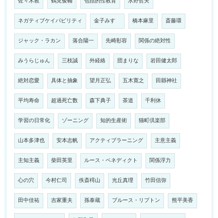
佐々木敦
鶴見俊輔
包括的性教育
水野哲夫
ネガティブケイパビリティ
金子みすゞ
橋本麻里
斎藤環
ジャック・ラカン
落合陽一
先崎彰容
関係の絶対性
みうらじゅん
三枝誠
外経絡
団まりな
岩田健太郎
絶対恋愛
具体と抽象
望月正弘
五木寛之
田縣神社
平均寿命
超過死亡数
森下典子
茶道
千利休
学習の日常化
ゾーニング
知的生産術
猫町倶楽部
山本多津也
安本志帆
アクティブラーニング
主意主義
主知主義
柴田英里
ルース・ベネディクト
関係浮力
心の穴
今村仁司
佚斎樗山
光丘真理
竹田信弥
田中佳祐
吉家重夫
孫泰蔵
ブルース・リプトン
熊平美香