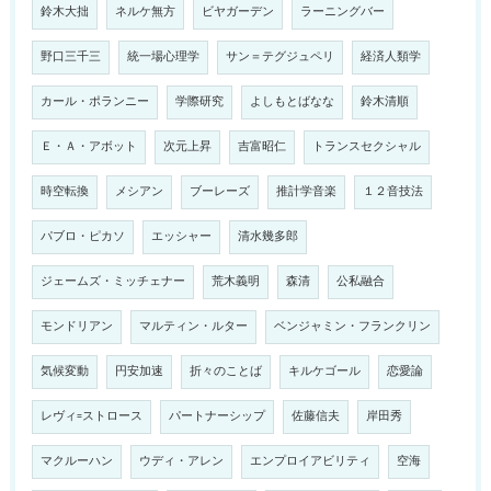
鈴木大拙
ネルケ無方
ビヤガーデン
ラーニングバー
野口三千三
統一場心理学
サン＝テグジュペリ
経済人類学
カール・ポランニー
学際研究
よしもとばなな
鈴木清順
Ｅ・Ａ・アボット
次元上昇
吉富昭仁
トランスセクシャル
時空転換
メシアン
ブーレーズ
推計学音楽
１２音技法
パブロ・ピカソ
エッシャー
清水幾多郎
ジェームズ・ミッチェナー
荒木義明
森清
公私融合
モンドリアン
マルティン・ルター
ベンジャミン・フランクリン
気候変動
円安加速
折々のことば
キルケゴール
恋愛論
レヴィ=ストロース
パートナーシップ
佐藤信夫
岸田秀
マクルーハン
ウディ・アレン
エンプロイアビリティ
空海