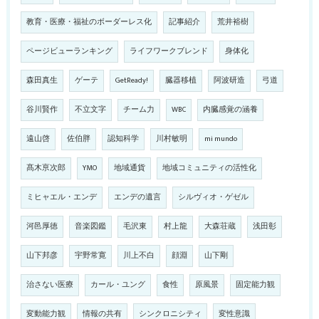
教育・医療・福祉のボーダーレス化
記事紹介
荒井裕樹
ページビューランキング
ライフワークブレンド
身体化
森田真生
ゲーテ
GetReady!
臓器移植
阿波研造
弓道
谷川賢作
不立文字
チーム力
WBC
内臓感覚の涵養
遠山啓
佐伯胖
認知科学
川村敏明
mi mundo
髙木亰次郎
YMO
地域通貨
地域コミュニティの活性化
ミヒャエル・エンデ
エンデの遺言
シルヴィオ・ゲゼル
河邑厚徳
音楽図鑑
毛沢東
村上龍
大森荘蔵
浅田彰
山下邦彦
宇野常寛
川上不白
顔淵
山下剛
治さない医療
カール・ユング
食性
原風景
固定能力観
変動能力観
情報の共有
シンクロニシティ
変性意識