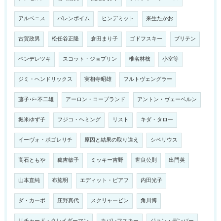
アルベニス
バレンボイム
ヒンデミット
来生たかお
古賀政男
松任谷正隆
倉田まり子
ゴドフスキー
ブリテン
ペンデレツキ
スコット・ジョプリン
椎名林檎
小室等
ジミ・ヘンドリックス
実相寺昭雄
フルトヴェングラー
藤子･F･不二雄
アーロン・コープランド
アントン・ヴェーベルン
堀米ゆず子
フジコ・ヘミング
リスト
キダ・タロー
イーヴォ・ポゴレリチ
原因と結果の取り違え
シベリウス
高石ともや
穐吉敏子
ミッキー吉野
世良公則
出門英
山本直純
布施明
エディット・ピアフ
内田光子
ダ・カーポ
庄野真代
スクリャービン
角川博