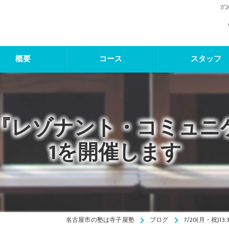
7
概要
コース
スタッフ
:30〜『レゾナント・コミ
1を開催します
名古屋市の塾は寺子屋塾
ブログ
7/20(月・祝