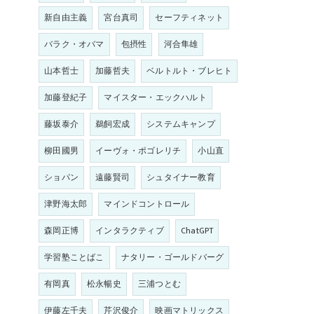
新自由主義
宮台真司
セーフティネット
バラク・オバマ
包摂性
河合隼雄
山本哲士
加藤哲夫
ベルトルト・ブレヒト
加藤登紀子
マイスター・エックハルト
藤坂泰介
鵜飼宏成
システムキャンプ
柳田國男
イーヴォ・ポゴレリチ
小山直
ショパン
遠藤賢司
シュタイナー教育
津野海太郎
マインドコントロール
森岡正博
インタラクティブ
ChatGPT
学習塾ことばこ
ナタリー・ゴールドバーグ
有岡真
松永暢史
三浦つとむ
伊藤左千夫
芹沢俊介
映画マトリックス