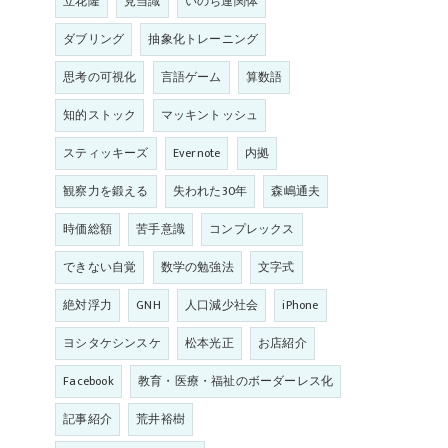
立花隆
見当識
いのち連関体
ダブリング
抽象化トレーニング
思考の可視化
言語ゲーム
算数語
知的ストック
マッキントッシュ
スティッキーズ
Evernote
内拠
観察力を鍛える
失われた30年
森嶋通夫
時価総額
苦手意識
コンプレックス
できない自覚
数学の勉強法
文字式
絶対浮力
GNH
人口減少社会
iPhone
ヨシタケシンスケ
松本光正
お店紹介
Facebook
教育・医療・福祉のボーダーレス化
記事紹介
荒井裕樹