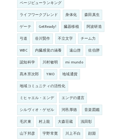
ページビューランキング
ライフワークブレンド
身体化
森田真生
ゲーテ
GetReady!
臓器移植
阿波研造
弓道
谷川賢作
不立文字
チーム力
WBC
内臓感覚の涵養
遠山啓
佐伯胖
認知科学
川村敏明
mi mundo
髙木亰次郎
YMO
地域通貨
地域コミュニティの活性化
ミヒャエル・エンデ
エンデの遺言
シルヴィオ・ゲゼル
河邑厚徳
音楽図鑑
毛沢東
村上龍
大森荘蔵
浅田彰
山下邦彦
宇野常寛
川上不白
顔淵