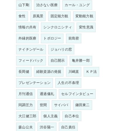
山下剛
治さない医療
カール・ユング
食性
原風景
固定能力観
変動能力観
情報の共有
シンクロニシティ
変性意識
外縁的医療
トポロジー
前島密
ナイチンゲール
ジョハリの窓
フィードバック
自己開示
亀井勝一郎
長岡健
経験資源の発掘
川嶋直
ＫＰ法
プレゼンテーション
人生の不条理
月刊通信
通過儀礼
セルフインタビュー
同調圧力
世間
サイババ
鎌田東二
大江健三郎
個人主義
自己本位
森山公夫
渋谷陽一
自己責任