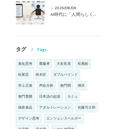
2026/08/06
AI時代に「人間らしく働く」には？ 〜山口周さんのインタビュー記事、動画より〜
タグ
Tags
進化思考
齋藤孝
大友良英
松尾睦
松尾匡
柊木匠
ダブルバインド
井上正保
声紋分析
無門関
禅宗
無門慧開
日本語の起源
カミュ
偽装食品
アダルトレーション
佐藤可士和
デザイン思考
エンツェンスベルガー