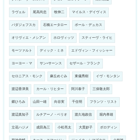
ラヴェル
尾高尚忠
牧伸二
マイルス・デイヴィス
バダジェフスカ
石橋エータロー
ポール・デュカス
オリヴィエ・メシアン
ホロヴィッツ
スティーヴ・ライヒ
モーツァルト
ディック・ミネ
エドヴィン・フィッシャー
ヨーヨー・マ
サン=サーンス
セザール・フランク
セロニアス・モンク
麻丘めぐみ
東儀秀樹
イヴ・モンタン
渡辺香津美
カール・リヒター
阿川泰子
三保敬太郎
郷ひろみ
山田一雄
向谷実
千住明
フランツ・リスト
渡辺真知子
ルチアーノ・ベリオ
渡久地政信
堀内孝雄
立花ハジメ
成田為三
小松亮太
大貫妙子
ボロディン