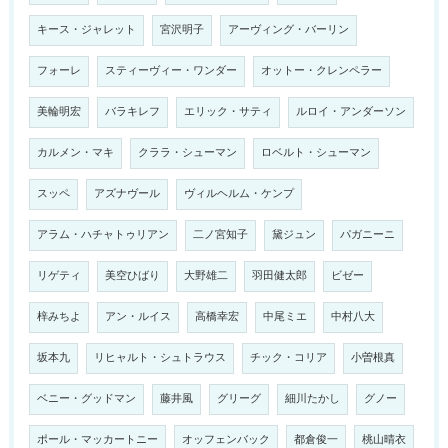
キース・ジャレット
宮沢明子
アーヴィング・バーリン
フォーレ
スティーヴィー・ワンダー
オットー・クレンペラー
美輪明宏
バラキレフ
エリック・サティ
ルロイ・アンダーソン
カルメン・マキ
クララ・シューマン
ロベルト・シューマン
スッペ
アズナヴール
ヴィルヘルム・ケンプ
アラム・ハチャトゥリアン
二ノ宮知子
黛ジュン
パガニーニ
リゲティ
美空ひばり
大野雄二
羽田健太郎
ビゼー
梓みちよ
アン・ルイス
高橋幸宏
中尾ミエ
中村八大
坂本九
リヒャルト・シュトラウス
チック・コリア
小曽根真
ベニー・グッドマン
藤井風
グリーグ
細川たかし
グノー
ポール・マッカートニー
オッフェンバック
都倉俊一
桃山晴衣