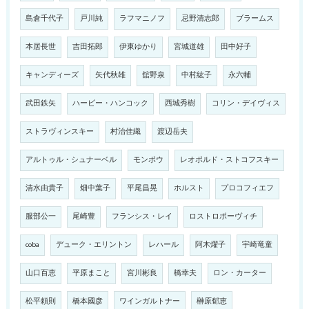
島倉千代子
戸川純
ラフマニノフ
忌野清志郎
ブラームス
本居長世
吉田拓郎
伊東ゆかり
宮城道雄
田中好子
キャンディーズ
矢代秋雄
舘野泉
中村紘子
永六輔
武田鉄矢
ハービー・ハンコック
西城秀樹
コリン・デイヴィス
ストラヴィンスキー
村治佳織
渡辺岳夫
アルトゥル・シュナーベル
モンポウ
レオポルド・ストコフスキー
清水由貴子
畑中葉子
平尾昌晃
ホルスト
プロコフィエフ
服部公一
尾崎豊
フランシス・レイ
ロストロポーヴィチ
coba
デューク・エリントン
レハール
阿木燿子
宇崎竜童
山口百恵
平原まこと
宮川彬良
橋幸夫
ロン・カーター
松平頼則
橋本國彦
ワインガルトナー
榊原郁恵