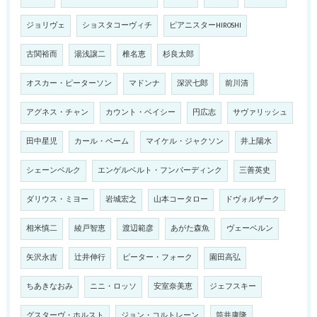
ジョリヴェ
ショスタコーヴィチ
ピアニスターHIROSHI
古関裕而
湯浅譲二
椎名恵
杉良太郎
オスカー・ピーターソン
マドンナ
深沢七郎
前川清
アグネス・チャン
カウント・ベイシー
円広志
サヴァリッシュ
田中星児
カール・ベーム
マイケル・ジャクソン
井上陽水
シェーンベルク
エンゲルベルト・フンパーディンク
三善英史
ダリウス・ミヨー
岩城宏之
山本コータロー
ドヴォルザーク
相米慎二
綾戸智恵
渡辺範彦
あがた森魚
ヴェーベルン
矢沢永吉
辻井伸行
ピーター・フォーク
園田高弘
ちあきなおみ
ニニ・ロッソ
安室奈美恵
ジェフスキー
グスターヴ・ホルスト
ジョン・コルトレーン
筒井康隆