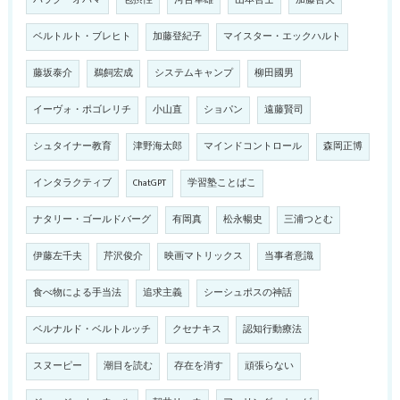
バラク・オバマ
包摂性
河合隼雄
山本哲士
加藤哲夫
ベルトルト・ブレヒト
加藤登紀子
マイスター・エックハルト
藤坂泰介
鵜飼宏成
システムキャンプ
柳田國男
イーヴォ・ポゴレリチ
小山直
ショパン
遠藤賢司
シュタイナー教育
津野海太郎
マインドコントロール
森岡正博
インタラクティブ
ChatGPT
学習塾ことばこ
ナタリー・ゴールドバーグ
有岡真
松永暢史
三浦つとむ
伊藤左千夫
芹沢俊介
映画マトリックス
当事者意識
食べ物による手当法
追求主義
シーシュポスの神話
ベルナルド・ベルトルッチ
クセナキス
認知行動療法
スヌーピー
潮目を読む
存在を消す
頑張らない