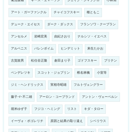
菊池俊輔
キース・エマーソン
ジェイク・シマブクロ
小林旭
アート・ガーファンクル
チャイコフスキー
種ともこ
デューク・エイセス
ダーク・ダックス
フランソワ・クープラン
アンセルメ
岩崎宏美
由紀さおり
ナルシソ・イエペス
アルベニス
バレンボイム
ヒンデミット
来生たかお
古賀政男
松任谷正隆
倉田まり子
ゴドフスキー
ブリテン
ペンデレツキ
スコット・ジョプリン
椎名林檎
小室等
ジミ・ヘンドリックス
実相寺昭雄
フルトヴェングラー
藤子･F･不二雄
アーロン・コープランド
アントン・ヴェーベルン
堀米ゆず子
フジコ・ヘミング
リスト
キダ・タロー
イーヴォ・ポゴレリチ
原因と結果の取り違え
シベリウス