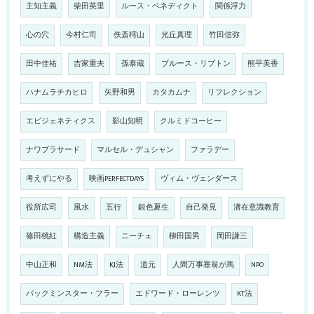
主知主義
柴田英里
ルース・ベネディクト
関係浮力
心の穴
今村仁司
佚斎樗山
光丘真理
竹田信弥
田中佳祐
吉家重夫
孫泰蔵
ブルース・リプトン
熊平美香
ハナムラチカヒロ
矢野和男
カタカムナ
リフレクション
エピジェネティクス
影山知明
クルミドコーヒー
ナワプラサード
マルセル・デュシャン
ファラデー
考えずにやる
映画PERFECTDAYS
ヴィム・ヴェンダース
役所広司
風水
五行
銀色夏生
自己発見
潜在意識教育
篠田桃紅
構造主義
ニーチェ
柳田国男
岡田謙三
中山正和
NM法
KJ法
道元
人間万事塞翁が馬
NPO
バックミンスター・フラー
エドワード・ローレンツ
KT法