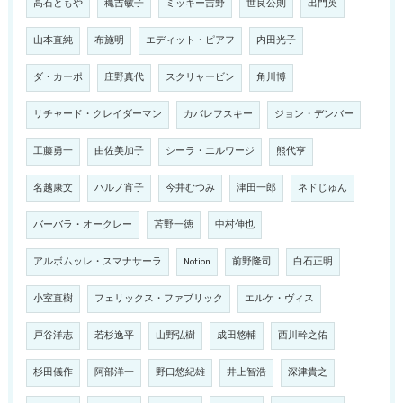
高石ともや
穐吉敏子
ミッキー吉野
世良公則
出門英
山本直純
布施明
エディット・ピアフ
内田光子
ダ・カーポ
庄野真代
スクリャービン
角川博
リチャード・クレイダーマン
カバレフスキー
ジョン・デンバー
工藤勇一
由佐美加子
シーラ・エルワージ
熊代亨
名越康文
ハルノ宵子
今井むつみ
津田一郎
ネドじゅん
バーバラ・オークレー
苫野一徳
中村伸也
アルボムッレ・スマナサーラ
Notion
前野隆司
白石正明
小室直樹
フェリックス・ファブリック
エルケ・ヴィス
戸谷洋志
若杉逸平
山野弘樹
成田悠輔
西川幹之佑
杉田儀作
阿部洋一
野口悠紀雄
井上智浩
深津貴之