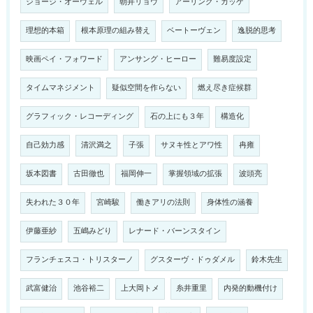
ジョージ・オーウェル
朝井リョウ
アーリング・カッゲ
理想的本箱
根本原理の組み替え
ベートーヴェン
逸脱的思考
映画ペイ・フォワード
アンサング・ヒーロー
難易度設定
タイムマネジメント
疑似空間を作らない
燃え尽き症候群
グラフィック・レコーディング
石の上にも３年
構造化
自己効力感
清沢満之
子張
サヌキ性とアワ性
冉雍
坂本図書
古田徹也
福岡伸一
掌握領域の拡張
波頭亮
失われた３０年
宮崎駿
働きアリの法則
身体性の涵養
伊藤亜紗
五嶋みどり
レナード・バーンスタイン
フランチェスコ・トリスターノ
グスターヴ・ドゥダメル
鈴木先生
武富健治
池谷裕二
上大岡トメ
糸井重里
内発的動機付け