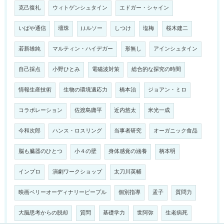
克己復礼
ウィトゲンシュタイン
エドガー・シャイン
いばや通信
壇珠
J.J.ルソー
しつけ
塩梅
桜木建二
若新雄純
マルティン・ハイデガー
形無し
アインシュタイン
自己採点
小野ひとみ
電磁波対策
総合的な探究の時間
情報生産技術
生物の環境適応力
橋本治
ジョアン・ミロ
コラボレーション
佐渡島庸平
近内悠太
米光一成
今和次郎
ハンス・ロスリング
当事者研究
オーガニック食品
脳も臓器のひとつ
小４の壁
身体感覚の涵養
柄本明
インプロ
演劇ワークショップ
太刀川英輔
映画ベリーオーディナリーピープル
個別指導
孟子
質問力
大脳思考からの脱却
質問
基礎学力
世阿弥
生老病死