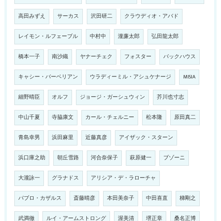
高田みずえ
サーカス
沢田研二
クラウディオ・アバド
レイモン・ルフェーブル
中村中
瀧廉太郎
弘田龍太郎
橋本一子
南沙織
ヤナーチェク
フォスター
バックハウス
キャシー・バーベリアン
ウラディーミル・アシュケナージ
MISIA
細野晴臣
オルフ
ジョージ・ガーシュウィン
芥川也寸志
中山千夏
寺脇康文
カール・チェルニー
松本隆
原田真二
青島幸男
浜田麻里
近藤真彦
アイザック・スターン
浜口庫之助
朝丘雪路
河合奈保子
萩原健一
ブゾーニ
大瀧詠一
グラナドス
アリシア・デ・ラローチャ
パブロ・カザルス
斎藤晴彦
本田美奈子
中田喜直
梯剛之
武満徹
ルイ・アームストロング
渥美清
堺正章
桑名正博