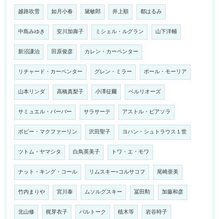
越路吹雪
如月小春
黛敏郎
井上順
都はるみ
中島みゆき
安川加壽子
ミシェル・ルグラン
山下洋輔
新沼謙治
田原俊彦
カレン・カーペンター
リチャード・カーペンター
グレン・ミラー
ポール・モーリア
山本リンダ
高橋真梨子
小澤征爾
ベルリオーズ
サミュエル・バーバー
サラサーテ
アストル・ピアソラ
ボビー・マクファーリン
沢田聖子
ヨハン・シュトラウス１世
ツトム・ヤマシタ
白鳥英美子
トワ・エ・モワ
ナット・キング・コール
リムスキー=コルサコフ
尾崎亜美
竹内まりや
宮川泰
ムソルグスキー
冨田勲
加藤和彦
北山修
梶芽衣子
バルトーク
植木等
岩谷時子