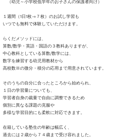
（幼児～小学校低学年のお子さんの保護者向け）
１週間（1日1枚→７枚）のお試し学習も
いつでも無料で体験していただけます。
らくだメソッドには、
算数/数学・英語・国語の３教科ありますが、
中心教科としている算数/数学には、
数字を練習する幼児用教材から
高校数Ⅲの微分・積分の応用まで用意されています。
そのうちの自分に合ったところから始められ、
１日の学習量についても、
学習者自身の裁量で自由に調整できるため
個別に異なる課題の克服や
多様な学習目的にも柔軟に対応できます。
在籍している塾生の年齢は幅広く、
過去には２歳から７４歳まで受け容れました。