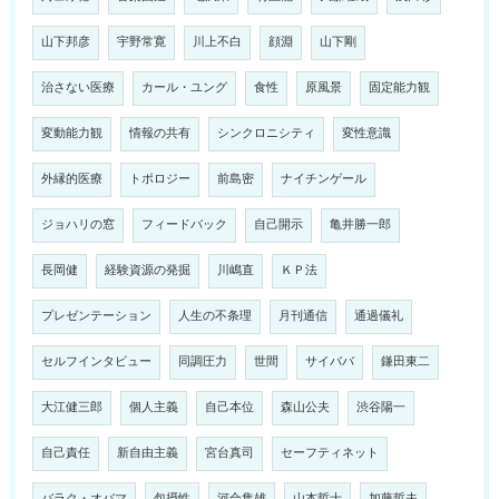
山下邦彦
宇野常寛
川上不白
顔淵
山下剛
治さない医療
カール・ユング
食性
原風景
固定能力観
変動能力観
情報の共有
シンクロニシティ
変性意識
外縁的医療
トポロジー
前島密
ナイチンゲール
ジョハリの窓
フィードバック
自己開示
亀井勝一郎
長岡健
経験資源の発掘
川嶋直
ＫＰ法
プレゼンテーション
人生の不条理
月刊通信
通過儀礼
セルフインタビュー
同調圧力
世間
サイババ
鎌田東二
大江健三郎
個人主義
自己本位
森山公夫
渋谷陽一
自己責任
新自由主義
宮台真司
セーフティネット