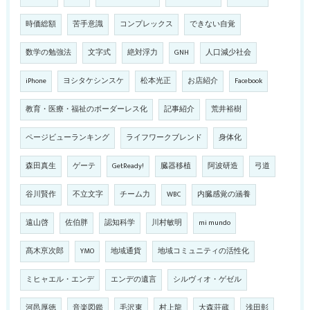
時価総額
苦手意識
コンプレックス
できない自覚
数学の勉強法
文字式
絶対浮力
GNH
人口減少社会
iPhone
ヨシタケシンスケ
松本光正
お店紹介
Facebook
教育・医療・福祉のボーダーレス化
記事紹介
荒井裕樹
ページビューランキング
ライフワークブレンド
身体化
森田真生
ゲーテ
GetReady!
臓器移植
阿波研造
弓道
谷川賢作
不立文字
チーム力
WBC
内臓感覚の涵養
遠山啓
佐伯胖
認知科学
川村敏明
mi mundo
髙木亰次郎
YMO
地域通貨
地域コミュニティの活性化
ミヒャエル・エンデ
エンデの遺言
シルヴィオ・ゲゼル
河邑厚徳
音楽図鑑
毛沢東
村上龍
大森荘蔵
浅田彰