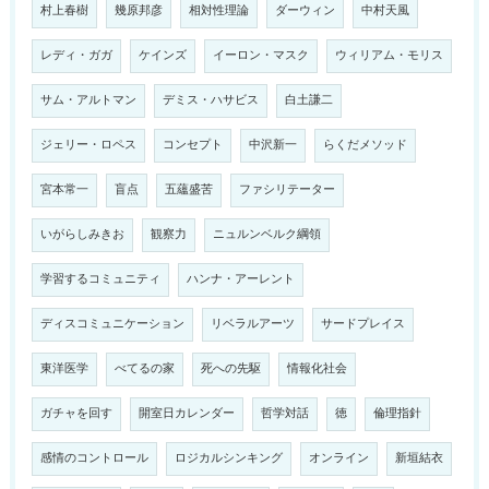
村上春樹
幾原邦彦
相対性理論
ダーウィン
中村天風
レディ・ガガ
ケインズ
イーロン・マスク
ウィリアム・モリス
サム・アルトマン
デミス・ハサビス
白土謙二
ジェリー・ロペス
コンセプト
中沢新一
らくだメソッド
宮本常一
盲点
五蘊盛苦
ファシリテーター
いがらしみきお
観察力
ニュルンベルク綱領
学習するコミュニティ
ハンナ・アーレント
ディスコミュニケーション
リベラルアーツ
サードプレイス
東洋医学
べてるの家
死への先駆
情報化社会
ガチャを回す
開室日カレンダー
哲学対話
徳
倫理指針
感情のコントロール
ロジカルシンキング
オンライン
新垣結衣