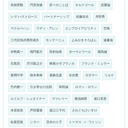
気候変動
円安加速
折々のことば
キルケゴール
恋愛論
レヴィ=ストロース
パートナーシップ
佐藤信夫
岸田秀
マクルーハン
ウディ・アレン
エンプロイアビリティ
空海
三代目魚武濱田成夫
モンテーニュ
よみかきそろばん
遠藤滋
伊勢真一
鳴門親方
田村由美
ボーヴォワール
開高健
石黒浩
芥川龍之介
映画カサブランカ
フランク・ミュラー
夜間中学
樹木希林
葛飾北斎
水谷豊
ガダマー
リルケ
竹内整一
引き寄せの法則
和田誠
ロマン・ロラン
ルドルフ・シュタイナー
ヴァレリー
菊池雄星
坂口安吾
本居宣長
芦田愛菜
坂口三千代
さわぐちけいすけ
松尾芭蕉
シラー
茨木のり子
トーマス・J・ワトソン