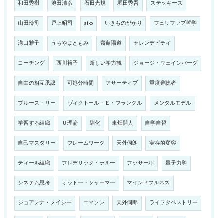
和田秀樹
池田清彦
石田光規
堀田秀吾
ステッキーズ
山田玲司
戸上昭司
aiko
いきものがかり
フェリファブ哲学
溝口雅子
うちやまともみ
齋藤陽道
セレンデピティ
コーチング
西川裕子
新しい学力観
ジョージ・ウェインバーグ
自由の相互承認
可処分時間
アサーティブ
重度難聴者
ブルース・リー
ヴィクトール・Ｅ・フランクル
メンタルモデル
学習する組織
Ｕ理論
馴化
東畑開人
自学自習
自己マスタリー
フレームワーク
天外伺朗
実存的変容
ティール組織
フレデリック・ラルー
フッサール
量子力学
システム思考
オットー・シャーマー
マインドフルネス
ジョアンナ・メイシー
エマソン
天外伺郎
ライフタペストリー