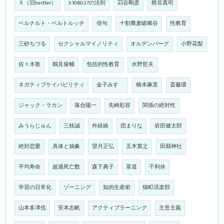
Ｘ（旧twitter）
3:10:60:27の法則
苅谷剛彦
梶谷真司
ベルナルト・ベルトルッチ
俳句
十割蕎麦嵯峨谷
性教育
三砂ちづる
セクシャルマイノリティ
オルデンバーグ
小野花梨
佐々木敦
鶴見俊輔
包括的性教育
水野哲夫
ネガティブケイパビリティ
金子みすゞ
橋本麻里
斎藤環
ジャック・ラカン
落合陽一
先崎彰容
関係の絶対性
みうらじゅん
三枝誠
外経絡
団まりな
岩田健太郎
絶対恋愛
具体と抽象
望月正弘
五木寛之
田縣神社
平均寿命
超過死亡数
森下典子
茶道
千利休
学習の日常化
ゾーニング
知的生産術
猫町倶楽部
山本多津也
安本志帆
アクティブラーニング
主意主義