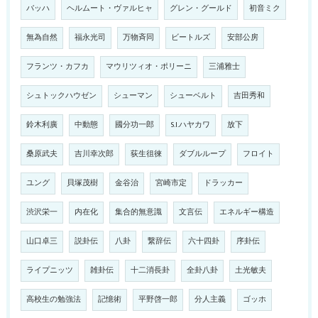
バッハ
ヘルムート・ヴァルヒャ
グレン・グールド
初音ミク
無為自然
福永光司
万物斉同
ビートルズ
安部公房
フランツ・カフカ
マウリツィオ・ポリーニ
三浦雅士
シュトックハウゼン
シューマン
シューベルト
吉田秀和
鈴木利廣
中動態
國分功一郎
S.I.ハヤカワ
放下
桑原武夫
吉川幸次郎
荻生徂徠
ダブルループ
フロイト
ユング
貝塚茂樹
金谷治
宮崎市定
ドラッカー
渋沢栄一
内在化
集合的無意識
文言伝
エネルギー構造
山口卓三
説卦伝
八卦
繋辞伝
六十四卦
序卦伝
ライプニッツ
雑卦伝
十二消長卦
全卦八卦
土光敏夫
高校生の勉強法
記憶術
平野啓一郎
分人主義
ゴッホ