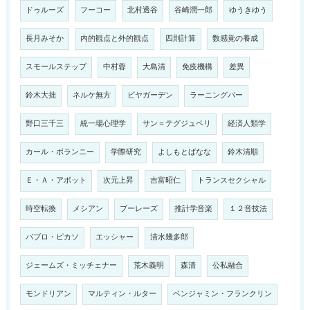
ドゥルーズ
フーコー
北村透谷
谷崎潤一郎
ゆうきゆう
長月みそか
内的観点と外的観点
四則計算
数感覚の養成
スモールステップ
中村蓉
大島清
免疫機構
差異
鈴木大拙
ネルケ無方
ビヤガーデン
ラーニングバー
野口三千三
統一場心理学
サン＝テグジュペリ
経済人類学
カール・ポランニー
学際研究
よしもとばなな
鈴木清順
Ｅ・Ａ・アボット
次元上昇
吉富昭仁
トランスセクシャル
時空転換
メシアン
ブーレーズ
推計学音楽
１２音技法
パブロ・ピカソ
エッシャー
清水幾多郎
ジェームズ・ミッチェナー
荒木義明
森清
公私融合
モンドリアン
マルティン・ルター
ベンジャミン・フランクリン