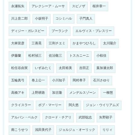
永瀬拓矢
アレクシーア・ムーサ
スピノザ
桜井章一
川上音二郎
小坂明子
コシミハル
子門真人
ディジー・ガレスピー
プーランク
エルヴィス・プレスリー
大林宣彦
三善晃
江利チエミ
かまやつひろし
太川陽介
伊藤蘭
松村禎三
佐治敬三
トスカニーニ
小椋佳
松任谷由実
いずみたく
太田裕美
吉田正
葉加瀬太郎
五輪真弓
巻上公一
小川知子
岡村孝子
石川さゆり
高橋アキ
上野耕路
加古隆
メンデルスゾーン
一柳慧
クライスラー
ボブ・マーリー
阿久悠
ジョン・ウイリアムズ
アルバン・ベルク
クロード・チアリ
武部聡志
矢野顕子
南こうせつ
浅田美代子
ジョルジュ・オーリック
りりィ