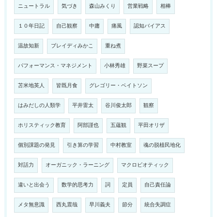
ニュートラル
気づき
森山みくり
営業戦略
相棒
１０年日記
自己観察
中庸
痛風
認知バイアス
温故知新
ブレイディみかこ
重ね煮
パフォーマンス・マネジメント
小林秀雄
野菜スープ
苫米地英人
皆既月食
グレゴリー・ベイトソン
はみだしの人類学
平井雷太
谷川俊太郎
観察
ホリスティック教育
阿部謹也
五蘊観
平田オリザ
個別課題の発見
引き算の学習
中村教室
魂の脱植民地化
対話力
オーガニック・ラーニング
マクロビオティック
違いと出会う
数学的思考力
詞
定員
自己責任論
メタ無意識
西丸震哉
早川義夫
節分
統合失調症