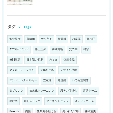
タグ
Tags
進化思考
齋藤孝
大友良英
松尾睦
松尾匡
柊木匠
ダブルバインド
井上正保
声紋分析
無門関
禅宗
無門慧開
日本語の起源
カミュ
偽装食品
アダルトレーション
佐藤可士和
デザイン思考
エンツェンスベルガー
立花隆
見当識
いのち連関体
ダブリング
抽象化トレーニング
思考の可視化
言語ゲーム
算数語
知的ストック
マッキントッシュ
スティッキーズ
Evernote
内拠
観察力を鍛える
失われた30年
森嶋通夫