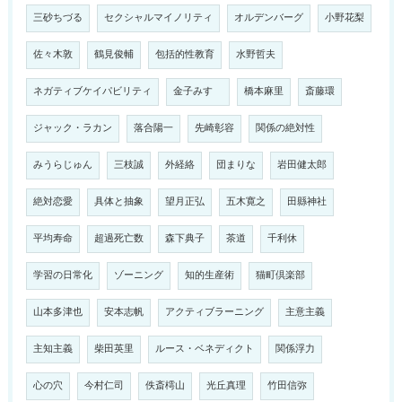
三砂ちづる
セクシャルマイノリティ
オルデンバーグ
小野花梨
佐々木敦
鶴見俊輔
包括的性教育
水野哲夫
ネガティブケイパビリティ
金子みすゞ
橋本麻里
斎藤環
ジャック・ラカン
落合陽一
先崎彰容
関係の絶対性
みうらじゅん
三枝誠
外経絡
団まりな
岩田健太郎
絶対恋愛
具体と抽象
望月正弘
五木寛之
田縣神社
平均寿命
超過死亡数
森下典子
茶道
千利休
学習の日常化
ゾーニング
知的生産術
猫町倶楽部
山本多津也
安本志帆
アクティブラーニング
主意主義
主知主義
柴田英里
ルース・ベネディクト
関係浮力
心の穴
今村仁司
佚斎樗山
光丘真理
竹田信弥