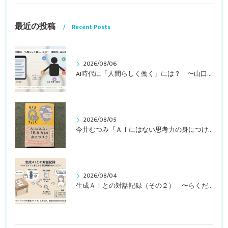
最近の投稿
Recent Posts
2026/08/06
AI時代に「人間らしく働く」には？ 〜山口周さんのインタビュー記事、動画より〜
2026/08/05
今井むつみ『ＡＩにはない思考力の身につけ方 ことばの学びはなぜ大切なのか？』
2026/08/04
生成ＡＩとの対話記録（その２） 〜らくだメソッドによる自己観察をめぐって〜