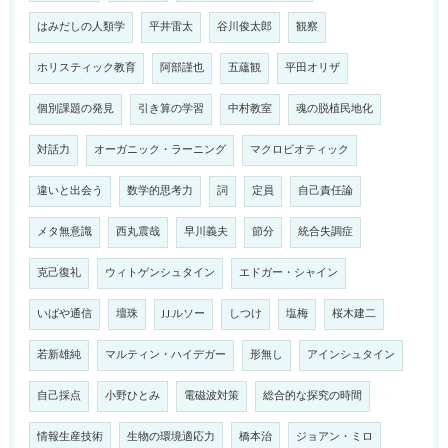
はみだしの人類学
平井雷太
谷川俊太郎
観察
ホリスティック教育
阿部謹也
五蘊観
平田オリザ
個別課題の発見
引き算の学習
中村教室
魂の脱植民地化
対話力
オーガニック・ラーニング
マクロビオティック
違いと出会う
数学的思考力
詞
定員
自己責任論
メタ無意識
西丸震哉
早川義夫
節分
統合失調症
克己復礼
ウィトゲンシュタイン
エドガー・シャイン
いばや通信
壇珠
J.J.ルソー
しつけ
塩梅
桜木建二
若新雄純
マルティン・ハイデガー
形無し
アインシュタイン
自己採点
小野ひとみ
電磁波対策
総合的な探究の時間
情報生産技術
生物の環境適応力
橋本治
ジョアン・ミロ