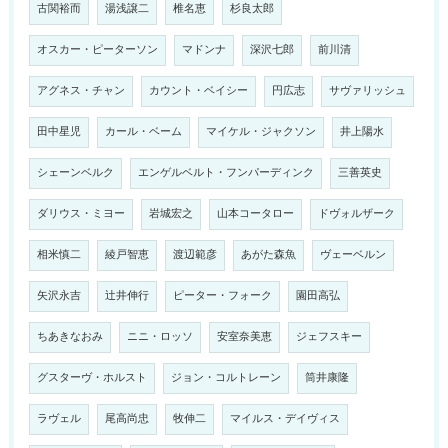
古関裕而
湯浅譲二
椎名恵
杉良太郎
オスカー・ピーターソン
マドンナ
深沢七郎
前川清
アグネス・チャン
カウント・ベイシー
円広志
サヴァリッシュ
田中星児
カール・ベーム
マイケル・ジャクソン
井上陽水
シェーンベルク
エンゲルベルト・フンパーディンク
三善英史
ダリウス・ミヨー
岩城宏之
山本コータロー
ドヴォルザーク
相米慎二
綾戸智恵
渡辺範彦
あがた森魚
ヴェーベルン
矢沢永吉
辻井伸行
ピーター・フォーク
園田高弘
ちあきなおみ
ニニ・ロッソ
安室奈美恵
ジェフスキー
グスターヴ・ホルスト
ジョン・コルトレーン
筒井康隆
ラヴェル
尾高尚忠
牧伸二
マイルス・デイヴィス