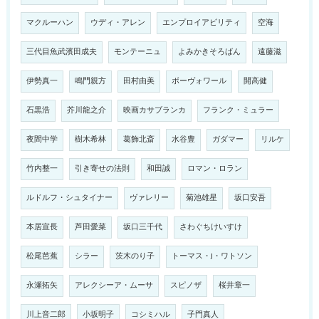
マクルーハン
ウディ・アレン
エンプロイアビリティ
空海
三代目魚武濱田成夫
モンテーニュ
よみかきそろばん
遠藤滋
伊勢真一
鳴門親方
田村由美
ボーヴォワール
開高健
石黒浩
芥川龍之介
映画カサブランカ
フランク・ミュラー
夜間中学
樹木希林
葛飾北斎
水谷豊
ガダマー
リルケ
竹内整一
引き寄せの法則
和田誠
ロマン・ロラン
ルドルフ・シュタイナー
ヴァレリー
菊池雄星
坂口安吾
本居宣長
芦田愛菜
坂口三千代
さわぐちけいすけ
松尾芭蕉
シラー
茨木のり子
トーマス・J・ワトソン
永瀬拓矢
アレクシーア・ムーサ
スピノザ
桜井章一
川上音二郎
小坂明子
コシミハル
子門真人