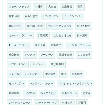
スモールステップ
中村蓉
大島清
免疫機構
差異
鈴木大拙
ネルケ無方
ビヤガーデン
ラーニングバー
野口三千三
統一場心理学
サン＝テグジュペリ
経済人類学
カール・ポランニー
学際研究
よしもとばなな
鈴木清順
Ｅ・Ａ・アボット
次元上昇
吉富昭仁
トランスセクシャル
時空転換
メシアン
ブーレーズ
推計学音楽
１２音技法
パブロ・ピカソ
エッシャー
清水幾多郎
ジェームズ・ミッチェナー
荒木義明
森清
公私融合
モンドリアン
マルティン・ルター
ベンジャミン・フランクリン
気候変動
円安加速
折々のことば
キルケゴール
恋愛論
レヴィ=ストロース
パートナーシップ
佐藤信夫
岸田秀