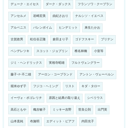
デューク・エイセス
ダーク・ダックス
フランソワ・クープラン
アンセルメ
岩崎宏美
由紀さおり
ナルシソ・イエペス
アルベニス
バレンボイム
ヒンデミット
来生たかお
古賀政男
松任谷正隆
倉田まり子
ゴドフスキー
ブリテン
ペンデレツキ
スコット・ジョプリン
椎名林檎
小室等
ジミ・ヘンドリックス
実相寺昭雄
フルトヴェングラー
藤子･F･不二雄
アーロン・コープランド
アントン・ヴェーベルン
堀米ゆず子
フジコ・ヘミング
リスト
キダ・タロー
イーヴォ・ポゴレリチ
原因と結果の取り違え
シベリウス
高石ともや
穐吉敏子
ミッキー吉野
世良公則
出門英
山本直純
布施明
エディット・ピアフ
内田光子