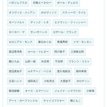
バダジェフスカ
石橋エータロー
ポール・デュカス
オリヴィエ・メシアン
ホロヴィッツ
スティーヴ・ライヒ
モーツァルト
ディック・ミネ
エドヴィン・フィッシャー
ヨーヨー・マ
サン=サーンス
セザール・フランク
セロニアス・モンク
麻丘めぐみ
東儀秀樹
イヴ・モンタン
渡辺香津美
カール・リヒター
阿川泰子
三保敬太郎
郷ひろみ
山田一雄
向谷実
千住明
フランツ・リスト
渡辺真知子
ルチアーノ・ベリオ
渡久地政信
堀内孝雄
立花ハジメ
成田為三
小松亮太
大貫妙子
ボロディン
菊池俊輔
キース・エマーソン
ジェイク・シマブクロ
小林旭
アート・ガーファンクル
チャイコフスキー
種ともこ