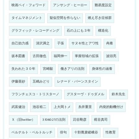
映画ペイ・フォワード
アンサング・ヒーロー
難易度設定
タイムマネジメント
疑似空間を作らない
燃え尽き症候群
グラフィック・レコーディング
石の上にも３年
構造化
自己効力感
清沢満之
子張
サヌキ性とアワ性
冉雍
坂本図書
古田徹也
福岡伸一
掌握領域の拡張
波頭亮
失われた３０年
宮崎駿
働きアリの法則
身体性の涵養
伊藤亜紗
五嶋みどり
レナード・バーンスタイン
フランチェスコ・トリスターノ
グスターヴ・ドゥダメル
鈴木先生
武富健治
池谷裕二
上大岡トメ
糸井重里
内発的動機付け
Ｘ（旧twitter）
3:10:60:27の法則
苅谷剛彦
梶谷真司
ベルナルト・ベルトルッチ
俳句
十割蕎麦嵯峨谷
性教育