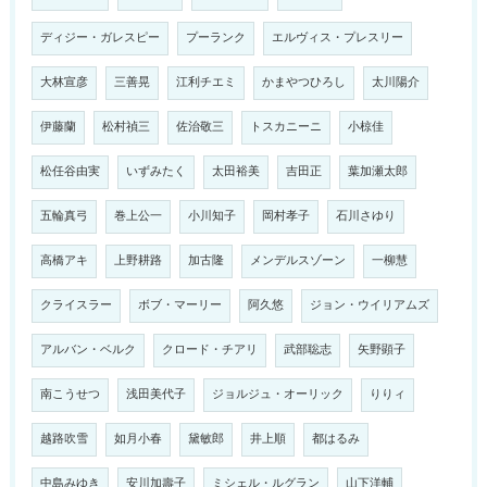
ディジー・ガレスピー
プーランク
エルヴィス・プレスリー
大林宣彦
三善晃
江利チエミ
かまやつひろし
太川陽介
伊藤蘭
松村禎三
佐治敬三
トスカニーニ
小椋佳
松任谷由実
いずみたく
太田裕美
吉田正
葉加瀬太郎
五輪真弓
巻上公一
小川知子
岡村孝子
石川さゆり
高橋アキ
上野耕路
加古隆
メンデルスゾーン
一柳慧
クライスラー
ボブ・マーリー
阿久悠
ジョン・ウイリアムズ
アルバン・ベルク
クロード・チアリ
武部聡志
矢野顕子
南こうせつ
浅田美代子
ジョルジュ・オーリック
りりィ
越路吹雪
如月小春
黛敏郎
井上順
都はるみ
中島みゆき
安川加壽子
ミシェル・ルグラン
山下洋輔