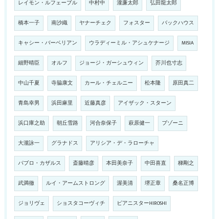
レイモン・ルフェーブル
中村中
瀧廉太郎
弘田龍太郎
橋本一子
南沙織
ヤナーチェク
フォスター
バックハウス
キャシー・バーベリアン
ウラディーミル・アシュケナージ
MISIA
細野晴臣
オルフ
ジョージ・ガーシュウィン
芥川也寸志
中山千夏
寺脇康文
カール・チェルニー
松本隆
原田真二
青島幸男
浜田麻里
近藤真彦
アイザック・スターン
浜口庫之助
朝丘雪路
河合奈保子
萩原健一
ブゾーニ
大瀧詠一
グラナドス
アリシア・デ・ラローチャ
パブロ・カザルス
斎藤晴彦
本田美奈子
中田喜直
梯剛之
武満徹
ルイ・アームストロング
渥美清
堺正章
桑名正博
ジョリヴェ
ショスタコーヴィチ
ピアニスターHIROSHI