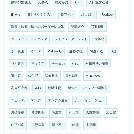
数学の勉強法
文字式
絶対浮力
GNH
人口減少社会
iPhone
ヨシタケシンスケ
松本光正
お店紹介
Facebook
教育・医療・福祉のボーダーレス化
記事紹介
荒井裕樹
ページビューランキング
ライフワークブレンド
身体化
森田真生
ゲーテ
GetReady!
臓器移植
阿波研造
弓道
谷川賢作
不立文字
チーム力
WBC
内臓感覚の涵養
遠山啓
佐伯胖
認知科学
川村敏明
mi mundo
髙木亰次郎
YMO
地域通貨
地域コミュニティの活性化
ミヒャエル・エンデ
エンデの遺言
シルヴィオ・ゲゼル
河邑厚徳
音楽図鑑
毛沢東
村上龍
大森荘蔵
浅田彰
山下邦彦
宇野常寛
川上不白
顔淵
山下剛