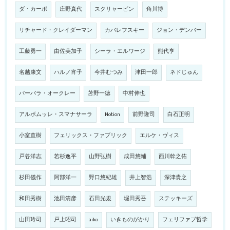
ダ・カーポ
庄野真代
スクリャービン
角川博
リチャード・クレイダーマン
カバレフスキー
ジョン・デンバー
工藤勇一
由佐美加子
シーラ・エルワージ
熊代亨
名越康文
ハルノ宵子
今井むつみ
津田一郎
ネドじゅん
バーバラ・オークレー
苫野一徳
中村伸也
アルボムッレ・スマナサーラ
Notion
前野隆司
白石正明
小室直樹
フェリックス・ファブリック
エルケ・ヴィス
戸谷洋志
若杉逸平
山野弘樹
成田悠輔
西川幹之佑
杉田儀作
阿部洋一
野口悠紀雄
井上智浩
深津貴之
和田秀樹
池田清彦
石田光規
堀田秀吾
ステッキーズ
山田玲司
戸上昭司
aiko
いきものがかり
フェリファブ哲学