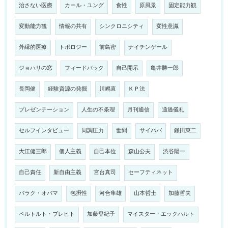
治さない医療
カール・ユング
食性
原風景
固定能力観
変動能力観
情報の共有
シンクロニシティ
変性意識
外縁的医療
トポロジー
前島密
ナイチンゲール
ジョハリの窓
フィードバック
自己開示
亀井勝一郎
長岡健
経験資源の発掘
川嶋直
ＫＰ法
プレゼンテーション
人生の不条理
月刊通信
通過儀礼
セルフインタビュー
同調圧力
世間
サイババ
鎌田東二
大江健三郎
個人主義
自己本位
森山公夫
渋谷陽一
自己責任
新自由主義
宮台真司
セーフティネット
バラク・オバマ
包摂性
河合隼雄
山本哲士
加藤哲夫
ベルトルト・ブレヒト
加藤登紀子
マイスター・エックハルト