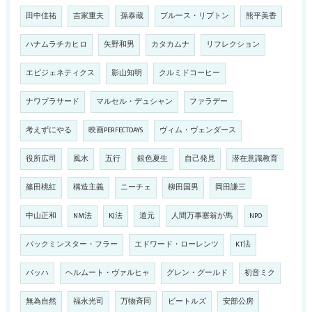
田中佳祐
吉家重夫
孫泰蔵
ブルース・リプトン
熊平美香
ハナムラチカヒロ
矢野和男
カタカムナ
リフレクション
エピジェネティクス
影山知明
クルミドコーヒー
ナワプラサード
マルセル・デュシャン
ファラデー
考えずにやる
映画PERFECTDAYS
ヴィム・ヴェンダース
役所広司
風水
五行
銀色夏生
自己発見
潜在意識教育
篠田桃紅
構造主義
ニーチェ
柳田国男
岡田謙三
中山正和
NM法
KJ法
道元
人間万事塞翁が馬
NPO
バックミンスター・フラー
エドワード・ローレンツ
KT法
バッハ
ヘルムート・ヴァルヒャ
グレン・グールド
初音ミク
無為自然
福永光司
万物斉同
ビートルズ
安部公房