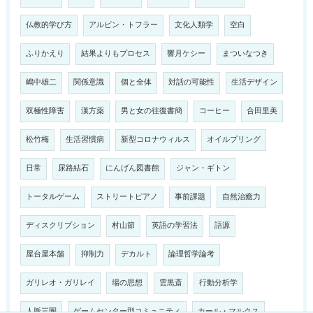
仏教的学び方
アルビン・トフラー
文化人類学
空白
ふりかえり
結果よりもプロセス
響月ケシー
まついなつき
嶋中雄二
関係意識
個と全体
対話の可能性
生活デザイン
双極性障害
漢方薬
男と女の往復書簡
コーヒー
合田里美
松竹梅
生活習慣病
新型コロナウィルス
オイルプリング
日常
尿路結石
にんげん図書館
ジャン・ギトン
トータルゲーム
ストリートピアノ
事前課題
自然治癒力
ディスクリプション
村山節
英語の学習法
語源
屋台屋本舗
抑制力
デカルト
論理哲学論考
ガリレオ・ガリレイ
場の思想
雲黒斎
行動分析学
人脈三圏
ゲームセンター型コミュニティ
カール・マルクス