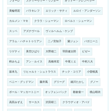
フォーレ
スティーヴィー・ワンダー
オットー・クレンペラー
美輪明宏
バラキレフ
エリック・サティ
ルロイ・アンダーソン
カルメン・マキ
クララ・シューマン
ロベルト・シューマン
スッペ
アズナヴール
ヴィルヘルム・ケンプ
アラム・ハチャトゥリアン
二ノ宮知子
黛ジュン
パガニーニ
リゲティ
美空ひばり
大野雄二
羽田健太郎
ビゼー
梓みちよ
アン・ルイス
高橋幸宏
中尾ミエ
中村八大
坂本九
リヒャルト・シュトラウス
チック・コリア
小曽根真
ベニー・グッドマン
藤井風
グリーグ
細川たかし
グノー
ポール・マッカートニー
オッフェンバック
都倉俊一
桃山晴衣
高田みずえ
サーカス
沢田研二
クラウディオ・アバド