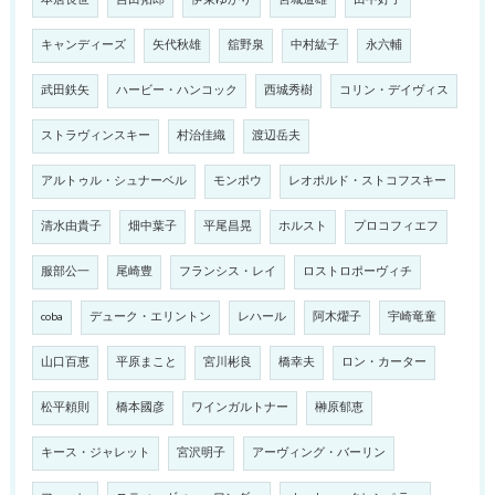
キャンディーズ
矢代秋雄
舘野泉
中村紘子
永六輔
武田鉄矢
ハービー・ハンコック
西城秀樹
コリン・デイヴィス
ストラヴィンスキー
村治佳織
渡辺岳夫
アルトゥル・シュナーベル
モンポウ
レオポルド・ストコフスキー
清水由貴子
畑中葉子
平尾昌晃
ホルスト
プロコフィエフ
服部公一
尾崎豊
フランシス・レイ
ロストロポーヴィチ
coba
デューク・エリントン
レハール
阿木燿子
宇崎竜童
山口百恵
平原まこと
宮川彬良
橋幸夫
ロン・カーター
松平頼則
橋本國彦
ワインガルトナー
榊原郁恵
キース・ジャレット
宮沢明子
アーヴィング・バーリン