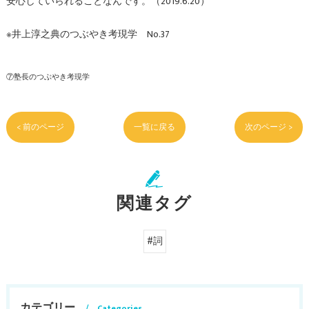
安心していられることなんです。（2019.6.20）
※井上淳之典のつぶやき考現学 No.37
⑦塾長のつぶやき考現学
< 前のページ
一覧に戻る
次のページ >
関連タグ
#詞
カテゴリー
Categories