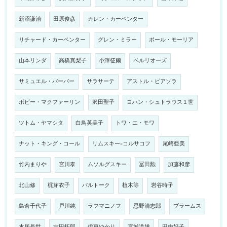
新沼謙治
田原俊彦
カレン・カーペンター
リチャード・カーペンター
グレン・ミラー
ポール・モーリア
山本リンダ
高橋真梨子
小澤征爾
ベルリオーズ
サミュエル・バーバー
サラサーテ
アストル・ピアソラ
ボビー・マクファーリン
沢田聖子
ヨハン・シュトラウス１世
ツトム・ヤマシタ
白鳥英美子
トワ・エ・モワ
ナット・キング・コール
リムスキー=コルサコフ
尾崎亜美
竹内まりや
宮川泰
ムソルグスキー
冨田勲
加藤和彦
北山修
梶芽衣子
バルトーク
植木等
岩谷時子
島倉千代子
戸川純
ラフマニノフ
忌野清志郎
ブラームス
本居長世
吉田拓郎
伊東ゆかり
宮城道雄
田中好子