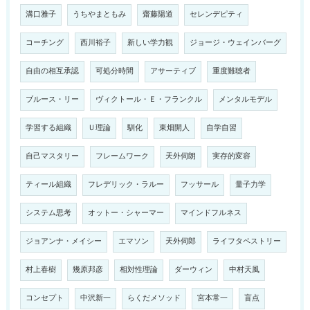
溝口雅子
うちやまともみ
齋藤陽道
セレンデピティ
コーチング
西川裕子
新しい学力観
ジョージ・ウェインバーグ
自由の相互承認
可処分時間
アサーティブ
重度難聴者
ブルース・リー
ヴィクトール・Ｅ・フランクル
メンタルモデル
学習する組織
Ｕ理論
馴化
東畑開人
自学自習
自己マスタリー
フレームワーク
天外伺朗
実存的変容
ティール組織
フレデリック・ラルー
フッサール
量子力学
システム思考
オットー・シャーマー
マインドフルネス
ジョアンナ・メイシー
エマソン
天外伺郎
ライフタペストリー
村上春樹
幾原邦彦
相対性理論
ダーウィン
中村天風
コンセプト
中沢新一
らくだメソッド
宮本常一
盲点