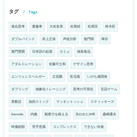
タグ
Tags
進化思考
齋藤孝
大友良英
松尾睦
松尾匡
柊木匠
ダブルバインド
井上正保
声紋分析
無門関
禅宗
無門慧開
日本語の起源
カミュ
偽装食品
アダルトレーション
佐藤可士和
デザイン思考
エンツェンスベルガー
立花隆
見当識
いのち連関体
ダブリング
抽象化トレーニング
思考の可視化
言語ゲーム
算数語
知的ストック
マッキントッシュ
スティッキーズ
Evernote
内拠
観察力を鍛える
失われた30年
森嶋通夫
時価総額
苦手意識
コンプレックス
できない自覚