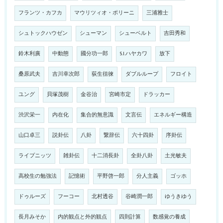
フランツ・カフカ
マウリツィオ・ポリーニ
三浦雅士
シュトックハウゼン
シューマン
シューベルト
吉田秀和
鈴木利廣
中動態
國分功一郎
S.I.ハヤカワ
放下
桑原武夫
吉川幸次郎
荻生徂徠
ダブルループ
フロイト
ユング
貝塚茂樹
金谷治
宮崎市定
ドラッカー
渋沢栄一
内在化
集合的無意識
文言伝
エネルギー構造
山口卓三
説卦伝
八卦
繋辞伝
六十四卦
序卦伝
ライプニッツ
雑卦伝
十二消長卦
全卦八卦
土光敏夫
高校生の勉強法
記憶術
平野啓一郎
分人主義
ゴッホ
ドゥルーズ
フーコー
北村透谷
谷崎潤一郎
ゆうきゆう
長月みそか
内的観点と外的観点
四則計算
数感覚の養成