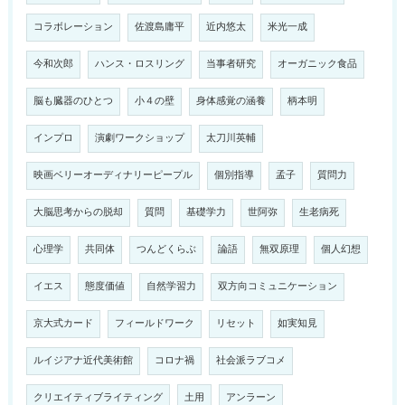
コラボレーション
佐渡島庸平
近内悠太
米光一成
今和次郎
ハンス・ロスリング
当事者研究
オーガニック食品
脳も臓器のひとつ
小４の壁
身体感覚の涵養
柄本明
インプロ
演劇ワークショップ
太刀川英輔
映画ベリーオーディナリーピープル
個別指導
孟子
質問力
大脳思考からの脱却
質問
基礎学力
世阿弥
生老病死
心理学
共同体
つんどくらぶ
論語
無双原理
個人幻想
イエス
態度価値
自然学習力
双方向コミュニケーション
京大式カード
フィールドワーク
リセット
如実知見
ルイジアナ近代美術館
コロナ禍
社会派ラブコメ
クリエイティブライティング
土用
アンラーン