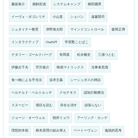
藤坂泰介
鵜飼宏成
システムキャンプ
柳田國男
イーヴォ・ポゴレリチ
小山直
ショパン
遠藤賢司
シュタイナー教育
津野海太郎
マインドコントロール
森岡正博
インタラクティブ
ChatGPT
学習塾ことばこ
ナタリー・ゴールドバーグ
有岡真
松永暢史
三浦つとむ
伊藤左千夫
芹沢俊介
映画マトリックス
当事者意識
食べ物による手当法
追求主義
シーシュポスの神話
ベルナルド・ベルトルッチ
クセナキス
認知行動療法
スヌーピー
潮目を読む
存在を消す
頑張らない
ジョージ・オーウェル
朝井リョウ
アーリング・カッゲ
理想的本箱
根本原理の組み替え
ベートーヴェン
逸脱的思考