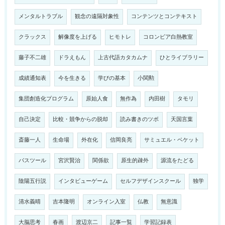
メンタルトラブル
観念の遠隔対象性
コンテンツとコンテキスト
クラックス
解像度を上げる
ヒモトレ
コロンビア白熱教室
藤子不二雄
ドラえもん
上古代語カタカムナ
ひとライブラリー
成績通知表
今を生きる
学びの基本
小関勲
集団創造化プログラム
原始人食
無作為
内田樹
タモリ
自己決定
比較・競争からの脱却
読み書きのツボ
天国言葉
斎藤一人
生命場
外在化
信岡良亮
サミュエル・ベケット
パスツール
宮沢賢治
関係欲
原生的疎外
源流をたどる
陰陽五行説
インタビューゲーム
セルフデザインスクール
独学
清水義晴
吉本隆明
オンライン入室
仏教
無意識
大脳思考
春画
渡辺京二
記事一覧
学習記録表