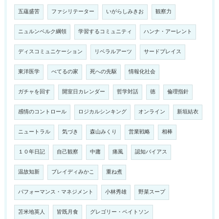
五蘊盛苦
ファシリテーター
いがらしみきお
観察力
ニュルンベルク綱領
学習するコミュニティ
ハンナ・アーレント
ディスコミュニケーション
リベラルアーツ
サードプレイス
東洋医学
べてるの家
死への先駆
情報化社会
ガチャを回す
開室日カレンダー
哲学対話
徳
倫理指針
感情のコントロール
ロジカルシンキング
オンライン
新垣結衣
ニュートラル
気づき
森山みくり
営業戦略
相棒
１０年日記
自己観察
中庸
痛風
認知バイアス
温故知新
ブレイディみかこ
重ね煮
パフォーマンス・マネジメント
小林秀雄
野菜スープ
苫米地英人
皆既月食
グレゴリー・ベイトソン