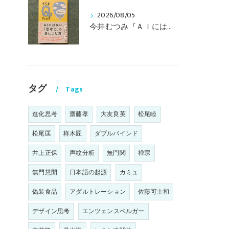
2026/08/05
今井むつみ『ＡＩにはない思考力の身につけ方 ことばの学びはなぜ大切なのか？』
タグ
Tags
進化思考
齋藤孝
大友良英
松尾睦
松尾匡
柊木匠
ダブルバインド
井上正保
声紋分析
無門関
禅宗
無門慧開
日本語の起源
カミュ
偽装食品
アダルトレーション
佐藤可士和
デザイン思考
エンツェンスベルガー