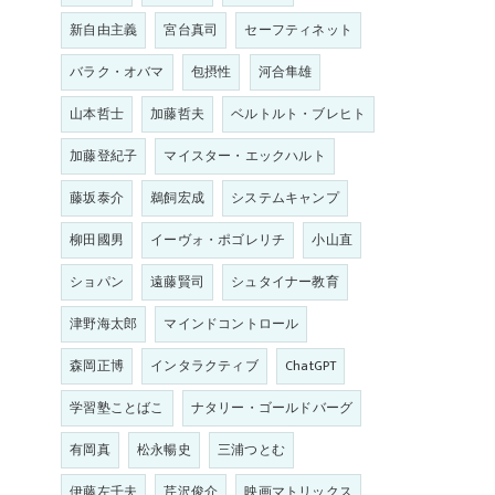
新自由主義
宮台真司
セーフティネット
バラク・オバマ
包摂性
河合隼雄
山本哲士
加藤哲夫
ベルトルト・ブレヒト
加藤登紀子
マイスター・エックハルト
藤坂泰介
鵜飼宏成
システムキャンプ
柳田國男
イーヴォ・ポゴレリチ
小山直
ショパン
遠藤賢司
シュタイナー教育
津野海太郎
マインドコントロール
森岡正博
インタラクティブ
ChatGPT
学習塾ことばこ
ナタリー・ゴールドバーグ
有岡真
松永暢史
三浦つとむ
伊藤左千夫
芹沢俊介
映画マトリックス