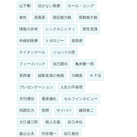
山下剛
治さない医療
カール・ユング
食性
原風景
固定能力観
変動能力観
情報の共有
シンクロニシティ
変性意識
外縁的医療
トポロジー
前島密
ナイチンゲール
ジョハリの窓
フィードバック
自己開示
亀井勝一郎
長岡健
経験資源の発掘
川嶋直
ＫＰ法
プレゼンテーション
人生の不条理
月刊通信
通過儀礼
セルフインタビュー
同調圧力
世間
サイババ
鎌田東二
大江健三郎
個人主義
自己本位
森山公夫
渋谷陽一
自己責任