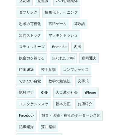
立花隆
見当識
いのち連関体
ダブリング
抽象化トレーニング
思考の可視化
言語ゲーム
算数語
知的ストック
マッキントッシュ
スティッキーズ
Evernote
内拠
観察力を鍛える
失われた30年
森嶋通夫
時価総額
苦手意識
コンプレックス
できない自覚
数学の勉強法
文字式
絶対浮力
GNH
人口減少社会
iPhone
ヨシタケシンスケ
松本光正
お店紹介
Facebook
教育・医療・福祉のボーダーレス化
記事紹介
荒井裕樹