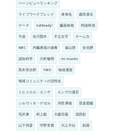
ページビューランキング
ライフワークブレンド
身体化
森田真生
ゲーテ
GetReady!
臓器移植
阿波研造
弓道
谷川賢作
不立文字
チーム力
WBC
内臓感覚の涵養
遠山啓
佐伯胖
認知科学
川村敏明
mi mundo
髙木亰次郎
YMO
地域通貨
地域コミュニティの活性化
ミヒャエル・エンデ
エンデの遺言
シルヴィオ・ゲゼル
河邑厚徳
音楽図鑑
毛沢東
村上龍
大森荘蔵
浅田彰
山下邦彦
宇野常寛
川上不白
顔淵