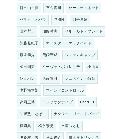
新自由主義
宮台真司
セーフティネット
バラク・オバマ
包摂性
河合隼雄
山本哲士
加藤哲夫
ベルトルト・ブレヒト
加藤登紀子
マイスター・エックハルト
藤坂泰介
鵜飼宏成
システムキャンプ
柳田國男
イーヴォ・ポゴレリチ
小山直
ショパン
遠藤賢司
シュタイナー教育
津野海太郎
マインドコントロール
森岡正博
インタラクティブ
ChatGPT
学習塾ことばこ
ナタリー・ゴールドバーグ
有岡真
松永暢史
三浦つとむ
伊藤左千夫
芹沢俊介
映画マトリックス