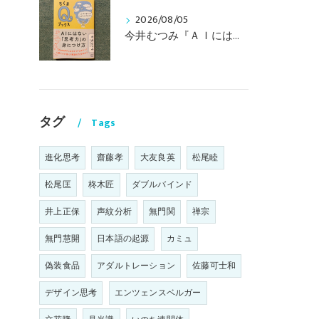
2026/08/05
今井むつみ『ＡＩにはない思考力の身につけ方 ことばの学びはなぜ大切なのか？』
タグ
Tags
進化思考
齋藤孝
大友良英
松尾睦
松尾匡
柊木匠
ダブルバインド
井上正保
声紋分析
無門関
禅宗
無門慧開
日本語の起源
カミュ
偽装食品
アダルトレーション
佐藤可士和
デザイン思考
エンツェンスベルガー