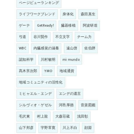
ページビューランキング
ライフワークブレンド
身体化
森田真生
ゲーテ
GetReady!
臓器移植
阿波研造
弓道
谷川賢作
不立文字
チーム力
WBC
内臓感覚の涵養
遠山啓
佐伯胖
認知科学
川村敏明
mi mundo
髙木亰次郎
YMO
地域通貨
地域コミュニティの活性化
ミヒャエル・エンデ
エンデの遺言
シルヴィオ・ゲゼル
河邑厚徳
音楽図鑑
毛沢東
村上龍
大森荘蔵
浅田彰
山下邦彦
宇野常寛
川上不白
顔淵