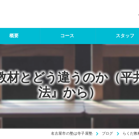
概要
コース
スタッフ
教材とどう違うのか（平
法』から）
名古屋市の塾は寺子屋塾
ブログ
らくだ教