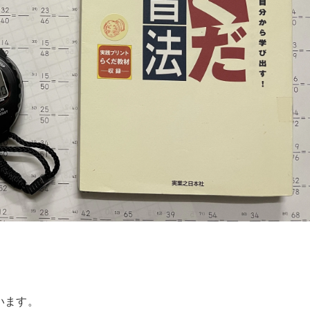
、
います。