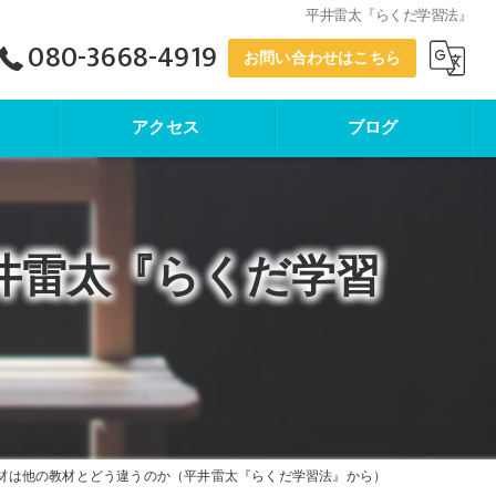
平井雷太『らくだ学習法』
080-3668-4919
お問い合わせはこちら
アクセス
ブログ
寺子屋塾
井雷太『らくだ学習
材は他の教材とどう違うのか（平井雷太『らくだ学習法』から）