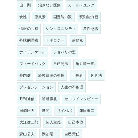
山下剛
治さない医療
カール・ユング
食性
原風景
固定能力観
変動能力観
情報の共有
シンクロニシティ
変性意識
外縁的医療
トポロジー
前島密
ナイチンゲール
ジョハリの窓
フィードバック
自己開示
亀井勝一郎
長岡健
経験資源の発掘
川嶋直
ＫＰ法
プレゼンテーション
人生の不条理
月刊通信
通過儀礼
セルフインタビュー
同調圧力
世間
サイババ
鎌田東二
大江健三郎
個人主義
自己本位
森山公夫
渋谷陽一
自己責任