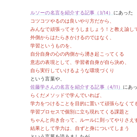
ルソーの名言を紹介する記事
（3/14）
にあった
コツコツやるのは良いやり方だから、
みんなで頑張ってそうしましょう！と教え諭し
外側からはたらきかけるのではなく、
学習というものを、
自分自身の心の内側から湧き起こってくる
意志の表現として、学習者自身が自ら決め、
自ら実行していけるような環境づくり
という言葉や、
佐藤学さんの名言を紹介する記事（4/11）
にあ
らくだメソッドで学んでいれば、
学力をつけることを目的に置いて頑張らなくて
学習プロセスで個別に立ち現れてくる課題と
ちゃんと向き合って、ルールに則ってやりさえ
結果として学力は、自ずと身についてしまう
という言葉を読みましたが、