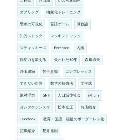
立花隆
見当識
いのち連関体
ダブリング
抽象化トレーニング
思考の可視化
言語ゲーム
算数語
知的ストック
マッキントッシュ
スティッキーズ
Evernote
内拠
観察力を鍛える
失われた30年
森嶋通夫
時価総額
苦手意識
コンプレックス
できない自覚
数学の勉強法
文字式
絶対浮力
GNH
人口減少社会
iPhone
ヨシタケシンスケ
松本光正
お店紹介
Facebook
教育・医療・福祉のボーダーレス化
記事紹介
荒井裕樹