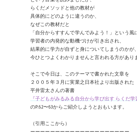
らくだメソッドと他の教材が
具体的にどのように違うのか、
なぜこの教材だと
「自分からすすんで学んでみよう！」という風
学習者の内発的な動機づけが引き出され、
結果的に学力が自ずと身についてしまうのかが
今ひとつよくわかりませんと言われる方があり
そこで今日は、このテーマで書かれた文章を
２００５年３月に実業之日本社より出版された
平井雷太さんの著書
『子どもがみるみる自分から学び出す らくだ学
のP.62〜63からご紹介しようとおもいます。
（引用ここから）
ーーーーーーーーーーーーーーーーーーーー