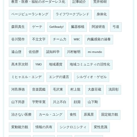
教育・医療・福祉のボーダーレス化
記事紹介
荒井裕樹
ページビューランキング
ライフワークブレンド
身体化
森田真生
ゲーテ
GetReady!
臓器移植
阿波研造
弓道
谷川賢作
不立文字
チーム力
WBC
内臓感覚の涵養
遠山啓
佐伯胖
認知科学
川村敏明
mi mundo
髙木亰次郎
YMO
地域通貨
地域コミュニティの活性化
ミヒャエル・エンデ
エンデの遺言
シルヴィオ・ゲゼル
河邑厚徳
音楽図鑑
毛沢東
村上龍
大森荘蔵
浅田彰
山下邦彦
宇野常寛
川上不白
顔淵
山下剛
治さない医療
カール・ユング
食性
原風景
固定能力観
変動能力観
情報の共有
シンクロニシティ
変性意識