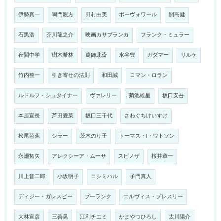
伊勢真一
鳴門親方
田村由美
ボーヴォワール
開高健
石黒浩
芥川龍之介
映画カサブランカ
フランク・ミュラー
夜間中学
樹木希林
葛飾北斎
水谷豊
ガダマー
リルケ
竹内整一
引き寄せの法則
和田誠
ロマン・ロラン
ルドルフ・シュタイナー
ヴァレリー
菊池雄星
坂口安吾
本居宣長
芦田愛菜
坂口三千代
さわぐちけいすけ
松尾芭蕉
シラー
茨木のり子
トーマス・J・ワトソン
永瀬拓矢
アレクシーア・ムーサ
スピノザ
桜井章一
川上音二郎
小坂明子
コシミハル
子門真人
ディジー・ガレスピー
プーランク
エルヴィス・プレスリー
大林宣彦
三善晃
江利チエミ
かまやつひろし
太川陽介