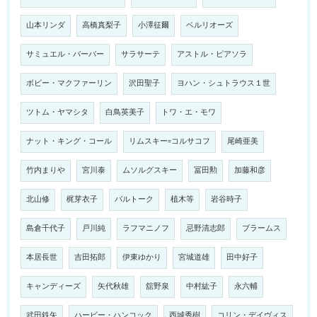
山本リンダ
高橋真梨子
小澤征爾
ベルリオーズ
サミュエル・バーバー
サラサーテ
アストル・ピアソラ
ボビー・マクファーリン
沢田聖子
ヨハン・シュトラウス１世
ツトム・ヤマシタ
白鳥英美子
トワ・エ・モワ
ナット・キング・コール
リムスキー=コルサコフ
尾崎亜美
竹内まりや
宮川泰
ムソルグスキー
冨田勲
加藤和彦
北山修
梶芽衣子
バルトーク
植木等
岩谷時子
島倉千代子
戸川純
ラフマニノフ
忌野清志郎
ブラームス
本居長世
吉田拓郎
伊東ゆかり
宮城道雄
田中好子
キャンディーズ
矢代秋雄
舘野泉
中村紘子
永六輔
武田鉄矢
ハービー・ハンコック
西城秀樹
コリン・デイヴィス