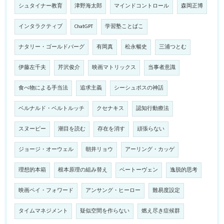
シュタイナー教育
津野海太郎
マインドコントロール
森岡正博
インタラクティブ
ChatGPT
学習塾ことばこ
ナタリー・ゴールドバーグ
有岡真
松永暢史
三浦つとむ
伊藤左千夫
芹沢俊介
映画マトリックス
当事者意識
食べ物による手当法
追求主義
シーシュポスの神話
ベルナルド・ベルトルッチ
クセナキス
認知行動療法
スヌーピー
潮目を読む
存在を消す
頑張らない
ジョージ・オーウェル
朝井リョウ
アーリング・カッゲ
理想的本箱
根本原理の組み替え
ベートーヴェン
逸脱的思考
映画ペイ・フォワード
アンサング・ヒーロー
難易度設定
タイムマネジメント
疑似空間を作らない
燃え尽き症候群