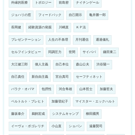
外縁的医療
トポロジー
前島密
ナイチンゲール
ジョハリの窓
フィードバック
自己開示
亀井勝一郎
長岡健
経験資源の発掘
川嶋直
ＫＰ法
プレゼンテーション
人生の不条理
月刊通信
通過儀礼
セルフインタビュー
同調圧力
世間
サイババ
鎌田東二
大江健三郎
個人主義
自己本位
森山公夫
渋谷陽一
自己責任
新自由主義
宮台真司
セーフティネット
バラク・オバマ
包摂性
河合隼雄
山本哲士
加藤哲夫
ベルトルト・ブレヒト
加藤登紀子
マイスター・エックハルト
藤坂泰介
鵜飼宏成
システムキャンプ
柳田國男
イーヴォ・ポゴレリチ
小山直
ショパン
遠藤賢司