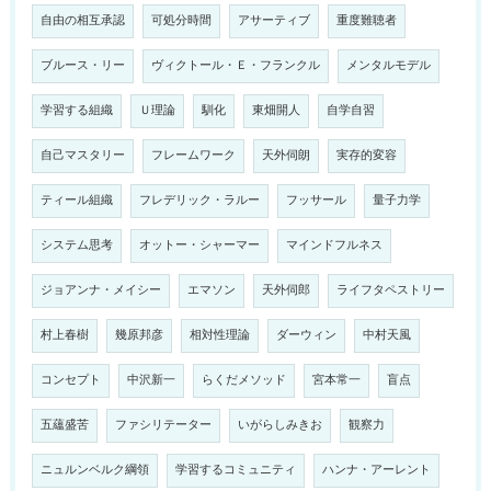
自由の相互承認
可処分時間
アサーティブ
重度難聴者
ブルース・リー
ヴィクトール・Ｅ・フランクル
メンタルモデル
学習する組織
Ｕ理論
馴化
東畑開人
自学自習
自己マスタリー
フレームワーク
天外伺朗
実存的変容
ティール組織
フレデリック・ラルー
フッサール
量子力学
システム思考
オットー・シャーマー
マインドフルネス
ジョアンナ・メイシー
エマソン
天外伺郎
ライフタペストリー
村上春樹
幾原邦彦
相対性理論
ダーウィン
中村天風
コンセプト
中沢新一
らくだメソッド
宮本常一
盲点
五蘊盛苦
ファシリテーター
いがらしみきお
観察力
ニュルンベルク綱領
学習するコミュニティ
ハンナ・アーレント