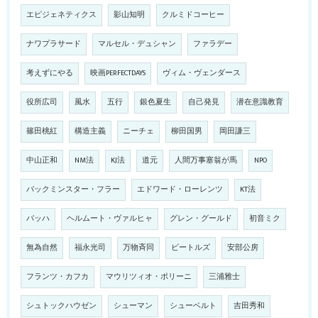
エピジェネティクス
影山知明
クルミドコーヒー
ナワプラサード
マルセル・デュシャン
ファラデー
考えずにやる
映画PERFECTDAYS
ヴィム・ヴェンダース
役所広司
風水
五行
銀色夏生
自己発見
潜在意識教育
篠田桃紅
構造主義
ニーチェ
柳田国男
岡田謙三
中山正和
NM法
KJ法
道元
人間万事塞翁が馬
NPO
バックミンスター・フラー
エドワード・ローレンツ
KT法
バッハ
ヘルムート・ヴァルヒャ
グレン・グールド
初音ミク
無為自然
福永光司
万物斉同
ビートルズ
安部公房
フランツ・カフカ
マウリツィオ・ポリーニ
三浦雅士
シュトックハウゼン
シューマン
シューベルト
吉田秀和