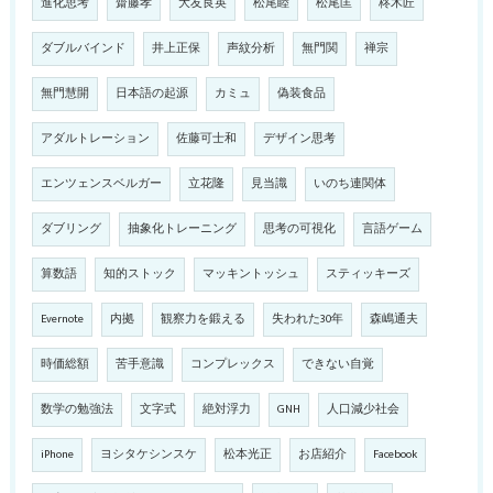
進化思考
齋藤孝
大友良英
松尾睦
松尾匡
柊木匠
ダブルバインド
井上正保
声紋分析
無門関
禅宗
無門慧開
日本語の起源
カミュ
偽装食品
アダルトレーション
佐藤可士和
デザイン思考
エンツェンスベルガー
立花隆
見当識
いのち連関体
ダブリング
抽象化トレーニング
思考の可視化
言語ゲーム
算数語
知的ストック
マッキントッシュ
スティッキーズ
Evernote
内拠
観察力を鍛える
失われた30年
森嶋通夫
時価総額
苦手意識
コンプレックス
できない自覚
数学の勉強法
文字式
絶対浮力
GNH
人口減少社会
iPhone
ヨシタケシンスケ
松本光正
お店紹介
Facebook