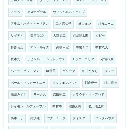
カルメン・マキ
クララ・シューマン
ロベルト・シューマン
スッペ
アズナヴール
ヴィルヘルム・ケンプ
アラム・ハチャトゥリアン
二ノ宮知子
黛ジュン
パガニーニ
リゲティ
美空ひばり
大野雄二
羽田健太郎
ビゼー
梓みちよ
アン・ルイス
高橋幸宏
中尾ミエ
中村八大
坂本九
リヒャルト・シュトラウス
チック・コリア
小曽根真
ベニー・グッドマン
藤井風
グリーグ
細川たかし
グノー
ポール・マッカートニー
オッフェンバック
都倉俊一
桃山晴衣
高田みずえ
サーカス
沢田研二
クラウディオ・アバド
レイモン・ルフェーブル
中村中
瀧廉太郎
弘田龍太郎
橋本一子
南沙織
ヤナーチェク
フォスター
バックハウス