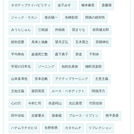
ネガティブケイパビリティ
金子みすゞ
橋本麻里
斎藤環
ジャック・ラカン
落合陽一
先崎彰容
関係の絶対性
みうらじゅん
三枝誠
外経絡
団まりな
岩田健太郎
絶対恋愛
具体と抽象
望月正弘
五木寛之
田縣神社
平均寿命
超過死亡数
森下典子
茶道
千利休
学習の日常化
ゾーニング
知的生産術
猫町倶楽部
山本多津也
安本志帆
アクティブラーニング
主意主義
主知主義
柴田英里
ルース・ベネディクト
関係浮力
心の穴
今村仁司
佚斎樗山
光丘真理
竹田信弥
田中佳祐
吉家重夫
孫泰蔵
ブルース・リプトン
熊平美香
ハナムラチカヒロ
矢野和男
カタカムナ
リフレクション