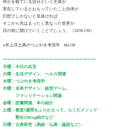
何かを観ている自分という主体が
実在しているとおもっていたこと自体が
幻想でしかないと見抜ければ
そこから先はまったく異なった世界が
目の前に開けていくことでしょう。（2019.7.10）
※井上淳之典のつぶやき考現学 No.119
ーーーーーーーーーーーーーーーーーーーーーー
月曜：今日の名言
火曜：生活デザイン、ヘルス関連
水曜：つぶやき考現学
木曜：未来デザイン、経営ゲーム、
ファシリテーション関連
金曜：読書関連、本の紹介
土曜：教室1週間をふりかえって、らくだメソッド
塾生のblog紹介など
日曜：古典研究（易経・仏典・論語など）