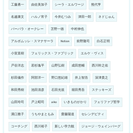
工藤勇一
由佐美加子
シーラ・エルワージ
熊代亨
名越康文
ハルノ宵子
今井むつみ
津田一郎
ネドじゅん
バーバラ・オークレー
苫野一徳
中村伸也
アルボムッレ・スマナサーラ
Notion
前野隆司
白石正明
小室直樹
フェリックス・ファブリック
エルケ・ヴィス
戸谷洋志
若杉逸平
山野弘樹
成田悠輔
西川幹之佑
杉田儀作
阿部洋一
野口悠紀雄
井上智浩
深津貴之
和田秀樹
池田清彦
石田光規
堀田秀吾
ステッキーズ
山田玲司
戸上昭司
aiko
いきものがかり
フェリファブ哲学
溝口雅子
うちやまともみ
齋藤陽道
セレンデピティ
コーチング
西川裕子
新しい学力観
ジョージ・ウェインバーグ