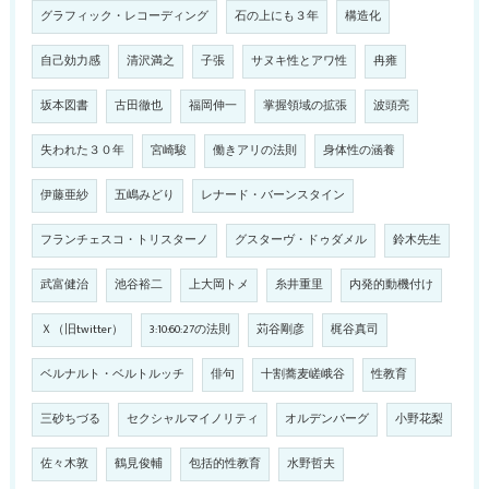
グラフィック・レコーディング
石の上にも３年
構造化
自己効力感
清沢満之
子張
サヌキ性とアワ性
冉雍
坂本図書
古田徹也
福岡伸一
掌握領域の拡張
波頭亮
失われた３０年
宮崎駿
働きアリの法則
身体性の涵養
伊藤亜紗
五嶋みどり
レナード・バーンスタイン
フランチェスコ・トリスターノ
グスターヴ・ドゥダメル
鈴木先生
武富健治
池谷裕二
上大岡トメ
糸井重里
内発的動機付け
Ｘ（旧twitter）
3:10:60:27の法則
苅谷剛彦
梶谷真司
ベルナルト・ベルトルッチ
俳句
十割蕎麦嵯峨谷
性教育
三砂ちづる
セクシャルマイノリティ
オルデンバーグ
小野花梨
佐々木敦
鶴見俊輔
包括的性教育
水野哲夫