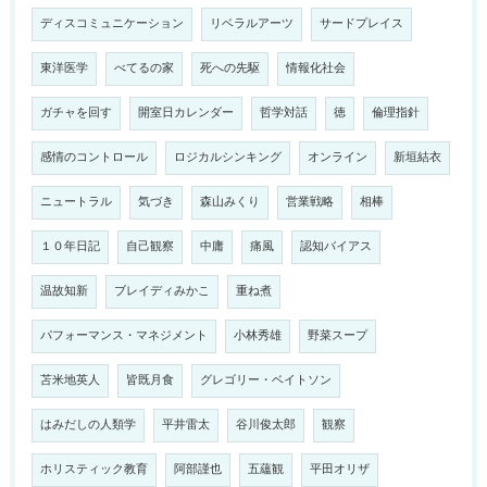
ディスコミュニケーション
リベラルアーツ
サードプレイス
東洋医学
べてるの家
死への先駆
情報化社会
ガチャを回す
開室日カレンダー
哲学対話
徳
倫理指針
感情のコントロール
ロジカルシンキング
オンライン
新垣結衣
ニュートラル
気づき
森山みくり
営業戦略
相棒
１０年日記
自己観察
中庸
痛風
認知バイアス
温故知新
ブレイディみかこ
重ね煮
パフォーマンス・マネジメント
小林秀雄
野菜スープ
苫米地英人
皆既月食
グレゴリー・ベイトソン
はみだしの人類学
平井雷太
谷川俊太郎
観察
ホリスティック教育
阿部謹也
五蘊観
平田オリザ