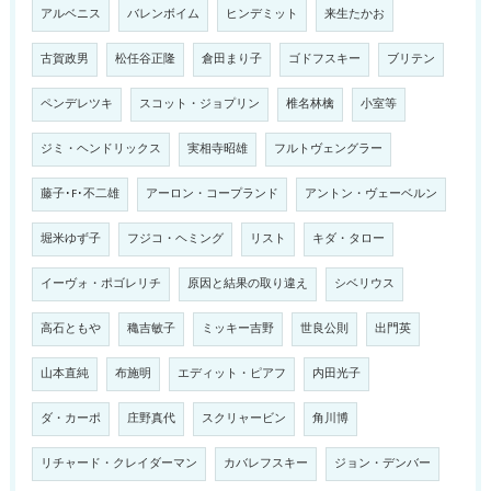
アルベニス
バレンボイム
ヒンデミット
来生たかお
古賀政男
松任谷正隆
倉田まり子
ゴドフスキー
ブリテン
ペンデレツキ
スコット・ジョプリン
椎名林檎
小室等
ジミ・ヘンドリックス
実相寺昭雄
フルトヴェングラー
藤子･F･不二雄
アーロン・コープランド
アントン・ヴェーベルン
堀米ゆず子
フジコ・ヘミング
リスト
キダ・タロー
イーヴォ・ポゴレリチ
原因と結果の取り違え
シベリウス
高石ともや
穐吉敏子
ミッキー吉野
世良公則
出門英
山本直純
布施明
エディット・ピアフ
内田光子
ダ・カーポ
庄野真代
スクリャービン
角川博
リチャード・クレイダーマン
カバレフスキー
ジョン・デンバー