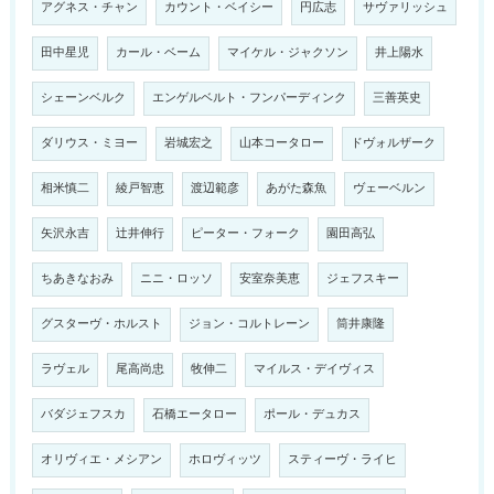
アグネス・チャン
カウント・ベイシー
円広志
サヴァリッシュ
田中星児
カール・ベーム
マイケル・ジャクソン
井上陽水
シェーンベルク
エンゲルベルト・フンパーディンク
三善英史
ダリウス・ミヨー
岩城宏之
山本コータロー
ドヴォルザーク
相米慎二
綾戸智恵
渡辺範彦
あがた森魚
ヴェーベルン
矢沢永吉
辻井伸行
ピーター・フォーク
園田高弘
ちあきなおみ
ニニ・ロッソ
安室奈美恵
ジェフスキー
グスターヴ・ホルスト
ジョン・コルトレーン
筒井康隆
ラヴェル
尾高尚忠
牧伸二
マイルス・デイヴィス
バダジェフスカ
石橋エータロー
ポール・デュカス
オリヴィエ・メシアン
ホロヴィッツ
スティーヴ・ライヒ