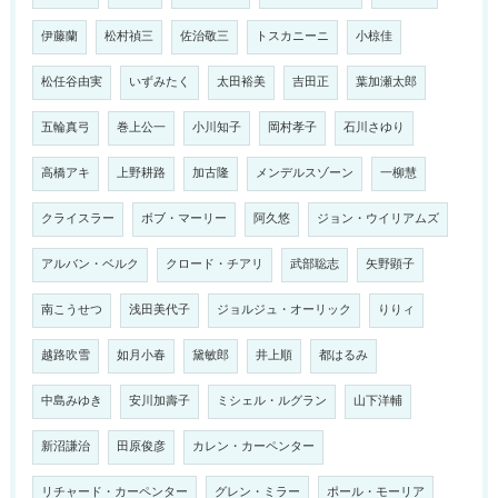
伊藤蘭
松村禎三
佐治敬三
トスカニーニ
小椋佳
松任谷由実
いずみたく
太田裕美
吉田正
葉加瀬太郎
五輪真弓
巻上公一
小川知子
岡村孝子
石川さゆり
高橋アキ
上野耕路
加古隆
メンデルスゾーン
一柳慧
クライスラー
ボブ・マーリー
阿久悠
ジョン・ウイリアムズ
アルバン・ベルク
クロード・チアリ
武部聡志
矢野顕子
南こうせつ
浅田美代子
ジョルジュ・オーリック
りりィ
越路吹雪
如月小春
黛敏郎
井上順
都はるみ
中島みゆき
安川加壽子
ミシェル・ルグラン
山下洋輔
新沼謙治
田原俊彦
カレン・カーペンター
リチャード・カーペンター
グレン・ミラー
ポール・モーリア