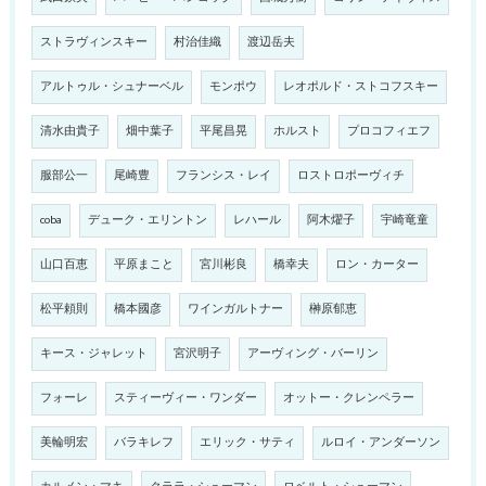
ストラヴィンスキー
村治佳織
渡辺岳夫
アルトゥル・シュナーベル
モンポウ
レオポルド・ストコフスキー
清水由貴子
畑中葉子
平尾昌晃
ホルスト
プロコフィエフ
服部公一
尾崎豊
フランシス・レイ
ロストロポーヴィチ
coba
デューク・エリントン
レハール
阿木燿子
宇崎竜童
山口百恵
平原まこと
宮川彬良
橋幸夫
ロン・カーター
松平頼則
橋本國彦
ワインガルトナー
榊原郁恵
キース・ジャレット
宮沢明子
アーヴィング・バーリン
フォーレ
スティーヴィー・ワンダー
オットー・クレンペラー
美輪明宏
バラキレフ
エリック・サティ
ルロイ・アンダーソン