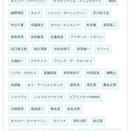
キャシー・バーベリアン
ウラディーミル・アシュケナージ
MISIA
細野晴臣
オルフ
ジョージ・ガーシュウィン
芥川也寸志
中山千夏
寺脇康文
カール・チェルニー
松本隆
原田真二
青島幸男
浜田麻里
近藤真彦
アイザック・スターン
浜口庫之助
朝丘雪路
河合奈保子
萩原健一
ブゾーニ
大瀧詠一
グラナドス
アリシア・デ・ラローチャ
パブロ・カザルス
斎藤晴彦
本田美奈子
中田喜直
梯剛之
武満徹
ルイ・アームストロング
渥美清
堺正章
桑名正博
ジョリヴェ
ショスタコーヴィチ
ピアニスターHIROSHI
古関裕而
湯浅譲二
椎名恵
杉良太郎
オスカー・ピーターソン
マドンナ
深沢七郎
前川清