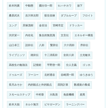
鈴木利廣
中動態
國分功一郎
S.I.ハヤカワ
放下
桑原武夫
吉川幸次郎
荻生徂徠
ダブルループ
フロイト
ユング
貝塚茂樹
金谷治
宮崎市定
ドラッカー
渋沢栄一
内在化
集合的無意識
文言伝
エネルギー構造
山口卓三
説卦伝
八卦
繋辞伝
六十四卦
序卦伝
ライプニッツ
雑卦伝
十二消長卦
全卦八卦
土光敏夫
高校生の勉強法
記憶術
平野啓一郎
分人主義
ゴッホ
ドゥルーズ
フーコー
北村透谷
谷崎潤一郎
ゆうきゆう
長月みそか
内的観点と外的観点
四則計算
数感覚の養成
スモールステップ
中村蓉
大島清
免疫機構
差異
鈴木大拙
ネルケ無方
ビヤガーデン
ラーニングバー