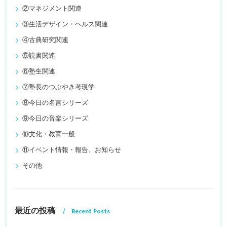
②マネジメント関連
③生活デザイン・ヘルス関連
④古典研究関連
⑤読書関連
⑥塾生関連
⑦塾長のつぶやき考現学
⑧今日の名言シリーズ
⑨今日の音楽シリーズ
⑩文化・教育一般
⑪イベント情報・報告、お知らせ
その他
最近の投稿
Recent Posts