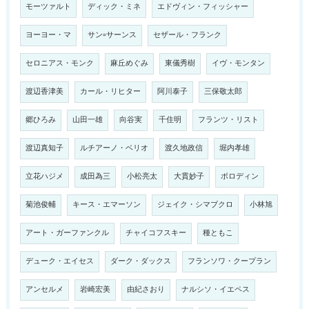
モーツァルト
ディック・ミネ
エドヴィン・フィッシャー
ヨーヨー・マ
サン=サーンス
セザール・フランク
セロニアス・モンク
麻丘めぐみ
東儀秀樹
イヴ・モンタン
渡辺香津美
カール・リヒター
阿川泰子
三保敬太郎
郷ひろみ
山田一雄
向谷実
千住明
フランツ・リスト
渡辺真知子
ルチアーノ・ベリオ
渡久地政信
堀内孝雄
立花ハジメ
成田為三
小松亮太
大貫妙子
ボロディン
菊池俊輔
キース・エマーソン
ジェイク・シマブクロ
小林旭
アート・ガーファンクル
チャイコフスキー
種ともこ
デューク・エイセス
ダーク・ダックス
フランソワ・クープラン
アンセルメ
岩崎宏美
由紀さおり
ナルシソ・イエペス