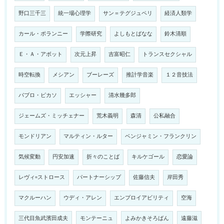
野口三千三
統一場心理学
サン＝テグジュペリ
経済人類学
カール・ポランニー
学際研究
よしもとばなな
鈴木清順
Ｅ・Ａ・アボット
次元上昇
吉富昭仁
トランスセクシャル
時空転換
メシアン
ブーレーズ
推計学音楽
１２音技法
パブロ・ピカソ
エッシャー
清水幾多郎
ジェームズ・ミッチェナー
荒木義明
森清
公私融合
モンドリアン
マルティン・ルター
ベンジャミン・フランクリン
気候変動
円安加速
折々のことば
キルケゴール
恋愛論
レヴィ=ストロース
パートナーシップ
佐藤信夫
岸田秀
マクルーハン
ウディ・アレン
エンプロイアビリティ
空海
三代目魚武濱田成夫
モンテーニュ
よみかきそろばん
遠藤滋