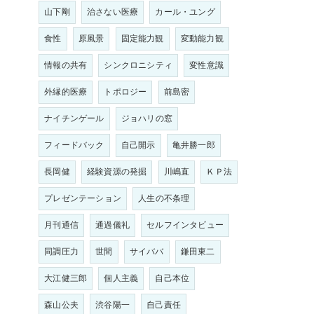
山下剛
治さない医療
カール・ユング
食性
原風景
固定能力観
変動能力観
情報の共有
シンクロニシティ
変性意識
外縁的医療
トポロジー
前島密
ナイチンゲール
ジョハリの窓
フィードバック
自己開示
亀井勝一郎
長岡健
経験資源の発掘
川嶋直
ＫＰ法
プレゼンテーション
人生の不条理
月刊通信
通過儀礼
セルフインタビュー
同調圧力
世間
サイババ
鎌田東二
大江健三郎
個人主義
自己本位
森山公夫
渋谷陽一
自己責任