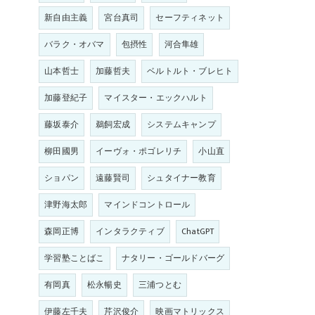
新自由主義
宮台真司
セーフティネット
バラク・オバマ
包摂性
河合隼雄
山本哲士
加藤哲夫
ベルトルト・ブレヒト
加藤登紀子
マイスター・エックハルト
藤坂泰介
鵜飼宏成
システムキャンプ
柳田國男
イーヴォ・ポゴレリチ
小山直
ショパン
遠藤賢司
シュタイナー教育
津野海太郎
マインドコントロール
森岡正博
インタラクティブ
ChatGPT
学習塾ことばこ
ナタリー・ゴールドバーグ
有岡真
松永暢史
三浦つとむ
伊藤左千夫
芹沢俊介
映画マトリックス