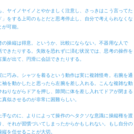
も、ヤイノヤイノとやかましく注意し、さっきはこう言ってた
ド」をする上司のもとだと思考停止し、自分で考えられなくな
とが可能。
考の操縦は得意。というか、比較にならない。不器用な人で
話できたりする。失敗を恐れずに済む状況では、思考の操作を
言葉が出て、円滑に会話できたりする。
実に巧み。シャツを着るという動作は実に複雑怪奇。右腕を通
に袖を動かしたと思ったら左腕を差し入れる。こんな複雑な動
ひねりながらドアを押し、隙間に体を差し入れてドアが閉まる
に真似させるのが非常に困難らしい。
上手なのに、よりによって操作のヘタクソな意識に操縦権を渡
り、それが習慣づいてしまったからかもしれない。もし自分の
操縦を任せることが大切。