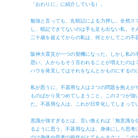
「おわりに」に紹介している）。
勉強と言っても、丸暗記による力押し。全然ス
し、暗記できてないのは手も足も出ない私。そ
二十歳を超えてからの私は、何とかしてこの不
阪神大震災が一つの契機になった。しかし私の
思い、人からもそう言われることが増えたのは
ハウを発見してはそれをなんとかものにするの
私が思うに、不器用な人は２つの問題を抱えが
ものばかり見つめてしまうこと。この２つが強
た。不器用な人は、これが日常化してしまって
意識が強すぎるとは、言い換えれば「無意識を
るように思う。不器用な人は、身体にしろ思考
のは身体や思考の操作がとてもヘタクソ。この