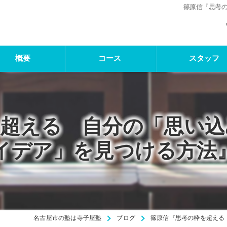
篠原信『思考
概要
コース
スタッフ
を超える 自分の「思い込
イデア」を見つける方法
名古屋市の塾は寺子屋塾
ブログ
篠原信『思考の枠を超える