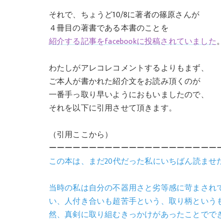
それで、ちょうど10/8に著者の篠原さんが
４冊目の著書である本書のことを
紹介する記事をfacebookに投稿されていました
わたしがアレコレコメントするよりもまず、
ご本人が書かれた紹介文をお読み頂くのが
一番手っ取り早いようにおもいましたので、
それを以下に引用させて頂きます。
（引用ここから）
ーーーーーーーーーーーーーーーーーーーーー
この本は、まだ20代だった私にいちばん読ませ
当時の私は自分の不器用さと劣等感に苛まされ
い、人付き合いも超苦手という、取り柄という
然、真剣に取り組むきっかけがあったことでで