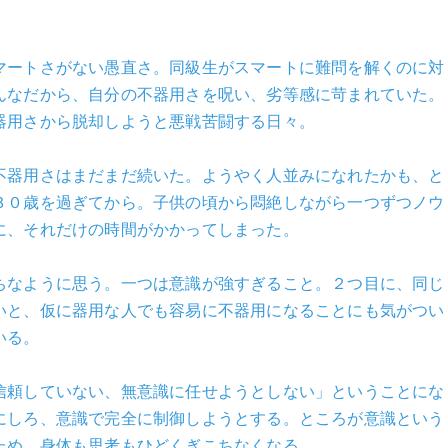
マートさがない愚直さ。同級生がスマートに難問を解くのに対
んなだから、自分の不器用さを呪い、劣等感に苛まれていた。
器用さから脱却しようと悪戦苦闘する日々。
不器用さはまだまだ続いた。ようやく人並みになれたかも、と
３０歳を過ぎてから。子供の頃から悶絶しながら一つずつノウ
に、それだけの時間がかかってしまった。
ちなように思う。一つは意識が強すぎること。２つ目に、同じ
いと、仮に器用な人でも容易に不器用になることにも気がつい
いる。
信頼していない、無意識に任せようとしない」ということにな
にしろ、意識で完全に制御しようとする。ところが意識という
ため、身体も思考もひどくぎこちなくなる。