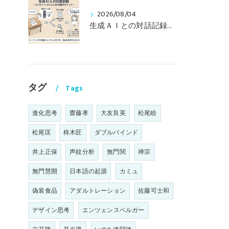
2026/08/04
生成ＡＩとの対話記録（その２） 〜らくだメソッドによる自己観察をめぐって〜
タグ
Tags
進化思考
齋藤孝
大友良英
松尾睦
松尾匡
柊木匠
ダブルバインド
井上正保
声紋分析
無門関
禅宗
無門慧開
日本語の起源
カミュ
偽装食品
アダルトレーション
佐藤可士和
デザイン思考
エンツェンスベルガー