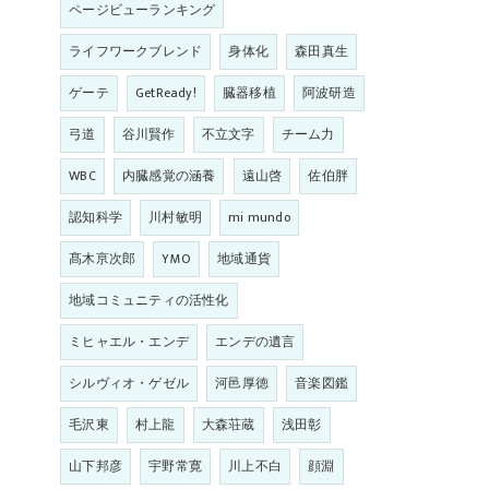
ページビューランキング
ライフワークブレンド
身体化
森田真生
ゲーテ
GetReady!
臓器移植
阿波研造
弓道
谷川賢作
不立文字
チーム力
WBC
内臓感覚の涵養
遠山啓
佐伯胖
認知科学
川村敏明
mi mundo
髙木亰次郎
YMO
地域通貨
地域コミュニティの活性化
ミヒャエル・エンデ
エンデの遺言
シルヴィオ・ゲゼル
河邑厚徳
音楽図鑑
毛沢東
村上龍
大森荘蔵
浅田彰
山下邦彦
宇野常寛
川上不白
顔淵