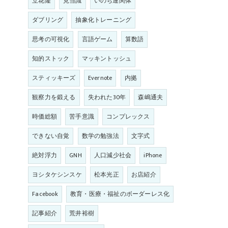
立花隆
見当識
いのち連関体
ダブリング
抽象化トレーニング
思考の可視化
言語ゲーム
算数語
知的ストック
マッキントッシュ
スティッキーズ
Evernote
内拠
観察力を鍛える
失われた30年
森嶋通夫
時価総額
苦手意識
コンプレックス
できない自覚
数学の勉強法
文字式
絶対浮力
GNH
人口減少社会
iPhone
ヨシタケシンスケ
松本光正
お店紹介
Facebook
教育・医療・福祉のボーダーレス化
記事紹介
荒井裕樹