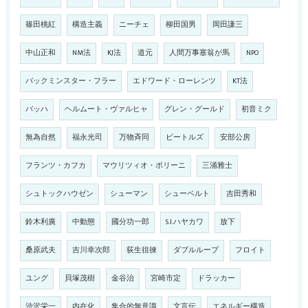
篠田桃紅
構造主義
ニーチェ
柳田国男
岡田謙三
中山正和
NM法
KJ法
道元
人間万事塞翁が馬
NPO
バックミンスター・フラー
エドワード・ローレンツ
KT法
バッハ
ヘルムート・ヴァルヒャ
グレン・グールド
初音ミク
無為自然
福永光司
万物斉同
ビートルズ
安部公房
フランツ・カフカ
マウリツィオ・ポリーニ
三浦雅士
シュトックハウゼン
シューマン
シューベルト
吉田秀和
鈴木利廣
中動態
國分功一郎
S.I.ハヤカワ
放下
桑原武夫
吉川幸次郎
荻生徂徠
ダブルループ
フロイト
ユング
貝塚茂樹
金谷治
宮崎市定
ドラッカー
渋沢栄一
内在化
集合的無意識
文言伝
エネルギー構造