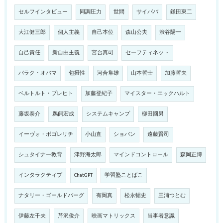
セルフインタビュー
同調圧力
世間
サイババ
鎌田東二
大江健三郎
個人主義
自己本位
森山公夫
渋谷陽一
自己責任
新自由主義
宮台真司
セーフティネット
バラク・オバマ
包摂性
河合隼雄
山本哲士
加藤哲夫
ベルトルト・ブレヒト
加藤登紀子
マイスター・エックハルト
藤坂泰介
鵜飼宏成
システムキャンプ
柳田國男
イーヴォ・ポゴレリチ
小山直
ショパン
遠藤賢司
シュタイナー教育
津野海太郎
マインドコントロール
森岡正博
インタラクティブ
ChatGPT
学習塾ことばこ
ナタリー・ゴールドバーグ
有岡真
松永暢史
三浦つとむ
伊藤左千夫
芹沢俊介
映画マトリックス
当事者意識