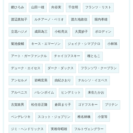
郷ひろみ
山田一雄
向谷実
千住明
フランツ・リスト
渡辺真知子
ルチアーノ・ベリオ
渡久地政信
堀内孝雄
立花ハジメ
成田為三
小松亮太
大貫妙子
ボロディン
菊池俊輔
キース・エマーソン
ジェイク・シマブクロ
小林旭
アート・ガーファンクル
チャイコフスキー
種ともこ
デューク・エイセス
ダーク・ダックス
フランソワ・クープラン
アンセルメ
岩崎宏美
由紀さおり
ナルシソ・イエペス
アルベニス
バレンボイム
ヒンデミット
来生たかお
古賀政男
松任谷正隆
倉田まり子
ゴドフスキー
ブリテン
ペンデレツキ
スコット・ジョプリン
椎名林檎
小室等
ジミ・ヘンドリックス
実相寺昭雄
フルトヴェングラー