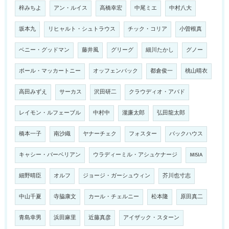
梓みちよ
アン・ルイス
高橋幸宏
中尾ミエ
中村八大
坂本九
リヒャルト・シュトラウス
チック・コリア
小曽根真
ベニー・グッドマン
藤井風
グリーグ
細川たかし
グノー
ポール・マッカートニー
オッフェンバック
都倉俊一
桃山晴衣
高田みずえ
サーカス
沢田研二
クラウディオ・アバド
レイモン・ルフェーブル
中村中
瀧廉太郎
弘田龍太郎
橋本一子
南沙織
ヤナーチェク
フォスター
バックハウス
キャシー・バーベリアン
ウラディーミル・アシュケナージ
MISIA
細野晴臣
オルフ
ジョージ・ガーシュウィン
芥川也寸志
中山千夏
寺脇康文
カール・チェルニー
松本隆
原田真二
青島幸男
浜田麻里
近藤真彦
アイザック・スターン