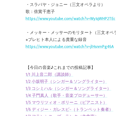
・スラバヤ・ジョニー（三文オペラより）
歌：倍賞千恵子
https://www.youtube.com/watch?v=WyIqWHP2TEc
・メッキー・メッサーのモリタート（三文オペ
※ブレヒト本人による貴重な録音
https://www.youtube.com/watch?v=jlHsnmPg46A
【今日の音楽♪これまでの投稿記事】
1/1 川上音二郎（講談師）
1/2 小坂明子（シンガー＆ソングライター）
1/3 コシミハル（シンガー＆ソングライター）
1/4 子門真人（歌手・音楽プロデューサー）
1/5 マウリツィオ・ポリーニ（ピアニスト）
1/6 ディジー・ガレスピ−（トランペット奏者）