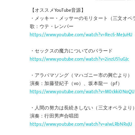
【オススメYouTube音源】
・メッキー・メッサーのモリタート（三文オペ
歌：ウテ・レンパー
https://www.youtube.com/watch?v=Rec6-MeJuHU
・セックスの魔力についてのバラード
https://www.youtube.com/watch?v=2inzU51uGJc
・アラバマソング（マハゴニー市の興亡より）
演奏：加藤登紀子（vo）、坂本龍一（pf）
https://www.youtube.com/watch?v=M0ckki0NoQU
・人間の努力は長続きしない（三文オペラより
演奏：行田男声合唱団
https://www.youtube.com/watch?v=aIwLRbNRxJU