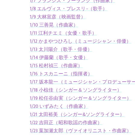
1/7 フランシス・プーランク（作曲家）
1/8 エルヴィス・プレスリ−（歌手）
1/9 大林宣彦（映画監督）
1/10 三善晃（作曲家）
1/11 江利チエミ（女優・歌手）
1/12 かまやつひろし（ミュージシャン・俳優）
1/13 太川陽介（歌手・俳優）
1/14 伊藤蘭（歌手・女優）
1/15 松村禎三（作曲家）
1/16 トスカニーニ（指揮者）
1/17 坂本龍一（ミュージシャン・プロデューサ
1/18 小椋佳（シンガー＆ソングライター）
1/19 松任谷由実（シンガー＆ソングライター）
1/20 いずみたく（作曲家）
1/21 太田裕美（シンガー&ソングライター）
1/22 吉田正（昭和歌謡の作曲家）
1/23 葉加瀬太郎（ヴァイオリニスト・作曲家）