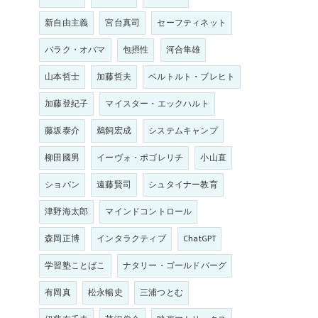
新自由主義
宮台真司
セーフティネット
バラク・オバマ
包摂性
河合隼雄
山本哲士
加藤哲夫
ベルトルト・ブレヒト
加藤登紀子
マイスター・エックハルト
藤坂泰介
鵜飼宏成
システムキャンプ
柳田國男
イーヴォ・ポゴレリチ
小山直
ショパン
遠藤賢司
シュタイナー教育
津野海太郎
マインドコントロール
森岡正博
インタラクティブ
ChatGPT
学習塾ことばこ
ナタリー・ゴールドバーグ
有岡真
松永暢史
三浦つとむ