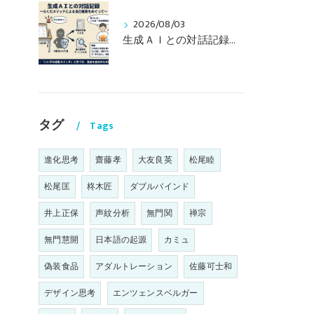
2026/08/03
生成ＡＩとの対話記録（その１） 〜らくだメソッドによる自己観察をめぐって〜
タグ
Tags
進化思考
齋藤孝
大友良英
松尾睦
松尾匡
柊木匠
ダブルバインド
井上正保
声紋分析
無門関
禅宗
無門慧開
日本語の起源
カミュ
偽装食品
アダルトレーション
佐藤可士和
デザイン思考
エンツェンスベルガー