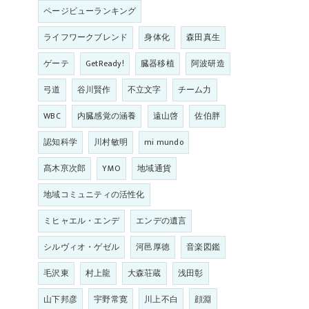
ページビューランキング
ライフワークブレンド
身体化
森田真生
ゲーテ
GetReady!
臓器移植
阿波研造
弓道
谷川賢作
不立文字
チーム力
WBC
内臓感覚の涵養
遠山啓
佐伯胖
認知科学
川村敏明
mi mundo
髙木亰次郎
YMO
地域通貨
地域コミュニティの活性化
ミヒャエル・エンデ
エンデの遺言
シルヴィオ・ゲゼル
河邑厚徳
音楽図鑑
毛沢東
村上龍
大森荘蔵
浅田彰
山下邦彦
宇野常寛
川上不白
顔淵