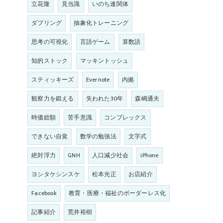
立花隆
見当識
いのち連関体
ダブリング
抽象化トレーニング
思考の可視化
言語ゲーム
算数語
知的ストック
マッキントッシュ
スティッキーズ
Evernote
内拠
観察力を鍛える
失われた30年
森嶋通夫
時価総額
苦手意識
コンプレックス
できない自覚
数学の勉強法
文字式
絶対浮力
GNH
人口減少社会
iPhone
ヨシタケシンスケ
松本光正
お店紹介
Facebook
教育・医療・福祉のボーダーレス化
記事紹介
荒井裕樹