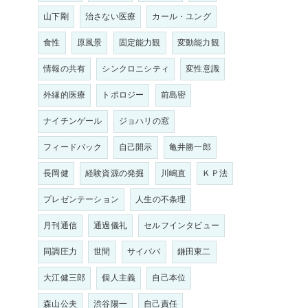
山下剛
治さない医療
カール・ユング
食性
原風景
固定能力観
変動能力観
情報の共有
シンクロニシティ
変性意識
外縁的医療
トポロジー
前島密
ナイチンゲール
ジョハリの窓
フィードバック
自己開示
亀井勝一郎
長岡健
経験資源の発掘
川嶋直
ＫＰ法
プレゼンテーション
人生の不条理
月刊通信
通過儀礼
セルフインタビュー
同調圧力
世間
サイババ
鎌田東二
大江健三郎
個人主義
自己本位
森山公夫
渋谷陽一
自己責任