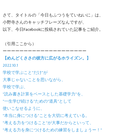
さて、タイトルの「今日もふつうをていねいに」は、
小野寺さんのキャッチフレーズなんですが、
以下、今日Facebookに投稿されていた記事をご紹介。
（引用ここから）
ーーーーーーーーーーーーーーーーーーーー
【めんどくささの彼方に広がるホライズン。】
2022.10.1
学校で学ぶこと"だけ"が
大事じゃないことを思いながら、
学校で学ぶ、
"読み書き計算をベースとした基礎学力"を、
"一生学び続ける"ための"道具"として
使いこなせるように、
"本当に身につける"ことを大切に考えている。
"考える力をつけること"が大事だからといって、
"考える力を身につけるための練習をしましょうー！"