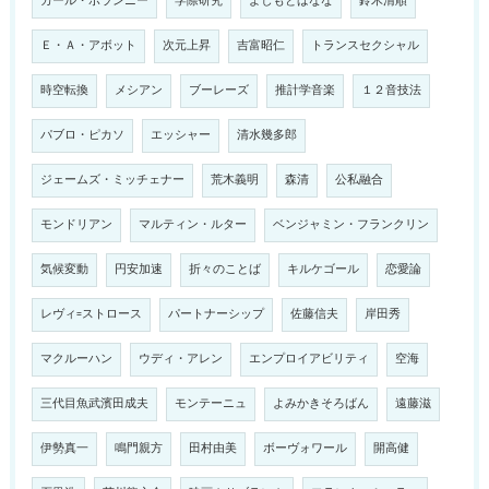
カール・ポランニー
学際研究
よしもとばなな
鈴木清順
Ｅ・Ａ・アボット
次元上昇
吉富昭仁
トランスセクシャル
時空転換
メシアン
ブーレーズ
推計学音楽
１２音技法
パブロ・ピカソ
エッシャー
清水幾多郎
ジェームズ・ミッチェナー
荒木義明
森清
公私融合
モンドリアン
マルティン・ルター
ベンジャミン・フランクリン
気候変動
円安加速
折々のことば
キルケゴール
恋愛論
レヴィ=ストロース
パートナーシップ
佐藤信夫
岸田秀
マクルーハン
ウディ・アレン
エンプロイアビリティ
空海
三代目魚武濱田成夫
モンテーニュ
よみかきそろばん
遠藤滋
伊勢真一
鳴門親方
田村由美
ボーヴォワール
開高健