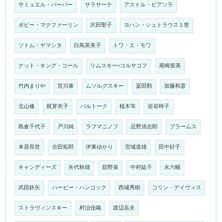
サミュエル・バーバー
サラサーテ
アストル・ピアソラ
ボビー・マクファーリン
沢田聖子
ヨハン・シュトラウス１世
ツトム・ヤマシタ
白鳥英美子
トワ・エ・モワ
ナット・キング・コール
リムスキー=コルサコフ
尾崎亜美
竹内まりや
宮川泰
ムソルグスキー
冨田勲
加藤和彦
北山修
梶芽衣子
バルトーク
植木等
岩谷時子
島倉千代子
戸川純
ラフマニノフ
忌野清志郎
ブラームス
本居長世
吉田拓郎
伊東ゆかり
宮城道雄
田中好子
キャンディーズ
矢代秋雄
舘野泉
中村紘子
永六輔
武田鉄矢
ハービー・ハンコック
西城秀樹
コリン・デイヴィス
ストラヴィンスキー
村治佳織
渡辺岳夫