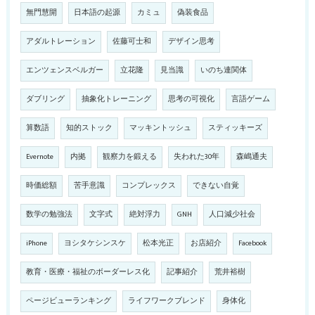
無門慧開
日本語の起源
カミュ
偽装食品
アダルトレーション
佐藤可士和
デザイン思考
エンツェンスベルガー
立花隆
見当識
いのち連関体
ダブリング
抽象化トレーニング
思考の可視化
言語ゲーム
算数語
知的ストック
マッキントッシュ
スティッキーズ
Evernote
内拠
観察力を鍛える
失われた30年
森嶋通夫
時価総額
苦手意識
コンプレックス
できない自覚
数学の勉強法
文字式
絶対浮力
GNH
人口減少社会
iPhone
ヨシタケシンスケ
松本光正
お店紹介
Facebook
教育・医療・福祉のボーダーレス化
記事紹介
荒井裕樹
ページビューランキング
ライフワークブレンド
身体化