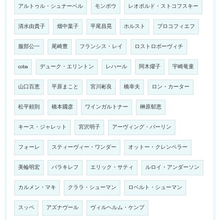
アルトゥル・シュナーベル
モンポウ
レオポルド・ストコフスキー
清水由貴子
畑中葉子
平尾昌晃
ホルスト
プロコフィエフ
服部公一
尾崎豊
フランシス・レイ
ロストロポーヴィチ
coba
デューク・エリントン
レハール
阿木燿子
宇崎竜童
山口百恵
平原まこと
宮川彬良
橋幸夫
ロン・カーター
松平頼則
橋本國彦
ワインガルトナー
榊原郁恵
キース・ジャレット
宮沢明子
アーヴィング・バーリン
フォーレ
スティーヴィー・ワンダー
オットー・クレンペラー
美輪明宏
バラキレフ
エリック・サティ
ルロイ・アンダーソン
カルメン・マキ
クララ・シューマン
ロベルト・シューマン
スッペ
アズナヴール
ヴィルヘルム・ケンプ