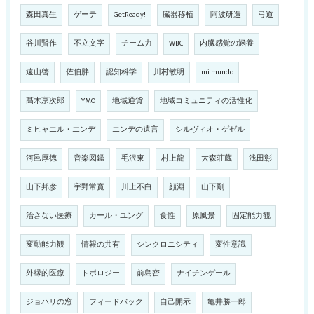
森田真生
ゲーテ
GetReady!
臓器移植
阿波研造
弓道
谷川賢作
不立文字
チーム力
WBC
内臓感覚の涵養
遠山啓
佐伯胖
認知科学
川村敏明
mi mundo
髙木亰次郎
YMO
地域通貨
地域コミュニティの活性化
ミヒャエル・エンデ
エンデの遺言
シルヴィオ・ゲゼル
河邑厚徳
音楽図鑑
毛沢東
村上龍
大森荘蔵
浅田彰
山下邦彦
宇野常寛
川上不白
顔淵
山下剛
治さない医療
カール・ユング
食性
原風景
固定能力観
変動能力観
情報の共有
シンクロニシティ
変性意識
外縁的医療
トポロジー
前島密
ナイチンゲール
ジョハリの窓
フィードバック
自己開示
亀井勝一郎