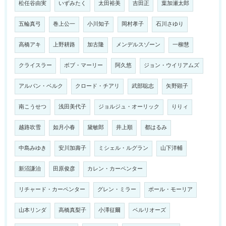
松任谷由実
いずみたく
太田裕美
吉田正
葉加瀬太郎
五輪真弓
巻上公一
小川知子
岡村孝子
石川さゆり
高橋アキ
上野耕路
加古隆
メンデルスゾーン
一柳慧
クライスラー
ボブ・マーリー
阿久悠
ジョン・ウイリアムズ
アルバン・ベルク
クロード・チアリ
武部聡志
矢野顕子
南こうせつ
浅田美代子
ジョルジュ・オーリック
りりィ
越路吹雪
如月小春
黛敏郎
井上順
都はるみ
中島みゆき
安川加壽子
ミシェル・ルグラン
山下洋輔
新沼謙治
田原俊彦
カレン・カーペンター
リチャード・カーペンター
グレン・ミラー
ポール・モーリア
山本リンダ
高橋真梨子
小澤征爾
ベルリオーズ