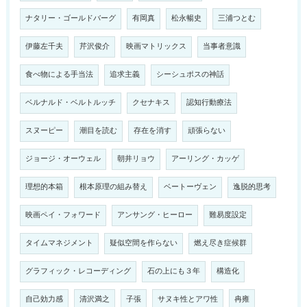
ナタリー・ゴールドバーグ
有岡真
松永暢史
三浦つとむ
伊藤左千夫
芹沢俊介
映画マトリックス
当事者意識
食べ物による手当法
追求主義
シーシュポスの神話
ベルナルド・ベルトルッチ
クセナキス
認知行動療法
スヌーピー
潮目を読む
存在を消す
頑張らない
ジョージ・オーウェル
朝井リョウ
アーリング・カッゲ
理想的本箱
根本原理の組み替え
ベートーヴェン
逸脱的思考
映画ペイ・フォワード
アンサング・ヒーロー
難易度設定
タイムマネジメント
疑似空間を作らない
燃え尽き症候群
グラフィック・レコーディング
石の上にも３年
構造化
自己効力感
清沢満之
子張
サヌキ性とアワ性
冉雍