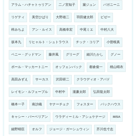
アラム・ハチャトゥリアン
二ノ宮知子
黛ジュン
パガニーニ
リゲティ
美空ひばり
大野雄二
羽田健太郎
ビゼー
梓みちよ
アン・ルイス
高橋幸宏
中尾ミエ
中村八大
坂本九
リヒャルト・シュトラウス
チック・コリア
小曽根真
ベニー・グッドマン
藤井風
グリーグ
細川たかし
グノー
ポール・マッカートニー
オッフェンバック
都倉俊一
桃山晴衣
高田みずえ
サーカス
沢田研二
クラウディオ・アバド
レイモン・ルフェーブル
中村中
瀧廉太郎
弘田龍太郎
橋本一子
南沙織
ヤナーチェク
フォスター
バックハウス
キャシー・バーベリアン
ウラディーミル・アシュケナージ
MISIA
細野晴臣
オルフ
ジョージ・ガーシュウィン
芥川也寸志