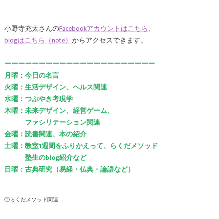
小野寺充太さんの
Facebookアカウントはこちら
、
blogはこちら（note）
からアクセスできます。
ーーーーーーーーーーーーーーーーーーーーーー
月曜：今日の名言
火曜：生活デザイン、ヘルス関連
水曜：つぶやき考現学
木曜：未来デザイン、経営ゲーム、
ファシリテーション関連
金曜：読書関連、本の紹介
土曜：教室1週間をふりかえって、らくだメソッド
塾生のblog紹介など
日曜：古典研究（易経・仏典・論語など）
①らくだメソッド関連