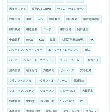
考えずにやる
映画PERFECTDAYS
ヴィム・ヴェンダース
役所広司
風水
五行
銀色夏生
自己発見
潜在意識教育
篠田桃紅
構造主義
ニーチェ
柳田国男
岡田謙三
中山正和
NM法
KJ法
道元
人間万事塞翁が馬
NPO
バックミンスター・フラー
エドワード・ローレンツ
KT法
バッハ
ヘルムート・ヴァルヒャ
グレン・グールド
初音ミク
無為自然
福永光司
万物斉同
ビートルズ
安部公房
フランツ・カフカ
マウリツィオ・ポリーニ
三浦雅士
シュトックハウゼン
シューマン
シューベルト
吉田秀和
鈴木利廣
中動態
國分功一郎
S.I.ハヤカワ
放下
桑原武夫
吉川幸次郎
荻生徂徠
ダブルループ
フロイト