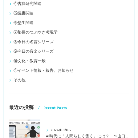
④古典研究関連
⑤読書関連
⑥塾生関連
⑦塾長のつぶやき考現学
⑧今日の名言シリーズ
⑨今日の音楽シリーズ
⑩文化・教育一般
⑪イベント情報・報告、お知らせ
その他
最近の投稿
Recent Posts
2026/08/06
AI時代に「人間らしく働く」には？ 〜山口周さんのインタビュー記事、動画より〜