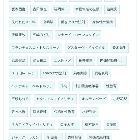
坂本図書
古田徹也
福岡伸一
掌握領域の拡張
波頭亮
失われた３０年
宮崎駿
働きアリの法則
身体性の涵養
伊藤亜紗
五嶋みどり
レナード・バーンスタイン
フランチェスコ・トリスターノ
グスターヴ・ドゥダメル
鈴木先生
武富健治
池谷裕二
上大岡トメ
糸井重里
内発的動機付け
Ｘ（旧twitter）
3:10:60:27の法則
苅谷剛彦
梶谷真司
ベルナルト・ベルトルッチ
俳句
十割蕎麦嵯峨谷
性教育
三砂ちづる
セクシャルマイノリティ
オルデンバーグ
小野花梨
佐々木敦
鶴見俊輔
包括的性教育
水野哲夫
ネガティブケイパビリティ
金子みすゞ
橋本麻里
斎藤環
ジャック・ラカン
落合陽一
先崎彰容
関係の絶対性