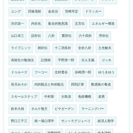
ユング
貝塚茂樹
金谷治
宮崎市定
ドラッカー
渋沢栄一
内在化
集合的無意識
文言伝
エネルギー構造
山口卓三
説卦伝
八卦
繋辞伝
六十四卦
序卦伝
ライプニッツ
雑卦伝
十二消長卦
全卦八卦
土光敏夫
高校生の勉強法
記憶術
平野啓一郎
分人主義
ゴッホ
ドゥルーズ
フーコー
北村透谷
谷崎潤一郎
ゆうきゆう
長月みそか
内的観点と外的観点
四則計算
数感覚の養成
スモールステップ
中村蓉
大島清
免疫機構
差異
鈴木大拙
ネルケ無方
ビヤガーデン
ラーニングバー
野口三千三
統一場心理学
サン＝テグジュペリ
経済人類学