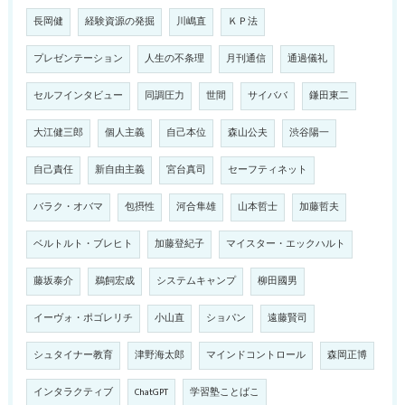
長岡健
経験資源の発掘
川嶋直
ＫＰ法
プレゼンテーション
人生の不条理
月刊通信
通過儀礼
セルフインタビュー
同調圧力
世間
サイババ
鎌田東二
大江健三郎
個人主義
自己本位
森山公夫
渋谷陽一
自己責任
新自由主義
宮台真司
セーフティネット
バラク・オバマ
包摂性
河合隼雄
山本哲士
加藤哲夫
ベルトルト・ブレヒト
加藤登紀子
マイスター・エックハルト
藤坂泰介
鵜飼宏成
システムキャンプ
柳田國男
イーヴォ・ポゴレリチ
小山直
ショパン
遠藤賢司
シュタイナー教育
津野海太郎
マインドコントロール
森岡正博
インタラクティブ
ChatGPT
学習塾ことばこ