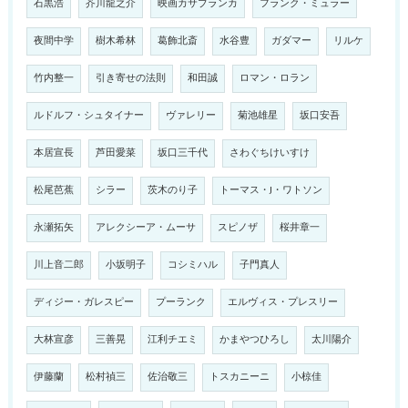
石黒浩
芥川龍之介
映画カサブランカ
フランク・ミュラー
夜間中学
樹木希林
葛飾北斎
水谷豊
ガダマー
リルケ
竹内整一
引き寄せの法則
和田誠
ロマン・ロラン
ルドルフ・シュタイナー
ヴァレリー
菊池雄星
坂口安吾
本居宣長
芦田愛菜
坂口三千代
さわぐちけいすけ
松尾芭蕉
シラー
茨木のり子
トーマス・J・ワトソン
永瀬拓矢
アレクシーア・ムーサ
スピノザ
桜井章一
川上音二郎
小坂明子
コシミハル
子門真人
ディジー・ガレスピー
プーランク
エルヴィス・プレスリー
大林宣彦
三善晃
江利チエミ
かまやつひろし
太川陽介
伊藤蘭
松村禎三
佐治敬三
トスカニーニ
小椋佳