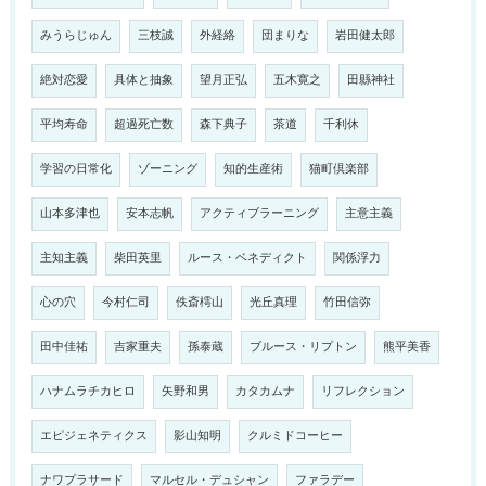
みうらじゅん
三枝誠
外経絡
団まりな
岩田健太郎
絶対恋愛
具体と抽象
望月正弘
五木寛之
田縣神社
平均寿命
超過死亡数
森下典子
茶道
千利休
学習の日常化
ゾーニング
知的生産術
猫町倶楽部
山本多津也
安本志帆
アクティブラーニング
主意主義
主知主義
柴田英里
ルース・ベネディクト
関係浮力
心の穴
今村仁司
佚斎樗山
光丘真理
竹田信弥
田中佳祐
吉家重夫
孫泰蔵
ブルース・リプトン
熊平美香
ハナムラチカヒロ
矢野和男
カタカムナ
リフレクション
エピジェネティクス
影山知明
クルミドコーヒー
ナワプラサード
マルセル・デュシャン
ファラデー