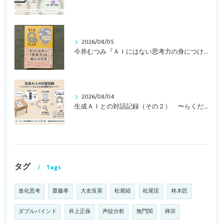
2026/08/05
今井むつみ『ＡＩにはない思考力の身につけ方 ことばの学びはなぜ大切なのか？』
2026/08/04
生成ＡＩとの対話記録（その２） 〜らくだメソッドによる自己観察をめぐって〜
タグ
Tags
進化思考
齋藤孝
大友良英
松尾睦
松尾匡
柊木匠
ダブルバインド
井上正保
声紋分析
無門関
禅宗