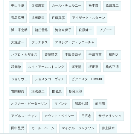
中山千夏
寺脇康文
カール・チェルニー
松本隆
原田真二
青島幸男
浜田麻里
近藤真彦
アイザック・スターン
浜口庫之助
朝丘雪路
河合奈保子
萩原健一
ブゾーニ
大瀧詠一
グラナドス
アリシア・デ・ラローチャ
パブロ・カザルス
斎藤晴彦
本田美奈子
中田喜直
梯剛之
武満徹
ルイ・アームストロング
渥美清
堺正章
桑名正博
ジョリヴェ
ショスタコーヴィチ
ピアニスターHIROSHI
古関裕而
湯浅譲二
椎名恵
杉良太郎
オスカー・ピーターソン
マドンナ
深沢七郎
前川清
アグネス・チャン
カウント・ベイシー
円広志
サヴァリッシュ
田中星児
カール・ベーム
マイケル・ジャクソン
井上陽水