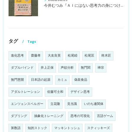
今井むつみ『ＡＩにはない思考力の身につけ方 ことばの学びはなぜ大切なのか？』
タグ
Tags
進化思考
齋藤孝
大友良英
松尾睦
松尾匡
柊木匠
ダブルバインド
井上正保
声紋分析
無門関
禅宗
無門慧開
日本語の起源
カミュ
偽装食品
アダルトレーション
佐藤可士和
デザイン思考
エンツェンスベルガー
立花隆
見当識
いのち連関体
ダブリング
抽象化トレーニング
思考の可視化
言語ゲーム
算数語
知的ストック
マッキントッシュ
スティッキーズ