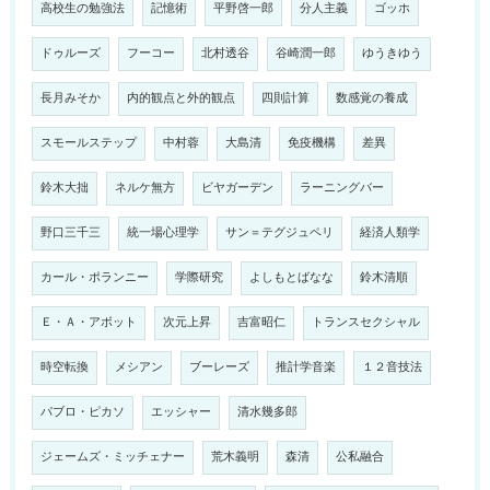
高校生の勉強法
記憶術
平野啓一郎
分人主義
ゴッホ
ドゥルーズ
フーコー
北村透谷
谷崎潤一郎
ゆうきゆう
長月みそか
内的観点と外的観点
四則計算
数感覚の養成
スモールステップ
中村蓉
大島清
免疫機構
差異
鈴木大拙
ネルケ無方
ビヤガーデン
ラーニングバー
野口三千三
統一場心理学
サン＝テグジュペリ
経済人類学
カール・ポランニー
学際研究
よしもとばなな
鈴木清順
Ｅ・Ａ・アボット
次元上昇
吉富昭仁
トランスセクシャル
時空転換
メシアン
ブーレーズ
推計学音楽
１２音技法
パブロ・ピカソ
エッシャー
清水幾多郎
ジェームズ・ミッチェナー
荒木義明
森清
公私融合