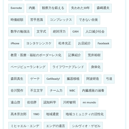
Evernote
内拠
観察力を鍛える
失われた30年
森嶋通夫
時価総額
苦手意識
コンプレックス
できない自覚
数学の勉強法
文字式
絶対浮力
GNH
人口減少社会
iPhone
ヨシタケシンスケ
松本光正
お店紹介
Facebook
教育・医療・福祉のボーダーレス化
記事紹介
荒井裕樹
ページビューランキング
ライフワークブレンド
身体化
森田真生
ゲーテ
GetReady!
臓器移植
阿波研造
弓道
谷川賢作
不立文字
チーム力
WBC
内臓感覚の涵養
遠山啓
佐伯胖
認知科学
川村敏明
mi mundo
髙木亰次郎
YMO
地域通貨
地域コミュニティの活性化
ミヒャエル・エンデ
エンデの遺言
シルヴィオ・ゲゼル