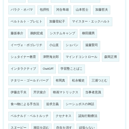
バラク・オバマ
包摂性
河合隼雄
山本哲士
加藤哲夫
ベルトルト・ブレヒト
加藤登紀子
マイスター・エックハルト
藤坂泰介
鵜飼宏成
システムキャンプ
柳田國男
イーヴォ・ポゴレリチ
小山直
ショパン
遠藤賢司
シュタイナー教育
津野海太郎
マインドコントロール
森岡正博
インタラクティブ
ChatGPT
学習塾ことばこ
ナタリー・ゴールドバーグ
有岡真
松永暢史
三浦つとむ
伊藤左千夫
芹沢俊介
映画マトリックス
当事者意識
食べ物による手当法
追求主義
シーシュポスの神話
ベルナルド・ベルトルッチ
クセナキス
認知行動療法
スヌーピー
潮目を読む
存在を消す
頑張らない