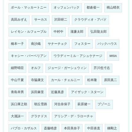
ポール・マッカートニー
オッフェンバック
都倉俊一
桃山晴衣
高田みずえ
サーカス
沢田研二
クラウディオ・アバド
レイモン・ルフェーブル
中村中
瀧廉太郎
弘田龍太郎
橋本一子
南沙織
ヤナーチェク
フォスター
バックハウス
キャシー・バーベリアン
ウラディーミル・アシュケナージ
MISIA
細野晴臣
オルフ
ジョージ・ガーシュウィン
芥川也寸志
中山千夏
寺脇康文
カール・チェルニー
松本隆
原田真二
青島幸男
浜田麻里
近藤真彦
アイザック・スターン
浜口庫之助
朝丘雪路
河合奈保子
萩原健一
ブゾーニ
大瀧詠一
グラナドス
アリシア・デ・ラローチャ
パブロ・カザルス
斎藤晴彦
本田美奈子
中田喜直
梯剛之