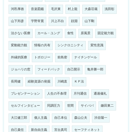
河邑厚徳
音楽図鑑
毛沢東
村上龍
大森荘蔵
浅田彰
山下邦彦
宇野常寛
川上不白
顔淵
山下剛
治さない医療
カール・ユング
食性
原風景
固定能力観
変動能力観
情報の共有
シンクロニシティ
変性意識
外縁的医療
トポロジー
前島密
ナイチンゲール
ジョハリの窓
フィードバック
自己開示
亀井勝一郎
長岡健
経験資源の発掘
川嶋直
ＫＰ法
プレゼンテーション
人生の不条理
月刊通信
通過儀礼
セルフインタビュー
同調圧力
世間
サイババ
鎌田東二
大江健三郎
個人主義
自己本位
森山公夫
渋谷陽一
自己責任
新自由主義
宮台真司
セーフティネット