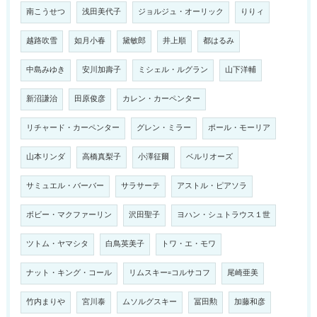
南こうせつ
浅田美代子
ジョルジュ・オーリック
りりィ
越路吹雪
如月小春
黛敏郎
井上順
都はるみ
中島みゆき
安川加壽子
ミシェル・ルグラン
山下洋輔
新沼謙治
田原俊彦
カレン・カーペンター
リチャード・カーペンター
グレン・ミラー
ポール・モーリア
山本リンダ
高橋真梨子
小澤征爾
ベルリオーズ
サミュエル・バーバー
サラサーテ
アストル・ピアソラ
ボビー・マクファーリン
沢田聖子
ヨハン・シュトラウス１世
ツトム・ヤマシタ
白鳥英美子
トワ・エ・モワ
ナット・キング・コール
リムスキー=コルサコフ
尾崎亜美
竹内まりや
宮川泰
ムソルグスキー
冨田勲
加藤和彦