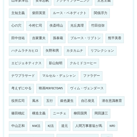
山本多津也
安本志帆
アクティブラーニング
主意主義
主知主義
柴田英里
ルース・ベネディクト
関係浮力
心の穴
今村仁司
佚斎樗山
光丘真理
竹田信弥
田中佳祐
吉家重夫
孫泰蔵
ブルース・リプトン
熊平美香
ハナムラチカヒロ
矢野和男
カタカムナ
リフレクション
エピジェネティクス
影山知明
クルミドコーヒー
ナワプラサード
マルセル・デュシャン
ファラデー
考えずにやる
映画PERFECTDAYS
ヴィム・ヴェンダース
役所広司
風水
五行
銀色夏生
自己発見
潜在意識教育
篠田桃紅
構造主義
ニーチェ
柳田国男
岡田謙三
中山正和
NM法
KJ法
道元
人間万事塞翁が馬
NPO