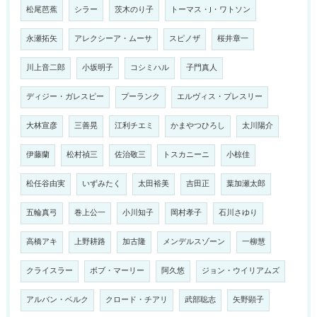
松尾芭蕉
シラー
茨木のり子
トーマス・J・ワトソン
永瀬拓矢
アレクシーア・ムーサ
スピノザ
桜井章一
川上音二郎
小坂明子
コシミハル
子門真人
ディジー・ガレスピー
プーランク
エルヴィス・プレスリー
大林宣彦
三善晃
江利チエミ
かまやつひろし
太川陽介
伊藤蘭
松村禎三
佐治敬三
トスカニーニ
小椋佳
松任谷由実
いずみたく
太田裕美
吉田正
葉加瀬太郎
五輪真弓
巻上公一
小川知子
岡村孝子
石川さゆり
高橋アキ
上野耕路
加古隆
メンデルスゾーン
一柳慧
クライスラー
ボブ・マーリー
阿久悠
ジョン・ウイリアムズ
アルバン・ベルク
クロード・チアリ
武部聡志
矢野顕子