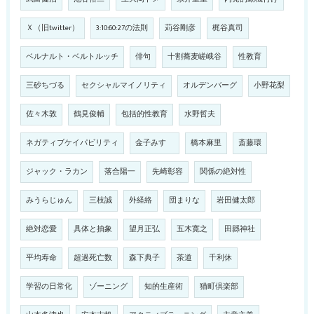
Ｘ（旧twitter）
3:10:60:27の法則
苅谷剛彦
梶谷真司
ベルナルト・ベルトルッチ
俳句
十割蕎麦嵯峨谷
性教育
三砂ちづる
セクシャルマイノリティ
オルデンバーグ
小野花梨
佐々木敦
鶴見俊輔
包括的性教育
水野哲夫
ネガティブケイパビリティ
金子みすゞ
橋本麻里
斎藤環
ジャック・ラカン
落合陽一
先崎彰容
関係の絶対性
みうらじゅん
三枝誠
外経絡
団まりな
岩田健太郎
絶対恋愛
具体と抽象
望月正弘
五木寛之
田縣神社
平均寿命
超過死亡数
森下典子
茶道
千利休
学習の日常化
ゾーニング
知的生産術
猫町倶楽部