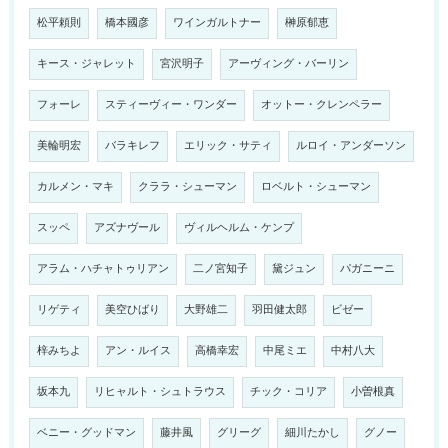
松平頼則
橋本國彦
ワインガルトナー
榊原郁恵
キース・ジャレット
宮沢明子
アーヴィング・バーリン
フォーレ
スティーヴィー・ワンダー
オットー・クレンペラー
美輪明宏
バラキレフ
エリック・サティ
ルロイ・アンダーソン
カルメン・マキ
クララ・シューマン
ロベルト・シューマン
スッペ
アズナヴール
ヴィルヘルム・ケンプ
アラム・ハチャトゥリアン
二ノ宮知子
黛ジュン
パガニーニ
リゲティ
美空ひばり
大野雄二
羽田健太郎
ビゼー
梓みちよ
アン・ルイス
高橋幸宏
中尾ミエ
中村八大
坂本九
リヒャルト・シュトラウス
チック・コリア
小曽根真
ベニー・グッドマン
藤井風
グリーグ
細川たかし
グノー