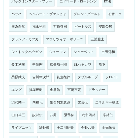
バックミンスター・フラー
エドワード・ローレンツ
KT法
バッハ
ヘルムート・ヴァルヒャ
グレン・グールド
初音ミク
無為自然
福永光司
万物斉同
ビートルズ
安部公房
フランツ・カフカ
マウリツィオ・ポリーニ
三浦雅士
シュトックハウゼン
シューマン
シューベルト
吉田秀和
鈴木利廣
中動態
國分功一郎
S.I.ハヤカワ
放下
桑原武夫
吉川幸次郎
荻生徂徠
ダブルループ
フロイト
ユング
貝塚茂樹
金谷治
宮崎市定
ドラッカー
渋沢栄一
内在化
集合的無意識
文言伝
エネルギー構造
山口卓三
説卦伝
八卦
繋辞伝
六十四卦
序卦伝
ライプニッツ
雑卦伝
十二消長卦
全卦八卦
土光敏夫