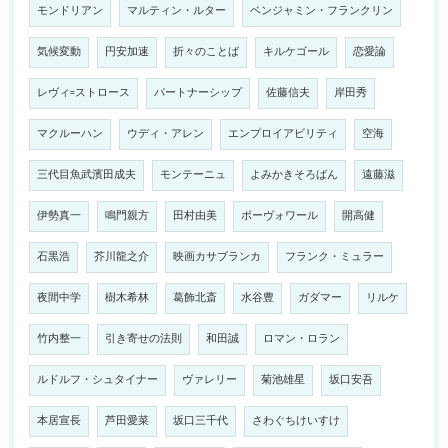
モンドリアン
マルティン・ルター
ベンジャミン・フランクリン
気候変動
円安加速
折々のことば
キルケゴール
恋愛論
レヴィ=ストロース
パートナーシップ
佐藤信夫
岸田秀
マクルーハン
ウディ・アレン
エンプロイアビリティ
空海
三代目魚武濱田成夫
モンテーニュ
よみかきそろばん
遠藤滋
伊勢真一
鳴門親方
田村由美
ボーヴォワール
開高健
石黒浩
芥川龍之介
映画カサブランカ
フランク・ミュラー
夜間中学
樹木希林
葛飾北斎
水谷豊
ガダマー
リルケ
竹内整一
引き寄せの法則
和田誠
ロマン・ロラン
ルドルフ・シュタイナー
ヴァレリー
菊池雄星
坂口安吾
本居宣長
芦田愛菜
坂口三千代
さわぐちけいすけ