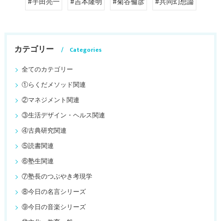
#宇田亮一
#吉本隆明
#菊谷倫彦
#共同幻想論
カテゴリー
Categories
全てのカテゴリー
①らくだメソッド関連
②マネジメント関連
③生活デザイン・ヘルス関連
④古典研究関連
⑤読書関連
⑥塾生関連
⑦塾長のつぶやき考現学
⑧今日の名言シリーズ
⑨今日の音楽シリーズ