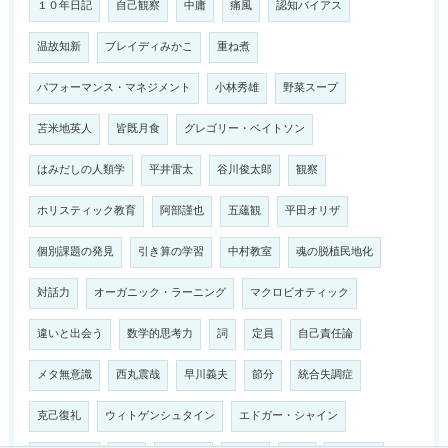
１０年日記
自己観察
中庸
痛風
認知バイアス
温故知新
ブレイディみかこ
重ね煮
パフォーマンス・マネジメント
小林秀雄
野菜スープ
苫米地英人
皆既月食
グレゴリー・ベイトソン
はみだしの人類学
平井雷太
谷川俊太郎
観察
ホリスティック教育
阿部謹也
五蘊観
平田オリザ
個別課題の発見
引き算の学習
中村教室
魂の脱植民地化
対話力
オーガニック・ラーニング
マクロビオティック
違いと出会う
数学的思考力
詞
定員
自己責任論
メタ無意識
西丸震哉
早川義夫
節分
統合失調症
克己復礼
ウィトゲンシュタイン
エドガー・シャイン