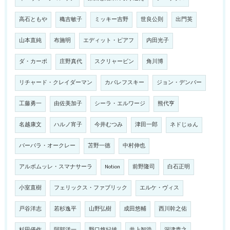
高石ともや
穐吉敏子
ミッキー吉野
世良公則
出門英
山本直純
布施明
エディット・ピアフ
内田光子
ダ・カーポ
庄野真代
スクリャービン
角川博
リチャード・クレイダーマン
カバレフスキー
ジョン・デンバー
工藤勇一
由佐美加子
シーラ・エルワージ
熊代亨
名越康文
ハルノ宵子
今井むつみ
津田一郎
ネドじゅん
バーバラ・オークレー
苫野一徳
中村伸也
アルボムッレ・スマナサーラ
Notion
前野隆司
白石正明
小室直樹
フェリックス・ファブリック
エルケ・ヴィス
戸谷洋志
若杉逸平
山野弘樹
成田悠輔
西川幹之佑