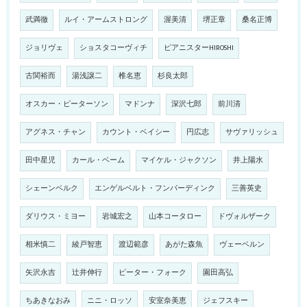
武満徹
ルイ・アームストロング
渥美清
堺正章
桑名正博
ジョリヴェ
ショスタコーヴィチ
ピアニスターHIROSHI
古関裕而
湯浅譲二
椎名恵
杉良太郎
オスカー・ピーターソン
マドンナ
深沢七郎
前川清
アグネス・チャン
カウント・ベイシー
円広志
サヴァリッシュ
田中星児
カール・ベーム
マイケル・ジャクソン
井上陽水
シェーンベルク
エンゲルベルト・フンパーディンク
三善英史
ダリウス・ミヨー
岩城宏之
山本コータロー
ドヴォルザーク
相米慎二
綾戸智恵
渡辺範彦
あがた森魚
ヴェーベルン
矢沢永吉
辻井伸行
ピーター・フォーク
園田高弘
ちあきなおみ
ニニ・ロッソ
安室奈美恵
ジェフスキー