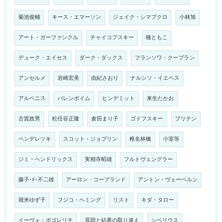
菊池俊輔
キース・エマーソン
ジェイク・シマブクロ
小林旭
アート・ガーファンクル
チャイコフスキー
種ともこ
デューク・エイセス
ダーク・ダックス
フランソワ・クープラン
アンセルメ
岩崎宏美
由紀さおり
ナルシソ・イエペス
アルベニス
バレンボイム
ヒンデミット
来生たかお
古賀政男
松任谷正隆
倉田まり子
ゴドフスキー
ブリテン
ペンデレツキ
スコット・ジョプリン
椎名林檎
小室等
ジミ・ヘンドリックス
実相寺昭雄
フルトヴェングラー
藤子･F･不二雄
アーロン・コープランド
アントン・ヴェーベルン
堀米ゆず子
フジコ・ヘミング
リスト
キダ・タロー
イーヴォ・ポゴレリチ
原因と結果の取り違え
シベリウス