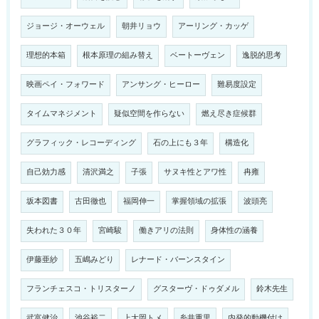
ジョージ・オーウェル
朝井リョウ
アーリング・カッゲ
理想的本箱
根本原理の組み替え
ベートーヴェン
逸脱的思考
映画ペイ・フォワード
アンサング・ヒーロー
難易度設定
タイムマネジメント
疑似空間を作らない
燃え尽き症候群
グラフィック・レコーディング
石の上にも３年
構造化
自己効力感
清沢満之
子張
サヌキ性とアワ性
冉雍
坂本図書
古田徹也
福岡伸一
掌握領域の拡張
波頭亮
失われた３０年
宮崎駿
働きアリの法則
身体性の涵養
伊藤亜紗
五嶋みどり
レナード・バーンスタイン
フランチェスコ・トリスターノ
グスターヴ・ドゥダメル
鈴木先生
武富健治
池谷裕二
上大岡トメ
糸井重里
内発的動機付け