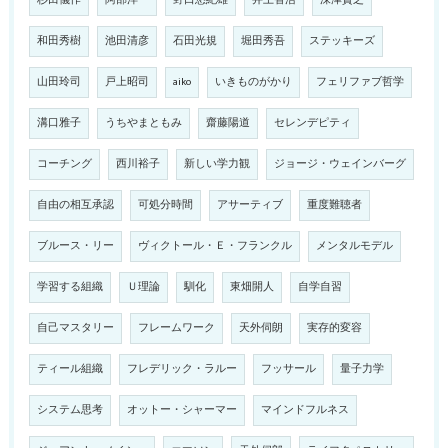
杉田儀作
阿部洋一
野口悠紀雄
井上智浩
深津貴之
和田秀樹
池田清彦
石田光規
堀田秀吾
ステッキーズ
山田玲司
戸上昭司
aiko
いきものがかり
フェリファブ哲学
溝口雅子
うちやまともみ
齋藤陽道
セレンデピティ
コーチング
西川裕子
新しい学力観
ジョージ・ウェインバーグ
自由の相互承認
可処分時間
アサーティブ
重度難聴者
ブルース・リー
ヴィクトール・Ｅ・フランクル
メンタルモデル
学習する組織
Ｕ理論
馴化
東畑開人
自学自習
自己マスタリー
フレームワーク
天外伺朗
実存的変容
ティール組織
フレデリック・ラルー
フッサール
量子力学
システム思考
オットー・シャーマー
マインドフルネス