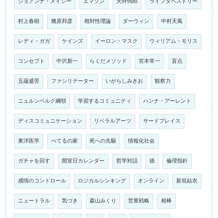
ジョアンナ・メイシー
エマソン
天外伺郎
ライフタペストリー
村上春樹
幾原邦彦
相対性理論
ダーウィン
中村天風
レディ・ガガ
ケインズ
イーロン・マスク
ウィリアム・モリス
コンセプト
中沢新一
らくだメソッド
宮本常一
盲点
五蘊盛苦
ファシリテーター
いがらしみきお
観察力
ニュルンベルク綱領
学習するコミュニティ
ハンナ・アーレント
ディスコミュニケーション
リベラルアーツ
サードプレイス
東洋医学
べてるの家
死への先駆
情報化社会
ガチャを回す
開室日カレンダー
哲学対話
徳
倫理指針
感情のコントロール
ロジカルシンキング
オンライン
新垣結衣
ニュートラル
気づき
森山みくり
営業戦略
相棒