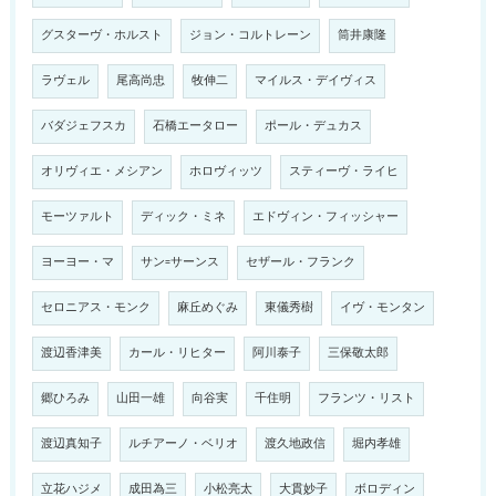
グスターヴ・ホルスト
ジョン・コルトレーン
筒井康隆
ラヴェル
尾高尚忠
牧伸二
マイルス・デイヴィス
バダジェフスカ
石橋エータロー
ポール・デュカス
オリヴィエ・メシアン
ホロヴィッツ
スティーヴ・ライヒ
モーツァルト
ディック・ミネ
エドヴィン・フィッシャー
ヨーヨー・マ
サン=サーンス
セザール・フランク
セロニアス・モンク
麻丘めぐみ
東儀秀樹
イヴ・モンタン
渡辺香津美
カール・リヒター
阿川泰子
三保敬太郎
郷ひろみ
山田一雄
向谷実
千住明
フランツ・リスト
渡辺真知子
ルチアーノ・ベリオ
渡久地政信
堀内孝雄
立花ハジメ
成田為三
小松亮太
大貫妙子
ボロディン