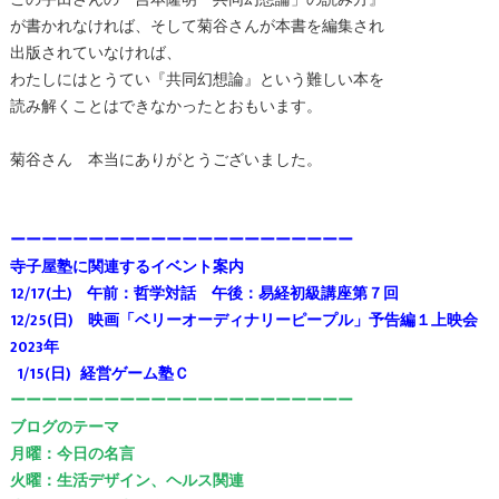
この宇田さんの『吉本隆明「共同幻想論」の読み方』
が書かれなければ、そして菊谷さんが本書を編集され
出版されていなければ、
わたしにはとうてい『共同幻想論』という難しい本を
読み解くことはできなかったとおもいます。
菊谷さん 本当にありがとうございました。
ーーーーーーーーーーーーーーーーーーーーーー
寺子屋塾に関連するイベント案内
12/17(土) 午前：哲学対話 午後：易経初級講座第７回
12/25(日) 映画「ベリーオーディナリーピープル」予告編１上映会
2023年
1/15(日) 経営ゲーム塾Ｃ
ーーーーーーーーーーーーーーーーーーーーーー
ブログのテーマ
月曜：今日の名言
火曜：生活デザイン、ヘルス関連