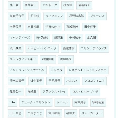
北山修
梶芽衣子
バルトーク
植木等
岩谷時子
島倉千代子
戸川純
ラフマニノフ
忌野清志郎
ブラームス
本居長世
吉田拓郎
伊東ゆかり
宮城道雄
田中好子
キャンディーズ
矢代秋雄
舘野泉
中村紘子
永六輔
武田鉄矢
ハービー・ハンコック
西城秀樹
コリン・デイヴィス
ストラヴィンスキー
村治佳織
渡辺岳夫
アルトゥル・シュナーベル
モンポウ
レオポルド・ストコフスキー
清水由貴子
畑中葉子
平尾昌晃
ホルスト
プロコフィエフ
服部公一
尾崎豊
フランシス・レイ
ロストロポーヴィチ
coba
デューク・エリントン
レハール
阿木燿子
宇崎竜童
山口百恵
平原まこと
宮川彬良
橋幸夫
ロン・カーター