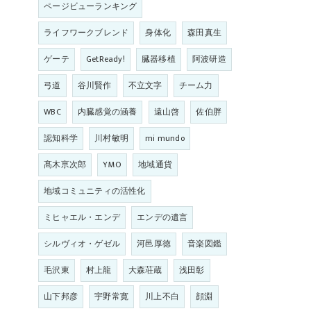
ページビューランキング
ライフワークブレンド
身体化
森田真生
ゲーテ
GetReady!
臓器移植
阿波研造
弓道
谷川賢作
不立文字
チーム力
WBC
内臓感覚の涵養
遠山啓
佐伯胖
認知科学
川村敏明
mi mundo
髙木亰次郎
YMO
地域通貨
地域コミュニティの活性化
ミヒャエル・エンデ
エンデの遺言
シルヴィオ・ゲゼル
河邑厚徳
音楽図鑑
毛沢東
村上龍
大森荘蔵
浅田彰
山下邦彦
宇野常寛
川上不白
顔淵