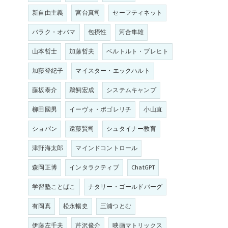
新自由主義
宮台真司
セーフティネット
バラク・オバマ
包摂性
河合隼雄
山本哲士
加藤哲夫
ベルトルト・ブレヒト
加藤登紀子
マイスター・エックハルト
藤坂泰介
鵜飼宏成
システムキャンプ
柳田國男
イーヴォ・ポゴレリチ
小山直
ショパン
遠藤賢司
シュタイナー教育
津野海太郎
マインドコントロール
森岡正博
インタラクティブ
ChatGPT
学習塾ことばこ
ナタリー・ゴールドバーグ
有岡真
松永暢史
三浦つとむ
伊藤左千夫
芹沢俊介
映画マトリックス