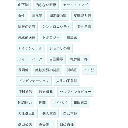
山下剛
治さない医療
カール・ユング
食性
原風景
固定能力観
変動能力観
情報の共有
シンクロニシティ
変性意識
外縁的医療
トポロジー
前島密
ナイチンゲール
ジョハリの窓
フィードバック
自己開示
亀井勝一郎
長岡健
経験資源の発掘
川嶋直
ＫＰ法
プレゼンテーション
人生の不条理
月刊通信
通過儀礼
セルフインタビュー
同調圧力
世間
サイババ
鎌田東二
大江健三郎
個人主義
自己本位
森山公夫
渋谷陽一
自己責任