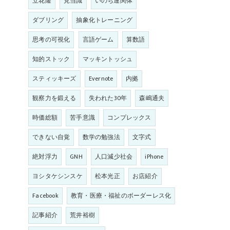
立花隆
見当識
いのち連関体
ダブリング
抽象化トレーニング
思考の可視化
言語ゲーム
算数語
知的ストック
マッキントッシュ
スティッキーズ
Evernote
内拠
観察力を鍛える
失われた30年
森嶋通夫
時価総額
苦手意識
コンプレックス
できない自覚
数学の勉強法
文字式
絶対浮力
GNH
人口減少社会
iPhone
ヨシタケシンスケ
松本光正
お店紹介
Facebook
教育・医療・福祉のボーダーレス化
記事紹介
荒井裕樹