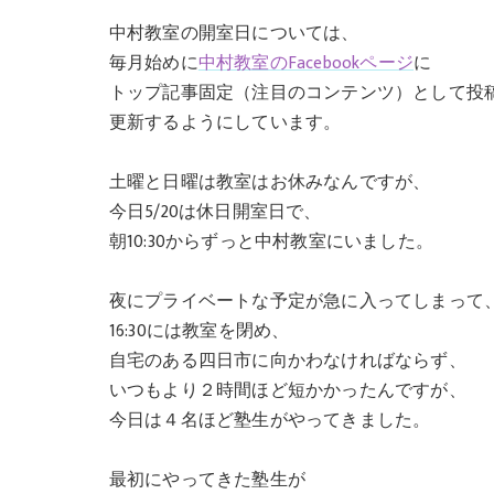
中村教室の開室日については、
毎月始めに
中村教室のFacebookページ
に
トップ記事固定（注目のコンテンツ）として投
更新するようにしています。
土曜と日曜は教室はお休みなんですが、
今日5/20は休日開室日で、
朝10:30からずっと中村教室にいました。
夜にプライベートな予定が急に入ってしまって
16:30には教室を閉め、
自宅のある四日市に向かわなければならず、
いつもより２時間ほど短かかったんですが、
今日は４名ほど塾生がやってきました。
最初にやってきた塾生が