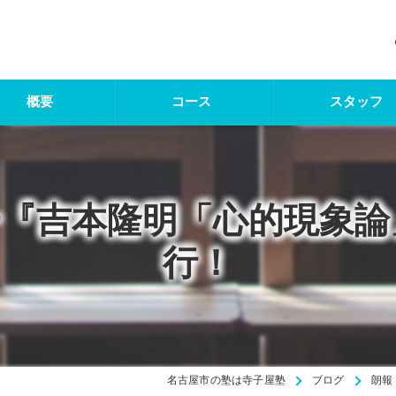
概要
コース
スタッフ
亮一『吉本隆明「心的現象
行！
名古屋市の塾は寺子屋塾
ブログ
朗報