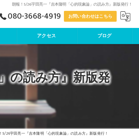
朗報！5/26宇田亮一『吉本隆明「心的現象論」の読み方』新版発行！
080-3668-4919
お問い合わせはこちら
アクセス
ブログ
寺子屋塾
論」の読み方』新版発
！5/26宇田亮一『吉本隆明「心的現象論」の読み方』新版発行！