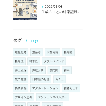
2026/08/03
生成ＡＩとの対話記録（その１） 〜らくだメソッドによる自己観察をめぐって〜
タグ
Tags
進化思考
齋藤孝
大友良英
松尾睦
松尾匡
柊木匠
ダブルバインド
井上正保
声紋分析
無門関
禅宗
無門慧開
日本語の起源
カミュ
偽装食品
アダルトレーション
佐藤可士和
デザイン思考
エンツェンスベルガー