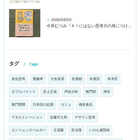
2026/08/05
今井むつみ『ＡＩにはない思考力の身につけ方 ことばの学びはなぜ大切なのか？』
タグ
Tags
進化思考
齋藤孝
大友良英
松尾睦
松尾匡
柊木匠
ダブルバインド
井上正保
声紋分析
無門関
禅宗
無門慧開
日本語の起源
カミュ
偽装食品
アダルトレーション
佐藤可士和
デザイン思考
エンツェンスベルガー
立花隆
見当識
いのち連関体