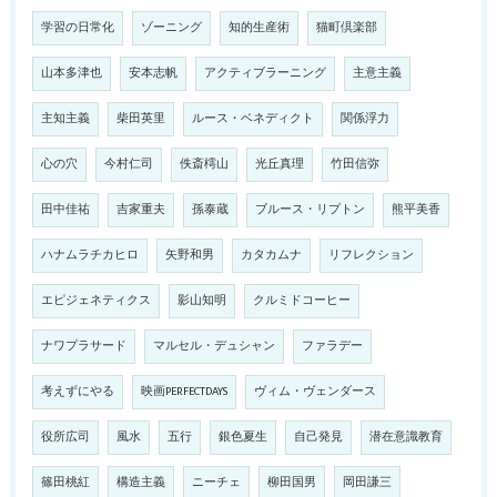
学習の日常化
ゾーニング
知的生産術
猫町倶楽部
山本多津也
安本志帆
アクティブラーニング
主意主義
主知主義
柴田英里
ルース・ベネディクト
関係浮力
心の穴
今村仁司
佚斎樗山
光丘真理
竹田信弥
田中佳祐
吉家重夫
孫泰蔵
ブルース・リプトン
熊平美香
ハナムラチカヒロ
矢野和男
カタカムナ
リフレクション
エピジェネティクス
影山知明
クルミドコーヒー
ナワプラサード
マルセル・デュシャン
ファラデー
考えずにやる
映画PERFECTDAYS
ヴィム・ヴェンダース
役所広司
風水
五行
銀色夏生
自己発見
潜在意識教育
篠田桃紅
構造主義
ニーチェ
柳田国男
岡田謙三