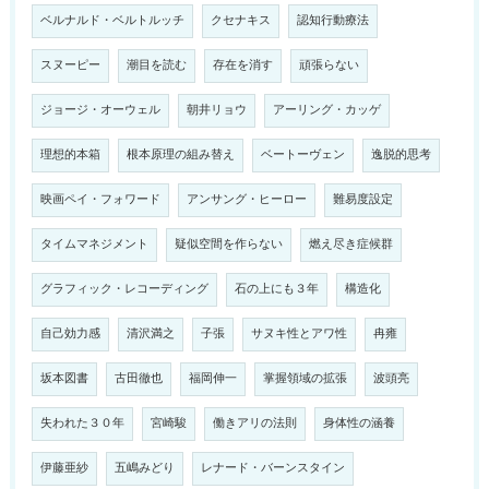
ベルナルド・ベルトルッチ
クセナキス
認知行動療法
スヌーピー
潮目を読む
存在を消す
頑張らない
ジョージ・オーウェル
朝井リョウ
アーリング・カッゲ
理想的本箱
根本原理の組み替え
ベートーヴェン
逸脱的思考
映画ペイ・フォワード
アンサング・ヒーロー
難易度設定
タイムマネジメント
疑似空間を作らない
燃え尽き症候群
グラフィック・レコーディング
石の上にも３年
構造化
自己効力感
清沢満之
子張
サヌキ性とアワ性
冉雍
坂本図書
古田徹也
福岡伸一
掌握領域の拡張
波頭亮
失われた３０年
宮崎駿
働きアリの法則
身体性の涵養
伊藤亜紗
五嶋みどり
レナード・バーンスタイン