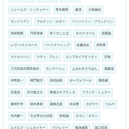
ジェームズ・ミッチェナー
荒木義明
森清
公私融合
モンドリアン
マルティン・ルター
ベンジャミン・フランクリン
気候変動
円安加速
折々のことば
キルケゴール
恋愛論
レヴィ=ストロース
パートナーシップ
佐藤信夫
岸田秀
マクルーハン
ウディ・アレン
エンプロイアビリティ
空海
三代目魚武濱田成夫
モンテーニュ
よみかきそろばん
遠藤滋
伊勢真一
鳴門親方
田村由美
ボーヴォワール
開高健
石黒浩
芥川龍之介
映画カサブランカ
フランク・ミュラー
夜間中学
樹木希林
葛飾北斎
水谷豊
ガダマー
リルケ
竹内整一
引き寄せの法則
和田誠
ロマン・ロラン
ルドルフ・シュタイナー
ヴァレリー
菊池雄星
坂口安吾