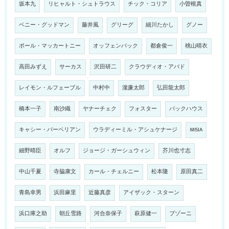
坂本九
リヒャルト・シュトラウス
チック・コリア
小曽根真
ベニー・グッドマン
藤井風
グリーグ
細川たかし
グノー
ポール・マッカートニー
オッフェンバック
都倉俊一
桃山晴衣
高田みずえ
サーカス
沢田研二
クラウディオ・アバド
レイモン・ルフェーブル
中村中
瀧廉太郎
弘田龍太郎
橋本一子
南沙織
ヤナーチェク
フォスター
バックハウス
キャシー・バーベリアン
ウラディーミル・アシュケナージ
MISIA
細野晴臣
オルフ
ジョージ・ガーシュウィン
芥川也寸志
中山千夏
寺脇康文
カール・チェルニー
松本隆
原田真二
青島幸男
浜田麻里
近藤真彦
アイザック・スターン
浜口庫之助
朝丘雪路
河合奈保子
萩原健一
ブゾーニ