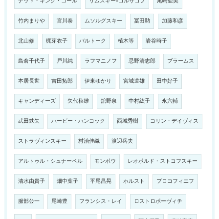
ナット・キング・コール
リムスキー=コルサコフ
尾崎亜美
竹内まりや
宮川泰
ムソルグスキー
冨田勲
加藤和彦
北山修
梶芽衣子
バルトーク
植木等
岩谷時子
島倉千代子
戸川純
ラフマニノフ
忌野清志郎
ブラームス
本居長世
吉田拓郎
伊東ゆかり
宮城道雄
田中好子
キャンディーズ
矢代秋雄
舘野泉
中村紘子
永六輔
武田鉄矢
ハービー・ハンコック
西城秀樹
コリン・デイヴィス
ストラヴィンスキー
村治佳織
渡辺岳夫
アルトゥル・シュナーベル
モンポウ
レオポルド・ストコフスキー
清水由貴子
畑中葉子
平尾昌晃
ホルスト
プロコフィエフ
服部公一
尾崎豊
フランシス・レイ
ロストロポーヴィチ