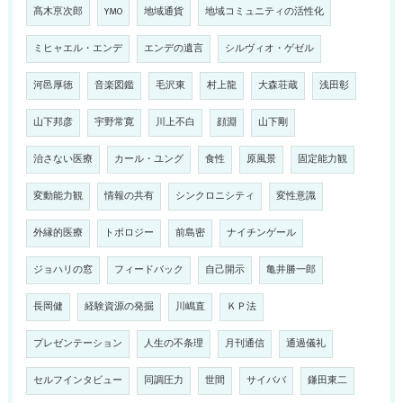
髙木亰次郎
YMO
地域通貨
地域コミュニティの活性化
ミヒャエル・エンデ
エンデの遺言
シルヴィオ・ゲゼル
河邑厚徳
音楽図鑑
毛沢東
村上龍
大森荘蔵
浅田彰
山下邦彦
宇野常寛
川上不白
顔淵
山下剛
治さない医療
カール・ユング
食性
原風景
固定能力観
変動能力観
情報の共有
シンクロニシティ
変性意識
外縁的医療
トポロジー
前島密
ナイチンゲール
ジョハリの窓
フィードバック
自己開示
亀井勝一郎
長岡健
経験資源の発掘
川嶋直
ＫＰ法
プレゼンテーション
人生の不条理
月刊通信
通過儀礼
セルフインタビュー
同調圧力
世間
サイババ
鎌田東二