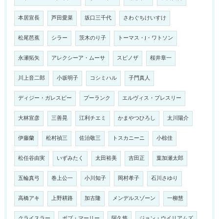
本居宣長
芦田愛菜
坂口三千代
さわぐちけいすけ
松尾芭蕉
シラー
茨木のり子
トーマス・J・ワトソン
永瀬拓矢
アレクシーア・ムーサ
スピノザ
桜井章一
川上音二郎
小坂明子
コシミハル
子門真人
ディジー・ガレスピー
プーランク
エルヴィス・プレスリー
大林宣彦
三善晃
江利チエミ
かまやつひろし
太川陽介
伊藤蘭
松村禎三
佐治敬三
トスカニーニ
小椋佳
松任谷由実
いずみたく
太田裕美
吉田正
葉加瀬太郎
五輪真弓
巻上公一
小川知子
岡村孝子
石川さゆり
高橋アキ
上野耕路
加古隆
メンデルスゾーン
一柳慧
クライスラー
ボブ・マーリー
阿久悠
ジョン・ウイリアムズ