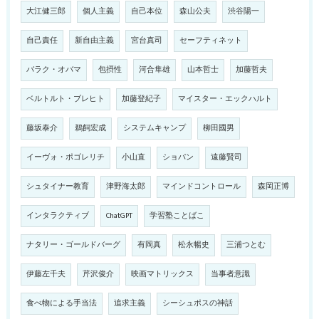
大江健三郎
個人主義
自己本位
森山公夫
渋谷陽一
自己責任
新自由主義
宮台真司
セーフティネット
バラク・オバマ
包摂性
河合隼雄
山本哲士
加藤哲夫
ベルトルト・ブレヒト
加藤登紀子
マイスター・エックハルト
藤坂泰介
鵜飼宏成
システムキャンプ
柳田國男
イーヴォ・ポゴレリチ
小山直
ショパン
遠藤賢司
シュタイナー教育
津野海太郎
マインドコントロール
森岡正博
インタラクティブ
ChatGPT
学習塾ことばこ
ナタリー・ゴールドバーグ
有岡真
松永暢史
三浦つとむ
伊藤左千夫
芹沢俊介
映画マトリックス
当事者意識
食べ物による手当法
追求主義
シーシュポスの神話