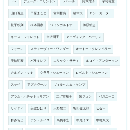
coba
デューク・エリントン
レハール
阿木燿子
宇崎竜童
山口百恵
平原まこと
宮川彬良
橋幸夫
ロン・カーター
松平頼則
橋本國彦
ワインガルトナー
榊原郁恵
キース・ジャレット
宮沢明子
アーヴィング・バーリン
フォーレ
スティーヴィー・ワンダー
オットー・クレンペラー
美輪明宏
バラキレフ
エリック・サティ
ルロイ・アンダーソン
カルメン・マキ
クララ・シューマン
ロベルト・シューマン
スッペ
アズナヴール
ヴィルヘルム・ケンプ
アラム・ハチャトゥリアン
二ノ宮知子
黛ジュン
パガニーニ
リゲティ
美空ひばり
大野雄二
羽田健太郎
ビゼー
梓みちよ
アン・ルイス
高橋幸宏
中尾ミエ
中村八大