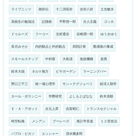
ライプニッツ
雑卦伝
十二消長卦
全卦八卦
土光敏夫
高校生の勉強法
記憶術
平野啓一郎
分人主義
ゴッホ
ドゥルーズ
フーコー
北村透谷
谷崎潤一郎
ゆうきゆう
長月みそか
内的観点と外的観点
四則計算
数感覚の養成
スモールステップ
中村蓉
大島清
免疫機構
差異
鈴木大拙
ネルケ無方
ビヤガーデン
ラーニングバー
野口三千三
統一場心理学
サン＝テグジュペリ
経済人類学
カール・ポランニー
学際研究
よしもとばなな
鈴木清順
Ｅ・Ａ・アボット
次元上昇
吉富昭仁
トランスセクシャル
時空転換
メシアン
ブーレーズ
推計学音楽
１２音技法
パブロ・ピカソ
エッシャー
清水幾多郎