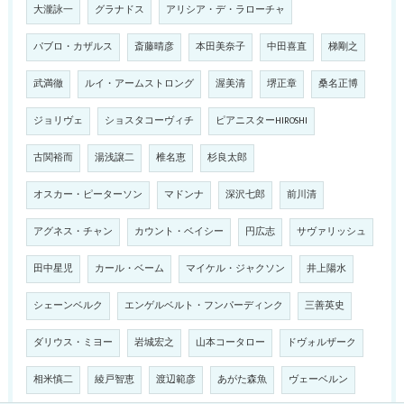
大瀧詠一
グラナドス
アリシア・デ・ラローチャ
パブロ・カザルス
斎藤晴彦
本田美奈子
中田喜直
梯剛之
武満徹
ルイ・アームストロング
渥美清
堺正章
桑名正博
ジョリヴェ
ショスタコーヴィチ
ピアニスターHIROSHI
古関裕而
湯浅譲二
椎名恵
杉良太郎
オスカー・ピーターソン
マドンナ
深沢七郎
前川清
アグネス・チャン
カウント・ベイシー
円広志
サヴァリッシュ
田中星児
カール・ベーム
マイケル・ジャクソン
井上陽水
シェーンベルク
エンゲルベルト・フンパーディンク
三善英史
ダリウス・ミヨー
岩城宏之
山本コータロー
ドヴォルザーク
相米慎二
綾戸智恵
渡辺範彦
あがた森魚
ヴェーベルン