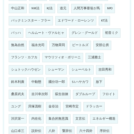
中山正和
NM法
KJ法
道元
人間万事塞翁が馬
NPO
バックミンスター・フラー
エドワード・ローレンツ
KT法
バッハ
ヘルムート・ヴァルヒャ
グレン・グールド
初音ミク
無為自然
福永光司
万物斉同
ビートルズ
安部公房
フランツ・カフカ
マウリツィオ・ポリーニ
三浦雅士
シュトックハウゼン
シューマン
シューベルト
吉田秀和
鈴木利廣
中動態
國分功一郎
S.I.ハヤカワ
放下
桑原武夫
吉川幸次郎
荻生徂徠
ダブルループ
フロイト
ユング
貝塚茂樹
金谷治
宮崎市定
ドラッカー
渋沢栄一
内在化
集合的無意識
文言伝
エネルギー構造
山口卓三
説卦伝
八卦
繋辞伝
六十四卦
序卦伝