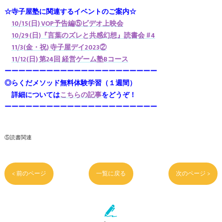
ーーーーーーーーーーーーーーーーーーーーーー
☆寺子屋塾に関連するイベントのご案内☆
10/15(日) VOP予告編⑤ビデオ上映会
10/29(日)『言葉のズレと共感幻想』読書会 #4
11/3(金・祝) 寺子屋デイ2023②
11/12(日) 第24回 経営ゲーム塾Bコース
ーーーーーーーーーーーーーーーーーーーーーー
◎らくだメソッド無料体験学習（１週間）
詳細については
こちらの記事
をどうぞ！
ーーーーーーーーーーーーーーーーーーーーーー
⑤読書関連
< 前のページ
一覧に戻る
次のページ >