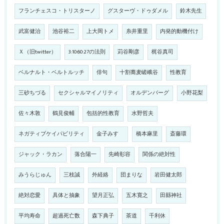
フランチェスコ・トリスターノ
グスターヴ・ドゥダメル
鈴木先生
武富健治
池谷裕二
上大岡トメ
糸井重里
内発的動機付け
Ｘ（旧twitter）
3:10:60:27の法則
苅谷剛彦
梶谷真司
ベルナルト・ベルトルッチ
俳句
十割蕎麦嵯峨谷
性教育
三砂ちづる
セクシャルマイノリティ
オルデンバーグ
小野花梨
佐々木敦
鶴見俊輔
包括的性教育
水野哲夫
ネガティブケイパビリティ
金子みすゞ
橋本麻里
斎藤環
ジャック・ラカン
落合陽一
先崎彰容
関係の絶対性
みうらじゅん
三枝誠
外経絡
団まりな
岩田健太郎
絶対恋愛
具体と抽象
望月正弘
五木寛之
田縣神社
平均寿命
超過死亡数
森下典子
茶道
千利休