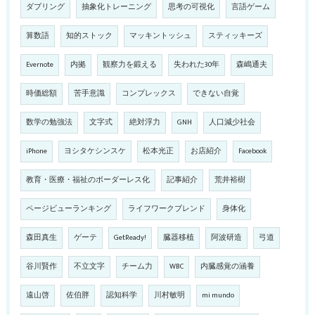
ダブリング
抽象化トレーニング
思考の可視化
言語ゲーム
算数語
知的ストック
マッキントッシュ
スティッキーズ
Evernote
内拠
観察力を鍛える
失われた30年
森嶋通夫
時価総額
苦手意識
コンプレックス
できない自覚
数学の勉強法
文字式
絶対浮力
GNH
人口減少社会
iPhone
ヨシタケシンスケ
松本光正
お店紹介
Facebook
教育・医療・福祉のボーダーレス化
記事紹介
荒井裕樹
ページビューランキング
ライフワークブレンド
身体化
森田真生
ゲーテ
GetReady!
臓器移植
阿波研造
弓道
谷川賢作
不立文字
チーム力
WBC
内臓感覚の涵養
遠山啓
佐伯胖
認知科学
川村敏明
mi mundo