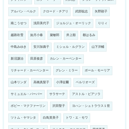
アルバン・ベルク
クロード・チアリ
武部聡志
矢野顕子
南こうせつ
浅田美代子
ジョルジュ・オーリック
りりィ
越路吹雪
如月小春
黛敏郎
井上順
都はるみ
中島みゆき
安川加壽子
ミシェル・ルグラン
山下洋輔
新沼謙治
田原俊彦
カレン・カーペンター
リチャード・カーペンター
グレン・ミラー
ポール・モーリア
山本リンダ
高橋真梨子
小澤征爾
ベルリオーズ
サミュエル・バーバー
サラサーテ
アストル・ピアソラ
ボビー・マクファーリン
沢田聖子
ヨハン・シュトラウス１世
ツトム・ヤマシタ
白鳥英美子
トワ・エ・モワ