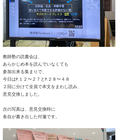
教師塾の読書会は、
あらかじめ本を読んでいなくても
参加出来る集まりで、
今日はP.１２〜２７とP.２８〜４８
２回に分けて全員で本文をまわし読み、
意見交換しました。
次の写真は、意見交換時に
各自が書き出した付箋です。