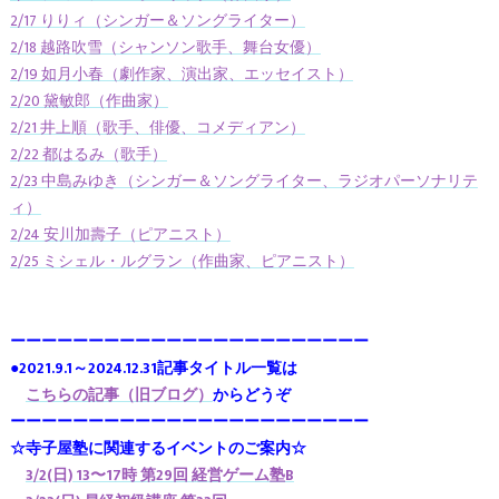
2/17 りりィ（シンガー＆ソングライター）
2/18 越路吹雪（シャンソン歌手、舞台女優）
2/19 如月小春（劇作家、演出家、エッセイスト）
2/20 黛敏郎（作曲家）
2/21 井上順（歌手、俳優、コメディアン）
2/22 都はるみ（歌手）
2/23 中島みゆき（シンガー＆ソングライター、ラジオパーソナリテ
ィ）
2/24 安川加壽子（ピアニスト）
2/25 ミシェル・ルグラン（作曲家、ピアニスト）
ーーーーーーーーーーーーーーーーーーーーーーー
●2021.9.1～2024.12.31記事タイトル一覧は
こちらの記事（旧ブログ）
からどうぞ
ーーーーーーーーーーーーーーーーーーーーーーー
☆寺子屋塾に関連するイベントのご案内☆
3/2(日) 13〜17時
第29回 経営ゲーム塾B