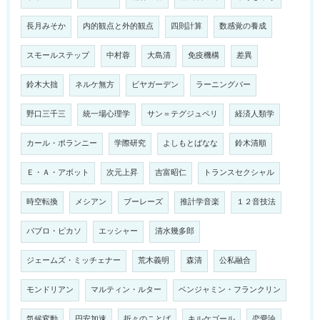
長月みそか
内的観点と外的観点
四則計算
数感覚の養成
スモールステップ
中村蓉
大島清
免疫機構
差異
鈴木大拙
ネルケ無方
ビヤガーデン
ラーニングバー
野口三千三
統一場心理学
サン＝テグジュペリ
経済人類学
カール・ポランニー
学際研究
よしもとばなな
鈴木清順
Ｅ・Ａ・アボット
次元上昇
吉富昭仁
トランスセクシャル
時空転換
メシアン
ブーレーズ
推計学音楽
１２音技法
パブロ・ピカソ
エッシャー
清水幾多郎
ジェームズ・ミッチェナー
荒木義明
森清
公私融合
モンドリアン
マルティン・ルター
ベンジャミン・フランクリン
気候変動
円安加速
折々のことば
キルケゴール
恋愛論