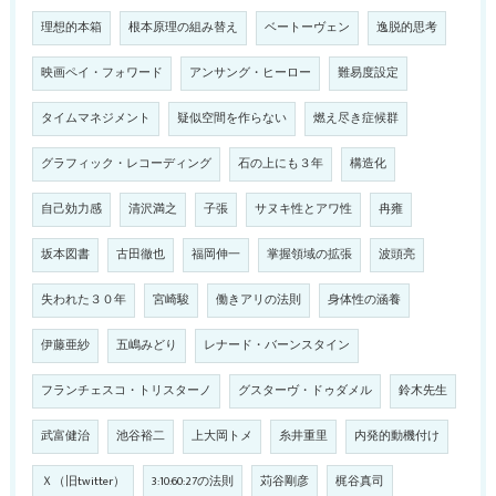
理想的本箱
根本原理の組み替え
ベートーヴェン
逸脱的思考
映画ペイ・フォワード
アンサング・ヒーロー
難易度設定
タイムマネジメント
疑似空間を作らない
燃え尽き症候群
グラフィック・レコーディング
石の上にも３年
構造化
自己効力感
清沢満之
子張
サヌキ性とアワ性
冉雍
坂本図書
古田徹也
福岡伸一
掌握領域の拡張
波頭亮
失われた３０年
宮崎駿
働きアリの法則
身体性の涵養
伊藤亜紗
五嶋みどり
レナード・バーンスタイン
フランチェスコ・トリスターノ
グスターヴ・ドゥダメル
鈴木先生
武富健治
池谷裕二
上大岡トメ
糸井重里
内発的動機付け
Ｘ（旧twitter）
3:10:60:27の法則
苅谷剛彦
梶谷真司