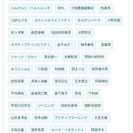
ベルナルト・ベルトルッチ
俳句
十割蕎麦嵯峨谷
性教育
三砂ちづる
セクシャルマイノリティ
オルデンバーグ
小野花梨
佐々木敦
鶴見俊輔
包括的性教育
水野哲夫
ネガティブケイパビリティ
金子みすゞ
橋本麻里
斎藤環
ジャック・ラカン
落合陽一
先崎彰容
関係の絶対性
みうらじゅん
三枝誠
外経絡
団まりな
岩田健太郎
絶対恋愛
具体と抽象
望月正弘
五木寛之
田縣神社
平均寿命
超過死亡数
森下典子
茶道
千利休
学習の日常化
ゾーニング
知的生産術
猫町倶楽部
山本多津也
安本志帆
アクティブラーニング
主意主義
主知主義
柴田英里
ルース・ベネディクト
関係浮力