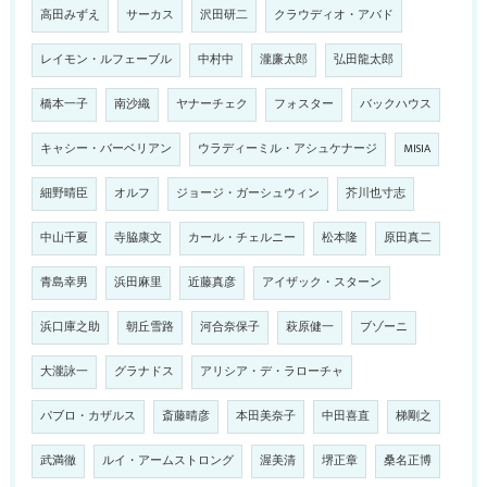
高田みずえ
サーカス
沢田研二
クラウディオ・アバド
レイモン・ルフェーブル
中村中
瀧廉太郎
弘田龍太郎
橋本一子
南沙織
ヤナーチェク
フォスター
バックハウス
キャシー・バーベリアン
ウラディーミル・アシュケナージ
MISIA
細野晴臣
オルフ
ジョージ・ガーシュウィン
芥川也寸志
中山千夏
寺脇康文
カール・チェルニー
松本隆
原田真二
青島幸男
浜田麻里
近藤真彦
アイザック・スターン
浜口庫之助
朝丘雪路
河合奈保子
萩原健一
ブゾーニ
大瀧詠一
グラナドス
アリシア・デ・ラローチャ
パブロ・カザルス
斎藤晴彦
本田美奈子
中田喜直
梯剛之
武満徹
ルイ・アームストロング
渥美清
堺正章
桑名正博