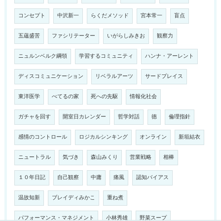
コンセプト
中沢新一
らくだメソッド
宮本常一
盲点
五蘊盛苦
ファシリテーター
いがらしみきお
観察力
ニュルンベルク綱領
学習するコミュニティ
ハンナ・アーレント
ディスコミュニケーション
リベラルアーツ
サードプレイス
東洋医学
べてるの家
死への先駆
情報化社会
ガチャを回す
開室日カレンダー
哲学対話
徳
倫理指針
感情のコントロール
ロジカルシンキング
オンライン
新垣結衣
ニュートラル
気づき
森山みくり
営業戦略
相棒
１０年日記
自己観察
中庸
痛風
認知バイアス
温故知新
ブレイディみかこ
重ね煮
パフォーマンス・マネジメント
小林秀雄
野菜スープ