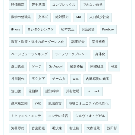
時価総額
苦手意識
コンプレックス
できない自覚
数学の勉強法
文字式
絶対浮力
GNH
人口減少社会
iPhone
ヨシタケシンスケ
松本光正
お店紹介
Facebook
教育・医療・福祉のボーダーレス化
記事紹介
荒井裕樹
ページビューランキング
ライフワークブレンド
身体化
森田真生
ゲーテ
GetReady!
臓器移植
阿波研造
弓道
谷川賢作
不立文字
チーム力
WBC
内臓感覚の涵養
遠山啓
佐伯胖
認知科学
川村敏明
mi mundo
髙木亰次郎
YMO
地域通貨
地域コミュニティの活性化
ミヒャエル・エンデ
エンデの遺言
シルヴィオ・ゲゼル
河邑厚徳
音楽図鑑
毛沢東
村上龍
大森荘蔵
浅田彰