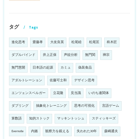
タグ
Tags
進化思考
齋藤孝
大友良英
松尾睦
松尾匡
柊木匠
ダブルバインド
井上正保
声紋分析
無門関
禅宗
無門慧開
日本語の起源
カミュ
偽装食品
アダルトレーション
佐藤可士和
デザイン思考
エンツェンスベルガー
立花隆
見当識
いのち連関体
ダブリング
抽象化トレーニング
思考の可視化
言語ゲーム
算数語
知的ストック
マッキントッシュ
スティッキーズ
Evernote
内拠
観察力を鍛える
失われた30年
森嶋通夫