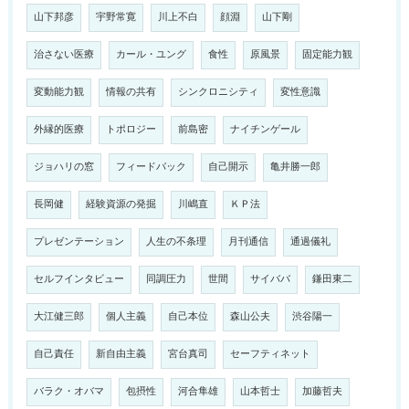
山下邦彦
宇野常寛
川上不白
顔淵
山下剛
治さない医療
カール・ユング
食性
原風景
固定能力観
変動能力観
情報の共有
シンクロニシティ
変性意識
外縁的医療
トポロジー
前島密
ナイチンゲール
ジョハリの窓
フィードバック
自己開示
亀井勝一郎
長岡健
経験資源の発掘
川嶋直
ＫＰ法
プレゼンテーション
人生の不条理
月刊通信
通過儀礼
セルフインタビュー
同調圧力
世間
サイババ
鎌田東二
大江健三郎
個人主義
自己本位
森山公夫
渋谷陽一
自己責任
新自由主義
宮台真司
セーフティネット
バラク・オバマ
包摂性
河合隼雄
山本哲士
加藤哲夫