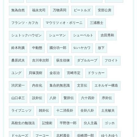
無為自然
福永光司
万物斉同
ビートルズ
安部公房
フランツ・カフカ
マウリツィオ・ポリーニ
三浦雅士
シュトックハウゼン
シューマン
シューベルト
吉田秀和
鈴木利廣
中動態
國分功一郎
S.I.ハヤカワ
放下
桑原武夫
吉川幸次郎
荻生徂徠
ダブルループ
フロイト
ユング
貝塚茂樹
金谷治
宮崎市定
ドラッカー
渋沢栄一
内在化
集合的無意識
文言伝
エネルギー構造
山口卓三
説卦伝
八卦
繋辞伝
六十四卦
序卦伝
ライプニッツ
雑卦伝
十二消長卦
全卦八卦
土光敏夫
高校生の勉強法
記憶術
平野啓一郎
分人主義
ゴッホ
ドゥルーズ
フーコー
北村透谷
谷崎潤一郎
ゆうきゆう