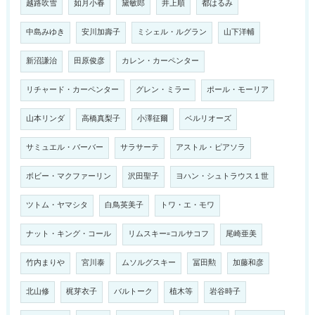
越路吹雪
如月小春
黛敏郎
井上順
都はるみ
中島みゆき
安川加壽子
ミシェル・ルグラン
山下洋輔
新沼謙治
田原俊彦
カレン・カーペンター
リチャード・カーペンター
グレン・ミラー
ポール・モーリア
山本リンダ
高橋真梨子
小澤征爾
ベルリオーズ
サミュエル・バーバー
サラサーテ
アストル・ピアソラ
ボビー・マクファーリン
沢田聖子
ヨハン・シュトラウス１世
ツトム・ヤマシタ
白鳥英美子
トワ・エ・モワ
ナット・キング・コール
リムスキー=コルサコフ
尾崎亜美
竹内まりや
宮川泰
ムソルグスキー
冨田勲
加藤和彦
北山修
梶芽衣子
バルトーク
植木等
岩谷時子