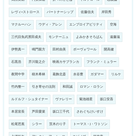
レヴィ=ストロース
パートナーシップ
佐藤信夫
岸田秀
マクルーハン
ウディ・アレン
エンプロイアビリティ
空海
三代目魚武濱田成夫
モンテーニュ
よみかきそろばん
遠藤滋
伊勢真一
鳴門親方
田村由美
ボーヴォワール
開高健
石黒浩
芥川龍之介
映画カサブランカ
フランク・ミュラー
夜間中学
樹木希林
葛飾北斎
水谷豊
ガダマー
リルケ
竹内整一
引き寄せの法則
和田誠
ロマン・ロラン
ルドルフ・シュタイナー
ヴァレリー
菊池雄星
坂口安吾
本居宣長
芦田愛菜
坂口三千代
さわぐちけいすけ
松尾芭蕉
シラー
茨木のり子
トーマス・J・ワトソン