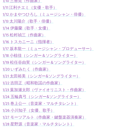
1/10 三善晃（作曲家）
1/11 江利チエミ（女優・歌手）
1/12 かまやつひろし（ミュージシャン・俳優）
1/13 太川陽介（歌手・俳優）
1/14 伊藤蘭（歌手・女優）
1/15 松村禎三（作曲家）
1/16 トスカニーニ（指揮者）
1/17 坂本龍一（ミュージシャン・プロデューサー）
1/18 小椋佳（シンガー＆ソングライター）
1/19 松任谷由実（シンガー＆ソングライター）
1/20 いずみたく（作曲家）
1/21 太田裕美（シンガー&ソングライター）
1/22 吉田正（昭和歌謡の作曲家）
1/23 葉加瀬太郎（ヴァイオリニスト・作曲家）
1/24 五輪真弓（シンガー&ソングライター）
1/25 巻上公一（音楽家・マルチタレント）
1/26 小川知子（女優、歌手）
1/27 モーツアルト（作曲家・鍵盤楽器演奏家）
1/28 星野源（音楽家・マルチタレント）