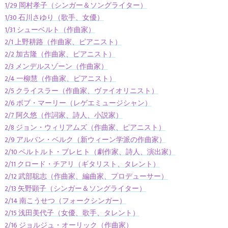
1/29 岡村孝子（シンガー＆ソングライター）
1/30 石川さゆり（歌手、女優）
1/31 シューベルト（作曲家）
2/1 上野耕路（作曲家、ピアニスト）
2/2 加古隆（作曲家、ピアニスト）
2/3 メンデルスゾーン（作曲家）
2/4 一柳慧（作曲家、ピアニスト）
2/5 クライスラー（作曲家、ヴァイオリニスト）
2/6 ボブ・マーリー（レゲエミュージシャン）
2/7 阿久悠（作詞家、詩人、小説家）
2/8 ジョン・ウィリアムズ（作曲家、ピアニスト）
2/9 アルバン・ベルク（新ウィーン学派の作曲家）
2/10 ベルトルト・ブレヒト（劇作家、詩人、演出家）
2/11 クロード・チアリ（ギタリスト、タレント）
2/12 武部聡志（作曲家、編曲家、プロデューサー）
2/13 矢野顕子（シンガー＆ソングライター）
2/14 南こうせつ（フォークシンガー）
2/15 浅田美代子（女優、歌手、タレント）
2/16 ジョルジュ・オーリック（作曲家）