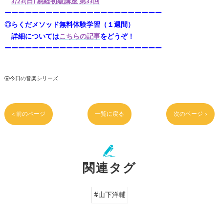
3/23(日) 易経初級講座 第33回
ーーーーーーーーーーーーーーーーーーーーーーー
◎らくだメソッド無料体験学習（１週間）
詳細については
こちらの記事
をどうぞ！
ーーーーーーーーーーーーーーーーーーーーーーー
⑨今日の音楽シリーズ
< 前のページ
一覧に戻る
次のページ >
関連タグ
#山下洋輔