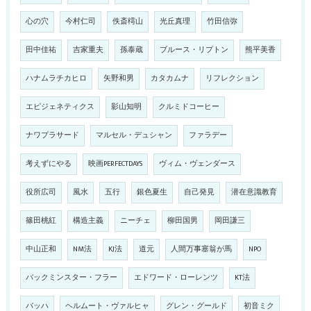
心の穴
今村仁司
佚斎樗山
光丘真理
竹田信弥
田中佳祐
吉家重夫
孫泰蔵
ブルース・リプトン
熊平美香
ハナムラチカヒロ
矢野和男
カタカムナ
リフレクション
エピジェネティクス
影山知明
クルミドコーヒー
ナワプラサード
マルセル・デュシャン
ファラデー
考えずにやる
映画PERFECTDAYS
ヴィム・ヴェンダース
役所広司
風水
五行
銀色夏生
自己発見
潜在意識教育
篠田桃紅
構造主義
ニーチェ
柳田国男
岡田謙三
中山正和
NM法
KJ法
道元
人間万事塞翁が馬
NPO
バックミンスター・フラー
エドワード・ローレンツ
KT法
バッハ
ヘルムート・ヴァルヒャ
グレン・グールド
初音ミク