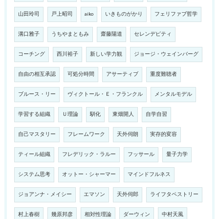
山田玲司
戸上昭司
aiko
いきものがかり
フェリファブ哲学
溝口雅子
うちやまともみ
齋藤陽道
セレンデピティ
コーチング
西川裕子
新しい学力観
ジョージ・ウェインバーグ
自由の相互承認
可処分時間
アサーティブ
重度難聴者
ブルース・リー
ヴィクトール・Ｅ・フランクル
メンタルモデル
学習する組織
Ｕ理論
馴化
東畑開人
自学自習
自己マスタリー
フレームワーク
天外伺朗
実存的変容
ティール組織
フレデリック・ラルー
フッサール
量子力学
システム思考
オットー・シャーマー
マインドフルネス
ジョアンナ・メイシー
エマソン
天外伺郎
ライフタペストリー
村上春樹
幾原邦彦
相対性理論
ダーウィン
中村天風