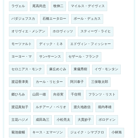
ラヴェル
尾高尚忠
牧伸二
マイルス・デイヴィス
バダジェフスカ
石橋エータロー
ポール・デュカス
オリヴィエ・メシアン
ホロヴィッツ
スティーヴ・ライヒ
モーツァルト
ディック・ミネ
エドヴィン・フィッシャー
ヨーヨー・マ
サン=サーンス
セザール・フランク
セロニアス・モンク
麻丘めぐみ
東儀秀樹
イヴ・モンタン
渡辺香津美
カール・リヒター
阿川泰子
三保敬太郎
郷ひろみ
山田一雄
向谷実
千住明
フランツ・リスト
渡辺真知子
ルチアーノ・ベリオ
渡久地政信
堀内孝雄
立花ハジメ
成田為三
小松亮太
大貫妙子
ボロディン
菊池俊輔
キース・エマーソン
ジェイク・シマブクロ
小林旭