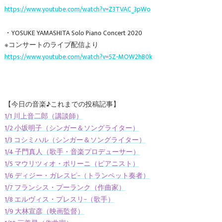
https://www.youtube.com/watch?v=Z3TVAC_3pWo
・YOSUKE YAMASHITA Solo Piano Concert 2020
※コンサートのライブ配信より
https://www.youtube.com/watch?v=5Z-MOW2hB0k
【今日の音楽♪これまでの投稿記事】
1/1 川上音二郎（講談師）
1/2 小坂明子（シンガー＆ソングライター）
1/3 コシミハル（シンガー＆ソングライター）
1/4 子門真人（歌手・音楽プロデューサー）
1/5 マウリツィオ・ポリーニ（ピアニスト）
1/6 ディジー・ガレスピ−（トランペット奏者）
1/7 フランシス・プーランク（作曲家）
1/8 エルヴィス・プレスリ−（歌手）
1/9 大林宣彦（映画監督）