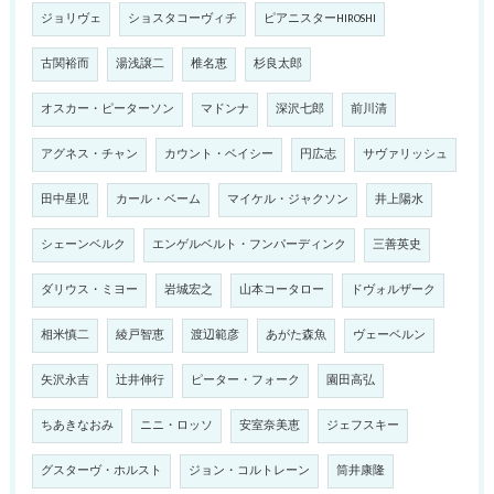
ジョリヴェ
ショスタコーヴィチ
ピアニスターHIROSHI
古関裕而
湯浅譲二
椎名恵
杉良太郎
オスカー・ピーターソン
マドンナ
深沢七郎
前川清
アグネス・チャン
カウント・ベイシー
円広志
サヴァリッシュ
田中星児
カール・ベーム
マイケル・ジャクソン
井上陽水
シェーンベルク
エンゲルベルト・フンパーディンク
三善英史
ダリウス・ミヨー
岩城宏之
山本コータロー
ドヴォルザーク
相米慎二
綾戸智恵
渡辺範彦
あがた森魚
ヴェーベルン
矢沢永吉
辻井伸行
ピーター・フォーク
園田高弘
ちあきなおみ
ニニ・ロッソ
安室奈美恵
ジェフスキー
グスターヴ・ホルスト
ジョン・コルトレーン
筒井康隆