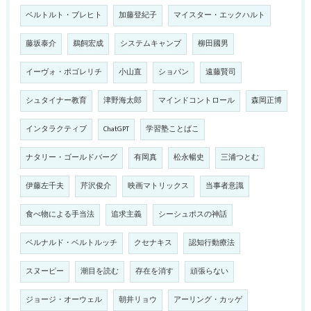
ベルトルト・ブレヒト
加藤登紀子
マイスター・エックハルト
藤坂泰介
鵜飼宏成
システムキャンプ
柳田國男
イーヴォ・ポゴレリチ
小山直
ショパン
遠藤賢司
シュタイナー教育
津野海太郎
マインドコントロール
森岡正博
インタラクティブ
ChatGPT
学習塾ことばこ
ナタリー・ゴールドバーグ
有岡真
松永暢史
三浦つとむ
伊藤左千夫
芹沢俊介
映画マトリックス
当事者意識
食べ物による手当法
追求主義
シーシュポスの神話
ベルナルド・ベルトルッチ
クセナキス
認知行動療法
スヌーピー
潮目を読む
存在を消す
頑張らない
ジョージ・オーウェル
朝井リョウ
アーリング・カッゲ