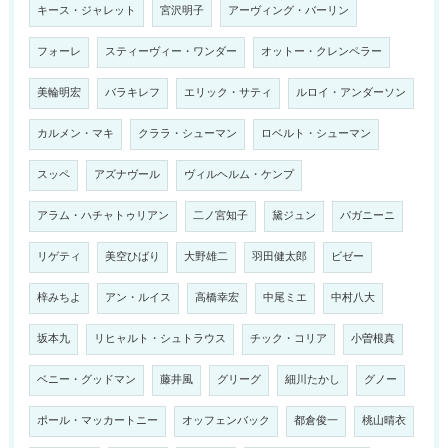
キース・ジャレット
宮沢明子
アーヴィング・バーリン
フォーレ
スティーヴィー・ワンダー
オットー・クレンペラー
美輪明宏
バラキレフ
エリック・サティ
ルロイ・アンダーソン
カルメン・マキ
クララ・シューマン
ロベルト・シューマン
スッペ
アズナヴール
ヴィルヘルム・ケンプ
アラム・ハチャトゥリアン
二ノ宮知子
黛ジュン
パガニーニ
リゲティ
美空ひばり
大野雄二
羽田健太郎
ビゼー
梓みちよ
アン・ルイス
高橋幸宏
中尾ミエ
中村八大
坂本九
リヒャルト・シュトラウス
チック・コリア
小曽根真
ベニー・グッドマン
藤井風
グリーグ
細川たかし
グノー
ポール・マッカートニー
オッフェンバック
都倉俊一
桃山晴衣