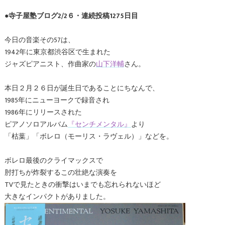
●寺子屋塾ブログ2/2６・連続投稿1275日目
今日の音楽その57は、
1942年に東京都渋谷区で生まれた
ジャズピアニスト、作曲家の
山下洋輔
さん。
本日２月２６日が誕生日であることにちなんで、
1985年にニューヨークで録音され
1986年にリリースされた
ピアノソロアルバム
『センチメンタル』
より
「枯葉」「ボレロ（モーリス・ラヴェル）」などを。
ボレロ最後のクライマックスで
肘打ちが炸裂するこの壮絶な演奏を
TVで見たときの衝撃はいまでも忘れられないほど
大きなインパクトがありました。