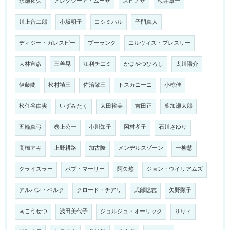
永瀬拓矢
アレクシーア・ムーサ
スピノザ
桜井章一
川上音二郎
小坂明子
コシミハル
子門真人
ディジー・ガレスピー
プーランク
エルヴィス・プレスリー
大林宣彦
三善晃
江利チエミ
かまやつひろし
太川陽介
伊藤蘭
松村禎三
佐治敬三
トスカニーニ
小椋佳
松任谷由実
いずみたく
太田裕美
吉田正
葉加瀬太郎
五輪真弓
巻上公一
小川知子
岡村孝子
石川さゆり
高橋アキ
上野耕路
加古隆
メンデルスゾーン
一柳慧
クライスラー
ボブ・マーリー
阿久悠
ジョン・ウイリアムズ
アルバン・ベルク
クロード・チアリ
武部聡志
矢野顕子
南こうせつ
浅田美代子
ジョルジュ・オーリック
りりィ