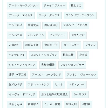
アート・ガーファンクル
チャイコフスキー
種ともこ
デューク・エイセス
ダーク・ダックス
フランソワ・クープラン
アンセルメ
岩崎宏美
由紀さおり
ナルシソ・イエペス
アルベニス
バレンボイム
ヒンデミット
来生たかお
古賀政男
松任谷正隆
倉田まり子
ゴドフスキー
ブリテン
ペンデレツキ
スコット・ジョプリン
椎名林檎
小室等
ジミ・ヘンドリックス
実相寺昭雄
フルトヴェングラー
藤子･F･不二雄
アーロン・コープランド
アントン・ヴェーベルン
堀米ゆず子
フジコ・ヘミング
リスト
キダ・タロー
イーヴォ・ポゴレリチ
原因と結果の取り違え
シベリウス
高石ともや
穐吉敏子
ミッキー吉野
世良公則
出門英