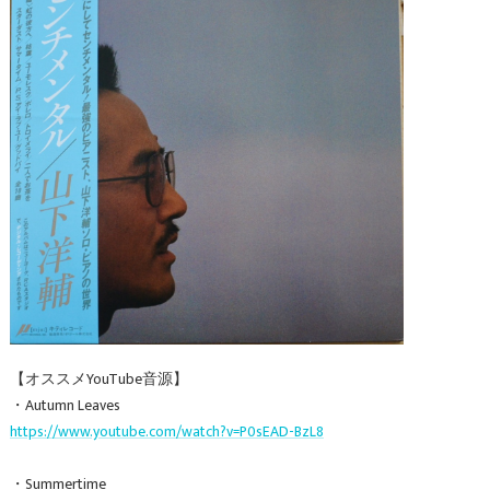
【オススメYouTube音源】
・Autumn Leaves
https://www.youtube.com/watch?v=P0sEAD-BzL8
・Summertime