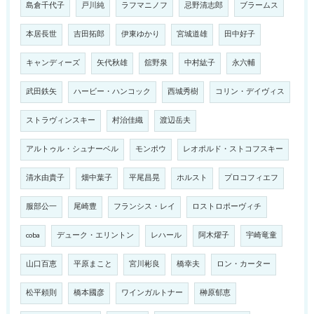
島倉千代子
戸川純
ラフマニノフ
忌野清志郎
ブラームス
本居長世
吉田拓郎
伊東ゆかり
宮城道雄
田中好子
キャンディーズ
矢代秋雄
舘野泉
中村紘子
永六輔
武田鉄矢
ハービー・ハンコック
西城秀樹
コリン・デイヴィス
ストラヴィンスキー
村治佳織
渡辺岳夫
アルトゥル・シュナーベル
モンポウ
レオポルド・ストコフスキー
清水由貴子
畑中葉子
平尾昌晃
ホルスト
プロコフィエフ
服部公一
尾崎豊
フランシス・レイ
ロストロポーヴィチ
coba
デューク・エリントン
レハール
阿木燿子
宇崎竜童
山口百恵
平原まこと
宮川彬良
橋幸夫
ロン・カーター
松平頼則
橋本國彦
ワインガルトナー
榊原郁恵