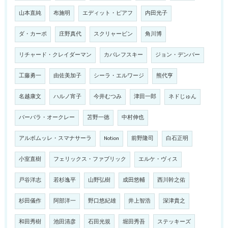
山本直純
布施明
エディット・ピアフ
内田光子
ダ・カーポ
庄野真代
スクリャービン
角川博
リチャード・クレイダーマン
カバレフスキー
ジョン・デンバー
工藤勇一
由佐美加子
シーラ・エルワージ
熊代亨
名越康文
ハルノ宵子
今井むつみ
津田一郎
ネドじゅん
バーバラ・オークレー
苫野一徳
中村伸也
アルボムッレ・スマナサーラ
Notion
前野隆司
白石正明
小室直樹
フェリックス・ファブリック
エルケ・ヴィス
戸谷洋志
若杉逸平
山野弘樹
成田悠輔
西川幹之佑
杉田儀作
阿部洋一
野口悠紀雄
井上智浩
深津貴之
和田秀樹
池田清彦
石田光規
堀田秀吾
ステッキーズ