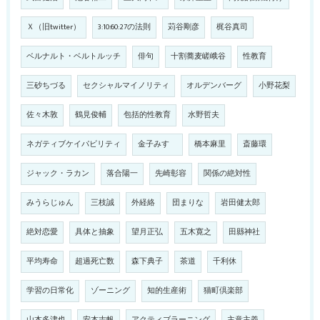
Ｘ（旧twitter）
3:10:60:27の法則
苅谷剛彦
梶谷真司
ベルナルト・ベルトルッチ
俳句
十割蕎麦嵯峨谷
性教育
三砂ちづる
セクシャルマイノリティ
オルデンバーグ
小野花梨
佐々木敦
鶴見俊輔
包括的性教育
水野哲夫
ネガティブケイパビリティ
金子みすゞ
橋本麻里
斎藤環
ジャック・ラカン
落合陽一
先崎彰容
関係の絶対性
みうらじゅん
三枝誠
外経絡
団まりな
岩田健太郎
絶対恋愛
具体と抽象
望月正弘
五木寛之
田縣神社
平均寿命
超過死亡数
森下典子
茶道
千利休
学習の日常化
ゾーニング
知的生産術
猫町倶楽部
山本多津也
安本志帆
アクティブラーニング
主意主義