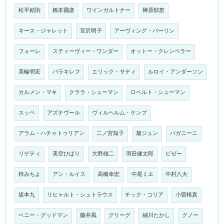
松平頼則
橋本國彦
ワインガルトナー
榊原郁恵
キース・ジャレット
宮沢明子
アーヴィング・バーリン
フォーレ
スティーヴィー・ワンダー
オットー・クレンペラー
美輪明宏
バラキレフ
エリック・サティ
ルロイ・アンダーソン
カルメン・マキ
クララ・シューマン
ロベルト・シューマン
スッペ
アズナヴール
ヴィルヘルム・ケンプ
アラム・ハチャトゥリアン
二ノ宮知子
黛ジュン
パガニーニ
リゲティ
美空ひばり
大野雄二
羽田健太郎
ビゼー
梓みちよ
アン・ルイス
高橋幸宏
中尾ミエ
中村八大
坂本九
リヒャルト・シュトラウス
チック・コリア
小曽根真
ベニー・グッドマン
藤井風
グリーグ
細川たかし
グノー