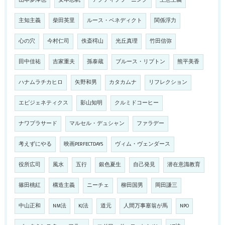
主知主義
柴田英里
ルース・ベネディクト
関係浮力
心の穴
今村仁司
佚斎樗山
光丘真理
竹田信弥
田中佳祐
吉家重夫
孫泰蔵
ブルース・リプトン
熊平美香
ハナムラチカヒロ
矢野和男
カタカムナ
リフレクション
エピジェネティクス
影山知明
クルミドコーヒー
ナワプラサード
マルセル・デュシャン
ファラデー
考えずにやる
映画PERFECTDAYS
ヴィム・ヴェンダース
役所広司
風水
五行
銀色夏生
自己発見
潜在意識教育
篠田桃紅
構造主義
ニーチェ
柳田国男
岡田謙三
中山正和
NM法
KJ法
道元
人間万事塞翁が馬
NPO