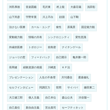
河邑厚徳
音楽図鑑
毛沢東
村上龍
大森荘蔵
浅田彰
山下邦彦
宇野常寛
川上不白
顔淵
山下剛
治さない医療
カール・ユング
食性
原風景
固定能力観
変動能力観
情報の共有
シンクロニシティ
変性意識
外縁的医療
トポロジー
前島密
ナイチンゲール
ジョハリの窓
フィードバック
自己開示
亀井勝一郎
長岡健
経験資源の発掘
川嶋直
ＫＰ法
プレゼンテーション
人生の不条理
月刊通信
通過儀礼
セルフインタビュー
同調圧力
世間
サイババ
鎌田東二
大江健三郎
個人主義
自己本位
森山公夫
渋谷陽一
自己責任
新自由主義
宮台真司
セーフティネット