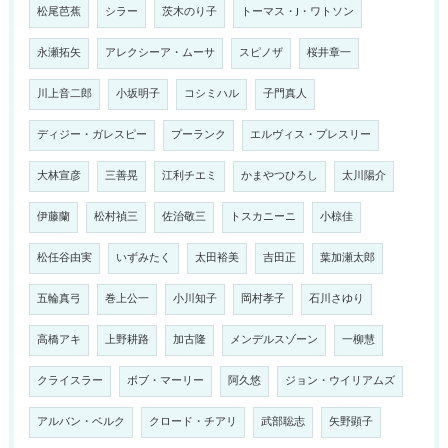
松尾芭蕉
シラー
茨木のり子
トーマス・J・ワトソン
永瀬拓矢
アレクシーア・ムーサ
スピノザ
桜井章一
川上音二郎
小坂明子
コシミハル
子門真人
ディジー・ガレスピー
プーランク
エルヴィス・プレスリー
大林宣彦
三善晃
江利チエミ
かまやつひろし
太川陽介
伊藤蘭
松村禎三
佐治敬三
トスカニーニ
小椋佳
松任谷由実
いずみたく
太田裕美
吉田正
葉加瀬太郎
五輪真弓
巻上公一
小川知子
岡村孝子
石川さゆり
高橋アキ
上野耕路
加古隆
メンデルスゾーン
一柳慧
クライスラー
ボブ・マーリー
阿久悠
ジョン・ウイリアムズ
アルバン・ベルク
クロード・チアリ
武部聡志
矢野顕子