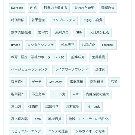
Evernote
内拠
観察力を鍛える
失われた30年
森嶋通夫
時価総額
苦手意識
コンプレックス
できない自覚
数学の勉強法
文字式
絶対浮力
GNH
人口減少社会
iPhone
ヨシタケシンスケ
松本光正
お店紹介
Facebook
教育・医療・福祉のボーダーレス化
記事紹介
荒井裕樹
ページビューランキング
ライフワークブレンド
身体化
森田真生
ゲーテ
GetReady!
臓器移植
阿波研造
弓道
谷川賢作
不立文字
チーム力
WBC
内臓感覚の涵養
遠山啓
佐伯胖
認知科学
川村敏明
mi mundo
髙木亰次郎
YMO
地域通貨
地域コミュニティの活性化
ミヒャエル・エンデ
エンデの遺言
シルヴィオ・ゲゼル