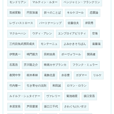
モンドリアン
マルティン・ルター
ベンジャミン・フランクリン
気候変動
円安加速
折々のことば
キルケゴール
恋愛論
レヴィ=ストロース
パートナーシップ
佐藤信夫
岸田秀
マクルーハン
ウディ・アレン
エンプロイアビリティ
空海
三代目魚武濱田成夫
モンテーニュ
よみかきそろばん
遠藤滋
伊勢真一
鳴門親方
田村由美
ボーヴォワール
開高健
石黒浩
芥川龍之介
映画カサブランカ
フランク・ミュラー
夜間中学
樹木希林
葛飾北斎
水谷豊
ガダマー
リルケ
竹内整一
引き寄せの法則
和田誠
ロマン・ロラン
ルドルフ・シュタイナー
ヴァレリー
菊池雄星
坂口安吾
本居宣長
芦田愛菜
坂口三千代
さわぐちけいすけ