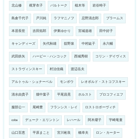
北山修
梶芽衣子
バルトーク
植木等
岩谷時子
島倉千代子
戸川純
ラフマニノフ
忌野清志郎
ブラームス
本居長世
吉田拓郎
伊東ゆかり
宮城道雄
田中好子
キャンディーズ
矢代秋雄
舘野泉
中村紘子
永六輔
武田鉄矢
ハービー・ハンコック
西城秀樹
コリン・デイヴィス
ストラヴィンスキー
村治佳織
渡辺岳夫
アルトゥル・シュナーベル
モンポウ
レオポルド・ストコフスキー
清水由貴子
畑中葉子
平尾昌晃
ホルスト
プロコフィエフ
服部公一
尾崎豊
フランシス・レイ
ロストロポーヴィチ
coba
デューク・エリントン
レハール
阿木燿子
宇崎竜童
山口百恵
平原まこと
宮川彬良
橋幸夫
ロン・カーター