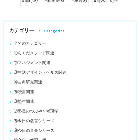
#逃げ恥
#新垣結衣
#星野源
#野木亜紀子
カテゴリー
Categories
全てのカテゴリー
①らくだメソッド関連
②マネジメント関連
③生活デザイン・ヘルス関連
④古典研究関連
⑤読書関連
⑥塾生関連
⑦塾長のつぶやき考現学
⑧今日の名言シリーズ
⑨今日の音楽シリーズ