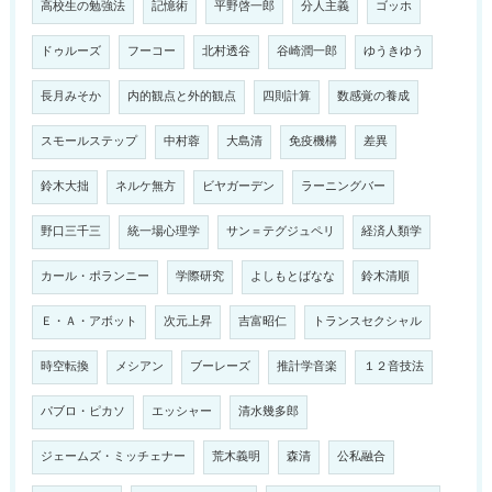
高校生の勉強法
記憶術
平野啓一郎
分人主義
ゴッホ
ドゥルーズ
フーコー
北村透谷
谷崎潤一郎
ゆうきゆう
長月みそか
内的観点と外的観点
四則計算
数感覚の養成
スモールステップ
中村蓉
大島清
免疫機構
差異
鈴木大拙
ネルケ無方
ビヤガーデン
ラーニングバー
野口三千三
統一場心理学
サン＝テグジュペリ
経済人類学
カール・ポランニー
学際研究
よしもとばなな
鈴木清順
Ｅ・Ａ・アボット
次元上昇
吉富昭仁
トランスセクシャル
時空転換
メシアン
ブーレーズ
推計学音楽
１２音技法
パブロ・ピカソ
エッシャー
清水幾多郎
ジェームズ・ミッチェナー
荒木義明
森清
公私融合