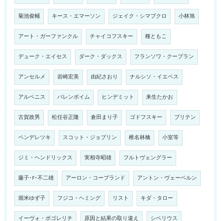
菊池俊輔
キース・エマーソン
ジェイク・シマブクロ
小林旭
アート・ガーファンクル
チャイコフスキー
種ともこ
デューク・エイセス
ダーク・ダックス
フランソワ・クープラン
アンセルメ
岩崎宏美
由紀さおり
ナルシソ・イエペス
アルベニス
バレンボイム
ヒンデミット
来生たかお
古賀政男
松任谷正隆
倉田まり子
ゴドフスキー
ブリテン
ペンデレツキ
スコット・ジョプリン
椎名林檎
小室等
ジミ・ヘンドリックス
実相寺昭雄
フルトヴェングラー
藤子･F･不二雄
アーロン・コープランド
アントン・ヴェーベルン
堀米ゆず子
フジコ・ヘミング
リスト
キダ・タロー
イーヴォ・ポゴレリチ
原因と結果の取り違え
シベリウス