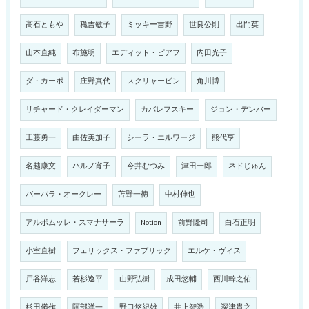
高石ともや
穐吉敏子
ミッキー吉野
世良公則
出門英
山本直純
布施明
エディット・ピアフ
内田光子
ダ・カーポ
庄野真代
スクリャービン
角川博
リチャード・クレイダーマン
カバレフスキー
ジョン・デンバー
工藤勇一
由佐美加子
シーラ・エルワージ
熊代亨
名越康文
ハルノ宵子
今井むつみ
津田一郎
ネドじゅん
バーバラ・オークレー
苫野一徳
中村伸也
アルボムッレ・スマナサーラ
Notion
前野隆司
白石正明
小室直樹
フェリックス・ファブリック
エルケ・ヴィス
戸谷洋志
若杉逸平
山野弘樹
成田悠輔
西川幹之佑
杉田儀作
阿部洋一
野口悠紀雄
井上智浩
深津貴之