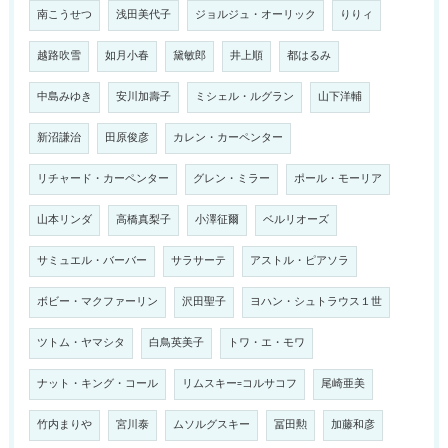
南こうせつ
浅田美代子
ジョルジュ・オーリック
りりィ
越路吹雪
如月小春
黛敏郎
井上順
都はるみ
中島みゆき
安川加壽子
ミシェル・ルグラン
山下洋輔
新沼謙治
田原俊彦
カレン・カーペンター
リチャード・カーペンター
グレン・ミラー
ポール・モーリア
山本リンダ
高橋真梨子
小澤征爾
ベルリオーズ
サミュエル・バーバー
サラサーテ
アストル・ピアソラ
ボビー・マクファーリン
沢田聖子
ヨハン・シュトラウス１世
ツトム・ヤマシタ
白鳥英美子
トワ・エ・モワ
ナット・キング・コール
リムスキー=コルサコフ
尾崎亜美
竹内まりや
宮川泰
ムソルグスキー
冨田勲
加藤和彦