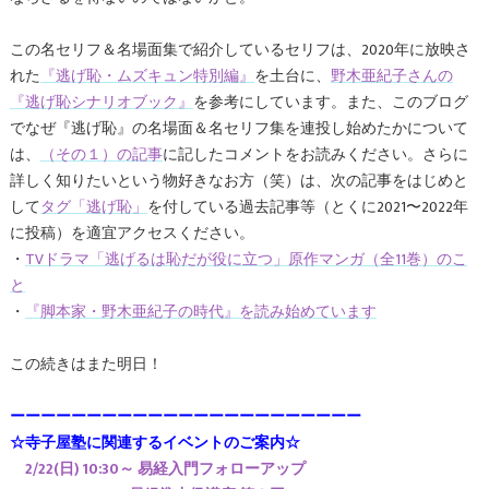
この名セリフ＆名場面集で紹介しているセリフは、2020年に放映さ
れた
『逃げ恥・ムズキュン特別編』
を土台に、
野木亜紀子さんの
『逃げ恥シナリオブック』
を参考にしています。また、このブログ
でなぜ『逃げ恥』の名場面＆名セリフ集を連投し始めたかについて
は、
（その１）の記事
に記したコメントをお読みください。さらに
詳しく知りたいという物好きなお方（笑）は、次の記事をはじめと
して
タグ「逃げ恥」
を付している過去記事等（とくに2021〜2022年
に投稿）を適宜アクセスください。
・
TVドラマ「逃げるは恥だが役に立つ」原作マンガ（全11巻）のこ
と
・
『脚本家・野木亜紀子の時代』を読み始めています
この続きはまた明日！
ーーーーーーーーーーーーーーーーーーーーーーー
☆寺子屋塾に関連するイベントのご案内☆
2/22(日) 10:30～ 易経入門フォローアップ