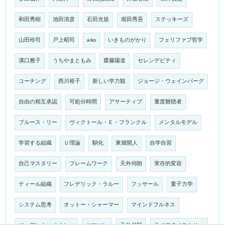
和田秀樹
池田清彦
石田光規
堀田秀吾
ステッキーズ
山田玲司
戸上昭司
aiko
いきものがかり
フェリファブ哲学
溝口雅子
うちやまともみ
齋藤陽道
セレンデピティ
コーチング
西川裕子
新しい学力観
ジョージ・ウェインバーグ
自由の相互承認
可処分時間
アサーティブ
重度難聴者
ブルース・リー
ヴィクトール・Ｅ・フランクル
メンタルモデル
学習する組織
Ｕ理論
馴化
東畑開人
自学自習
自己マスタリー
フレームワーク
天外伺朗
実存的変容
ティール組織
フレデリック・ラルー
フッサール
量子力学
システム思考
オットー・シャーマー
マインドフルネス