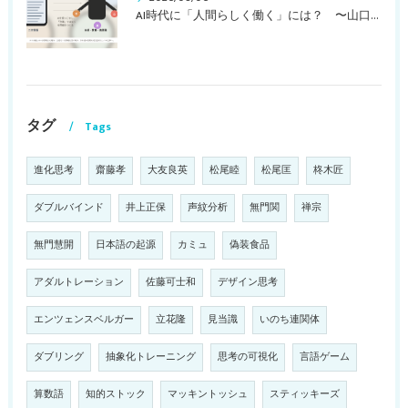
AI時代に「人間らしく働く」には？ 〜山口周さんのインタビュー記事、動画より〜
タグ
Tags
進化思考
齋藤孝
大友良英
松尾睦
松尾匡
柊木匠
ダブルバインド
井上正保
声紋分析
無門関
禅宗
無門慧開
日本語の起源
カミュ
偽装食品
アダルトレーション
佐藤可士和
デザイン思考
エンツェンスベルガー
立花隆
見当識
いのち連関体
ダブリング
抽象化トレーニング
思考の可視化
言語ゲーム
算数語
知的ストック
マッキントッシュ
スティッキーズ