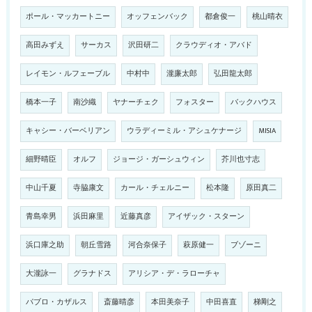
ポール・マッカートニー
オッフェンバック
都倉俊一
桃山晴衣
高田みずえ
サーカス
沢田研二
クラウディオ・アバド
レイモン・ルフェーブル
中村中
瀧廉太郎
弘田龍太郎
橋本一子
南沙織
ヤナーチェク
フォスター
バックハウス
キャシー・バーベリアン
ウラディーミル・アシュケナージ
MISIA
細野晴臣
オルフ
ジョージ・ガーシュウィン
芥川也寸志
中山千夏
寺脇康文
カール・チェルニー
松本隆
原田真二
青島幸男
浜田麻里
近藤真彦
アイザック・スターン
浜口庫之助
朝丘雪路
河合奈保子
萩原健一
ブゾーニ
大瀧詠一
グラナドス
アリシア・デ・ラローチャ
パブロ・カザルス
斎藤晴彦
本田美奈子
中田喜直
梯剛之