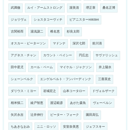
武満徹
ルイ・アームストロング
渥美清
堺正章
桑名正博
ジョリヴェ
ショスタコーヴィチ
ピアニスターHIROSHI
古関裕而
湯浅譲二
椎名恵
杉良太郎
オスカー・ピーターソン
マドンナ
深沢七郎
前川清
アグネス・チャン
カウント・ベイシー
円広志
サヴァリッシュ
田中星児
カール・ベーム
マイケル・ジャクソン
井上陽水
シェーンベルク
エンゲルベルト・フンパーディンク
三善英史
ダリウス・ミヨー
岩城宏之
山本コータロー
ドヴォルザーク
相米慎二
綾戸智恵
渡辺範彦
あがた森魚
ヴェーベルン
矢沢永吉
辻井伸行
ピーター・フォーク
園田高弘
ちあきなおみ
ニニ・ロッソ
安室奈美恵
ジェフスキー