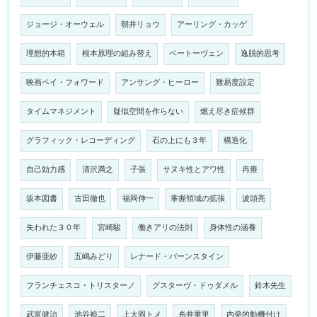
ジョージ・オーウェル
朝井リョウ
アーリング・カッゲ
理想的本箱
根本原理の組み替え
ベートーヴェン
逸脱的思考
映画ペイ・フォワード
アンサング・ヒーロー
難易度設定
タイムマネジメント
疑似空間を作らない
燃え尽き症候群
グラフィック・レコーディング
石の上にも３年
構造化
自己効力感
清沢満之
子張
サヌキ性とアワ性
冉雍
坂本図書
古田徹也
福岡伸一
掌握領域の拡張
波頭亮
失われた３０年
宮崎駿
働きアリの法則
身体性の涵養
伊藤亜紗
五嶋みどり
レナード・バーンスタイン
フランチェスコ・トリスターノ
グスターヴ・ドゥダメル
鈴木先生
武富健治
池谷裕二
上大岡トメ
糸井重里
内発的動機付け