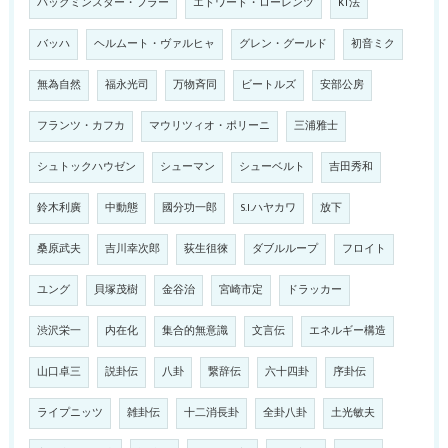
バックミンスター・フラー
エドワード・ローレンツ
KT法
バッハ
ヘルムート・ヴァルヒャ
グレン・グールド
初音ミク
無為自然
福永光司
万物斉同
ビートルズ
安部公房
フランツ・カフカ
マウリツィオ・ポリーニ
三浦雅士
シュトックハウゼン
シューマン
シューベルト
吉田秀和
鈴木利廣
中動態
國分功一郎
S.I.ハヤカワ
放下
桑原武夫
吉川幸次郎
荻生徂徠
ダブルループ
フロイト
ユング
貝塚茂樹
金谷治
宮崎市定
ドラッカー
渋沢栄一
内在化
集合的無意識
文言伝
エネルギー構造
山口卓三
説卦伝
八卦
繋辞伝
六十四卦
序卦伝
ライプニッツ
雑卦伝
十二消長卦
全卦八卦
土光敏夫