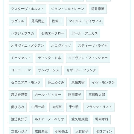
グスターヴ・ホルスト
ジョン・コルトレーン
筒井康隆
ラヴェル
尾高尚忠
牧伸二
マイルス・デイヴィス
バダジェフスカ
石橋エータロー
ポール・デュカス
オリヴィエ・メシアン
ホロヴィッツ
スティーヴ・ライヒ
モーツァルト
ディック・ミネ
エドヴィン・フィッシャー
ヨーヨー・マ
サン=サーンス
セザール・フランク
セロニアス・モンク
麻丘めぐみ
東儀秀樹
イヴ・モンタン
渡辺香津美
カール・リヒター
阿川泰子
三保敬太郎
郷ひろみ
山田一雄
向谷実
千住明
フランツ・リスト
渡辺真知子
ルチアーノ・ベリオ
渡久地政信
堀内孝雄
立花ハジメ
成田為三
小松亮太
大貫妙子
ボロディン