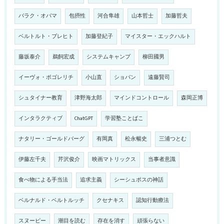
バラク・オバマ
包摂性
河合隼雄
山本哲士
加藤哲夫
ベルトルト・ブレヒト
加藤登紀子
マイスター・エックハルト
藤坂泰介
鵜飼宏成
システムキャンプ
柳田國男
イーヴォ・ポゴレリチ
小山直
ショパン
遠藤賢司
シュタイナー教育
津野海太郎
マインドコントロール
森岡正博
インタラクティブ
ChatGPT
学習塾ことばこ
ナタリー・ゴールドバーグ
有岡真
松永暢史
三浦つとむ
伊藤左千夫
芹沢俊介
映画マトリックス
当事者意識
食べ物による手当法
追求主義
シーシュポスの神話
ベルナルド・ベルトルッチ
クセナキス
認知行動療法
スヌーピー
潮目を読む
存在を消す
頑張らない