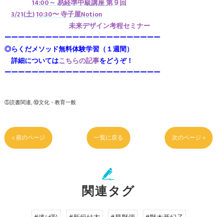
14:00～ 易経準中級講座 第９回
3/21(土) 10:30〜 寺子屋Notion
未来デザイン考程セミナー
ーーーーーーーーーーーーーーーーーーーーーーー
◎らくだメソッド無料体験学習（１週間）
詳細については
こちらの記事
をどうぞ！
ーーーーーーーーーーーーーーーーーーーーーーー
⑤読書関連
⑩文化・教育一般
< 前のページ
一覧に戻る
次のページ >
関連タグ