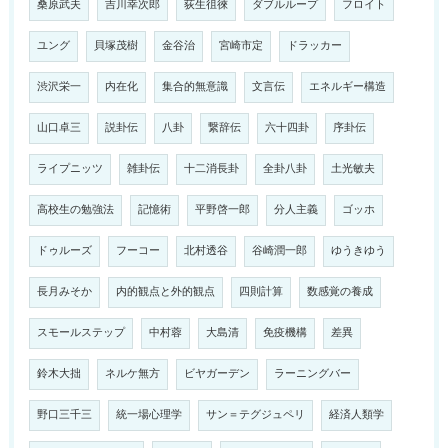
桑原武夫
吉川幸次郎
荻生徂徠
ダブルループ
フロイト
ユング
貝塚茂樹
金谷治
宮崎市定
ドラッカー
渋沢栄一
内在化
集合的無意識
文言伝
エネルギー構造
山口卓三
説卦伝
八卦
繋辞伝
六十四卦
序卦伝
ライプニッツ
雑卦伝
十二消長卦
全卦八卦
土光敏夫
高校生の勉強法
記憶術
平野啓一郎
分人主義
ゴッホ
ドゥルーズ
フーコー
北村透谷
谷崎潤一郎
ゆうきゆう
長月みそか
内的観点と外的観点
四則計算
数感覚の養成
スモールステップ
中村蓉
大島清
免疫機構
差異
鈴木大拙
ネルケ無方
ビヤガーデン
ラーニングバー
野口三千三
統一場心理学
サン＝テグジュペリ
経済人類学