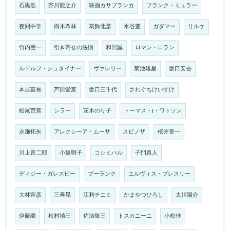
石黒浩
芥川龍之介
映画カサブランカ
フランク・ミュラー
夜間中学
樹木希林
葛飾北斎
水谷豊
ガダマー
リルケ
竹内整一
引き寄せの法則
和田誠
ロマン・ロラン
ルドルフ・シュタイナー
ヴァレリー
菊池雄星
坂口安吾
本居宣長
芦田愛菜
坂口三千代
さわぐちけいすけ
松尾芭蕉
シラー
茨木のり子
トーマス・J・ワトソン
永瀬拓矢
アレクシーア・ムーサ
スピノザ
桜井章一
川上音二郎
小坂明子
コシミハル
子門真人
ディジー・ガレスピー
プーランク
エルヴィス・プレスリー
大林宣彦
三善晃
江利チエミ
かまやつひろし
太川陽介
伊藤蘭
松村禎三
佐治敬三
トスカニーニ
小椋佳