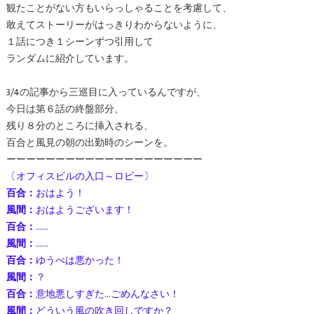
観たことがない方もいらっしゃることを考慮して、
敢えてストーリーがはっきりわからないように、
１話につき１シーンずつ引用して
ランダムに紹介しています。
3/4の記事から三巡目に入っているんですが、
今日は第６話の終盤部分、
残り８分のところに挿入される、
百合と風見の朝の出勤時のシーンを。
ーーーーーーーーーーーーーーーーーーーー
〔オフィスビルの入口～ロビー〕
百合：
おはよう！
風間：
おはようございます！
百合：
……
風間：
……
百合：
ゆうべは悪かった！
風間：
？
百合：
意地悪しすぎた…ごめんなさい！
風間：
どういう風の吹き回しですか？