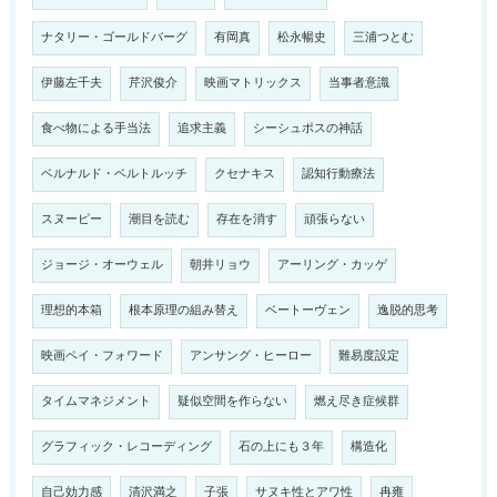
ナタリー・ゴールドバーグ
有岡真
松永暢史
三浦つとむ
伊藤左千夫
芹沢俊介
映画マトリックス
当事者意識
食べ物による手当法
追求主義
シーシュポスの神話
ベルナルド・ベルトルッチ
クセナキス
認知行動療法
スヌーピー
潮目を読む
存在を消す
頑張らない
ジョージ・オーウェル
朝井リョウ
アーリング・カッゲ
理想的本箱
根本原理の組み替え
ベートーヴェン
逸脱的思考
映画ペイ・フォワード
アンサング・ヒーロー
難易度設定
タイムマネジメント
疑似空間を作らない
燃え尽き症候群
グラフィック・レコーディング
石の上にも３年
構造化
自己効力感
清沢満之
子張
サヌキ性とアワ性
冉雍