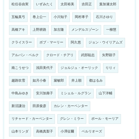
松任谷由実
いずみたく
太田裕美
吉田正
葉加瀬太郎
五輪真弓
巻上公一
小川知子
岡村孝子
石川さゆり
高橋アキ
上野耕路
加古隆
メンデルスゾーン
一柳慧
クライスラー
ボブ・マーリー
阿久悠
ジョン・ウイリアムズ
アルバン・ベルク
クロード・チアリ
武部聡志
矢野顕子
南こうせつ
浅田美代子
ジョルジュ・オーリック
りりィ
越路吹雪
如月小春
黛敏郎
井上順
都はるみ
中島みゆき
安川加壽子
ミシェル・ルグラン
山下洋輔
新沼謙治
田原俊彦
カレン・カーペンター
リチャード・カーペンター
グレン・ミラー
ポール・モーリア
山本リンダ
高橋真梨子
小澤征爾
ベルリオーズ