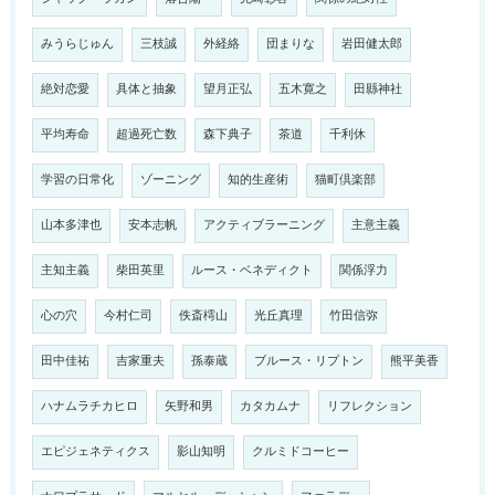
みうらじゅん
三枝誠
外経絡
団まりな
岩田健太郎
絶対恋愛
具体と抽象
望月正弘
五木寛之
田縣神社
平均寿命
超過死亡数
森下典子
茶道
千利休
学習の日常化
ゾーニング
知的生産術
猫町倶楽部
山本多津也
安本志帆
アクティブラーニング
主意主義
主知主義
柴田英里
ルース・ベネディクト
関係浮力
心の穴
今村仁司
佚斎樗山
光丘真理
竹田信弥
田中佳祐
吉家重夫
孫泰蔵
ブルース・リプトン
熊平美香
ハナムラチカヒロ
矢野和男
カタカムナ
リフレクション
エピジェネティクス
影山知明
クルミドコーヒー