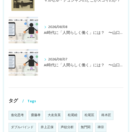
マルセル・デュシャンのどこがスゴイのか？
2026/08/08
AI時代に「人間らしく働く」には？ 〜山口周さんの対談動画・文字起こし（その２）〜
2026/08/07
AI時代に「人間らしく働く」には？ 〜山口周さんの対談動画・文字起こし（その１）〜
タグ
Tags
進化思考
齋藤孝
大友良英
松尾睦
松尾匡
柊木匠
ダブルバインド
井上正保
声紋分析
無門関
禅宗