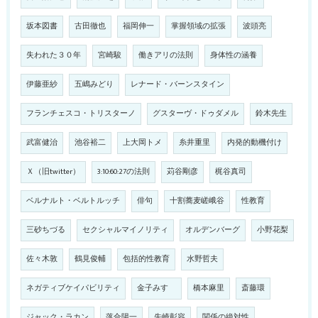
坂本図書
古田徹也
福岡伸一
掌握領域の拡張
波頭亮
失われた３０年
宮崎駿
働きアリの法則
身体性の涵養
伊藤亜紗
五嶋みどり
レナード・バーンスタイン
フランチェスコ・トリスターノ
グスターヴ・ドゥダメル
鈴木先生
武富健治
池谷裕二
上大岡トメ
糸井重里
内発的動機付け
Ｘ（旧twitter）
3:10:60:27の法則
苅谷剛彦
梶谷真司
ベルナルト・ベルトルッチ
俳句
十割蕎麦嵯峨谷
性教育
三砂ちづる
セクシャルマイノリティ
オルデンバーグ
小野花梨
佐々木敦
鶴見俊輔
包括的性教育
水野哲夫
ネガティブケイパビリティ
金子みすゞ
橋本麻里
斎藤環
ジャック・ラカン
落合陽一
先崎彰容
関係の絶対性