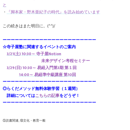
と
・
『脚本家・野木亜紀子の時代』を読み始めています
この続きはまた明日に。(^^)/
ーーーーーーーーーーーーーーーーーーーーーーー
☆寺子屋塾に関連するイベントのご案内
3/21(土) 10:30～ 寺子屋Notion
未来デザイン考程セミナー
3/29(日) 10:30～ 易経入門第3期 第１回
14:00～ 易経準中級講座 第10回
ーーーーーーーーーーーーーーーーーーーーーーー
◎らくだメソッド無料体験学習（１週間）
詳細については
こちらの記事
をどうぞ！
ーーーーーーーーーーーーーーーーーーーーーーー
⑤読書関連
⑩文化・教育一般