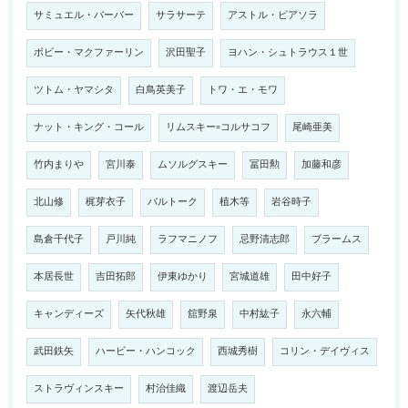
サミュエル・バーバー
サラサーテ
アストル・ピアソラ
ボビー・マクファーリン
沢田聖子
ヨハン・シュトラウス１世
ツトム・ヤマシタ
白鳥英美子
トワ・エ・モワ
ナット・キング・コール
リムスキー=コルサコフ
尾崎亜美
竹内まりや
宮川泰
ムソルグスキー
冨田勲
加藤和彦
北山修
梶芽衣子
バルトーク
植木等
岩谷時子
島倉千代子
戸川純
ラフマニノフ
忌野清志郎
ブラームス
本居長世
吉田拓郎
伊東ゆかり
宮城道雄
田中好子
キャンディーズ
矢代秋雄
舘野泉
中村紘子
永六輔
武田鉄矢
ハービー・ハンコック
西城秀樹
コリン・デイヴィス
ストラヴィンスキー
村治佳織
渡辺岳夫