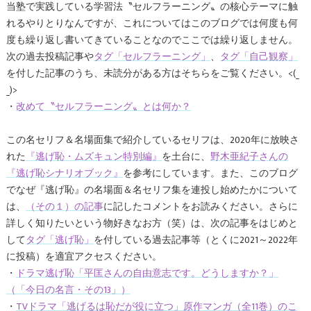
当塾で実践している学習法〝セルフラーニング〟の核心テーマに触
れるやりとりなんですが、これについてはこのブログでは何度も何
度も繰り返し書いてきていることなのでここでは繰り返しません。
次の過去投稿記事や
タグ「セルフラーニング」
、
タグ「自己観察」
を付した記事のうち、未読分がある方はそちらをご覧ください。<(_
_)>
・
改めて〝セルフラーニング〟とは何か？
この名セリフ＆名場面集で紹介しているセリフは、2020年に放映さ
れた
『逃げ恥・ムズキュン特別編』
を土台に、
野木亜紀子さんの
『逃げ恥シナリオブック』
を参考にしています。また、このブログ
でなぜ『逃げ恥』の名場面＆名セリフ集を連投し始めたかについて
は、
（その１）の記事
に記したコメントをお読みください。さらに
詳しく知りたいという物好きなお方（笑）は、次の記事をはじめと
して
タグ「逃げ恥」
を付している過去記事等（とくに2021～2022年
に投稿）を適宜アクセスください。
・
ドラマ逃げ恥「平匡さんの自由意志です。どうしますか？」
（「今日の名言・その13」）
・
TVドラマ「逃げるは恥だが役に立つ」原作マンガ（全11巻）のこ