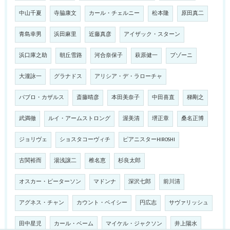
中山千夏
寺脇康文
カール・チェルニー
松本隆
原田真二
青島幸男
浜田麻里
近藤真彦
アイザック・スターン
浜口庫之助
朝丘雪路
河合奈保子
萩原健一
ブゾーニ
大瀧詠一
グラナドス
アリシア・デ・ラローチャ
パブロ・カザルス
斎藤晴彦
本田美奈子
中田喜直
梯剛之
武満徹
ルイ・アームストロング
渥美清
堺正章
桑名正博
ジョリヴェ
ショスタコーヴィチ
ピアニスターHIROSHI
古関裕而
湯浅譲二
椎名恵
杉良太郎
オスカー・ピーターソン
マドンナ
深沢七郎
前川清
アグネス・チャン
カウント・ベイシー
円広志
サヴァリッシュ
田中星児
カール・ベーム
マイケル・ジャクソン
井上陽水