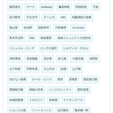
森田真生
ゲーテ
GetReady!
臓器移植
阿波研造
弓道
谷川賢作
不立文字
チーム力
WBC
内臓感覚の涵養
遠山啓
佐伯胖
認知科学
川村敏明
mi mundo
髙木亰次郎
YMO
地域通貨
地域コミュニティの活性化
ミヒャエル・エンデ
エンデの遺言
シルヴィオ・ゲゼル
河邑厚徳
音楽図鑑
毛沢東
村上龍
大森荘蔵
浅田彰
山下邦彦
宇野常寛
川上不白
顔淵
山下剛
治さない医療
カール・ユング
食性
原風景
固定能力観
変動能力観
情報の共有
シンクロニシティ
変性意識
外縁的医療
トポロジー
前島密
ナイチンゲール
ジョハリの窓
フィードバック
自己開示
亀井勝一郎