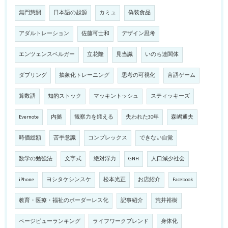
無門慧開
日本語の起源
カミュ
偽装食品
アダルトレーション
佐藤可士和
デザイン思考
エンツェンスベルガー
立花隆
見当識
いのち連関体
ダブリング
抽象化トレーニング
思考の可視化
言語ゲーム
算数語
知的ストック
マッキントッシュ
スティッキーズ
Evernote
内拠
観察力を鍛える
失われた30年
森嶋通夫
時価総額
苦手意識
コンプレックス
できない自覚
数学の勉強法
文字式
絶対浮力
GNH
人口減少社会
iPhone
ヨシタケシンスケ
松本光正
お店紹介
Facebook
教育・医療・福祉のボーダーレス化
記事紹介
荒井裕樹
ページビューランキング
ライフワークブレンド
身体化