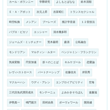
カール・ポランニー
学際研究
よしもとばなな
鈴木清順
Ｅ・Ａ・アボット
次元上昇
吉富昭仁
トランスセクシャル
時空転換
メシアン
ブーレーズ
推計学音楽
１２音技法
パブロ・ピカソ
エッシャー
清水幾多郎
ジェームズ・ミッチェナー
荒木義明
森清
公私融合
モンドリアン
マルティン・ルター
ベンジャミン・フランクリン
気候変動
円安加速
折々のことば
キルケゴール
恋愛論
レヴィ=ストロース
パートナーシップ
佐藤信夫
岸田秀
マクルーハン
ウディ・アレン
エンプロイアビリティ
空海
三代目魚武濱田成夫
モンテーニュ
よみかきそろばん
遠藤滋
伊勢真一
鳴門親方
田村由美
ボーヴォワール
開高健