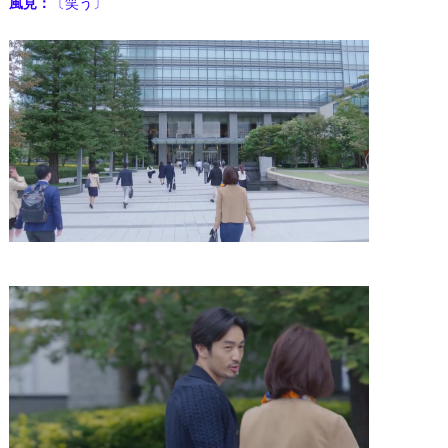
風見：
〔笑う〕