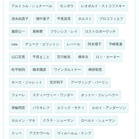
アルトゥル・シュナーベル
モンポウ
レオポルド・ストコフスキー
清水由貴子
畑中葉子
平尾昌晃
ホルスト
プロコフィエフ
服部公一
尾崎豊
フランシス・レイ
ロストロポーヴィチ
coba
デューク・エリントン
レハール
阿木燿子
宇崎竜童
山口百恵
平原まこと
宮川彬良
橋幸夫
ロン・カーター
松平頼則
橋本國彦
ワインガルトナー
榊原郁恵
キース・ジャレット
宮沢明子
アーヴィング・バーリン
フォーレ
スティーヴィー・ワンダー
オットー・クレンペラー
美輪明宏
バラキレフ
エリック・サティ
ルロイ・アンダーソン
カルメン・マキ
クララ・シューマン
ロベルト・シューマン
スッペ
アズナヴール
ヴィルヘルム・ケンプ