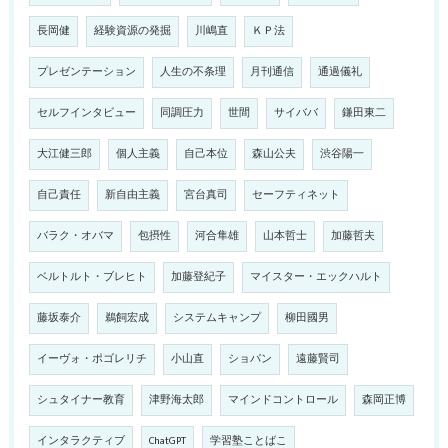
長岡健
経験資源の発掘
川嶋直
ＫＰ法
プレゼンテーション
人生の不条理
月刊通信
通過儀礼
セルフインタビュー
同調圧力
世間
サイババ
鎌田東二
大江健三郎
個人主義
自己本位
森山公夫
渋谷陽一
自己責任
新自由主義
宮台真司
セーフティネット
バラク・オバマ
包摂性
河合隼雄
山本哲士
加藤哲夫
ベルトルト・ブレヒト
加藤登紀子
マイスター・エックハルト
藤坂泰介
鵜飼宏成
システムキャンプ
柳田國男
イーヴォ・ポゴレリチ
小山直
ショパン
遠藤賢司
シュタイナー教育
津野海太郎
マインドコントロール
森岡正博
インタラクティブ
ChatGPT
学習塾ことばこ