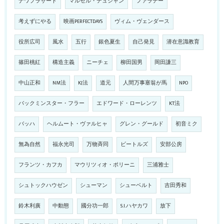
ナワプラサード
マルセル・デュシャン
ファラデー
考えずにやる
映画PERFECTDAYS
ヴィム・ヴェンダース
役所広司
風水
五行
銀色夏生
自己発見
潜在意識教育
篠田桃紅
構造主義
ニーチェ
柳田国男
岡田謙三
中山正和
NM法
KJ法
道元
人間万事塞翁が馬
NPO
バックミンスター・フラー
エドワード・ローレンツ
KT法
バッハ
ヘルムート・ヴァルヒャ
グレン・グールド
初音ミク
無為自然
福永光司
万物斉同
ビートルズ
安部公房
フランツ・カフカ
マウリツィオ・ポリーニ
三浦雅士
シュトックハウゼン
シューマン
シューベルト
吉田秀和
鈴木利廣
中動態
國分功一郎
S.I.ハヤカワ
放下