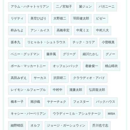
アラム・ハチャトゥリアン
二ノ宮知子
黛ジュン
パガニーニ
リゲティ
美空ひばり
大野雄二
羽田健太郎
ビゼー
梓みちよ
アン・ルイス
高橋幸宏
中尾ミエ
中村八大
坂本九
リヒャルト・シュトラウス
チック・コリア
小曽根真
ベニー・グッドマン
藤井風
グリーグ
細川たかし
グノー
ポール・マッカートニー
オッフェンバック
都倉俊一
桃山晴衣
高田みずえ
サーカス
沢田研二
クラウディオ・アバド
レイモン・ルフェーブル
中村中
瀧廉太郎
弘田龍太郎
橋本一子
南沙織
ヤナーチェク
フォスター
バックハウス
キャシー・バーベリアン
ウラディーミル・アシュケナージ
MISIA
細野晴臣
オルフ
ジョージ・ガーシュウィン
芥川也寸志