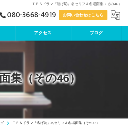
ＴＢＳドラマ『逃げ恥』名セリフ＆名場面集（その46）
080-3668-4919
お問い合わせはこちら
アクセス
ブログ
寺子屋塾
面集（その46）
ログ
ＴＢＳドラマ『逃げ恥』名セリフ＆名場面集（その46）