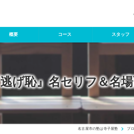
概要
コース
スタッフ
逃げ恥』名セリフ＆名場
名古屋市の塾は寺子屋塾
ブ