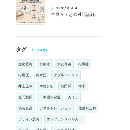
2026/08/04
生成ＡＩとの対話記録（その２） 〜らくだメソッドによる自己観察をめぐって〜
タグ
Tags
進化思考
齋藤孝
大友良英
松尾睦
松尾匡
柊木匠
ダブルバインド
井上正保
声紋分析
無門関
禅宗
無門慧開
日本語の起源
カミュ
偽装食品
アダルトレーション
佐藤可士和
デザイン思考
エンツェンスベルガー