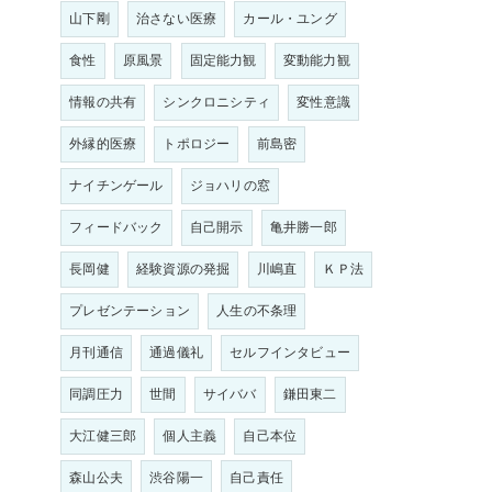
山下剛
治さない医療
カール・ユング
食性
原風景
固定能力観
変動能力観
情報の共有
シンクロニシティ
変性意識
外縁的医療
トポロジー
前島密
ナイチンゲール
ジョハリの窓
フィードバック
自己開示
亀井勝一郎
長岡健
経験資源の発掘
川嶋直
ＫＰ法
プレゼンテーション
人生の不条理
月刊通信
通過儀礼
セルフインタビュー
同調圧力
世間
サイババ
鎌田東二
大江健三郎
個人主義
自己本位
森山公夫
渋谷陽一
自己責任