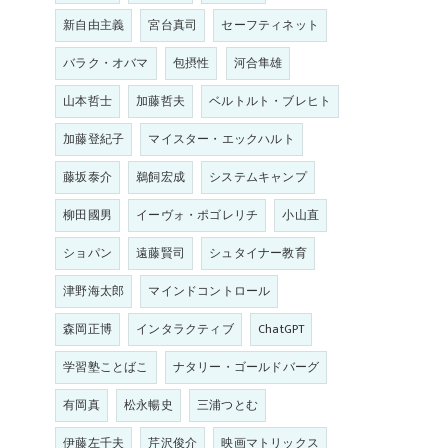
新自由主義
宮台真司
セーフティネット
バラク・オバマ
包摂性
河合隼雄
山本哲士
加藤哲夫
ベルトルト・ブレヒト
加藤登紀子
マイスター・エックハルト
藤坂泰介
鵜飼宏成
システムキャンプ
柳田國男
イーヴォ・ポゴレリチ
小山直
ショパン
遠藤賢司
シュタイナー教育
津野海太郎
マインドコントロール
森岡正博
インタラクティブ
ChatGPT
学習塾ことばこ
ナタリー・ゴールドバーグ
有岡真
松永暢史
三浦つとむ
伊藤左千夫
芹沢俊介
映画マトリックス