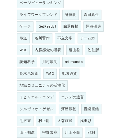
ページビューランキング
ライフワークブレンド
身体化
森田真生
ゲーテ
GetReady!
臓器移植
阿波研造
弓道
谷川賢作
不立文字
チーム力
WBC
内臓感覚の涵養
遠山啓
佐伯胖
認知科学
川村敏明
mi mundo
髙木亰次郎
YMO
地域通貨
地域コミュニティの活性化
ミヒャエル・エンデ
エンデの遺言
シルヴィオ・ゲゼル
河邑厚徳
音楽図鑑
毛沢東
村上龍
大森荘蔵
浅田彰
山下邦彦
宇野常寛
川上不白
顔淵