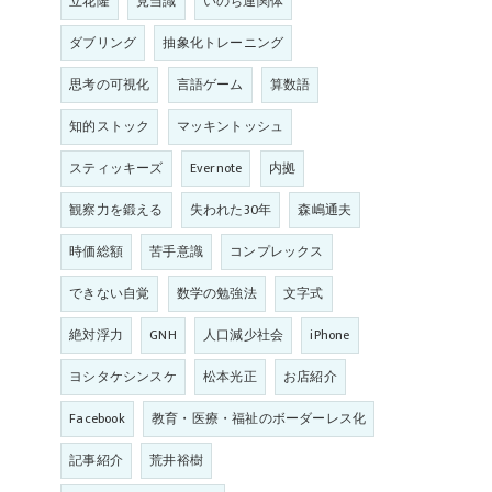
立花隆
見当識
いのち連関体
ダブリング
抽象化トレーニング
思考の可視化
言語ゲーム
算数語
知的ストック
マッキントッシュ
スティッキーズ
Evernote
内拠
観察力を鍛える
失われた30年
森嶋通夫
時価総額
苦手意識
コンプレックス
できない自覚
数学の勉強法
文字式
絶対浮力
GNH
人口減少社会
iPhone
ヨシタケシンスケ
松本光正
お店紹介
Facebook
教育・医療・福祉のボーダーレス化
記事紹介
荒井裕樹