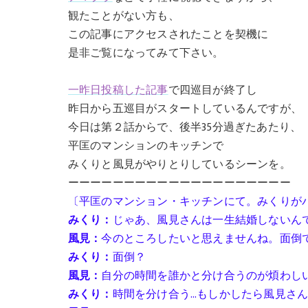
観たことがない方も、
この記事にアクセスされたことを契機に
是非ご覧になってみて下さい。
一昨日投稿した記事
で四巡目が終了し
昨日から五巡目がスタートしているんですが、
今日は第２話からで、後半35分過ぎたあたり、
平匡のマンションのキッチンで
みくりと風見がやりとりしているシーンを。
ーーーーーーーーーーーーーーーーーーーー
〔平匡のマンション・キッチンにて。みくりが
みくり：
じゃあ、風見さんは一生結婚しないん
風見：
今のところしたいと思えませんね。面倒
みくり：
面倒？
風見：
自分の時間を誰かと分け合うのが煩わし
みくり：
時間を分け合う…もしかしたら風見さ