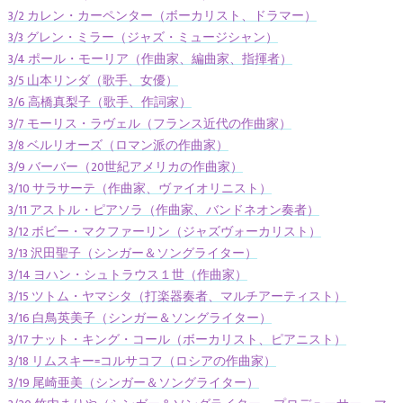
3/2 カレン・カーペンター（ボーカリスト、ドラマー）
3/3 グレン・ミラー（ジャズ・ミュージシャン）
3/4 ポール・モーリア（作曲家、編曲家、指揮者）
3/5 山本リンダ（歌手、女優）
3/6 高橋真梨子（歌手、作詞家）
3/7 モーリス・ラヴェル（フランス近代の作曲家）
3/8 ベルリオーズ（ロマン派の作曲家）
3/9 バーバー（20世紀アメリカの作曲家）
3/10 サラサーテ（作曲家、ヴァイオリニスト）
3/11 アストル・ピアソラ（作曲家、バンドネオン奏者）
3/12 ボビー・マクファーリン（ジャズヴォーカリスト）
3/13 沢田聖子（シンガー＆ソングライター）
3/14 ヨハン・シュトラウス１世（作曲家）
3/15 ツトム・ヤマシタ（打楽器奏者、マルチアーティスト）
3/16 白鳥英美子（シンガー＆ソングライター）
3/17 ナット・キング・コール（ボーカリスト、ピアニスト）
3/18 リムスキー=コルサコフ（ロシアの作曲家）
3/19 尾崎亜美（シンガー＆ソングライター）