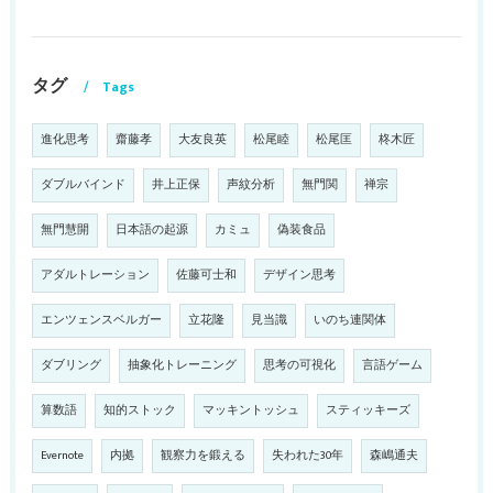
タグ
Tags
進化思考
齋藤孝
大友良英
松尾睦
松尾匡
柊木匠
ダブルバインド
井上正保
声紋分析
無門関
禅宗
無門慧開
日本語の起源
カミュ
偽装食品
アダルトレーション
佐藤可士和
デザイン思考
エンツェンスベルガー
立花隆
見当識
いのち連関体
ダブリング
抽象化トレーニング
思考の可視化
言語ゲーム
算数語
知的ストック
マッキントッシュ
スティッキーズ
Evernote
内拠
観察力を鍛える
失われた30年
森嶋通夫