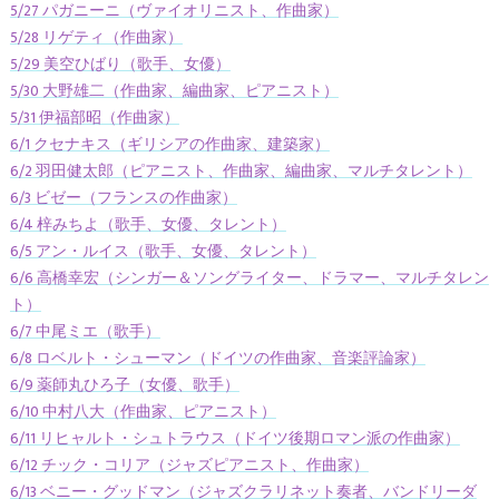
5/27 パガニーニ（ヴァイオリニスト、作曲家）
5/28 リゲティ（作曲家）
5/29 美空ひばり（歌手、女優）
5/30 大野雄二（作曲家、編曲家、ピアニスト）
5/31 伊福部昭（作曲家）
6/1 クセナキス（ギリシアの作曲家、建築家）
6/2 羽田健太郎（ピアニスト、作曲家、編曲家、マルチタレント）
6/3 ビゼー（フランスの作曲家）
6/4 梓みちよ（歌手、女優、タレント）
6/5 アン・ルイス（歌手、女優、タレント）
6/6 高橋幸宏（シンガー＆ソングライター、ドラマー、マルチタレン
ト）
6/7 中尾ミエ（歌手）
6/8 ロベルト・シューマン（ドイツの作曲家、音楽評論家）
6/9 薬師丸ひろ子（女優、歌手）
6/10 中村八大（作曲家、ピアニスト）
6/11 リヒャルト・シュトラウス（ドイツ後期ロマン派の作曲家）
6/12 チック・コリア（ジャズピアニスト、作曲家）
6/13 ベニー・グッドマン（ジャズクラリネット奏者、バンドリーダ