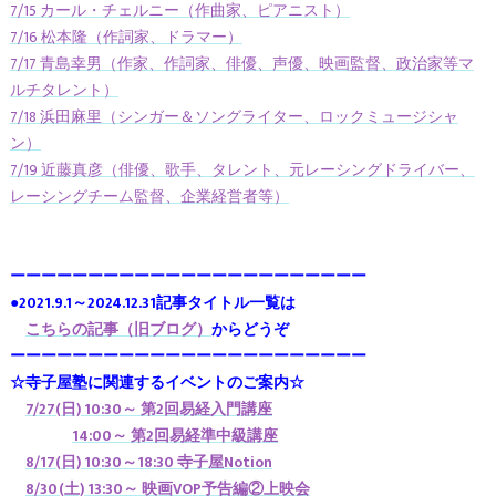
7/15 カール・チェルニー（作曲家、ピアニスト）
7/16 松本隆（作詞家、ドラマー）
7/17 青島幸男（作家、作詞家、俳優、声優、映画監督、政治家等マ
ルチタレント）
7/18 浜田麻里（シンガー＆ソングライター、ロックミュージシャ
ン）
7/19 近藤真彦（俳優、歌手、タレント、元レーシングドライバー、
レーシングチーム監督、企業経営者等）
ーーーーーーーーーーーーーーーーーーーーーーー
●2021.9.1～2024.12.31記事タイトル一覧は
こちらの記事（旧ブログ）
からどうぞ
ーーーーーーーーーーーーーーーーーーーーーーー
☆寺子屋塾に関連するイベントのご案内☆
7/27(日) 10:30～ 第2回易経入門講座
14:00～ 第2回易経準中級講座
8
/17(日) 10:30～18:30 寺子屋Notion
8/30(土) 13:30～ 映画VOP予告編②上映会