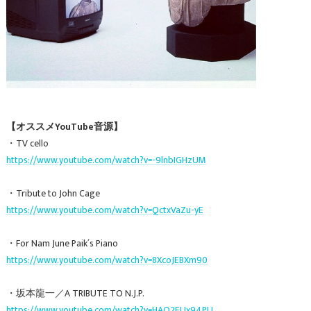
【オススメYouTube音源】
・TV cello
https://www.youtube.com/watch?v=-9lnbIGHzUM
・Tribute to John Cage
https://www.youtube.com/watch?v=QctxVaZu-yE
・For Nam June Paik´s Piano
https://www.youtube.com/watch?v=8XcoJEBXm90
・坂本龍一／A TRIBUTE TO N.J.P.
https://www.youtube.com/watch?v=HAQ2EUx94PU