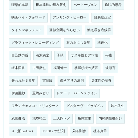
理想的本箱
根本原理の組み替え
ベートーヴェン
逸脱的思考
映画ペイ・フォワード
アンサング・ヒーロー
難易度設定
タイムマネジメント
疑似空間を作らない
燃え尽き症候群
グラフィック・レコーディング
石の上にも３年
構造化
自己効力感
清沢満之
子張
サヌキ性とアワ性
冉雍
坂本図書
古田徹也
福岡伸一
掌握領域の拡張
波頭亮
失われた３０年
宮崎駿
働きアリの法則
身体性の涵養
伊藤亜紗
五嶋みどり
レナード・バーンスタイン
フランチェスコ・トリスターノ
グスターヴ・ドゥダメル
鈴木先生
武富健治
池谷裕二
上大岡トメ
糸井重里
内発的動機付け
Ｘ（旧twitter）
3:10:60:27の法則
苅谷剛彦
梶谷真司