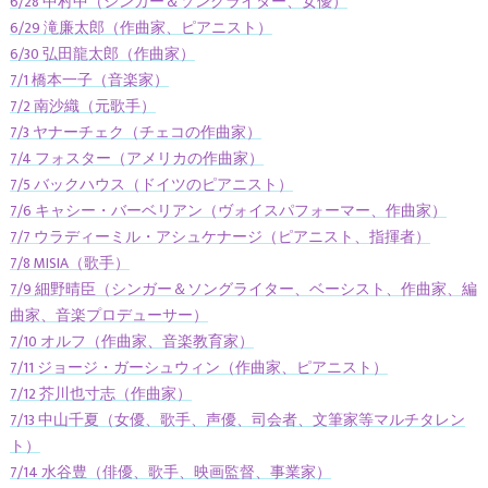
6/28 中村中（シンガー＆ソングライター、女優）
6/29 滝廉太郎（作曲家、ピアニスト）
6/30 弘田龍太郎（作曲家）
7/1 橋本一子（音楽家）
7/2 南沙織（元歌手）
7/3 ヤナーチェク（チェコの作曲家）
7/4 フォスター（アメリカの作曲家）
7/5 バックハウス（ドイツのピアニスト）
7/6 キャシー・バーベリアン（ヴォイスパフォーマー、作曲家）
7/7 ウラディーミル・アシュケナージ（ピアニスト、指揮者）
7/8 MISIA（歌手）
7/9 細野晴臣（シンガー＆ソングライター、ベーシスト、作曲家、編
曲家、音楽プロデューサー）
7/10 オルフ（作曲家、音楽教育家）
7/11 ジョージ・ガーシュウィン（作曲家、ピアニスト）
7/12 芥川也寸志（作曲家）
7/13 中山千夏（女優、歌手、声優、司会者、文筆家等マルチタレン
ト）
7/14 水谷豊（俳優、歌手、映画監督、事業家）