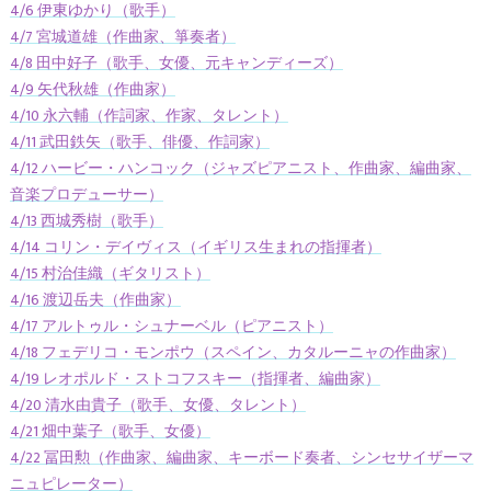
4/6 伊東ゆかり（歌手）
4/7 宮城道雄（作曲家、箏奏者）
4/8 田中好子（歌手、女優、元キャンディーズ）
4/9 矢代秋雄（作曲家）
4/10 永六輔（作詞家、作家、タレント）
4/11 武田鉄矢（歌手、俳優、作詞家）
4/12 ハービー・ハンコック（ジャズピアニスト、作曲家、編曲家、
音楽プロデューサー）
4/13 西城秀樹（歌手）
4/14 コリン・デイヴィス（イギリス生まれの指揮者）
4/15 村治佳織（ギタリスト）
4/16 渡辺岳夫（作曲家）
4/17 アルトゥル・シュナーベル（ピアニスト）
4/18 フェデリコ・モンポウ（スペイン、カタルーニャの作曲家）
4/19 レオポルド・ストコフスキー（指揮者、編曲家）
4/20 清水由貴子（歌手、女優、タレント）
4/21 畑中葉子（歌手、女優）
4/22 冨田勲（作曲家、編曲家、キーボード奏者、シンセサイザーマ
ニュピレーター）