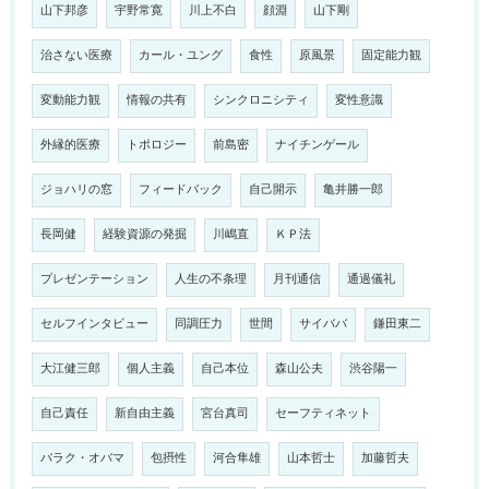
山下邦彦
宇野常寛
川上不白
顔淵
山下剛
治さない医療
カール・ユング
食性
原風景
固定能力観
変動能力観
情報の共有
シンクロニシティ
変性意識
外縁的医療
トポロジー
前島密
ナイチンゲール
ジョハリの窓
フィードバック
自己開示
亀井勝一郎
長岡健
経験資源の発掘
川嶋直
ＫＰ法
プレゼンテーション
人生の不条理
月刊通信
通過儀礼
セルフインタビュー
同調圧力
世間
サイババ
鎌田東二
大江健三郎
個人主義
自己本位
森山公夫
渋谷陽一
自己責任
新自由主義
宮台真司
セーフティネット
バラク・オバマ
包摂性
河合隼雄
山本哲士
加藤哲夫