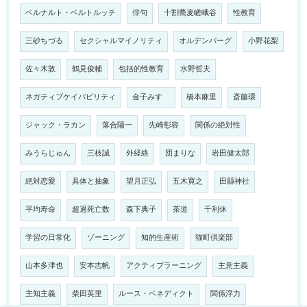
ベルナルト・ベルトルッチ
俳句
十割蕎麦嵯峨谷
性教育
三砂ちづる
セクシャルマイノリティ
オルデンバーグ
小野花梨
佐々木敦
鶴見俊輔
包括的性教育
水野哲夫
ネガティブケイパビリティ
金子みすゞ
橋本麻里
斎藤環
ジャック・ラカン
落合陽一
先崎彰容
関係の絶対性
みうらじゅん
三枝誠
外経絡
団まりな
岩田健太郎
絶対恋愛
具体と抽象
望月正弘
五木寛之
田縣神社
平均寿命
超過死亡数
森下典子
茶道
千利休
学習の日常化
ゾーニング
知的生産術
猫町倶楽部
山本多津也
安本志帆
アクティブラーニング
主意主義
主知主義
柴田英里
ルース・ベネディクト
関係浮力