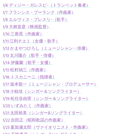
1/6 ディジー・ガレスピ−（トランペット奏者）
1/7 フランシス・プーランク（作曲家）
1/8 エルヴィス・プレスリ−（歌手）
1/9 大林宣彦（映画監督）
1/10 三善晃（作曲家）
1/11 江利チエミ（女優・歌手）
1/12 かまやつひろし（ミュージシャン・俳優）
1/13 太川陽介（歌手・俳優）
1/14 伊藤蘭（歌手・女優）
1/15 松村禎三（作曲家）
1/16 トスカニーニ（指揮者）
1/17 坂本龍一（ミュージシャン・プロデューサー）
1/18 小椋佳（シンガー＆ソングライター）
1/19 松任谷由実（シンガー＆ソングライター）
1/20 いずみたく（作曲家）
1/21 太田裕美（シンガー&ソングライター）
1/22 吉田正（昭和歌謡の作曲家）
1/23 葉加瀬太郎（ヴァイオリニスト・作曲家）