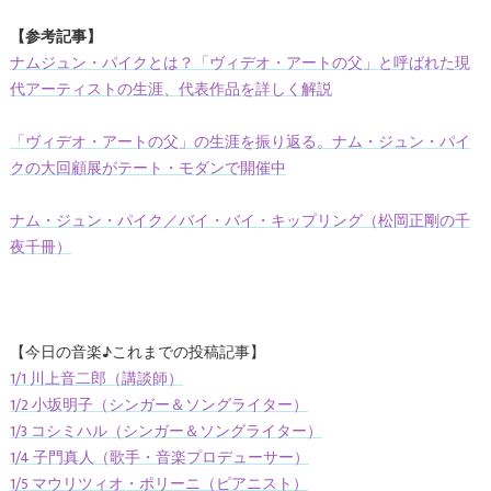
【参考記事】
ナムジュン・パイクとは？「ヴィデオ・アートの父」と呼ばれた現
代アーティストの生涯、代表作品を詳しく解説
「ヴィデオ・アートの父」の生涯を振り返る。ナム・ジュン・パイ
クの大回顧展がテート・モダンで開催中
ナム・ジュン・パイク／バイ・バイ・キップリング（松岡正剛の千
夜千冊）
【今日の音楽♪これまでの投稿記事】
1/1 川上音二郎（講談師）
1/2 小坂明子（シンガー＆ソングライター）
1/3 コシミハル（シンガー＆ソングライター）
1/4 子門真人（歌手・音楽プロデューサー）
1/5 マウリツィオ・ポリーニ（ピアニスト）