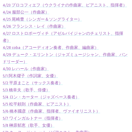
4/23 プロコフィエフ（ウクライナの作曲家、ピアニスト、指揮者）
4/24 服部公一（作曲家）
4/25 尾崎豊（シンガー＆ソングライター）
4/26 フランシス・レイ（作曲家）
4/27 ロストロポーヴィチ（アゼルバイジャンのチェリスト、指揮
者）
4/28 coba（アコーディオン奏者、作曲家、編曲家）
4/29 デューク・エリントン（ジャズミュージシャン、作曲家、バン
ドリーダー）
4/30 レハール（作曲家）
5/1 阿木燿子（作詞家、女優）
5/2 平原まこと（サックス奏者）
5/3 橋幸夫（歌手、俳優）
5/4 ロン・カーター（ジャズベース奏者）
5/5 松平頼則（作曲家、ピアニスト）
5/6 橋本國彦（作曲家、指揮者、ヴァイオリニスト）
5/7 ワインガルトナー（指揮者）
5/8 榊原郁恵（歌手、女優）