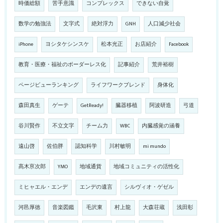
時価総額
苦手意識
コンプレックス
できない自覚
数学の勉強法
文字式
絶対浮力
GNH
人口減少社会
iPhone
ヨシタケシンスケ
松本光正
お店紹介
Facebook
教育・医療・福祉のボーダーレス化
記事紹介
荒井裕樹
ページビューランキング
ライフワークブレンド
身体化
森田真生
ゲーテ
GetReady!
臓器移植
阿波研造
弓道
谷川賢作
不立文字
チーム力
WBC
内臓感覚の涵養
遠山啓
佐伯胖
認知科学
川村敏明
mi mundo
髙木亰次郎
YMO
地域通貨
地域コミュニティの活性化
ミヒャエル・エンデ
エンデの遺言
シルヴィオ・ゲゼル
河邑厚徳
音楽図鑑
毛沢東
村上龍
大森荘蔵
浅田彰