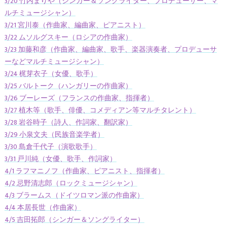
3/20 竹内まりや（シンガー＆ソングライター、プロデューサー、マ
ルチミュージシャン）
3/21 宮川泰（作曲家、編曲家、ピアニスト）
3/22 ムソルグスキー（ロシアの作曲家）
3/23 加藤和彦（作曲家、編曲家、歌手、楽器演奏者、プロデューサ
ーなどマルチミュージシャン）
3/24 梶芽衣子（女優、歌手）
3/25 バルトーク（ハンガリーの作曲家）
3/26 ブーレーズ（フランスの作曲家、指揮者）
3/27 植木等（歌手、俳優、コメディアン等マルチタレント）
3/28 岩谷時子（詩人、作詞家、翻訳家）
3/29 小泉文夫（民族音楽学者）
3/30 島倉千代子（演歌歌手）
3/31 戸川純（女優、歌手、作詞家）
4/1 ラフマニノフ（作曲家、ピアニスト、指揮者）
4/2 忌野清志郎（ロックミュージシャン）
4/3 ブラームス（ドイツロマン派の作曲家）
4/4 本居長世（作曲家）
4/5 吉田拓郎（シンガー＆ソングライター）