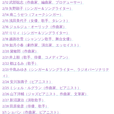
2/12 武部聡志（作曲家、編曲家、プロデューサー）
2/13 矢野顕子（シンガー＆ソングライター）
2/14 南こうせつ（フォークシンガー）
2/15 浅田美代子（女優、歌手、タレント）
2/16 ジョルジュ・オーリック（作曲家）
2/17 りりィ（シンガー＆ソングライター）
2/18 越路吹雪（シャンソン歌手、舞台女優）
2/19 如月小春（劇作家、演出家、エッセイスト）
2/20 黛敏郎（作曲家）
2/21 井上順（歌手、俳優、コメディアン）
2/22 都はるみ（歌手）
2/23 中島みゆき（シンガー＆ソングライター、ラジオパーソナリテ
ィ）
2/24 安川加壽子（ピアニスト）
2/25 ミシェル・ルグラン（作曲家、ピアニスト）
2/26 山下洋輔（ジャズピアニスト、作曲家、文筆家）
2/27 新沼謙治（演歌歌手）
2/28 田原俊彦（俳優、歌手）
3/1 ショパン（作曲家、ピアニスト）