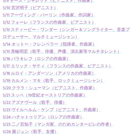
5/9 キース・ジャレット（ピアニスト、作曲家）
5/10 宮沢明子（ピアニスト）
5/11 アーヴィング・バーリン（作曲家、作詞家）
5/12 フォーレ（フランスの作曲家、ピアニスト）
5/13 スティービー・ワンダー（シンガー＆ソングライター、音楽プ
ロデューサー、マルチミュージシャン）
5/14 オットー・クレンペラー（指揮者、作曲家）
5/15 美輪明宏（歌手、俳優、声優、演出家等マルチタレント）
5/16 バラキレフ（ロシアの作曲家）
5/17 エリック・サティ（フランスの作曲家、ピアニスト）
5/18 ルロイ・アンダーソン（アメリカの作曲家）
5/19 カルメン・マキ（歌手、ロックミュージシャン）
5/20 クララ・シューマン（ピアニスト、作曲家）
5/21 スッペ（19世紀オーストリアの作曲家）
5/22 アズナヴール（歌手、俳優）
5/23 ヴイルヘルム・ケンプ（ピアニスト、作曲家）
5/24 ハチャトゥリアン（ロシアの作曲家）
5/25 二ノ宮知子（マンガ家、のだめカンタービレの作者）
5/26 黛ジュン（歌手、女優）