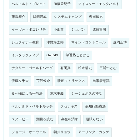
ベルトルト・ブレヒト
加藤登紀子
マイスター・エックハルト
藤坂泰介
鵜飼宏成
システムキャンプ
柳田國男
イーヴォ・ポゴレリチ
小山直
ショパン
遠藤賢司
シュタイナー教育
津野海太郎
マインドコントロール
森岡正博
インタラクティブ
ChatGPT
学習塾ことばこ
ナタリー・ゴールドバーグ
有岡真
松永暢史
三浦つとむ
伊藤左千夫
芹沢俊介
映画マトリックス
当事者意識
食べ物による手当法
追求主義
シーシュポスの神話
ベルナルド・ベルトルッチ
クセナキス
認知行動療法
スヌーピー
潮目を読む
存在を消す
頑張らない
ジョージ・オーウェル
朝井リョウ
アーリング・カッゲ