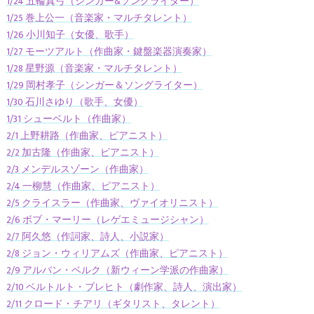
1/24 五輪真弓（シンガー&ソングライター）
1/25 巻上公一（音楽家・マルチタレント）
1/26 小川知子（女優、歌手）
1/27 モーツアルト（作曲家・鍵盤楽器演奏家）
1/28 星野源（音楽家・マルチタレント）
1/29 岡村孝子（シンガー＆ソングライター）
1/30 石川さゆり（歌手、女優）
1/31 シューベルト（作曲家）
2/1 上野耕路（作曲家、ピアニスト）
2/2 加古隆（作曲家、ピアニスト）
2/3 メンデルスゾーン（作曲家）
2/4 一柳慧（作曲家、ピアニスト）
2/5 クライスラー（作曲家、ヴァイオリニスト）
2/6 ボブ・マーリー（レゲエミュージシャン）
2/7 阿久悠（作詞家、詩人、小説家）
2/8 ジョン・ウィリアムズ（作曲家、ピアニスト）
2/9 アルバン・ベルク（新ウィーン学派の作曲家）
2/10 ベルトルト・ブレヒト（劇作家、詩人、演出家）
2/11 クロード・チアリ（ギタリスト、タレント）