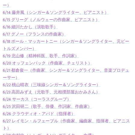
ー）
6/14 藤井風（シンガー＆ソングライター、ピアニスト）
6/15 グリーグ（ノルウェーの作曲家、ピアニスト）
6/16 細川たかし（演歌歌手）
6/17 グノー（フランスの作曲家）
6/18 ポール・マッカートニー（シンガー＆ソングライター、元ビー
トルズメンバー）
6/19 北山修（精神科医、歌手、作詞家）
6/20 オッフェンバック（作曲家、チェリスト）
6/21 都倉俊一（作曲家、シンガー＆ソングライター、音楽プロデュ
ーサー）
6/22 桃山晴衣（三味線シンガー＆ソングライター）
6/23 高田みずえ（元歌手、元相撲部屋おかみさん）
6/24 サーカス（コーラスグループ）
6/25 沢田研二（歌手、俳優、作詞家、作曲家）
6/26 クラウディオ・アバド（指揮者）
6/27 レイモン・ルフェーブル（作曲家、編曲家、指揮者、ピアニス
ト）