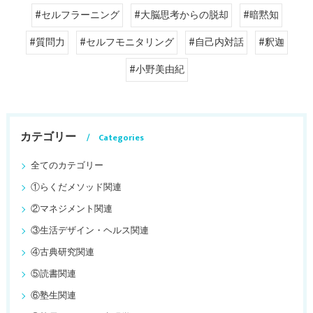
#セルフラーニング
#大脳思考からの脱却
#暗黙知
#質問力
#セルフモニタリング
#自己内対話
#釈迦
#小野美由紀
カテゴリー
Categories
全てのカテゴリー
①らくだメソッド関連
②マネジメント関連
③生活デザイン・ヘルス関連
④古典研究関連
⑤読書関連
⑥塾生関連