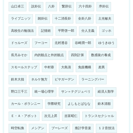
山口卓三
説卦伝
八卦
繋辞伝
六十四卦
序卦伝
ライプニッツ
雑卦伝
十二消長卦
全卦八卦
土光敏夫
高校生の勉強法
記憶術
平野啓一郎
分人主義
ゴッホ
ドゥルーズ
フーコー
北村透谷
谷崎潤一郎
ゆうきゆう
長月みそか
内的観点と外的観点
四則計算
数感覚の養成
スモールステップ
中村蓉
大島清
免疫機構
差異
鈴木大拙
ネルケ無方
ビヤガーデン
ラーニングバー
野口三千三
統一場心理学
サン＝テグジュペリ
経済人類学
カール・ポランニー
学際研究
よしもとばなな
鈴木清順
Ｅ・Ａ・アボット
次元上昇
吉富昭仁
トランスセクシャル
時空転換
メシアン
ブーレーズ
推計学音楽
１２音技法