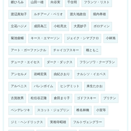
郷ひろみ
山田一雄
向谷実
千住明
フランツ・リスト
渡辺真知子
ルチアーノ・ベリオ
渡久地政信
堀内孝雄
立花ハジメ
成田為三
小松亮太
大貫妙子
ボロディン
菊池俊輔
キース・エマーソン
ジェイク・シマブクロ
小林旭
アート・ガーファンクル
チャイコフスキー
種ともこ
デューク・エイセス
ダーク・ダックス
フランソワ・クープラン
アンセルメ
岩崎宏美
由紀さおり
ナルシソ・イエペス
アルベニス
バレンボイム
ヒンデミット
来生たかお
古賀政男
松任谷正隆
倉田まり子
ゴドフスキー
ブリテン
ペンデレツキ
スコット・ジョプリン
椎名林檎
小室等
ジミ・ヘンドリックス
実相寺昭雄
フルトヴェングラー