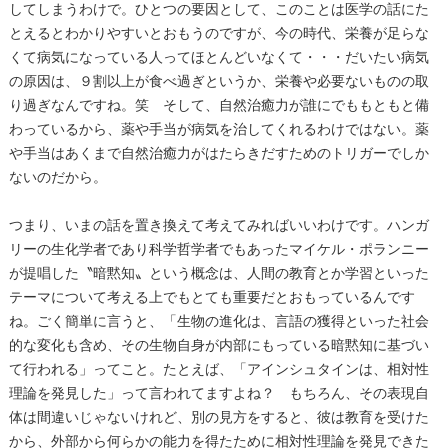
してしまうわけで。ひとつの要因として、このことは医学の話にた
とえるとわかりやすいとおもうのですが、今の時代、栄養が足らな
くて病気になっている人ってほとんどいなくて・・・だいたい病気
の原因は、９割以上が食べ過ぎというか、栄養や必要ないものの取
り過ぎなんですね。笑 そして、自然治癒力が誰にでももともと備
わっているから、薬や手当が病気を治してくれるわけではない。薬
や手当はあくまで自然治癒力がはたらきだすためのトリガーでしか
ないのだから。
つまり、いまの話を置き換えて考えてみればいいわけです。ハンガ
リーの生化学者であり科学哲学者でもあったマイケル・ポランニー
が提唱した〝暗黙知〟という概念は、人間の教育とか学習といった
テーマについて考える上でもとても重要だとおもっているんです
ね。ごく簡単に言うと、「生物の進化は、言語の獲得といった社会
的な変化も含め、その生物自身が内部にもっている暗黙知に基づい
て行われる」ってこと。たとえば、「アインシュタインは、相対性
理論を発見した」って言われてますよね？ もちろん、その表現自
体は間違いじゃないけれど、別の見方をすると、彼は教育を受けた
から、外部から何らかの能力を得たために相対性理論を発見できた