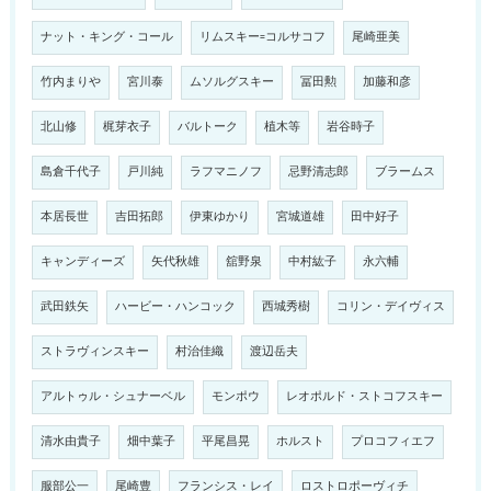
ナット・キング・コール
リムスキー=コルサコフ
尾崎亜美
竹内まりや
宮川泰
ムソルグスキー
冨田勲
加藤和彦
北山修
梶芽衣子
バルトーク
植木等
岩谷時子
島倉千代子
戸川純
ラフマニノフ
忌野清志郎
ブラームス
本居長世
吉田拓郎
伊東ゆかり
宮城道雄
田中好子
キャンディーズ
矢代秋雄
舘野泉
中村紘子
永六輔
武田鉄矢
ハービー・ハンコック
西城秀樹
コリン・デイヴィス
ストラヴィンスキー
村治佳織
渡辺岳夫
アルトゥル・シュナーベル
モンポウ
レオポルド・ストコフスキー
清水由貴子
畑中葉子
平尾昌晃
ホルスト
プロコフィエフ
服部公一
尾崎豊
フランシス・レイ
ロストロポーヴィチ