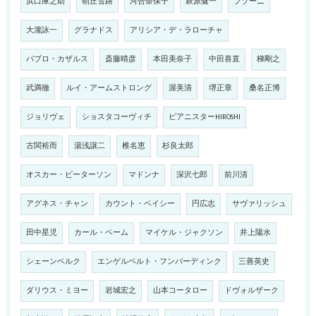
浜口庫之助
朝丘雪路
河合奈保子
萩原健一
ブゾーニ
大瀧詠一
グラナドス
アリシア・デ・ラローチャ
パブロ・カザルス
斎藤晴彦
本田美奈子
中田喜直
梯剛之
武満徹
ルイ・アームストロング
渥美清
堺正章
桑名正博
ジョリヴェ
ショスタコーヴィチ
ピアニスターHIROSHI
古関裕而
湯浅譲二
椎名恵
杉良太郎
オスカー・ピーターソン
マドンナ
深沢七郎
前川清
アグネス・チャン
カウント・ベイシー
円広志
サヴァリッシュ
田中星児
カール・ベーム
マイケル・ジャクソン
井上陽水
シェーンベルク
エンゲルベルト・フンパーディンク
三善英史
ダリウス・ミヨー
岩城宏之
山本コータロー
ドヴォルザーク