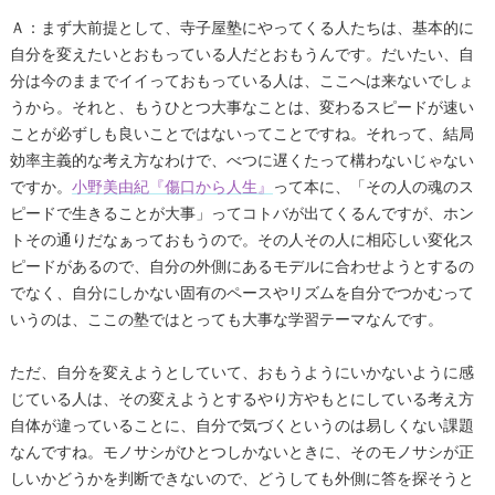
Ａ：まず大前提として、寺子屋塾にやってくる人たちは、基本的に
自分を変えたいとおもっている人だとおもうんです。だいたい、自
分は今のままでイイっておもっている人は、ここへは来ないでしょ
うから。それと、もうひとつ大事なことは、変わるスピードが速い
ことが必ずしも良いことではないってことですね。それって、結局
効率主義的な考え方なわけで、べつに遅くたって構わないじゃない
ですか。
小野美由紀『傷口から人生』
って本に、「その人の魂のス
ピードで生きることが大事」ってコトバが出てくるんですが、ホン
トその通りだなぁっておもうので。その人その人に相応しい変化ス
ピードがあるので、自分の外側にあるモデルに合わせようとするの
でなく、自分にしかない固有のペースやリズムを自分でつかむって
いうのは、ここの塾ではとっても大事な学習テーマなんです。
ただ、自分を変えようとしていて、おもうようにいかないように感
じている人は、その変えようとするやり方やもとにしている考え方
自体が違っていることに、自分で気づくというのは易しくない課題
なんですね。モノサシがひとつしかないときに、そのモノサシが正
しいかどうかを判断できないので、どうしても外側に答を探そうと