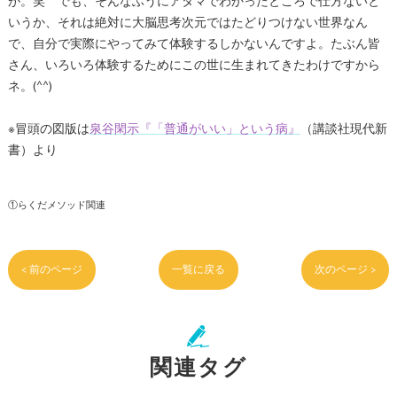
が。笑 でも、そんなふうにアタマでわかったところで仕方ないと
いうか、それは絶対に大脳思考次元ではたどりつけない世界なん
で、自分で実際にやってみて体験するしかないんですよ。たぶん皆
さん、いろいろ体験するためにこの世に生まれてきたわけですから
ネ。(^^)
※冒頭の図版は
泉谷閑示『「普通がいい」という病』
（講談社現代新
書）より
①らくだメソッド関連
< 前のページ
一覧に戻る
次のページ >
関連タグ