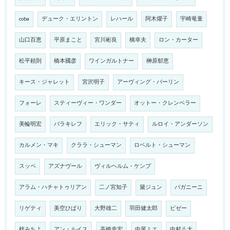
coba
デューク・エリントン
レハール
阿木燿子
宇崎竜童
山口百恵
平原まこと
宮川彬良
橋幸夫
ロン・カーター
松平頼則
橋本國彦
ワインガルトナー
榊原郁恵
キース・ジャレット
宮沢明子
アーヴィング・バーリン
フォーレ
スティーヴィー・ワンダー
オットー・クレンペラー
美輪明宏
バラキレフ
エリック・サティ
ルロイ・アンダーソン
カルメン・マキ
クララ・シューマン
ロベルト・シューマン
スッペ
アズナヴール
ヴィルヘルム・ケンプ
アラム・ハチャトゥリアン
二ノ宮知子
黛ジュン
パガニーニ
リゲティ
美空ひばり
大野雄二
羽田健太郎
ビゼー
梓みちよ
アン・ルイス
高橋幸宏
中尾ミエ
中村八大