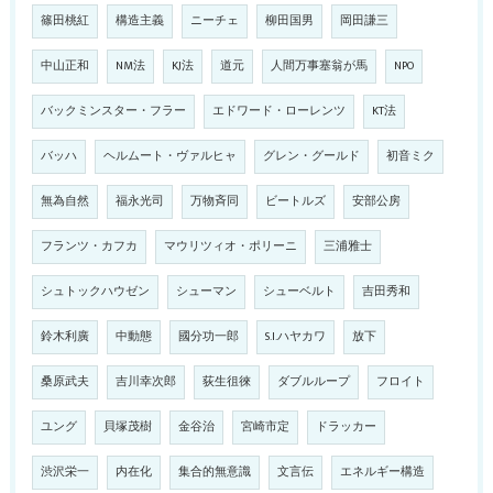
篠田桃紅
構造主義
ニーチェ
柳田国男
岡田謙三
中山正和
NM法
KJ法
道元
人間万事塞翁が馬
NPO
バックミンスター・フラー
エドワード・ローレンツ
KT法
バッハ
ヘルムート・ヴァルヒャ
グレン・グールド
初音ミク
無為自然
福永光司
万物斉同
ビートルズ
安部公房
フランツ・カフカ
マウリツィオ・ポリーニ
三浦雅士
シュトックハウゼン
シューマン
シューベルト
吉田秀和
鈴木利廣
中動態
國分功一郎
S.I.ハヤカワ
放下
桑原武夫
吉川幸次郎
荻生徂徠
ダブルループ
フロイト
ユング
貝塚茂樹
金谷治
宮崎市定
ドラッカー
渋沢栄一
内在化
集合的無意識
文言伝
エネルギー構造