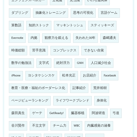
エンツェンスベルガー
立花隆
見当識
いのち連関体
ダブリング
抽象化トレーニング
思考の可視化
言語ゲーム
算数語
知的ストック
マッキントッシュ
スティッキーズ
Evernote
内拠
観察力を鍛える
失われた30年
森嶋通夫
時価総額
苦手意識
コンプレックス
できない自覚
数学の勉強法
文字式
絶対浮力
GNH
人口減少社会
iPhone
ヨシタケシンスケ
松本光正
お店紹介
Facebook
教育・医療・福祉のボーダーレス化
記事紹介
荒井裕樹
ページビューランキング
ライフワークブレンド
身体化
森田真生
ゲーテ
GetReady!
臓器移植
阿波研造
弓道
谷川賢作
不立文字
チーム力
WBC
内臓感覚の涵養