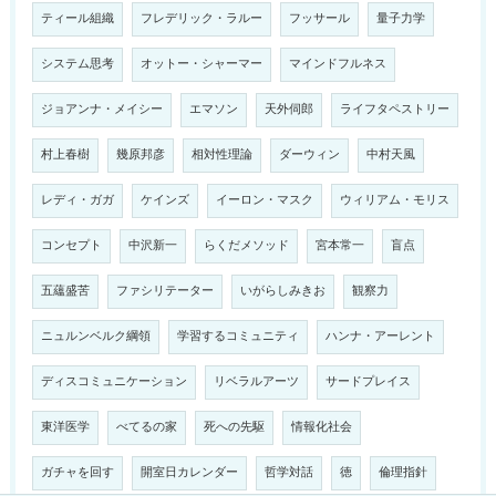
ティール組織
フレデリック・ラルー
フッサール
量子力学
システム思考
オットー・シャーマー
マインドフルネス
ジョアンナ・メイシー
エマソン
天外伺郎
ライフタペストリー
村上春樹
幾原邦彦
相対性理論
ダーウィン
中村天風
レディ・ガガ
ケインズ
イーロン・マスク
ウィリアム・モリス
コンセプト
中沢新一
らくだメソッド
宮本常一
盲点
五蘊盛苦
ファシリテーター
いがらしみきお
観察力
ニュルンベルク綱領
学習するコミュニティ
ハンナ・アーレント
ディスコミュニケーション
リベラルアーツ
サードプレイス
東洋医学
べてるの家
死への先駆
情報化社会
ガチャを回す
開室日カレンダー
哲学対話
徳
倫理指針