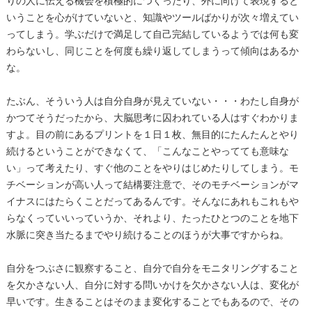
りの人に伝える機会を積極的につくったり、外に向けて表現すると
いうことを心がけていないと、知識やツールばかりが次々増えてい
ってしまう。学ぶだけで満足して自己完結しているようでは何も変
わらないし、同じことを何度も繰り返してしまうって傾向はあるか
な。
たぶん、そういう人は自分自身が見えていない・・・わたし自身が
かつてそうだったから、大脳思考に囚われている人はすぐわかりま
すよ。目の前にあるプリントを１日１枚、無目的にたんたんとやり
続けるということができなくて、「こんなことやってても意味な
い」って考えたり、すぐ他のことをやりはじめたりしてしまう。モ
チベーションが高い人って結構要注意で、そのモチベーションがマ
イナスにはたらくことだってあるんです。そんなにあれもこれもや
らなくっていいっていうか、それより、たったひとつのことを地下
水脈に突き当たるまでやり続けることのほうが大事ですからね。
自分をつぶさに観察すること、自分で自分をモニタリングすること
を欠かさない人、自分に対する問いかけを欠かさない人は、変化が
早いです。生きることはそのまま変化することでもあるので、その