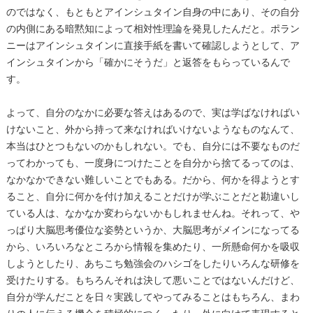
のではなく、もともとアインシュタイン自身の中にあり、その自分
の内側にある暗黙知によって相対性理論を発見したんだと。ポラン
ニーはアインシュタインに直接手紙を書いて確認しようとして、ア
インシュタインから「確かにそうだ」と返答をもらっているんで
す。
よって、自分のなかに必要な答えはあるので、実は学ばなければい
けないこと、外から持って来なければいけないようなものなんて、
本当はひとつもないのかもしれない。でも、自分には不要なものだ
ってわかっても、一度身につけたことを自分から捨てるってのは、
なかなかできない難しいことでもある。だから、何かを得ようとす
ること、自分に何かを付け加えることだけが学ぶことだと勘違いし
ている人は、なかなか変わらないかもしれませんね。それって、や
っぱり大脳思考優位な姿勢というか、大脳思考がメインになってる
から、いろいろなところから情報を集めたり、一所懸命何かを吸収
しようとしたり、あちこち勉強会のハシゴをしたりいろんな研修を
受けたりする。もちろんそれは決して悪いことではないんだけど、
自分が学んだことを日々実践してやってみることはもちろん、まわ