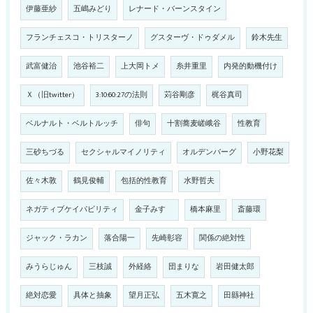
伊藤亜紗
五嶋みどり
レナード・バーンスタイン
フランチェスコ・トリスターノ
グスターヴ・ドゥダメル
鈴木先生
武富健治
池谷裕二
上大岡トメ
糸井重里
内発的動機付け
Ｘ（旧twitter）
3:10:60:27の法則
苅谷剛彦
梶谷真司
ベルナルト・ベルトルッチ
俳句
十割蕎麦嵯峨谷
性教育
三砂ちづる
セクシャルマイノリティ
オルデンバーグ
小野花梨
佐々木敦
鶴見俊輔
包括的性教育
水野哲夫
ネガティブケイパビリティ
金子みすゞ
橋本麻里
斎藤環
ジャック・ラカン
落合陽一
先崎彰容
関係の絶対性
みうらじゅん
三枝誠
外経絡
団まりな
岩田健太郎
絶対恋愛
具体と抽象
望月正弘
五木寛之
田縣神社