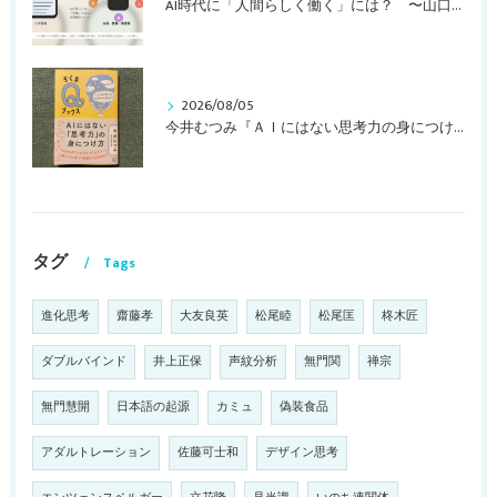
AI時代に「人間らしく働く」には？ 〜山口周さんのインタビュー記事、動画より〜
2026/08/05
今井むつみ『ＡＩにはない思考力の身につけ方 ことばの学びはなぜ大切なのか？』
タグ
Tags
進化思考
齋藤孝
大友良英
松尾睦
松尾匡
柊木匠
ダブルバインド
井上正保
声紋分析
無門関
禅宗
無門慧開
日本語の起源
カミュ
偽装食品
アダルトレーション
佐藤可士和
デザイン思考