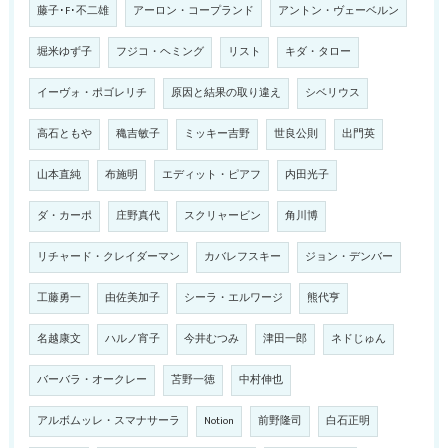
藤子･F･不二雄
アーロン・コープランド
アントン・ヴェーベルン
堀米ゆず子
フジコ・ヘミング
リスト
キダ・タロー
イーヴォ・ポゴレリチ
原因と結果の取り違え
シベリウス
高石ともや
穐吉敏子
ミッキー吉野
世良公則
出門英
山本直純
布施明
エディット・ピアフ
内田光子
ダ・カーポ
庄野真代
スクリャービン
角川博
リチャード・クレイダーマン
カバレフスキー
ジョン・デンバー
工藤勇一
由佐美加子
シーラ・エルワージ
熊代亨
名越康文
ハルノ宵子
今井むつみ
津田一郎
ネドじゅん
バーバラ・オークレー
苫野一徳
中村伸也
アルボムッレ・スマナサーラ
Notion
前野隆司
白石正明