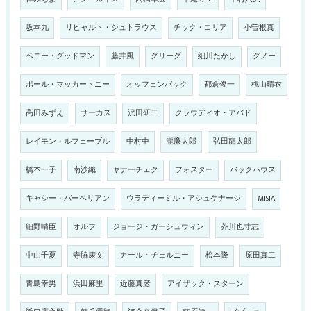
坂本九
リヒャルト・シュトラウス
チック・コリア
小曽根真
ベニー・グッドマン
藤井風
グリーグ
細川たかし
グノー
ポール・マッカートニー
オッフェンバック
都倉俊一
桃山晴衣
高田みずえ
サーカス
沢田研二
クラウディオ・アバド
レイモン・ルフェーブル
中村中
瀧廉太郎
弘田龍太郎
橋本一子
南沙織
ヤナーチェク
フォスター
バックハウス
キャシー・バーベリアン
ウラディーミル・アシュケナージ
MISIA
細野晴臣
オルフ
ジョージ・ガーシュウィン
芥川也寸志
中山千夏
寺脇康文
カール・チェルニー
松本隆
原田真二
青島幸男
浜田麻里
近藤真彦
アイザック・スターン