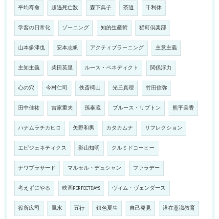
平均寿命
超過死亡数
森下典子
茶道
千利休
学習の日常化
ゾーニング
知的生産術
猫町倶楽部
山本多津也
安本志帆
アクティブラーニング
主意主義
主知主義
柴田英里
ルース・ベネディクト
関係浮力
心の穴
今村仁司
佚斎樗山
光丘真理
竹田信弥
田中佳祐
吉家重夫
孫泰蔵
ブルース・リプトン
熊平美香
ハナムラチカヒロ
矢野和男
カタカムナ
リフレクション
エピジェネティクス
影山知明
クルミドコーヒー
ナワプラサード
マルセル・デュシャン
ファラデー
考えずにやる
映画PERFECTDAYS
ヴィム・ヴェンダース
役所広司
風水
五行
銀色夏生
自己発見
潜在意識教育