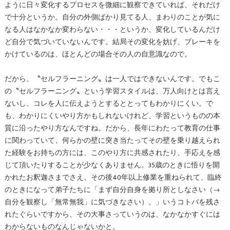
ように日々変化するプロセスを微細に観察できていれば、それだけ
で十分というか。自分の外側ばかり見てる人、まわりのことが気に
なる人はなかなか変わらない・・・というか、変化しているんだけ
ど自分で気づいていないんです。結局その変化を妨げ、ブレーキを
かけているのは、ほとんどの場合その人の自意識なので。
だから、〝セルフラーニング〟は一人ではできないんです。でもこ
の〝セルフラーニング〟という学習スタイルは、万人向けとは言え
ないし、コレを人に伝えようとするととってもわかりにくい。で
も、わかりにくいやり方かもしれないけれど、学習というものの本
質に沿ったやり方なんですね。だから、長年にわたって教育の仕事
に関わっていて、何らかの壁に突き当たってその壁を乗り越えられ
た経験をお持ちの方には、このやり方に共感されたり、手応えを感
じて頂いたりすることが少なくありません。35歳のときに悟りを開
かれたお釈迦さまでさえ、その後40年以上修業を重ねられて、臨終
のときになって弟子たちに「まず自分自身を拠り所としなさい（→
自分を観察し「無常無我」に気づきなさい）。」いうコトバを残さ
れたぐらいですから、その大事さっていうのは、なかなかすぐには
わからないものなんじゃないかと。