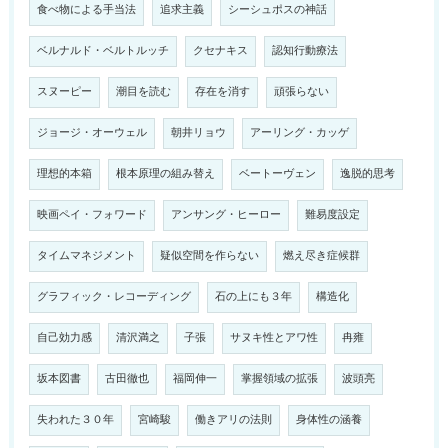
食べ物による手当法
追求主義
シーシュポスの神話
ベルナルド・ベルトルッチ
クセナキス
認知行動療法
スヌーピー
潮目を読む
存在を消す
頑張らない
ジョージ・オーウェル
朝井リョウ
アーリング・カッゲ
理想的本箱
根本原理の組み替え
ベートーヴェン
逸脱的思考
映画ペイ・フォワード
アンサング・ヒーロー
難易度設定
タイムマネジメント
疑似空間を作らない
燃え尽き症候群
グラフィック・レコーディング
石の上にも３年
構造化
自己効力感
清沢満之
子張
サヌキ性とアワ性
冉雍
坂本図書
古田徹也
福岡伸一
掌握領域の拡張
波頭亮
失われた３０年
宮崎駿
働きアリの法則
身体性の涵養