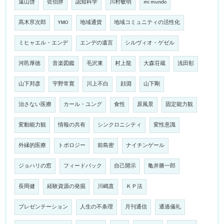
遠山啓
佐伯胖
認知科学
川村敏明
mi mundo
髙木亰次郎
YMO
地域通貨
地域コミュニティの活性化
ミヒャエル・エンデ
エンデの遺言
シルヴィオ・ゲゼル
河邑厚徳
音楽図鑑
毛沢東
村上龍
大森荘蔵
浅田彰
山下邦彦
宇野常寛
川上不白
顔淵
山下剛
治さない医療
カール・ユング
食性
原風景
固定能力観
変動能力観
情報の共有
シンクロニシティ
変性意識
外縁的医療
トポロジー
前島密
ナイチンゲール
ジョハリの窓
フィードバック
自己開示
亀井勝一郎
長岡健
経験資源の発掘
川嶋直
ＫＰ法
プレゼンテーション
人生の不条理
月刊通信
通過儀礼