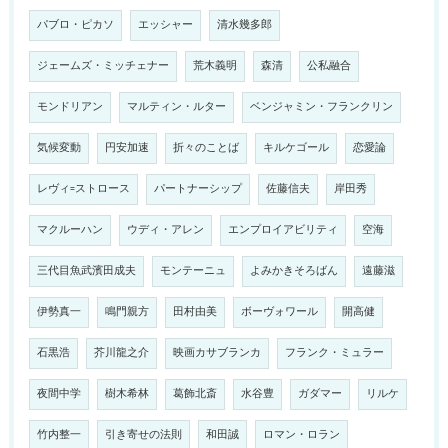
パブロ・ピカソ
エッシャー
清水幾多郎
ジェームズ・ミッチェナー
荒木義明
森清
公私融合
モンドリアン
マルティン・ルター
ベンジャミン・フランクリン
気候変動
円安加速
折々のことば
キルケゴール
恋愛論
レヴィ=ストロース
パートナーシップ
佐藤信夫
岸田秀
マクルーハン
ウディ・アレン
エンプロイアビリティ
空海
三代目魚武濱田成夫
モンテーニュ
よみかきそろばん
遠藤滋
伊勢真一
鳴門親方
田村由美
ボーヴォワール
開高健
石黒浩
芥川龍之介
映画カサブランカ
フランク・ミュラー
夜間中学
樹木希林
葛飾北斎
水谷豊
ガダマー
リルケ
竹内整一
引き寄せの法則
和田誠
ロマン・ロラン