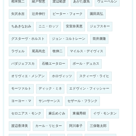
相米慎二
綾戸智恵
渡辺範彦
あがた森魚
ヴェーベルン
矢沢永吉
辻井伸行
ピーター・フォーク
園田高弘
ちあきなおみ
ニニ・ロッソ
安室奈美恵
ジェフスキー
グスターヴ・ホルスト
ジョン・コルトレーン
筒井康隆
ラヴェル
尾高尚忠
牧伸二
マイルス・デイヴィス
バダジェフスカ
石橋エータロー
ポール・デュカス
オリヴィエ・メシアン
ホロヴィッツ
スティーヴ・ライヒ
モーツァルト
ディック・ミネ
エドヴィン・フィッシャー
ヨーヨー・マ
サン=サーンス
セザール・フランク
セロニアス・モンク
麻丘めぐみ
東儀秀樹
イヴ・モンタン
渡辺香津美
カール・リヒター
阿川泰子
三保敬太郎