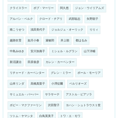
クライスラー
ボブ・マーリー
阿久悠
ジョン・ウイリアムズ
アルバン・ベルク
クロード・チアリ
武部聡志
矢野顕子
南こうせつ
浅田美代子
ジョルジュ・オーリック
りりィ
越路吹雪
如月小春
黛敏郎
井上順
都はるみ
中島みゆき
安川加壽子
ミシェル・ルグラン
山下洋輔
新沼謙治
田原俊彦
カレン・カーペンター
リチャード・カーペンター
グレン・ミラー
ポール・モーリア
山本リンダ
高橋真梨子
小澤征爾
ベルリオーズ
サミュエル・バーバー
サラサーテ
アストル・ピアソラ
ボビー・マクファーリン
沢田聖子
ヨハン・シュトラウス１世
ツトム・ヤマシタ
白鳥英美子
トワ・エ・モワ