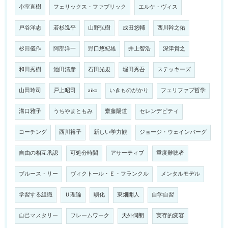
小室直樹
フェリックス・ファブリック
エルケ・ヴィス
戸谷洋志
若杉逸平
山野弘樹
成田悠輔
西川幹之佑
杉田儀作
阿部洋一
野口悠紀雄
井上智浩
深津貴之
和田秀樹
池田清彦
石田光規
堀田秀吾
ステッキーズ
山田玲司
戸上昭司
aiko
いきものがかり
フェリファブ哲学
溝口雅子
うちやまともみ
齋藤陽道
セレンデピティ
コーチング
西川裕子
新しい学力観
ジョージ・ウェインバーグ
自由の相互承認
可処分時間
アサーティブ
重度難聴者
ブルース・リー
ヴィクトール・Ｅ・フランクル
メンタルモデル
学習する組織
Ｕ理論
馴化
東畑開人
自学自習
自己マスタリー
フレームワーク
天外伺朗
実存的変容