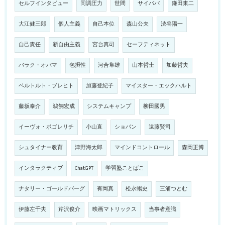
セルフインタビュー
同調圧力
世間
サイババ
鎌田東二
大江健三郎
個人主義
自己本位
森山公夫
渋谷陽一
自己責任
新自由主義
宮台真司
セーフティネット
バラク・オバマ
包摂性
河合隼雄
山本哲士
加藤哲夫
ベルトルト・ブレヒト
加藤登紀子
マイスター・エックハルト
藤坂泰介
鵜飼宏成
システムキャンプ
柳田國男
イーヴォ・ポゴレリチ
小山直
ショパン
遠藤賢司
シュタイナー教育
津野海太郎
マインドコントロール
森岡正博
インタラクティブ
ChatGPT
学習塾ことばこ
ナタリー・ゴールドバーグ
有岡真
松永暢史
三浦つとむ
伊藤左千夫
芹沢俊介
映画マトリックス
当事者意識