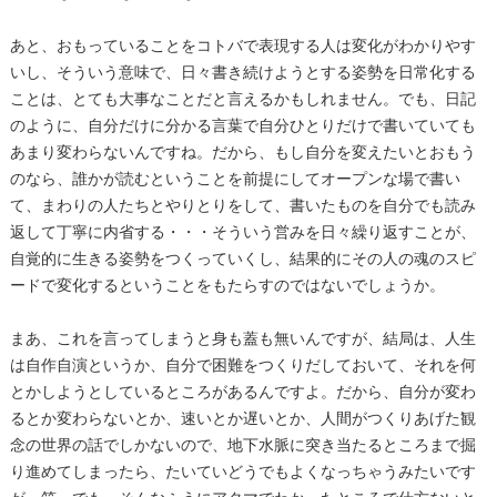
あと、おもっていることをコトバで表現する人は変化がわかりやす
いし、そういう意味で、日々書き続けようとする姿勢を日常化する
ことは、とても大事なことだと言えるかもしれません。でも、日記
のように、自分だけに分かる言葉で自分ひとりだけで書いていても
あまり変わらないんですね。だから、もし自分を変えたいとおもう
のなら、誰かが読むということを前提にしてオープンな場で書い
て、まわりの人たちとやりとりをして、書いたものを自分でも読み
返して丁寧に内省する・・・そういう営みを日々繰り返すことが、
自覚的に生きる姿勢をつくっていくし、結果的にその人の魂のスピ
ードで変化するということをもたらすのではないでしょうか。
まあ、これを言ってしまうと身も蓋も無いんですが、結局は、人生
は自作自演というか、自分で困難をつくりだしておいて、それを何
とかしようとしているところがあるんですよ。だから、自分が変わ
るとか変わらないとか、速いとか遅いとか、人間がつくりあげた観
念の世界の話でしかないので、地下水脈に突き当たるところまで掘
り進めてしまったら、たいていどうでもよくなっちゃうみたいです