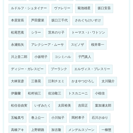
ルドルフ・シュタイナー
ヴァレリー
菊池雄星
坂口安吾
本居宣長
芦田愛菜
坂口三千代
さわぐちけいすけ
松尾芭蕉
シラー
茨木のり子
トーマス・J・ワトソン
永瀬拓矢
アレクシーア・ムーサ
スピノザ
桜井章一
川上音二郎
小坂明子
コシミハル
子門真人
ディジー・ガレスピー
プーランク
エルヴィス・プレスリー
大林宣彦
三善晃
江利チエミ
かまやつひろし
太川陽介
伊藤蘭
松村禎三
佐治敬三
トスカニーニ
小椋佳
松任谷由実
いずみたく
太田裕美
吉田正
葉加瀬太郎
五輪真弓
巻上公一
小川知子
岡村孝子
石川さゆり
高橋アキ
上野耕路
加古隆
メンデルスゾーン
一柳慧