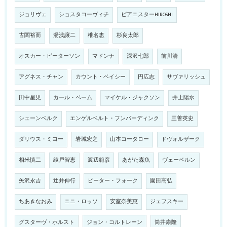
ジョリヴェ
ショスタコーヴィチ
ピアニスターHIROSHI
古関裕而
湯浅譲二
椎名恵
杉良太郎
オスカー・ピーターソン
マドンナ
深沢七郎
前川清
アグネス・チャン
カウント・ベイシー
円広志
サヴァリッシュ
田中星児
カール・ベーム
マイケル・ジャクソン
井上陽水
シェーンベルク
エンゲルベルト・フンパーディンク
三善英史
ダリウス・ミヨー
岩城宏之
山本コータロー
ドヴォルザーク
相米慎二
綾戸智恵
渡辺範彦
あがた森魚
ヴェーベルン
矢沢永吉
辻井伸行
ピーター・フォーク
園田高弘
ちあきなおみ
ニニ・ロッソ
安室奈美恵
ジェフスキー
グスターヴ・ホルスト
ジョン・コルトレーン
筒井康隆