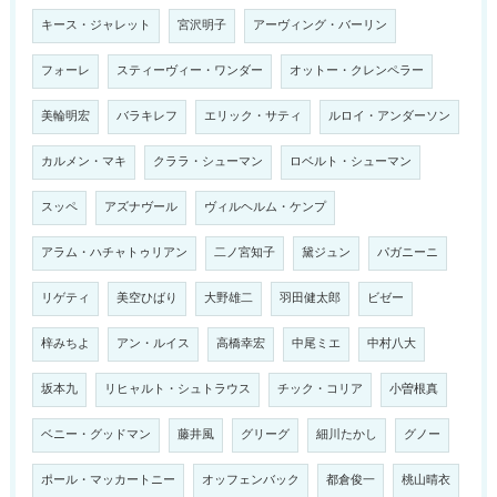
キース・ジャレット
宮沢明子
アーヴィング・バーリン
フォーレ
スティーヴィー・ワンダー
オットー・クレンペラー
美輪明宏
バラキレフ
エリック・サティ
ルロイ・アンダーソン
カルメン・マキ
クララ・シューマン
ロベルト・シューマン
スッペ
アズナヴール
ヴィルヘルム・ケンプ
アラム・ハチャトゥリアン
二ノ宮知子
黛ジュン
パガニーニ
リゲティ
美空ひばり
大野雄二
羽田健太郎
ビゼー
梓みちよ
アン・ルイス
高橋幸宏
中尾ミエ
中村八大
坂本九
リヒャルト・シュトラウス
チック・コリア
小曽根真
ベニー・グッドマン
藤井風
グリーグ
細川たかし
グノー
ポール・マッカートニー
オッフェンバック
都倉俊一
桃山晴衣