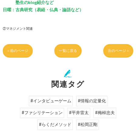
塾生のblog紹介など
日曜：古典研究（易経・仏典・論語など）
②マネジメント関連
< 前のページ
一覧に戻る
次のページ >
関連タグ
#インタビューゲーム
#情報の定量化
#ファシリテーション
#平井雷太
#梅棹忠夫
#らくだメソッド
#松岡正剛