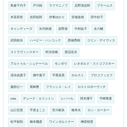
島倉千代子
戸川純
ラフマニノフ
忌野清志郎
ブラームス
本居長世
吉田拓郎
伊東ゆかり
宮城道雄
田中好子
キャンディーズ
矢代秋雄
舘野泉
中村紘子
永六輔
武田鉄矢
ハービー・ハンコック
西城秀樹
コリン・デイヴィス
ストラヴィンスキー
村治佳織
渡辺岳夫
アルトゥル・シュナーベル
モンポウ
レオポルド・ストコフスキー
清水由貴子
畑中葉子
平尾昌晃
ホルスト
プロコフィエフ
服部公一
尾崎豊
フランシス・レイ
ロストロポーヴィチ
coba
デューク・エリントン
レハール
阿木燿子
宇崎竜童
山口百恵
平原まこと
宮川彬良
橋幸夫
ロン・カーター
松平頼則
橋本國彦
ワインガルトナー
榊原郁恵