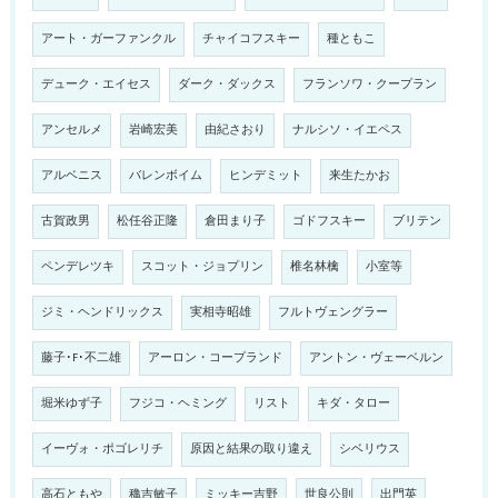
アート・ガーファンクル
チャイコフスキー
種ともこ
デューク・エイセス
ダーク・ダックス
フランソワ・クープラン
アンセルメ
岩崎宏美
由紀さおり
ナルシソ・イエペス
アルベニス
バレンボイム
ヒンデミット
来生たかお
古賀政男
松任谷正隆
倉田まり子
ゴドフスキー
ブリテン
ペンデレツキ
スコット・ジョプリン
椎名林檎
小室等
ジミ・ヘンドリックス
実相寺昭雄
フルトヴェングラー
藤子･F･不二雄
アーロン・コープランド
アントン・ヴェーベルン
堀米ゆず子
フジコ・ヘミング
リスト
キダ・タロー
イーヴォ・ポゴレリチ
原因と結果の取り違え
シベリウス
高石ともや
穐吉敏子
ミッキー吉野
世良公則
出門英