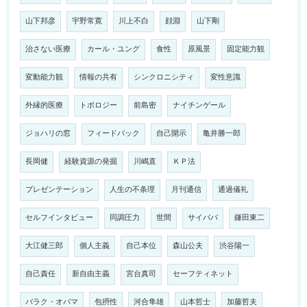
山下邦彦
宇野常寛
川上不白
顔淵
山下剛
治さない医療
カール・ユング
食性
原風景
固定能力観
変動能力観
情報の共有
シンクロニシティ
変性意識
外縁的医療
トポロジー
前島密
ナイチンゲール
ジョハリの窓
フィードバック
自己開示
亀井勝一郎
長岡健
経験資源の発掘
川嶋直
ＫＰ法
プレゼンテーション
人生の不条理
月刊通信
通過儀礼
セルフインタビュー
同調圧力
世間
サイババ
鎌田東二
大江健三郎
個人主義
自己本位
森山公夫
渋谷陽一
自己責任
新自由主義
宮台真司
セーフティネット
バラク・オバマ
包摂性
河合隼雄
山本哲士
加藤哲夫