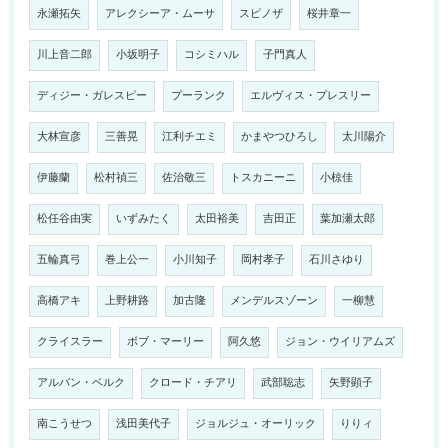
永瀬拓矢
アレクシーア・ムーサ
スピノザ
桜井章一
川上音二郎
小坂明子
コシミハル
子門真人
ディジー・ガレスピー
プーランク
エルヴィス・プレスリー
大林宣彦
三善晃
江利チエミ
かまやつひろし
太川陽介
伊藤蘭
松村禎三
佐治敬三
トスカニーニ
小椋佳
松任谷由実
いずみたく
太田裕美
吉田正
葉加瀬太郎
五輪真弓
巻上公一
小川知子
岡村孝子
石川さゆり
高橋アキ
上野耕路
加古隆
メンデルスゾーン
一柳慧
クライスラー
ボブ・マーリー
阿久悠
ジョン・ウイリアムズ
アルバン・ベルク
クロード・チアリ
武部聡志
矢野顕子
南こうせつ
浅田美代子
ジョルジュ・オーリック
りりィ