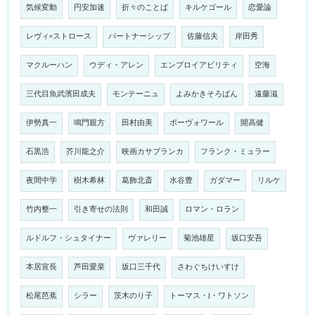
気候変動
円安加速
折々のことば
キルケゴール
恋愛論
レヴィ=ストロース
パートナーシップ
佐藤信夫
岸田秀
マクルーハン
ウディ・アレン
エンプロイアビリティ
空海
三代目魚武濱田成夫
モンテーニュ
よみかきそろばん
遠藤滋
伊勢真一
鳴門親方
田村由美
ボーヴォワール
開高健
石黒浩
芥川龍之介
映画カサブランカ
フランク・ミュラー
夜間中学
樹木希林
葛飾北斎
水谷豊
ガダマー
リルケ
竹内整一
引き寄せの法則
和田誠
ロマン・ロラン
ルドルフ・シュタイナー
ヴァレリー
菊池雄星
坂口安吾
本居宣長
芦田愛菜
坂口三千代
さわぐちけいすけ
松尾芭蕉
シラー
茨木のり子
トーマス・J・ワトソン