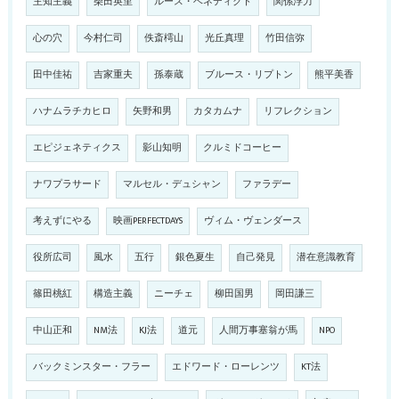
主知主義
柴田英里
ルース・ベネディクト
関係浮力
心の穴
今村仁司
佚斎樗山
光丘真理
竹田信弥
田中佳祐
吉家重夫
孫泰蔵
ブルース・リプトン
熊平美香
ハナムラチカヒロ
矢野和男
カタカムナ
リフレクション
エピジェネティクス
影山知明
クルミドコーヒー
ナワプラサード
マルセル・デュシャン
ファラデー
考えずにやる
映画PERFECTDAYS
ヴィム・ヴェンダース
役所広司
風水
五行
銀色夏生
自己発見
潜在意識教育
篠田桃紅
構造主義
ニーチェ
柳田国男
岡田謙三
中山正和
NM法
KJ法
道元
人間万事塞翁が馬
NPO
バックミンスター・フラー
エドワード・ローレンツ
KT法