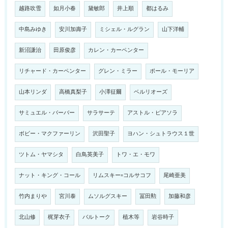
越路吹雪
如月小春
黛敏郎
井上順
都はるみ
中島みゆき
安川加壽子
ミシェル・ルグラン
山下洋輔
新沼謙治
田原俊彦
カレン・カーペンター
リチャード・カーペンター
グレン・ミラー
ポール・モーリア
山本リンダ
高橋真梨子
小澤征爾
ベルリオーズ
サミュエル・バーバー
サラサーテ
アストル・ピアソラ
ボビー・マクファーリン
沢田聖子
ヨハン・シュトラウス１世
ツトム・ヤマシタ
白鳥英美子
トワ・エ・モワ
ナット・キング・コール
リムスキー=コルサコフ
尾崎亜美
竹内まりや
宮川泰
ムソルグスキー
冨田勲
加藤和彦
北山修
梶芽衣子
バルトーク
植木等
岩谷時子