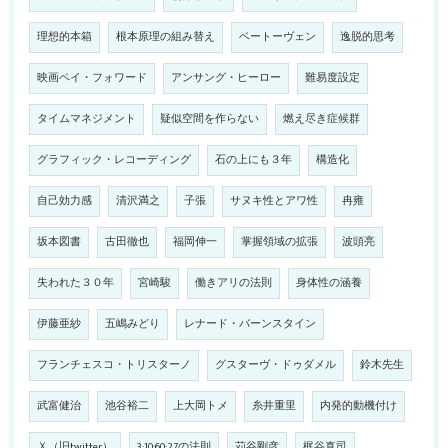
理想的本箱
根本原理の組み替え
ベートーヴェン
逸脱的思考
映画ペイ・フォワード
アンサング・ヒーロー
難易度設定
タイムマネジメント
疑似空間を作らない
燃え尽き症候群
グラフィック・レコーディング
石の上にも３年
構造化
自己効力感
清沢満之
子張
サヌキ性とアワ性
冉雍
坂本図書
古田徹也
福岡伸一
掌握領域の拡張
波頭亮
失われた３０年
宮崎駿
働きアリの法則
身体性の涵養
伊藤亜紗
五嶋みどり
レナード・バーンスタイン
フランチェスコ・トリスターノ
グスターヴ・ドゥダメル
鈴木先生
武富健治
池谷裕二
上大岡トメ
糸井重里
内発的動機付け
Ｘ（旧twitter）
3:10:60:27の法則
苅谷剛彦
梶谷真司