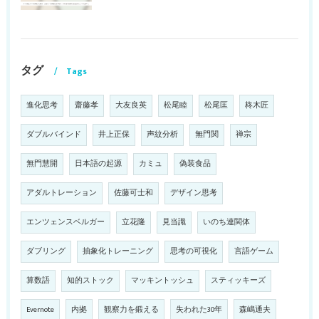
タグ
Tags
進化思考
齋藤孝
大友良英
松尾睦
松尾匡
柊木匠
ダブルバインド
井上正保
声紋分析
無門関
禅宗
無門慧開
日本語の起源
カミュ
偽装食品
アダルトレーション
佐藤可士和
デザイン思考
エンツェンスベルガー
立花隆
見当識
いのち連関体
ダブリング
抽象化トレーニング
思考の可視化
言語ゲーム
算数語
知的ストック
マッキントッシュ
スティッキーズ
Evernote
内拠
観察力を鍛える
失われた30年
森嶋通夫