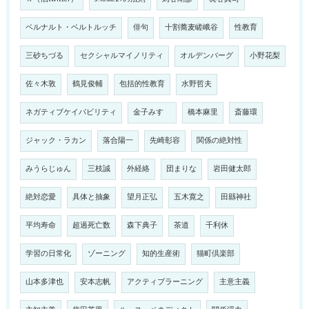
ベルナルト・ベルトルッチ
俳句
十割蕎麦嵯峨谷
性教育
三砂ちづる
セクシャルマイノリティ
オルデンバーグ
小野花梨
佐々木敦
鶴見俊輔
包括的性教育
水野哲夫
ネガティブケイパビリティ
金子みすゞ
橋本麻里
斎藤環
ジャック・ラカン
落合陽一
先崎彰容
関係の絶対性
みうらじゅん
三枝誠
外経絡
団まりな
岩田健太郎
絶対恋愛
具体と抽象
望月正弘
五木寛之
田縣神社
平均寿命
超過死亡数
森下典子
茶道
千利休
学習の日常化
ゾーニング
知的生産術
猫町倶楽部
山本多津也
安本志帆
アクティブラーニング
主意主義