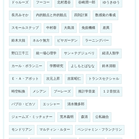
ドゥルーズ
フーコー
北村透谷
谷崎潤一郎
ゆうきゆう
長月みそか
内的観点と外的観点
四則計算
数感覚の養成
スモールステップ
中村蓉
大島清
免疫機構
差異
鈴木大拙
ネルケ無方
ビヤガーデン
ラーニングバー
野口三千三
統一場心理学
サン＝テグジュペリ
経済人類学
カール・ポランニー
学際研究
よしもとばなな
鈴木清順
Ｅ・Ａ・アボット
次元上昇
吉富昭仁
トランスセクシャル
時空転換
メシアン
ブーレーズ
推計学音楽
１２音技法
パブロ・ピカソ
エッシャー
清水幾多郎
ジェームズ・ミッチェナー
荒木義明
森清
公私融合
モンドリアン
マルティン・ルター
ベンジャミン・フランクリン