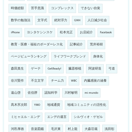
時価総額
苦手意識
コンプレックス
できない自覚
数学の勉強法
文字式
絶対浮力
GNH
人口減少社会
iPhone
ヨシタケシンスケ
松本光正
お店紹介
Facebook
教育・医療・福祉のボーダーレス化
記事紹介
荒井裕樹
ページビューランキング
ライフワークブレンド
身体化
森田真生
ゲーテ
GetReady!
臓器移植
阿波研造
弓道
谷川賢作
不立文字
チーム力
WBC
内臓感覚の涵養
遠山啓
佐伯胖
認知科学
川村敏明
mi mundo
髙木亰次郎
YMO
地域通貨
地域コミュニティの活性化
ミヒャエル・エンデ
エンデの遺言
シルヴィオ・ゲゼル
河邑厚徳
音楽図鑑
毛沢東
村上龍
大森荘蔵
浅田彰