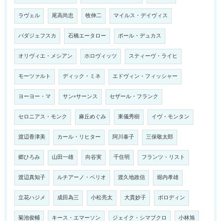
ラヴェル
尾高尚忠
牧伸二
マイルス・デイヴィス
バダジェフスカ
石橋エータロー
ポール・デュカス
オリヴィエ・メシアン
ホロヴィッツ
スティーヴ・ライヒ
モーツァルト
ディック・ミネ
エドヴィン・フィッシャー
ヨーヨー・マ
サン=サーンス
セザール・フランク
セロニアス・モンク
麻丘めぐみ
東儀秀樹
イヴ・モンタン
渡辺香津美
カール・リヒター
阿川泰子
三保敬太郎
郷ひろみ
山田一雄
向谷実
千住明
フランツ・リスト
渡辺真知子
ルチアーノ・ベリオ
渡久地政信
堀内孝雄
立花ハジメ
成田為三
小松亮太
大貫妙子
ボロディン
菊池俊輔
キース・エマーソン
ジェイク・シマブクロ
小林旭