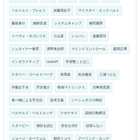
ベルトルト・ブレヒト
加藤登紀子
マイスター・エックハルト
藤坂泰介
鵜飼宏成
システムキャンプ
柳田國男
イーヴォ・ポゴレリチ
小山直
ショパン
遠藤賢司
シュタイナー教育
津野海太郎
マインドコントロール
森岡正博
インタラクティブ
ChatGPT
学習塾ことばこ
ナタリー・ゴールドバーグ
有岡真
松永暢史
三浦つとむ
伊藤左千夫
芹沢俊介
映画マトリックス
当事者意識
食べ物による手当法
追求主義
シーシュポスの神話
ベルナルド・ベルトルッチ
クセナキス
認知行動療法
スヌーピー
潮目を読む
存在を消す
頑張らない
ジョージ・オーウェル
朝井リョウ
アーリング・カッゲ