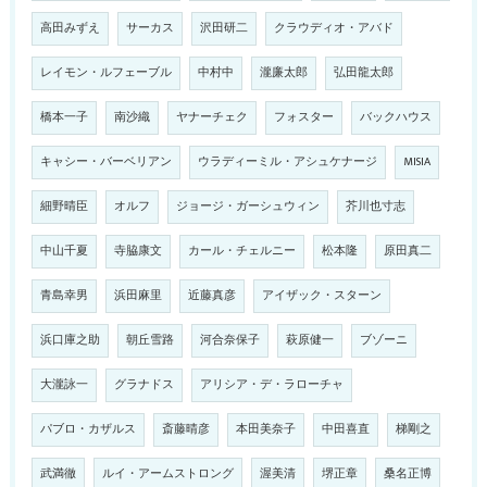
高田みずえ
サーカス
沢田研二
クラウディオ・アバド
レイモン・ルフェーブル
中村中
瀧廉太郎
弘田龍太郎
橋本一子
南沙織
ヤナーチェク
フォスター
バックハウス
キャシー・バーベリアン
ウラディーミル・アシュケナージ
MISIA
細野晴臣
オルフ
ジョージ・ガーシュウィン
芥川也寸志
中山千夏
寺脇康文
カール・チェルニー
松本隆
原田真二
青島幸男
浜田麻里
近藤真彦
アイザック・スターン
浜口庫之助
朝丘雪路
河合奈保子
萩原健一
ブゾーニ
大瀧詠一
グラナドス
アリシア・デ・ラローチャ
パブロ・カザルス
斎藤晴彦
本田美奈子
中田喜直
梯剛之
武満徹
ルイ・アームストロング
渥美清
堺正章
桑名正博