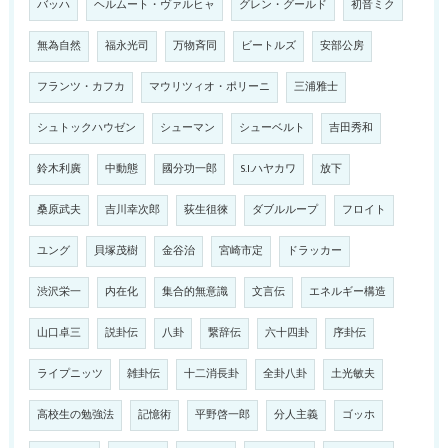
バッハ
ヘルムート・ヴァルヒャ
グレン・グールド
初音ミク
無為自然
福永光司
万物斉同
ビートルズ
安部公房
フランツ・カフカ
マウリツィオ・ポリーニ
三浦雅士
シュトックハウゼン
シューマン
シューベルト
吉田秀和
鈴木利廣
中動態
國分功一郎
S.I.ハヤカワ
放下
桑原武夫
吉川幸次郎
荻生徂徠
ダブルループ
フロイト
ユング
貝塚茂樹
金谷治
宮崎市定
ドラッカー
渋沢栄一
内在化
集合的無意識
文言伝
エネルギー構造
山口卓三
説卦伝
八卦
繋辞伝
六十四卦
序卦伝
ライプニッツ
雑卦伝
十二消長卦
全卦八卦
土光敏夫
高校生の勉強法
記憶術
平野啓一郎
分人主義
ゴッホ