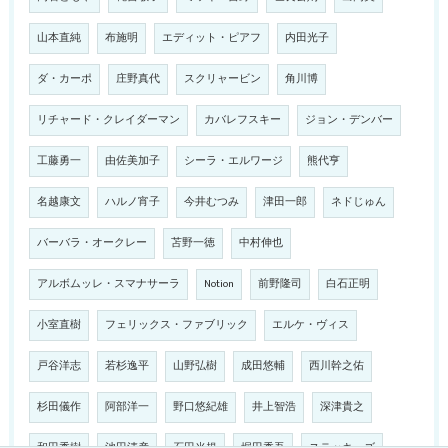
山本直純
布施明
エディット・ピアフ
内田光子
ダ・カーポ
庄野真代
スクリャービン
角川博
リチャード・クレイダーマン
カバレフスキー
ジョン・デンバー
工藤勇一
由佐美加子
シーラ・エルワージ
熊代亨
名越康文
ハルノ宵子
今井むつみ
津田一郎
ネドじゅん
バーバラ・オークレー
苫野一徳
中村伸也
アルボムッレ・スマナサーラ
Notion
前野隆司
白石正明
小室直樹
フェリックス・ファブリック
エルケ・ヴィス
戸谷洋志
若杉逸平
山野弘樹
成田悠輔
西川幹之佑
杉田儀作
阿部洋一
野口悠紀雄
井上智浩
深津貴之