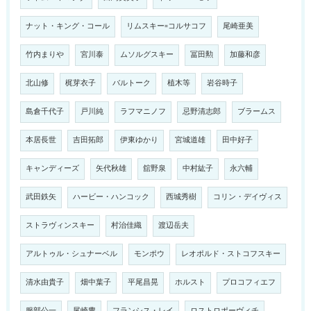
ナット・キング・コール
リムスキー=コルサコフ
尾崎亜美
竹内まりや
宮川泰
ムソルグスキー
冨田勲
加藤和彦
北山修
梶芽衣子
バルトーク
植木等
岩谷時子
島倉千代子
戸川純
ラフマニノフ
忌野清志郎
ブラームス
本居長世
吉田拓郎
伊東ゆかり
宮城道雄
田中好子
キャンディーズ
矢代秋雄
舘野泉
中村紘子
永六輔
武田鉄矢
ハービー・ハンコック
西城秀樹
コリン・デイヴィス
ストラヴィンスキー
村治佳織
渡辺岳夫
アルトゥル・シュナーベル
モンポウ
レオポルド・ストコフスキー
清水由貴子
畑中葉子
平尾昌晃
ホルスト
プロコフィエフ