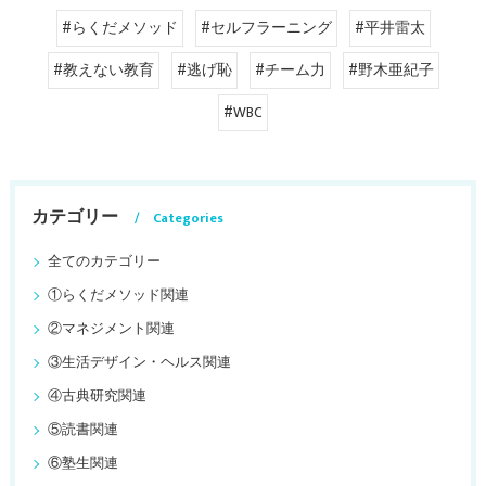
#らくだメソッド
#セルフラーニング
#平井雷太
#教えない教育
#逃げ恥
#チーム力
#野木亜紀子
#WBC
カテゴリー
Categories
全てのカテゴリー
①らくだメソッド関連
②マネジメント関連
③生活デザイン・ヘルス関連
④古典研究関連
⑤読書関連
⑥塾生関連