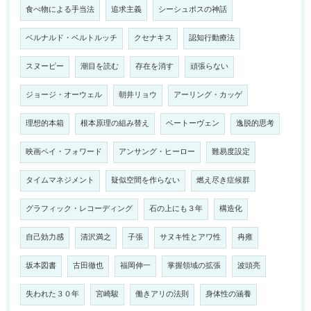
食べ物による手当法
追求主義
シーシュポスの神話
ベルナルド・ベルトルッチ
クセナキス
認知行動療法
スヌーピー
潮目を読む
存在を消す
頑張らない
ジョージ・オーウェル
朝井リョウ
アーリング・カッゲ
理想的本箱
根本原理の組み替え
ベートーヴェン
逸脱的思考
映画ペイ・フォワード
アンサング・ヒーロー
難易度設定
タイムマネジメント
疑似空間を作らない
燃え尽き症候群
グラフィック・レコーディング
石の上にも３年
構造化
自己効力感
清沢満之
子張
サヌキ性とアワ性
冉雍
坂本図書
古田徹也
福岡伸一
掌握領域の拡張
波頭亮
失われた３０年
宮崎駿
働きアリの法則
身体性の涵養