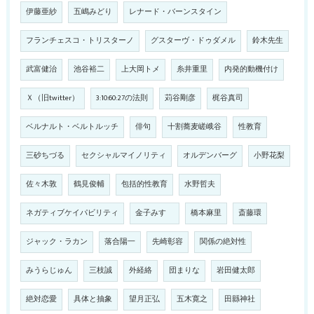
伊藤亜紗
五嶋みどり
レナード・バーンスタイン
フランチェスコ・トリスターノ
グスターヴ・ドゥダメル
鈴木先生
武富健治
池谷裕二
上大岡トメ
糸井重里
内発的動機付け
Ｘ（旧twitter）
3:10:60:27の法則
苅谷剛彦
梶谷真司
ベルナルト・ベルトルッチ
俳句
十割蕎麦嵯峨谷
性教育
三砂ちづる
セクシャルマイノリティ
オルデンバーグ
小野花梨
佐々木敦
鶴見俊輔
包括的性教育
水野哲夫
ネガティブケイパビリティ
金子みすゞ
橋本麻里
斎藤環
ジャック・ラカン
落合陽一
先崎彰容
関係の絶対性
みうらじゅん
三枝誠
外経絡
団まりな
岩田健太郎
絶対恋愛
具体と抽象
望月正弘
五木寛之
田縣神社