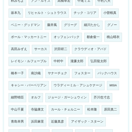
梓みちよ
アン・ルイス
高橋幸宏
中尾ミエ
中村八大
坂本九
リヒャルト・シュトラウス
チック・コリア
小曽根真
ベニー・グッドマン
藤井風
グリーグ
細川たかし
グノー
ポール・マッカートニー
オッフェンバック
都倉俊一
桃山晴衣
高田みずえ
サーカス
沢田研二
クラウディオ・アバド
レイモン・ルフェーブル
中村中
瀧廉太郎
弘田龍太郎
橋本一子
南沙織
ヤナーチェク
フォスター
バックハウス
キャシー・バーベリアン
ウラディーミル・アシュケナージ
MISIA
細野晴臣
オルフ
ジョージ・ガーシュウィン
芥川也寸志
中山千夏
寺脇康文
カール・チェルニー
松本隆
原田真二
青島幸男
浜田麻里
近藤真彦
アイザック・スターン