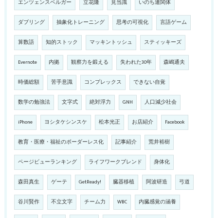
エンツェンスベルガー
立花隆
見当識
いのち連関体
ダブリング
抽象化トレーニング
思考の可視化
言語ゲーム
算数語
知的ストック
マッキントッシュ
スティッキーズ
Evernote
内拠
観察力を鍛える
失われた30年
森嶋通夫
時価総額
苦手意識
コンプレックス
できない自覚
数学の勉強法
文字式
絶対浮力
GNH
人口減少社会
iPhone
ヨシタケシンスケ
松本光正
お店紹介
Facebook
教育・医療・福祉のボーダーレス化
記事紹介
荒井裕樹
ページビューランキング
ライフワークブレンド
身体化
森田真生
ゲーテ
GetReady!
臓器移植
阿波研造
弓道
谷川賢作
不立文字
チーム力
WBC
内臓感覚の涵養