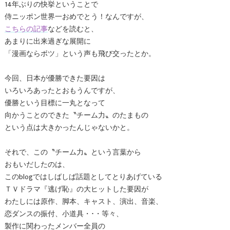
14年ぶりの快挙ということで
侍ニッポン世界一おめでとう！なんですが、
こちらの記事
などを読むと、
あまりに出来過ぎな展開に
「漫画ならボツ」という声も飛び交ったとか。
今回、日本が優勝できた要因は
いろいろあったとおもうんですが、
優勝という目標に一丸となって
向かうことのできた〝チーム力〟のたまもの
という点は大きかったんじゃないかと。
それで、この〝チーム力〟という言葉から
おもいだしたのは、
このblogではしばしば話題としてとりあげている
ＴＶドラマ『逃げ恥』の大ヒットした要因が
わたしには原作、脚本、キャスト、演出、音楽、
恋ダンスの振付、小道具・･・等々、
製作に関わったメンバー全員の