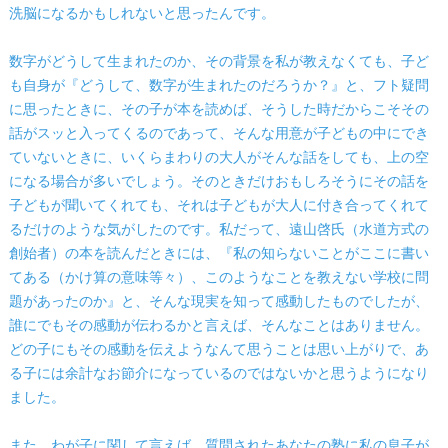
洗脳になるかもしれないと思ったんです。
数字がどうして生まれたのか、その背景を私が教えなくても、子ど
も自身が『どうして、数字が生まれたのだろうか？』と、フト疑問
に思ったときに、その子が本を読めば、そうした時だからこそその
話がスッと入ってくるのであって、そんな用意が子どもの中にでき
ていないときに、いくらまわりの大人がそんな話をしても、上の空
になる場合が多いでしょう。そのときだけおもしろそうにその話を
子どもが聞いてくれても、それは子どもが大人に付き合ってくれて
るだけのような気がしたのです。私だって、遠山啓氏（水道方式の
創始者）の本を読んだときには、『私の知らないことがここに書い
てある（かけ算の意味等々）、このようなことを教えない学校に問
題があったのか』と、そんな現実を知って感動したものでしたが、
誰にでもその感動が伝わるかと言えば、そんなことはありません。
どの子にもその感動を伝えようなんて思うことは思い上がりで、あ
る子には余計なお節介になっているのではないかと思うようになり
ました。
また、わが子に関して言えば、質問されたあなたの塾に私の息子が