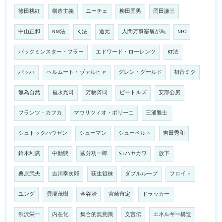
篠田桃紅
構造主義
ニーチェ
柳田国男
岡田謙三
中山正和
NM法
KJ法
道元
人間万事塞翁が馬
NPO
バックミンスター・フラー
エドワード・ローレンツ
KT法
バッハ
ヘルムート・ヴァルヒャ
グレン・グールド
初音ミク
無為自然
福永光司
万物斉同
ビートルズ
安部公房
フランツ・カフカ
マウリツィオ・ポリーニ
三浦雅士
シュトックハウゼン
シューマン
シューベルト
吉田秀和
鈴木利廣
中動態
國分功一郎
S.I.ハヤカワ
放下
桑原武夫
吉川幸次郎
荻生徂徠
ダブルループ
フロイト
ユング
貝塚茂樹
金谷治
宮崎市定
ドラッカー
渋沢栄一
内在化
集合的無意識
文言伝
エネルギー構造