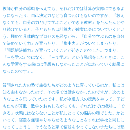
教師が自分の感動を伝えても、それだけでは計算が実際にできるよ
うになったり、自己決定力なども育つわけもないのですが、『教え
なくても、自分の力だけで学ぶことができる教材』をたんたんとや
り続けていると、子どもたちは計算力が確実に身についていくとい
う、極めて具体的なプロセスを経ながら、『自分で学ぶものを自分
で決めていく力』が育ったり、『集中力』がついてしまったり、
『問題解決能力』が育っていくことが起きたのでした。つまり、
『～を学ぶ』ではなく、『～で学ぶ』という発想をしたときに、こ
んな学習をする前には予想もしなかったことが伝わっていく結果に
なったのです」。
質問された方の塾で生徒たちがどのように育っているのか、私には
知る由もなかったので、その場では話さなかったのですが、次のよ
うなことを思っていたのです。私が水道方式の授業をやって、子ど
もたちが算数・数学をおもしろがっても、それだけでは絶対に「で
きる」状態にはならないことが私にとっての悩みの種でした。かと
いって、宿題を無理やりやらせるようなことをすれば学校と同じに
なってしまうし、そうなると家で宿題をやってこない子たちには塾