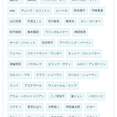
服部公一
尾崎豊
フランシス・レイ
ロストロポーヴィチ
coba
デューク・エリントン
レハール
阿木燿子
宇崎竜童
山口百恵
平原まこと
宮川彬良
橋幸夫
ロン・カーター
松平頼則
橋本國彦
ワインガルトナー
榊原郁恵
キース・ジャレット
宮沢明子
アーヴィング・バーリン
フォーレ
スティーヴィー・ワンダー
オットー・クレンペラー
美輪明宏
バラキレフ
エリック・サティ
ルロイ・アンダーソン
カルメン・マキ
クララ・シューマン
ロベルト・シューマン
スッペ
アズナヴール
ヴィルヘルム・ケンプ
アラム・ハチャトゥリアン
二ノ宮知子
黛ジュン
パガニーニ
リゲティ
美空ひばり
大野雄二
羽田健太郎
ビゼー