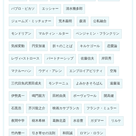
パブロ・ピカソ
エッシャー
清水幾多郎
ジェームズ・ミッチェナー
荒木義明
森清
公私融合
モンドリアン
マルティン・ルター
ベンジャミン・フランクリン
気候変動
円安加速
折々のことば
キルケゴール
恋愛論
レヴィ=ストロース
パートナーシップ
佐藤信夫
岸田秀
マクルーハン
ウディ・アレン
エンプロイアビリティ
空海
三代目魚武濱田成夫
モンテーニュ
よみかきそろばん
遠藤滋
伊勢真一
鳴門親方
田村由美
ボーヴォワール
開高健
石黒浩
芥川龍之介
映画カサブランカ
フランク・ミュラー
夜間中学
樹木希林
葛飾北斎
水谷豊
ガダマー
リルケ
竹内整一
引き寄せの法則
和田誠
ロマン・ロラン