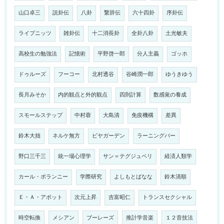
山口卓三
説卦伝
八卦
繋辞伝
六十四卦
序卦伝
ライプニッツ
雑卦伝
十二消長卦
全卦八卦
土光敏夫
高校生の勉強法
記憶術
平野啓一郎
分人主義
ゴッホ
ドゥルーズ
フーコー
北村透谷
谷崎潤一郎
ゆうきゆう
長月みそか
内的観点と外的観点
四則計算
数感覚の養成
スモールステップ
中村蓉
大島清
免疫機構
差異
鈴木大拙
ネルケ無方
ビヤガーデン
ラーニングバー
野口三千三
統一場心理学
サン＝テグジュペリ
経済人類学
カール・ポランニー
学際研究
よしもとばなな
鈴木清順
Ｅ・Ａ・アボット
次元上昇
吉富昭仁
トランスセクシャル
時空転換
メシアン
ブーレーズ
推計学音楽
１２音技法