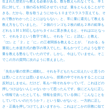
生まれた歴史から教える必要がある。数を数えられなくても、羊１
匹に対して、１個の石を対応させていけば、量をとらえることがで
きる。だから、歌を歌うように1から１０までスラスラ言えても、そ
れで数がわかったことにはならない」と、常に量に還元して教える
教え方をしていました。「２個のリンゴも２枚の紙も２本の鉛筆も
どれも１対１対応しながらタイルに置き換えると、それは□□となっ
て、それを２という数字で表し、それを「に」と読む」と教え、
「□□」と「２」と「に」の三者関係を教えることが、「わかる」を
重視した水道方式の数字の導入でした。私もかつてこのような形で
量を教える塾をしていたのです。しかし、今はしていません。そこ
でこの方の質問に次のように答えました。
「先生が量の世界に感動し、それを子どもたちに伝えたいと思うの
は悪いことだとは思いませんから、授業の中でそれをすることには
反対はしません。だけど、私も一時それをやっていて、これほどの
押しつけはないんじゃないかって思ったんです。仮にどんなに正し
い情報であったとしても、情報を提供している側に「こんなことを
していていいのだろうか？」という疑いがないと、一方的に正し
さ・正義を押しつけてしまいますから、これはどこかの宗教に似て