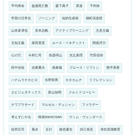
平均寿命
超過死亡数
森下典子
茶道
千利休
学習の日常化
ゾーニング
知的生産術
猫町倶楽部
山本多津也
安本志帆
アクティブラーニング
主意主義
主知主義
柴田英里
ルース・ベネディクト
関係浮力
心の穴
今村仁司
佚斎樗山
光丘真理
竹田信弥
田中佳祐
吉家重夫
孫泰蔵
ブルース・リプトン
熊平美香
ハナムラチカヒロ
矢野和男
カタカムナ
リフレクション
エピジェネティクス
影山知明
クルミドコーヒー
ナワプラサード
マルセル・デュシャン
ファラデー
考えずにやる
映画PERFECTDAYS
ヴィム・ヴェンダース
役所広司
風水
五行
銀色夏生
自己発見
潜在意識教育