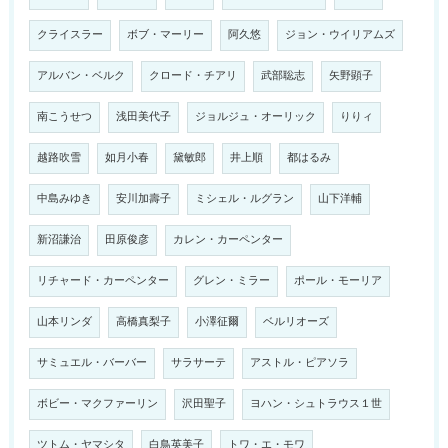
クライスラー
ボブ・マーリー
阿久悠
ジョン・ウイリアムズ
アルバン・ベルク
クロード・チアリ
武部聡志
矢野顕子
南こうせつ
浅田美代子
ジョルジュ・オーリック
りりィ
越路吹雪
如月小春
黛敏郎
井上順
都はるみ
中島みゆき
安川加壽子
ミシェル・ルグラン
山下洋輔
新沼謙治
田原俊彦
カレン・カーペンター
リチャード・カーペンター
グレン・ミラー
ポール・モーリア
山本リンダ
高橋真梨子
小澤征爾
ベルリオーズ
サミュエル・バーバー
サラサーテ
アストル・ピアソラ
ボビー・マクファーリン
沢田聖子
ヨハン・シュトラウス１世
ツトム・ヤマシタ
白鳥英美子
トワ・エ・モワ