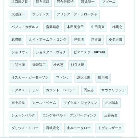
浜口庫之助
朝丘雪路
河合奈保子
萩原健一
ブゾーニ
大瀧詠一
グラナドス
アリシア・デ・ラローチャ
パブロ・カザルス
斎藤晴彦
本田美奈子
中田喜直
梯剛之
武満徹
ルイ・アームストロング
渥美清
堺正章
桑名正博
ジョリヴェ
ショスタコーヴィチ
ピアニスターHIROSHI
古関裕而
湯浅譲二
椎名恵
杉良太郎
オスカー・ピーターソン
マドンナ
深沢七郎
前川清
アグネス・チャン
カウント・ベイシー
円広志
サヴァリッシュ
田中星児
カール・ベーム
マイケル・ジャクソン
井上陽水
シェーンベルク
エンゲルベルト・フンパーディンク
三善英史
ダリウス・ミヨー
岩城宏之
山本コータロー
ドヴォルザーク