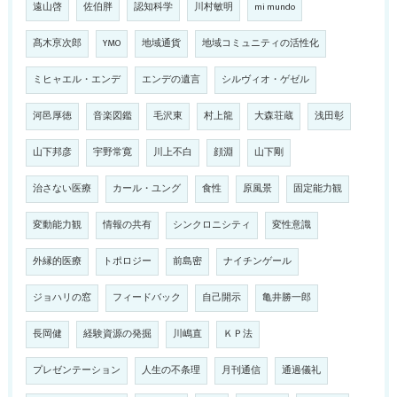
遠山啓
佐伯胖
認知科学
川村敏明
mi mundo
髙木亰次郎
YMO
地域通貨
地域コミュニティの活性化
ミヒャエル・エンデ
エンデの遺言
シルヴィオ・ゲゼル
河邑厚徳
音楽図鑑
毛沢東
村上龍
大森荘蔵
浅田彰
山下邦彦
宇野常寛
川上不白
顔淵
山下剛
治さない医療
カール・ユング
食性
原風景
固定能力観
変動能力観
情報の共有
シンクロニシティ
変性意識
外縁的医療
トポロジー
前島密
ナイチンゲール
ジョハリの窓
フィードバック
自己開示
亀井勝一郎
長岡健
経験資源の発掘
川嶋直
ＫＰ法
プレゼンテーション
人生の不条理
月刊通信
通過儀礼