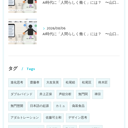
AI時代に「人間らしく働く」には？ 〜山口周さんの対談動画・文字起こし（その１）〜
2026/08/06
AI時代に「人間らしく働く」には？ 〜山口周さんのインタビュー記事、動画より〜
タグ
Tags
進化思考
齋藤孝
大友良英
松尾睦
松尾匡
柊木匠
ダブルバインド
井上正保
声紋分析
無門関
禅宗
無門慧開
日本語の起源
カミュ
偽装食品
アダルトレーション
佐藤可士和
デザイン思考