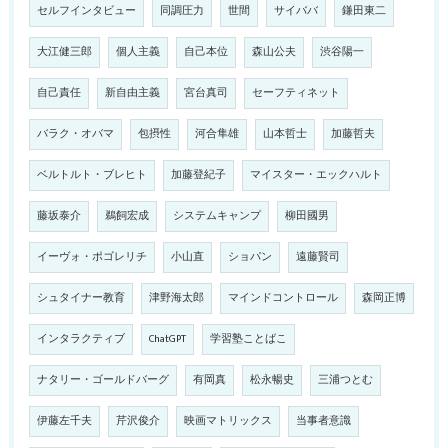
セルフインタビュー
同調圧力
世間
サイババ
鎌田東二
大江健三郎
個人主義
自己本位
森山公夫
渋谷陽一
自己責任
新自由主義
宮台真司
セーフティネット
バラク・オバマ
包摂性
河合隼雄
山本哲士
加藤哲夫
ベルトルト・ブレヒト
加藤登紀子
マイスター・エックハルト
藤坂泰介
鵜飼宏成
システムキャンプ
柳田國男
イーヴォ・ポゴレリチ
小山直
ショパン
遠藤賢司
シュタイナー教育
津野海太郎
マインドコントロール
森岡正博
インタラクティブ
ChatGPT
学習塾ことばこ
ナタリー・ゴールドバーグ
有岡真
松永暢史
三浦つとむ
伊藤左千夫
芹沢俊介
映画マトリックス
当事者意識