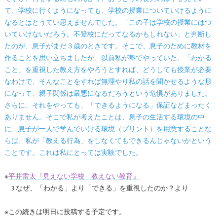
て、学校に行くようになっても、学校の授業についていけるように
なるとはとうてい思えませんでした。「この子は学校の授業にはつ
いていけないだろう。不登校にだってなるかもしれない」と判断し
たのが、息子がまだ３歳のときです。そこで、息子のために教材を
作ることを思い立ちましたが、以前私が塾でやっていた、「わかる
こと」を重視した教え方をやろうとすれば、どうしても授業が必要
なわけで、そんなことをすれば無理やり私の話を聞かせるような形
になって、親子関係は最悪になるだろうという危惧がありました。
さらに、それをやっても、「できるようになる」保証などまったく
ありません。そこで私が考えたことは、息子の生活する環境の中
に、息子が一人で学んでいける環境（プリント）を用意することな
らば、私が「教える行為」をしなくてもできるんじゃないかという
ことです。これは私にとっては実験でした。
※
平井雷太『見えない学校 教えない教育』
3 なぜ、「わかる」より「できる」を重視したのか？より
※この続きは明日に投稿する予定です。