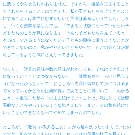
に残ってやらせるしかありません。ですから、授業を工夫すること
で「わからせること」はできても、私が子どもたちを「できるよう
にすること」は本当にむずかしいと実感は募るばかりでした。しか
し、いくら授業を楽しんでも、「できる」状態になっていかない子
どもたちのことが気になります。そんな子どもたちを見ていると、
本当は「できるようになりたい」子どもの期待に沿うようなことが
できていないのに、私がやりたいことをやって、ただ自分だけが満
足しているような気にさえなってきました。
つまり、「計算の意味や数の意味がわかっても、それはできるよう
になっていくことにつながらない」、「算数をおもしろいと思うよ
うになったからといって、おもしろい内容に習熟して身につけるま
でやっていくかどうかは無関係」であることに気づいて、「わかる
こと」を重視した塾をそのまま続けていくことは、私にとっては犯
罪的なことをやっているような気さえしてしまい、その塾を続けて
いくことができなくなってやめてしまったのでした。
ところが、「教育（=教えること）」から足を洗ったつもりでいたの
ですが、何をするにものんびり、おっとりの長男の様子を見てい