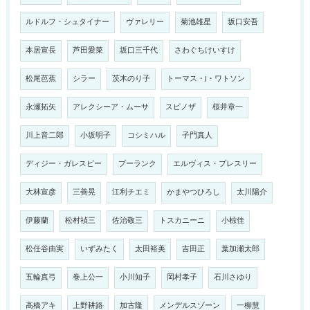
ルドルフ・シュタイナー
ヴァレリー
菊池雄星
坂口安吾
本居宣長
芦田愛菜
坂口三千代
さわぐちけいすけ
松尾芭蕉
シラー
茨木のり子
トーマス・J・ワトソン
永瀬拓矢
アレクシーア・ムーサ
スピノザ
桜井章一
川上音二郎
小坂明子
コシミハル
子門真人
ディジー・ガレスピー
プーランク
エルヴィス・プレスリー
大林宣彦
三善晃
江利チエミ
かまやつひろし
太川陽介
伊藤蘭
松村禎三
佐治敬三
トスカニーニ
小椋佳
松任谷由実
いずみたく
太田裕美
吉田正
葉加瀬太郎
五輪真弓
巻上公一
小川知子
岡村孝子
石川さゆり
高橋アキ
上野耕路
加古隆
メンデルスゾーン
一柳慧