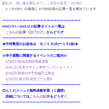
飲むか、赤い薬を飲むか？」（今日の名言・その61）
※（その61）の最後にその60以前の記事一覧を載せています
ーーーーーーーーーーーーーーーーーーーーーーー
●2021.9.1～2023.12.31記事タイトル一覧は
こちらの記事（旧ブログ）
からどうぞ
ーーーーーーーーーーーーーーーーーーーーーーー
★中村教室のお盆休み ８／１３(火)〜１６(金)★
ーーーーーーーーーーーーーーーーーーーーーーー
☆寺子屋塾に関連するイベントのご案内☆
8/18(日) 第26回易経初級講座
8/24(土) 未来デザイン考程ワンデイセミナー
8/25(日) 映画VOP予告編⑦上映会
9/29(日) 第27回 経営ゲーム塾B
ーーーーーーーーーーーーーーーーーーーーーーー
◎らくだメソッド無料体験学習（１週間）
詳細については
こちらの記事
をどうぞ！
ーーーーーーーーーーーーーーーーーーーーーーー