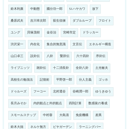
鈴木利廣
中動態
國分功一郎
S.I.ハヤカワ
放下
桑原武夫
吉川幸次郎
荻生徂徠
ダブルループ
フロイト
ユング
貝塚茂樹
金谷治
宮崎市定
ドラッカー
渋沢栄一
内在化
集合的無意識
文言伝
エネルギー構造
山口卓三
説卦伝
八卦
繋辞伝
六十四卦
序卦伝
ライプニッツ
雑卦伝
十二消長卦
全卦八卦
土光敏夫
高校生の勉強法
記憶術
平野啓一郎
分人主義
ゴッホ
ドゥルーズ
フーコー
北村透谷
谷崎潤一郎
ゆうきゆう
長月みそか
内的観点と外的観点
四則計算
数感覚の養成
スモールステップ
中村蓉
大島清
免疫機構
差異
鈴木大拙
ネルケ無方
ビヤガーデン
ラーニングバー