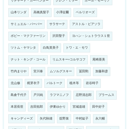
リチャード・カーペンター
グレン・ミラー
ポール・モーリア
山本リンダ
高橋真梨子
小澤征爾
ベルリオーズ
サミュエル・バーバー
サラサーテ
アストル・ピアソラ
ボビー・マクファーリン
沢田聖子
ヨハン・シュトラウス１世
ツトム・ヤマシタ
白鳥英美子
トワ・エ・モワ
ナット・キング・コール
リムスキー=コルサコフ
尾崎亜美
竹内まりや
宮川泰
ムソルグスキー
冨田勲
加藤和彦
北山修
梶芽衣子
バルトーク
植木等
岩谷時子
島倉千代子
戸川純
ラフマニノフ
忌野清志郎
ブラームス
本居長世
吉田拓郎
伊東ゆかり
宮城道雄
田中好子
キャンディーズ
矢代秋雄
舘野泉
中村紘子
永六輔