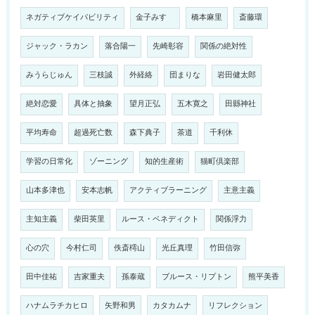
ネガティブケイパビリティ
金子みすゞ
橋本麻里
斎藤環
ジャック・ラカン
落合陽一
先崎彰容
関係の絶対性
みうらじゅん
三枝誠
外経絡
団まりな
岩田健太郎
絶対恋愛
具体と抽象
望月正弘
五木寛之
田縣神社
平均寿命
超過死亡数
森下典子
茶道
千利休
学習の日常化
ゾーニング
知的生産術
猫町倶楽部
山本多津也
安本志帆
アクティブラーニング
主意主義
主知主義
柴田英里
ルース・ベネディクト
関係浮力
心の穴
今村仁司
佚斎樗山
光丘真理
竹田信弥
田中佳祐
吉家重夫
孫泰蔵
ブルース・リプトン
熊平美香
ハナムラチカヒロ
矢野和男
カタカムナ
リフレクション