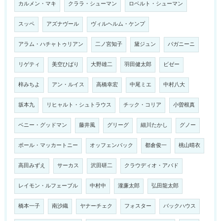
カルメン・マキ
クララ・シューマン
ロベルト・シューマン
スッペ
アズナヴール
ヴィルヘルム・ケンプ
アラム・ハチャトゥリアン
二ノ宮知子
黛ジュン
パガニーニ
リゲティ
美空ひばり
大野雄二
羽田健太郎
ビゼー
梓みちよ
アン・ルイス
高橋幸宏
中尾ミエ
中村八大
坂本九
リヒャルト・シュトラウス
チック・コリア
小曽根真
ベニー・グッドマン
藤井風
グリーグ
細川たかし
グノー
ポール・マッカートニー
オッフェンバック
都倉俊一
桃山晴衣
高田みずえ
サーカス
沢田研二
クラウディオ・アバド
レイモン・ルフェーブル
中村中
瀧廉太郎
弘田龍太郎
橋本一子
南沙織
ヤナーチェク
フォスター
バックハウス