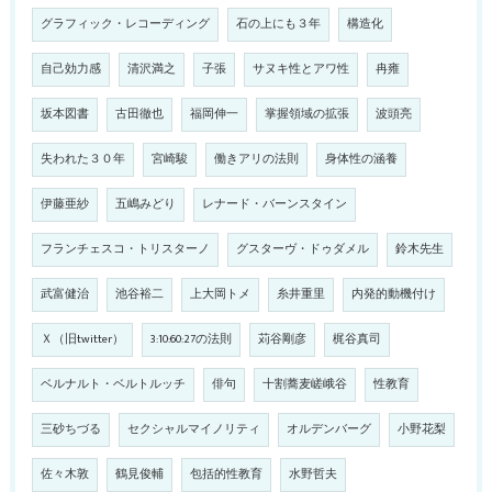
グラフィック・レコーディング
石の上にも３年
構造化
自己効力感
清沢満之
子張
サヌキ性とアワ性
冉雍
坂本図書
古田徹也
福岡伸一
掌握領域の拡張
波頭亮
失われた３０年
宮崎駿
働きアリの法則
身体性の涵養
伊藤亜紗
五嶋みどり
レナード・バーンスタイン
フランチェスコ・トリスターノ
グスターヴ・ドゥダメル
鈴木先生
武富健治
池谷裕二
上大岡トメ
糸井重里
内発的動機付け
Ｘ（旧twitter）
3:10:60:27の法則
苅谷剛彦
梶谷真司
ベルナルト・ベルトルッチ
俳句
十割蕎麦嵯峨谷
性教育
三砂ちづる
セクシャルマイノリティ
オルデンバーグ
小野花梨
佐々木敦
鶴見俊輔
包括的性教育
水野哲夫