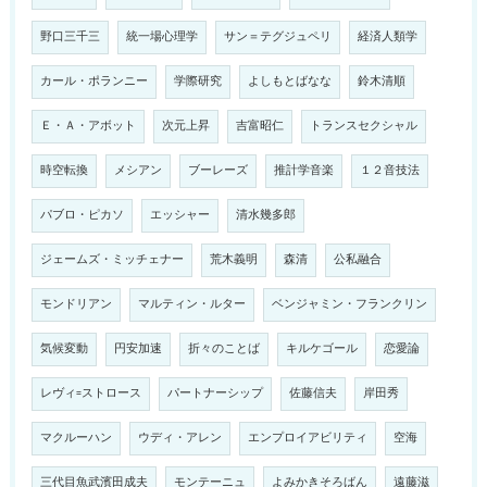
野口三千三
統一場心理学
サン＝テグジュペリ
経済人類学
カール・ポランニー
学際研究
よしもとばなな
鈴木清順
Ｅ・Ａ・アボット
次元上昇
吉富昭仁
トランスセクシャル
時空転換
メシアン
ブーレーズ
推計学音楽
１２音技法
パブロ・ピカソ
エッシャー
清水幾多郎
ジェームズ・ミッチェナー
荒木義明
森清
公私融合
モンドリアン
マルティン・ルター
ベンジャミン・フランクリン
気候変動
円安加速
折々のことば
キルケゴール
恋愛論
レヴィ=ストロース
パートナーシップ
佐藤信夫
岸田秀
マクルーハン
ウディ・アレン
エンプロイアビリティ
空海
三代目魚武濱田成夫
モンテーニュ
よみかきそろばん
遠藤滋