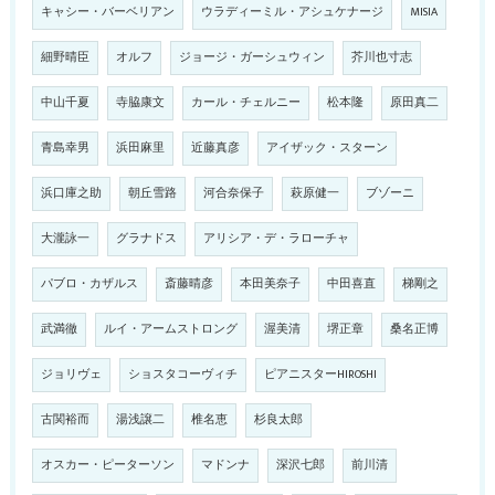
キャシー・バーベリアン
ウラディーミル・アシュケナージ
MISIA
細野晴臣
オルフ
ジョージ・ガーシュウィン
芥川也寸志
中山千夏
寺脇康文
カール・チェルニー
松本隆
原田真二
青島幸男
浜田麻里
近藤真彦
アイザック・スターン
浜口庫之助
朝丘雪路
河合奈保子
萩原健一
ブゾーニ
大瀧詠一
グラナドス
アリシア・デ・ラローチャ
パブロ・カザルス
斎藤晴彦
本田美奈子
中田喜直
梯剛之
武満徹
ルイ・アームストロング
渥美清
堺正章
桑名正博
ジョリヴェ
ショスタコーヴィチ
ピアニスターHIROSHI
古関裕而
湯浅譲二
椎名恵
杉良太郎
オスカー・ピーターソン
マドンナ
深沢七郎
前川清