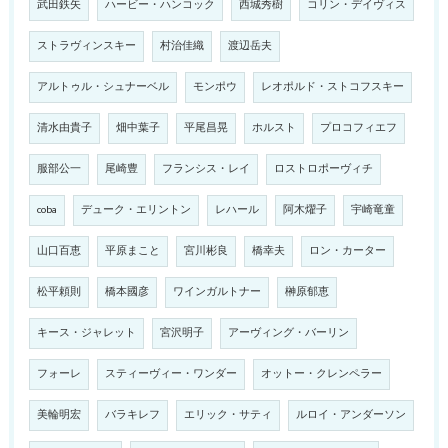
武田鉄矢
ハービー・ハンコック
西城秀樹
コリン・デイヴィス
ストラヴィンスキー
村治佳織
渡辺岳夫
アルトゥル・シュナーベル
モンポウ
レオポルド・ストコフスキー
清水由貴子
畑中葉子
平尾昌晃
ホルスト
プロコフィエフ
服部公一
尾崎豊
フランシス・レイ
ロストロポーヴィチ
coba
デューク・エリントン
レハール
阿木燿子
宇崎竜童
山口百恵
平原まこと
宮川彬良
橋幸夫
ロン・カーター
松平頼則
橋本國彦
ワインガルトナー
榊原郁恵
キース・ジャレット
宮沢明子
アーヴィング・バーリン
フォーレ
スティーヴィー・ワンダー
オットー・クレンペラー
美輪明宏
バラキレフ
エリック・サティ
ルロイ・アンダーソン