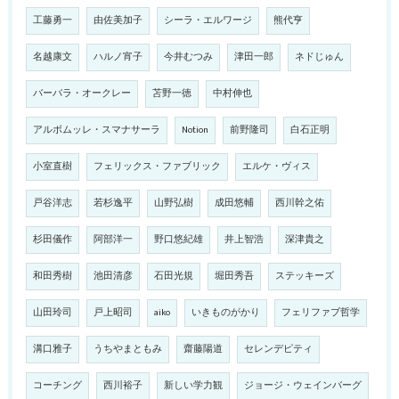
工藤勇一
由佐美加子
シーラ・エルワージ
熊代亨
名越康文
ハルノ宵子
今井むつみ
津田一郎
ネドじゅん
バーバラ・オークレー
苫野一徳
中村伸也
アルボムッレ・スマナサーラ
Notion
前野隆司
白石正明
小室直樹
フェリックス・ファブリック
エルケ・ヴィス
戸谷洋志
若杉逸平
山野弘樹
成田悠輔
西川幹之佑
杉田儀作
阿部洋一
野口悠紀雄
井上智浩
深津貴之
和田秀樹
池田清彦
石田光規
堀田秀吾
ステッキーズ
山田玲司
戸上昭司
aiko
いきものがかり
フェリファブ哲学
溝口雅子
うちやまともみ
齋藤陽道
セレンデピティ
コーチング
西川裕子
新しい学力観
ジョージ・ウェインバーグ