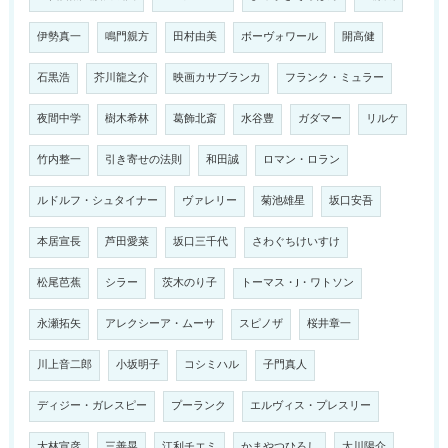
伊勢真一
鳴門親方
田村由美
ボーヴォワール
開高健
石黒浩
芥川龍之介
映画カサブランカ
フランク・ミュラー
夜間中学
樹木希林
葛飾北斎
水谷豊
ガダマー
リルケ
竹内整一
引き寄せの法則
和田誠
ロマン・ロラン
ルドルフ・シュタイナー
ヴァレリー
菊池雄星
坂口安吾
本居宣長
芦田愛菜
坂口三千代
さわぐちけいすけ
松尾芭蕉
シラー
茨木のり子
トーマス・J・ワトソン
永瀬拓矢
アレクシーア・ムーサ
スピノザ
桜井章一
川上音二郎
小坂明子
コシミハル
子門真人
ディジー・ガレスピー
プーランク
エルヴィス・プレスリー
大林宣彦
三善晃
江利チエミ
かまやつひろし
太川陽介