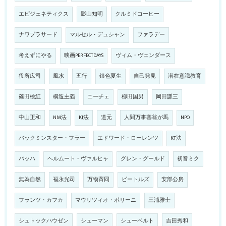
エピジェネティクス
影山知明
クルミドコーヒー
ナワプラサード
マルセル・デュシャン
ファラデー
考えずにやる
映画PERFECTDAYS
ヴィム・ヴェンダース
役所広司
風水
五行
銀色夏生
自己発見
潜在意識教育
篠田桃紅
構造主義
ニーチェ
柳田国男
岡田謙三
中山正和
NM法
KJ法
道元
人間万事塞翁が馬
NPO
バックミンスター・フラー
エドワード・ローレンツ
KT法
バッハ
ヘルムート・ヴァルヒャ
グレン・グールド
初音ミク
無為自然
福永光司
万物斉同
ビートルズ
安部公房
フランツ・カフカ
マウリツィオ・ポリーニ
三浦雅士
シュトックハウゼン
シューマン
シューベルト
吉田秀和