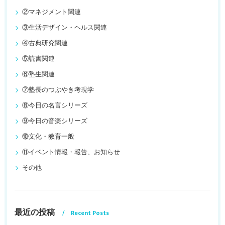
②マネジメント関連
③生活デザイン・ヘルス関連
④古典研究関連
⑤読書関連
⑥塾生関連
⑦塾長のつぶやき考現学
⑧今日の名言シリーズ
⑨今日の音楽シリーズ
⑩文化・教育一般
⑪イベント情報・報告、お知らせ
その他
最近の投稿
Recent Posts