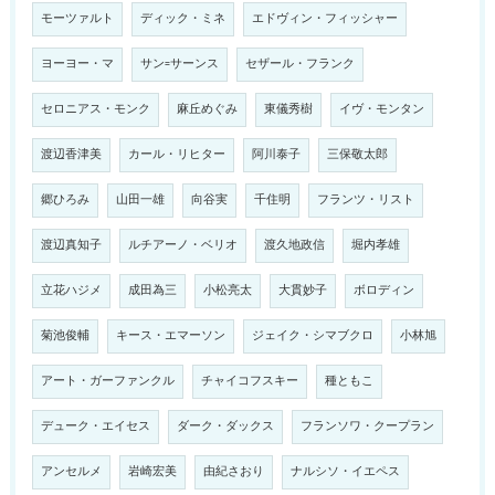
モーツァルト
ディック・ミネ
エドヴィン・フィッシャー
ヨーヨー・マ
サン=サーンス
セザール・フランク
セロニアス・モンク
麻丘めぐみ
東儀秀樹
イヴ・モンタン
渡辺香津美
カール・リヒター
阿川泰子
三保敬太郎
郷ひろみ
山田一雄
向谷実
千住明
フランツ・リスト
渡辺真知子
ルチアーノ・ベリオ
渡久地政信
堀内孝雄
立花ハジメ
成田為三
小松亮太
大貫妙子
ボロディン
菊池俊輔
キース・エマーソン
ジェイク・シマブクロ
小林旭
アート・ガーファンクル
チャイコフスキー
種ともこ
デューク・エイセス
ダーク・ダックス
フランソワ・クープラン
アンセルメ
岩崎宏美
由紀さおり
ナルシソ・イエペス