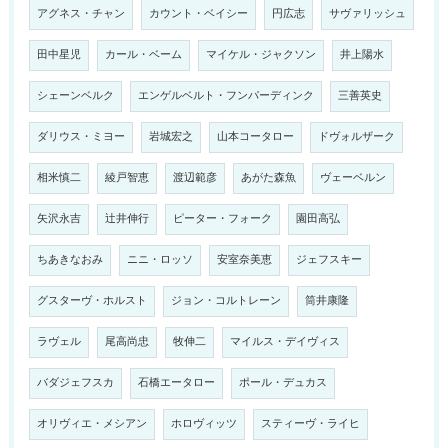
アグネス・チャン
カウント・ベイシー
円広志
サヴァリッシュ
田中星児
カール・ベーム
マイケル・ジャクソン
井上陽水
シェーンベルク
エンゲルベルト・フンパーディンク
三善英史
ダリウス・ミヨー
岩城宏之
山本コータロー
ドヴォルザーク
相米慎二
綾戸智恵
渡辺範彦
あがた森魚
ヴェーベルン
矢沢永吉
辻井伸行
ピーター・フォーク
園田高弘
ちあきなおみ
ニニ・ロッソ
安室奈美恵
ジェフスキー
グスターヴ・ホルスト
ジョン・コルトレーン
筒井康隆
ラヴェル
尾高尚忠
牧伸二
マイルス・デイヴィス
バダジェフスカ
石橋エータロー
ポール・デュカス
オリヴィエ・メシアン
ホロヴィッツ
スティーヴ・ライヒ