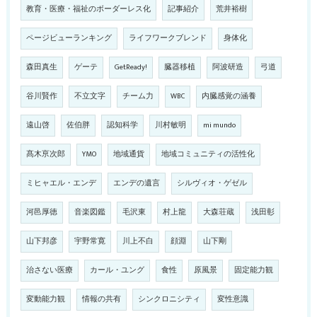
教育・医療・福祉のボーダーレス化
記事紹介
荒井裕樹
ページビューランキング
ライフワークブレンド
身体化
森田真生
ゲーテ
GetReady!
臓器移植
阿波研造
弓道
谷川賢作
不立文字
チーム力
WBC
内臓感覚の涵養
遠山啓
佐伯胖
認知科学
川村敏明
mi mundo
髙木亰次郎
YMO
地域通貨
地域コミュニティの活性化
ミヒャエル・エンデ
エンデの遺言
シルヴィオ・ゲゼル
河邑厚徳
音楽図鑑
毛沢東
村上龍
大森荘蔵
浅田彰
山下邦彦
宇野常寛
川上不白
顔淵
山下剛
治さない医療
カール・ユング
食性
原風景
固定能力観
変動能力観
情報の共有
シンクロニシティ
変性意識