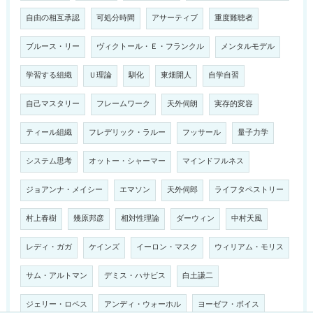
自由の相互承認
可処分時間
アサーティブ
重度難聴者
ブルース・リー
ヴィクトール・Ｅ・フランクル
メンタルモデル
学習する組織
Ｕ理論
馴化
東畑開人
自学自習
自己マスタリー
フレームワーク
天外伺朗
実存的変容
ティール組織
フレデリック・ラルー
フッサール
量子力学
システム思考
オットー・シャーマー
マインドフルネス
ジョアンナ・メイシー
エマソン
天外伺郎
ライフタペストリー
村上春樹
幾原邦彦
相対性理論
ダーウィン
中村天風
レディ・ガガ
ケインズ
イーロン・マスク
ウィリアム・モリス
サム・アルトマン
デミス・ハサビス
白土謙二
ジェリー・ロペス
アンディ・ウォーホル
ヨーゼフ・ボイス