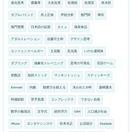
進化思考
齋藤孝
大友良英
松尾睦
松尾匡
柊木匠
ダブルバインド
井上正保
声紋分析
無門関
禅宗
無門慧開
日本語の起源
カミュ
偽装食品
アダルトレーション
佐藤可士和
デザイン思考
エンツェンスベルガー
立花隆
見当識
いのち連関体
ダブリング
抽象化トレーニング
思考の可視化
言語ゲーム
算数語
知的ストック
マッキントッシュ
スティッキーズ
Evernote
内拠
観察力を鍛える
失われた30年
森嶋通夫
時価総額
苦手意識
コンプレックス
できない自覚
数学の勉強法
文字式
絶対浮力
GNH
人口減少社会
iPhone
ヨシタケシンスケ
松本光正
お店紹介
Facebook