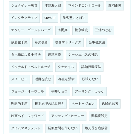
シュタイナー教育
津野海太郎
マインドコントロール
森岡正博
インタラクティブ
ChatGPT
学習塾ことばこ
ナタリー・ゴールドバーグ
有岡真
松永暢史
三浦つとむ
伊藤左千夫
芹沢俊介
映画マトリックス
当事者意識
食べ物による手当法
追求主義
シーシュポスの神話
ベルナルド・ベルトルッチ
クセナキス
認知行動療法
スヌーピー
潮目を読む
存在を消す
頑張らない
ジョージ・オーウェル
朝井リョウ
アーリング・カッゲ
理想的本箱
根本原理の組み替え
ベートーヴェン
逸脱的思考
映画ペイ・フォワード
アンサング・ヒーロー
難易度設定
タイムマネジメント
疑似空間を作らない
燃え尽き症候群