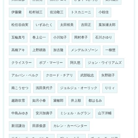
伊藤蘭
松村禎三
佐治敬三
トスカニーニ
小椋佳
松任谷由実
いずみたく
太田裕美
吉田正
葉加瀬太郎
五輪真弓
巻上公一
小川知子
岡村孝子
石川さゆり
高橋アキ
上野耕路
加古隆
メンデルスゾーン
一柳慧
クライスラー
ボブ・マーリー
阿久悠
ジョン・ウイリアムズ
アルバン・ベルク
クロード・チアリ
武部聡志
矢野顕子
南こうせつ
浅田美代子
ジョルジュ・オーリック
りりィ
越路吹雪
如月小春
黛敏郎
井上順
都はるみ
中島みゆき
安川加壽子
ミシェル・ルグラン
山下洋輔
新沼謙治
田原俊彦
カレン・カーペンター