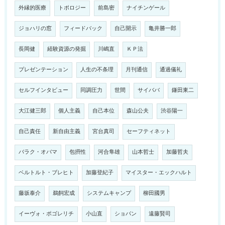
外縁的医療
トポロジー
前島密
ナイチンゲール
ジョハリの窓
フィードバック
自己開示
亀井勝一郎
長岡健
経験資源の発掘
川嶋直
ＫＰ法
プレゼンテーション
人生の不条理
月刊通信
通過儀礼
セルフインタビュー
同調圧力
世間
サイババ
鎌田東二
大江健三郎
個人主義
自己本位
森山公夫
渋谷陽一
自己責任
新自由主義
宮台真司
セーフティネット
バラク・オバマ
包摂性
河合隼雄
山本哲士
加藤哲夫
ベルトルト・ブレヒト
加藤登紀子
マイスター・エックハルト
藤坂泰介
鵜飼宏成
システムキャンプ
柳田國男
イーヴォ・ポゴレリチ
小山直
ショパン
遠藤賢司