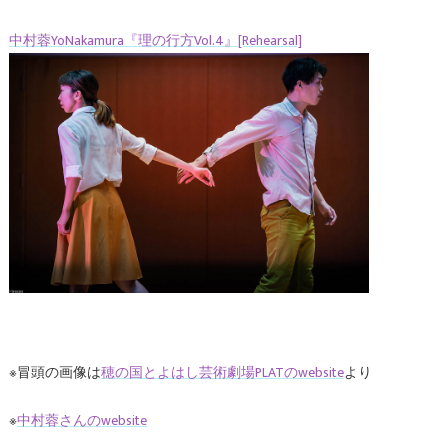
中村蓉YoNakamura『理の行方Vol.4』[Rehearsal]
※冒頭の画像は
穂の国とよはし芸術劇場PLATのwebsite
より
※
中村蓉さんのwebsite