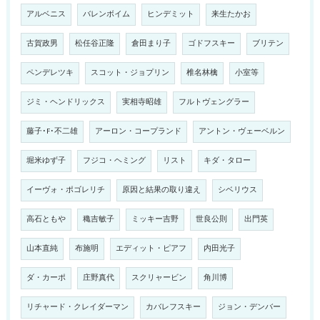
アルベニス
バレンボイム
ヒンデミット
来生たかお
古賀政男
松任谷正隆
倉田まり子
ゴドフスキー
ブリテン
ペンデレツキ
スコット・ジョプリン
椎名林檎
小室等
ジミ・ヘンドリックス
実相寺昭雄
フルトヴェングラー
藤子･F･不二雄
アーロン・コープランド
アントン・ヴェーベルン
堀米ゆず子
フジコ・ヘミング
リスト
キダ・タロー
イーヴォ・ポゴレリチ
原因と結果の取り違え
シベリウス
高石ともや
穐吉敏子
ミッキー吉野
世良公則
出門英
山本直純
布施明
エディット・ピアフ
内田光子
ダ・カーポ
庄野真代
スクリャービン
角川博
リチャード・クレイダーマン
カバレフスキー
ジョン・デンバー