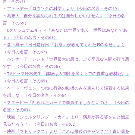
言・その71）
・
ファラデー『ロウソクの科学』より（今日の名言・その70）
・
為末大「自分を認められるのは自分しかいません」（今日の名
言・その69）
・
J.クリシュナムルティ「あなたは世界であり、世界はあなたであ
る」（今日の名言・その68）
・
森下典子『日日是好日 「お茶」が教えてくれた15の幸せ』より
（今日の名言・その67）
・
ハンナ・アーレント「世界最大の悪は、ごく平凡な人間が行う悪
です」（今日の名言・その66）
・
TVドラマ鈴木先生「体験は人間性を磨く上での貴重な教材だ。」
（今日の名言・その65）
・
ベートーヴェン「つねに行為の動機のみを重んじて帰着する結果
を想うな」（今日の名言・その64）
・
スヌーピー「配られたカードで勝負するしかないのさ」（今日の
名言・その63）
・
映画『シェルタリング・スカイ』より「満月が昇る姿をあと幾度
見るだろう？」（今日の名言・その62）
・
映画『マトリックス』より「これは最後のチャンスだ！青い薬を