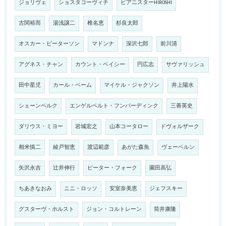
ジョリヴェ
ショスタコーヴィチ
ピアニスターHIROSHI
古関裕而
湯浅譲二
椎名恵
杉良太郎
オスカー・ピーターソン
マドンナ
深沢七郎
前川清
アグネス・チャン
カウント・ベイシー
円広志
サヴァリッシュ
田中星児
カール・ベーム
マイケル・ジャクソン
井上陽水
シェーンベルク
エンゲルベルト・フンパーディンク
三善英史
ダリウス・ミヨー
岩城宏之
山本コータロー
ドヴォルザーク
相米慎二
綾戸智恵
渡辺範彦
あがた森魚
ヴェーベルン
矢沢永吉
辻井伸行
ピーター・フォーク
園田高弘
ちあきなおみ
ニニ・ロッソ
安室奈美恵
ジェフスキー
グスターヴ・ホルスト
ジョン・コルトレーン
筒井康隆