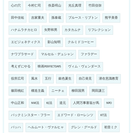
心の穴
今村仁司
佚斎樗山
光丘真理
竹田信弥
田中佳祐
吉家重夫
孫泰蔵
ブルース・リプトン
熊平美香
ハナムラチカヒロ
矢野和男
カタカムナ
リフレクション
エピジェネティクス
影山知明
クルミドコーヒー
ナワプラサード
マルセル・デュシャン
ファラデー
考えずにやる
映画PERFECTDAYS
ヴィム・ヴェンダース
役所広司
風水
五行
銀色夏生
自己発見
潜在意識教育
篠田桃紅
構造主義
ニーチェ
柳田国男
岡田謙三
中山正和
NM法
KJ法
道元
人間万事塞翁が馬
NPO
バックミンスター・フラー
エドワード・ローレンツ
KT法
バッハ
ヘルムート・ヴァルヒャ
グレン・グールド
初音ミク