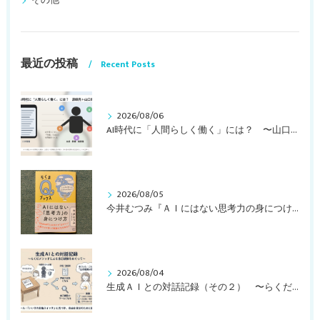
その他
最近の投稿
Recent Posts
2026/08/06
AI時代に「人間らしく働く」には？ 〜山口周さんのインタビュー記事、動画より〜
2026/08/05
今井むつみ『ＡＩにはない思考力の身につけ方 ことばの学びはなぜ大切なのか？』
2026/08/04
生成ＡＩとの対話記録（その２） 〜らくだメソッドによる自己観察をめぐって〜