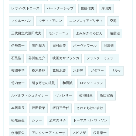
レヴィ=ストロース
パートナーシップ
佐藤信夫
岸田秀
マクルーハン
ウディ・アレン
エンプロイアビリティ
空海
三代目魚武濱田成夫
モンテーニュ
よみかきそろばん
遠藤滋
伊勢真一
鳴門親方
田村由美
ボーヴォワール
開高健
石黒浩
芥川龍之介
映画カサブランカ
フランク・ミュラー
夜間中学
樹木希林
葛飾北斎
水谷豊
ガダマー
リルケ
竹内整一
引き寄せの法則
和田誠
ロマン・ロラン
ルドルフ・シュタイナー
ヴァレリー
菊池雄星
坂口安吾
本居宣長
芦田愛菜
坂口三千代
さわぐちけいすけ
松尾芭蕉
シラー
茨木のり子
トーマス・J・ワトソン
永瀬拓矢
アレクシーア・ムーサ
スピノザ
桜井章一