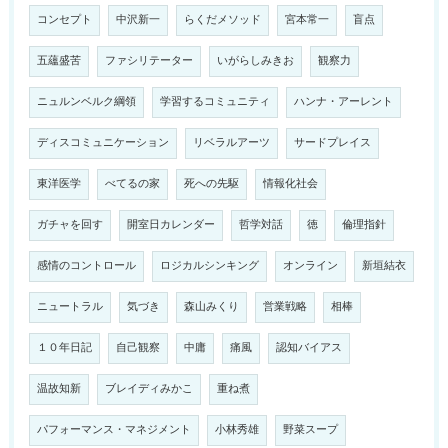
コンセプト
中沢新一
らくだメソッド
宮本常一
盲点
五蘊盛苦
ファシリテーター
いがらしみきお
観察力
ニュルンベルク綱領
学習するコミュニティ
ハンナ・アーレント
ディスコミュニケーション
リベラルアーツ
サードプレイス
東洋医学
べてるの家
死への先駆
情報化社会
ガチャを回す
開室日カレンダー
哲学対話
徳
倫理指針
感情のコントロール
ロジカルシンキング
オンライン
新垣結衣
ニュートラル
気づき
森山みくり
営業戦略
相棒
１０年日記
自己観察
中庸
痛風
認知バイアス
温故知新
ブレイディみかこ
重ね煮
パフォーマンス・マネジメント
小林秀雄
野菜スープ