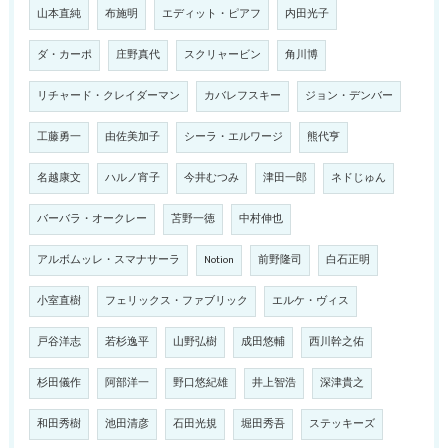
山本直純
布施明
エディット・ピアフ
内田光子
ダ・カーポ
庄野真代
スクリャービン
角川博
リチャード・クレイダーマン
カバレフスキー
ジョン・デンバー
工藤勇一
由佐美加子
シーラ・エルワージ
熊代亨
名越康文
ハルノ宵子
今井むつみ
津田一郎
ネドじゅん
バーバラ・オークレー
苫野一徳
中村伸也
アルボムッレ・スマナサーラ
Notion
前野隆司
白石正明
小室直樹
フェリックス・ファブリック
エルケ・ヴィス
戸谷洋志
若杉逸平
山野弘樹
成田悠輔
西川幹之佑
杉田儀作
阿部洋一
野口悠紀雄
井上智浩
深津貴之
和田秀樹
池田清彦
石田光規
堀田秀吾
ステッキーズ