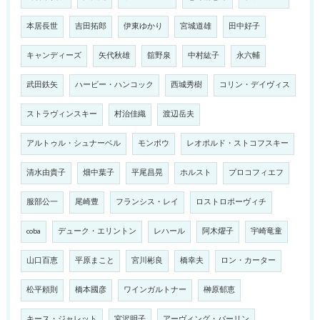
本居長世
吉田拓郎
伊東ゆかり
宮城道雄
田中好子
キャンディーズ
矢代秋雄
舘野泉
中村紘子
永六輔
武田鉄矢
ハービー・ハンコック
西城秀樹
コリン・デイヴィス
ストラヴィンスキー
村治佳織
渡辺岳夫
アルトゥル・シュナーベル
モンポウ
レオポルド・ストコフスキー
清水由貴子
畑中葉子
平尾昌晃
ホルスト
プロコフィエフ
服部公一
尾崎豊
フランシス・レイ
ロストロポーヴィチ
coba
デューク・エリントン
レハール
阿木燿子
宇崎竜童
山口百恵
平原まこと
宮川彬良
橋幸夫
ロン・カーター
松平頼則
橋本國彦
ワインガルトナー
榊原郁恵
キース・ジャレット
宮沢明子
アーヴィング・バーリン