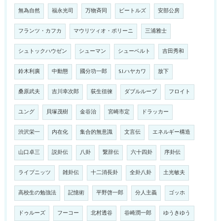
無為自然
福永光司
万物斉同
ビートルズ
安部公房
フランツ・カフカ
マウリツィオ・ポリーニ
三浦雅士
シュトックハウゼン
シューマン
シューベルト
吉田秀和
鈴木利廣
中動態
國分功一郎
S.I.ハヤカワ
放下
桑原武夫
吉川幸次郎
荻生徂徠
ダブルループ
フロイト
ユング
貝塚茂樹
金谷治
宮崎市定
ドラッカー
渋沢栄一
内在化
集合的無意識
文言伝
エネルギー構造
山口卓三
説卦伝
八卦
繋辞伝
六十四卦
序卦伝
ライプニッツ
雑卦伝
十二消長卦
全卦八卦
土光敏夫
高校生の勉強法
記憶術
平野啓一郎
分人主義
ゴッホ
ドゥルーズ
フーコー
北村透谷
谷崎潤一郎
ゆうきゆう