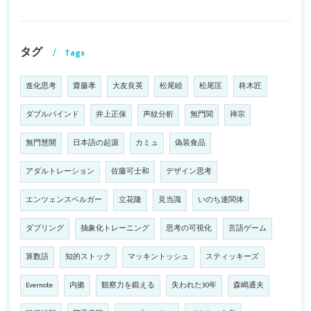
タグ
Tags
進化思考
齋藤孝
大友良英
松尾睦
松尾匡
柊木匠
ダブルバインド
井上正保
声紋分析
無門関
禅宗
無門慧開
日本語の起源
カミュ
偽装食品
アダルトレーション
佐藤可士和
デザイン思考
エンツェンスベルガー
立花隆
見当識
いのち連関体
ダブリング
抽象化トレーニング
思考の可視化
言語ゲーム
算数語
知的ストック
マッキントッシュ
スティッキーズ
Evernote
内拠
観察力を鍛える
失われた30年
森嶋通夫