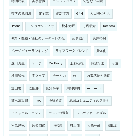
時価総額
苦手意識
コンプレックス
できない自覚
数学の勉強法
文字式
絶対浮力
GNH
人口減少社会
iPhone
ヨシタケシンスケ
松本光正
お店紹介
Facebook
教育・医療・福祉のボーダーレス化
記事紹介
荒井裕樹
ページビューランキング
ライフワークブレンド
身体化
森田真生
ゲーテ
GetReady!
臓器移植
阿波研造
弓道
谷川賢作
不立文字
チーム力
WBC
内臓感覚の涵養
遠山啓
佐伯胖
認知科学
川村敏明
mi mundo
髙木亰次郎
YMO
地域通貨
地域コミュニティの活性化
ミヒャエル・エンデ
エンデの遺言
シルヴィオ・ゲゼル
河邑厚徳
音楽図鑑
毛沢東
村上龍
大森荘蔵
浅田彰