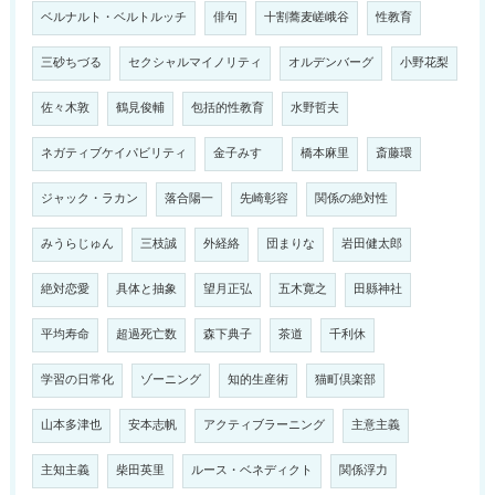
ベルナルト・ベルトルッチ
俳句
十割蕎麦嵯峨谷
性教育
三砂ちづる
セクシャルマイノリティ
オルデンバーグ
小野花梨
佐々木敦
鶴見俊輔
包括的性教育
水野哲夫
ネガティブケイパビリティ
金子みすゞ
橋本麻里
斎藤環
ジャック・ラカン
落合陽一
先崎彰容
関係の絶対性
みうらじゅん
三枝誠
外経絡
団まりな
岩田健太郎
絶対恋愛
具体と抽象
望月正弘
五木寛之
田縣神社
平均寿命
超過死亡数
森下典子
茶道
千利休
学習の日常化
ゾーニング
知的生産術
猫町倶楽部
山本多津也
安本志帆
アクティブラーニング
主意主義
主知主義
柴田英里
ルース・ベネディクト
関係浮力