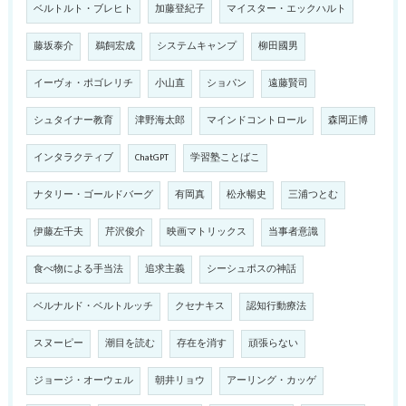
ベルトルト・ブレヒト
加藤登紀子
マイスター・エックハルト
藤坂泰介
鵜飼宏成
システムキャンプ
柳田國男
イーヴォ・ポゴレリチ
小山直
ショパン
遠藤賢司
シュタイナー教育
津野海太郎
マインドコントロール
森岡正博
インタラクティブ
ChatGPT
学習塾ことばこ
ナタリー・ゴールドバーグ
有岡真
松永暢史
三浦つとむ
伊藤左千夫
芹沢俊介
映画マトリックス
当事者意識
食べ物による手当法
追求主義
シーシュポスの神話
ベルナルド・ベルトルッチ
クセナキス
認知行動療法
スヌーピー
潮目を読む
存在を消す
頑張らない
ジョージ・オーウェル
朝井リョウ
アーリング・カッゲ