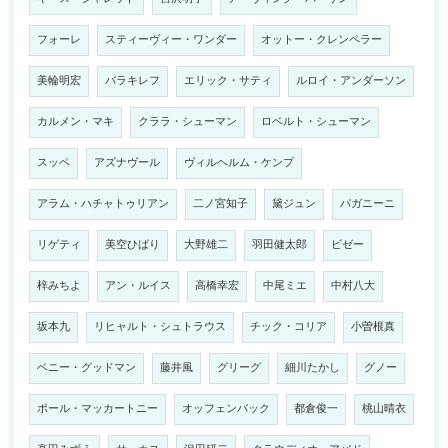
フォーレ
スティーヴィー・ワンダー
オットー・クレンペラー
美輪明宏
バラキレフ
エリック・サティ
ルロイ・アンダーソン
カルメン・マキ
クララ・シューマン
ロベルト・シューマン
スッペ
アズナヴール
ヴィルヘルム・ケンプ
アラム・ハチャトゥリアン
二ノ宮知子
黛ジュン
パガニーニ
リゲティ
美空ひばり
大野雄二
羽田健太郎
ビゼー
梓みちよ
アン・ルイス
高橋幸宏
中尾ミエ
中村八大
坂本九
リヒャルト・シュトラウス
チック・コリア
小曽根真
ベニー・グッドマン
藤井風
グリーグ
細川たかし
グノー
ポール・マッカートニー
オッフェンバック
都倉俊一
桃山晴衣