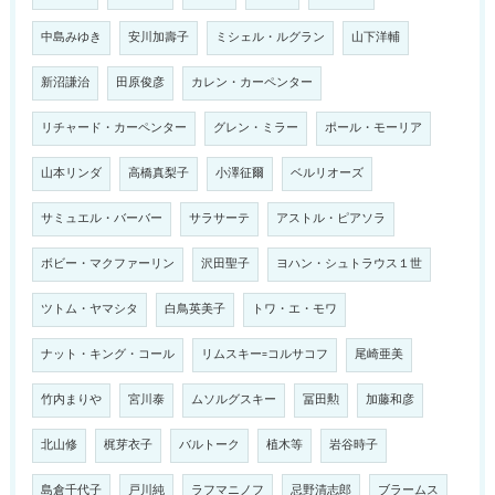
中島みゆき
安川加壽子
ミシェル・ルグラン
山下洋輔
新沼謙治
田原俊彦
カレン・カーペンター
リチャード・カーペンター
グレン・ミラー
ポール・モーリア
山本リンダ
高橋真梨子
小澤征爾
ベルリオーズ
サミュエル・バーバー
サラサーテ
アストル・ピアソラ
ボビー・マクファーリン
沢田聖子
ヨハン・シュトラウス１世
ツトム・ヤマシタ
白鳥英美子
トワ・エ・モワ
ナット・キング・コール
リムスキー=コルサコフ
尾崎亜美
竹内まりや
宮川泰
ムソルグスキー
冨田勲
加藤和彦
北山修
梶芽衣子
バルトーク
植木等
岩谷時子
島倉千代子
戸川純
ラフマニノフ
忌野清志郎
ブラームス