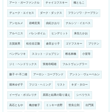
アート・ガーファンクル
チャイコフスキー
種ともこ
デューク・エイセス
ダーク・ダックス
フランソワ・クープラン
アンセルメ
岩崎宏美
由紀さおり
ナルシソ・イエペス
アルベニス
バレンボイム
ヒンデミット
来生たかお
古賀政男
松任谷正隆
倉田まり子
ゴドフスキー
ブリテン
ペンデレツキ
スコット・ジョプリン
椎名林檎
小室等
ジミ・ヘンドリックス
実相寺昭雄
フルトヴェングラー
藤子･F･不二雄
アーロン・コープランド
アントン・ヴェーベルン
堀米ゆず子
フジコ・ヘミング
リスト
キダ・タロー
イーヴォ・ポゴレリチ
原因と結果の取り違え
シベリウス
高石ともや
穐吉敏子
ミッキー吉野
世良公則
出門英