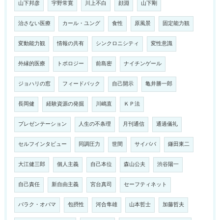
山下邦彦
宇野常寛
川上不白
顔淵
山下剛
治さない医療
カール・ユング
食性
原風景
固定能力観
変動能力観
情報の共有
シンクロニシティ
変性意識
外縁的医療
トポロジー
前島密
ナイチンゲール
ジョハリの窓
フィードバック
自己開示
亀井勝一郎
長岡健
経験資源の発掘
川嶋直
ＫＰ法
プレゼンテーション
人生の不条理
月刊通信
通過儀礼
セルフインタビュー
同調圧力
世間
サイババ
鎌田東二
大江健三郎
個人主義
自己本位
森山公夫
渋谷陽一
自己責任
新自由主義
宮台真司
セーフティネット
バラク・オバマ
包摂性
河合隼雄
山本哲士
加藤哲夫