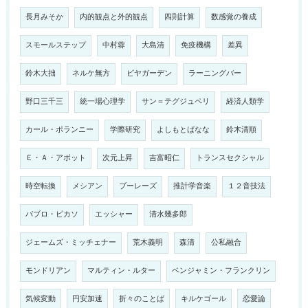
長月みそか
内的観点と外的観点
四則計算
数感覚の養成
スモールステップ
中村蓉
大島清
免疫機構
差異
鈴木大拙
ネルケ無方
ビヤガーデン
ラーニングバー
野口三千三
統一場心理学
サン＝テグジュペリ
経済人類学
カール・ポランニー
学際研究
よしもとばなな
鈴木清順
Ｅ・Ａ・アボット
次元上昇
吉富昭仁
トランスセクシャル
時空転換
メシアン
ブーレーズ
推計学音楽
１２音技法
パブロ・ピカソ
エッシャー
清水幾多郎
ジェームズ・ミッチェナー
荒木義明
森清
公私融合
モンドリアン
マルティン・ルター
ベンジャミン・フランクリン
気候変動
円安加速
折々のことば
キルケゴール
恋愛論