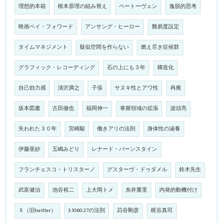
理想的本箱
根本原理の組み替え
ベートーヴェン
逸脱的思考
映画ペイ・フォワード
アンサング・ヒーロー
難易度設定
タイムマネジメント
疑似空間を作らない
燃え尽き症候群
グラフィック・レコーディング
石の上にも３年
構造化
自己効力感
清沢満之
子張
サヌキ性とアワ性
冉雍
坂本図書
古田徹也
福岡伸一
掌握領域の拡張
波頭亮
失われた３０年
宮崎駿
働きアリの法則
身体性の涵養
伊藤亜紗
五嶋みどり
レナード・バーンスタイン
フランチェスコ・トリスターノ
グスターヴ・ドゥダメル
鈴木先生
武富健治
池谷裕二
上大岡トメ
糸井重里
内発的動機付け
Ｘ（旧twitter）
3:10:60:27の法則
苅谷剛彦
梶谷真司