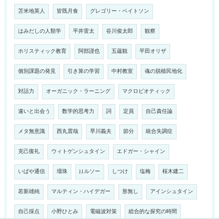
苫米地英人
皆既月食
グレゴリー・ベイトソン
はみだしの人類学
平井雷太
谷川俊太郎
観察
ホリスティック教育
阿部謹也
五蘊観
平田オリザ
個別課題の発見
引き算の学習
中村教室
魂の脱植民地化
対話力
オーガニック・ラーニング
マクロビオティック
違いと出会う
数学的思考力
詞
定員
自己責任論
メタ無意識
西丸震哉
早川義夫
節分
統合失調症
克己復礼
ウィトゲンシュタイン
エドガー・シャイン
いばや通信
壇珠
J.J.ルソー
しつけ
塩梅
桜木建二
若新雄純
マルティン・ハイデガー
形無し
アインシュタイン
自己採点
小野ひとみ
電磁波対策
総合的な探究の時間