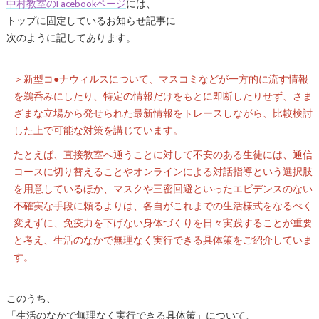
中村教室のFacebookページ
には、
トップに固定しているお知らせ記事に
次のように記してあります。
＞新型コ●ナウィルスについて、マスコミなどが一方的に流す情報
を鵜呑みにしたり、特定の情報だけをもとに即断したりせず、さま
ざまな立場から発せられた最新情報をトレースしながら、比較検討
した上で可能な対策を講じています。
たとえば、直接教室へ通うことに対して不安のある生徒には、通信
コースに切り替えることやオンラインによる対話指導という選択肢
を用意しているほか、マスクや三密回避といったエビデンスのない
不確実な手段に頼るよりは、各自がこれまでの生活様式をなるべく
変えずに、免疫力を下げない身体づくりを日々実践することが重要
と考え、生活のなかで無理なく実行できる具体策をご紹介していま
す。
このうち、
「生活のなかで無理なく実行できる具体策」について、