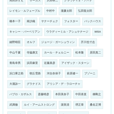
高田みずえ
サーカス
沢田研二
クラウディオ・アバド
レイモン・ルフェーブル
中村中
瀧廉太郎
弘田龍太郎
橋本一子
南沙織
ヤナーチェク
フォスター
バックハウス
キャシー・バーベリアン
ウラディーミル・アシュケナージ
MISIA
細野晴臣
オルフ
ジョージ・ガーシュウィン
芥川也寸志
中山千夏
寺脇康文
カール・チェルニー
松本隆
原田真二
青島幸男
浜田麻里
近藤真彦
アイザック・スターン
浜口庫之助
朝丘雪路
河合奈保子
萩原健一
ブゾーニ
大瀧詠一
グラナドス
アリシア・デ・ラローチャ
パブロ・カザルス
斎藤晴彦
本田美奈子
中田喜直
梯剛之
武満徹
ルイ・アームストロング
渥美清
堺正章
桑名正博