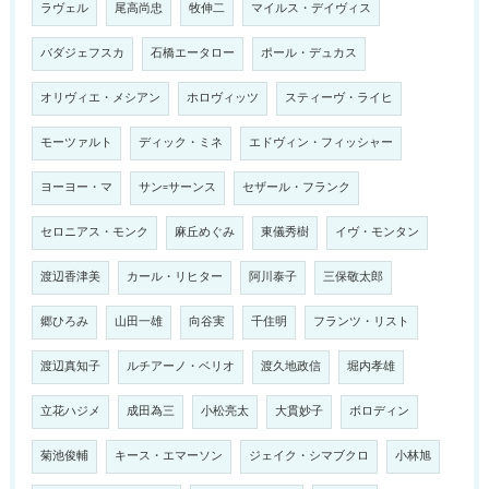
ラヴェル
尾高尚忠
牧伸二
マイルス・デイヴィス
バダジェフスカ
石橋エータロー
ポール・デュカス
オリヴィエ・メシアン
ホロヴィッツ
スティーヴ・ライヒ
モーツァルト
ディック・ミネ
エドヴィン・フィッシャー
ヨーヨー・マ
サン=サーンス
セザール・フランク
セロニアス・モンク
麻丘めぐみ
東儀秀樹
イヴ・モンタン
渡辺香津美
カール・リヒター
阿川泰子
三保敬太郎
郷ひろみ
山田一雄
向谷実
千住明
フランツ・リスト
渡辺真知子
ルチアーノ・ベリオ
渡久地政信
堀内孝雄
立花ハジメ
成田為三
小松亮太
大貫妙子
ボロディン
菊池俊輔
キース・エマーソン
ジェイク・シマブクロ
小林旭