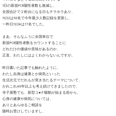
1日の新規PCR陽性者数も激減し、
全国合計で２桁台になる日もチラホラあり、
11/22は50名で今年最少人数記録を更新し、
一昨日11/24は77名でした。
まあ、そんなふうに全国単位で
新規PCR陽性者数をカウントすることに
どれだけの価値や意味があるのか、
正直、わたしにはよくわからないんですが。
昨日書いた記事でも触れたように、
わたし自身は健康とか病気といった
生活次元でだれもが突き当たるテーマについて、
かれこれ40年以上も考え続けてきましたので、
寺子屋塾でも、新型コ●ナ騒動が始まる前から、
心身の健康や病気については、
ありとあらゆるご相談を
随時お受けしていますし、