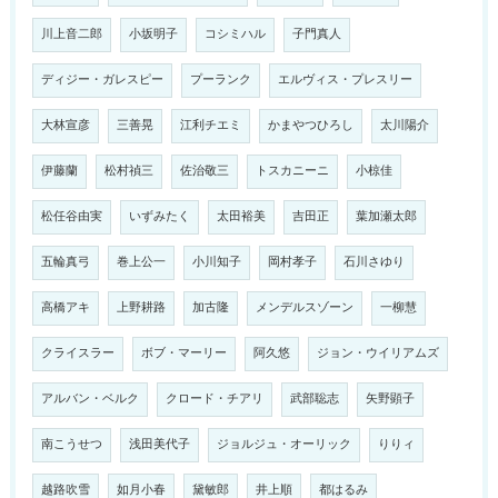
川上音二郎
小坂明子
コシミハル
子門真人
ディジー・ガレスピー
プーランク
エルヴィス・プレスリー
大林宣彦
三善晃
江利チエミ
かまやつひろし
太川陽介
伊藤蘭
松村禎三
佐治敬三
トスカニーニ
小椋佳
松任谷由実
いずみたく
太田裕美
吉田正
葉加瀬太郎
五輪真弓
巻上公一
小川知子
岡村孝子
石川さゆり
高橋アキ
上野耕路
加古隆
メンデルスゾーン
一柳慧
クライスラー
ボブ・マーリー
阿久悠
ジョン・ウイリアムズ
アルバン・ベルク
クロード・チアリ
武部聡志
矢野顕子
南こうせつ
浅田美代子
ジョルジュ・オーリック
りりィ
越路吹雪
如月小春
黛敏郎
井上順
都はるみ