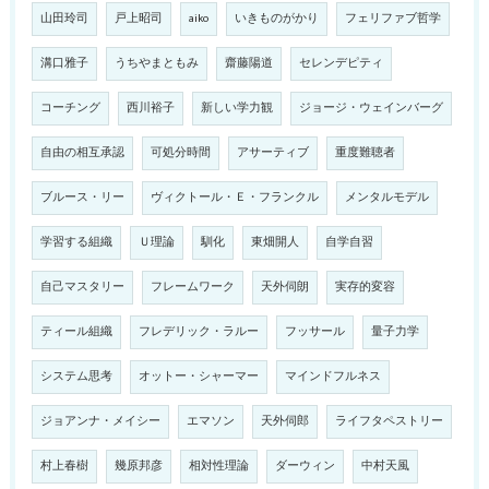
山田玲司
戸上昭司
aiko
いきものがかり
フェリファブ哲学
溝口雅子
うちやまともみ
齋藤陽道
セレンデピティ
コーチング
西川裕子
新しい学力観
ジョージ・ウェインバーグ
自由の相互承認
可処分時間
アサーティブ
重度難聴者
ブルース・リー
ヴィクトール・Ｅ・フランクル
メンタルモデル
学習する組織
Ｕ理論
馴化
東畑開人
自学自習
自己マスタリー
フレームワーク
天外伺朗
実存的変容
ティール組織
フレデリック・ラルー
フッサール
量子力学
システム思考
オットー・シャーマー
マインドフルネス
ジョアンナ・メイシー
エマソン
天外伺郎
ライフタペストリー
村上春樹
幾原邦彦
相対性理論
ダーウィン
中村天風