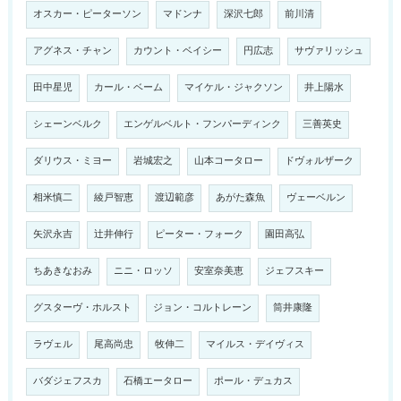
オスカー・ピーターソン
マドンナ
深沢七郎
前川清
アグネス・チャン
カウント・ベイシー
円広志
サヴァリッシュ
田中星児
カール・ベーム
マイケル・ジャクソン
井上陽水
シェーンベルク
エンゲルベルト・フンパーディンク
三善英史
ダリウス・ミヨー
岩城宏之
山本コータロー
ドヴォルザーク
相米慎二
綾戸智恵
渡辺範彦
あがた森魚
ヴェーベルン
矢沢永吉
辻井伸行
ピーター・フォーク
園田高弘
ちあきなおみ
ニニ・ロッソ
安室奈美恵
ジェフスキー
グスターヴ・ホルスト
ジョン・コルトレーン
筒井康隆
ラヴェル
尾高尚忠
牧伸二
マイルス・デイヴィス
バダジェフスカ
石橋エータロー
ポール・デュカス