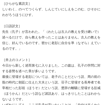
［ひらがな素読文］
しいわく、のべてつくらず、しんじていにしえをこのむ、ひそかに
わがろうほうにひす。
［口語訳文］
先生（孔子）が言われた。「（わたしは古人の教えを受け継いで）
述べるだけで、自ら教えを作ったことはありません。古人の教えを
信じ、好んでいるのです。密かに老彭に自分を準（なぞら）えてい
るのです。」
［井上のコメント］
今日から新しく述而第七に入りました。この篇は、孔子の学問に対
する姿勢を述べた章が多いようです。
最後に登場する老彭については、老子のことだという説、周の前の
殷の時代に朝廷に仕えた大夫という説、荘子に登場する長寿者で名
宰相だった彭祖（ほうそ）だという説、楚辞の離騒に登場する彭咸
（ほうかん）だという説など諸説あり、はっきりしたことはわから
ないようです。