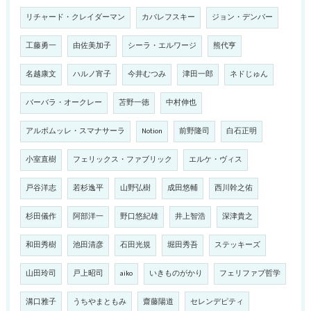
リチャード・クレイダーマン
カバレフスキー
ジョン・デンバー
工藤勇一
由佐美加子
シーラ・エルワージ
熊代亨
名越康文
ハルノ宵子
今井むつみ
津田一郎
ネドじゅん
バーバラ・オークレー
苫野一徳
中村伸也
アルボムッレ・スマナサーラ
Notion
前野隆司
白石正明
小室直樹
フェリックス・ファブリック
エルケ・ヴィス
戸谷洋志
若杉逸平
山野弘樹
成田悠輔
西川幹之佑
杉田儀作
阿部洋一
野口悠紀雄
井上智浩
深津貴之
和田秀樹
池田清彦
石田光規
堀田秀吾
ステッキーズ
山田玲司
戸上昭司
aiko
いきものがかり
フェリファブ哲学
溝口雅子
うちやまともみ
齋藤陽道
セレンデピティ