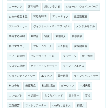
コーチング
西川裕子
新しい学力観
ジョージ・ウェインバーグ
自由の相互承認
可処分時間
アサーティブ
重度難聴者
ブルース・リー
ヴィクトール・Ｅ・フランクル
メンタルモデル
学習する組織
Ｕ理論
馴化
東畑開人
自学自習
自己マスタリー
フレームワーク
天外伺朗
実存的変容
ティール組織
フレデリック・ラルー
フッサール
量子力学
システム思考
オットー・シャーマー
マインドフルネス
ジョアンナ・メイシー
エマソン
天外伺郎
ライフタペストリー
村上春樹
幾原邦彦
相対性理論
ダーウィン
中村天風
コンセプト
中沢新一
らくだメソッド
宮本常一
盲点
五蘊盛苦
ファシリテーター
いがらしみきお
観察力