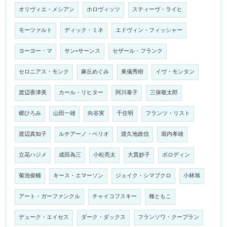
オリヴィエ・メシアン
ホロヴィッツ
スティーヴ・ライヒ
モーツァルト
ディック・ミネ
エドヴィン・フィッシャー
ヨーヨー・マ
サン=サーンス
セザール・フランク
セロニアス・モンク
麻丘めぐみ
東儀秀樹
イヴ・モンタン
渡辺香津美
カール・リヒター
阿川泰子
三保敬太郎
郷ひろみ
山田一雄
向谷実
千住明
フランツ・リスト
渡辺真知子
ルチアーノ・ベリオ
渡久地政信
堀内孝雄
立花ハジメ
成田為三
小松亮太
大貫妙子
ボロディン
菊池俊輔
キース・エマーソン
ジェイク・シマブクロ
小林旭
アート・ガーファンクル
チャイコフスキー
種ともこ
デューク・エイセス
ダーク・ダックス
フランソワ・クープラン