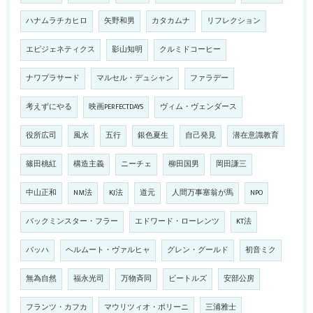
ハナムラチカヒロ
矢野和男
カタカムナ
リフレクション
エピジェネティクス
影山知明
クルミドコーヒー
ナワプラサード
マルセル・デュシャン
ファラデー
考えずにやる
映画PERFECTDAYS
ヴィム・ヴェンダース
役所広司
風水
五行
銀色夏生
自己発見
潜在意識教育
篠田桃紅
構造主義
ニーチェ
柳田国男
岡田謙三
中山正和
NM法
KJ法
道元
人間万事塞翁が馬
NPO
バックミンスター・フラー
エドワード・ローレンツ
KT法
バッハ
ヘルムート・ヴァルヒャ
グレン・グールド
初音ミク
無為自然
福永光司
万物斉同
ビートルズ
安部公房
フランツ・カフカ
マウリツィオ・ポリーニ
三浦雅士