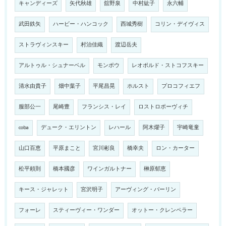
キャンディーズ
矢代秋雄
舘野泉
中村紘子
永六輔
武田鉄矢
ハービー・ハンコック
西城秀樹
コリン・デイヴィス
ストラヴィンスキー
村治佳織
渡辺岳夫
アルトゥル・シュナーベル
モンポウ
レオポルド・ストコフスキー
清水由貴子
畑中葉子
平尾昌晃
ホルスト
プロコフィエフ
服部公一
尾崎豊
フランシス・レイ
ロストロポーヴィチ
coba
デューク・エリントン
レハール
阿木燿子
宇崎竜童
山口百恵
平原まこと
宮川彬良
橋幸夫
ロン・カーター
松平頼則
橋本國彦
ワインガルトナー
榊原郁恵
キース・ジャレット
宮沢明子
アーヴィング・バーリン
フォーレ
スティーヴィー・ワンダー
オットー・クレンペラー