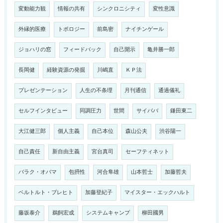
変動能力観
情報の共有
シンクロニシティ
変性意識
外縁的医療
トポロジー
前島密
ナイチンゲール
ジョハリの窓
フィードバック
自己開示
亀井勝一郎
長岡健
経験資源の発掘
川嶋直
ＫＰ法
プレゼンテーション
人生の不条理
月刊通信
通過儀礼
セルフインタビュー
同調圧力
世間
サイババ
鎌田東二
大江健三郎
個人主義
自己本位
森山公夫
渋谷陽一
自己責任
新自由主義
宮台真司
セーフティネット
バラク・オバマ
包摂性
河合隼雄
山本哲士
加藤哲夫
ベルトルト・ブレヒト
加藤登紀子
マイスター・エックハルト
藤坂泰介
鵜飼宏成
システムキャンプ
柳田國男