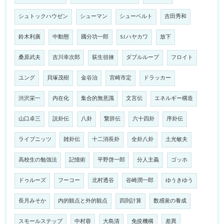
シュトックハウゼン
シューマン
シューベルト
吉田秀和
鈴木利廣
中動態
國分功一郎
S.I.ハヤカワ
放下
桑原武夫
吉川幸次郎
荻生徂徠
ダブルループ
フロイト
ユング
貝塚茂樹
金谷治
宮崎市定
ドラッカー
渋沢栄一
内在化
集合的無意識
文言伝
エネルギー構造
山口卓三
説卦伝
八卦
繋辞伝
六十四卦
序卦伝
ライプニッツ
雑卦伝
十二消長卦
全卦八卦
土光敏夫
高校生の勉強法
記憶術
平野啓一郎
分人主義
ゴッホ
ドゥルーズ
フーコー
北村透谷
谷崎潤一郎
ゆうきゆう
長月みそか
内的観点と外的観点
四則計算
数感覚の養成
スモールステップ
中村蓉
大島清
免疫機構
差異