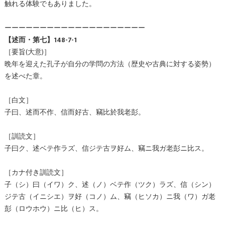
触れる体験でもありました。
ーーーーーーーーーーーーーーーーーーーー
【述而・第七】148-7-1
［要旨(大意)］
晩年を迎えた孔子が自分の学問の方法（歴史や古典に対する姿勢）
を述べた章。
［白文］
子曰、述而不作、信而好古、竊比於我老彭。
［訓読文］
子曰ク、述ベテ作ラズ、信ジテ古ヲ好ム、竊ニ我ガ老彭ニ比ス。
［カナ付き訓読文］
子（シ）曰（イワ）ク、述（ノ）ベテ作（ツク）ラズ、信（シン）
ジテ古（イニシエ）ヲ好（コノ）ム、竊（ヒソカ）ニ我（ワ）ガ老
彭（ロウホウ）ニ比（ヒ）ス。