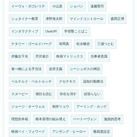
イーヴォ・ポゴレリチ
小山直
ショパン
遠藤賢司
シュタイナー教育
津野海太郎
マインドコントロール
森岡正博
インタラクティブ
ChatGPT
学習塾ことばこ
ナタリー・ゴールドバーグ
有岡真
松永暢史
三浦つとむ
伊藤左千夫
芹沢俊介
映画マトリックス
当事者意識
食べ物による手当法
追求主義
シーシュポスの神話
ベルナルド・ベルトルッチ
クセナキス
認知行動療法
スヌーピー
潮目を読む
存在を消す
頑張らない
ジョージ・オーウェル
朝井リョウ
アーリング・カッゲ
理想的本箱
根本原理の組み替え
ベートーヴェン
逸脱的思考
映画ペイ・フォワード
アンサング・ヒーロー
難易度設定