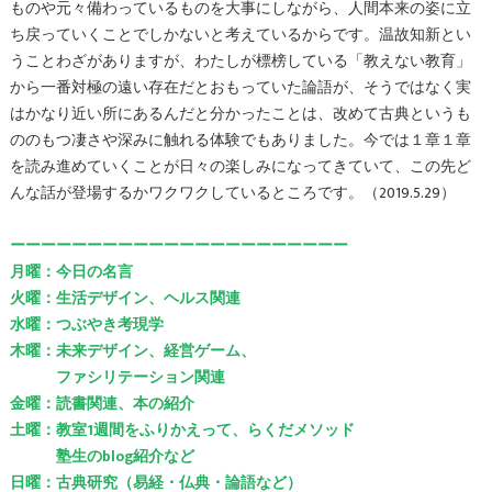
ものや元々備わっているものを大事にしながら、人間本来の姿に立
ち戻っていくことでしかないと考えているからです。温故知新とい
うことわざがありますが、わたしが標榜している「教えない教育」
から一番対極の遠い存在だとおもっていた論語が、そうではなく実
はかなり近い所にあるんだと分かったことは、改めて古典というも
ののもつ凄さや深みに触れる体験でもありました。今では１章１章
を読み進めていくことが日々の楽しみになってきていて、この先ど
んな話が登場するかワクワクしているところです。（2019.5.29）
ーーーーーーーーーーーーーーーーーーーーーー
月曜：今日の名言
火曜：生活デザイン、ヘルス関連
水曜：つぶやき考現学
木曜：未来デザイン、経営ゲーム、
ファシリテーション関連
金曜：読書関連、本の紹介
土曜：教室1週間をふりかえって、らくだメソッド
塾生のblog紹介など
日曜：古典研究（易経・仏典・論語など）