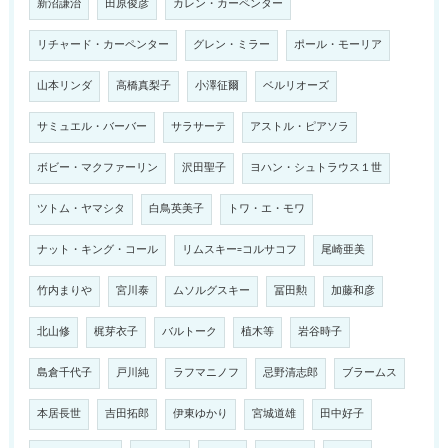
新沼謙治
田原俊彦
カレン・カーペンター
リチャード・カーペンター
グレン・ミラー
ポール・モーリア
山本リンダ
高橋真梨子
小澤征爾
ベルリオーズ
サミュエル・バーバー
サラサーテ
アストル・ピアソラ
ボビー・マクファーリン
沢田聖子
ヨハン・シュトラウス１世
ツトム・ヤマシタ
白鳥英美子
トワ・エ・モワ
ナット・キング・コール
リムスキー=コルサコフ
尾崎亜美
竹内まりや
宮川泰
ムソルグスキー
冨田勲
加藤和彦
北山修
梶芽衣子
バルトーク
植木等
岩谷時子
島倉千代子
戸川純
ラフマニノフ
忌野清志郎
ブラームス
本居長世
吉田拓郎
伊東ゆかり
宮城道雄
田中好子