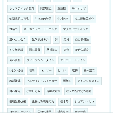
ホリスティック教育
阿部謹也
五蘊観
平田オリザ
個別課題の発見
引き算の学習
中村教室
魂の脱植民地化
対話力
オーガニック・ラーニング
マクロビオティック
違いと出会う
数学的思考力
詞
定員
自己責任論
メタ無意識
西丸震哉
早川義夫
節分
統合失調症
克己復礼
ウィトゲンシュタイン
エドガー・シャイン
いばや通信
壇珠
J.J.ルソー
しつけ
塩梅
桜木建二
若新雄純
マルティン・ハイデガー
形無し
アインシュタイン
自己採点
小野ひとみ
電磁波対策
総合的な探究の時間
情報生産技術
生物の環境適応力
橋本治
ジョアン・ミロ
コラボレーション
佐渡島庸平
近内悠太
米光一成