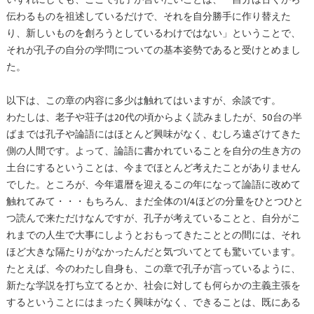
いずれにしても、ここで孔子が言いたいことは、「自分は古くから
伝わるものを祖述しているだけで、それを自分勝手に作り替えた
り、新しいものを創ろうとしているわけではない」ということで、
それが孔子の自分の学問についての基本姿勢であると受けとめまし
た。
以下は、この章の内容に多少は触れてはいますが、余談です。
わたしは、老子や荘子は20代の頃からよく読みましたが、50台の半
ばまでは孔子や論語にはほとんど興味がなく、むしろ遠ざけてきた
側の人間です。よって、論語に書かれていることを自分の生き方の
土台にするということは、今までほとんど考えたことがありません
でした。ところが、今年還暦を迎えるこの年になって論語に改めて
触れてみて・・・もちろん、まだ全体の1/4ほどの分量をひとつひと
つ読んで来ただけなんですが、孔子が考えていることと、自分がこ
れまでの人生で大事にしようとおもってきたこととの間には、それ
ほど大きな隔たりがなかったんだと気づいてとても驚いています。
たとえば、今のわたし自身も、この章で孔子が言っているように、
新たな学説を打ち立てるとか、社会に対しても何らかの主義主張を
するということにはまったく興味がなく、できることは、既にある