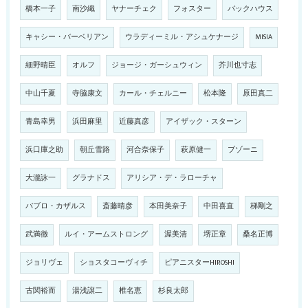
橋本一子
南沙織
ヤナーチェク
フォスター
バックハウス
キャシー・バーベリアン
ウラディーミル・アシュケナージ
MISIA
細野晴臣
オルフ
ジョージ・ガーシュウィン
芥川也寸志
中山千夏
寺脇康文
カール・チェルニー
松本隆
原田真二
青島幸男
浜田麻里
近藤真彦
アイザック・スターン
浜口庫之助
朝丘雪路
河合奈保子
萩原健一
ブゾーニ
大瀧詠一
グラナドス
アリシア・デ・ラローチャ
パブロ・カザルス
斎藤晴彦
本田美奈子
中田喜直
梯剛之
武満徹
ルイ・アームストロング
渥美清
堺正章
桑名正博
ジョリヴェ
ショスタコーヴィチ
ピアニスターHIROSHI
古関裕而
湯浅譲二
椎名恵
杉良太郎