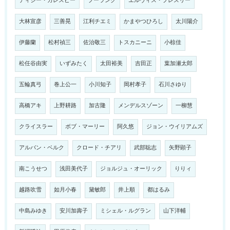
ディジー・ガレスピー
プーランク
エルヴィス・プレスリー
大林宣彦
三善晃
江利チエミ
かまやつひろし
太川陽介
伊藤蘭
松村禎三
佐治敬三
トスカニーニ
小椋佳
松任谷由実
いずみたく
太田裕美
吉田正
葉加瀬太郎
五輪真弓
巻上公一
小川知子
岡村孝子
石川さゆり
高橋アキ
上野耕路
加古隆
メンデルスゾーン
一柳慧
クライスラー
ボブ・マーリー
阿久悠
ジョン・ウイリアムズ
アルバン・ベルク
クロード・チアリ
武部聡志
矢野顕子
南こうせつ
浅田美代子
ジョルジュ・オーリック
りりィ
越路吹雪
如月小春
黛敏郎
井上順
都はるみ
中島みゆき
安川加壽子
ミシェル・ルグラン
山下洋輔