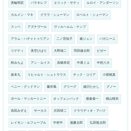
美輪明宏
バラキレフ
エリック・サティ
ルロイ・アンダーソン
カルメン・マキ
クララ・シューマン
ロベルト・シューマン
スッペ
アズナヴール
ヴィルヘルム・ケンプ
アラム・ハチャトゥリアン
二ノ宮知子
黛ジュン
パガニーニ
リゲティ
美空ひばり
大野雄二
羽田健太郎
ビゼー
梓みちよ
アン・ルイス
高橋幸宏
中尾ミエ
中村八大
坂本九
リヒャルト・シュトラウス
チック・コリア
小曽根真
ベニー・グッドマン
藤井風
グリーグ
細川たかし
グノー
ポール・マッカートニー
オッフェンバック
都倉俊一
桃山晴衣
高田みずえ
サーカス
沢田研二
クラウディオ・アバド
レイモン・ルフェーブル
中村中
瀧廉太郎
弘田龍太郎