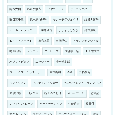
鈴木大拙
ネルケ無方
ビヤガーデン
ラーニングバー
野口三千三
統一場心理学
サン＝テグジュペリ
経済人類学
カール・ポランニー
学際研究
よしもとばなな
鈴木清順
Ｅ・Ａ・アボット
次元上昇
吉富昭仁
トランスセクシャル
時空転換
メシアン
ブーレーズ
推計学音楽
１２音技法
パブロ・ピカソ
エッシャー
清水幾多郎
ジェームズ・ミッチェナー
荒木義明
森清
公私融合
モンドリアン
マルティン・ルター
ベンジャミン・フランクリン
気候変動
円安加速
折々のことば
キルケゴール
恋愛論
レヴィ=ストロース
パートナーシップ
佐藤信夫
岸田秀
マクルーハン
ウディ・アレン
エンプロイアビリティ
空海