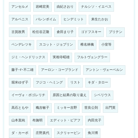
アンセルメ
岩崎宏美
由紀さおり
ナルシソ・イエペス
アルベニス
バレンボイム
ヒンデミット
来生たかお
古賀政男
松任谷正隆
倉田まり子
ゴドフスキー
ブリテン
ペンデレツキ
スコット・ジョプリン
椎名林檎
小室等
ジミ・ヘンドリックス
実相寺昭雄
フルトヴェングラー
藤子･F･不二雄
アーロン・コープランド
アントン・ヴェーベルン
堀米ゆず子
フジコ・ヘミング
リスト
キダ・タロー
イーヴォ・ポゴレリチ
原因と結果の取り違え
シベリウス
高石ともや
穐吉敏子
ミッキー吉野
世良公則
出門英
山本直純
布施明
エディット・ピアフ
内田光子
ダ・カーポ
庄野真代
スクリャービン
角川博