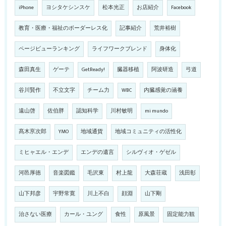
iPhone
ヨシタケシンスケ
松本光正
お店紹介
Facebook
教育・医療・福祉のボーダーレス化
記事紹介
荒井裕樹
ページビューランキング
ライフワークブレンド
身体化
森田真生
ゲーテ
GetReady!
臓器移植
阿波研造
弓道
谷川賢作
不立文字
チーム力
WBC
内臓感覚の涵養
遠山啓
佐伯胖
認知科学
川村敏明
mi mundo
髙木亰次郎
YMO
地域通貨
地域コミュニティの活性化
ミヒャエル・エンデ
エンデの遺言
シルヴィオ・ゲゼル
河邑厚徳
音楽図鑑
毛沢東
村上龍
大森荘蔵
浅田彰
山下邦彦
宇野常寛
川上不白
顔淵
山下剛
治さない医療
カール・ユング
食性
原風景
固定能力観