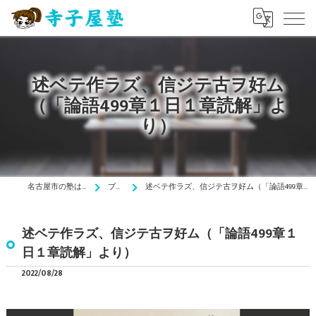
述ベテ作ラズ、信ジテ古ヲ好ム
（「論語499章１日１章読解」よ
り）
名古屋市の塾は寺子屋塾
ブログ
述ベテ作ラズ、信ジテ古ヲ好ム（「論語499章１日１章読解」より）
述ベテ作ラズ、信ジテ古ヲ好ム（「論語499章１
日１章読解」より）
2022/08/28