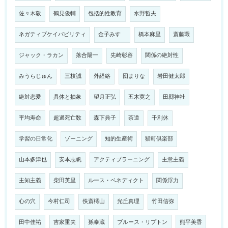
佐々木敦
鶴見俊輔
包括的性教育
水野哲夫
ネガティブケイパビリティ
金子みすゞ
橋本麻里
斎藤環
ジャック・ラカン
落合陽一
先崎彰容
関係の絶対性
みうらじゅん
三枝誠
外経絡
団まりな
岩田健太郎
絶対恋愛
具体と抽象
望月正弘
五木寛之
田縣神社
平均寿命
超過死亡数
森下典子
茶道
千利休
学習の日常化
ゾーニング
知的生産術
猫町倶楽部
山本多津也
安本志帆
アクティブラーニング
主意主義
主知主義
柴田英里
ルース・ベネディクト
関係浮力
心の穴
今村仁司
佚斎樗山
光丘真理
竹田信弥
田中佳祐
吉家重夫
孫泰蔵
ブルース・リプトン
熊平美香