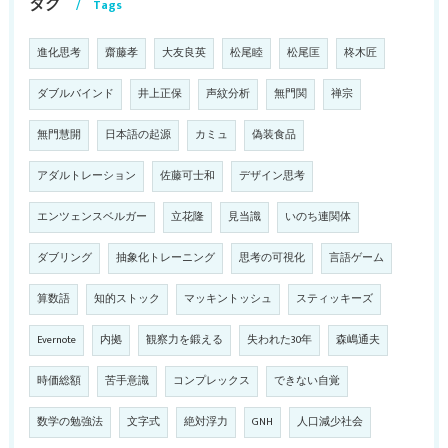
タグ
Tags
進化思考
齋藤孝
大友良英
松尾睦
松尾匡
柊木匠
ダブルバインド
井上正保
声紋分析
無門関
禅宗
無門慧開
日本語の起源
カミュ
偽装食品
アダルトレーション
佐藤可士和
デザイン思考
エンツェンスベルガー
立花隆
見当識
いのち連関体
ダブリング
抽象化トレーニング
思考の可視化
言語ゲーム
算数語
知的ストック
マッキントッシュ
スティッキーズ
Evernote
内拠
観察力を鍛える
失われた30年
森嶋通夫
時価総額
苦手意識
コンプレックス
できない自覚
数学の勉強法
文字式
絶対浮力
GNH
人口減少社会