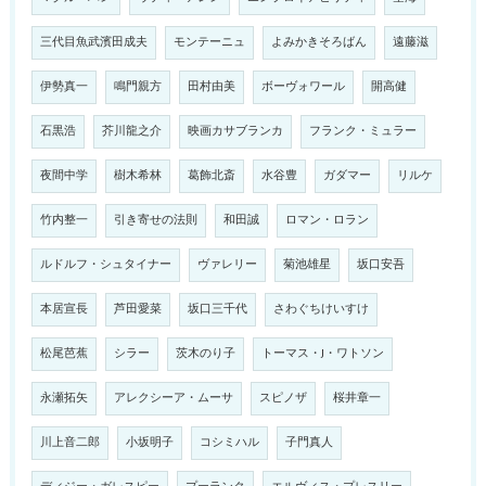
三代目魚武濱田成夫
モンテーニュ
よみかきそろばん
遠藤滋
伊勢真一
鳴門親方
田村由美
ボーヴォワール
開高健
石黒浩
芥川龍之介
映画カサブランカ
フランク・ミュラー
夜間中学
樹木希林
葛飾北斎
水谷豊
ガダマー
リルケ
竹内整一
引き寄せの法則
和田誠
ロマン・ロラン
ルドルフ・シュタイナー
ヴァレリー
菊池雄星
坂口安吾
本居宣長
芦田愛菜
坂口三千代
さわぐちけいすけ
松尾芭蕉
シラー
茨木のり子
トーマス・J・ワトソン
永瀬拓矢
アレクシーア・ムーサ
スピノザ
桜井章一
川上音二郎
小坂明子
コシミハル
子門真人