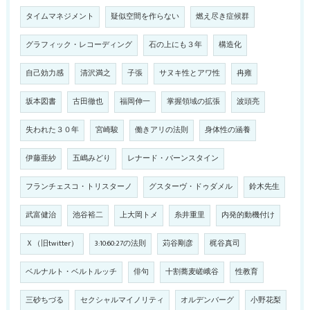
タイムマネジメント
疑似空間を作らない
燃え尽き症候群
グラフィック・レコーディング
石の上にも３年
構造化
自己効力感
清沢満之
子張
サヌキ性とアワ性
冉雍
坂本図書
古田徹也
福岡伸一
掌握領域の拡張
波頭亮
失われた３０年
宮崎駿
働きアリの法則
身体性の涵養
伊藤亜紗
五嶋みどり
レナード・バーンスタイン
フランチェスコ・トリスターノ
グスターヴ・ドゥダメル
鈴木先生
武富健治
池谷裕二
上大岡トメ
糸井重里
内発的動機付け
Ｘ（旧twitter）
3:10:60:27の法則
苅谷剛彦
梶谷真司
ベルナルト・ベルトルッチ
俳句
十割蕎麦嵯峨谷
性教育
三砂ちづる
セクシャルマイノリティ
オルデンバーグ
小野花梨