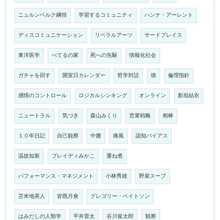
ニュルンベルク綱領
学習するコミュニティ
ハンナ・アーレント
ディスコミュニケーション
リベラルアーツ
サードプレイス
東洋医学
べてるの家
死への先駆
情報化社会
ガチャを回す
開室日カレンダー
哲学対話
徳
倫理指針
感情のコントロール
ロジカルシンキング
オンライン
新垣結衣
ニュートラル
気づき
森山みくり
営業戦略
相棒
１０年日記
自己観察
中庸
痛風
認知バイアス
温故知新
ブレイディみかこ
重ね煮
パフォーマンス・マネジメント
小林秀雄
野菜スープ
苫米地英人
皆既月食
グレゴリー・ベイトソン
はみだしの人類学
平井雷太
谷川俊太郎
観察