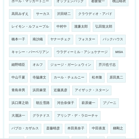
ポール・マッカートニー
オッフェンバック
都倉俊一
桃山晴衣
高田みずえ
サーカス
沢田研二
クラウディオ・アバド
レイモン・ルフェーブル
中村中
瀧廉太郎
弘田龍太郎
橋本一子
南沙織
ヤナーチェク
フォスター
バックハウス
キャシー・バーベリアン
ウラディーミル・アシュケナージ
MISIA
細野晴臣
オルフ
ジョージ・ガーシュウィン
芥川也寸志
中山千夏
寺脇康文
カール・チェルニー
松本隆
原田真二
青島幸男
浜田麻里
近藤真彦
アイザック・スターン
浜口庫之助
朝丘雪路
河合奈保子
萩原健一
ブゾーニ
大瀧詠一
グラナドス
アリシア・デ・ラローチャ
パブロ・カザルス
斎藤晴彦
本田美奈子
中田喜直
梯剛之