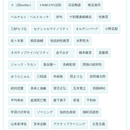
Ｘ（旧twitter）
3:10:60:27の法則
苅谷剛彦
梶谷真司
ベルナルト・ベルトルッチ
俳句
十割蕎麦嵯峨谷
性教育
三砂ちづる
セクシャルマイノリティ
オルデンバーグ
小野花梨
佐々木敦
鶴見俊輔
包括的性教育
水野哲夫
ネガティブケイパビリティ
金子みすゞ
橋本麻里
斎藤環
ジャック・ラカン
落合陽一
先崎彰容
関係の絶対性
みうらじゅん
三枝誠
外経絡
団まりな
岩田健太郎
絶対恋愛
具体と抽象
望月正弘
五木寛之
田縣神社
平均寿命
超過死亡数
森下典子
茶道
千利休
学習の日常化
ゾーニング
知的生産術
猫町倶楽部
山本多津也
安本志帆
アクティブラーニング
主意主義