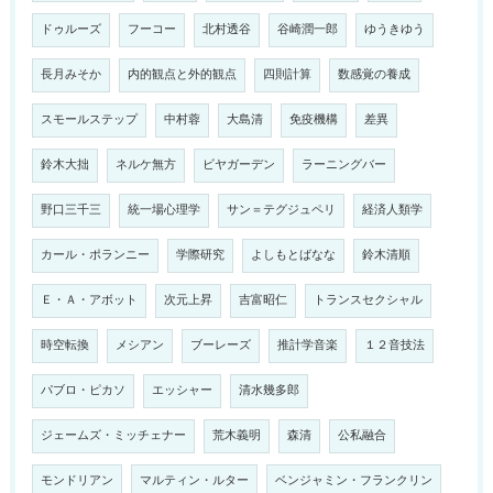
ドゥルーズ
フーコー
北村透谷
谷崎潤一郎
ゆうきゆう
長月みそか
内的観点と外的観点
四則計算
数感覚の養成
スモールステップ
中村蓉
大島清
免疫機構
差異
鈴木大拙
ネルケ無方
ビヤガーデン
ラーニングバー
野口三千三
統一場心理学
サン＝テグジュペリ
経済人類学
カール・ポランニー
学際研究
よしもとばなな
鈴木清順
Ｅ・Ａ・アボット
次元上昇
吉富昭仁
トランスセクシャル
時空転換
メシアン
ブーレーズ
推計学音楽
１２音技法
パブロ・ピカソ
エッシャー
清水幾多郎
ジェームズ・ミッチェナー
荒木義明
森清
公私融合
モンドリアン
マルティン・ルター
ベンジャミン・フランクリン