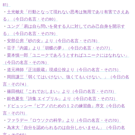
81）
・
土光敏夫「行動となって現れない思考は無用であり有害でさえあ
る」（今日の名言・その80）
・
ユング「易は自ら問いを発する人に対してのみ己自身を開示す
る」（今日の名言・その79）
・
安部公房『砂の女』より（今日の名言・その78）
・
荘子『内篇』より「胡蝶の夢」（今日の名言・その77）
・
栗本慎一郎「ユニークであろうとすればユニークにはなれない」
（今日の名言・その76）
・
道元禅師『正法眼蔵』現成公按より（今日の名言・その75）
・
岡田謙三「弱くてはいけない。強くてもいけない。」（今日の名
言・その74）
・
篠田桃紅『これでおしまい』より（今日の名言・その73）
・
銀色夏生『詩集 エイプリル』より（今日の名言・その72）
・
ドビュッシー『ピアノのための１２の練習曲』序文（今日の名
言・その71）
・
ファラデー『ロウソクの科学』より（今日の名言・その70）
・
為末大「自分を認められるのは自分しかいません」（今日の名
言・その69）