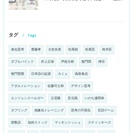
タグ
Tags
進化思考
齋藤孝
大友良英
松尾睦
松尾匡
柊木匠
ダブルバインド
井上正保
声紋分析
無門関
禅宗
無門慧開
日本語の起源
カミュ
偽装食品
アダルトレーション
佐藤可士和
デザイン思考
エンツェンスベルガー
立花隆
見当識
いのち連関体
ダブリング
抽象化トレーニング
思考の可視化
言語ゲーム
算数語
知的ストック
マッキントッシュ
スティッキーズ