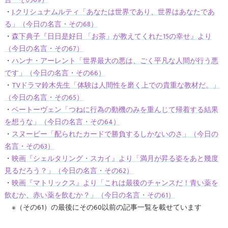
・
J.クリシュナムルティ「あなたは世界であり、世界はあなたであ
る」（今日の名言・その68）
・
森下典子『日日是好日 「お茶」が教えてくれた15の幸せ』より
（今日の名言・その67）
・
ハンナ・アーレント「世界最大の悪は、ごく平凡な人間が行う悪
です」（今日の名言・その66）
・
TVドラマ鈴木先生「体験は人間性を磨く上での貴重な教材だ。」
（今日の名言・その65）
・
ベートーヴェン「つねに行為の動機のみを重んじて帰着する結果
を想うな」（今日の名言・その64）
・
スヌーピー「配られたカードで勝負するしかないのさ」（今日の
名言・その63）
・
映画『シェルタリング・スカイ』より「満月が昇る姿をあと幾度
見るだろう？」（今日の名言・その62）
・
映画『マトリックス』より「これは最後のチャンスだ！青い薬を
飲むか、赤い薬を飲むか？」（今日の名言・その61）
※（その61）の最後にその60以前の記事一覧を載せています