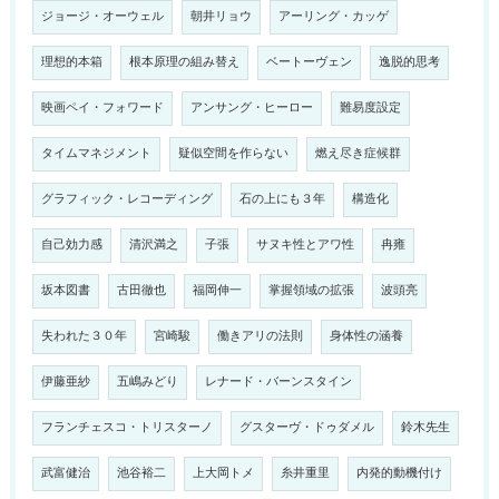
ジョージ・オーウェル
朝井リョウ
アーリング・カッゲ
理想的本箱
根本原理の組み替え
ベートーヴェン
逸脱的思考
映画ペイ・フォワード
アンサング・ヒーロー
難易度設定
タイムマネジメント
疑似空間を作らない
燃え尽き症候群
グラフィック・レコーディング
石の上にも３年
構造化
自己効力感
清沢満之
子張
サヌキ性とアワ性
冉雍
坂本図書
古田徹也
福岡伸一
掌握領域の拡張
波頭亮
失われた３０年
宮崎駿
働きアリの法則
身体性の涵養
伊藤亜紗
五嶋みどり
レナード・バーンスタイン
フランチェスコ・トリスターノ
グスターヴ・ドゥダメル
鈴木先生
武富健治
池谷裕二
上大岡トメ
糸井重里
内発的動機付け