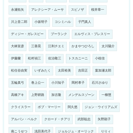
永瀬拓矢
アレクシーア・ムーサ
スピノザ
桜井章一
川上音二郎
小坂明子
コシミハル
子門真人
ディジー・ガレスピー
プーランク
エルヴィス・プレスリー
大林宣彦
三善晃
江利チエミ
かまやつひろし
太川陽介
伊藤蘭
松村禎三
佐治敬三
トスカニーニ
小椋佳
松任谷由実
いずみたく
太田裕美
吉田正
葉加瀬太郎
五輪真弓
巻上公一
小川知子
岡村孝子
石川さゆり
高橋アキ
上野耕路
加古隆
メンデルスゾーン
一柳慧
クライスラー
ボブ・マーリー
阿久悠
ジョン・ウイリアムズ
アルバン・ベルク
クロード・チアリ
武部聡志
矢野顕子
南こうせつ
浅田美代子
ジョルジュ・オーリック
りりィ