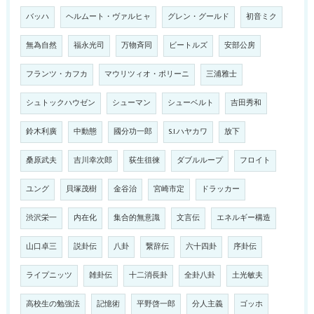
バッハ
ヘルムート・ヴァルヒャ
グレン・グールド
初音ミク
無為自然
福永光司
万物斉同
ビートルズ
安部公房
フランツ・カフカ
マウリツィオ・ポリーニ
三浦雅士
シュトックハウゼン
シューマン
シューベルト
吉田秀和
鈴木利廣
中動態
國分功一郎
S.I.ハヤカワ
放下
桑原武夫
吉川幸次郎
荻生徂徠
ダブルループ
フロイト
ユング
貝塚茂樹
金谷治
宮崎市定
ドラッカー
渋沢栄一
内在化
集合的無意識
文言伝
エネルギー構造
山口卓三
説卦伝
八卦
繋辞伝
六十四卦
序卦伝
ライプニッツ
雑卦伝
十二消長卦
全卦八卦
土光敏夫
高校生の勉強法
記憶術
平野啓一郎
分人主義
ゴッホ