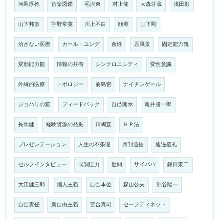
河邑厚徳
音楽図鑑
毛沢東
村上龍
大森荘蔵
浅田彰
山下邦彦
宇野常寛
川上不白
顔淵
山下剛
治さない医療
カール・ユング
食性
原風景
固定能力観
変動能力観
情報の共有
シンクロニシティ
変性意識
外縁的医療
トポロジー
前島密
ナイチンゲール
ジョハリの窓
フィードバック
自己開示
亀井勝一郎
長岡健
経験資源の発掘
川嶋直
ＫＰ法
プレゼンテーション
人生の不条理
月刊通信
通過儀礼
セルフインタビュー
同調圧力
世間
サイババ
鎌田東二
大江健三郎
個人主義
自己本位
森山公夫
渋谷陽一
自己責任
新自由主義
宮台真司
セーフティネット