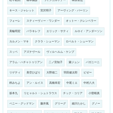
松平頼則
橋本國彦
ワインガルトナー
榊原郁恵
キース・ジャレット
宮沢明子
アーヴィング・バーリン
フォーレ
スティーヴィー・ワンダー
オットー・クレンペラー
美輪明宏
バラキレフ
エリック・サティ
ルロイ・アンダーソン
カルメン・マキ
クララ・シューマン
ロベルト・シューマン
スッペ
アズナヴール
ヴィルヘルム・ケンプ
アラム・ハチャトゥリアン
二ノ宮知子
黛ジュン
パガニーニ
リゲティ
美空ひばり
大野雄二
羽田健太郎
ビゼー
梓みちよ
アン・ルイス
高橋幸宏
中尾ミエ
中村八大
坂本九
リヒャルト・シュトラウス
チック・コリア
小曽根真
ベニー・グッドマン
藤井風
グリーグ
細川たかし
グノー