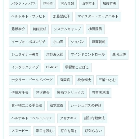
バラク・オバマ
包摂性
河合隼雄
山本哲士
加藤哲夫
ベルトルト・ブレヒト
加藤登紀子
マイスター・エックハルト
藤坂泰介
鵜飼宏成
システムキャンプ
柳田國男
イーヴォ・ポゴレリチ
小山直
ショパン
遠藤賢司
シュタイナー教育
津野海太郎
マインドコントロール
森岡正博
インタラクティブ
ChatGPT
学習塾ことばこ
ナタリー・ゴールドバーグ
有岡真
松永暢史
三浦つとむ
伊藤左千夫
芹沢俊介
映画マトリックス
当事者意識
食べ物による手当法
追求主義
シーシュポスの神話
ベルナルド・ベルトルッチ
クセナキス
認知行動療法
スヌーピー
潮目を読む
存在を消す
頑張らない