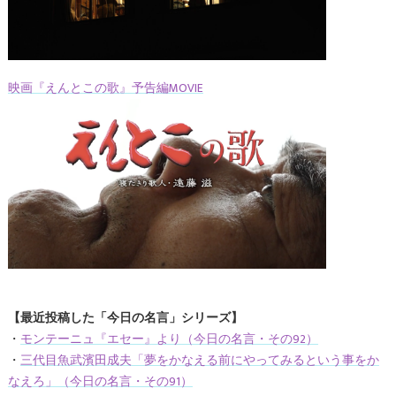
映画『えんとこの歌』予告編MOVIE
【最近投稿した「今日の名言」シリーズ】
・
モンテーニュ『エセー』より（今日の名言・その92）
・
三代目魚武濱田成夫「夢をかなえる前にやってみるという事をか
なえろ」（今日の名言・その91）