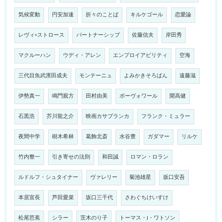
気候変動
円安加速
折々のことば
キルケゴール
恋愛論
レヴィ=ストロース
パートナーシップ
佐藤信夫
岸田秀
マクルーハン
ウディ・アレン
エンプロイアビリティ
空海
三代目魚武濱田成夫
モンテーニュ
よみかきそろばん
遠藤滋
伊勢真一
鳴門親方
田村由美
ボーヴォワール
開高健
石黒浩
芥川龍之介
映画カサブランカ
フランク・ミュラー
夜間中学
樹木希林
葛飾北斎
水谷豊
ガダマー
リルケ
竹内整一
引き寄せの法則
和田誠
ロマン・ロラン
ルドルフ・シュタイナー
ヴァレリー
菊池雄星
坂口安吾
本居宣長
芦田愛菜
坂口三千代
さわぐちけいすけ
松尾芭蕉
シラー
茨木のり子
トーマス・J・ワトソン