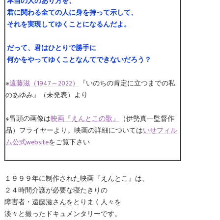
本当の人のあり方を、
君に関わる全ての人に身を持って示して、
それを実現してゆくことになるんだよ。
だって、君はひとりで勝手に
何かをやってゆくことなんてできないだろう？
※
遠藤滋（1947～2022）
『いのちの肯定に立つまでの私
のあゆみ』（未発表）より
※冒頭の画像は
映画『えんとこの歌』
（伊勢真一監督作
品）フライヤーより。映画の詳細については
いせフィル
ム公式website
をご覧下さい
１９９９年に制作された映画『えんとこ』は、
２４時間介護が必要な寝たきりの
障害者・遠藤滋さんをとりまく人々を
淡々と撮ったドキュメンタリーです。