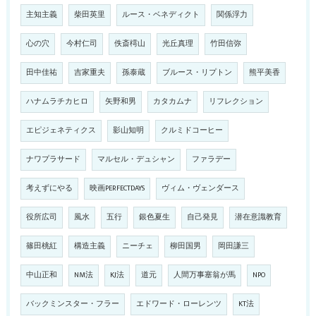
主知主義
柴田英里
ルース・ベネディクト
関係浮力
心の穴
今村仁司
佚斎樗山
光丘真理
竹田信弥
田中佳祐
吉家重夫
孫泰蔵
ブルース・リプトン
熊平美香
ハナムラチカヒロ
矢野和男
カタカムナ
リフレクション
エピジェネティクス
影山知明
クルミドコーヒー
ナワプラサード
マルセル・デュシャン
ファラデー
考えずにやる
映画PERFECTDAYS
ヴィム・ヴェンダース
役所広司
風水
五行
銀色夏生
自己発見
潜在意識教育
篠田桃紅
構造主義
ニーチェ
柳田国男
岡田謙三
中山正和
NM法
KJ法
道元
人間万事塞翁が馬
NPO
バックミンスター・フラー
エドワード・ローレンツ
KT法