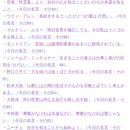
・
空海『性霊集』より「自分の心を知ることがいのちの本源を知る
こと」（今日の名言・その90）
・
ウディ・アレン「長続きする たったひとつの愛は 片思い」（今日
の名言・その89）
・
マルティン・ルター「明日世界が滅亡しても、今日私はリンゴの
木を植える」（今日の名言・その88）
・
モンドリアン「芸術には破壊的要素があまりに軽視されている」
（今日の名言・その87）
・
ジェームズ・ミッチェナー「生きることの達人は仕事と遊びの区
別をつけない」（今日の名言・86）
・
野口三千三「力を抜けば抜くほど力が出る」（今日の名言・その
85）
・
鈴木大拙「仏教には人間の生活そのものを宗教とみていく考えが
ある」（今日の名言・その84）
・
大島清「外の世界は内なる自己を映し出す鏡」（今日の名言・そ
の83）
・
中村蓉「摩擦がなければ永遠なのに、摩擦がなければ愛じゃな
い」（今日の名言・その82）
・
ニーチェ「自分を知ることから始めよう」（今日の名言・その