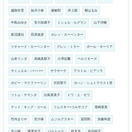
越路吹雪
如月小春
黛敏郎
井上順
都はるみ
中島みゆき
安川加壽子
ミシェル・ルグラン
山下洋輔
新沼謙治
田原俊彦
カレン・カーペンター
リチャード・カーペンター
グレン・ミラー
ポール・モーリア
山本リンダ
高橋真梨子
小澤征爾
ベルリオーズ
サミュエル・バーバー
サラサーテ
アストル・ピアソラ
ボビー・マクファーリン
沢田聖子
ヨハン・シュトラウス１世
ツトム・ヤマシタ
白鳥英美子
トワ・エ・モワ
ナット・キング・コール
リムスキー=コルサコフ
尾崎亜美
竹内まりや
宮川泰
ムソルグスキー
冨田勲
加藤和彦
北山修
梶芽衣子
バルトーク
植木等
岩谷時子