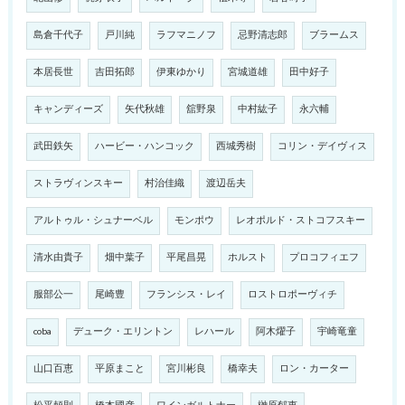
島倉千代子
戸川純
ラフマニノフ
忌野清志郎
ブラームス
本居長世
吉田拓郎
伊東ゆかり
宮城道雄
田中好子
キャンディーズ
矢代秋雄
舘野泉
中村紘子
永六輔
武田鉄矢
ハービー・ハンコック
西城秀樹
コリン・デイヴィス
ストラヴィンスキー
村治佳織
渡辺岳夫
アルトゥル・シュナーベル
モンポウ
レオポルド・ストコフスキー
清水由貴子
畑中葉子
平尾昌晃
ホルスト
プロコフィエフ
服部公一
尾崎豊
フランシス・レイ
ロストロポーヴィチ
coba
デューク・エリントン
レハール
阿木燿子
宇崎竜童
山口百恵
平原まこと
宮川彬良
橋幸夫
ロン・カーター