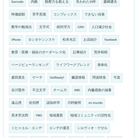
Evernote
内拠
観察力を鍛える
失われた30年
森嶋通夫
時価総額
苦手意識
コンプレックス
できない自覚
数学の勉強法
文字式
絶対浮力
GNH
人口減少社会
iPhone
ヨシタケシンスケ
松本光正
お店紹介
Facebook
教育・医療・福祉のボーダーレス化
記事紹介
荒井裕樹
ページビューランキング
ライフワークブレンド
身体化
森田真生
ゲーテ
GetReady!
臓器移植
阿波研造
弓道
谷川賢作
不立文字
チーム力
WBC
内臓感覚の涵養
遠山啓
佐伯胖
認知科学
川村敏明
mi mundo
髙木亰次郎
YMO
地域通貨
地域コミュニティの活性化
ミヒャエル・エンデ
エンデの遺言
シルヴィオ・ゲゼル