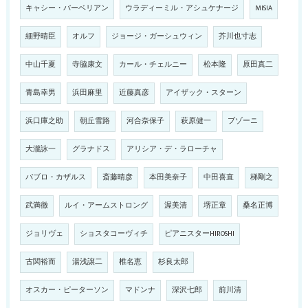
キャシー・バーベリアン
ウラディーミル・アシュケナージ
MISIA
細野晴臣
オルフ
ジョージ・ガーシュウィン
芥川也寸志
中山千夏
寺脇康文
カール・チェルニー
松本隆
原田真二
青島幸男
浜田麻里
近藤真彦
アイザック・スターン
浜口庫之助
朝丘雪路
河合奈保子
萩原健一
ブゾーニ
大瀧詠一
グラナドス
アリシア・デ・ラローチャ
パブロ・カザルス
斎藤晴彦
本田美奈子
中田喜直
梯剛之
武満徹
ルイ・アームストロング
渥美清
堺正章
桑名正博
ジョリヴェ
ショスタコーヴィチ
ピアニスターHIROSHI
古関裕而
湯浅譲二
椎名恵
杉良太郎
オスカー・ピーターソン
マドンナ
深沢七郎
前川清