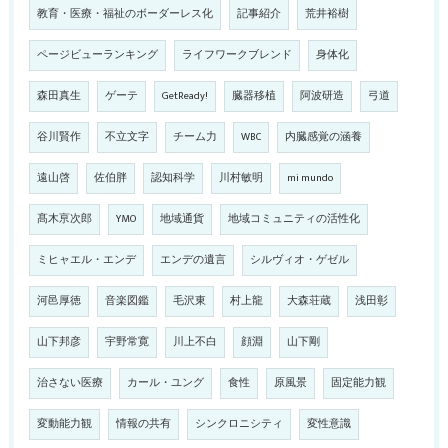
教育・医療・福祉のボーダーレス化
記事紹介
荒井裕樹
ページビューランキング
ライフワークブレンド
身体化
森田真生
ゲーテ
GetReady!
臓器移植
阿波研造
弓道
谷川賢作
不立文字
チーム力
WBC
内臓感覚の涵養
遠山啓
佐伯胖
認知科学
川村敏明
mi mundo
髙木亰次郎
YMO
地域通貨
地域コミュニティの活性化
ミヒャエル・エンデ
エンデの遺言
シルヴィオ・ゲゼル
河邑厚徳
音楽図鑑
毛沢東
村上龍
大森荘蔵
浅田彰
山下邦彦
宇野常寛
川上不白
顔淵
山下剛
治さない医療
カール・ユング
食性
原風景
固定能力観
変動能力観
情報の共有
シンクロニシティ
変性意識