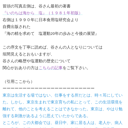
冒頭の写真左側は、谷さん最初の著書
『いのちは海から 塩』（１９８１年初版）
右側は１９９０年に日本食用塩研究会より
自費出版された
『海の精を求めて 塩運動20年の歩みと今後の展望』
この序文を丁寧に読めば、谷さんの人となりについては
垣間見えるとおもいますが、
谷さんの略歴や塩運動の歴史について
関心がおありの方は
こちらの記事
をご覧下さい。
（引用ここから）
ーーーーーーーーーーーーーーーーーーーーーーー
東京は生活する場ではない、仕事をする所だとは、時々耳にしてい
た。しかし、東京生まれで東京育ちの私にとって、この生活環境を
離れて、他のことを考えることはできなかった。東京は、やはり勉
強する刺激があるように思えていたからである。
ところが、この大都会では、昼日中、家に居る人は、老人か、病人