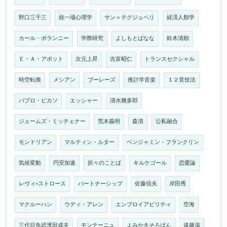
野口三千三
統一場心理学
サン＝テグジュペリ
経済人類学
カール・ポランニー
学際研究
よしもとばなな
鈴木清順
Ｅ・Ａ・アボット
次元上昇
吉富昭仁
トランスセクシャル
時空転換
メシアン
ブーレーズ
推計学音楽
１２音技法
パブロ・ピカソ
エッシャー
清水幾多郎
ジェームズ・ミッチェナー
荒木義明
森清
公私融合
モンドリアン
マルティン・ルター
ベンジャミン・フランクリン
気候変動
円安加速
折々のことば
キルケゴール
恋愛論
レヴィ=ストロース
パートナーシップ
佐藤信夫
岸田秀
マクルーハン
ウディ・アレン
エンプロイアビリティ
空海
三代目魚武濱田成夫
モンテーニュ
よみかきそろばん
遠藤滋