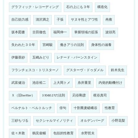
グラフィック・レコーディング
石の上にも３年
構造化
自己効力感
清沢満之
子張
サヌキ性とアワ性
冉雍
坂本図書
古田徹也
福岡伸一
掌握領域の拡張
波頭亮
失われた３０年
宮崎駿
働きアリの法則
身体性の涵養
伊藤亜紗
五嶋みどり
レナード・バーンスタイン
フランチェスコ・トリスターノ
グスターヴ・ドゥダメル
鈴木先生
武富健治
池谷裕二
上大岡トメ
糸井重里
内発的動機付け
Ｘ（旧twitter）
3:10:60:27の法則
苅谷剛彦
梶谷真司
ベルナルト・ベルトルッチ
俳句
十割蕎麦嵯峨谷
性教育
三砂ちづる
セクシャルマイノリティ
オルデンバーグ
小野花梨
佐々木敦
鶴見俊輔
包括的性教育
水野哲夫