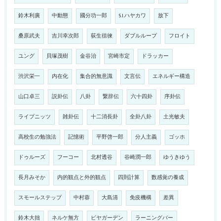
鈴木利廣
中動態
國分功一郎
S.I.ハヤカワ
放下
桑原武夫
吉川幸次郎
荻生徂徠
ダブルループ
フロイト
ユング
貝塚茂樹
金谷治
宮崎市定
ドラッカー
渋沢栄一
内在化
集合的無意識
文言伝
エネルギー構造
山口卓三
説卦伝
八卦
繋辞伝
六十四卦
序卦伝
ライプニッツ
雑卦伝
十二消長卦
全卦八卦
土光敏夫
高校生の勉強法
記憶術
平野啓一郎
分人主義
ゴッホ
ドゥルーズ
フーコー
北村透谷
谷崎潤一郎
ゆうきゆう
長月みそか
内的観点と外的観点
四則計算
数感覚の養成
スモールステップ
中村蓉
大島清
免疫機構
差異
鈴木大拙
ネルケ無方
ビヤガーデン
ラーニングバー