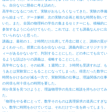
ら、自分なりに懸命に考え詰めた。
高学年になるにつれて、実験がおもしろくなってきた。実験の準備
から始まって、データ解析、次の実験の企画と相当な時間を割いて
いた。また、全国の物理科の学生の集まるセミナーにも、積極的に
参加するように心がけてもいた。これでは、とても講義なんかに出
ていられないと思った。
講義は、最初の１、２時間だけ出席して丹念に聴くと、講師の質が
よくわかった。授業に出るか出ないかは、講義内容にオリジナリテ
ィーがあるかないかで、判別することにした。どの本にでも出てい
るような話ばかりの講義は、省略することにした。
高学年になると、その結果、１週間に２、３時間も受講すれば、も
うあとは実験室にこもることになってしまった。得意だった数学に
時間をかけるのが減る一方で、実験関係の仕事は、理論関係の仕事
の何倍も何十倍もの時間を要した。
何か良策を見つけようと、理論物理学の先生に相談を持ちかけてみ
た。
「物理をやる者にとって、数学そのものは真理探求の道具にすぎな
い。数学に時間をかけていては、それだけで一生を終ってしまう。