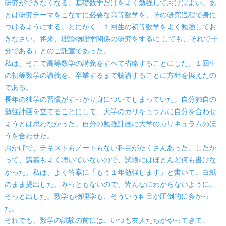
研究ができなくなる。基礎数学だけをよく勉強しておけばよい。あ
とは研究テーマをこなすに必要な高等数学を、その研究過程で身に
つけるようにする。とにかく、１回生の初等数学をよく勉強してお
きなさい。将来、理論物理学関係の研究をするに しても、それで十
分である」とのご託宣であった。
私は、そこで高等数学の講義をすべて省略することにした。１回生
の初等数学の講義を、卒業するまで聴講することに方針を換えたの
である。
長年の独学の習慣がすっかり身についてしまっていた。自分独自の
勉強計画を立てることにして、大学のカリキュラムに自分を合わせ
ようとは思わなかった。自分の勉強計画に大学のカリキュラムのほ
うを合わせた。
おかげで、テキストもノートもない科目がたくさんあった。したが
って、講義もよく聴いていないので、試験にはほとんど何も書けな
かった。私は、よく答案に「もう１年勉強します」と書いて、白紙
のまま提出した。みっともないので、皆んなにわからないように、
そっと出した。数学も物理学も、そういう科目が圧倒的に多かっ
た。
それでも、数学の試験の前には、いつも友人たちがやってきて、