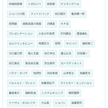
外縁的医療
トポロジー
前島密
ナイチンゲール
ジョハリの窓
フィードバック
自己開示
亀井勝一郎
長岡健
経験資源の発掘
川嶋直
ＫＰ法
プレゼンテーション
人生の不条理
月刊通信
通過儀礼
セルフインタビュー
同調圧力
世間
サイババ
鎌田東二
大江健三郎
個人主義
自己本位
森山公夫
渋谷陽一
自己責任
新自由主義
宮台真司
セーフティネット
バラク・オバマ
包摂性
河合隼雄
山本哲士
加藤哲夫
ベルトルト・ブレヒト
加藤登紀子
マイスター・エックハルト
藤坂泰介
鵜飼宏成
システムキャンプ
柳田國男
イーヴォ・ポゴレリチ
小山直
ショパン
遠藤賢司