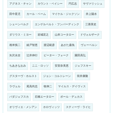
アグネス・チャン
カウント・ベイシー
円広志
サヴァリッシュ
田中星児
カール・ベーム
マイケル・ジャクソン
井上陽水
シェーンベルク
エンゲルベルト・フンパーディンク
三善英史
ダリウス・ミヨー
岩城宏之
山本コータロー
ドヴォルザーク
相米慎二
綾戸智恵
渡辺範彦
あがた森魚
ヴェーベルン
矢沢永吉
辻井伸行
ピーター・フォーク
園田高弘
ちあきなおみ
ニニ・ロッソ
安室奈美恵
ジェフスキー
グスターヴ・ホルスト
ジョン・コルトレーン
筒井康隆
ラヴェル
尾高尚忠
牧伸二
マイルス・デイヴィス
バダジェフスカ
石橋エータロー
ポール・デュカス
オリヴィエ・メシアン
ホロヴィッツ
スティーヴ・ライヒ