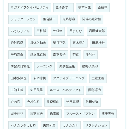
ネガティブケイパビリティ
金子みすゞ
橋本麻里
斎藤環
ジャック・ラカン
落合陽一
先崎彰容
関係の絶対性
みうらじゅん
三枝誠
外経絡
団まりな
岩田健太郎
絶対恋愛
具体と抽象
望月正弘
五木寛之
田縣神社
平均寿命
超過死亡数
森下典子
茶道
千利休
学習の日常化
ゾーニング
知的生産術
猫町倶楽部
山本多津也
安本志帆
アクティブラーニング
主意主義
主知主義
柴田英里
ルース・ベネディクト
関係浮力
心の穴
今村仁司
佚斎樗山
光丘真理
竹田信弥
田中佳祐
吉家重夫
孫泰蔵
ブルース・リプトン
熊平美香
ハナムラチカヒロ
矢野和男
カタカムナ
リフレクション