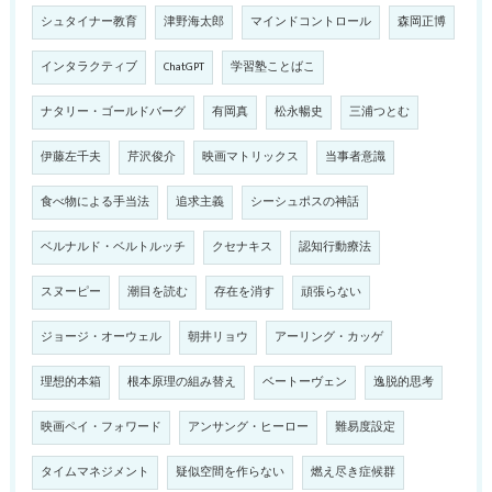
シュタイナー教育
津野海太郎
マインドコントロール
森岡正博
インタラクティブ
ChatGPT
学習塾ことばこ
ナタリー・ゴールドバーグ
有岡真
松永暢史
三浦つとむ
伊藤左千夫
芹沢俊介
映画マトリックス
当事者意識
食べ物による手当法
追求主義
シーシュポスの神話
ベルナルド・ベルトルッチ
クセナキス
認知行動療法
スヌーピー
潮目を読む
存在を消す
頑張らない
ジョージ・オーウェル
朝井リョウ
アーリング・カッゲ
理想的本箱
根本原理の組み替え
ベートーヴェン
逸脱的思考
映画ペイ・フォワード
アンサング・ヒーロー
難易度設定
タイムマネジメント
疑似空間を作らない
燃え尽き症候群