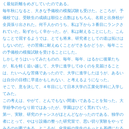
く最短距離をめざしていたのである。
毎年秋になると、大きな予備校の模擬試験も受けた。ところが、予
備校では、受験生の成績は順位と点数はもちろん、名前と出身校が
全員張り出された。何千人かのうち、私は下から３番目にランクさ
れていた。恥ずかしく辛かった。が、私は耐えることにした。こん
なことで屈するようでは、とても将来、研究者としての道は拓けは
しないのだ。その苦痛に耐えぬくことができるかどうか、毎年ここ
の予備校の模擬試験を受けることにした。
しかしそうはいってみたものの、毎年、毎年、はるかに後輩たち
が、私を軽く追い越して、大学に進学してゆくのを見届けること
は、たいへんな苦痛であったので、大学に進学したほうが、あるい
は自分の目標に早道かもしれない、と考えるようになった。
そこで、意を決して、４年目にして日本大学の工業化学科に入学し
てみた。
この考えは、やがて、とんでもない間違いであることを知った。大
学紛争のかなり前ではあったが、学園はひどく荒れていた。
第一、実験、研究のチャンスがほとんどなかったのである。独学の
者にとって、やはり設備の整った研究室で、思い切り実験をやって
みるのが夢である。ところが、化学科の学生のもっとも基礎になる