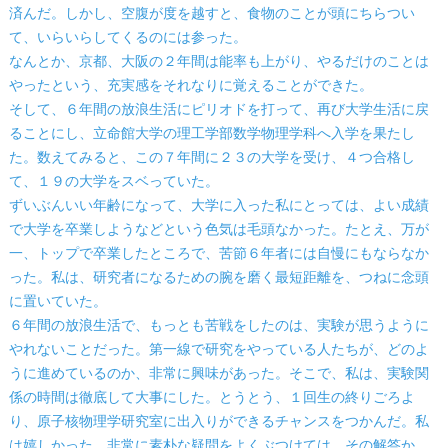
済んだ。しかし、空腹が度を越すと、食物のことが頭にちらつい
て、いらいらしてくるのには参った。
なんとか、京都、大阪の２年間は能率も上がり、やるだけのことは
やったという、充実感をそれなりに覚えることができた。
そして、６年間の放浪生活にピリオドを打って、再び大学生活に戻
ることにし、立命館大学の理工学部数学物理学科へ入学を果たし
た。数えてみると、この７年間に２３の大学を受け、４つ合格し
て、１９の大学をスベっていた。
ずいぶんいい年齢になって、大学に入った私にとっては、よい成績
で大学を卒業しようなどという色気は毛頭なかった。たとえ、万が
一、トップで卒業したところで、苦節６年者には自慢にもならなか
った。私は、研究者になるための腕を磨く最短距離を、つねに念頭
に置いていた。
６年間の放浪生活で、もっとも苦戦をしたのは、実験が思うように
やれないことだった。第一線で研究をやっている人たちが、どのよ
うに進めているのか、非常に興味があった。そこで、私は、実験関
係の時間は徹底して大事にした。とうとう、１回生の終りごろよ
り、原子核物理学研究室に出入りができるチャンスをつかんだ。私
は嬉しかった。非常に素朴な疑問をよくぶつけては、その解答か