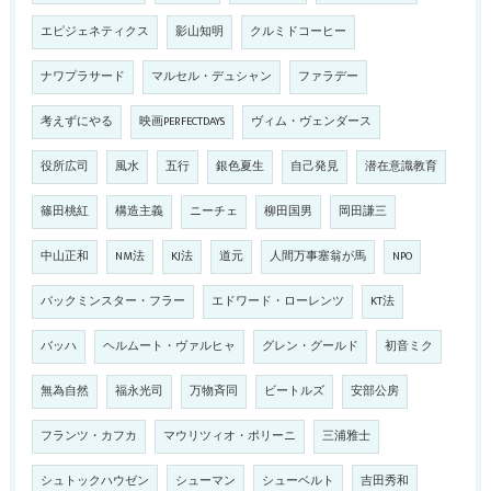
エピジェネティクス
影山知明
クルミドコーヒー
ナワプラサード
マルセル・デュシャン
ファラデー
考えずにやる
映画PERFECTDAYS
ヴィム・ヴェンダース
役所広司
風水
五行
銀色夏生
自己発見
潜在意識教育
篠田桃紅
構造主義
ニーチェ
柳田国男
岡田謙三
中山正和
NM法
KJ法
道元
人間万事塞翁が馬
NPO
バックミンスター・フラー
エドワード・ローレンツ
KT法
バッハ
ヘルムート・ヴァルヒャ
グレン・グールド
初音ミク
無為自然
福永光司
万物斉同
ビートルズ
安部公房
フランツ・カフカ
マウリツィオ・ポリーニ
三浦雅士
シュトックハウゼン
シューマン
シューベルト
吉田秀和