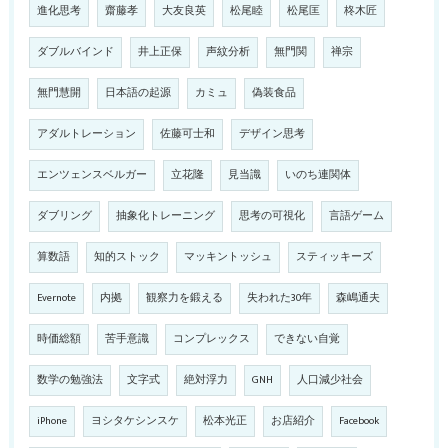
進化思考
齋藤孝
大友良英
松尾睦
松尾匡
柊木匠
ダブルバインド
井上正保
声紋分析
無門関
禅宗
無門慧開
日本語の起源
カミュ
偽装食品
アダルトレーション
佐藤可士和
デザイン思考
エンツェンスベルガー
立花隆
見当識
いのち連関体
ダブリング
抽象化トレーニング
思考の可視化
言語ゲーム
算数語
知的ストック
マッキントッシュ
スティッキーズ
Evernote
内拠
観察力を鍛える
失われた30年
森嶋通夫
時価総額
苦手意識
コンプレックス
できない自覚
数学の勉強法
文字式
絶対浮力
GNH
人口減少社会
iPhone
ヨシタケシンスケ
松本光正
お店紹介
Facebook