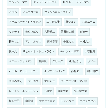
カルメン・マキ
クララ・シューマン
ロベルト・シューマン
スッペ
アズナヴール
ヴィルヘルム・ケンプ
アラム・ハチャトゥリアン
二ノ宮知子
黛ジュン
パガニーニ
リゲティ
美空ひばり
大野雄二
羽田健太郎
ビゼー
梓みちよ
アン・ルイス
高橋幸宏
中尾ミエ
中村八大
坂本九
リヒャルト・シュトラウス
チック・コリア
小曽根真
ベニー・グッドマン
藤井風
グリーグ
細川たかし
グノー
ポール・マッカートニー
オッフェンバック
都倉俊一
桃山晴衣
高田みずえ
サーカス
沢田研二
クラウディオ・アバド
レイモン・ルフェーブル
中村中
瀧廉太郎
弘田龍太郎
橋本一子
南沙織
ヤナーチェク
フォスター
バックハウス