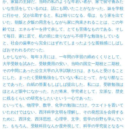
か、家庭の主婦だ。当時の私のような年若い者が、家で留守番みた
いな生活をしているのは、話にも聞いたことがなかった。妹を学校
に行かせ、父が出勤すると、私は独りになる。母は、もう家を出て
いた。朝飯と夕飯の用意をしながら家に拘束されることは、この年
齢では、エネルギーを持て余して、とても苦痛なものである。そし
て毎日、家に居て、机の前に坐りながら不得手な勉強をしている
と、社会の歯車から完全にはずれてしまったような孤独感にしばし
ばおそわれるのだった。
しかしながら、毎年３月には、一年間の学習の締めくくりとして、
大学受験を試みた。受験費用の安い、当時の国立一期校と二期校、
その中間にあった公立大学の入学試験だけは、きちんと受けること
にした。まったく受験勉強をしていない私にとって、かなり酷なこ
とであった。白紙の答案もしばしば提出した。私には、受験勉強は
ほとんど眼中になかった。ただ将来、学究者として、立派な、歴史
に残るくらいの研究をしたいという一心であった。
といっても、物理学、数学、化学の勉強にだけ、ウエイトを置いて
いたわけではない。西洋科学文明を理解し、その発想法を会得する
ために、西洋史、西洋思想、心理学、文学、哲学の分野も学んでい
た。もちろん、受験科目なんか度外視して、科学の学究徒となるべ