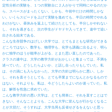
定性分析の実験を、１つの実験台に２人がかりで同時にやるのだか
ら、スペースがまったくない。しかも、午前中だけの時間しかな
い。いくらスピードを上げて実験を進めても、半日の時間でやれる
わけがない。昼休みを返上して続けたとしても、半分しかやれない
し、それを過ぎると、次の学生がドヤドヤ入ってきて、途中で追い
出される始末である。
こんな生存競争のはげしい大学では、とてもまともな研究ができる
どころではない。数学も、物理学も、化学も講義に出るより、明ら
かに独学のほうが能率が上がる、とまた思い直したのであった。
クラスの連中は、大学の教学方針がおかしいと集まっては、不満を
述べていた。どうしたらよいか、と話し合ったりもしていた。私
は、その渦にも入らなかった。大学の方針は明らかに悪い。しか
し、それを直そうとしても、とても卒業までになんとかなるもので
はない。それよりも、私は、今どうしたらよいのか迷っていた。私
は、解答を性急に求めていた。
こんな教学方針の悪い大学は、とても簡単に、それを直すことはで
きない。そんなことよりも、こんな大学に皆んなが行かなくなるこ
とが大切だ。そうすれば、大学当局も反省せざるをえないと思っ