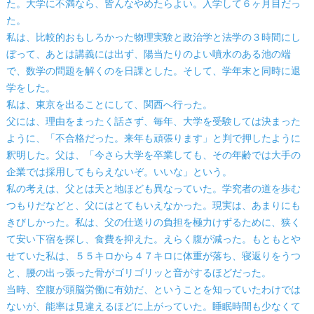
た。大学に不満なら、皆んなやめたらよい。入学して６ヶ月目だっ
た。
私は、比較的おもしろかった物理実験と政治学と法学の３時間にし
ぼって、あとは講義には出ず、陽当たりのよい噴水のある池の端
で、数学の問題を解くのを日課とした。そして、学年末と同時に退
学をした。
私は、東京を出ることにして、関西へ行った。
父には、理由をまったく話さず、毎年、大学を受験しては決まった
ように、「不合格だった。来年も頑張ります」と判で押したように
釈明した。父は、「今さら大学を卒業しても、その年齢では大手の
企業では採用してもらえないぞ。いいな」という。
私の考えは、父とは天と地ほども異なっていた。学究者の道を歩む
つもりだなどと、父にはとてもいえなかった。現実は、あまりにも
きびしかった。私は、父の仕送りの負担を極力けずるために、狭く
て安い下宿を探し、食費を抑えた。えらく腹が減った。もともとや
せていた私は、５５キロから４７キロに体重が落ち、寝返りをうつ
と、腰の出っ張った骨がゴリゴリッと音がするほどだった。
当時、空腹が頭脳労働に有効だ、ということを知っていたわけでは
ないが、能率は見違えるほどに上がっていた。睡眠時間も少なくて