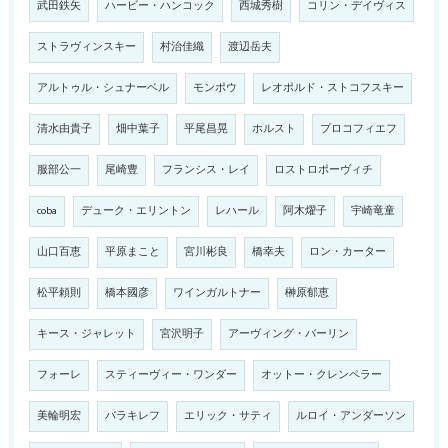
武田鉄矢
ハービー・ハンコック
西城秀樹
コリン・デイヴィス
ストラヴィンスキー
村治佳織
渡辺岳夫
アルトゥル・シュナーベル
モンポウ
レオポルド・ストコフスキー
清水由貴子
畑中葉子
平尾昌晃
ホルスト
プロコフィエフ
服部公一
尾崎豊
フランシス・レイ
ロストロポーヴィチ
coba
デューク・エリントン
レハール
阿木燿子
宇崎竜童
山口百恵
平原まこと
宮川彬良
橋幸夫
ロン・カーター
松平頼則
橋本國彦
ワインガルトナー
榊原郁恵
キース・ジャレット
宮沢明子
アーヴィング・バーリン
フォーレ
スティーヴィー・ワンダー
オットー・クレンペラー
美輪明宏
バラキレフ
エリック・サティ
ルロイ・アンダーソン