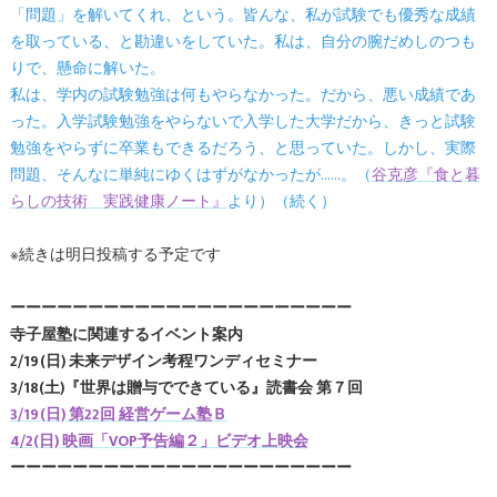
「問題」を解いてくれ、という。皆んな、私が試験でも優秀な成績
を取っている、と勘違いをしていた。私は、自分の腕だめしのつも
りで、懸命に解いた。
私は、学内の試験勉強は何もやらなかった。だから、悪い成績であ
った。入学試験勉強をやらないで入学した大学だから、きっと試験
勉強をやらずに卒業もできるだろう、と思っていた。しかし、実際
問題、そんなに単純にゆくはずがなかったが......。（
谷克彦『食と暮
らしの技術 実践健康ノート』
より）（続く）
※続きは明日投稿する予定です
ーーーーーーーーーーーーーーーーーーーーーー
寺子屋塾に関連するイベント案内
2/19(日) 未来デザイン考程ワンディセミナー
3/18(土)『世界は贈与でできている』読書会 第７回
3/19(日) 第22回 経営ゲーム塾Ｂ
4/2(日) 映画「VOP予告編２」ビデオ上映会
ーーーーーーーーーーーーーーーーーーーーーー