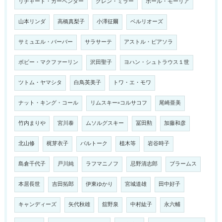
リチャード・カーペンター
グレン・ミラー
ポール・モーリア
山本リンダ
高橋真梨子
小澤征爾
ベルリオーズ
サミュエル・バーバー
サラサーテ
アストル・ピアソラ
ボビー・マクファーリン
沢田聖子
ヨハン・シュトラウス１世
ツトム・ヤマシタ
白鳥英美子
トワ・エ・モワ
ナット・キング・コール
リムスキー=コルサコフ
尾崎亜美
竹内まりや
宮川泰
ムソルグスキー
冨田勲
加藤和彦
北山修
梶芽衣子
バルトーク
植木等
岩谷時子
島倉千代子
戸川純
ラフマニノフ
忌野清志郎
ブラームス
本居長世
吉田拓郎
伊東ゆかり
宮城道雄
田中好子
キャンディーズ
矢代秋雄
舘野泉
中村紘子
永六輔