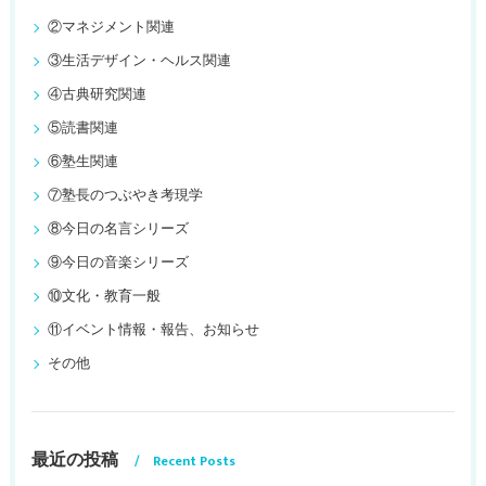
②マネジメント関連
③生活デザイン・ヘルス関連
④古典研究関連
⑤読書関連
⑥塾生関連
⑦塾長のつぶやき考現学
⑧今日の名言シリーズ
⑨今日の音楽シリーズ
⑩文化・教育一般
⑪イベント情報・報告、お知らせ
その他
最近の投稿
Recent Posts