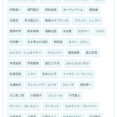
伊勢真一
鳴門親方
田村由美
ボーヴォワール
開高健
石黒浩
芥川龍之介
映画カサブランカ
フランク・ミュラー
夜間中学
樹木希林
葛飾北斎
水谷豊
ガダマー
リルケ
竹内整一
引き寄せの法則
和田誠
ロマン・ロラン
ルドルフ・シュタイナー
ヴァレリー
菊池雄星
坂口安吾
本居宣長
芦田愛菜
坂口三千代
さわぐちけいすけ
松尾芭蕉
シラー
茨木のり子
トーマス・J・ワトソン
永瀬拓矢
アレクシーア・ムーサ
スピノザ
桜井章一
川上音二郎
小坂明子
コシミハル
子門真人
ディジー・ガレスピー
プーランク
エルヴィス・プレスリー
大林宣彦
三善晃
江利チエミ
かまやつひろし
太川陽介