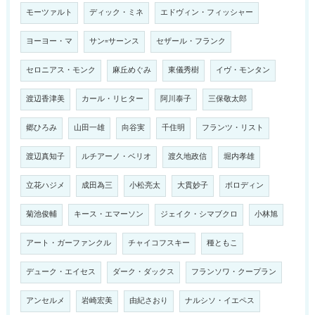
モーツァルト
ディック・ミネ
エドヴィン・フィッシャー
ヨーヨー・マ
サン=サーンス
セザール・フランク
セロニアス・モンク
麻丘めぐみ
東儀秀樹
イヴ・モンタン
渡辺香津美
カール・リヒター
阿川泰子
三保敬太郎
郷ひろみ
山田一雄
向谷実
千住明
フランツ・リスト
渡辺真知子
ルチアーノ・ベリオ
渡久地政信
堀内孝雄
立花ハジメ
成田為三
小松亮太
大貫妙子
ボロディン
菊池俊輔
キース・エマーソン
ジェイク・シマブクロ
小林旭
アート・ガーファンクル
チャイコフスキー
種ともこ
デューク・エイセス
ダーク・ダックス
フランソワ・クープラン
アンセルメ
岩崎宏美
由紀さおり
ナルシソ・イエペス