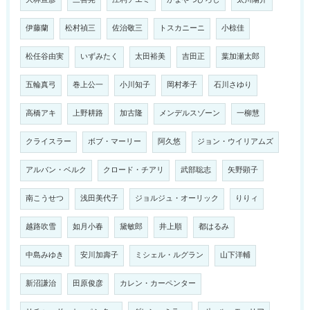
伊藤蘭
松村禎三
佐治敬三
トスカニーニ
小椋佳
松任谷由実
いずみたく
太田裕美
吉田正
葉加瀬太郎
五輪真弓
巻上公一
小川知子
岡村孝子
石川さゆり
高橋アキ
上野耕路
加古隆
メンデルスゾーン
一柳慧
クライスラー
ボブ・マーリー
阿久悠
ジョン・ウイリアムズ
アルバン・ベルク
クロード・チアリ
武部聡志
矢野顕子
南こうせつ
浅田美代子
ジョルジュ・オーリック
りりィ
越路吹雪
如月小春
黛敏郎
井上順
都はるみ
中島みゆき
安川加壽子
ミシェル・ルグラン
山下洋輔
新沼謙治
田原俊彦
カレン・カーペンター