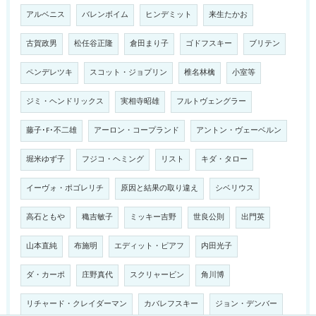
アルベニス
バレンボイム
ヒンデミット
来生たかお
古賀政男
松任谷正隆
倉田まり子
ゴドフスキー
ブリテン
ペンデレツキ
スコット・ジョプリン
椎名林檎
小室等
ジミ・ヘンドリックス
実相寺昭雄
フルトヴェングラー
藤子･F･不二雄
アーロン・コープランド
アントン・ヴェーベルン
堀米ゆず子
フジコ・ヘミング
リスト
キダ・タロー
イーヴォ・ポゴレリチ
原因と結果の取り違え
シベリウス
高石ともや
穐吉敏子
ミッキー吉野
世良公則
出門英
山本直純
布施明
エディット・ピアフ
内田光子
ダ・カーポ
庄野真代
スクリャービン
角川博
リチャード・クレイダーマン
カバレフスキー
ジョン・デンバー