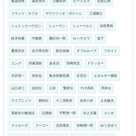
無為自然
福永光司
万物斉同
ビートルズ
安部公房
フランツ・カフカ
マウリツィオ・ポリーニ
三浦雅士
シュトックハウゼン
シューマン
シューベルト
吉田秀和
鈴木利廣
中動態
國分功一郎
S.I.ハヤカワ
放下
桑原武夫
吉川幸次郎
荻生徂徠
ダブルループ
フロイト
ユング
貝塚茂樹
金谷治
宮崎市定
ドラッカー
渋沢栄一
内在化
集合的無意識
文言伝
エネルギー構造
山口卓三
説卦伝
八卦
繋辞伝
六十四卦
序卦伝
ライプニッツ
雑卦伝
十二消長卦
全卦八卦
土光敏夫
高校生の勉強法
記憶術
平野啓一郎
分人主義
ゴッホ
ドゥルーズ
フーコー
北村透谷
谷崎潤一郎
ゆうきゆう