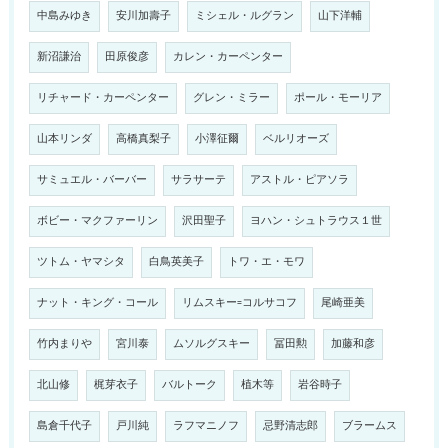
中島みゆき
安川加壽子
ミシェル・ルグラン
山下洋輔
新沼謙治
田原俊彦
カレン・カーペンター
リチャード・カーペンター
グレン・ミラー
ポール・モーリア
山本リンダ
高橋真梨子
小澤征爾
ベルリオーズ
サミュエル・バーバー
サラサーテ
アストル・ピアソラ
ボビー・マクファーリン
沢田聖子
ヨハン・シュトラウス１世
ツトム・ヤマシタ
白鳥英美子
トワ・エ・モワ
ナット・キング・コール
リムスキー=コルサコフ
尾崎亜美
竹内まりや
宮川泰
ムソルグスキー
冨田勲
加藤和彦
北山修
梶芽衣子
バルトーク
植木等
岩谷時子
島倉千代子
戸川純
ラフマニノフ
忌野清志郎
ブラームス