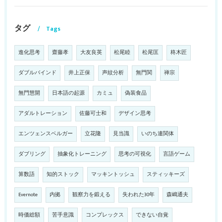
タグ
Tags
進化思考
齋藤孝
大友良英
松尾睦
松尾匡
柊木匠
ダブルバインド
井上正保
声紋分析
無門関
禅宗
無門慧開
日本語の起源
カミュ
偽装食品
アダルトレーション
佐藤可士和
デザイン思考
エンツェンスベルガー
立花隆
見当識
いのち連関体
ダブリング
抽象化トレーニング
思考の可視化
言語ゲーム
算数語
知的ストック
マッキントッシュ
スティッキーズ
Evernote
内拠
観察力を鍛える
失われた30年
森嶋通夫
時価総額
苦手意識
コンプレックス
できない自覚