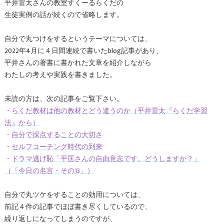
平井雷太さんの教室すくーるらくだの
生徒実例の話が続くので省略します。
自分で丸つけをするというテーマについては、
2022年4月に４日間連続で書いたblog記事があり、
平井さんの著書に書かれた文章を紹介しながら
わたしの考えや実践を書きました。
未読の方は、次の記事をご覧下さい。
・
らくだ教材は他の教材とどう違うのか（平井雷太『らくだ学習
法』から）
・
自分で採点することの大切さ
・
セルフコーチング時代の到来
・
ドラマ逃げ恥「平匡さんの自由意志です。どうしますか？」
（「今日の名言・その13」）
自分で丸ツケをすることの効用については、
前記４件の記事でほぼ書き尽くしているので、
繰り返しになってしまうのですが、