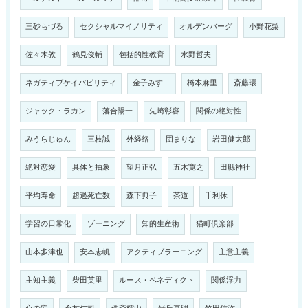
三砂ちづる
セクシャルマイノリティ
オルデンバーグ
小野花梨
佐々木敦
鶴見俊輔
包括的性教育
水野哲夫
ネガティブケイパビリティ
金子みすゞ
橋本麻里
斎藤環
ジャック・ラカン
落合陽一
先崎彰容
関係の絶対性
みうらじゅん
三枝誠
外経絡
団まりな
岩田健太郎
絶対恋愛
具体と抽象
望月正弘
五木寛之
田縣神社
平均寿命
超過死亡数
森下典子
茶道
千利休
学習の日常化
ゾーニング
知的生産術
猫町倶楽部
山本多津也
安本志帆
アクティブラーニング
主意主義
主知主義
柴田英里
ルース・ベネディクト
関係浮力