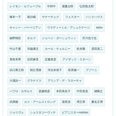
レイモン・ルフェーブル
中村中
瀧廉太郎
弘田龍太郎
橋本一子
南沙織
ヤナーチェク
フォスター
バックハウス
キャシー・バーベリアン
ウラディーミル・アシュケナージ
MISIA
細野晴臣
オルフ
ジョージ・ガーシュウィン
芥川也寸志
中山千夏
寺脇康文
カール・チェルニー
松本隆
原田真二
青島幸男
浜田麻里
近藤真彦
アイザック・スターン
浜口庫之助
朝丘雪路
河合奈保子
萩原健一
ブゾーニ
大瀧詠一
グラナドス
アリシア・デ・ラローチャ
パブロ・カザルス
斎藤晴彦
本田美奈子
中田喜直
梯剛之
武満徹
ルイ・アームストロング
渥美清
堺正章
桑名正博
ジョリヴェ
ショスタコーヴィチ
ピアニスターHIROSHI