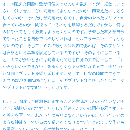
す。間違えた問題の数が何個あったのかを数えますが、点数はいっ
さいつけません。どの問題ができなかったのか、間違えたのはどう
してなのか、それだけが問題だからです。自分のやったプリントが
合っているのか、間違っているのかを確認するだけですから、何も
人にやってもらう必要はまったくないのです。学習した本人が自分
でやったことを自分で点検しなければ、セルフラーニングにはなら
ないのです。そして、ミスの数が３個以内であれば、そのプリント
は合格という基準を設定しているのですが、そのようにしている
と、ミスが多いときには間違えた問題を自分の力で訂正して、「わ
からないからできない」箇所がなくなる状態になるまで、子どもた
ちは同じプリントを繰り返します。そして、目安の時間でできて、
ミスの数が３個以内になれば、そのプリントは合格したとして、次
のプリントにすすむというわけです。
しかし、間違えた問題を訂正することの意味さえわかっていない子
どもが結構いるのです。どうして間違えたのかに関心を示さず、た
だ答えを写して、わかったつもりになるというのは、いったいどの
ような神経をしているのか疑いたくなりますが、そのような子ども
を量産しているのが、今の学校なのかもしれません。