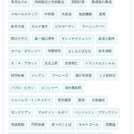
長月みそか
内的観点と外的観点
四則計算
数感覚の養成
スモールステップ
中村蓉
大島清
免疫機構
差異
鈴木大拙
ネルケ無方
ビヤガーデン
ラーニングバー
野口三千三
統一場心理学
サン＝テグジュペリ
経済人類学
カール・ポランニー
学際研究
よしもとばなな
鈴木清順
Ｅ・Ａ・アボット
次元上昇
吉富昭仁
トランスセクシャル
時空転換
メシアン
ブーレーズ
推計学音楽
１２音技法
パブロ・ピカソ
エッシャー
清水幾多郎
ジェームズ・ミッチェナー
荒木義明
森清
公私融合
モンドリアン
マルティン・ルター
ベンジャミン・フランクリン
気候変動
円安加速
折々のことば
キルケゴール
恋愛論