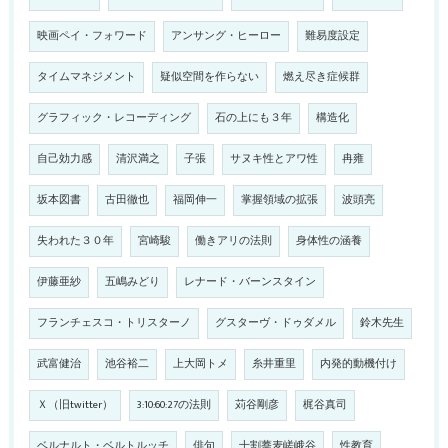
映画ペイ・フォワード
アンサング・ヒーロー
難易度設定
タイムマネジメント
疑似空間を作らない
燃え尽き症候群
グラフィック・レコーディング
石の上にも３年
構造化
自己効力感
清沢満之
子張
サヌキ性とアワ性
冉雍
坂本図書
古田徹也
福岡伸一
掌握領域の拡張
波頭亮
失われた３０年
宮崎駿
働きアリの法則
身体性の涵養
伊藤亜紗
五嶋みどり
レナード・バーンスタイン
フランチェスコ・トリスターノ
グスターヴ・ドゥダメル
鈴木先生
武富健治
池谷裕二
上大岡トメ
糸井重里
内発的動機付け
Ｘ（旧twitter）
3:10:60:27の法則
苅谷剛彦
梶谷真司
ベルナルト・ベルトルッチ
俳句
十割蕎麦嵯峨谷
性教育