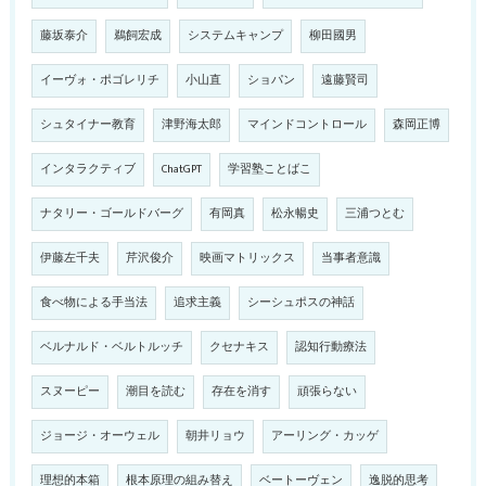
藤坂泰介
鵜飼宏成
システムキャンプ
柳田國男
イーヴォ・ポゴレリチ
小山直
ショパン
遠藤賢司
シュタイナー教育
津野海太郎
マインドコントロール
森岡正博
インタラクティブ
ChatGPT
学習塾ことばこ
ナタリー・ゴールドバーグ
有岡真
松永暢史
三浦つとむ
伊藤左千夫
芹沢俊介
映画マトリックス
当事者意識
食べ物による手当法
追求主義
シーシュポスの神話
ベルナルド・ベルトルッチ
クセナキス
認知行動療法
スヌーピー
潮目を読む
存在を消す
頑張らない
ジョージ・オーウェル
朝井リョウ
アーリング・カッゲ
理想的本箱
根本原理の組み替え
ベートーヴェン
逸脱的思考