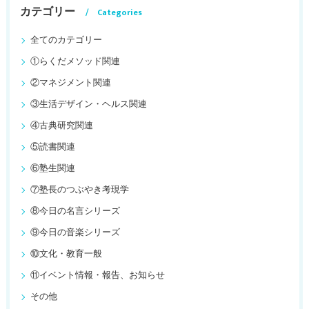
カテゴリー
Categories
全てのカテゴリー
①らくだメソッド関連
②マネジメント関連
③生活デザイン・ヘルス関連
④古典研究関連
⑤読書関連
⑥塾生関連
⑦塾長のつぶやき考現学
⑧今日の名言シリーズ
⑨今日の音楽シリーズ
⑩文化・教育一般
⑪イベント情報・報告、お知らせ
その他