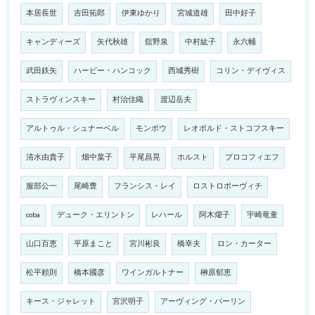
本居長世
吉田拓郎
伊東ゆかり
宮城道雄
田中好子
キャンディーズ
矢代秋雄
舘野泉
中村紘子
永六輔
武田鉄矢
ハービー・ハンコック
西城秀樹
コリン・デイヴィス
ストラヴィンスキー
村治佳織
渡辺岳夫
アルトゥル・シュナーベル
モンポウ
レオポルド・ストコフスキー
清水由貴子
畑中葉子
平尾昌晃
ホルスト
プロコフィエフ
服部公一
尾崎豊
フランシス・レイ
ロストロポーヴィチ
coba
デューク・エリントン
レハール
阿木燿子
宇崎竜童
山口百恵
平原まこと
宮川彬良
橋幸夫
ロン・カーター
松平頼則
橋本國彦
ワインガルトナー
榊原郁恵
キース・ジャレット
宮沢明子
アーヴィング・バーリン