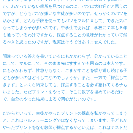
か、わかっていない箇所を見つけるのに、バツは大歓迎だと思うの
ですが、どうもバツが嫌いな生徒が多いのです。せっかくのバツを
活かさず、どんな手段を使ってもバツをマルに直して、できた気に
なってしまう子が多いのです。中学生であれば、学校に７年も８年
も通っているわけですから、採点することの意味がわかっていて然
るべきと思ったのですが、現実はそうではありませんでした。
間違っている答えを書いているにもかかわらず、分かっていること
にして、マルにして、そのまま先にすすんでも困るのは本人です。
にもかかわらず、性懲りもなく、ごまかすことを繰り返し続ける子
どもが多いのはどうしてなのでしょうか。また、一方で「採点して
きます」といくら約束しても、採点することを必ず忘れてくる子も
いました。ただプリントをやって、そこに数字を埋めているだけ
で、自分のやった結果にまるで関心がないのです。
だからといって、生徒がやったプリントの採点を私がやってしまう
と、これはセルフラーニングではなくなってしまいます。子どもが
やったプリントをなぜ教師が採点するかといえば、これはテストだ