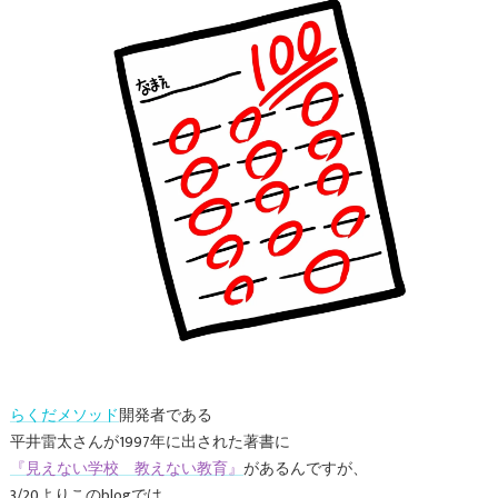
らくだメソッド
開発者である
平井雷太さんが1997年に出された著書に
『見えない学校 教えない教育』
があるんですが、
3/20よりこのblogでは、