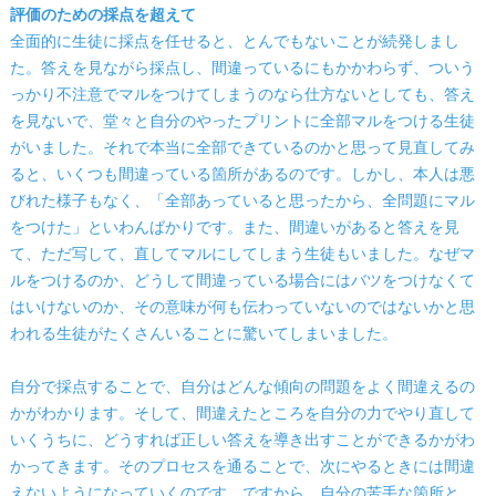
評価のための採点を超えて
全面的に生徒に採点を任せると、とんでもないことが続発しまし
た。答えを見ながら採点し、間違っているにもかかわらず、ついう
っかり不注意でマルをつけてしまうのなら仕方ないとしても、答え
を見ないで、堂々と自分のやったプリントに全部マルをつける生徒
がいました。それで本当に全部できているのかと思って見直してみ
ると、いくつも間違っている箇所があるのです。しかし、本人は悪
びれた様子もなく、「全部あっていると思ったから、全問題にマル
をつけた」といわんばかりです。また、間違いがあると答えを見
て、ただ写して、直してマルにしてしまう生徒もいました。なぜマ
ルをつけるのか、どうして間違っている場合にはバツをつけなくて
はいけないのか、その意味が何も伝わっていないのではないかと思
われる生徒がたくさんいることに驚いてしまいました。
自分で採点することで、自分はどんな傾向の問題をよく間違えるの
かがわかります。そして、間違えたところを自分の力でやり直して
いくうちに、どうすれば正しい答えを導き出すことができるかがわ
かってきます。そのプロセスを通ることで、次にやるときには間違
えないようになっていくのです。ですから、自分の苦手な箇所と