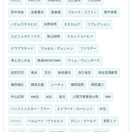
心の穴
今村仁司
佚斎樗山
光丘真理
竹田信弥
田中佳祐
吉家重夫
孫泰蔵
ブルース・リプトン
熊平美香
ハナムラチカヒロ
矢野和男
カタカムナ
リフレクション
エピジェネティクス
影山知明
クルミドコーヒー
ナワプラサード
マルセル・デュシャン
ファラデー
考えずにやる
映画PERFECTDAYS
ヴィム・ヴェンダース
役所広司
風水
五行
銀色夏生
自己発見
潜在意識教育
篠田桃紅
構造主義
ニーチェ
柳田国男
岡田謙三
中山正和
NM法
KJ法
道元
人間万事塞翁が馬
NPO
バックミンスター・フラー
エドワード・ローレンツ
KT法
バッハ
ヘルムート・ヴァルヒャ
グレン・グールド
初音ミク