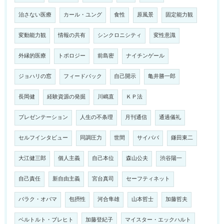
治さない医療
カール・ユング
食性
原風景
固定能力観
変動能力観
情報の共有
シンクロニシティ
変性意識
外縁的医療
トポロジー
前島密
ナイチンゲール
ジョハリの窓
フィードバック
自己開示
亀井勝一郎
長岡健
経験資源の発掘
川嶋直
ＫＰ法
プレゼンテーション
人生の不条理
月刊通信
通過儀礼
セルフインタビュー
同調圧力
世間
サイババ
鎌田東二
大江健三郎
個人主義
自己本位
森山公夫
渋谷陽一
自己責任
新自由主義
宮台真司
セーフティネット
バラク・オバマ
包摂性
河合隼雄
山本哲士
加藤哲夫
ベルトルト・ブレヒト
加藤登紀子
マイスター・エックハルト