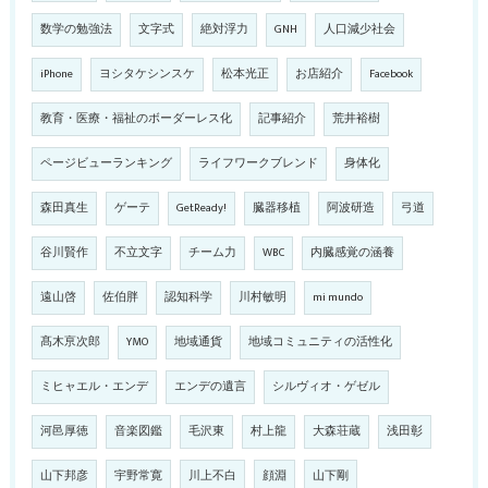
数学の勉強法
文字式
絶対浮力
GNH
人口減少社会
iPhone
ヨシタケシンスケ
松本光正
お店紹介
Facebook
教育・医療・福祉のボーダーレス化
記事紹介
荒井裕樹
ページビューランキング
ライフワークブレンド
身体化
森田真生
ゲーテ
GetReady!
臓器移植
阿波研造
弓道
谷川賢作
不立文字
チーム力
WBC
内臓感覚の涵養
遠山啓
佐伯胖
認知科学
川村敏明
mi mundo
髙木亰次郎
YMO
地域通貨
地域コミュニティの活性化
ミヒャエル・エンデ
エンデの遺言
シルヴィオ・ゲゼル
河邑厚徳
音楽図鑑
毛沢東
村上龍
大森荘蔵
浅田彰
山下邦彦
宇野常寛
川上不白
顔淵
山下剛