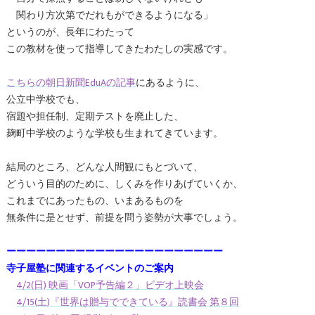
関わり方次第でだれもができるようになる」
というのが、長年にわたって
この教材を使って指導してきたわたしの実感です。
こちらの朝日新聞EduAの記事
にあるように、
公立中学校でも、
宿題や担任制、定期テストを廃止した、
麹町中学校のような学校も生まれてきています。
結局のところ、どんな人間観にもとづいて、
どういう目的のために、しくみを作りあげていくか、
これまでにあったもの、いまあるものを
無条件に是とせず、前提を問う姿勢が大事でしょう。
ーーーーーーーーーーーーーーーーーーーーーー
寺子屋塾に関連するイベントのご案内
4/2(日) 映画「VOP予告編２」ビデオ上映会
4/15(土)『世界は贈与でできている』読書会 第８回