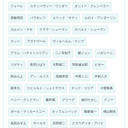
フォーレ
スティーヴィー・ワンダー
オットー・クレンペラー
美輪明宏
バラキレフ
エリック・サティ
ルロイ・アンダーソン
カルメン・マキ
クララ・シューマン
ロベルト・シューマン
スッペ
アズナヴール
ヴィルヘルム・ケンプ
アラム・ハチャトゥリアン
二ノ宮知子
黛ジュン
パガニーニ
リゲティ
美空ひばり
大野雄二
羽田健太郎
ビゼー
梓みちよ
アン・ルイス
高橋幸宏
中尾ミエ
中村八大
坂本九
リヒャルト・シュトラウス
チック・コリア
小曽根真
ベニー・グッドマン
藤井風
グリーグ
細川たかし
グノー
ポール・マッカートニー
オッフェンバック
都倉俊一
桃山晴衣
高田みずえ
サーカス
沢田研二
クラウディオ・アバド