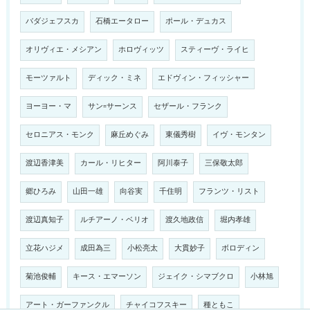
バダジェフスカ
石橋エータロー
ポール・デュカス
オリヴィエ・メシアン
ホロヴィッツ
スティーヴ・ライヒ
モーツァルト
ディック・ミネ
エドヴィン・フィッシャー
ヨーヨー・マ
サン=サーンス
セザール・フランク
セロニアス・モンク
麻丘めぐみ
東儀秀樹
イヴ・モンタン
渡辺香津美
カール・リヒター
阿川泰子
三保敬太郎
郷ひろみ
山田一雄
向谷実
千住明
フランツ・リスト
渡辺真知子
ルチアーノ・ベリオ
渡久地政信
堀内孝雄
立花ハジメ
成田為三
小松亮太
大貫妙子
ボロディン
菊池俊輔
キース・エマーソン
ジェイク・シマブクロ
小林旭
アート・ガーファンクル
チャイコフスキー
種ともこ