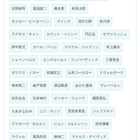
古関裕而
湯浅譲二
椎名恵
杉良太郎
オスカー・ピーターソン
マドンナ
深沢七郎
前川清
アグネス・チャン
カウント・ベイシー
円広志
サヴァリッシュ
田中星児
カール・ベーム
マイケル・ジャクソン
井上陽水
シェーンベルク
エンゲルベルト・フンパーディンク
三善英史
ダリウス・ミヨー
岩城宏之
山本コータロー
ドヴォルザーク
相米慎二
綾戸智恵
渡辺範彦
あがた森魚
ヴェーベルン
矢沢永吉
辻井伸行
ピーター・フォーク
園田高弘
ちあきなおみ
ニニ・ロッソ
安室奈美恵
ジェフスキー
グスターヴ・ホルスト
ジョン・コルトレーン
筒井康隆
ラヴェル
尾高尚忠
牧伸二
マイルス・デイヴィス