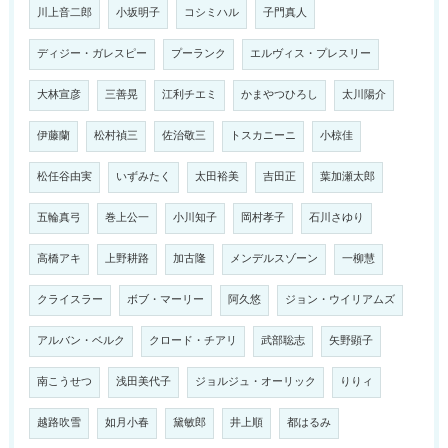
川上音二郎
小坂明子
コシミハル
子門真人
ディジー・ガレスピー
プーランク
エルヴィス・プレスリー
大林宣彦
三善晃
江利チエミ
かまやつひろし
太川陽介
伊藤蘭
松村禎三
佐治敬三
トスカニーニ
小椋佳
松任谷由実
いずみたく
太田裕美
吉田正
葉加瀬太郎
五輪真弓
巻上公一
小川知子
岡村孝子
石川さゆり
高橋アキ
上野耕路
加古隆
メンデルスゾーン
一柳慧
クライスラー
ボブ・マーリー
阿久悠
ジョン・ウイリアムズ
アルバン・ベルク
クロード・チアリ
武部聡志
矢野顕子
南こうせつ
浅田美代子
ジョルジュ・オーリック
りりィ
越路吹雪
如月小春
黛敏郎
井上順
都はるみ