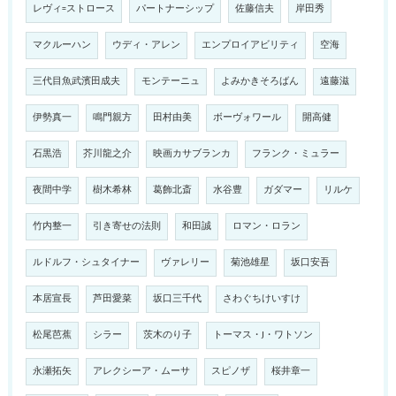
レヴィ=ストロース
パートナーシップ
佐藤信夫
岸田秀
マクルーハン
ウディ・アレン
エンプロイアビリティ
空海
三代目魚武濱田成夫
モンテーニュ
よみかきそろばん
遠藤滋
伊勢真一
鳴門親方
田村由美
ボーヴォワール
開高健
石黒浩
芥川龍之介
映画カサブランカ
フランク・ミュラー
夜間中学
樹木希林
葛飾北斎
水谷豊
ガダマー
リルケ
竹内整一
引き寄せの法則
和田誠
ロマン・ロラン
ルドルフ・シュタイナー
ヴァレリー
菊池雄星
坂口安吾
本居宣長
芦田愛菜
坂口三千代
さわぐちけいすけ
松尾芭蕉
シラー
茨木のり子
トーマス・J・ワトソン
永瀬拓矢
アレクシーア・ムーサ
スピノザ
桜井章一