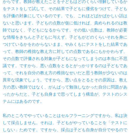
からです。教師が教えたことを子どもはどのくらい理解しているか
をテストをして試して、その結果で子どもに優劣をつけて、子ども
を評価の対象にしているのです。でも、これほどばかばかしい話は
ないと思います。子どもの点数が仮に低ければ、責められるのは教
師ではなく、子どもになるからです。その低い点数は、教師が必要
な情報をきちんと子どもに与えず、子どもがどのくらいそれを身に
つけているかをわからないまま、やみくもにテストをした結果であ
って、教師の稚拙な教え方に対しての点数であるにもかかわらず、
その点数で評価される対象が子どもになってしまうのは本当に不思
議です。ですから、悪い点数をとるとがっかりするのは子どもであ
って、それを自分の教え方の稚拙なせいだと思う教師が少ないのは
異常な現象でしょう。ですから、悪い点をとるとその原因は、教え
方の悪い教師ではなく、がんばって勉強しなかった自分に問題があ
ったからだと、子ども自身まで思ってしまう構造が、テストのシス
テムにはあるのです。
私のところでやっていることはセルフラーニングですから、私は決
して採点しません。それは、子どもがやっていることを「テストに
しない」ためです。ですから、採点は子ども自身が自分でやるので