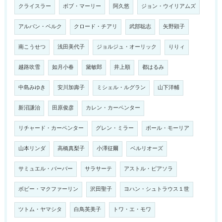
クライスラー
ボブ・マーリー
阿久悠
ジョン・ウイリアムズ
アルバン・ベルク
クロード・チアリ
武部聡志
矢野顕子
南こうせつ
浅田美代子
ジョルジュ・オーリック
りりィ
越路吹雪
如月小春
黛敏郎
井上順
都はるみ
中島みゆき
安川加壽子
ミシェル・ルグラン
山下洋輔
新沼謙治
田原俊彦
カレン・カーペンター
リチャード・カーペンター
グレン・ミラー
ポール・モーリア
山本リンダ
高橋真梨子
小澤征爾
ベルリオーズ
サミュエル・バーバー
サラサーテ
アストル・ピアソラ
ボビー・マクファーリン
沢田聖子
ヨハン・シュトラウス１世
ツトム・ヤマシタ
白鳥英美子
トワ・エ・モワ