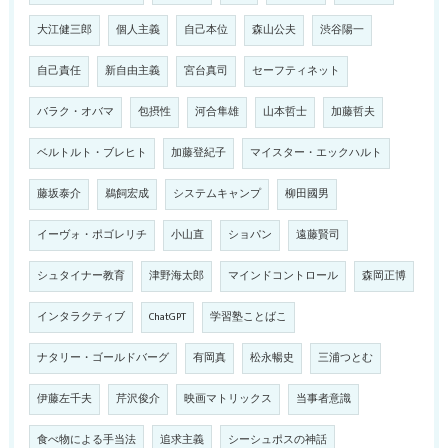
大江健三郎
個人主義
自己本位
森山公夫
渋谷陽一
自己責任
新自由主義
宮台真司
セーフティネット
バラク・オバマ
包摂性
河合隼雄
山本哲士
加藤哲夫
ベルトルト・ブレヒト
加藤登紀子
マイスター・エックハルト
藤坂泰介
鵜飼宏成
システムキャンプ
柳田國男
イーヴォ・ポゴレリチ
小山直
ショパン
遠藤賢司
シュタイナー教育
津野海太郎
マインドコントロール
森岡正博
インタラクティブ
ChatGPT
学習塾ことばこ
ナタリー・ゴールドバーグ
有岡真
松永暢史
三浦つとむ
伊藤左千夫
芹沢俊介
映画マトリックス
当事者意識
食べ物による手当法
追求主義
シーシュポスの神話