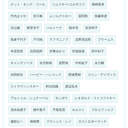
ナット・キング・コール
リムスキー=コルサコフ
尾崎亜美
竹内まりや
宮川泰
ムソルグスキー
冨田勲
加藤和彦
北山修
梶芽衣子
バルトーク
植木等
岩谷時子
島倉千代子
戸川純
ラフマニノフ
忌野清志郎
ブラームス
本居長世
吉田拓郎
伊東ゆかり
宮城道雄
田中好子
キャンディーズ
矢代秋雄
舘野泉
中村紘子
永六輔
武田鉄矢
ハービー・ハンコック
西城秀樹
コリン・デイヴィス
ストラヴィンスキー
村治佳織
渡辺岳夫
アルトゥル・シュナーベル
モンポウ
レオポルド・ストコフスキー
清水由貴子
畑中葉子
平尾昌晃
ホルスト
プロコフィエフ
服部公一
尾崎豊
フランシス・レイ
ロストロポーヴィチ