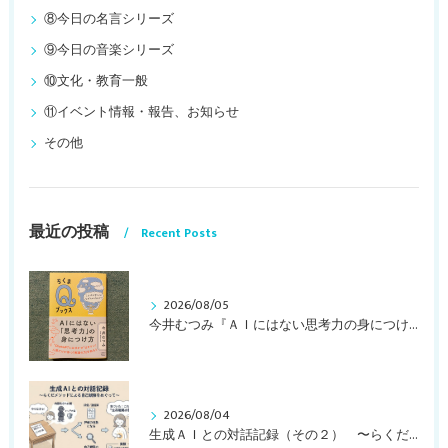
⑧今日の名言シリーズ
⑨今日の音楽シリーズ
⑩文化・教育一般
⑪イベント情報・報告、お知らせ
その他
最近の投稿
Recent Posts
2026/08/05
今井むつみ『ＡＩにはない思考力の身につけ方 ことばの学びはなぜ大切なのか？』
2026/08/04
生成ＡＩとの対話記録（その２） 〜らくだメソッドによる自己観察をめぐって〜