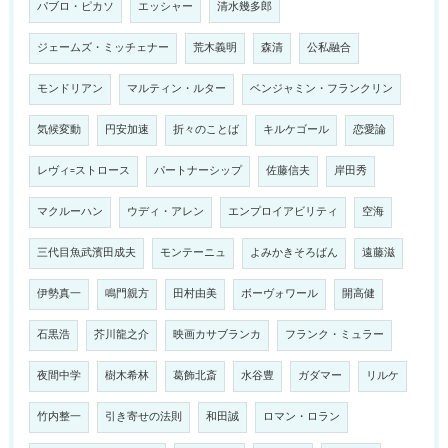
パブロ・ピカソ
エッシャー
清水幾多郎
ジェームズ・ミッチェナー
荒木義明
森清
公私融合
モンドリアン
マルティン・ルター
ベンジャミン・フランクリン
気候変動
円安加速
折々のことば
キルケゴール
恋愛論
レヴィ=ストロース
パートナーシップ
佐藤信夫
岸田秀
マクルーハン
ウディ・アレン
エンプロイアビリティ
空海
三代目魚武濱田成夫
モンテーニュ
よみかきそろばん
遠藤滋
伊勢真一
鳴門親方
田村由美
ボーヴォワール
開高健
石黒浩
芥川龍之介
映画カサブランカ
フランク・ミュラー
夜間中学
樹木希林
葛飾北斎
水谷豊
ガダマー
リルケ
竹内整一
引き寄せの法則
和田誠
ロマン・ロラン