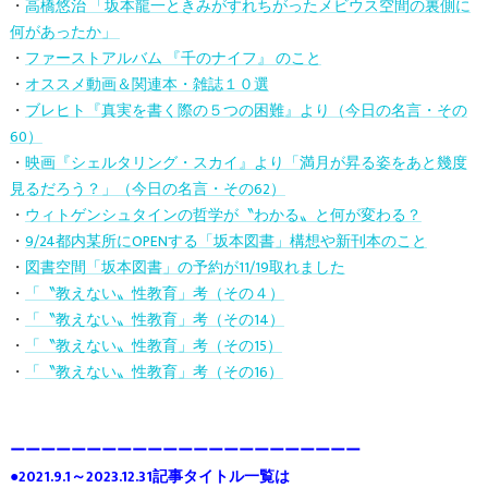
・
高橋悠治 「坂本龍一ときみがすれちがったメビウス空間の裏側に
何があったか」
・
ファーストアルバム 『千のナイフ』 のこと
・
オススメ動画＆関連本・雑誌１０選
・
ブレヒト『真実を書く際の５つの困難』より（今日の名言・その
60）
・
映画『シェルタリング・スカイ』より「満月が昇る姿をあと幾度
見るだろう？」（今日の名言・その62）
・
ウィトゲンシュタインの哲学が〝わかる〟と何が変わる？
・
9/24都内某所にOPENする「坂本図書」構想や新刊本のこと
・
図書空間「坂本図書」の予約が11/19取れました
・
「〝教えない〟性教育」考（その４）
・
「〝教えない〟性教育」考（その14）
・
「〝教えない〟性教育」考（その15）
・
「〝教えない〟性教育」考（その16）
ーーーーーーーーーーーーーーーーーーーーーーー
●2021.9.1～2023.12.31記事タイトル一覧は