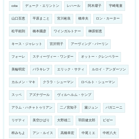
coba
デューク・エリントン
レハール
阿木燿子
宇崎竜童
山口百恵
平原まこと
宮川彬良
橋幸夫
ロン・カーター
松平頼則
橋本國彦
ワインガルトナー
榊原郁恵
キース・ジャレット
宮沢明子
アーヴィング・バーリン
フォーレ
スティーヴィー・ワンダー
オットー・クレンペラー
美輪明宏
バラキレフ
エリック・サティ
ルロイ・アンダーソン
カルメン・マキ
クララ・シューマン
ロベルト・シューマン
スッペ
アズナヴール
ヴィルヘルム・ケンプ
アラム・ハチャトゥリアン
二ノ宮知子
黛ジュン
パガニーニ
リゲティ
美空ひばり
大野雄二
羽田健太郎
ビゼー
梓みちよ
アン・ルイス
高橋幸宏
中尾ミエ
中村八大