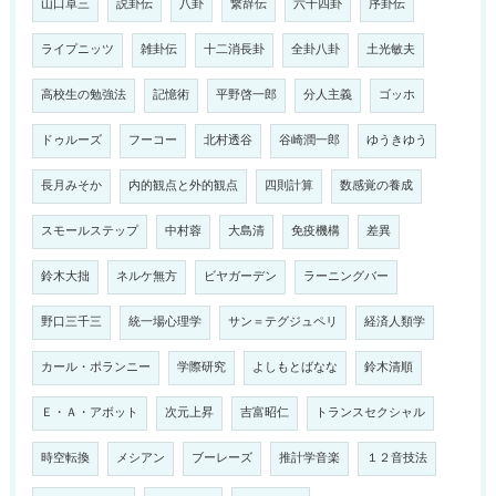
山口卓三
説卦伝
八卦
繋辞伝
六十四卦
序卦伝
ライプニッツ
雑卦伝
十二消長卦
全卦八卦
土光敏夫
高校生の勉強法
記憶術
平野啓一郎
分人主義
ゴッホ
ドゥルーズ
フーコー
北村透谷
谷崎潤一郎
ゆうきゆう
長月みそか
内的観点と外的観点
四則計算
数感覚の養成
スモールステップ
中村蓉
大島清
免疫機構
差異
鈴木大拙
ネルケ無方
ビヤガーデン
ラーニングバー
野口三千三
統一場心理学
サン＝テグジュペリ
経済人類学
カール・ポランニー
学際研究
よしもとばなな
鈴木清順
Ｅ・Ａ・アボット
次元上昇
吉富昭仁
トランスセクシャル
時空転換
メシアン
ブーレーズ
推計学音楽
１２音技法