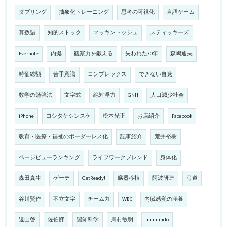
ダブリング
抽象化トレーニング
思考の可視化
言語ゲーム
算数語
知的ストック
マッキントッシュ
スティッキーズ
Evernote
内拠
観察力を鍛える
失われた30年
森嶋通夫
時価総額
苦手意識
コンプレックス
できない自覚
数学の勉強法
文字式
絶対浮力
GNH
人口減少社会
iPhone
ヨシタケシンスケ
松本光正
お店紹介
Facebook
教育・医療・福祉のボーダーレス化
記事紹介
荒井裕樹
ページビューランキング
ライフワークブレンド
身体化
森田真生
ゲーテ
GetReady!
臓器移植
阿波研造
弓道
谷川賢作
不立文字
チーム力
WBC
内臓感覚の涵養
遠山啓
佐伯胖
認知科学
川村敏明
mi mundo