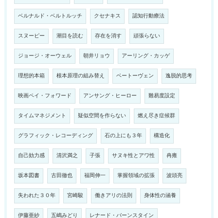
ベルナルド・ベルトルッチ
クセナキス
認知行動療法
スヌーピー
潮目を読む
存在を消す
頑張らない
ジョージ・オーウェル
朝井リョウ
アーリング・カッゲ
理想的本箱
根本原理の組み替え
ベートーヴェン
逸脱的思考
映画ペイ・フォワード
アンサング・ヒーロー
難易度設定
タイムマネジメント
疑似空間を作らない
燃え尽き症候群
グラフィック・レコーディング
石の上にも３年
構造化
自己効力感
清沢満之
子張
サヌキ性とアワ性
冉雍
坂本図書
古田徹也
福岡伸一
掌握領域の拡張
波頭亮
失われた３０年
宮崎駿
働きアリの法則
身体性の涵養
伊藤亜紗
五嶋みどり
レナード・バーンスタイン