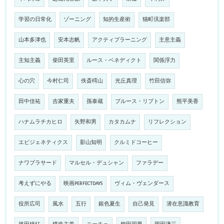
学習の日常化
ゾーニング
知的生産術
猫町倶楽部
山本多津也
安本志帆
アクティブラーニング
主意主義
主知主義
柴田英里
ルース・ベネディクト
関係浮力
心の穴
今村仁司
佚斎樗山
光丘真理
竹田信弥
田中佳祐
吉家重夫
孫泰蔵
ブルース・リプトン
熊平美香
ハナムラチカヒロ
矢野和男
カタカムナ
リフレクション
エピジェネティクス
影山知明
クルミドコーヒー
ナワプラサード
マルセル・デュシャン
ファラデー
考えずにやる
映画PERFECTDAYS
ヴィム・ヴェンダース
役所広司
風水
五行
銀色夏生
自己発見
潜在意識教育