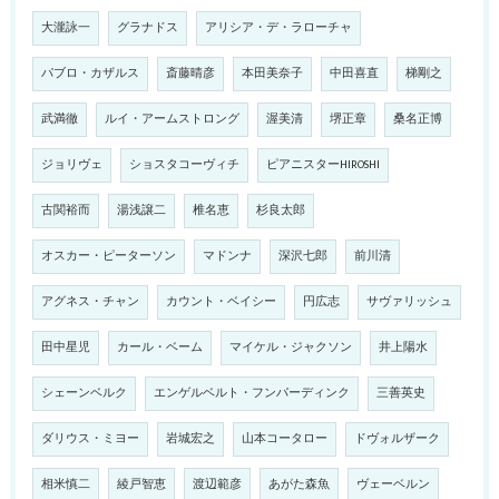
大瀧詠一
グラナドス
アリシア・デ・ラローチャ
パブロ・カザルス
斎藤晴彦
本田美奈子
中田喜直
梯剛之
武満徹
ルイ・アームストロング
渥美清
堺正章
桑名正博
ジョリヴェ
ショスタコーヴィチ
ピアニスターHIROSHI
古関裕而
湯浅譲二
椎名恵
杉良太郎
オスカー・ピーターソン
マドンナ
深沢七郎
前川清
アグネス・チャン
カウント・ベイシー
円広志
サヴァリッシュ
田中星児
カール・ベーム
マイケル・ジャクソン
井上陽水
シェーンベルク
エンゲルベルト・フンパーディンク
三善英史
ダリウス・ミヨー
岩城宏之
山本コータロー
ドヴォルザーク
相米慎二
綾戸智恵
渡辺範彦
あがた森魚
ヴェーベルン