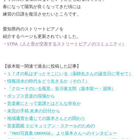
春になって陽気が良くなってきた頃には
練習の日課を復活させたいところです。
愛知県内のストリートピアノを
紹介するページも更新されていました。
・
STPIA（人と音が交差するストリートピアノのコミュニティ）
【坂本龍一関連で過去に投稿した記事】
・
１７才の私はずっとそこにいる（薬師丸さんの誕生日に寄せて）
・
情報洪水の時代をどう生きるか（その７）
・
『クロードのいる風景』谷川俊太郎
（坂本龍一・追悼）
・
ポップス音楽の現場から
・
音楽家にとって楽譜とはどんな存在か
・
未完の手稿 未来の日付から
・
地域通貨を通じての坂本さんとの関わり
・
音楽図鑑 エピキュリアン・スクールのための
・
『YMO写真集 OMIYAGE』 より坂本さんへのインタビュー