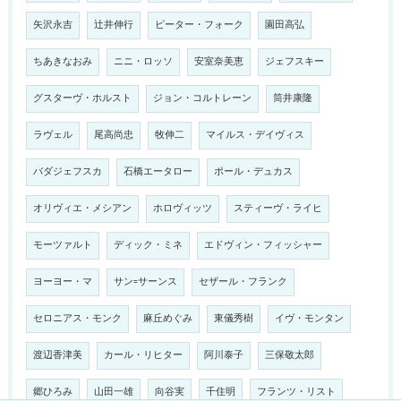
矢沢永吉
辻井伸行
ピーター・フォーク
園田高弘
ちあきなおみ
ニニ・ロッソ
安室奈美恵
ジェフスキー
グスターヴ・ホルスト
ジョン・コルトレーン
筒井康隆
ラヴェル
尾高尚忠
牧伸二
マイルス・デイヴィス
バダジェフスカ
石橋エータロー
ポール・デュカス
オリヴィエ・メシアン
ホロヴィッツ
スティーヴ・ライヒ
モーツァルト
ディック・ミネ
エドヴィン・フィッシャー
ヨーヨー・マ
サン=サーンス
セザール・フランク
セロニアス・モンク
麻丘めぐみ
東儀秀樹
イヴ・モンタン
渡辺香津美
カール・リヒター
阿川泰子
三保敬太郎
郷ひろみ
山田一雄
向谷実
千住明
フランツ・リスト