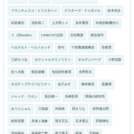
フランチェスコ・トリスターノ
グスターヴ・ドゥダメル
鈴木先生
武富健治
池谷裕二
上大岡トメ
糸井重里
内発的動機付け
Ｘ（旧twitter）
3:10:60:27の法則
苅谷剛彦
梶谷真司
ベルナルト・ベルトルッチ
俳句
十割蕎麦嵯峨谷
性教育
三砂ちづる
セクシャルマイノリティ
オルデンバーグ
小野花梨
佐々木敦
鶴見俊輔
包括的性教育
水野哲夫
ネガティブケイパビリティ
金子みすゞ
橋本麻里
斎藤環
ジャック・ラカン
落合陽一
先崎彰容
関係の絶対性
みうらじゅん
三枝誠
外経絡
団まりな
岩田健太郎
絶対恋愛
具体と抽象
望月正弘
五木寛之
田縣神社
平均寿命
超過死亡数
森下典子
茶道
千利休