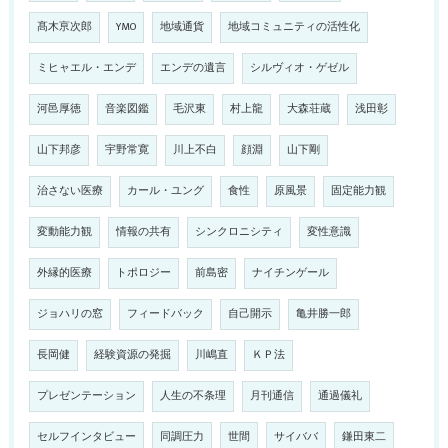
髙木亰次郎
YMO
地域通貨
地域コミュニティの活性化
ミヒャエル・エンデ
エンデの遺言
シルヴィオ・ゲゼル
河邑厚徳
音楽図鑑
毛沢東
村上龍
大森荘蔵
浅田彰
山下邦彦
宇野常寛
川上不白
顔淵
山下剛
治さない医療
カール・ユング
食性
原風景
固定能力観
変動能力観
情報の共有
シンクロニシティ
変性意識
外縁的医療
トポロジー
前島密
ナイチンゲール
ジョハリの窓
フィードバック
自己開示
亀井勝一郎
長岡健
経験資源の発掘
川嶋直
ＫＰ法
プレゼンテーション
人生の不条理
月刊通信
通過儀礼
セルフインタビュー
同調圧力
世間
サイババ
鎌田東二