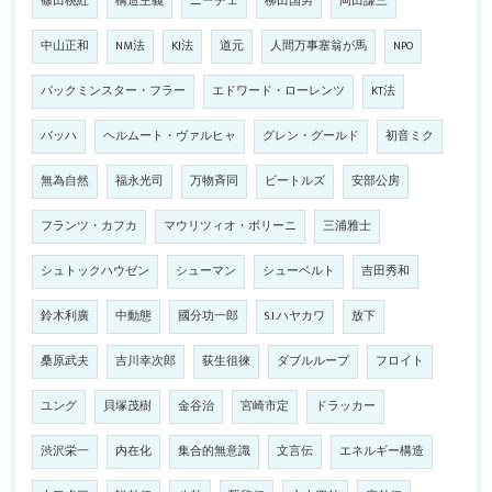
篠田桃紅
構造主義
ニーチェ
柳田国男
岡田謙三
中山正和
NM法
KJ法
道元
人間万事塞翁が馬
NPO
バックミンスター・フラー
エドワード・ローレンツ
KT法
バッハ
ヘルムート・ヴァルヒャ
グレン・グールド
初音ミク
無為自然
福永光司
万物斉同
ビートルズ
安部公房
フランツ・カフカ
マウリツィオ・ポリーニ
三浦雅士
シュトックハウゼン
シューマン
シューベルト
吉田秀和
鈴木利廣
中動態
國分功一郎
S.I.ハヤカワ
放下
桑原武夫
吉川幸次郎
荻生徂徠
ダブルループ
フロイト
ユング
貝塚茂樹
金谷治
宮崎市定
ドラッカー
渋沢栄一
内在化
集合的無意識
文言伝
エネルギー構造