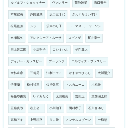
ルドルフ・シュタイナー
ヴァレリー
菊池雄星
坂口安吾
本居宣長
芦田愛菜
坂口三千代
さわぐちけいすけ
松尾芭蕉
シラー
茨木のり子
トーマス・J・ワトソン
永瀬拓矢
アレクシーア・ムーサ
スピノザ
桜井章一
川上音二郎
小坂明子
コシミハル
子門真人
ディジー・ガレスピー
プーランク
エルヴィス・プレスリー
大林宣彦
三善晃
江利チエミ
かまやつひろし
太川陽介
伊藤蘭
松村禎三
佐治敬三
トスカニーニ
小椋佳
松任谷由実
いずみたく
太田裕美
吉田正
葉加瀬太郎
五輪真弓
巻上公一
小川知子
岡村孝子
石川さゆり
高橋アキ
上野耕路
加古隆
メンデルスゾーン
一柳慧