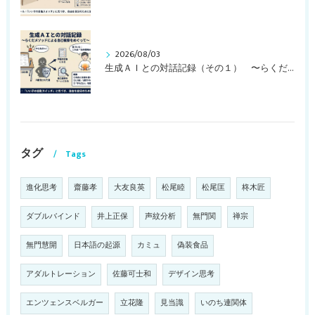
2026/08/03
生成ＡＩとの対話記録（その１） 〜らくだメソッドによる自己観察をめぐって〜
タグ
Tags
進化思考
齋藤孝
大友良英
松尾睦
松尾匡
柊木匠
ダブルバインド
井上正保
声紋分析
無門関
禅宗
無門慧開
日本語の起源
カミュ
偽装食品
アダルトレーション
佐藤可士和
デザイン思考
エンツェンスベルガー
立花隆
見当識
いのち連関体