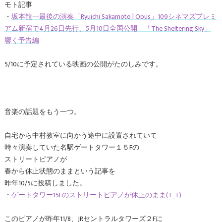
モト記事
・
坂本龍一最後の演奏「Ryuichi Sakamoto | Opus」109シネマズプレミ
アム新宿で4月26日先行、5月10日全国公開 「The Sheltering Sky」
響く予告編
5/10に予定されている映画の公開がたのしみです。
音楽の話題をもう一つ。
自宅から中村教室に向かう途中に設置されていて
時々演奏していた名駅ゲートタワー１５Fの
ストリートピアノが
春から休止状態のままという記事を
昨年10/5に投稿しました。
・
ゲートタワー15Fのストリートピアノが休止のまま(T_T)
このピアノが昨年11/8、JRセントラルタワーズ２Fに