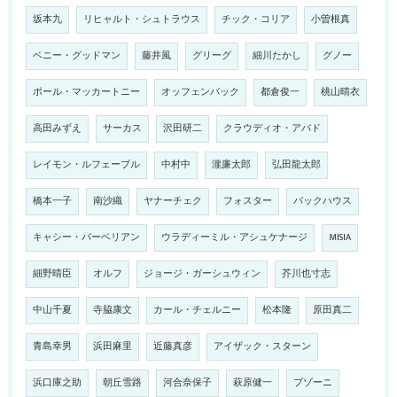
坂本九
リヒャルト・シュトラウス
チック・コリア
小曽根真
ベニー・グッドマン
藤井風
グリーグ
細川たかし
グノー
ポール・マッカートニー
オッフェンバック
都倉俊一
桃山晴衣
高田みずえ
サーカス
沢田研二
クラウディオ・アバド
レイモン・ルフェーブル
中村中
瀧廉太郎
弘田龍太郎
橋本一子
南沙織
ヤナーチェク
フォスター
バックハウス
キャシー・バーベリアン
ウラディーミル・アシュケナージ
MISIA
細野晴臣
オルフ
ジョージ・ガーシュウィン
芥川也寸志
中山千夏
寺脇康文
カール・チェルニー
松本隆
原田真二
青島幸男
浜田麻里
近藤真彦
アイザック・スターン
浜口庫之助
朝丘雪路
河合奈保子
萩原健一
ブゾーニ