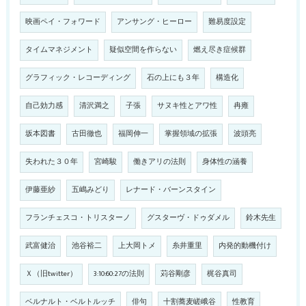
映画ペイ・フォワード
アンサング・ヒーロー
難易度設定
タイムマネジメント
疑似空間を作らない
燃え尽き症候群
グラフィック・レコーディング
石の上にも３年
構造化
自己効力感
清沢満之
子張
サヌキ性とアワ性
冉雍
坂本図書
古田徹也
福岡伸一
掌握領域の拡張
波頭亮
失われた３０年
宮崎駿
働きアリの法則
身体性の涵養
伊藤亜紗
五嶋みどり
レナード・バーンスタイン
フランチェスコ・トリスターノ
グスターヴ・ドゥダメル
鈴木先生
武富健治
池谷裕二
上大岡トメ
糸井重里
内発的動機付け
Ｘ（旧twitter）
3:10:60:27の法則
苅谷剛彦
梶谷真司
ベルナルト・ベルトルッチ
俳句
十割蕎麦嵯峨谷
性教育