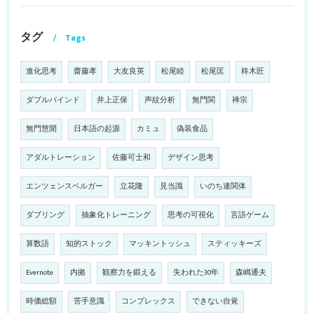
タグ
Tags
進化思考
齋藤孝
大友良英
松尾睦
松尾匡
柊木匠
ダブルバインド
井上正保
声紋分析
無門関
禅宗
無門慧開
日本語の起源
カミュ
偽装食品
アダルトレーション
佐藤可士和
デザイン思考
エンツェンスベルガー
立花隆
見当識
いのち連関体
ダブリング
抽象化トレーニング
思考の可視化
言語ゲーム
算数語
知的ストック
マッキントッシュ
スティッキーズ
Evernote
内拠
観察力を鍛える
失われた30年
森嶋通夫
時価総額
苦手意識
コンプレックス
できない自覚