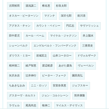
古関裕而
湯浅譲二
椎名恵
杉良太郎
オスカー・ピーターソン
マドンナ
深沢七郎
前川清
アグネス・チャン
カウント・ベイシー
円広志
サヴァリッシュ
田中星児
カール・ベーム
マイケル・ジャクソン
井上陽水
シェーンベルク
エンゲルベルト・フンパーディンク
三善英史
ダリウス・ミヨー
岩城宏之
山本コータロー
ドヴォルザーク
相米慎二
綾戸智恵
渡辺範彦
あがた森魚
ヴェーベルン
矢沢永吉
辻井伸行
ピーター・フォーク
園田高弘
ちあきなおみ
ニニ・ロッソ
安室奈美恵
ジェフスキー
グスターヴ・ホルスト
ジョン・コルトレーン
筒井康隆
ラヴェル
尾高尚忠
牧伸二
マイルス・デイヴィス