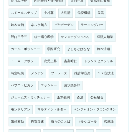
長月みそか
内的観点と外的観点
四則計算
数感覚の養成
スモールステップ
中村蓉
大島清
免疫機構
差異
鈴木大拙
ネルケ無方
ビヤガーデン
ラーニングバー
野口三千三
統一場心理学
サン＝テグジュペリ
経済人類学
カール・ポランニー
学際研究
よしもとばなな
鈴木清順
Ｅ・Ａ・アボット
次元上昇
吉富昭仁
トランスセクシャル
時空転換
メシアン
ブーレーズ
推計学音楽
１２音技法
パブロ・ピカソ
エッシャー
清水幾多郎
ジェームズ・ミッチェナー
荒木義明
森清
公私融合
モンドリアン
マルティン・ルター
ベンジャミン・フランクリン
気候変動
円安加速
折々のことば
キルケゴール
恋愛論