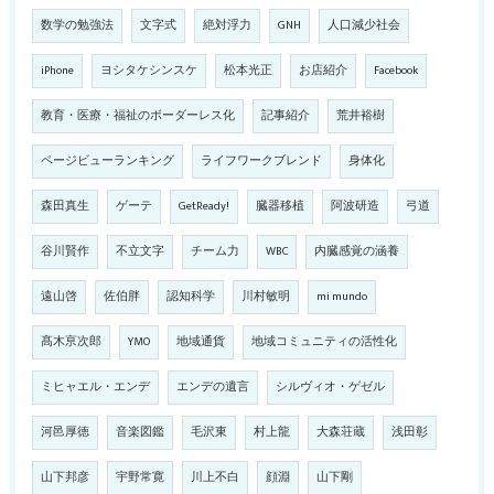
数学の勉強法
文字式
絶対浮力
GNH
人口減少社会
iPhone
ヨシタケシンスケ
松本光正
お店紹介
Facebook
教育・医療・福祉のボーダーレス化
記事紹介
荒井裕樹
ページビューランキング
ライフワークブレンド
身体化
森田真生
ゲーテ
GetReady!
臓器移植
阿波研造
弓道
谷川賢作
不立文字
チーム力
WBC
内臓感覚の涵養
遠山啓
佐伯胖
認知科学
川村敏明
mi mundo
髙木亰次郎
YMO
地域通貨
地域コミュニティの活性化
ミヒャエル・エンデ
エンデの遺言
シルヴィオ・ゲゼル
河邑厚徳
音楽図鑑
毛沢東
村上龍
大森荘蔵
浅田彰
山下邦彦
宇野常寛
川上不白
顔淵
山下剛