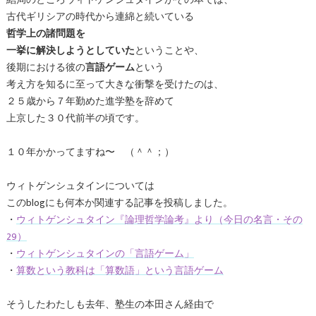
古代ギリシアの時代から連綿と続いている
哲学上の諸問題を
一挙に解決しようとしていた
ということや、
後期における彼の
言語ゲーム
という
考え方を知るに至って大きな衝撃を受けたのは、
２５歳から７年勤めた進学塾を辞めて
上京した３０代前半の頃です。
１０年かかってますね〜 （＾＾；）
ウィトゲンシュタインについては
このblogにも何本か関連する記事を投稿しました。
・
ウィトゲンシュタイン『論理哲学論考』より（今日の名言・その
29）
・
ウィトゲンシュタインの「言語ゲーム」
・
算数という教科は「算数語」という言語ゲーム
そうしたわたしも去年、塾生の本田さん経由で