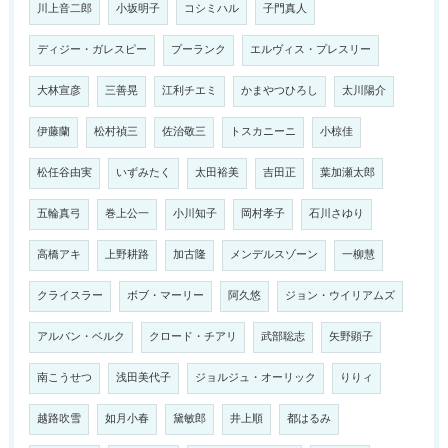
川上音二郎
小坂明子
コシミハル
子門真人
ディジー・ガレスピー
プーランク
エルヴィス・プレスリー
大林宣彦
三善晃
江利チエミ
かまやつひろし
太川陽介
伊藤蘭
松村禎三
佐治敬三
トスカニーニ
小椋佳
松任谷由実
いずみたく
太田裕美
吉田正
葉加瀬太郎
五輪真弓
巻上公一
小川知子
岡村孝子
石川さゆり
高橋アキ
上野耕路
加古隆
メンデルスゾーン
一柳慧
クライスラー
ボブ・マーリー
阿久悠
ジョン・ウイリアムズ
アルバン・ベルク
クロード・チアリ
武部聡志
矢野顕子
南こうせつ
浅田美代子
ジョルジュ・オーリック
りりィ
越路吹雪
如月小春
黛敏郎
井上順
都はるみ