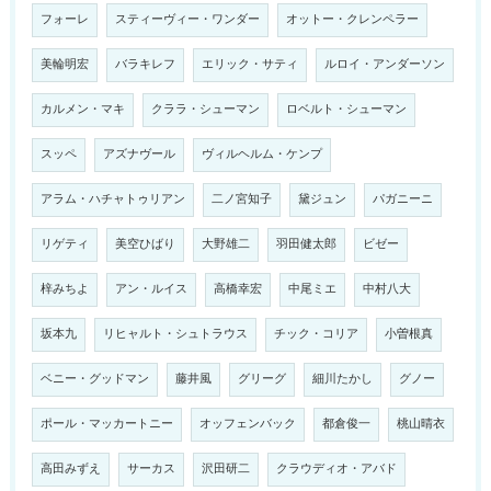
フォーレ
スティーヴィー・ワンダー
オットー・クレンペラー
美輪明宏
バラキレフ
エリック・サティ
ルロイ・アンダーソン
カルメン・マキ
クララ・シューマン
ロベルト・シューマン
スッペ
アズナヴール
ヴィルヘルム・ケンプ
アラム・ハチャトゥリアン
二ノ宮知子
黛ジュン
パガニーニ
リゲティ
美空ひばり
大野雄二
羽田健太郎
ビゼー
梓みちよ
アン・ルイス
高橋幸宏
中尾ミエ
中村八大
坂本九
リヒャルト・シュトラウス
チック・コリア
小曽根真
ベニー・グッドマン
藤井風
グリーグ
細川たかし
グノー
ポール・マッカートニー
オッフェンバック
都倉俊一
桃山晴衣
高田みずえ
サーカス
沢田研二
クラウディオ・アバド