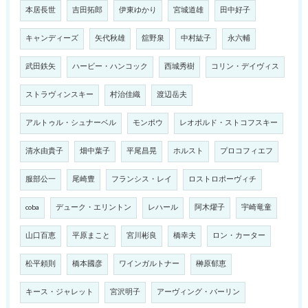
本居長世
吉田拓郎
伊東ゆかり
宮城道雄
田中好子
キャンディーズ
矢代秋雄
舘野泉
中村紘子
永六輔
武田鉄矢
ハービー・ハンコック
西城秀樹
コリン・デイヴィス
ストラヴィンスキー
村治佳織
渡辺岳夫
アルトゥル・シュナーベル
モンポウ
レオポルド・ストコフスキー
清水由貴子
畑中葉子
平尾昌晃
ホルスト
プロコフィエフ
服部公一
尾崎豊
フランシス・レイ
ロストロポーヴィチ
coba
デューク・エリントン
レハール
阿木燿子
宇崎竜童
山口百恵
平原まこと
宮川彬良
橋幸夫
ロン・カーター
松平頼則
橋本國彦
ワインガルトナー
榊原郁恵
キース・ジャレット
宮沢明子
アーヴィング・バーリン