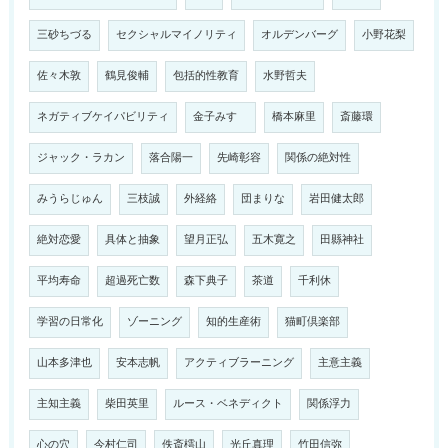
三砂ちづる
セクシャルマイノリティ
オルデンバーグ
小野花梨
佐々木敦
鶴見俊輔
包括的性教育
水野哲夫
ネガティブケイパビリティ
金子みすゞ
橋本麻里
斎藤環
ジャック・ラカン
落合陽一
先崎彰容
関係の絶対性
みうらじゅん
三枝誠
外経絡
団まりな
岩田健太郎
絶対恋愛
具体と抽象
望月正弘
五木寛之
田縣神社
平均寿命
超過死亡数
森下典子
茶道
千利休
学習の日常化
ゾーニング
知的生産術
猫町倶楽部
山本多津也
安本志帆
アクティブラーニング
主意主義
主知主義
柴田英里
ルース・ベネディクト
関係浮力
心の穴
今村仁司
佚斎樗山
光丘真理
竹田信弥