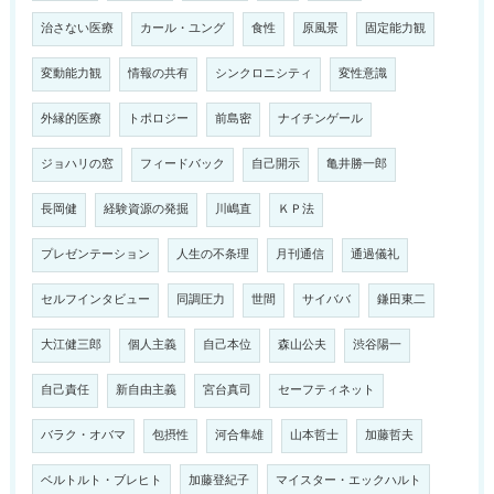
治さない医療
カール・ユング
食性
原風景
固定能力観
変動能力観
情報の共有
シンクロニシティ
変性意識
外縁的医療
トポロジー
前島密
ナイチンゲール
ジョハリの窓
フィードバック
自己開示
亀井勝一郎
長岡健
経験資源の発掘
川嶋直
ＫＰ法
プレゼンテーション
人生の不条理
月刊通信
通過儀礼
セルフインタビュー
同調圧力
世間
サイババ
鎌田東二
大江健三郎
個人主義
自己本位
森山公夫
渋谷陽一
自己責任
新自由主義
宮台真司
セーフティネット
バラク・オバマ
包摂性
河合隼雄
山本哲士
加藤哲夫
ベルトルト・ブレヒト
加藤登紀子
マイスター・エックハルト