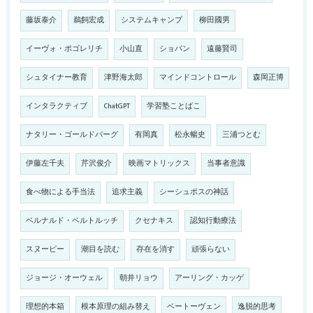
藤坂泰介
鵜飼宏成
システムキャンプ
柳田國男
イーヴォ・ポゴレリチ
小山直
ショパン
遠藤賢司
シュタイナー教育
津野海太郎
マインドコントロール
森岡正博
インタラクティブ
ChatGPT
学習塾ことばこ
ナタリー・ゴールドバーグ
有岡真
松永暢史
三浦つとむ
伊藤左千夫
芹沢俊介
映画マトリックス
当事者意識
食べ物による手当法
追求主義
シーシュポスの神話
ベルナルド・ベルトルッチ
クセナキス
認知行動療法
スヌーピー
潮目を読む
存在を消す
頑張らない
ジョージ・オーウェル
朝井リョウ
アーリング・カッゲ
理想的本箱
根本原理の組み替え
ベートーヴェン
逸脱的思考