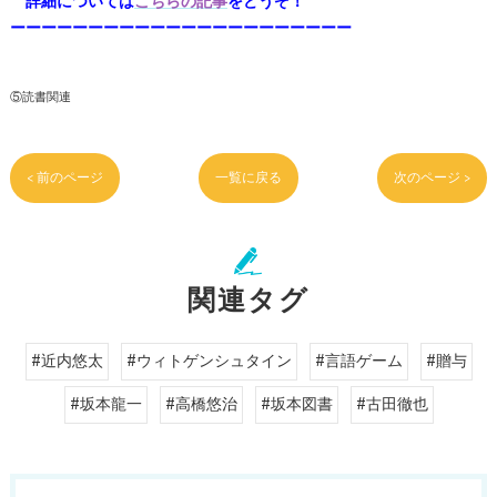
詳細については
こちらの記事
をどうぞ！
ーーーーーーーーーーーーーーーーーーーーーー
⑤読書関連
< 前のページ
一覧に戻る
次のページ >
関連タグ
#近内悠太
#ウィトゲンシュタイン
#言語ゲーム
#贈与
#坂本龍一
#高橋悠治
#坂本図書
#古田徹也