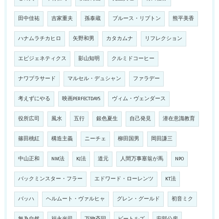
田中佳祐
吉家重夫
孫泰蔵
ブルース・リプトン
熊平美香
ハナムラチカヒロ
矢野和男
カタカムナ
リフレクション
エピジェネティクス
影山知明
クルミドコーヒー
ナワプラサード
マルセル・デュシャン
ファラデー
考えずにやる
映画PERFECTDAYS
ヴィム・ヴェンダース
役所広司
風水
五行
銀色夏生
自己発見
潜在意識教育
篠田桃紅
構造主義
ニーチェ
柳田国男
岡田謙三
中山正和
NM法
KJ法
道元
人間万事塞翁が馬
NPO
バックミンスター・フラー
エドワード・ローレンツ
KT法
バッハ
ヘルムート・ヴァルヒャ
グレン・グールド
初音ミク