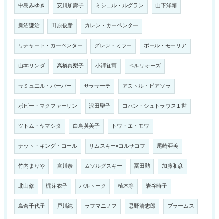
中島みゆき
安川加壽子
ミシェル・ルグラン
山下洋輔
新沼謙治
田原俊彦
カレン・カーペンター
リチャード・カーペンター
グレン・ミラー
ポール・モーリア
山本リンダ
高橋真梨子
小澤征爾
ベルリオーズ
サミュエル・バーバー
サラサーテ
アストル・ピアソラ
ボビー・マクファーリン
沢田聖子
ヨハン・シュトラウス１世
ツトム・ヤマシタ
白鳥英美子
トワ・エ・モワ
ナット・キング・コール
リムスキー=コルサコフ
尾崎亜美
竹内まりや
宮川泰
ムソルグスキー
冨田勲
加藤和彦
北山修
梶芽衣子
バルトーク
植木等
岩谷時子
島倉千代子
戸川純
ラフマニノフ
忌野清志郎
ブラームス