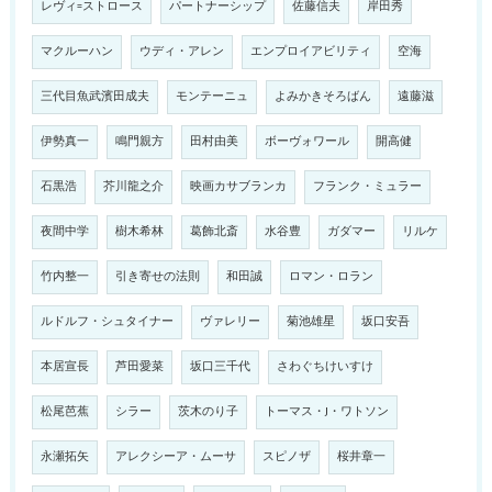
レヴィ=ストロース
パートナーシップ
佐藤信夫
岸田秀
マクルーハン
ウディ・アレン
エンプロイアビリティ
空海
三代目魚武濱田成夫
モンテーニュ
よみかきそろばん
遠藤滋
伊勢真一
鳴門親方
田村由美
ボーヴォワール
開高健
石黒浩
芥川龍之介
映画カサブランカ
フランク・ミュラー
夜間中学
樹木希林
葛飾北斎
水谷豊
ガダマー
リルケ
竹内整一
引き寄せの法則
和田誠
ロマン・ロラン
ルドルフ・シュタイナー
ヴァレリー
菊池雄星
坂口安吾
本居宣長
芦田愛菜
坂口三千代
さわぐちけいすけ
松尾芭蕉
シラー
茨木のり子
トーマス・J・ワトソン
永瀬拓矢
アレクシーア・ムーサ
スピノザ
桜井章一