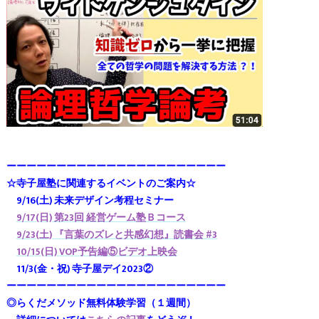
ーーーーーーーーーーーーーーーーーーーーーー
☆寺子屋塾に関連するイベントのご案内☆
9/16(土) 未来デザイン考程セミナー
9/17(日) 第23回 経営ゲーム塾Ｂコース
9/23(土) 『言葉のズレと共感幻想』読書会 #3
10/15(日) VOP予告編⑤ビデオ上映会
11/3(金・祝) 寺子屋デイ2023②
ーーーーーーーーーーーーーーーーーーーーーー
◎らくだメソッド無料体験学習（１週間）