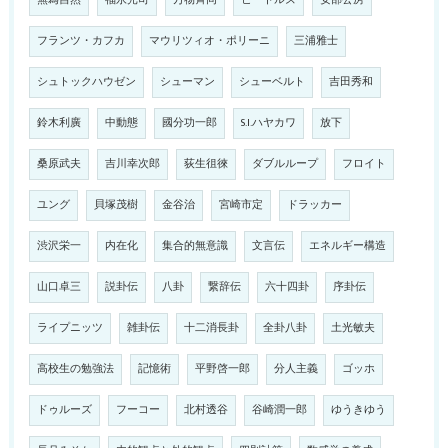
無為自然
福永光司
万物斉同
ビートルズ
安部公房
フランツ・カフカ
マウリツィオ・ポリーニ
三浦雅士
シュトックハウゼン
シューマン
シューベルト
吉田秀和
鈴木利廣
中動態
國分功一郎
S.I.ハヤカワ
放下
桑原武夫
吉川幸次郎
荻生徂徠
ダブルループ
フロイト
ユング
貝塚茂樹
金谷治
宮崎市定
ドラッカー
渋沢栄一
内在化
集合的無意識
文言伝
エネルギー構造
山口卓三
説卦伝
八卦
繋辞伝
六十四卦
序卦伝
ライプニッツ
雑卦伝
十二消長卦
全卦八卦
土光敏夫
高校生の勉強法
記憶術
平野啓一郎
分人主義
ゴッホ
ドゥルーズ
フーコー
北村透谷
谷崎潤一郎
ゆうきゆう