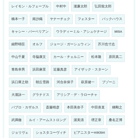
レイモン・ルフェーブル
中村中
瀧廉太郎
弘田龍太郎
橋本一子
南沙織
ヤナーチェク
フォスター
バックハウス
キャシー・バーベリアン
ウラディーミル・アシュケナージ
MISIA
細野晴臣
オルフ
ジョージ・ガーシュウィン
芥川也寸志
中山千夏
寺脇康文
カール・チェルニー
松本隆
原田真二
青島幸男
浜田麻里
近藤真彦
アイザック・スターン
浜口庫之助
朝丘雪路
河合奈保子
萩原健一
ブゾーニ
大瀧詠一
グラナドス
アリシア・デ・ラローチャ
パブロ・カザルス
斎藤晴彦
本田美奈子
中田喜直
梯剛之
武満徹
ルイ・アームストロング
渥美清
堺正章
桑名正博
ジョリヴェ
ショスタコーヴィチ
ピアニスターHIROSHI