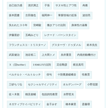
自己効力感
清沢満之
子張
サヌキ性とアワ性
冉雍
坂本図書
古田徹也
福岡伸一
掌握領域の拡張
波頭亮
失われた３０年
宮崎駿
働きアリの法則
身体性の涵養
伊藤亜紗
五嶋みどり
レナード・バーンスタイン
フランチェスコ・トリスターノ
グスターヴ・ドゥダメル
鈴木先生
武富健治
池谷裕二
上大岡トメ
糸井重里
内発的動機付け
Ｘ（旧twitter）
3:10:60:27の法則
苅谷剛彦
梶谷真司
ベルナルト・ベルトルッチ
俳句
十割蕎麦嵯峨谷
性教育
三砂ちづる
セクシャルマイノリティ
オルデンバーグ
小野花梨
佐々木敦
鶴見俊輔
包括的性教育
水野哲夫
ネガティブケイパビリティ
金子みすゞ
橋本麻里
斎藤環