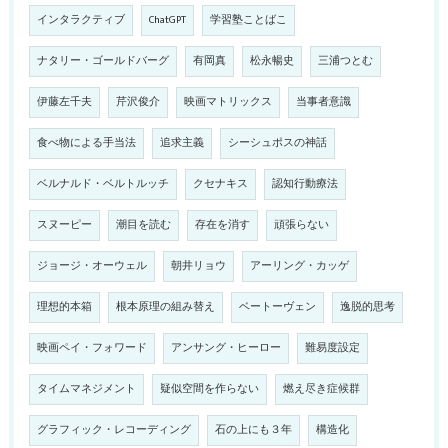
インタラクティブ
ChatGPT
学習塾ことばこ
ナタリー・ゴールドバーグ
有岡真
松永暢史
三浦つとむ
伊藤左千夫
芹沢俊介
映画マトリックス
当事者意識
食べ物による手当法
追求主義
シーシュポスの神話
ベルナルド・ベルトルッチ
クセナキス
認知行動療法
スヌーピー
潮目を読む
存在を消す
頑張らない
ジョージ・オーウェル
朝井リョウ
アーリング・カッゲ
理想的本箱
根本原理の組み替え
ベートーヴェン
逸脱的思考
映画ペイ・フォワード
アンサング・ヒーロー
難易度設定
タイムマネジメント
疑似空間を作らない
燃え尽き症候群
グラフィック・レコーディング
石の上にも３年
構造化