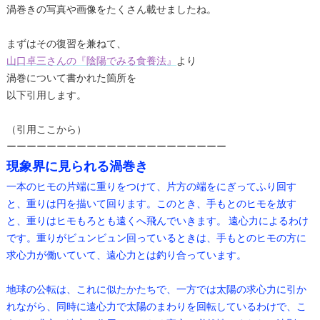
渦巻きの写真や画像をたくさん載せましたね。
まずはその復習を兼ねて、
山口卓三さんの『陰陽でみる食養法』
より
渦巻について書かれた箇所を
以下引用します。
（引用ここから）
ーーーーーーーーーーーーーーーーーーーーーー
現象界に見られる渦巻き
一本のヒモの片端に重りをつけて、片方の端をにぎってふり回す
と、重りは円を描いて回ります。このとき、手もとのヒモを放す
と、重りはヒモもろとも遠くへ飛んでいきます。 遠心力によるわけ
です。重りがビュンビュン回っているときは、手もとのヒモの方に
求心力が働いていて、遠心力とは釣り合っています。
地球の公転は、これに似たかたちで、一方では太陽の求心力に引か
れながら、同時に遠心力で太陽のまわりを回転しているわけで、こ