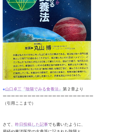
※
山口卓三『陰陽でみる食養法』
第２章より
ーーーーーーーーーーーーーーーーーーーーーー
（引用ここまで）
さて、
昨日投稿した記事
でも書いたように、
易経や東洋医学の古典等に記された陰陽と