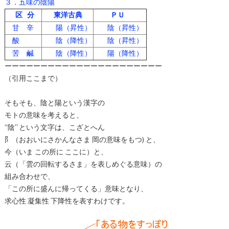
３．五味の陰陽
区 分
東洋古典
ＰＵ
甘 辛
陽（昇性）
陰（昇性）
酸
陰（降性）
陰（昇性）
苦 鹹
陰（降性）
陽（降性）
ーーーーーーーーーーーーーーーーーーーーーー
（引用ここまで）
そもそも、陰と陽という漢字の
モトの意味を考えると、
“陰” という文字は、こざとへん
阝（おおいにさかんなさま 岡の意味をもつ) と、
今（いま この所に ここに）と、
云（「雲の回転するさま」を表しめぐる意味）の
組み合わせで、
「この所に盛んに帰ってくる」意味となり、
求心性 凝集性 下降性を表すわけです。