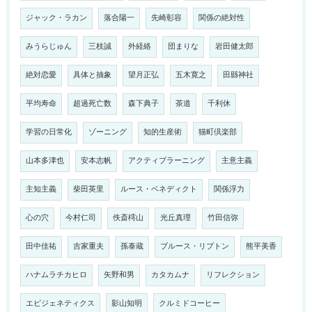
ジャック・ラカン
落合陽一
先崎彰容
関係の絶対性
みうらじゅん
三枝誠
外経絡
団まりな
岩田健太郎
絶対恋愛
具体と抽象
望月正弘
五木寛之
田縣神社
平均寿命
超過死亡数
森下典子
茶道
千利休
学習の日常化
ゾーニング
知的生産術
猫町倶楽部
山本多津也
安本志帆
アクティブラーニング
主意主義
主知主義
柴田英里
ルース・ベネディクト
関係浮力
心の穴
今村仁司
佚斎樗山
光丘真理
竹田信弥
田中佳祐
吉家重夫
孫泰蔵
ブルース・リプトン
熊平美香
ハナムラチカヒロ
矢野和男
カタカムナ
リフレクション
エピジェネティクス
影山知明
クルミドコーヒー