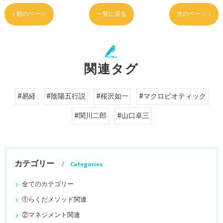
< 前のページ
一覧に戻る
次のページ >
関連タグ
#易経
#陰陽五行説
#桜沢如一
#マクロビオティック
#関川二郎
#山口卓三
カテゴリー
Categories
全てのカテゴリー
①らくだメソッド関連
②マネジメント関連