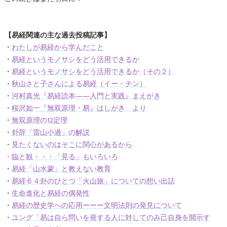
【易経関連の主な過去投稿記事】
・
わたしが易経から学んだこと
・
易経というモノサシをどう活用できるか
・
易経というモノサシをどう活用できるか（その２）
・
秋山さと子さんによる易経（イー・チン）
・
河村真光『易経読本――入門と実践』まえがき
・
桜沢如一『無双原理・易』はしがき より
・
無双原理の12定理
・
卦辞「雷山小過」の解説
・
見たくないのはそこに関心があるから
・
臨と観・・・「見る」もいろいろ
・
易経「山水蒙」と教えない教育
・
易経６４卦のひとつ「火山旅」についての想い出話
・
生命進化と易経の偶発性
・
易経の歴史学への応用ーーー文明法則の発見について
・
ユング「易は自ら問いを発する人に対してのみ己自身を開示す