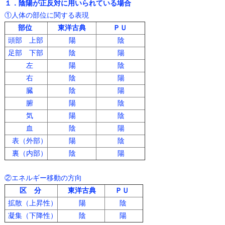
１．陰陽が正反対に用いられている場合
①人体の部位に関する表現
部位
東洋古典
ＰＵ
頭部 上部
陽
陰
足部 下部
陰
陽
左
陽
陰
右
陰
陽
臓
陰
陽
腑
陽
陰
気
陽
陰
血
陰
陽
表（外部）
陽
陰
裏（内部）
陰
陽
②エネルギー移動の方向
区 分
東洋古典
ＰＵ
拡散（上昇性）
陽
陰
凝集（下降性）
陰
陽