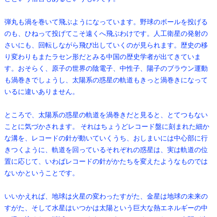
弾丸も渦を巻いて飛ぶようになっています。野球のボールを投げる
のも、ひねって投げてこそ遠くへ飛ぶわけです。人工衛星の発射の
さいにも、回転しながら飛び出していくのが見られます。歴史の移
り変わりもまたラセン形だとみる中国の歴史学者が出てきていま
す。おそらく、原子の世界の陰電子、中性子、陽子のブラウン運動
も渦巻きでしょうし、太陽系の惑星の軌道もきっと渦巻きになって
いるに違いありません。
ところで、太陽系の惑星の軌道を渦巻きだと見ると、とてつもない
ことに気づかされます。 それはちょうどレコード盤に刻まれた細か
な溝を、レコードの針が動いていくうち、おしまいには中心部に行
きつくように、軌道を回っているそれぞれの惑星は、実は軌道の位
置に応じて、いわばレコードの針がかたちを変えたようなものでは
ないかということです。
いいかえれば、地球は火星の変わったすがた、金星は地球の未来の
すがた、そして水星はいつかは太陽という巨大な熱エネルギーの中