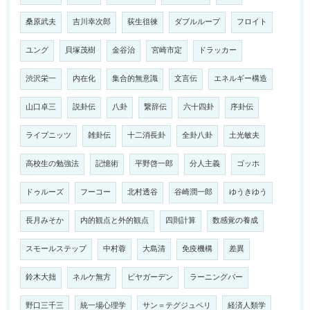
桑原武夫
吉川幸次郎
荻生徂徠
ダブルループ
フロイト
ユング
貝塚茂樹
金谷治
宮崎市定
ドラッカー
渋沢栄一
内在化
集合的無意識
文言伝
エネルギー構造
山口卓三
説卦伝
八卦
繋辞伝
六十四卦
序卦伝
ライプニッツ
雑卦伝
十二消長卦
全卦八卦
土光敏夫
高校生の勉強法
記憶術
平野啓一郎
分人主義
ゴッホ
ドゥルーズ
フーコー
北村透谷
谷崎潤一郎
ゆうきゆう
長月みそか
内的観点と外的観点
四則計算
数感覚の養成
スモールステップ
中村蓉
大島清
免疫機構
差異
鈴木大拙
ネルケ無方
ビヤガーデン
ラーニングバー
野口三千三
統一場心理学
サン＝テグジュペリ
経済人類学