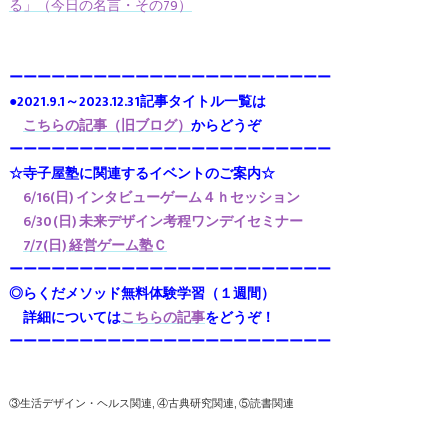
る」（今日の名言・その79）
ーーーーーーーーーーーーーーーーーーーーーーー
●2021.9.1～2023.12.31記事タイトル一覧は
こちらの記事（旧ブログ）
からどうぞ
ーーーーーーーーーーーーーーーーーーーーーーー
☆寺子屋塾に関連するイベントのご案内☆
6/16(日) インタビューゲーム４ｈセッション
6/30(日) 未来デザイン考程ワンデイセミナー
7/7(日) 経営ゲーム塾Ｃ
ーーーーーーーーーーーーーーーーーーーーーーー
◎らくだメソッド無料体験学習（１週間）
詳細については
こちらの記事
をどうぞ！
ーーーーーーーーーーーーーーーーーーーーーーー
③生活デザイン・ヘルス関連
④古典研究関連
⑤読書関連