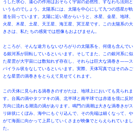
うした求心、遠心の作用はおそらく宇宙の必然性、すなわち法則と
いうものでしょう。太陽系には、太陽を中心にして九つの惑星が軌
道を回っています。太陽に近い星からいうと、水星、金星、地球、
火星、木星、土星、天王星、海王星、冥王星です。この太陽系の大
きさは、私た ちの感覚では想像もおよびません。
ところが、そんな途方もないひろがりの太陽系を、何億も含んでい
る銀河系が回転しているといいます。そしてまた、この銀河系に似
た星雲が大宇宙には数知れず存在し、それらは巨大な渦巻き――ス
パイラル状をなしているといいます。実際、天体写真ではそのみご
とな星雲の渦巻きをとらえて見せてくれます。
この天体に見られる渦巻きのすがたは、地球上においても見られま
す。台風の渦やタツマキの渦、北半球と南半球では赤道を境に反対
方向に流れる潮流の渦があります。鳴門の渦潮は大きな渦巻きがス
リ鉢状にくぼみ、海中にもぐり込んで、その先端は細くなって、や
がて海面に向かって上昇していくさまが映像でとらえられていまし
た。