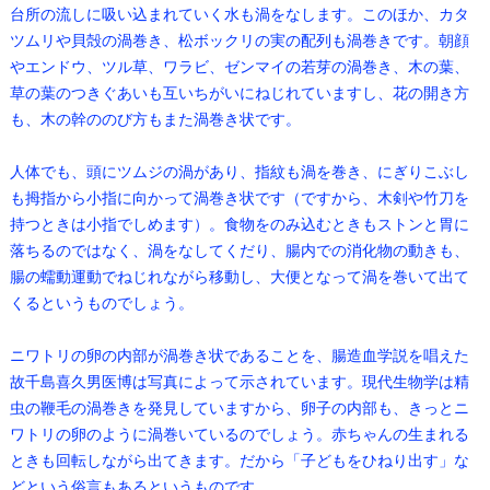
台所の流しに吸い込まれていく水も渦をなします。このほか、カタ
ツムリや貝殻の渦巻き、松ボックリの実の配列も渦巻きです。朝顔
やエンドウ、ツル草、ワラビ、ゼンマイの若芽の渦巻き、木の葉、
草の葉のつきぐあいも互いちがいにねじれていますし、花の開き方
も、木の幹ののび方もまた渦巻き状です。
人体でも、頭にツムジの渦があり、指紋も渦を巻き、にぎりこぶし
も拇指から小指に向かって渦巻き状です（ですから、木剣や竹刀を
持つときは小指でしめます）。食物をのみ込むときもストンと胃に
落ちるのではなく、渦をなしてくだり、腸内での消化物の動きも、
腸の蠕動運動でねじれながら移動し、大便となって渦を巻いて出て
くるというものでしょう。
ニワトリの卵の内部が渦巻き状であることを、腸造血学説を唱えた
故千島喜久男医博は写真によって示されています。現代生物学は精
虫の鞭毛の渦巻きを発見していますから、卵子の内部も、きっとニ
ワトリの卵のように渦巻いているのでしょう。赤ちゃんの生まれる
ときも回転しながら出てきます。だから「子どもをひねり出す」な
どという俗言もあるというものです。