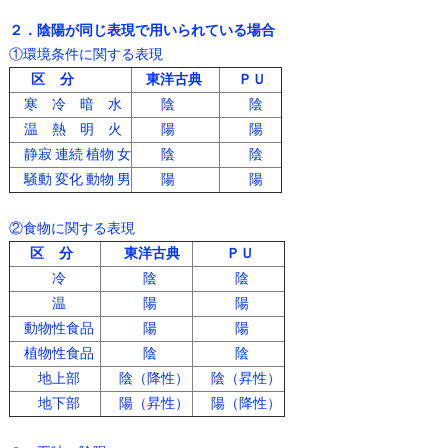
２．陰陽が同じ表現で用いられている場合
①環境条件に関する表現
区 分
東洋古典
ＰＵ
寒 冷 暗 水
陰
陰
温 熱 明 火
陽
陽
静寂 連続 植物 女
陰
陰
騒動 変化 動物 男
陽
陽
②食物に関する表現
区 分
東洋古典
ＰＵ
冷
陰
陰
温
陽
陽
動物性食品
陽
陽
植物性食品
陰
陰
地上部
陰（降性）
陰（昇性）
地下部
陽（昇性）
陽（降性）