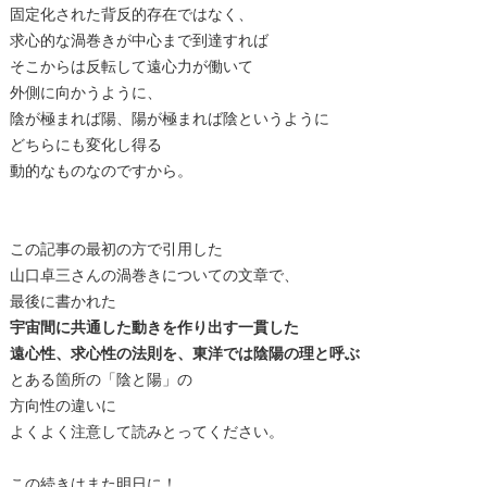
固定化された背反的存在ではなく、
求心的な渦巻きが中心まで到達すれば
そこからは反転して遠心力が働いて
外側に向かうように、
陰が極まれば陽、陽が極まれば陰というように
どちらにも変化し得る
動的なものなのですから。
この記事の最初の方で引用した
山口卓三さんの渦巻きについての文章で、
最後に書かれた
宇宙間に共通した動きを作り出す一貫した
遠心性、求心性の法則を、東洋では陰陽の理と呼ぶ
とある箇所の「陰と陽」の
方向性の違いに
よくよく注意して読みとってください。
この続きはまた明日に！