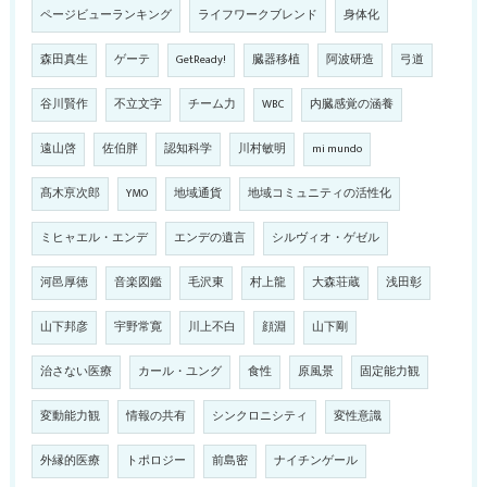
ページビューランキング
ライフワークブレンド
身体化
森田真生
ゲーテ
GetReady!
臓器移植
阿波研造
弓道
谷川賢作
不立文字
チーム力
WBC
内臓感覚の涵養
遠山啓
佐伯胖
認知科学
川村敏明
mi mundo
髙木亰次郎
YMO
地域通貨
地域コミュニティの活性化
ミヒャエル・エンデ
エンデの遺言
シルヴィオ・ゲゼル
河邑厚徳
音楽図鑑
毛沢東
村上龍
大森荘蔵
浅田彰
山下邦彦
宇野常寛
川上不白
顔淵
山下剛
治さない医療
カール・ユング
食性
原風景
固定能力観
変動能力観
情報の共有
シンクロニシティ
変性意識
外縁的医療
トポロジー
前島密
ナイチンゲール