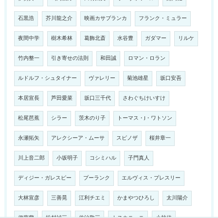
石黒浩
芥川龍之介
映画カサブランカ
フランク・ミュラー
夜間中学
樹木希林
葛飾北斎
水谷豊
ガダマー
リルケ
竹内整一
引き寄せの法則
和田誠
ロマン・ロラン
ルドルフ・シュタイナー
ヴァレリー
菊池雄星
坂口安吾
本居宣長
芦田愛菜
坂口三千代
さわぐちけいすけ
松尾芭蕉
シラー
茨木のり子
トーマス・J・ワトソン
永瀬拓矢
アレクシーア・ムーサ
スピノザ
桜井章一
川上音二郎
小坂明子
コシミハル
子門真人
ディジー・ガレスピー
プーランク
エルヴィス・プレスリー
大林宣彦
三善晃
江利チエミ
かまやつひろし
太川陽介