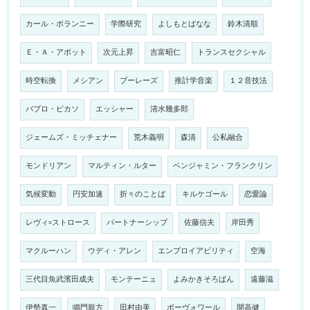
カール・ポランニー
学際研究
よしもとばなな
鈴木清順
Ｅ・Ａ・アボット
次元上昇
吉富昭仁
トランスセクシャル
時空転換
メシアン
ブーレーズ
推計学音楽
１２音技法
パブロ・ピカソ
エッシャー
清水幾多郎
ジェームズ・ミッチェナー
荒木義明
森清
公私融合
モンドリアン
マルティン・ルター
ベンジャミン・フランクリン
気候変動
円安加速
折々のことば
キルケゴール
恋愛論
レヴィ=ストロース
パートナーシップ
佐藤信夫
岸田秀
マクルーハン
ウディ・アレン
エンプロイアビリティ
空海
三代目魚武濱田成夫
モンテーニュ
よみかきそろばん
遠藤滋
伊勢真一
鳴門親方
田村由美
ボーヴォワール
開高健