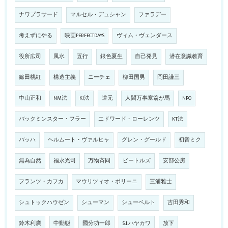
ナワプラサード
マルセル・デュシャン
ファラデー
考えずにやる
映画PERFECTDAYS
ヴィム・ヴェンダース
役所広司
風水
五行
銀色夏生
自己発見
潜在意識教育
篠田桃紅
構造主義
ニーチェ
柳田国男
岡田謙三
中山正和
NM法
KJ法
道元
人間万事塞翁が馬
NPO
バックミンスター・フラー
エドワード・ローレンツ
KT法
バッハ
ヘルムート・ヴァルヒャ
グレン・グールド
初音ミク
無為自然
福永光司
万物斉同
ビートルズ
安部公房
フランツ・カフカ
マウリツィオ・ポリーニ
三浦雅士
シュトックハウゼン
シューマン
シューベルト
吉田秀和
鈴木利廣
中動態
國分功一郎
S.I.ハヤカワ
放下