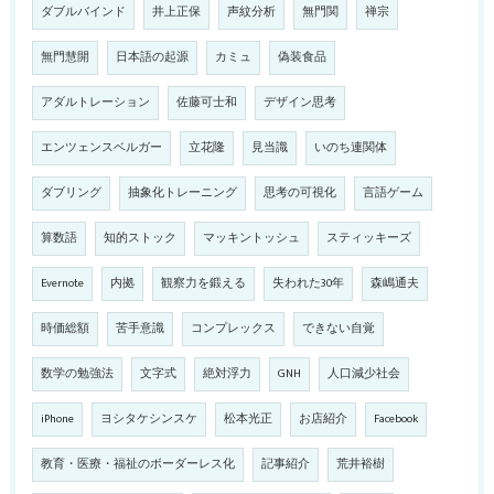
ダブルバインド
井上正保
声紋分析
無門関
禅宗
無門慧開
日本語の起源
カミュ
偽装食品
アダルトレーション
佐藤可士和
デザイン思考
エンツェンスベルガー
立花隆
見当識
いのち連関体
ダブリング
抽象化トレーニング
思考の可視化
言語ゲーム
算数語
知的ストック
マッキントッシュ
スティッキーズ
Evernote
内拠
観察力を鍛える
失われた30年
森嶋通夫
時価総額
苦手意識
コンプレックス
できない自覚
数学の勉強法
文字式
絶対浮力
GNH
人口減少社会
iPhone
ヨシタケシンスケ
松本光正
お店紹介
Facebook
教育・医療・福祉のボーダーレス化
記事紹介
荒井裕樹