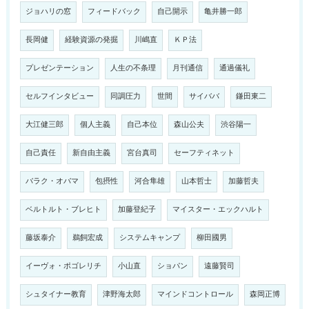
ジョハリの窓
フィードバック
自己開示
亀井勝一郎
長岡健
経験資源の発掘
川嶋直
ＫＰ法
プレゼンテーション
人生の不条理
月刊通信
通過儀礼
セルフインタビュー
同調圧力
世間
サイババ
鎌田東二
大江健三郎
個人主義
自己本位
森山公夫
渋谷陽一
自己責任
新自由主義
宮台真司
セーフティネット
バラク・オバマ
包摂性
河合隼雄
山本哲士
加藤哲夫
ベルトルト・ブレヒト
加藤登紀子
マイスター・エックハルト
藤坂泰介
鵜飼宏成
システムキャンプ
柳田國男
イーヴォ・ポゴレリチ
小山直
ショパン
遠藤賢司
シュタイナー教育
津野海太郎
マインドコントロール
森岡正博