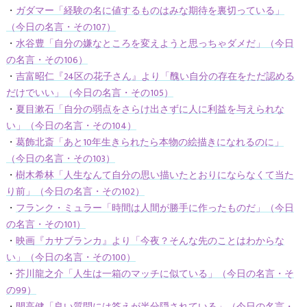
・
ガダマー「経験の名に値するものはみな期待を裏切っている」
（今日の名言・その107）
・
水谷豊「自分の嫌なところを変えようと思っちゃダメだ」（今日
の名言・その106）
・
吉富昭仁『24区の花子さん』より「醜い自分の存在をただ認める
だけでいい」（今日の名言・その105）
・
夏目漱石「自分の弱点をさらけ出さずに人に利益を与えられな
い」（今日の名言・その104）
・
葛飾北斎「あと10年生きられたら本物の絵描きになれるのに」
（今日の名言・その103）
・
樹木希林「人生なんて自分の思い描いたとおりにならなくて当た
り前」（今日の名言・その102）
・
フランク・ミュラー「時間は人間が勝手に作ったものだ」（今日
の名言・その101）
・
映画『カサブランカ』より「今夜？そんな先のことはわからな
い」（今日の名言・その100）
・
芥川龍之介「人生は一箱のマッチに似ている」（今日の名言・そ
の99）