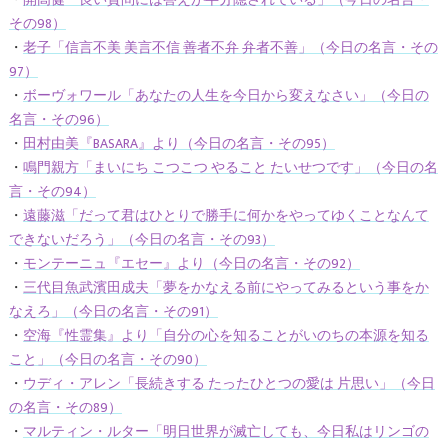
・
開高健「良い質問には答えが半分隠されている」（今日の名言・
その98）
・
老子「信言不美 美言不信 善者不弁 弁者不善」（今日の名言・その
97）
・
ボーヴォワール「あなたの人生を今日から変えなさい」（今日の
名言・その96）
・
田村由美『BASARA』より（今日の名言・その95）
・
鳴門親方「まいにち こつこつ やること たいせつです」（今日の名
言・その94）
・
遠藤滋「だって君はひとりで勝手に何かをやってゆくことなんて
できないだろう」（今日の名言・その93）
・
モンテーニュ『エセー』より（今日の名言・その92）
・
三代目魚武濱田成夫「夢をかなえる前にやってみるという事をか
なえろ」（今日の名言・その91）
・
空海『性霊集』より「自分の心を知ることがいのちの本源を知る
こと」（今日の名言・その90）
・
ウディ・アレン「長続きする たったひとつの愛は 片思い」（今日
の名言・その89）
・
マルティン・ルター「明日世界が滅亡しても、今日私はリンゴの