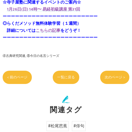
☆寺子屋塾に関連するイベントのご案内☆
1月26日(日) 14時〜 易経初級講座 第31回
ーーーーーーーーーーーーーーーーーーーーーーー
◎らくだメソッド無料体験学習（１週間）
詳細については
こちらの記事
をどうぞ！
ーーーーーーーーーーーーーーーーーーーーーーー
④古典研究関連
⑧今日の名言シリーズ
< 前のページ
一覧に戻る
次のページ >
関連タグ
#松尾芭蕉
#俳句