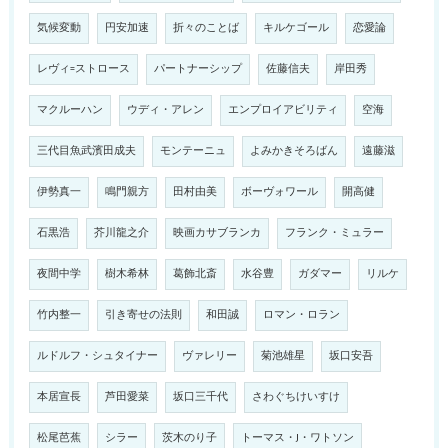
気候変動
円安加速
折々のことば
キルケゴール
恋愛論
レヴィ=ストロース
パートナーシップ
佐藤信夫
岸田秀
マクルーハン
ウディ・アレン
エンプロイアビリティ
空海
三代目魚武濱田成夫
モンテーニュ
よみかきそろばん
遠藤滋
伊勢真一
鳴門親方
田村由美
ボーヴォワール
開高健
石黒浩
芥川龍之介
映画カサブランカ
フランク・ミュラー
夜間中学
樹木希林
葛飾北斎
水谷豊
ガダマー
リルケ
竹内整一
引き寄せの法則
和田誠
ロマン・ロラン
ルドルフ・シュタイナー
ヴァレリー
菊池雄星
坂口安吾
本居宣長
芦田愛菜
坂口三千代
さわぐちけいすけ
松尾芭蕉
シラー
茨木のり子
トーマス・J・ワトソン