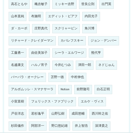
高石ともや
穐吉敏子
ミッキー吉野
世良公則
出門英
山本直純
布施明
エディット・ピアフ
内田光子
ダ・カーポ
庄野真代
スクリャービン
角川博
リチャード・クレイダーマン
カバレフスキー
ジョン・デンバー
工藤勇一
由佐美加子
シーラ・エルワージ
熊代亨
名越康文
ハルノ宵子
今井むつみ
津田一郎
ネドじゅん
バーバラ・オークレー
苫野一徳
中村伸也
アルボムッレ・スマナサーラ
Notion
前野隆司
白石正明
小室直樹
フェリックス・ファブリック
エルケ・ヴィス
戸谷洋志
若杉逸平
山野弘樹
成田悠輔
西川幹之佑
杉田儀作
阿部洋一
野口悠紀雄
井上智浩
深津貴之