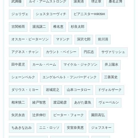
武満徹
ルイ・アームストロング
渥美清
堺正章
桑名正博
ジョリヴェ
ショスタコーヴィチ
ピアニスターHIROSHI
古関裕而
湯浅譲二
椎名恵
杉良太郎
オスカー・ピーターソン
マドンナ
深沢七郎
前川清
アグネス・チャン
カウント・ベイシー
円広志
サヴァリッシュ
田中星児
カール・ベーム
マイケル・ジャクソン
井上陽水
シェーンベルク
エンゲルベルト・フンパーディンク
三善英史
ダリウス・ミヨー
岩城宏之
山本コータロー
ドヴォルザーク
相米慎二
綾戸智恵
渡辺範彦
あがた森魚
ヴェーベルン
矢沢永吉
辻井伸行
ピーター・フォーク
園田高弘
ちあきなおみ
ニニ・ロッソ
安室奈美恵
ジェフスキー