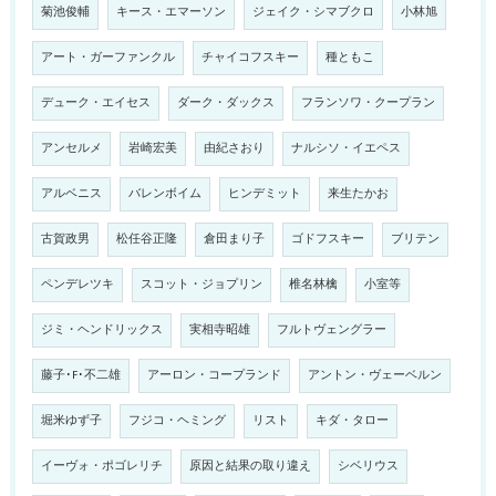
菊池俊輔
キース・エマーソン
ジェイク・シマブクロ
小林旭
アート・ガーファンクル
チャイコフスキー
種ともこ
デューク・エイセス
ダーク・ダックス
フランソワ・クープラン
アンセルメ
岩崎宏美
由紀さおり
ナルシソ・イエペス
アルベニス
バレンボイム
ヒンデミット
来生たかお
古賀政男
松任谷正隆
倉田まり子
ゴドフスキー
ブリテン
ペンデレツキ
スコット・ジョプリン
椎名林檎
小室等
ジミ・ヘンドリックス
実相寺昭雄
フルトヴェングラー
藤子･F･不二雄
アーロン・コープランド
アントン・ヴェーベルン
堀米ゆず子
フジコ・ヘミング
リスト
キダ・タロー
イーヴォ・ポゴレリチ
原因と結果の取り違え
シベリウス