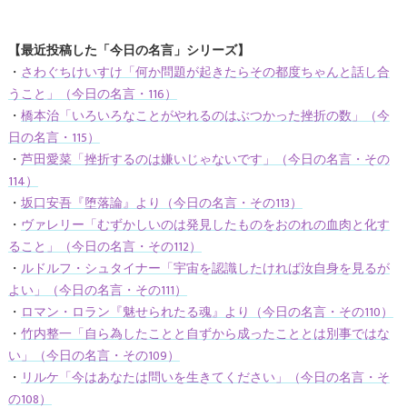
【最近投稿した「今日の名言」シリーズ】
・
さわぐちけいすけ「何か問題が起きたらその都度ちゃんと話し合
うこと」（今日の名言・116）
・
橋本治「いろいろなことがやれるのはぶつかった挫折の数」（今
日の名言・115）
・
芦田愛菜「挫折するのは嫌いじゃないです」（今日の名言・その
114）
・
坂口安吾『堕落論』より（今日の名言・その113）
・
ヴァレリー「むずかしいのは発見したものをおのれの血肉と化す
ること」（今日の名言・その112）
・
ルドルフ・シュタイナー「宇宙を認識したければ汝自身を見るが
よい」（今日の名言・その111）
・
ロマン・ロラン『魅せられたる魂』より（今日の名言・その110）
・
竹内整一「自ら為したことと自ずから成ったこととは別事ではな
い」（今日の名言・その109）
・
リルケ「今はあなたは問いを生きてください」（今日の名言・そ
の108）