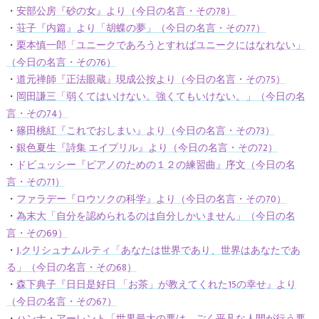
・
安部公房『砂の女』より（今日の名言・その78）
・
荘子『内篇』より「胡蝶の夢」（今日の名言・その77）
・
栗本慎一郎「ユニークであろうとすればユニークにはなれない」
（今日の名言・その76）
・
道元禅師『正法眼蔵』現成公按より（今日の名言・その75）
・
岡田謙三「弱くてはいけない。強くてもいけない。」（今日の名
言・その74）
・
篠田桃紅『これでおしまい』より（今日の名言・その73）
・
銀色夏生『詩集 エイプリル』より（今日の名言・その72）
・
ドビュッシー『ピアノのための１２の練習曲』序文（今日の名
言・その71）
・
ファラデー『ロウソクの科学』より（今日の名言・その70）
・
為末大「自分を認められるのは自分しかいません」（今日の名
言・その69）
・
J.クリシュナムルティ「あなたは世界であり、世界はあなたであ
る」（今日の名言・その68）
・
森下典子『日日是好日 「お茶」が教えてくれた15の幸せ』より
（今日の名言・その67）