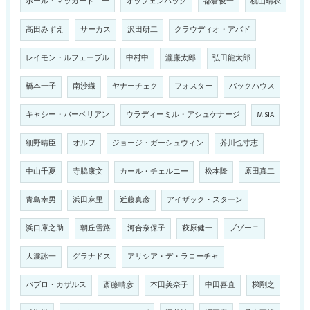
ポール・マッカートニー
オッフェンバック
都倉俊一
桃山晴衣
高田みずえ
サーカス
沢田研二
クラウディオ・アバド
レイモン・ルフェーブル
中村中
瀧廉太郎
弘田龍太郎
橋本一子
南沙織
ヤナーチェク
フォスター
バックハウス
キャシー・バーベリアン
ウラディーミル・アシュケナージ
MISIA
細野晴臣
オルフ
ジョージ・ガーシュウィン
芥川也寸志
中山千夏
寺脇康文
カール・チェルニー
松本隆
原田真二
青島幸男
浜田麻里
近藤真彦
アイザック・スターン
浜口庫之助
朝丘雪路
河合奈保子
萩原健一
ブゾーニ
大瀧詠一
グラナドス
アリシア・デ・ラローチャ
パブロ・カザルス
斎藤晴彦
本田美奈子
中田喜直
梯剛之