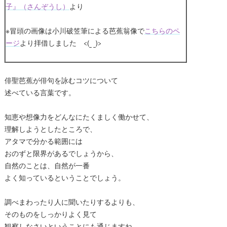
子』（さんぞうし）
より
※冒頭の画像は小川破笠筆による芭蕉翁像で
こちらのペ
ージ
より拝借しました <(_ _)>
俳聖芭蕉が俳句を詠むコツについて
述べている言葉です。
知恵や想像力をどんなにたくましく働かせて、
理解しようとしたところで、
アタマで分かる範囲には
おのずと限界があるでしょうから、
自然のことは、自然が一番
よく知っているということでしょう。
調べまわったり人に聞いたりするよりも、
そのものをしっかりよく見て