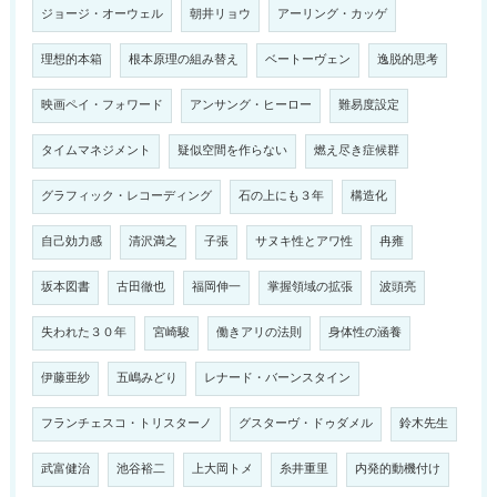
ジョージ・オーウェル
朝井リョウ
アーリング・カッゲ
理想的本箱
根本原理の組み替え
ベートーヴェン
逸脱的思考
映画ペイ・フォワード
アンサング・ヒーロー
難易度設定
タイムマネジメント
疑似空間を作らない
燃え尽き症候群
グラフィック・レコーディング
石の上にも３年
構造化
自己効力感
清沢満之
子張
サヌキ性とアワ性
冉雍
坂本図書
古田徹也
福岡伸一
掌握領域の拡張
波頭亮
失われた３０年
宮崎駿
働きアリの法則
身体性の涵養
伊藤亜紗
五嶋みどり
レナード・バーンスタイン
フランチェスコ・トリスターノ
グスターヴ・ドゥダメル
鈴木先生
武富健治
池谷裕二
上大岡トメ
糸井重里
内発的動機付け