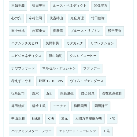
主知主義
柴田英里
ルース・ベネディクト
関係浮力
心の穴
今村仁司
佚斎樗山
光丘真理
竹田信弥
田中佳祐
吉家重夫
孫泰蔵
ブルース・リプトン
熊平美香
ハナムラチカヒロ
矢野和男
カタカムナ
リフレクション
エピジェネティクス
影山知明
クルミドコーヒー
ナワプラサード
マルセル・デュシャン
ファラデー
考えずにやる
映画PERFECTDAYS
ヴィム・ヴェンダース
役所広司
風水
五行
銀色夏生
自己発見
潜在意識教育
篠田桃紅
構造主義
ニーチェ
柳田国男
岡田謙三
中山正和
NM法
KJ法
道元
人間万事塞翁が馬
NPO
バックミンスター・フラー
エドワード・ローレンツ
KT法