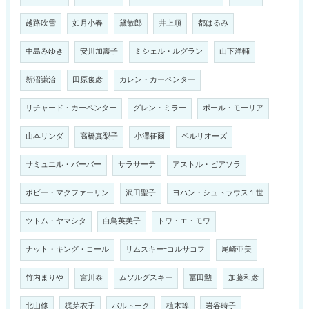
越路吹雪
如月小春
黛敏郎
井上順
都はるみ
中島みゆき
安川加壽子
ミシェル・ルグラン
山下洋輔
新沼謙治
田原俊彦
カレン・カーペンター
リチャード・カーペンター
グレン・ミラー
ポール・モーリア
山本リンダ
高橋真梨子
小澤征爾
ベルリオーズ
サミュエル・バーバー
サラサーテ
アストル・ピアソラ
ボビー・マクファーリン
沢田聖子
ヨハン・シュトラウス１世
ツトム・ヤマシタ
白鳥英美子
トワ・エ・モワ
ナット・キング・コール
リムスキー=コルサコフ
尾崎亜美
竹内まりや
宮川泰
ムソルグスキー
冨田勲
加藤和彦
北山修
梶芽衣子
バルトーク
植木等
岩谷時子