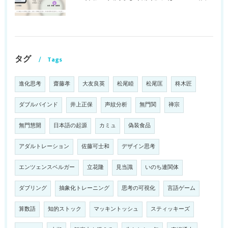
タグ
Tags
進化思考
齋藤孝
大友良英
松尾睦
松尾匡
柊木匠
ダブルバインド
井上正保
声紋分析
無門関
禅宗
無門慧開
日本語の起源
カミュ
偽装食品
アダルトレーション
佐藤可士和
デザイン思考
エンツェンスベルガー
立花隆
見当識
いのち連関体
ダブリング
抽象化トレーニング
思考の可視化
言語ゲーム
算数語
知的ストック
マッキントッシュ
スティッキーズ