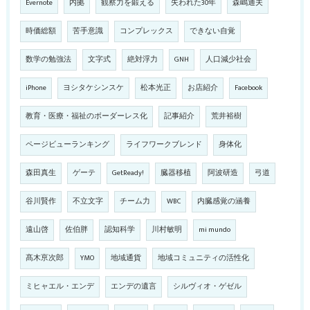
Evernote
内拠
観察力を鍛える
失われた30年
森嶋通夫
時価総額
苦手意識
コンプレックス
できない自覚
数学の勉強法
文字式
絶対浮力
GNH
人口減少社会
iPhone
ヨシタケシンスケ
松本光正
お店紹介
Facebook
教育・医療・福祉のボーダーレス化
記事紹介
荒井裕樹
ページビューランキング
ライフワークブレンド
身体化
森田真生
ゲーテ
GetReady!
臓器移植
阿波研造
弓道
谷川賢作
不立文字
チーム力
WBC
内臓感覚の涵養
遠山啓
佐伯胖
認知科学
川村敏明
mi mundo
髙木亰次郎
YMO
地域通貨
地域コミュニティの活性化
ミヒャエル・エンデ
エンデの遺言
シルヴィオ・ゲゼル