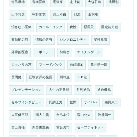
河邑厚徳
音楽図鑑
毛沢東
村上龍
大森荘蔵
浅田彰
山下邦彦
宇野常寛
川上不白
顔淵
山下剛
治さない医療
カール・ユング
食性
原風景
固定能力観
変動能力観
情報の共有
シンクロニシティ
変性意識
外縁的医療
トポロジー
前島密
ナイチンゲール
ジョハリの窓
フィードバック
自己開示
亀井勝一郎
長岡健
経験資源の発掘
川嶋直
ＫＰ法
プレゼンテーション
人生の不条理
月刊通信
通過儀礼
セルフインタビュー
同調圧力
世間
サイババ
鎌田東二
大江健三郎
個人主義
自己本位
森山公夫
渋谷陽一
自己責任
新自由主義
宮台真司
セーフティネット