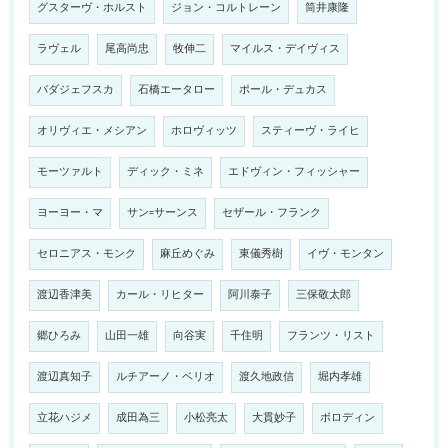
グスターヴ・ホルスト
ジョン・コルトレーン
筒井康隆
ラヴェル
尾高尚忠
牧伸二
マイルス・デイヴィス
バダジェフスカ
石橋エータロー
ポール・デュカス
オリヴィエ・メシアン
ホロヴィッツ
スティーヴ・ライヒ
モーツァルト
ディック・ミネ
エドヴィン・フィッシャー
ヨーヨー・マ
サン=サーンス
セザール・フランク
セロニアス・モンク
麻丘めぐみ
東儀秀樹
イヴ・モンタン
渡辺香津美
カール・リヒター
阿川泰子
三保敬太郎
郷ひろみ
山田一雄
向谷実
千住明
フランツ・リスト
渡辺真知子
ルチアーノ・ベリオ
渡久地政信
堀内孝雄
立花ハジメ
成田為三
小松亮太
大貫妙子
ボロディン