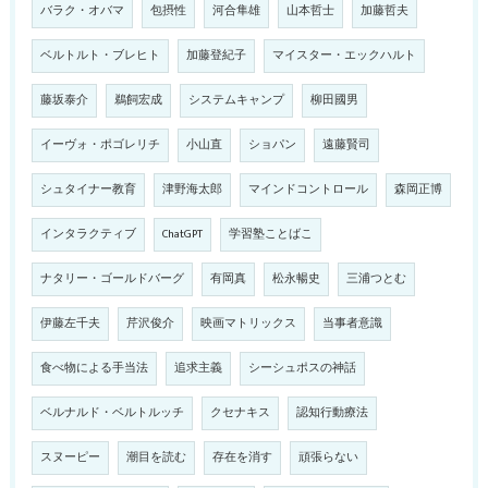
バラク・オバマ
包摂性
河合隼雄
山本哲士
加藤哲夫
ベルトルト・ブレヒト
加藤登紀子
マイスター・エックハルト
藤坂泰介
鵜飼宏成
システムキャンプ
柳田國男
イーヴォ・ポゴレリチ
小山直
ショパン
遠藤賢司
シュタイナー教育
津野海太郎
マインドコントロール
森岡正博
インタラクティブ
ChatGPT
学習塾ことばこ
ナタリー・ゴールドバーグ
有岡真
松永暢史
三浦つとむ
伊藤左千夫
芹沢俊介
映画マトリックス
当事者意識
食べ物による手当法
追求主義
シーシュポスの神話
ベルナルド・ベルトルッチ
クセナキス
認知行動療法
スヌーピー
潮目を読む
存在を消す
頑張らない