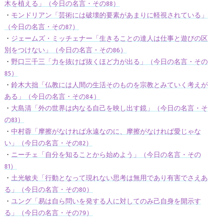
木を植える」（今日の名言・その88）
・
モンドリアン「芸術には破壊的要素があまりに軽視されている」
（今日の名言・その87）
・
ジェームズ・ミッチェナー「生きることの達人は仕事と遊びの区
別をつけない」（今日の名言・その86）
・
野口三千三「力を抜けば抜くほど力が出る」（今日の名言・その
85）
・
鈴木大拙「仏教には人間の生活そのものを宗教とみていく考えが
ある」（今日の名言・その84）
・
大島清「外の世界は内なる自己を映し出す鏡」（今日の名言・そ
の83）
・
中村蓉「摩擦がなければ永遠なのに、摩擦がなければ愛じゃな
い」（今日の名言・その82）
・
ニーチェ「自分を知ることから始めよう」（今日の名言・その
81）
・
土光敏夫「行動となって現れない思考は無用であり有害でさえあ
る」（今日の名言・その80）
・
ユング「易は自ら問いを発する人に対してのみ己自身を開示す
る」（今日の名言・その79）