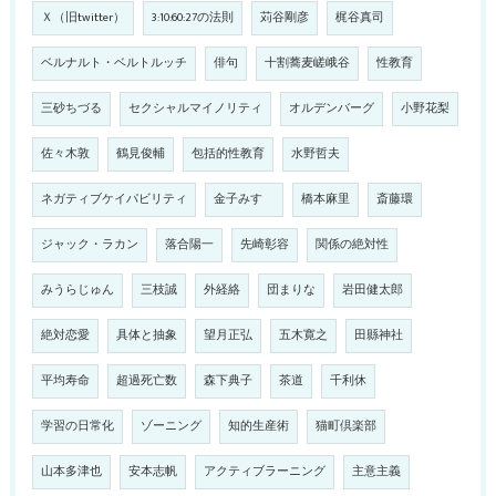
Ｘ（旧twitter）
3:10:60:27の法則
苅谷剛彦
梶谷真司
ベルナルト・ベルトルッチ
俳句
十割蕎麦嵯峨谷
性教育
三砂ちづる
セクシャルマイノリティ
オルデンバーグ
小野花梨
佐々木敦
鶴見俊輔
包括的性教育
水野哲夫
ネガティブケイパビリティ
金子みすゞ
橋本麻里
斎藤環
ジャック・ラカン
落合陽一
先崎彰容
関係の絶対性
みうらじゅん
三枝誠
外経絡
団まりな
岩田健太郎
絶対恋愛
具体と抽象
望月正弘
五木寛之
田縣神社
平均寿命
超過死亡数
森下典子
茶道
千利休
学習の日常化
ゾーニング
知的生産術
猫町倶楽部
山本多津也
安本志帆
アクティブラーニング
主意主義