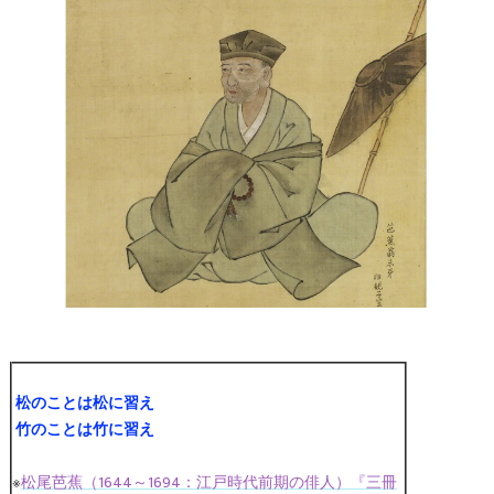
松のことは松に習え
竹のことは竹に習え
※
松尾芭蕉（1644～1694：江戸時代前期の俳人）『三冊