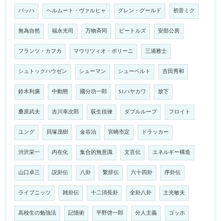
バッハ
ヘルムート・ヴァルヒャ
グレン・グールド
初音ミク
無為自然
福永光司
万物斉同
ビートルズ
安部公房
フランツ・カフカ
マウリツィオ・ポリーニ
三浦雅士
シュトックハウゼン
シューマン
シューベルト
吉田秀和
鈴木利廣
中動態
國分功一郎
S.I.ハヤカワ
放下
桑原武夫
吉川幸次郎
荻生徂徠
ダブルループ
フロイト
ユング
貝塚茂樹
金谷治
宮崎市定
ドラッカー
渋沢栄一
内在化
集合的無意識
文言伝
エネルギー構造
山口卓三
説卦伝
八卦
繋辞伝
六十四卦
序卦伝
ライプニッツ
雑卦伝
十二消長卦
全卦八卦
土光敏夫
高校生の勉強法
記憶術
平野啓一郎
分人主義
ゴッホ