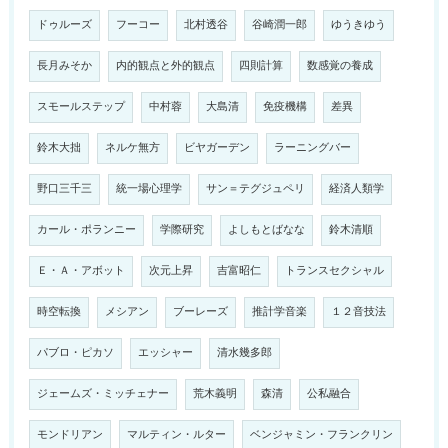
ドゥルーズ
フーコー
北村透谷
谷崎潤一郎
ゆうきゆう
長月みそか
内的観点と外的観点
四則計算
数感覚の養成
スモールステップ
中村蓉
大島清
免疫機構
差異
鈴木大拙
ネルケ無方
ビヤガーデン
ラーニングバー
野口三千三
統一場心理学
サン＝テグジュペリ
経済人類学
カール・ポランニー
学際研究
よしもとばなな
鈴木清順
Ｅ・Ａ・アボット
次元上昇
吉富昭仁
トランスセクシャル
時空転換
メシアン
ブーレーズ
推計学音楽
１２音技法
パブロ・ピカソ
エッシャー
清水幾多郎
ジェームズ・ミッチェナー
荒木義明
森清
公私融合
モンドリアン
マルティン・ルター
ベンジャミン・フランクリン