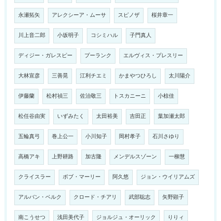
永瀬拓矢
アレクシーア・ムーサ
スピノザ
桜井章一
川上音二郎
小坂明子
コシミハル
子門真人
ディジー・ガレスピー
プーランク
エルヴィス・プレスリー
大林宣彦
三善晃
江利チエミ
かまやつひろし
太川陽介
伊藤蘭
松村禎三
佐治敬三
トスカニーニ
小椋佳
松任谷由実
いずみたく
太田裕美
吉田正
葉加瀬太郎
五輪真弓
巻上公一
小川知子
岡村孝子
石川さゆり
高橋アキ
上野耕路
加古隆
メンデルスゾーン
一柳慧
クライスラー
ボブ・マーリー
阿久悠
ジョン・ウイリアムズ
アルバン・ベルク
クロード・チアリ
武部聡志
矢野顕子
南こうせつ
浅田美代子
ジョルジュ・オーリック
りりィ