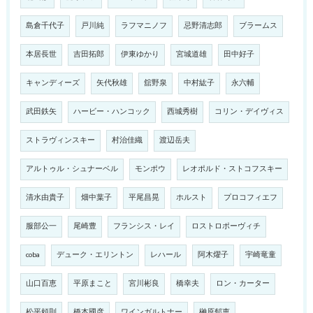
島倉千代子
戸川純
ラフマニノフ
忌野清志郎
ブラームス
本居長世
吉田拓郎
伊東ゆかり
宮城道雄
田中好子
キャンディーズ
矢代秋雄
舘野泉
中村紘子
永六輔
武田鉄矢
ハービー・ハンコック
西城秀樹
コリン・デイヴィス
ストラヴィンスキー
村治佳織
渡辺岳夫
アルトゥル・シュナーベル
モンポウ
レオポルド・ストコフスキー
清水由貴子
畑中葉子
平尾昌晃
ホルスト
プロコフィエフ
服部公一
尾崎豊
フランシス・レイ
ロストロポーヴィチ
coba
デューク・エリントン
レハール
阿木燿子
宇崎竜童
山口百恵
平原まこと
宮川彬良
橋幸夫
ロン・カーター
松平頼則
橋本國彦
ワインガルトナー
榊原郁恵