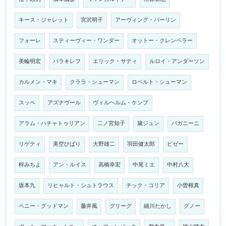
キース・ジャレット
宮沢明子
アーヴィング・バーリン
フォーレ
スティーヴィー・ワンダー
オットー・クレンペラー
美輪明宏
バラキレフ
エリック・サティ
ルロイ・アンダーソン
カルメン・マキ
クララ・シューマン
ロベルト・シューマン
スッペ
アズナヴール
ヴィルヘルム・ケンプ
アラム・ハチャトゥリアン
二ノ宮知子
黛ジュン
パガニーニ
リゲティ
美空ひばり
大野雄二
羽田健太郎
ビゼー
梓みちよ
アン・ルイス
高橋幸宏
中尾ミエ
中村八大
坂本九
リヒャルト・シュトラウス
チック・コリア
小曽根真
ベニー・グッドマン
藤井風
グリーグ
細川たかし
グノー