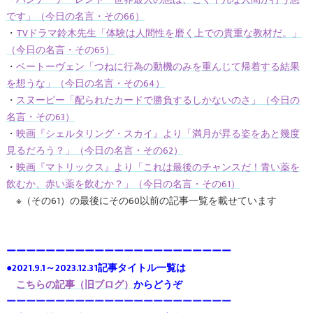
・
ハンナ・アーレント「世界最大の悪は、ごく平凡な人間が行う悪
です」（今日の名言・その66）
・
TVドラマ鈴木先生「体験は人間性を磨く上での貴重な教材だ。」
（今日の名言・その65）
・
ベートーヴェン「つねに行為の動機のみを重んじて帰着する結果
を想うな」（今日の名言・その64）
・
スヌーピー「配られたカードで勝負するしかないのさ」（今日の
名言・その63）
・
映画『シェルタリング・スカイ』より「満月が昇る姿をあと幾度
見るだろう？」（今日の名言・その62）
・
映画『マトリックス』より「これは最後のチャンスだ！青い薬を
飲むか、赤い薬を飲むか？」（今日の名言・その61）
※（その61）の最後にその60以前の記事一覧を載せています
ーーーーーーーーーーーーーーーーーーーーーーー
●2021.9.1～2023.12.31記事タイトル一覧は
こちらの記事（旧ブログ）
からどうぞ
ーーーーーーーーーーーーーーーーーーーーーーー