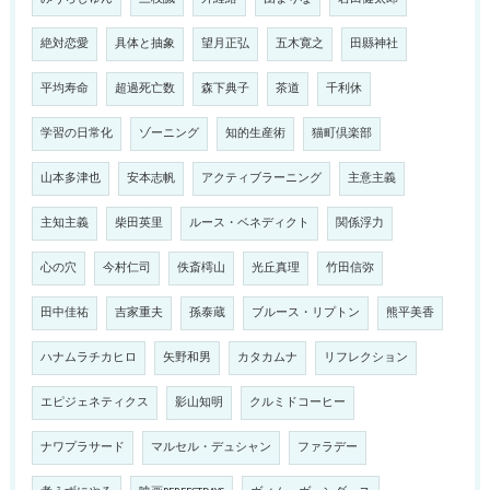
絶対恋愛
具体と抽象
望月正弘
五木寛之
田縣神社
平均寿命
超過死亡数
森下典子
茶道
千利休
学習の日常化
ゾーニング
知的生産術
猫町倶楽部
山本多津也
安本志帆
アクティブラーニング
主意主義
主知主義
柴田英里
ルース・ベネディクト
関係浮力
心の穴
今村仁司
佚斎樗山
光丘真理
竹田信弥
田中佳祐
吉家重夫
孫泰蔵
ブルース・リプトン
熊平美香
ハナムラチカヒロ
矢野和男
カタカムナ
リフレクション
エピジェネティクス
影山知明
クルミドコーヒー
ナワプラサード
マルセル・デュシャン
ファラデー