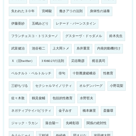
失われた３０年
宮崎駿
働きアリの法則
身体性の涵養
伊藤亜紗
五嶋みどり
レナード・バーンスタイン
フランチェスコ・トリスターノ
グスターヴ・ドゥダメル
鈴木先生
武富健治
池谷裕二
上大岡トメ
糸井重里
内発的動機付け
Ｘ（旧twitter）
3:10:60:27の法則
苅谷剛彦
梶谷真司
ベルナルト・ベルトルッチ
俳句
十割蕎麦嵯峨谷
性教育
三砂ちづる
セクシャルマイノリティ
オルデンバーグ
小野花梨
佐々木敦
鶴見俊輔
包括的性教育
水野哲夫
ネガティブケイパビリティ
金子みすゞ
橋本麻里
斎藤環
ジャック・ラカン
落合陽一
先崎彰容
関係の絶対性
みうらじゅん
三枝誠
外経絡
団まりな
岩田健太郎