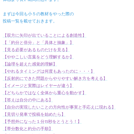
まずは今回も小５の教材をやった際の
投稿一覧を載せておきます。
【双方に矢印が出ていることによる創造性】
【「約分と倍分」と「具体と抽象」】
【見る必要があるものだけを見る】
【ややこしい言葉をどう理解するか】
【論理を超えた感覚的理解】
【やれるタイミングは何度もあったのに・・・】
【反射的にできた問題からやりやすい解き方を考える】
【イメージと実際はレイヤーが違う】
【どちらかではなく全体から重心を動かす】
【答えは自分の中にある】
【自分の実現したいことの方向性が事実と手応えに現れる】
【見切り発車で投稿を始めたら】
【予想外になった１分15秒をとうとう！】
【帯分数化と約分の手順】