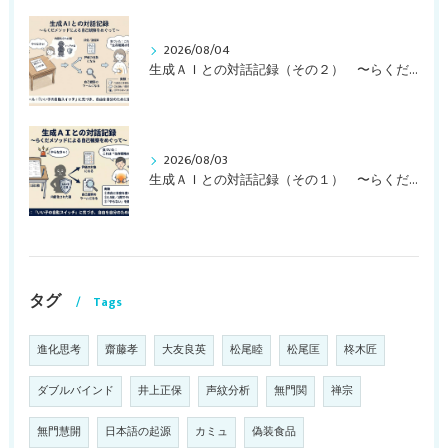
2026/08/04
生成ＡＩとの対話記録（その２） 〜らくだメソッドによる自己観察をめぐって〜
2026/08/03
生成ＡＩとの対話記録（その１） 〜らくだメソッドによる自己観察をめぐって〜
タグ
Tags
進化思考
齋藤孝
大友良英
松尾睦
松尾匡
柊木匠
ダブルバインド
井上正保
声紋分析
無門関
禅宗
無門慧開
日本語の起源
カミュ
偽装食品