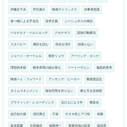
伊藤左千夫
芹沢俊介
映画マトリックス
当事者意識
食べ物による手当法
追求主義
シーシュポスの神話
ベルナルド・ベルトルッチ
クセナキス
認知行動療法
スヌーピー
潮目を読む
存在を消す
頑張らない
ジョージ・オーウェル
朝井リョウ
アーリング・カッゲ
理想的本箱
根本原理の組み替え
ベートーヴェン
逸脱的思考
映画ペイ・フォワード
アンサング・ヒーロー
難易度設定
タイムマネジメント
疑似空間を作らない
燃え尽き症候群
グラフィック・レコーディング
石の上にも３年
構造化
自己効力感
清沢満之
子張
サヌキ性とアワ性
冉雍
坂本図書
古田徹也
福岡伸一
掌握領域の拡張
波頭亮