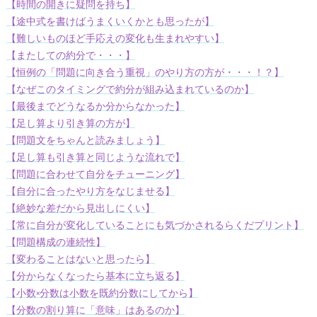
【時間の開きに疑問を持ち】
【途中式を書けばうまくいくかとも思ったが】
【難しいものほど手応えの変化も生まれやすい】
【またしての約分で・・・】
【恒例の「問題に向き合う重視」のやり方の方が・・・！？】
【なぜこのタイミングで約分が組み込まれているのか】
【最後までどうなるか分からなかった】
【足し算より引き算の方が】
【問題文をちゃんと読みましょう】
【足し算も引き算と同じような流れで】
【問題に合わせて自分をチューニング】
【自分に合ったやり方をなじませる】
【絶妙な差だから見出しにくい】
【常に自分が変化していることにも気づかされるらくだプリント】
【問題構成の連続性】
【変わることはないと思ったら】
【分からなくなったら基本に立ち返る】
【小数×分数は小数を既約分数にしてから】
【分数の割り算に「意味」はあるのか】