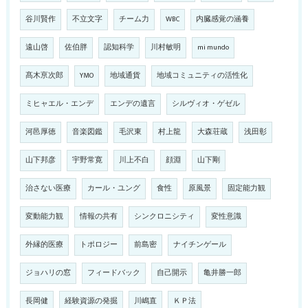
谷川賢作
不立文字
チーム力
WBC
内臓感覚の涵養
遠山啓
佐伯胖
認知科学
川村敏明
mi mundo
髙木亰次郎
YMO
地域通貨
地域コミュニティの活性化
ミヒャエル・エンデ
エンデの遺言
シルヴィオ・ゲゼル
河邑厚徳
音楽図鑑
毛沢東
村上龍
大森荘蔵
浅田彰
山下邦彦
宇野常寛
川上不白
顔淵
山下剛
治さない医療
カール・ユング
食性
原風景
固定能力観
変動能力観
情報の共有
シンクロニシティ
変性意識
外縁的医療
トポロジー
前島密
ナイチンゲール
ジョハリの窓
フィードバック
自己開示
亀井勝一郎
長岡健
経験資源の発掘
川嶋直
ＫＰ法