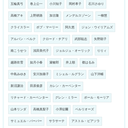
五輪真弓
巻上公一
小川知子
岡村孝子
石川さゆり
高橋アキ
上野耕路
加古隆
メンデルスゾーン
一柳慧
クライスラー
ボブ・マーリー
阿久悠
ジョン・ウイリアムズ
アルバン・ベルク
クロード・チアリ
武部聡志
矢野顕子
南こうせつ
浅田美代子
ジョルジュ・オーリック
りりィ
越路吹雪
如月小春
黛敏郎
井上順
都はるみ
中島みゆき
安川加壽子
ミシェル・ルグラン
山下洋輔
新沼謙治
田原俊彦
カレン・カーペンター
リチャード・カーペンター
グレン・ミラー
ポール・モーリア
山本リンダ
高橋真梨子
小澤征爾
ベルリオーズ
サミュエル・バーバー
サラサーテ
アストル・ピアソラ