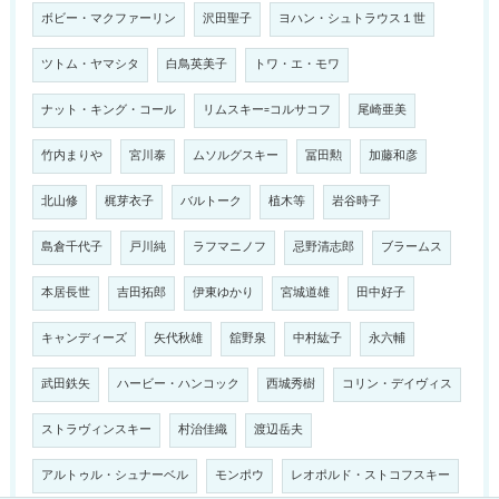
ボビー・マクファーリン
沢田聖子
ヨハン・シュトラウス１世
ツトム・ヤマシタ
白鳥英美子
トワ・エ・モワ
ナット・キング・コール
リムスキー=コルサコフ
尾崎亜美
竹内まりや
宮川泰
ムソルグスキー
冨田勲
加藤和彦
北山修
梶芽衣子
バルトーク
植木等
岩谷時子
島倉千代子
戸川純
ラフマニノフ
忌野清志郎
ブラームス
本居長世
吉田拓郎
伊東ゆかり
宮城道雄
田中好子
キャンディーズ
矢代秋雄
舘野泉
中村紘子
永六輔
武田鉄矢
ハービー・ハンコック
西城秀樹
コリン・デイヴィス
ストラヴィンスキー
村治佳織
渡辺岳夫
アルトゥル・シュナーベル
モンポウ
レオポルド・ストコフスキー