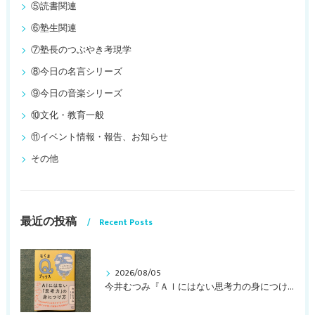
⑤読書関連
⑥塾生関連
⑦塾長のつぶやき考現学
⑧今日の名言シリーズ
⑨今日の音楽シリーズ
⑩文化・教育一般
⑪イベント情報・報告、お知らせ
その他
最近の投稿
Recent Posts
2026/08/05
今井むつみ『ＡＩにはない思考力の身につけ方 ことばの学びはなぜ大切なのか？』