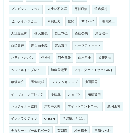
プレゼンテーション
人生の不条理
月刊通信
通過儀礼
セルフインタビュー
同調圧力
世間
サイババ
鎌田東二
大江健三郎
個人主義
自己本位
森山公夫
渋谷陽一
自己責任
新自由主義
宮台真司
セーフティネット
バラク・オバマ
包摂性
河合隼雄
山本哲士
加藤哲夫
ベルトルト・ブレヒト
加藤登紀子
マイスター・エックハルト
藤坂泰介
鵜飼宏成
システムキャンプ
柳田國男
イーヴォ・ポゴレリチ
小山直
ショパン
遠藤賢司
シュタイナー教育
津野海太郎
マインドコントロール
森岡正博
インタラクティブ
ChatGPT
学習塾ことばこ
ナタリー・ゴールドバーグ
有岡真
松永暢史
三浦つとむ