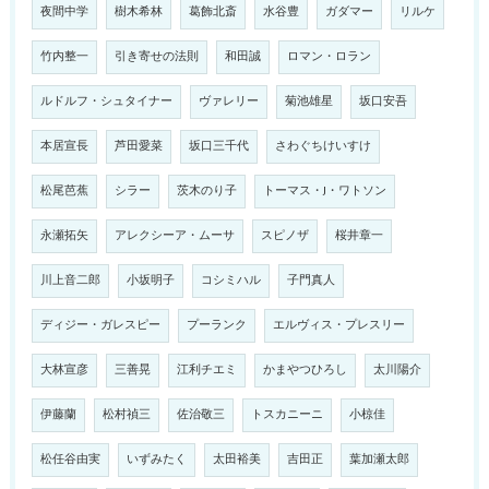
夜間中学
樹木希林
葛飾北斎
水谷豊
ガダマー
リルケ
竹内整一
引き寄せの法則
和田誠
ロマン・ロラン
ルドルフ・シュタイナー
ヴァレリー
菊池雄星
坂口安吾
本居宣長
芦田愛菜
坂口三千代
さわぐちけいすけ
松尾芭蕉
シラー
茨木のり子
トーマス・J・ワトソン
永瀬拓矢
アレクシーア・ムーサ
スピノザ
桜井章一
川上音二郎
小坂明子
コシミハル
子門真人
ディジー・ガレスピー
プーランク
エルヴィス・プレスリー
大林宣彦
三善晃
江利チエミ
かまやつひろし
太川陽介
伊藤蘭
松村禎三
佐治敬三
トスカニーニ
小椋佳
松任谷由実
いずみたく
太田裕美
吉田正
葉加瀬太郎