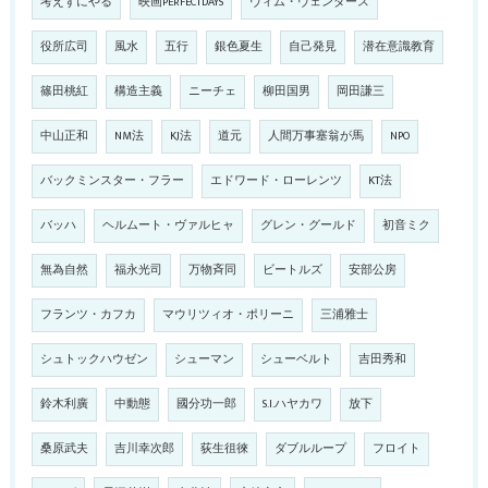
考えずにやる
映画PERFECTDAYS
ヴィム・ヴェンダース
役所広司
風水
五行
銀色夏生
自己発見
潜在意識教育
篠田桃紅
構造主義
ニーチェ
柳田国男
岡田謙三
中山正和
NM法
KJ法
道元
人間万事塞翁が馬
NPO
バックミンスター・フラー
エドワード・ローレンツ
KT法
バッハ
ヘルムート・ヴァルヒャ
グレン・グールド
初音ミク
無為自然
福永光司
万物斉同
ビートルズ
安部公房
フランツ・カフカ
マウリツィオ・ポリーニ
三浦雅士
シュトックハウゼン
シューマン
シューベルト
吉田秀和
鈴木利廣
中動態
國分功一郎
S.I.ハヤカワ
放下
桑原武夫
吉川幸次郎
荻生徂徠
ダブルループ
フロイト