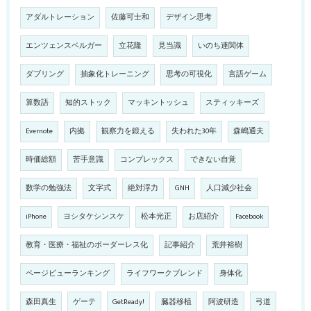
アダルトレーション
佐藤可士和
デザイン思考
エンツェンスベルガー
立花隆
見当識
いのち連関体
ダブリング
抽象化トレーニング
思考の可視化
言語ゲーム
算数語
知的ストック
マッキントッシュ
スティッキーズ
Evernote
内拠
観察力を鍛える
失われた30年
森嶋通夫
時価総額
苦手意識
コンプレックス
できない自覚
数学の勉強法
文字式
絶対浮力
GNH
人口減少社会
iPhone
ヨシタケシンスケ
松本光正
お店紹介
Facebook
教育・医療・福祉のボーダーレス化
記事紹介
荒井裕樹
ページビューランキング
ライフワークブレンド
身体化
森田真生
ゲーテ
GetReady!
臓器移植
阿波研造
弓道