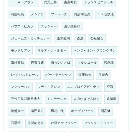
Ｅ・Ａ・アボット
次元上昇
吉富昭仁
トランスセクシャル
時空転換
メシアン
ブーレーズ
推計学音楽
１２音技法
パブロ・ピカソ
エッシャー
清水幾多郎
ジェームズ・ミッチェナー
荒木義明
森清
公私融合
モンドリアン
マルティン・ルター
ベンジャミン・フランクリン
気候変動
円安加速
折々のことば
キルケゴール
恋愛論
レヴィ=ストロース
パートナーシップ
佐藤信夫
岸田秀
マクルーハン
ウディ・アレン
エンプロイアビリティ
空海
三代目魚武濱田成夫
モンテーニュ
よみかきそろばん
遠藤滋
伊勢真一
鳴門親方
田村由美
ボーヴォワール
開高健
石黒浩
芥川龍之介
映画カサブランカ
フランク・ミュラー