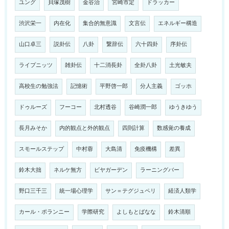
ユング
貝塚茂樹
金谷治
宮崎市定
ドラッカー
渋沢栄一
内在化
集合的無意識
文言伝
エネルギー構造
山口卓三
説卦伝
八卦
繋辞伝
六十四卦
序卦伝
ライプニッツ
雑卦伝
十二消長卦
全卦八卦
土光敏夫
高校生の勉強法
記憶術
平野啓一郎
分人主義
ゴッホ
ドゥルーズ
フーコー
北村透谷
谷崎潤一郎
ゆうきゆう
長月みそか
内的観点と外的観点
四則計算
数感覚の養成
スモールステップ
中村蓉
大島清
免疫機構
差異
鈴木大拙
ネルケ無方
ビヤガーデン
ラーニングバー
野口三千三
統一場心理学
サン＝テグジュペリ
経済人類学
カール・ポランニー
学際研究
よしもとばなな
鈴木清順