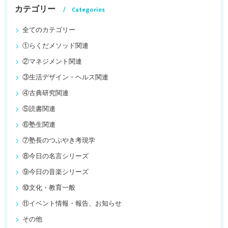
カテゴリー
Categories
全てのカテゴリー
①らくだメソッド関連
②マネジメント関連
③生活デザイン・ヘルス関連
④古典研究関連
⑤読書関連
⑥塾生関連
⑦塾長のつぶやき考現学
⑧今日の名言シリーズ
⑨今日の音楽シリーズ
⑩文化・教育一般
⑪イベント情報・報告、お知らせ
その他