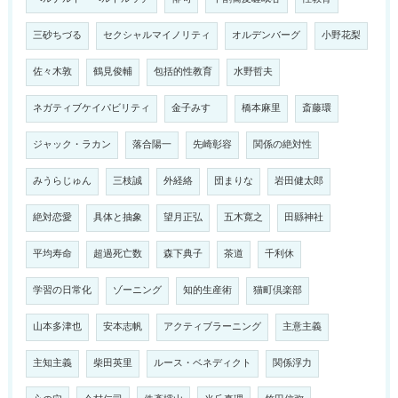
三砂ちづる
セクシャルマイノリティ
オルデンバーグ
小野花梨
佐々木敦
鶴見俊輔
包括的性教育
水野哲夫
ネガティブケイパビリティ
金子みすゞ
橋本麻里
斎藤環
ジャック・ラカン
落合陽一
先崎彰容
関係の絶対性
みうらじゅん
三枝誠
外経絡
団まりな
岩田健太郎
絶対恋愛
具体と抽象
望月正弘
五木寛之
田縣神社
平均寿命
超過死亡数
森下典子
茶道
千利休
学習の日常化
ゾーニング
知的生産術
猫町倶楽部
山本多津也
安本志帆
アクティブラーニング
主意主義
主知主義
柴田英里
ルース・ベネディクト
関係浮力