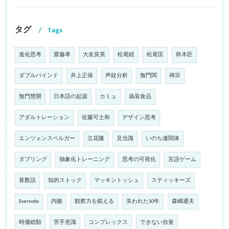
タグ
Tags
進化思考
齋藤孝
大友良英
松尾睦
松尾匡
柊木匠
ダブルバインド
井上正保
声紋分析
無門関
禅宗
無門慧開
日本語の起源
カミュ
偽装食品
アダルトレーション
佐藤可士和
デザイン思考
エンツェンスベルガー
立花隆
見当識
いのち連関体
ダブリング
抽象化トレーニング
思考の可視化
言語ゲーム
算数語
知的ストック
マッキントッシュ
スティッキーズ
Evernote
内拠
観察力を鍛える
失われた30年
森嶋通夫
時価総額
苦手意識
コンプレックス
できない自覚