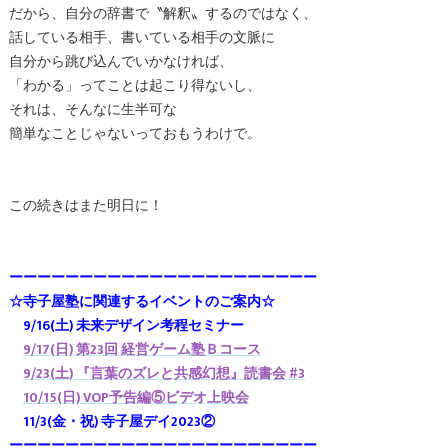
だから、自分の辞書で〝解釈〟するのではなく、
話している相手、書いている相手の文脈に
自分から跳び込んでいかなければ、
「わかる」ってことは起こり得ないし、
それは、そんなに生半可な
簡単なことじゃないっておもうわけで。
この続きはまた明日に！
ーーーーーーーーーーーーーーーーーーーーーー
☆寺子屋塾に関連するイベントのご案内☆
9/16(土) 未来デザイン考程セミナー
9/17(日) 第23回 経営ゲーム塾Ｂコース
9/23(土) 『言葉のズレと共感幻想』読書会 #3
10/15(日) VOP予告編⑤ビデオ上映会
11/3(金・祝) 寺子屋デイ2023②
ーーーーーーーーーーーーーーーーーーーーーー