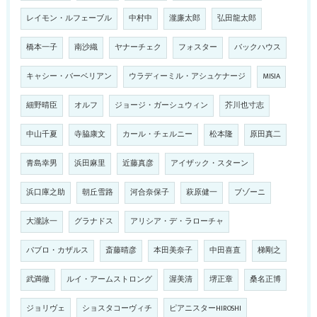
レイモン・ルフェーブル
中村中
瀧廉太郎
弘田龍太郎
橋本一子
南沙織
ヤナーチェク
フォスター
バックハウス
キャシー・バーベリアン
ウラディーミル・アシュケナージ
MISIA
細野晴臣
オルフ
ジョージ・ガーシュウィン
芥川也寸志
中山千夏
寺脇康文
カール・チェルニー
松本隆
原田真二
青島幸男
浜田麻里
近藤真彦
アイザック・スターン
浜口庫之助
朝丘雪路
河合奈保子
萩原健一
ブゾーニ
大瀧詠一
グラナドス
アリシア・デ・ラローチャ
パブロ・カザルス
斎藤晴彦
本田美奈子
中田喜直
梯剛之
武満徹
ルイ・アームストロング
渥美清
堺正章
桑名正博
ジョリヴェ
ショスタコーヴィチ
ピアニスターHIROSHI