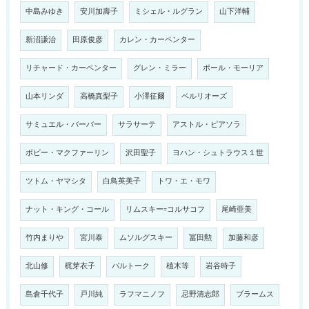
中島みゆき
安川加壽子
ミシェル・ルグラン
山下洋輔
新沼謙治
田原俊彦
カレン・カーペンター
リチャード・カーペンター
グレン・ミラー
ポール・モーリア
山本リンダ
高橋真梨子
小澤征爾
ベルリオーズ
サミュエル・バーバー
サラサーテ
アストル・ピアソラ
ボビー・マクファーリン
沢田聖子
ヨハン・シュトラウス１世
ツトム・ヤマシタ
白鳥英美子
トワ・エ・モワ
ナット・キング・コール
リムスキー=コルサコフ
尾崎亜美
竹内まりや
宮川泰
ムソルグスキー
冨田勲
加藤和彦
北山修
梶芽衣子
バルトーク
植木等
岩谷時子
島倉千代子
戸川純
ラフマニノフ
忌野清志郎
ブラームス