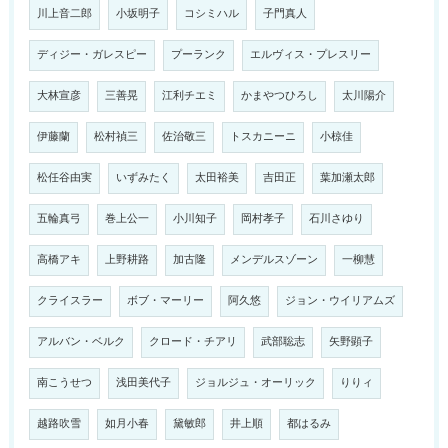
川上音二郎
小坂明子
コシミハル
子門真人
ディジー・ガレスピー
プーランク
エルヴィス・プレスリー
大林宣彦
三善晃
江利チエミ
かまやつひろし
太川陽介
伊藤蘭
松村禎三
佐治敬三
トスカニーニ
小椋佳
松任谷由実
いずみたく
太田裕美
吉田正
葉加瀬太郎
五輪真弓
巻上公一
小川知子
岡村孝子
石川さゆり
高橋アキ
上野耕路
加古隆
メンデルスゾーン
一柳慧
クライスラー
ボブ・マーリー
阿久悠
ジョン・ウイリアムズ
アルバン・ベルク
クロード・チアリ
武部聡志
矢野顕子
南こうせつ
浅田美代子
ジョルジュ・オーリック
りりィ
越路吹雪
如月小春
黛敏郎
井上順
都はるみ