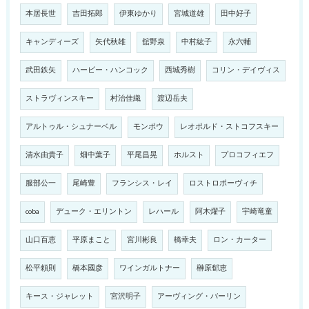
本居長世
吉田拓郎
伊東ゆかり
宮城道雄
田中好子
キャンディーズ
矢代秋雄
舘野泉
中村紘子
永六輔
武田鉄矢
ハービー・ハンコック
西城秀樹
コリン・デイヴィス
ストラヴィンスキー
村治佳織
渡辺岳夫
アルトゥル・シュナーベル
モンポウ
レオポルド・ストコフスキー
清水由貴子
畑中葉子
平尾昌晃
ホルスト
プロコフィエフ
服部公一
尾崎豊
フランシス・レイ
ロストロポーヴィチ
coba
デューク・エリントン
レハール
阿木燿子
宇崎竜童
山口百恵
平原まこと
宮川彬良
橋幸夫
ロン・カーター
松平頼則
橋本國彦
ワインガルトナー
榊原郁恵
キース・ジャレット
宮沢明子
アーヴィング・バーリン