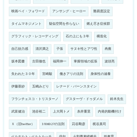
映画ペイ・フォワード
アンサング・ヒーロー
難易度設定
タイムマネジメント
疑似空間を作らない
燃え尽き症候群
グラフィック・レコーディング
石の上にも３年
構造化
自己効力感
清沢満之
子張
サヌキ性とアワ性
冉雍
坂本図書
古田徹也
福岡伸一
掌握領域の拡張
波頭亮
失われた３０年
宮崎駿
働きアリの法則
身体性の涵養
伊藤亜紗
五嶋みどり
レナード・バーンスタイン
フランチェスコ・トリスターノ
グスターヴ・ドゥダメル
鈴木先生
武富健治
池谷裕二
上大岡トメ
糸井重里
内発的動機付け
Ｘ（旧twitter）
3:10:60:27の法則
苅谷剛彦
梶谷真司
ベルナルト・ベルトルッチ
俳句
十割蕎麦嵯峨谷
性教育