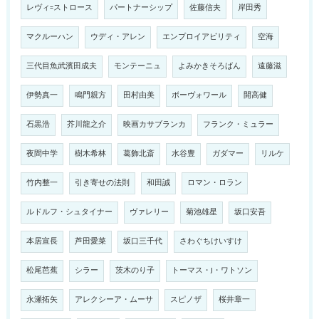
レヴィ=ストロース
パートナーシップ
佐藤信夫
岸田秀
マクルーハン
ウディ・アレン
エンプロイアビリティ
空海
三代目魚武濱田成夫
モンテーニュ
よみかきそろばん
遠藤滋
伊勢真一
鳴門親方
田村由美
ボーヴォワール
開高健
石黒浩
芥川龍之介
映画カサブランカ
フランク・ミュラー
夜間中学
樹木希林
葛飾北斎
水谷豊
ガダマー
リルケ
竹内整一
引き寄せの法則
和田誠
ロマン・ロラン
ルドルフ・シュタイナー
ヴァレリー
菊池雄星
坂口安吾
本居宣長
芦田愛菜
坂口三千代
さわぐちけいすけ
松尾芭蕉
シラー
茨木のり子
トーマス・J・ワトソン
永瀬拓矢
アレクシーア・ムーサ
スピノザ
桜井章一