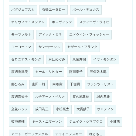
バダジェフスカ
石橋エータロー
ポール・デュカス
オリヴィエ・メシアン
ホロヴィッツ
スティーヴ・ライヒ
モーツァルト
ディック・ミネ
エドヴィン・フィッシャー
ヨーヨー・マ
サン=サーンス
セザール・フランク
セロニアス・モンク
麻丘めぐみ
東儀秀樹
イヴ・モンタン
渡辺香津美
カール・リヒター
阿川泰子
三保敬太郎
郷ひろみ
山田一雄
向谷実
千住明
フランツ・リスト
渡辺真知子
ルチアーノ・ベリオ
渡久地政信
堀内孝雄
立花ハジメ
成田為三
小松亮太
大貫妙子
ボロディン
菊池俊輔
キース・エマーソン
ジェイク・シマブクロ
小林旭
アート・ガーファンクル
チャイコフスキー
種ともこ