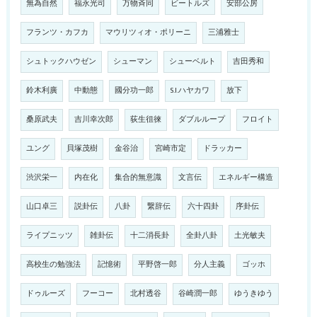
無為自然
福永光司
万物斉同
ビートルズ
安部公房
フランツ・カフカ
マウリツィオ・ポリーニ
三浦雅士
シュトックハウゼン
シューマン
シューベルト
吉田秀和
鈴木利廣
中動態
國分功一郎
S.I.ハヤカワ
放下
桑原武夫
吉川幸次郎
荻生徂徠
ダブルループ
フロイト
ユング
貝塚茂樹
金谷治
宮崎市定
ドラッカー
渋沢栄一
内在化
集合的無意識
文言伝
エネルギー構造
山口卓三
説卦伝
八卦
繋辞伝
六十四卦
序卦伝
ライプニッツ
雑卦伝
十二消長卦
全卦八卦
土光敏夫
高校生の勉強法
記憶術
平野啓一郎
分人主義
ゴッホ
ドゥルーズ
フーコー
北村透谷
谷崎潤一郎
ゆうきゆう