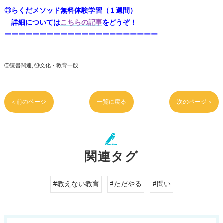
◎らくだメソッド無料体験学習（１週間）
詳細については
こちらの記事
をどうぞ！
ーーーーーーーーーーーーーーーーーーーーーー
⑤読書関連
⑩文化・教育一般
< 前のページ
一覧に戻る
次のページ >
関連タグ
#教えない教育
#ただやる
#問い