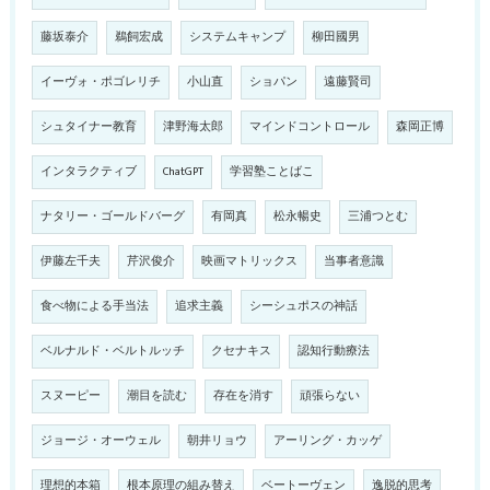
藤坂泰介
鵜飼宏成
システムキャンプ
柳田國男
イーヴォ・ポゴレリチ
小山直
ショパン
遠藤賢司
シュタイナー教育
津野海太郎
マインドコントロール
森岡正博
インタラクティブ
ChatGPT
学習塾ことばこ
ナタリー・ゴールドバーグ
有岡真
松永暢史
三浦つとむ
伊藤左千夫
芹沢俊介
映画マトリックス
当事者意識
食べ物による手当法
追求主義
シーシュポスの神話
ベルナルド・ベルトルッチ
クセナキス
認知行動療法
スヌーピー
潮目を読む
存在を消す
頑張らない
ジョージ・オーウェル
朝井リョウ
アーリング・カッゲ
理想的本箱
根本原理の組み替え
ベートーヴェン
逸脱的思考