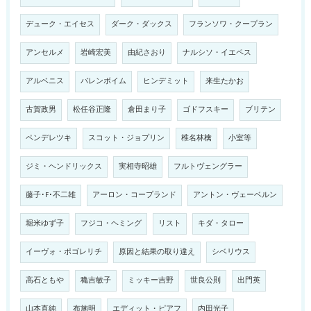
デューク・エイセス
ダーク・ダックス
フランソワ・クープラン
アンセルメ
岩崎宏美
由紀さおり
ナルシソ・イエペス
アルベニス
バレンボイム
ヒンデミット
来生たかお
古賀政男
松任谷正隆
倉田まり子
ゴドフスキー
ブリテン
ペンデレツキ
スコット・ジョプリン
椎名林檎
小室等
ジミ・ヘンドリックス
実相寺昭雄
フルトヴェングラー
藤子･F･不二雄
アーロン・コープランド
アントン・ヴェーベルン
堀米ゆず子
フジコ・ヘミング
リスト
キダ・タロー
イーヴォ・ポゴレリチ
原因と結果の取り違え
シベリウス
高石ともや
穐吉敏子
ミッキー吉野
世良公則
出門英
山本直純
布施明
エディット・ピアフ
内田光子