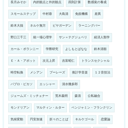
長月みそか
内的観点と外的観点
四則計算
数感覚の養成
スモールステップ
中村蓉
大島清
免疫機構
差異
鈴木大拙
ネルケ無方
ビヤガーデン
ラーニングバー
野口三千三
統一場心理学
サン＝テグジュペリ
経済人類学
カール・ポランニー
学際研究
よしもとばなな
鈴木清順
Ｅ・Ａ・アボット
次元上昇
吉富昭仁
トランスセクシャル
時空転換
メシアン
ブーレーズ
推計学音楽
１２音技法
パブロ・ピカソ
エッシャー
清水幾多郎
ジェームズ・ミッチェナー
荒木義明
森清
公私融合
モンドリアン
マルティン・ルター
ベンジャミン・フランクリン
気候変動
円安加速
折々のことば
キルケゴール
恋愛論