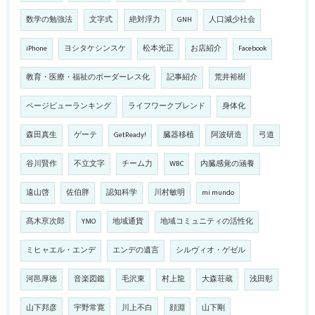
数学の勉強法
文字式
絶対浮力
GNH
人口減少社会
iPhone
ヨシタケシンスケ
松本光正
お店紹介
Facebook
教育・医療・福祉のボーダーレス化
記事紹介
荒井裕樹
ページビューランキング
ライフワークブレンド
身体化
森田真生
ゲーテ
GetReady!
臓器移植
阿波研造
弓道
谷川賢作
不立文字
チーム力
WBC
内臓感覚の涵養
遠山啓
佐伯胖
認知科学
川村敏明
mi mundo
髙木亰次郎
YMO
地域通貨
地域コミュニティの活性化
ミヒャエル・エンデ
エンデの遺言
シルヴィオ・ゲゼル
河邑厚徳
音楽図鑑
毛沢東
村上龍
大森荘蔵
浅田彰
山下邦彦
宇野常寛
川上不白
顔淵
山下剛