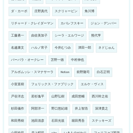
ダ・カーポ
庄野真代
スクリャービン
角川博
リチャード・クレイダーマン
カバレフスキー
ジョン・デンバー
工藤勇一
由佐美加子
シーラ・エルワージ
熊代亨
名越康文
ハルノ宵子
今井むつみ
津田一郎
ネドじゅん
バーバラ・オークレー
苫野一徳
中村伸也
アルボムッレ・スマナサーラ
Notion
前野隆司
白石正明
小室直樹
フェリックス・ファブリック
エルケ・ヴィス
戸谷洋志
若杉逸平
山野弘樹
成田悠輔
西川幹之佑
杉田儀作
阿部洋一
野口悠紀雄
井上智浩
深津貴之
和田秀樹
池田清彦
石田光規
堀田秀吾
ステッキーズ
山田玲司
戸上昭司
aiko
いきものがかり
フェリファブ哲学