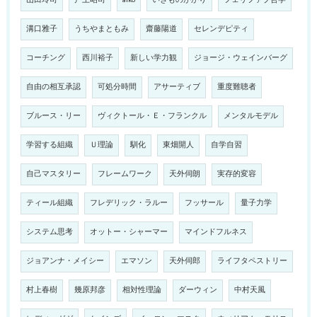
溝口雅子
うちやまともみ
齋藤陽道
セレンデピティ
コーチング
西川裕子
新しい学力観
ジョージ・ウェインバーグ
自由の相互承認
可処分時間
アサーティブ
重度難聴者
ブルース・リー
ヴィクトール・Ｅ・フランクル
メンタルモデル
学習する組織
Ｕ理論
馴化
東畑開人
自学自習
自己マスタリー
フレームワーク
天外伺朗
実存的変容
ティール組織
フレデリック・ラルー
フッサール
量子力学
システム思考
オットー・シャーマー
マインドフルネス
ジョアンナ・メイシー
エマソン
天外伺郎
ライフタペストリー
村上春樹
幾原邦彦
相対性理論
ダーウィン
中村天風