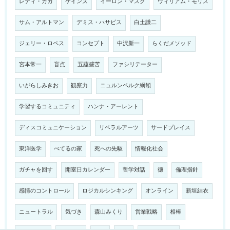
レディ・ガガ
ケインズ
イーロン・マスク
ウィリアム・モリス
サム・アルトマン
デミス・ハサビス
白土謙二
ジェリー・ロペス
コンセプト
中沢新一
らくだメソッド
宮本常一
盲点
五蘊盛苦
ファシリテーター
いがらしみきお
観察力
ニュルンベルク綱領
学習するコミュニティ
ハンナ・アーレント
ディスコミュニケーション
リベラルアーツ
サードプレイス
東洋医学
べてるの家
死への先駆
情報化社会
ガチャを回す
開室日カレンダー
哲学対話
徳
倫理指針
感情のコントロール
ロジカルシンキング
オンライン
新垣結衣
ニュートラル
気づき
森山みくり
営業戦略
相棒