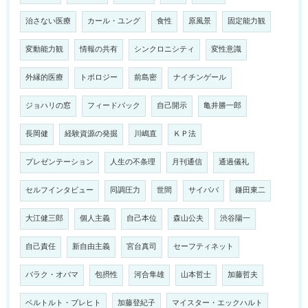
治さない医療
カール・ユング
食性
原風景
固定能力観
変動能力観
情報の共有
シンクロニシティ
変性意識
外縁的医療
トポロジー
前島密
ナイチンゲール
ジョハリの窓
フィードバック
自己開示
亀井勝一郎
長岡健
経験資源の発掘
川嶋直
ＫＰ法
プレゼンテーション
人生の不条理
月刊通信
通過儀礼
セルフインタビュー
同調圧力
世間
サイババ
鎌田東二
大江健三郎
個人主義
自己本位
森山公夫
渋谷陽一
自己責任
新自由主義
宮台真司
セーフティネット
バラク・オバマ
包摂性
河合隼雄
山本哲士
加藤哲夫
ベルトルト・ブレヒト
加藤登紀子
マイスター・エックハルト