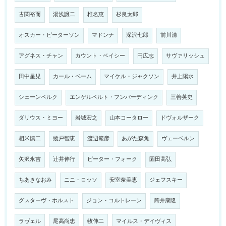
古関裕而
湯浅譲二
椎名恵
杉良太郎
オスカー・ピーターソン
マドンナ
深沢七郎
前川清
アグネス・チャン
カウント・ベイシー
円広志
サヴァリッシュ
田中星児
カール・ベーム
マイケル・ジャクソン
井上陽水
シェーンベルク
エンゲルベルト・フンパーディンク
三善英史
ダリウス・ミヨー
岩城宏之
山本コータロー
ドヴォルザーク
相米慎二
綾戸智恵
渡辺範彦
あがた森魚
ヴェーベルン
矢沢永吉
辻井伸行
ピーター・フォーク
園田高弘
ちあきなおみ
ニニ・ロッソ
安室奈美恵
ジェフスキー
グスターヴ・ホルスト
ジョン・コルトレーン
筒井康隆
ラヴェル
尾高尚忠
牧伸二
マイルス・デイヴィス