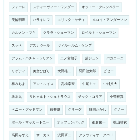
フォーレ
スティーヴィー・ワンダー
オットー・クレンペラー
美輪明宏
バラキレフ
エリック・サティ
ルロイ・アンダーソン
カルメン・マキ
クララ・シューマン
ロベルト・シューマン
スッペ
アズナヴール
ヴィルヘルム・ケンプ
アラム・ハチャトゥリアン
二ノ宮知子
黛ジュン
パガニーニ
リゲティ
美空ひばり
大野雄二
羽田健太郎
ビゼー
梓みちよ
アン・ルイス
高橋幸宏
中尾ミエ
中村八大
坂本九
リヒャルト・シュトラウス
チック・コリア
小曽根真
ベニー・グッドマン
藤井風
グリーグ
細川たかし
グノー
ポール・マッカートニー
オッフェンバック
都倉俊一
桃山晴衣
高田みずえ
サーカス
沢田研二
クラウディオ・アバド