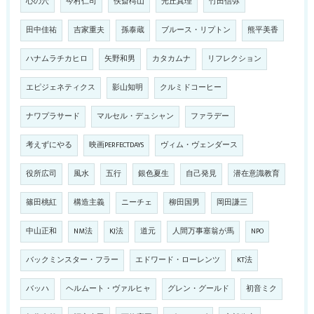
心の穴
今村仁司
佚斎樗山
光丘真理
竹田信弥
田中佳祐
吉家重夫
孫泰蔵
ブルース・リプトン
熊平美香
ハナムラチカヒロ
矢野和男
カタカムナ
リフレクション
エピジェネティクス
影山知明
クルミドコーヒー
ナワプラサード
マルセル・デュシャン
ファラデー
考えずにやる
映画PERFECTDAYS
ヴィム・ヴェンダース
役所広司
風水
五行
銀色夏生
自己発見
潜在意識教育
篠田桃紅
構造主義
ニーチェ
柳田国男
岡田謙三
中山正和
NM法
KJ法
道元
人間万事塞翁が馬
NPO
バックミンスター・フラー
エドワード・ローレンツ
KT法
バッハ
ヘルムート・ヴァルヒャ
グレン・グールド
初音ミク