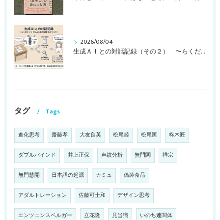
2026/08/04
生成ＡＩとの対話記録（その２） 〜らくだメソッドによる自己観察をめぐって〜
タグ
Tags
進化思考
齋藤孝
大友良英
松尾睦
松尾匡
柊木匠
ダブルバインド
井上正保
声紋分析
無門関
禅宗
無門慧開
日本語の起源
カミュ
偽装食品
アダルトレーション
佐藤可士和
デザイン思考
エンツェンスベルガー
立花隆
見当識
いのち連関体