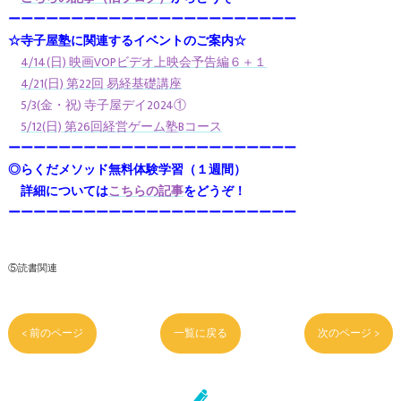
ーーーーーーーーーーーーーーーーーーーーーーー
☆寺子屋塾に関連するイベントのご案内☆
4/14(日) 映画VOPビデオ上映会予告編６＋１
4/21(日) 第22回 易経基礎講座
5/3(金・祝) 寺子屋デイ2024①
5/12(日) 第26回経営ゲーム塾Bコース
ーーーーーーーーーーーーーーーーーーーーーーー
◎らくだメソッド無料体験学習（１週間）
詳細については
こちらの記事
をどうぞ！
ーーーーーーーーーーーーーーーーーーーーーーー
⑤読書関連
< 前のページ
一覧に戻る
次のページ >