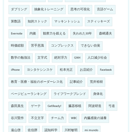
ダブリング
抽象化トレーニング
思考の可視化
言語ゲーム
算数語
知的ストック
マッキントッシュ
スティッキーズ
Evernote
内拠
観察力を鍛える
失われた30年
森嶋通夫
時価総額
苦手意識
コンプレックス
できない自覚
数学の勉強法
文字式
絶対浮力
GNH
人口減少社会
iPhone
ヨシタケシンスケ
松本光正
お店紹介
Facebook
教育・医療・福祉のボーダーレス化
記事紹介
荒井裕樹
ページビューランキング
ライフワークブレンド
身体化
森田真生
ゲーテ
GetReady!
臓器移植
阿波研造
弓道
谷川賢作
不立文字
チーム力
WBC
内臓感覚の涵養
遠山啓
佐伯胖
認知科学
川村敏明
mi mundo