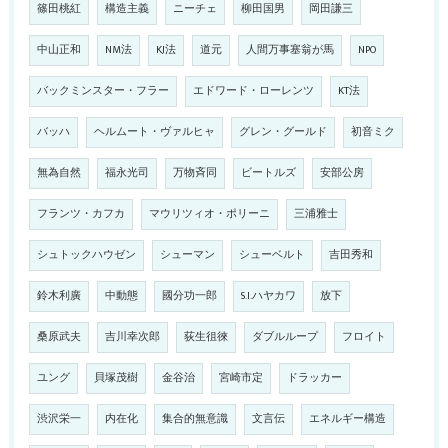
篠田桃紅
構造主義
ニーチェ
柳田国男
岡田謙三
中山正和
NM法
KJ法
道元
人間万事塞翁が馬
NPO
バックミンスター・フラー
エドワード・ローレンツ
KT法
バッハ
ヘルムート・ヴァルヒャ
グレン・グールド
初音ミク
無為自然
福永光司
万物斉同
ビートルズ
安部公房
フランツ・カフカ
マウリツィオ・ポリーニ
三浦雅士
シュトックハウゼン
シューマン
シューベルト
吉田秀和
鈴木利廣
中動態
國分功一郎
S.I.ハヤカワ
放下
桑原武夫
吉川幸次郎
荻生徂徠
ダブルループ
フロイト
ユング
貝塚茂樹
金谷治
宮崎市定
ドラッカー
渋沢栄一
内在化
集合的無意識
文言伝
エネルギー構造