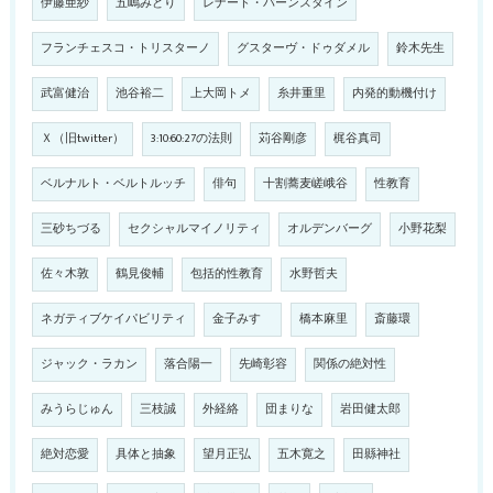
伊藤亜紗
五嶋みどり
レナード・バーンスタイン
フランチェスコ・トリスターノ
グスターヴ・ドゥダメル
鈴木先生
武富健治
池谷裕二
上大岡トメ
糸井重里
内発的動機付け
Ｘ（旧twitter）
3:10:60:27の法則
苅谷剛彦
梶谷真司
ベルナルト・ベルトルッチ
俳句
十割蕎麦嵯峨谷
性教育
三砂ちづる
セクシャルマイノリティ
オルデンバーグ
小野花梨
佐々木敦
鶴見俊輔
包括的性教育
水野哲夫
ネガティブケイパビリティ
金子みすゞ
橋本麻里
斎藤環
ジャック・ラカン
落合陽一
先崎彰容
関係の絶対性
みうらじゅん
三枝誠
外経絡
団まりな
岩田健太郎
絶対恋愛
具体と抽象
望月正弘
五木寛之
田縣神社