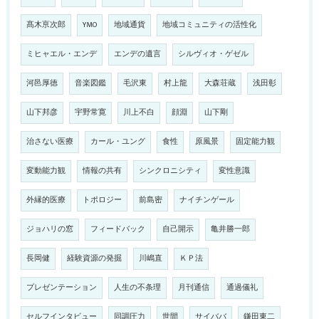
髙木亰次郎
YMO
地域通貨
地域コミュニティの活性化
ミヒャエル・エンデ
エンデの遺言
シルヴィオ・ゲゼル
河邑厚徳
音楽図鑑
毛沢東
村上龍
大森荘蔵
浅田彰
山下邦彦
宇野常寛
川上不白
顔淵
山下剛
治さない医療
カール・ユング
食性
原風景
固定能力観
変動能力観
情報の共有
シンクロニシティ
変性意識
外縁的医療
トポロジー
前島密
ナイチンゲール
ジョハリの窓
フィードバック
自己開示
亀井勝一郎
長岡健
経験資源の発掘
川嶋直
ＫＰ法
プレゼンテーション
人生の不条理
月刊通信
通過儀礼
セルフインタビュー
同調圧力
世間
サイババ
鎌田東二