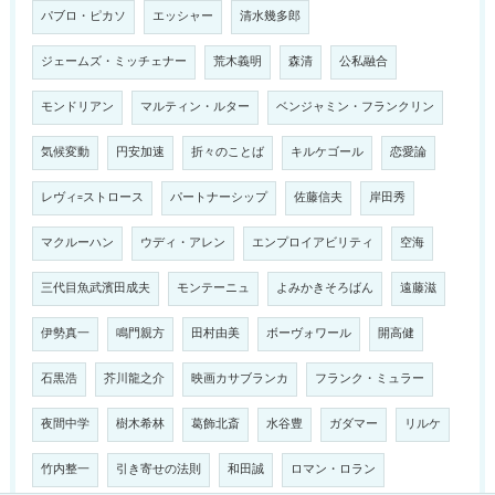
パブロ・ピカソ
エッシャー
清水幾多郎
ジェームズ・ミッチェナー
荒木義明
森清
公私融合
モンドリアン
マルティン・ルター
ベンジャミン・フランクリン
気候変動
円安加速
折々のことば
キルケゴール
恋愛論
レヴィ=ストロース
パートナーシップ
佐藤信夫
岸田秀
マクルーハン
ウディ・アレン
エンプロイアビリティ
空海
三代目魚武濱田成夫
モンテーニュ
よみかきそろばん
遠藤滋
伊勢真一
鳴門親方
田村由美
ボーヴォワール
開高健
石黒浩
芥川龍之介
映画カサブランカ
フランク・ミュラー
夜間中学
樹木希林
葛飾北斎
水谷豊
ガダマー
リルケ
竹内整一
引き寄せの法則
和田誠
ロマン・ロラン