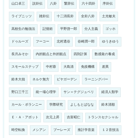
山口卓三
説卦伝
八卦
繋辞伝
六十四卦
序卦伝
ライプニッツ
雑卦伝
十二消長卦
全卦八卦
土光敏夫
高校生の勉強法
記憶術
平野啓一郎
分人主義
ゴッホ
ドゥルーズ
フーコー
北村透谷
谷崎潤一郎
ゆうきゆう
長月みそか
内的観点と外的観点
四則計算
数感覚の養成
スモールステップ
中村蓉
大島清
免疫機構
差異
鈴木大拙
ネルケ無方
ビヤガーデン
ラーニングバー
野口三千三
統一場心理学
サン＝テグジュペリ
経済人類学
カール・ポランニー
学際研究
よしもとばなな
鈴木清順
Ｅ・Ａ・アボット
次元上昇
吉富昭仁
トランスセクシャル
時空転換
メシアン
ブーレーズ
推計学音楽
１２音技法