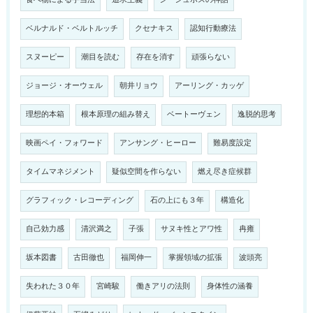
ベルナルド・ベルトルッチ
クセナキス
認知行動療法
スヌーピー
潮目を読む
存在を消す
頑張らない
ジョージ・オーウェル
朝井リョウ
アーリング・カッゲ
理想的本箱
根本原理の組み替え
ベートーヴェン
逸脱的思考
映画ペイ・フォワード
アンサング・ヒーロー
難易度設定
タイムマネジメント
疑似空間を作らない
燃え尽き症候群
グラフィック・レコーディング
石の上にも３年
構造化
自己効力感
清沢満之
子張
サヌキ性とアワ性
冉雍
坂本図書
古田徹也
福岡伸一
掌握領域の拡張
波頭亮
失われた３０年
宮崎駿
働きアリの法則
身体性の涵養