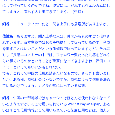
にして作っていくのかですね。現実には、だれでもウェルカムにし
てしまうと、荒らす人も出てきてしまう。（中略）
細谷
コミュニティの中だと、聞き上手にも居場所がありますか。
佐渡島
ありますよ。聞き上手な人は、仲間からものすごく信頼さ
れています。資本主義ではお金を指標として扱っているので、利益
を出すことはいいことだという価値観で回っていますけど、それに
対して共感エコノミーの中では、フォロワー数だった共感をどれく
らい得ているのかということが重要になってきますよね。評価エコ
ノミーといってもいいかもしれない。
でも、これって中国の信用経済みたいなもので、さっきも言いまし
たが、ある種、監視社会じゃないですか。監視によって信用を決め
ているわけでしょう。カメラが常に回っている状態。
細谷
中国の一部地域ではキャッシュはほとんど使われなくなって
いるようですが、そこで用いられている WeChat Pay や Alipay、ある
いはそこで信用情報として用いられている芝麻信用などは、個人デ