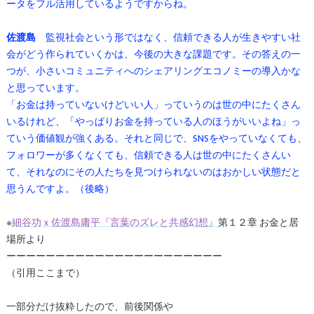
ータをフル活用しているようですからね。
佐渡島
監視社会という形ではなく、信頼できる人が生きやすい社
会がどう作られていくかは、今後の大きな課題です。その答えの一
つが、小さいコミュニティへのシェアリングエコノミーの導入かな
と思っています。
「お金は持っていないけどいい人」っていうのは世の中にたくさん
いるけれど、「やっぱりお金を持っている人のほうがいいよね」っ
ていう価値観が強くある。それと同じで、SNSをやっていなくても、
フォロワーが多くなくても、信頼できる人は世の中にたくさんい
て、それなのにその人たちを見つけられないのはおかしい状態だと
思うんですよ。（後略）
※
細谷功ｘ佐渡島庸平『言葉のズレと共感幻想』
第１２章 お金と居
場所より
ーーーーーーーーーーーーーーーーーーーーーー
（引用ここまで）
一部分だけ抜粋したので、前後関係や