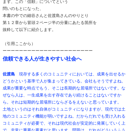
まず、この「信頼」についてという
問いのもとになった、
本書の中での細谷さんと佐渡島さんのやりとり
第１２章から冒頭２ページ半の分量にあたる箇所を
抜粋して以下に紹介します。
（引用ここから）
ーーーーーーーーーーーーーーーーーーーーーー
信頼できる人が生きやすい社会へ
佐渡島
現存する多くのコミュニティにおいては、成果を出せるか
どうかという基準で人が集まってきている。会社もそうですよね。
成果が重要な時点でもう、そこは長期的な居場所ではないです。な
ぜなら人は、一生成果を出す存在であり続けることはないですか
ら。それは短期的な居場所にならざるをえないと思っています。
土地というのはそれ自体がコミュニティになりますが、現代では土
地のコミュニティ機能が弱いですよね。だからだれでも受け入れる
コミュニティが必要で、それは現代社会が安定的に発展していく上
で、非常に重要な要素だと思います。問題は、だれがどういうふう