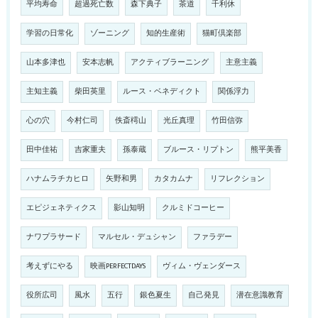
平均寿命
超過死亡数
森下典子
茶道
千利休
学習の日常化
ゾーニング
知的生産術
猫町倶楽部
山本多津也
安本志帆
アクティブラーニング
主意主義
主知主義
柴田英里
ルース・ベネディクト
関係浮力
心の穴
今村仁司
佚斎樗山
光丘真理
竹田信弥
田中佳祐
吉家重夫
孫泰蔵
ブルース・リプトン
熊平美香
ハナムラチカヒロ
矢野和男
カタカムナ
リフレクション
エピジェネティクス
影山知明
クルミドコーヒー
ナワプラサード
マルセル・デュシャン
ファラデー
考えずにやる
映画PERFECTDAYS
ヴィム・ヴェンダース
役所広司
風水
五行
銀色夏生
自己発見
潜在意識教育