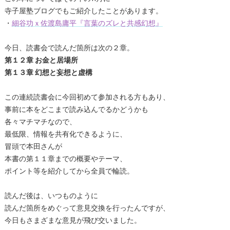
寺子屋塾ブログでもご紹介したことがあります。
・
細谷功ｘ佐渡島庸平『言葉のズレと共感幻想』
今日、読書会で読んだ箇所は次の２章。
第１２章 お金と居場所
第１３章 幻想と妄想と虚構
この連続読書会に今回初めて参加される方もあり、
事前に本をどこまで読み込んでるかどうかも
各々マチマチなので、
最低限、情報を共有化できるように、
冒頭で本田さんが
本書の第１１章までの概要やテーマ、
ポイント等を紹介してから全員で輪読。
読んだ後は、いつものように
読んだ箇所をめぐって意見交換を行ったんですが、
今日もさまざまな意見が飛び交いました。