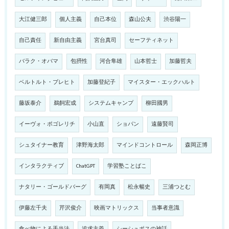
大江健三郎
個人主義
自己本位
森山公夫
渋谷陽一
自己責任
新自由主義
宮台真司
セーフティネット
バラク・オバマ
包摂性
河合隼雄
山本哲士
加藤哲夫
ベルトルト・ブレヒト
加藤登紀子
マイスター・エックハルト
藤坂泰介
鵜飼宏成
システムキャンプ
柳田國男
イーヴォ・ポゴレリチ
小山直
ショパン
遠藤賢司
シュタイナー教育
津野海太郎
マインドコントロール
森岡正博
インタラクティブ
ChatGPT
学習塾ことばこ
ナタリー・ゴールドバーグ
有岡真
松永暢史
三浦つとむ
伊藤左千夫
芹沢俊介
映画マトリックス
当事者意識
食べ物による手当法
追求主義
シーシュポスの神話