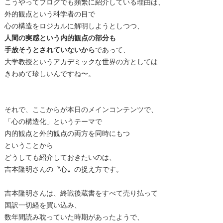
こうやってブログでも頻繁に紹介している理由は、
外的観点という科学者の目で
心の構造をロジカルに解明しようとしつつ、
人間の実感という内的観点の部分も
手放そうとされていないから
であって、
大学教授というアカデミックな世界の方としては
きわめて珍しいんですね〜。
それで、ここからが本日のメインコンテンツで、
「心の構造化」というテーマで
内的観点と外的観点の両方を同時にもつ
ということから
どうしても紹介しておきたいのは、
吉本隆明さんの〝心〟の捉え方です。
吉本隆明さんは、終戦後蔵書をすべて売り払って
国訳一切経を買い込み、
数年間読み耽っていた時期があったようで、