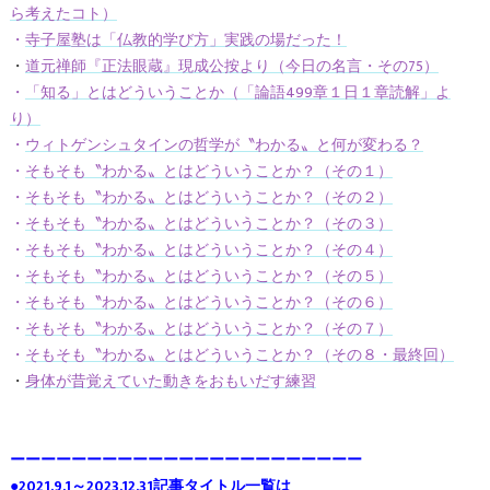
ら考えたコト）
・
寺子屋塾は「仏教的学び方」実践の場だった！
・
道元禅師『正法眼蔵』現成公按より（今日の名言・その75）
・
「知る」とはどういうことか（「論語499章１日１章読解」よ
り）
・
ウィトゲンシュタインの哲学が〝わかる〟と何が変わる？
・
そもそも〝わかる〟とはどういうことか？（その１）
・
そもそも〝わかる〟とはどういうことか？（その２）
・
そもそも〝わかる〟とはどういうことか？（その３）
・
そもそも〝わかる〟とはどういうことか？（その４）
・
そもそも〝わかる〟とはどういうことか？（その５）
・
そもそも〝わかる〟とはどういうことか？（その６）
・
そもそも〝わかる〟とはどういうことか？（その７）
・
そもそも〝わかる〟とはどういうことか？（その８・最終回）
・
身体が昔覚えていた動きをおもいだす練習
ーーーーーーーーーーーーーーーーーーーーーーー
●2021.9.1～2023.12.31記事タイトル一覧は