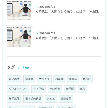
2026/08/08
AI時代に「人間らしく働く」には？ 〜山口周さんの対談動画・文字起こし（その２）〜
2026/08/07
AI時代に「人間らしく働く」には？ 〜山口周さんの対談動画・文字起こし（その１）〜
タグ
Tags
進化思考
齋藤孝
大友良英
松尾睦
松尾匡
柊木匠
ダブルバインド
井上正保
声紋分析
無門関
禅宗
無門慧開
日本語の起源
カミュ
偽装食品