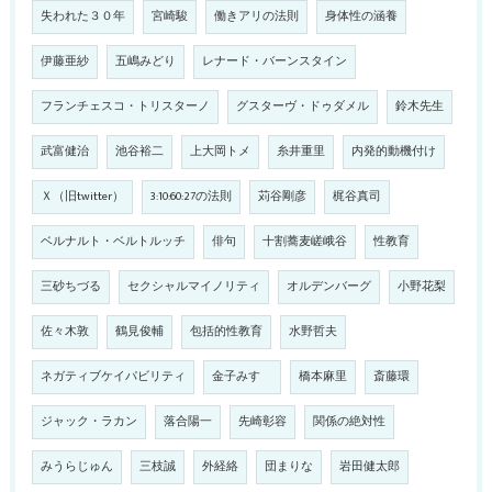
失われた３０年
宮崎駿
働きアリの法則
身体性の涵養
伊藤亜紗
五嶋みどり
レナード・バーンスタイン
フランチェスコ・トリスターノ
グスターヴ・ドゥダメル
鈴木先生
武富健治
池谷裕二
上大岡トメ
糸井重里
内発的動機付け
Ｘ（旧twitter）
3:10:60:27の法則
苅谷剛彦
梶谷真司
ベルナルト・ベルトルッチ
俳句
十割蕎麦嵯峨谷
性教育
三砂ちづる
セクシャルマイノリティ
オルデンバーグ
小野花梨
佐々木敦
鶴見俊輔
包括的性教育
水野哲夫
ネガティブケイパビリティ
金子みすゞ
橋本麻里
斎藤環
ジャック・ラカン
落合陽一
先崎彰容
関係の絶対性
みうらじゅん
三枝誠
外経絡
団まりな
岩田健太郎