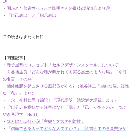
③）
・
開かれた普遍性へ（吉本隆明さんの最後の講演会より④）
・
「自己表出」と「指示表出」
この続きはまた明日に！
【関連記事】
・
寺子屋塾のコンセプト「セルフデザインスクール」について
・
向谷地生良『どんな種が蒔かれても実る黒土のような場』（今日
の名言・その34）
・
幽体離脱を起こさせる脳部位がある?!（池谷裕二『単純な脳、複雑
な「私」』より）
・
一念（今村仁司［編訳］『現代語訳 清沢満之語録』より）
・
〝自分〟を意味する漢字になぜ「我」と「己」があるのか（つぶ
やき考現学 No.81）
・
陰と陽とは何か⑤「主観と客観の相対性」
・「
信頼できる人ってどんな人ですか？」（読書会での意見交換か