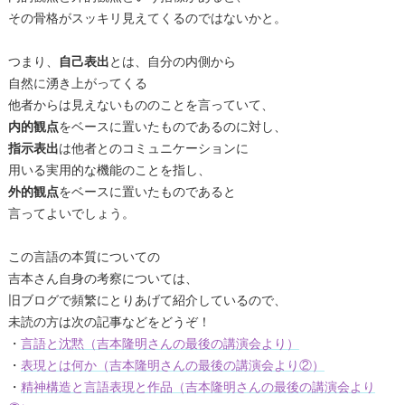
その骨格がスッキリ見えてくるのではないかと。
つまり、
自己表出
とは、自分の内側から
自然に湧き上がってくる
他者からは見えないもののことを言っていて、
内的観点
をベースに置いたものであるのに対し、
指示表出
は他者とのコミュニケーションに
用いる実用的な機能のことを指し、
外的観点
をベースに置いたものであると
言ってよいでしょう。
この言語の本質についての
吉本さん自身の考察については、
旧ブログで頻繁にとりあげて紹介しているので、
未読の方は次の記事などをどうぞ！
・
言語と沈黙（吉本隆明さんの最後の講演会より）
・
表現とは何か（吉本隆明さんの最後の講演会より②）
・
精神構造と言語表現と作品（吉本隆明さんの最後の講演会より