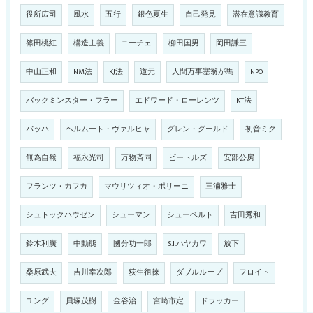
役所広司
風水
五行
銀色夏生
自己発見
潜在意識教育
篠田桃紅
構造主義
ニーチェ
柳田国男
岡田謙三
中山正和
NM法
KJ法
道元
人間万事塞翁が馬
NPO
バックミンスター・フラー
エドワード・ローレンツ
KT法
バッハ
ヘルムート・ヴァルヒャ
グレン・グールド
初音ミク
無為自然
福永光司
万物斉同
ビートルズ
安部公房
フランツ・カフカ
マウリツィオ・ポリーニ
三浦雅士
シュトックハウゼン
シューマン
シューベルト
吉田秀和
鈴木利廣
中動態
國分功一郎
S.I.ハヤカワ
放下
桑原武夫
吉川幸次郎
荻生徂徠
ダブルループ
フロイト
ユング
貝塚茂樹
金谷治
宮崎市定
ドラッカー