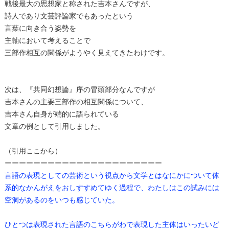
戦後最大の思想家と称された吉本さんですが、
詩人であり文芸評論家でもあったという
言葉に向き合う姿勢を
主軸において考えることで
三部作相互の関係がようやく見えてきたわけです。
次は、『共同幻想論』序の冒頭部分なんですが
吉本さんの主要三部作の相互関係について、
吉本さん自身が端的に語られている
文章の例として引用しました。
（引用ここから）
ーーーーーーーーーーーーーーーーーーーーーー
言語の表現としての芸術という視点から文学とはなにかについて体
系的なかんがえをおしすすめてゆく過程で、わたしはこの試みには
空洞があるのをいつも感じていた。
ひとつは表現された言語のこちらがわで表現した主体はいったいど