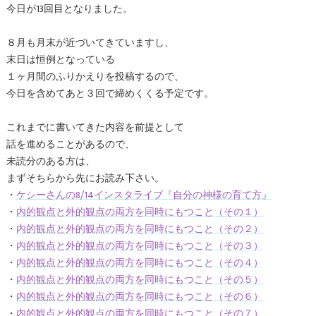
今日が13回目となりました。
８月も月末が近づいてきていますし、
末日は恒例となっている
１ヶ月間のふりかえりを投稿するので、
今日を含めてあと３回で締めくくる予定です。
これまでに書いてきた内容を前提として
話を進めることがあるので、
未読分のある方は、
まずそちらから先にお読み下さい。
・
ケシーさんの8/14インスタライブ『自分の神様の育て方』
・
内的観点と外的観点の両方を同時にもつこと（その１）
・
内的観点と外的観点の両方を同時にもつこと（その２）
・
内的観点と外的観点の両方を同時にもつこと（その３）
・
内的観点と外的観点の両方を同時にもつこと（その４）
・
内的観点と外的観点の両方を同時にもつこと（その５）
・
内的観点と外的観点の両方を同時にもつこと（その６）
・
内的観点と外的観点の両方を同時にもつこと（その７）