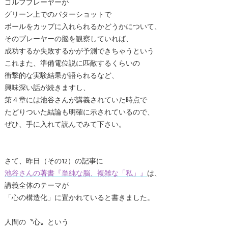
ゴルフプレーヤーが
グリーン上でのパターショットで
ボールをカップに入れられるかどうかについて、
そのプレーヤーの脳を観察していれば、
成功するか失敗するかが予測できちゃうという
これまた、準備電位説に匹敵するくらいの
衝撃的な実験結果が語られるなど、
興味深い話が続きますし、
第４章には池谷さんが講義されていた時点で
たどりついた結論も明確に示されているので、
ぜひ、手に入れて読んでみて下さい。
さて、昨日（その12）の記事に
池谷さんの著書『単純な脳、複雑な「私」』
は、
講義全体のテーマが
「心の構造化」に置かれていると書きました。
人間の〝心〟という