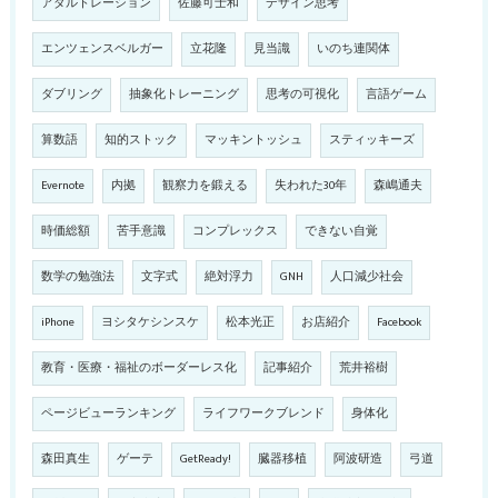
アダルトレーション
佐藤可士和
デザイン思考
エンツェンスベルガー
立花隆
見当識
いのち連関体
ダブリング
抽象化トレーニング
思考の可視化
言語ゲーム
算数語
知的ストック
マッキントッシュ
スティッキーズ
Evernote
内拠
観察力を鍛える
失われた30年
森嶋通夫
時価総額
苦手意識
コンプレックス
できない自覚
数学の勉強法
文字式
絶対浮力
GNH
人口減少社会
iPhone
ヨシタケシンスケ
松本光正
お店紹介
Facebook
教育・医療・福祉のボーダーレス化
記事紹介
荒井裕樹
ページビューランキング
ライフワークブレンド
身体化
森田真生
ゲーテ
GetReady!
臓器移植
阿波研造
弓道