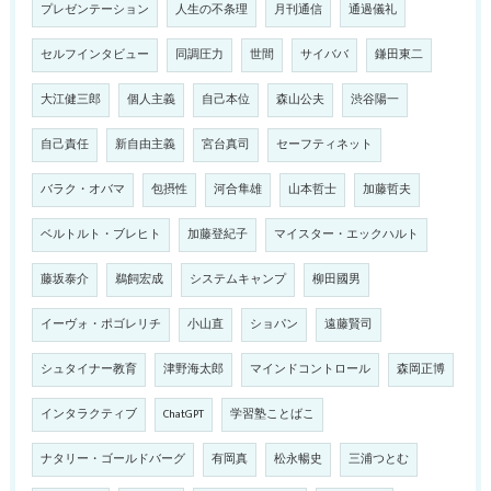
プレゼンテーション
人生の不条理
月刊通信
通過儀礼
セルフインタビュー
同調圧力
世間
サイババ
鎌田東二
大江健三郎
個人主義
自己本位
森山公夫
渋谷陽一
自己責任
新自由主義
宮台真司
セーフティネット
バラク・オバマ
包摂性
河合隼雄
山本哲士
加藤哲夫
ベルトルト・ブレヒト
加藤登紀子
マイスター・エックハルト
藤坂泰介
鵜飼宏成
システムキャンプ
柳田國男
イーヴォ・ポゴレリチ
小山直
ショパン
遠藤賢司
シュタイナー教育
津野海太郎
マインドコントロール
森岡正博
インタラクティブ
ChatGPT
学習塾ことばこ
ナタリー・ゴールドバーグ
有岡真
松永暢史
三浦つとむ