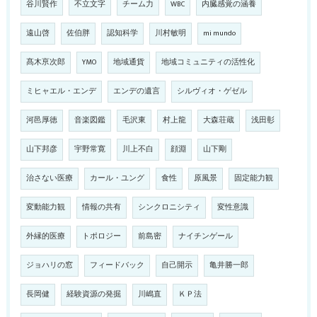
谷川賢作
不立文字
チーム力
WBC
内臓感覚の涵養
遠山啓
佐伯胖
認知科学
川村敏明
mi mundo
髙木亰次郎
YMO
地域通貨
地域コミュニティの活性化
ミヒャエル・エンデ
エンデの遺言
シルヴィオ・ゲゼル
河邑厚徳
音楽図鑑
毛沢東
村上龍
大森荘蔵
浅田彰
山下邦彦
宇野常寛
川上不白
顔淵
山下剛
治さない医療
カール・ユング
食性
原風景
固定能力観
変動能力観
情報の共有
シンクロニシティ
変性意識
外縁的医療
トポロジー
前島密
ナイチンゲール
ジョハリの窓
フィードバック
自己開示
亀井勝一郎
長岡健
経験資源の発掘
川嶋直
ＫＰ法