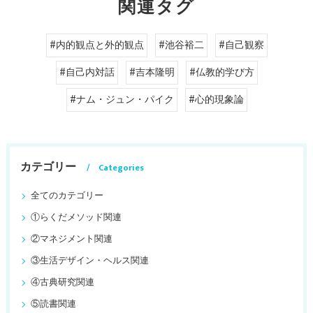
関連タグ
#内的観点と外的観点
#池谷裕二
#自己観察
#自己内対話
#吉本隆明
#仏教的学び方
#ナム・ジュン・パイク
#心的現象論
カテゴリー
Categories
全てのカテゴリー
①らくだメソッド関連
②マネジメント関連
③生活デザイン・ヘルス関連
④古典研究関連
⑤読書関連