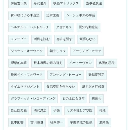
伊藤左千夫
芹沢俊介
映画マトリックス
当事者意識
食べ物による手当法
追求主義
シーシュポスの神話
ベルナルド・ベルトルッチ
クセナキス
認知行動療法
スヌーピー
潮目を読む
存在を消す
頑張らない
ジョージ・オーウェル
朝井リョウ
アーリング・カッゲ
理想的本箱
根本原理の組み替え
ベートーヴェン
逸脱的思考
映画ペイ・フォワード
アンサング・ヒーロー
難易度設定
タイムマネジメント
疑似空間を作らない
燃え尽き症候群
グラフィック・レコーディング
石の上にも３年
構造化
自己効力感
清沢満之
子張
サヌキ性とアワ性
冉雍
坂本図書
古田徹也
福岡伸一
掌握領域の拡張
波頭亮