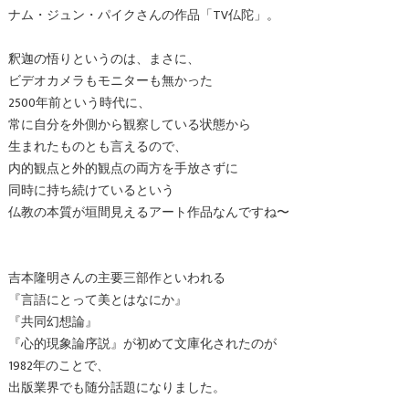
ナム・ジュン・パイクさんの作品「TV仏陀」。
釈迦の悟りというのは、まさに、
ビデオカメラもモニターも無かった
2500年前という時代に、
常に自分を外側から観察している状態から
生まれたものとも言えるので、
内的観点と外的観点の両方を手放さずに
同時に持ち続けているという
仏教の本質が垣間見えるアート作品なんですね〜
吉本隆明さんの主要三部作といわれる
『言語にとって美とはなにか』
『共同幻想論』
『心的現象論序説』が初めて文庫化されたのが
1982年のことで、
出版業界でも随分話題になりました。