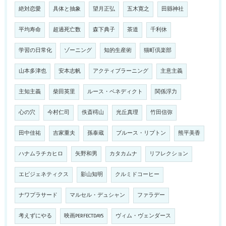
絶対恋愛
具体と抽象
望月正弘
五木寛之
田縣神社
平均寿命
超過死亡数
森下典子
茶道
千利休
学習の日常化
ゾーニング
知的生産術
猫町倶楽部
山本多津也
安本志帆
アクティブラーニング
主意主義
主知主義
柴田英里
ルース・ベネディクト
関係浮力
心の穴
今村仁司
佚斎樗山
光丘真理
竹田信弥
田中佳祐
吉家重夫
孫泰蔵
ブルース・リプトン
熊平美香
ハナムラチカヒロ
矢野和男
カタカムナ
リフレクション
エピジェネティクス
影山知明
クルミドコーヒー
ナワプラサード
マルセル・デュシャン
ファラデー
考えずにやる
映画PERFECTDAYS
ヴィム・ヴェンダース