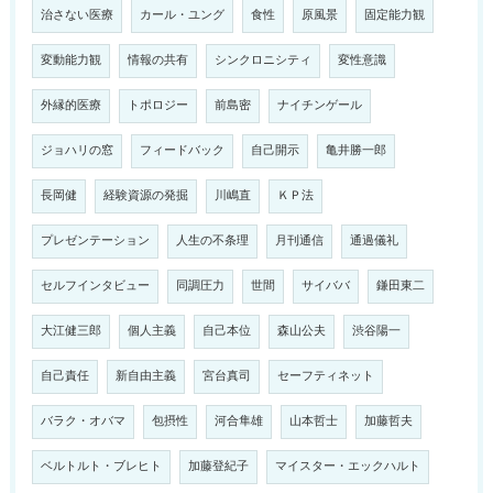
治さない医療
カール・ユング
食性
原風景
固定能力観
変動能力観
情報の共有
シンクロニシティ
変性意識
外縁的医療
トポロジー
前島密
ナイチンゲール
ジョハリの窓
フィードバック
自己開示
亀井勝一郎
長岡健
経験資源の発掘
川嶋直
ＫＰ法
プレゼンテーション
人生の不条理
月刊通信
通過儀礼
セルフインタビュー
同調圧力
世間
サイババ
鎌田東二
大江健三郎
個人主義
自己本位
森山公夫
渋谷陽一
自己責任
新自由主義
宮台真司
セーフティネット
バラク・オバマ
包摂性
河合隼雄
山本哲士
加藤哲夫
ベルトルト・ブレヒト
加藤登紀子
マイスター・エックハルト