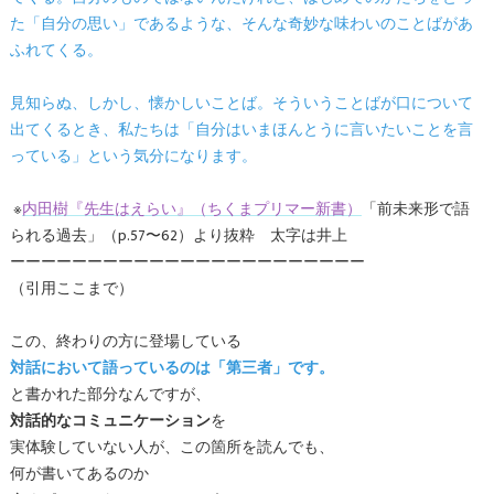
た「自分の思い」であるような、そんな奇妙な味わいのことばがあ
ふれてくる。
見知らぬ、しかし、懐かしいことば。そういうことばが口について
出てくるとき、私たちは「自分はいまほんとうに言いたいことを言
っている」という気分になります。
※
内田樹『先生はえらい』（ちくまプリマー新書）
「前未来形で語
られる過去」（p.57〜62）より抜粋 太字は井上
ーーーーーーーーーーーーーーーーーーーーーーー
（引用ここまで）
この、終わりの方に登場している
対話において語っているのは「第三者」です。
と書かれた部分なんですが、
対話的なコミュニケーション
を
実体験していない人が、この箇所を読んでも、
何が書いてあるのか