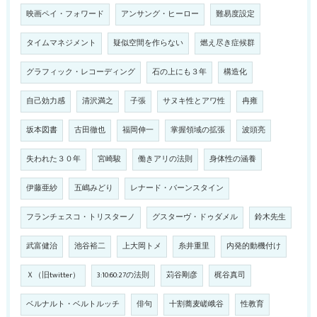
映画ペイ・フォワード
アンサング・ヒーロー
難易度設定
タイムマネジメント
疑似空間を作らない
燃え尽き症候群
グラフィック・レコーディング
石の上にも３年
構造化
自己効力感
清沢満之
子張
サヌキ性とアワ性
冉雍
坂本図書
古田徹也
福岡伸一
掌握領域の拡張
波頭亮
失われた３０年
宮崎駿
働きアリの法則
身体性の涵養
伊藤亜紗
五嶋みどり
レナード・バーンスタイン
フランチェスコ・トリスターノ
グスターヴ・ドゥダメル
鈴木先生
武富健治
池谷裕二
上大岡トメ
糸井重里
内発的動機付け
Ｘ（旧twitter）
3:10:60:27の法則
苅谷剛彦
梶谷真司
ベルナルト・ベルトルッチ
俳句
十割蕎麦嵯峨谷
性教育