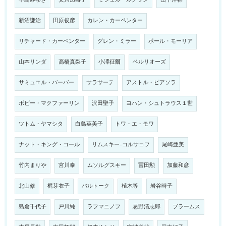
新沼謙治
田原俊彦
カレン・カーペンター
リチャード・カーペンター
グレン・ミラー
ポール・モーリア
山本リンダ
高橋真梨子
小澤征爾
ベルリオーズ
サミュエル・バーバー
サラサーテ
アストル・ピアソラ
ボビー・マクファーリン
沢田聖子
ヨハン・シュトラウス１世
ツトム・ヤマシタ
白鳥英美子
トワ・エ・モワ
ナット・キング・コール
リムスキー=コルサコフ
尾崎亜美
竹内まりや
宮川泰
ムソルグスキー
冨田勲
加藤和彦
北山修
梶芽衣子
バルトーク
植木等
岩谷時子
島倉千代子
戸川純
ラフマニノフ
忌野清志郎
ブラームス