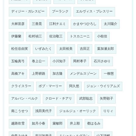
ディジー・ガレスピー
プーランク
エルヴィス・プレスリー
大林宣彦
三善晃
江利チエミ
かまやつひろし
太川陽介
伊藤蘭
松村禎三
佐治敬三
トスカニーニ
小椋佳
松任谷由実
いずみたく
太田裕美
吉田正
葉加瀬太郎
五輪真弓
巻上公一
小川知子
岡村孝子
石川さゆり
高橋アキ
上野耕路
加古隆
メンデルスゾーン
一柳慧
クライスラー
ボブ・マーリー
阿久悠
ジョン・ウイリアムズ
アルバン・ベルク
クロード・チアリ
武部聡志
矢野顕子
南こうせつ
浅田美代子
ジョルジュ・オーリック
りりィ
越路吹雪
如月小春
黛敏郎
井上順
都はるみ
中島みゆき
安川加壽子
ミシェル・ルグラン
山下洋輔