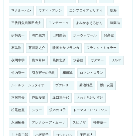
マクルーハン
ウディ・アレン
エンプロイアビリティ
空海
三代目魚武濱田成夫
モンテーニュ
よみかきそろばん
遠藤滋
伊勢真一
鳴門親方
田村由美
ボーヴォワール
開高健
石黒浩
芥川龍之介
映画カサブランカ
フランク・ミュラー
夜間中学
樹木希林
葛飾北斎
水谷豊
ガダマー
リルケ
竹内整一
引き寄せの法則
和田誠
ロマン・ロラン
ルドルフ・シュタイナー
ヴァレリー
菊池雄星
坂口安吾
本居宣長
芦田愛菜
坂口三千代
さわぐちけいすけ
松尾芭蕉
シラー
茨木のり子
トーマス・J・ワトソン
永瀬拓矢
アレクシーア・ムーサ
スピノザ
桜井章一
川上音二郎
小坂明子
コシミハル
子門真人