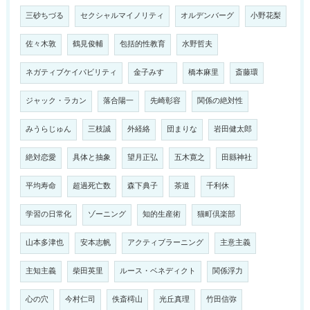
三砂ちづる
セクシャルマイノリティ
オルデンバーグ
小野花梨
佐々木敦
鶴見俊輔
包括的性教育
水野哲夫
ネガティブケイパビリティ
金子みすゞ
橋本麻里
斎藤環
ジャック・ラカン
落合陽一
先崎彰容
関係の絶対性
みうらじゅん
三枝誠
外経絡
団まりな
岩田健太郎
絶対恋愛
具体と抽象
望月正弘
五木寛之
田縣神社
平均寿命
超過死亡数
森下典子
茶道
千利休
学習の日常化
ゾーニング
知的生産術
猫町倶楽部
山本多津也
安本志帆
アクティブラーニング
主意主義
主知主義
柴田英里
ルース・ベネディクト
関係浮力
心の穴
今村仁司
佚斎樗山
光丘真理
竹田信弥