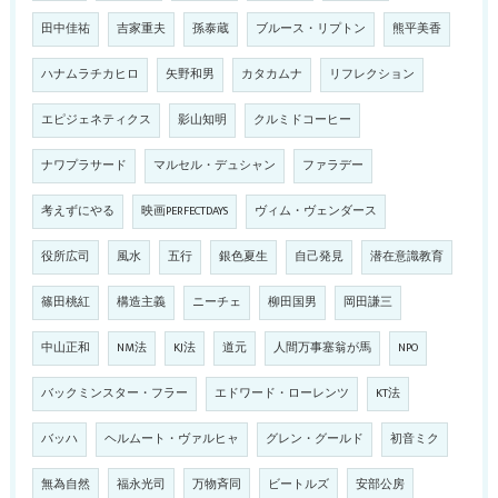
田中佳祐
吉家重夫
孫泰蔵
ブルース・リプトン
熊平美香
ハナムラチカヒロ
矢野和男
カタカムナ
リフレクション
エピジェネティクス
影山知明
クルミドコーヒー
ナワプラサード
マルセル・デュシャン
ファラデー
考えずにやる
映画PERFECTDAYS
ヴィム・ヴェンダース
役所広司
風水
五行
銀色夏生
自己発見
潜在意識教育
篠田桃紅
構造主義
ニーチェ
柳田国男
岡田謙三
中山正和
NM法
KJ法
道元
人間万事塞翁が馬
NPO
バックミンスター・フラー
エドワード・ローレンツ
KT法
バッハ
ヘルムート・ヴァルヒャ
グレン・グールド
初音ミク
無為自然
福永光司
万物斉同
ビートルズ
安部公房