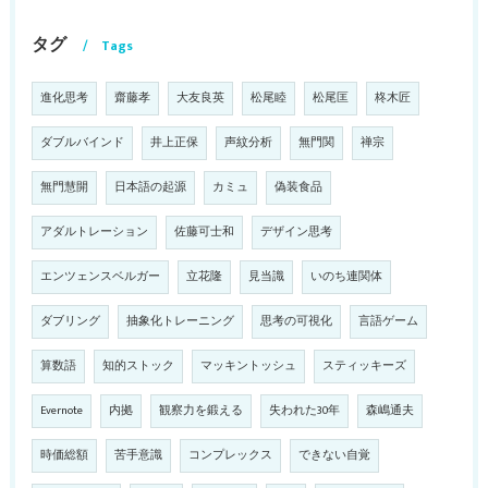
タグ
Tags
進化思考
齋藤孝
大友良英
松尾睦
松尾匡
柊木匠
ダブルバインド
井上正保
声紋分析
無門関
禅宗
無門慧開
日本語の起源
カミュ
偽装食品
アダルトレーション
佐藤可士和
デザイン思考
エンツェンスベルガー
立花隆
見当識
いのち連関体
ダブリング
抽象化トレーニング
思考の可視化
言語ゲーム
算数語
知的ストック
マッキントッシュ
スティッキーズ
Evernote
内拠
観察力を鍛える
失われた30年
森嶋通夫
時価総額
苦手意識
コンプレックス
できない自覚