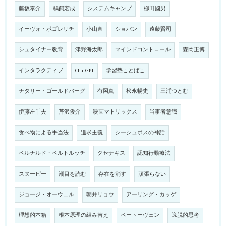
藤坂泰介
鵜飼宏成
システムキャンプ
柳田國男
イーヴォ・ポゴレリチ
小山直
ショパン
遠藤賢司
シュタイナー教育
津野海太郎
マインドコントロール
森岡正博
インタラクティブ
ChatGPT
学習塾ことばこ
ナタリー・ゴールドバーグ
有岡真
松永暢史
三浦つとむ
伊藤左千夫
芹沢俊介
映画マトリックス
当事者意識
食べ物による手当法
追求主義
シーシュポスの神話
ベルナルド・ベルトルッチ
クセナキス
認知行動療法
スヌーピー
潮目を読む
存在を消す
頑張らない
ジョージ・オーウェル
朝井リョウ
アーリング・カッゲ
理想的本箱
根本原理の組み替え
ベートーヴェン
逸脱的思考