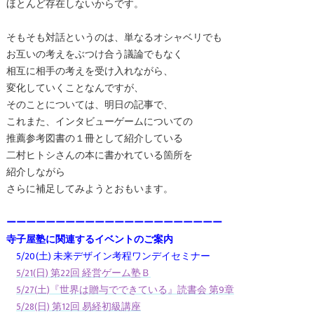
ほとんど存在しないからです。
そもそも対話というのは、単なるオシャベリでも
お互いの考えをぶつけ合う議論でもなく
相互に相手の考えを受け入れながら、
変化していくことなんですが、
そのことについては、明日の記事で、
これまた、インタビューゲームについての
推薦参考図書の１冊として紹介している
二村ヒトシさんの本に書かれている箇所を
紹介しながら
さらに補足してみようとおもいます。
ーーーーーーーーーーーーーーーーーーーーーー
寺子屋塾に関連するイベントのご案内
5/20(土) 未来デザイン考程ワンデイセミナー
5/21(日) 第22回 経営ゲーム塾Ｂ
5/27(土)『世界は贈与でできている』読書会 第9章
5/28(日) 第12回 易経初級講座