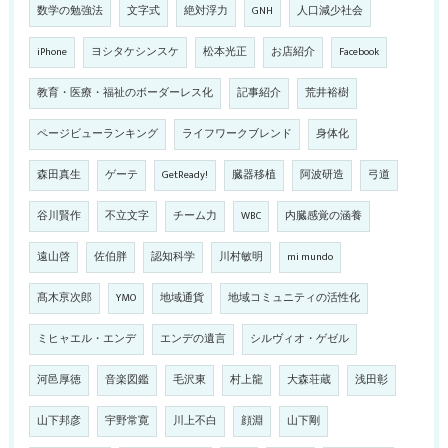
数学の勉強法
文字式
絶対浮力
GNH
人口減少社会
iPhone
ヨシタケシンスケ
松本光正
お店紹介
Facebook
教育・医療・福祉のボーダーレス化
記事紹介
荒井裕樹
ページビューランキング
ライフワークブレンド
身体化
森田真生
ゲーテ
GetReady!
臓器移植
阿波研造
弓道
谷川賢作
不立文字
チーム力
WBC
内臓感覚の涵養
遠山啓
佐伯胖
認知科学
川村敏明
mi mundo
髙木亰次郎
YMO
地域通貨
地域コミュニティの活性化
ミヒャエル・エンデ
エンデの遺言
シルヴィオ・ゲゼル
河邑厚徳
音楽図鑑
毛沢東
村上龍
大森荘蔵
浅田彰
山下邦彦
宇野常寛
川上不白
顔淵
山下剛