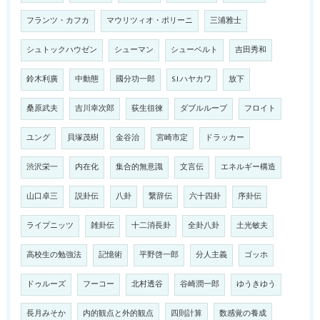
フランツ・カフカ
マウリツィオ・ポリーニ
三浦雅士
シュトックハウゼン
シューマン
シューベルト
吉田秀和
鈴木利廣
中動態
國分功一郎
S.I.ハヤカワ
放下
桑原武夫
吉川幸次郎
荻生徂徠
ダブルループ
フロイト
ユング
貝塚茂樹
金谷治
宮崎市定
ドラッカー
渋沢栄一
内在化
集合的無意識
文言伝
エネルギー構造
山口卓三
説卦伝
八卦
繋辞伝
六十四卦
序卦伝
ライプニッツ
雑卦伝
十二消長卦
全卦八卦
土光敏夫
高校生の勉強法
記憶術
平野啓一郎
分人主義
ゴッホ
ドゥルーズ
フーコー
北村透谷
谷崎潤一郎
ゆうきゆう
長月みそか
内的観点と外的観点
四則計算
数感覚の養成