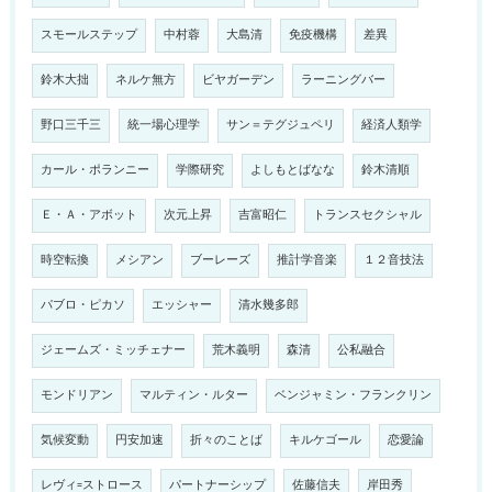
スモールステップ
中村蓉
大島清
免疫機構
差異
鈴木大拙
ネルケ無方
ビヤガーデン
ラーニングバー
野口三千三
統一場心理学
サン＝テグジュペリ
経済人類学
カール・ポランニー
学際研究
よしもとばなな
鈴木清順
Ｅ・Ａ・アボット
次元上昇
吉富昭仁
トランスセクシャル
時空転換
メシアン
ブーレーズ
推計学音楽
１２音技法
パブロ・ピカソ
エッシャー
清水幾多郎
ジェームズ・ミッチェナー
荒木義明
森清
公私融合
モンドリアン
マルティン・ルター
ベンジャミン・フランクリン
気候変動
円安加速
折々のことば
キルケゴール
恋愛論
レヴィ=ストロース
パートナーシップ
佐藤信夫
岸田秀