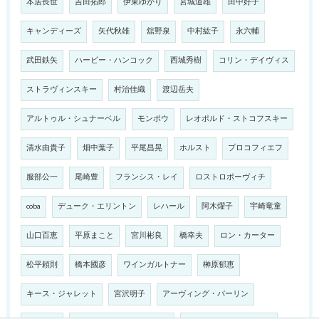
本居長世
吉田拓郎
伊東ゆかり
宮城道雄
田中好子
キャンディーズ
矢代秋雄
舘野泉
中村紘子
永六輔
武田鉄矢
ハービー・ハンコック
西城秀樹
コリン・デイヴィス
ストラヴィンスキー
村治佳織
渡辺岳夫
アルトゥル・シュナーベル
モンポウ
レオポルド・ストコフスキー
清水由貴子
畑中葉子
平尾昌晃
ホルスト
プロコフィエフ
服部公一
尾崎豊
フランシス・レイ
ロストロポーヴィチ
coba
デューク・エリントン
レハール
阿木燿子
宇崎竜童
山口百恵
平原まこと
宮川彬良
橋幸夫
ロン・カーター
松平頼則
橋本國彦
ワインガルトナー
榊原郁恵
キース・ジャレット
宮沢明子
アーヴィング・バーリン