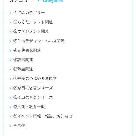
カテゴリー
Categories
全てのカテゴリー
①らくだメソッド関連
②マネジメント関連
③生活デザイン・ヘルス関連
④古典研究関連
⑤読書関連
⑥塾生関連
⑦塾長のつぶやき考現学
⑧今日の名言シリーズ
⑨今日の音楽シリーズ
⑩文化・教育一般
⑪イベント情報・報告、お知らせ
その他