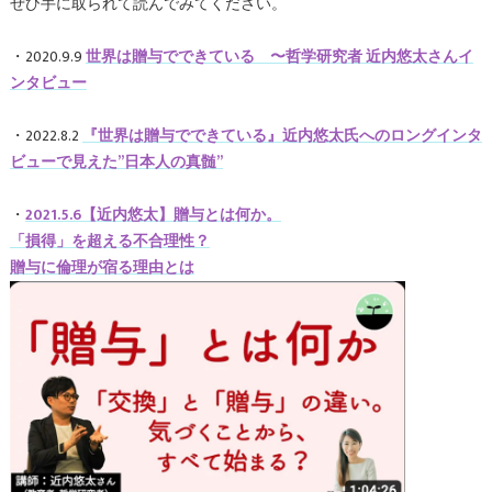
ぜひ手に取られて読んでみてください。
・2020.9.9
世界は贈与でできている
〜哲学研究者 近内悠太さんイ
ンタビュー
・2022.8.2
『世界は贈与でできている』近内悠太氏へのロングインタ
ビューで見えた”日本人の真髄”
・
2021.5.6【近内悠太】贈与とは何か。
「損得」を超える不合理性？
贈与に倫理が宿る理由とは