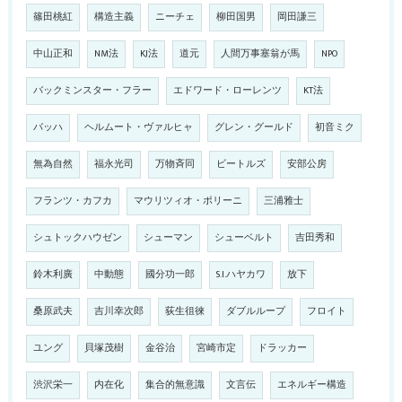
篠田桃紅
構造主義
ニーチェ
柳田国男
岡田謙三
中山正和
NM法
KJ法
道元
人間万事塞翁が馬
NPO
バックミンスター・フラー
エドワード・ローレンツ
KT法
バッハ
ヘルムート・ヴァルヒャ
グレン・グールド
初音ミク
無為自然
福永光司
万物斉同
ビートルズ
安部公房
フランツ・カフカ
マウリツィオ・ポリーニ
三浦雅士
シュトックハウゼン
シューマン
シューベルト
吉田秀和
鈴木利廣
中動態
國分功一郎
S.I.ハヤカワ
放下
桑原武夫
吉川幸次郎
荻生徂徠
ダブルループ
フロイト
ユング
貝塚茂樹
金谷治
宮崎市定
ドラッカー
渋沢栄一
内在化
集合的無意識
文言伝
エネルギー構造