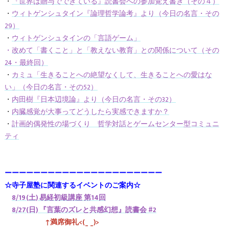
・
『世界は贈与でできている』読書会への参加覚え書き（その４）
・
ウィトゲンシュタイン『論理哲学論考』より（今日の名言・その
29）
・
ウィトゲンシュタインの「言語ゲーム」
・
改めて「書くこと」と「教えない教育」との関係について（その
24・最終回）
・
カミュ「生きることへの絶望なくして、生きることへの愛はな
い」（今日の名言・その52）
・
内田樹『日本辺境論』より（今日の名言・その32）
・
内臓感覚が大事ってどうしたら実感できますか？
・
計画的偶発性の場づくり 哲学対話とゲームセンター型コミュニ
ティ
ーーーーーーーーーーーーーーーーーーーーーー
☆寺子屋塾に関連するイベントのご案内☆
8/19(土) 易経初級講座 第14回
8/27(日) 『言葉のズレと共感幻想』読書会 #2
↑満席御礼<(_ _)>