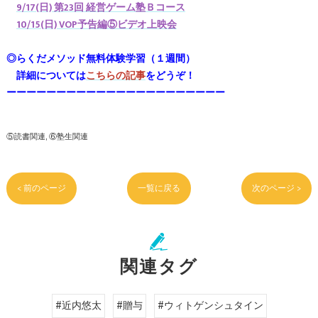
9/17(日) 第23回 経営ゲーム塾Ｂコース
10/15(日) VOP予告編⑤ビデオ上映会
◎らくだメソッド無料体験学習（１週間）
詳細については
こちらの記事
をどうぞ！
ーーーーーーーーーーーーーーーーーーーーーー
⑤読書関連
⑥塾生関連
< 前のページ
一覧に戻る
次のページ >
関連タグ
#近内悠太
#贈与
#ウィトゲンシュタイン