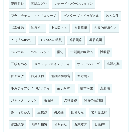
伊藤亜紗
五嶋みどり
レナード・バーンスタイン
フランチェスコ・トリスターノ
グスターヴ・ドゥダメル
鈴木先生
武富健治
池谷裕二
上大岡トメ
糸井重里
内発的動機付け
Ｘ（旧twitter）
3:10:60:27の法則
苅谷剛彦
梶谷真司
ベルナルト・ベルトルッチ
俳句
十割蕎麦嵯峨谷
性教育
三砂ちづる
セクシャルマイノリティ
オルデンバーグ
小野花梨
佐々木敦
鶴見俊輔
包括的性教育
水野哲夫
ネガティブケイパビリティ
金子みすゞ
橋本麻里
斎藤環
ジャック・ラカン
落合陽一
先崎彰容
関係の絶対性
みうらじゅん
三枝誠
外経絡
団まりな
岩田健太郎
絶対恋愛
具体と抽象
望月正弘
五木寛之
田縣神社