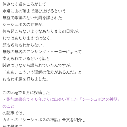
休みなく岩をころがして
永遠に山の頂まで運び上げるという
無益で希望のない刑罰を課された
シーシュポスの存在が、
何も起こらないようなあたりまえの日常が、
じつはあたりまえではなく、
顔も名前もわからない、
無数の無名のアンサング・ヒーローによって
支えられているという話と
関連づけながら語られていたんですが、
「ああ、こういう理解の仕方があるんだ」と
おもわず膝を打ちました。
このblogで５月に投稿した
・
贈与読書会で４０年ぶりに出会い直した『シーシュポスの神話』
のこと
の記事では、
カミュの『シーシュポスの神話』全文を紹介し、
その最後に、