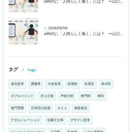
AI時代に「人間らしく働く」には？ 〜山口周さんの対談動画・文字起こし（その１）〜
2026/08/06
AI時代に「人間らしく働く」には？ 〜山口周さんのインタビュー記事、動画より〜
タグ
Tags
進化思考
齋藤孝
大友良英
松尾睦
松尾匡
柊木匠
ダブルバインド
井上正保
声紋分析
無門関
禅宗
無門慧開
日本語の起源
カミュ
偽装食品
アダルトレーション
佐藤可士和
デザイン思考