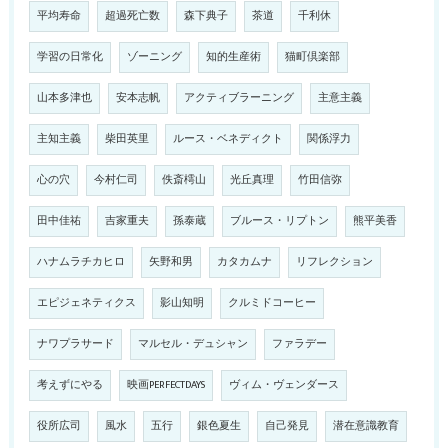
平均寿命
超過死亡数
森下典子
茶道
千利休
学習の日常化
ゾーニング
知的生産術
猫町倶楽部
山本多津也
安本志帆
アクティブラーニング
主意主義
主知主義
柴田英里
ルース・ベネディクト
関係浮力
心の穴
今村仁司
佚斎樗山
光丘真理
竹田信弥
田中佳祐
吉家重夫
孫泰蔵
ブルース・リプトン
熊平美香
ハナムラチカヒロ
矢野和男
カタカムナ
リフレクション
エピジェネティクス
影山知明
クルミドコーヒー
ナワプラサード
マルセル・デュシャン
ファラデー
考えずにやる
映画PERFECTDAYS
ヴィム・ヴェンダース
役所広司
風水
五行
銀色夏生
自己発見
潜在意識教育