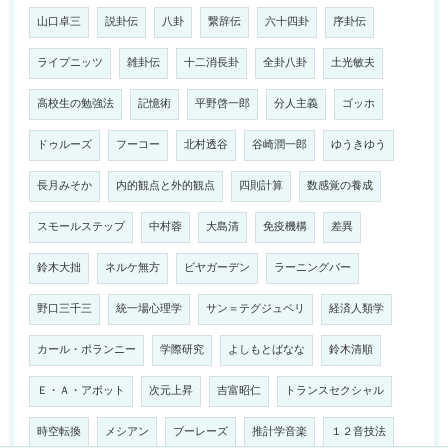
山口卓三
説卦伝
八卦
繋辞伝
六十四卦
序卦伝
ライプニッツ
雑卦伝
十二消長卦
全卦八卦
土光敏夫
高校生の勉強法
記憶術
平野啓一郎
分人主義
ゴッホ
ドゥルーズ
フーコー
北村透谷
谷崎潤一郎
ゆうきゆう
長月みそか
内的観点と外的観点
四則計算
数感覚の養成
スモールステップ
中村蓉
大島清
免疫機構
差異
鈴木大拙
ネルケ無方
ビヤガーデン
ラーニングバー
野口三千三
統一場心理学
サン＝テグジュペリ
経済人類学
カール・ポランニー
学際研究
よしもとばなな
鈴木清順
Ｅ・Ａ・アボット
次元上昇
吉富昭仁
トランスセクシャル
時空転換
メシアン
ブーレーズ
推計学音楽
１２音技法