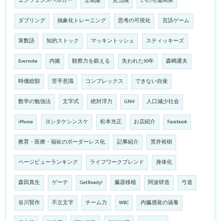
エンツェンスベルガー
立花隆
見当識
いのち連関体
ダブリング
抽象化トレーニング
思考の可視化
言語ゲーム
算数語
知的ストック
マッキントッシュ
スティッキーズ
Evernote
内拠
観察力を鍛える
失われた30年
森嶋通夫
時価総額
苦手意識
コンプレックス
できない自覚
数学の勉強法
文字式
絶対浮力
GNH
人口減少社会
iPhone
ヨシタケシンスケ
松本光正
お店紹介
Facebook
教育・医療・福祉のボーダーレス化
記事紹介
荒井裕樹
ページビューランキング
ライフワークブレンド
身体化
森田真生
ゲーテ
GetReady!
臓器移植
阿波研造
弓道
谷川賢作
不立文字
チーム力
WBC
内臓感覚の涵養