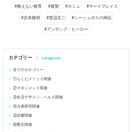
#教えない教育
#親鸞
#カミュ
#サードプレイス
#吉本隆明
#渡辺京二
#シーシュポスの神話
#アンサング・ヒーロー
カテゴリー
Categories
全てのカテゴリー
①らくだメソッド関連
②マネジメント関連
③生活デザイン・ヘルス関連
④古典研究関連
⑤読書関連
⑥塾生関連