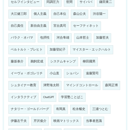
セルフインタビュー
同調圧力
世間
サイババ
鎌田東二
大江健三郎
個人主義
自己本位
森山公夫
渋谷陽一
自己責任
新自由主義
宮台真司
セーフティネット
バラク・オバマ
包摂性
河合隼雄
山本哲士
加藤哲夫
ベルトルト・ブレヒト
加藤登紀子
マイスター・エックハルト
藤坂泰介
鵜飼宏成
システムキャンプ
柳田國男
イーヴォ・ポゴレリチ
小山直
ショパン
遠藤賢司
シュタイナー教育
津野海太郎
マインドコントロール
森岡正博
インタラクティブ
ChatGPT
学習塾ことばこ
ナタリー・ゴールドバーグ
有岡真
松永暢史
三浦つとむ
伊藤左千夫
芹沢俊介
映画マトリックス
当事者意識