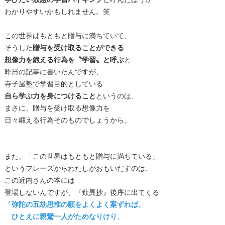
学びたい放題の学習バイキング
と呼んだほうが
わかりやすいかもしれません。笑
この世界はもともと贈与に満ちていて、
そうした
贈与を受け取ることができる
想像力を鍛える行為を〝学習〟と呼ぶ
と
昨日の記事に書いたんですが、
寺子屋塾で学習目的としている
自ら学ぶ力を身につけること
というのは、
まさに、贈与を受け取る想像力を
日々鍛える行為そのものでしょうから。
また、「この世界はもともと贈与に満ちている」
というフレーズからわたしがおもいだすのは、
この近内さんの本には
登場しないんですが、『歎異抄』後序に出てくる
「弥陀の五劫思惟の願をよくよく案ずれば、
ひとえに親鸞一人がためなりけり、