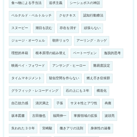
食べ物による手当法
追求主義
シーシュポスの神話
ベルナルド・ベルトルッチ
クセナキス
認知行動療法
スヌーピー
潮目を読む
存在を消す
頑張らない
ジョージ・オーウェル
朝井リョウ
アーリング・カッゲ
理想的本箱
根本原理の組み替え
ベートーヴェン
逸脱的思考
映画ペイ・フォワード
アンサング・ヒーロー
難易度設定
タイムマネジメント
疑似空間を作らない
燃え尽き症候群
グラフィック・レコーディング
石の上にも３年
構造化
自己効力感
清沢満之
子張
サヌキ性とアワ性
冉雍
坂本図書
古田徹也
福岡伸一
掌握領域の拡張
波頭亮
失われた３０年
宮崎駿
働きアリの法則
身体性の涵養