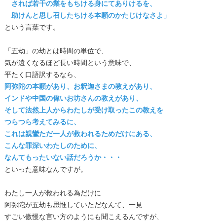
されば若干の業をもちける身にてありけるを、
助けんと思し召したちける本願のかたじけなさよ」
という言葉です。
「五劫」の劫とは時間の単位で、
気が遠くなるほど長い時間という意味で、
平たく口語訳するなら、
阿弥陀の本願があり、お釈迦さまの教えがあり、
インドや中国の偉いお坊さんの教えがあり、
そして法然上人からわたしが受け取ったこの教えを
つらつら考えてみるに、
これは親鸞ただ一人が救われるためだけにある、
こんな罪深いわたしのために、
なんてもったいない話だろうか・・・
といった意味なんですが。
わたし一人が救われる為だけに
阿弥陀が五劫も思惟していただなんて、一見
すごい傲慢な言い方のようにも聞こえるんですが、