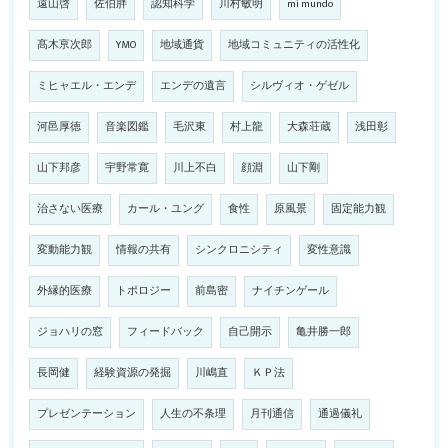
遠山啓
佐伯胖
認知科学
川村敏明
mi mundo
髙木亰次郎
YMO
地域通貨
地域コミュニティの活性化
ミヒャエル・エンデ
エンデの遺言
シルヴィオ・ゲゼル
河邑厚徳
音楽図鑑
毛沢東
村上龍
大森荘蔵
浅田彰
山下邦彦
宇野常寛
川上不白
顔淵
山下剛
治さない医療
カール・ユング
食性
原風景
固定能力観
変動能力観
情報の共有
シンクロニシティ
変性意識
外縁的医療
トポロジー
前島密
ナイチンゲール
ジョハリの窓
フィードバック
自己開示
亀井勝一郎
長岡健
経験資源の発掘
川嶋直
ＫＰ法
プレゼンテーション
人生の不条理
月刊通信
通過儀礼