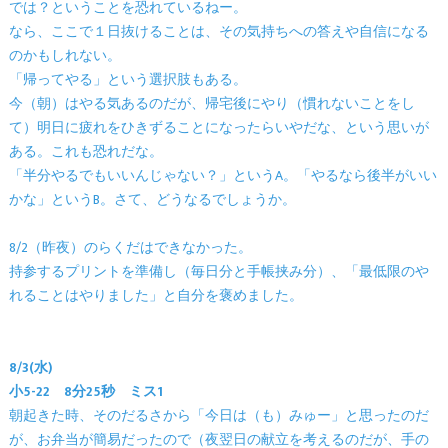
では？ということを恐れているねー。
なら、ここで１日抜けることは、その気持ちへの答えや自信になる
のかもしれない。
「帰ってやる」という選択肢もある。
今（朝）はやる気あるのだが、帰宅後にやり（慣れないことをし
て）明日に疲れをひきずることになったらいやだな、という思いが
ある。これも恐れだな。
「半分やるでもいいんじゃない？」というA。「やるなら後半がいい
かな」というB。さて、どうなるでしょうか。
8/2（昨夜）のらくだはできなかった。
持参するプリントを準備し（毎日分と手帳挟み分）、「最低限のや
れることはやりました」と自分を褒めました。
8/3(水)
小5-22 8分25秒 ミス1
朝起きた時、そのだるさから「今日は（も）みゅー」と思ったのだ
が、お弁当が簡易だったので（夜翌日の献立を考えるのだが、手の