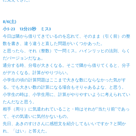
に見えてきた。
8/6(土)
小5-23 13分23秒 ミス3
今日は隣から借りてきているのを忘れて、そのまま（引く前）の整
数を書き、違う違うと直した問題がいくつかあった。
と思ったら、それ（整数）で一問ミス。ハインリッヒの法則、らく
だバージョンだなぁ。
通分する時、分母が大きくなる。そこで隣から借りてくると、分子
がデカくなる。計算がやりづらい。
小学生の頃の計算問題はここまで大きな数にならなかった気がす
る。でも大きい数の計算になる場合もそりゃあるよな、と思う。
小学生の時は、小学生用に、計算がやりやすいように考えられてい
たんだなと思う。
相手（周り）に気遣われていること・時はそれが“当たり前”であっ
て、その気遣いに気付かないもの。
先日、あきのすけさんに感想文を紹介してもいいですか？と聞か
れ、「はい」と答えた。