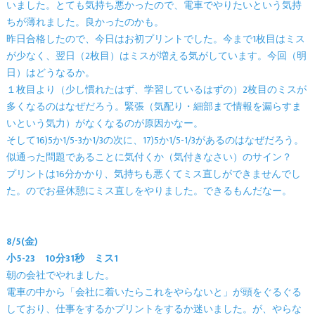
いました。とても気持ち悪かったので、電車でやりたいという気持
ちが薄れました。良かったのかも。
昨日合格したので、今日はお初プリントでした。今まで1枚目はミス
が少なく、翌日（2枚目）はミスが増える気がしています。今回（明
日）はどうなるか。
１枚目より（少し慣れたはず、学習しているはずの）2枚目のミスが
多くなるのはなぜだろう。緊張（気配り・細部まで情報を漏らすま
いという気力）がなくなるのが原因かなー。
そして16)5か1/5-3か1/3の次に、17)5か1/5-1/3があるのはなぜだろう。
似通った問題であることに気付くか（気付きなさい）のサイン？
プリントは16分かかり、気持ちも悪くてミス直しができませんでし
た。のでお昼休憩にミス直しをやりました。できるもんだなー。
8/5(金)
小5-23 10分31秒 ミス1
朝の会社でやれました。
電車の中から「会社に着いたらこれをやらないと」が頭をぐるぐる
しており、仕事をするかプリントをするか迷いました。が、やらな