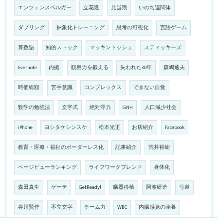
エンツェンスベルガー
立花隆
見当識
いのち連関体
ダブリング
抽象化トレーニング
思考の可視化
言語ゲーム
算数語
知的ストック
マッキントッシュ
スティッキーズ
Evernote
内拠
観察力を鍛える
失われた30年
森嶋通夫
時価総額
苦手意識
コンプレックス
できない自覚
数学の勉強法
文字式
絶対浮力
GNH
人口減少社会
iPhone
ヨシタケシンスケ
松本光正
お店紹介
Facebook
教育・医療・福祉のボーダーレス化
記事紹介
荒井裕樹
ページビューランキング
ライフワークブレンド
身体化
森田真生
ゲーテ
GetReady!
臓器移植
阿波研造
弓道
谷川賢作
不立文字
チーム力
WBC
内臓感覚の涵養