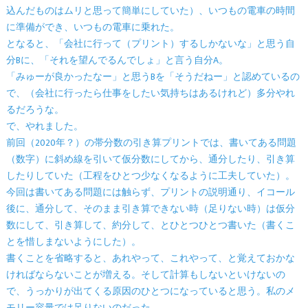
込んだものはムリと思って簡単にしていた）、いつもの電車の時間
に準備ができ、いつもの電車に乗れた。
となると、「会社に行って（プリント）するしかないな」と思う自
分Bに、「それを望んでるんでしょ」と言う自分A。
「みゅーが良かったなー」と思うBを「そうだねー」と認めているの
で、（会社に行ったら仕事をしたい気持ちはあるけれど）多分やれ
るだろうな。
で、やれました。
前回（2020年？）の帯分数の引き算プリントでは、書いてある問題
（数字）に斜め線を引いて仮分数にしてから、通分したり、引き算
したりしていた（工程をひとつ少なくなるように工夫していた）。
今回は書いてある問題には触らず、プリントの説明通り、イコール
後に、通分して、そのまま引き算できない時（足りない時）は仮分
数にして、引き算して、約分して、とひとつひとつ書いた（書くこ
とを惜しまないようにした）。
書くことを省略すると、あれやって、これやって、と覚えておかな
ければならないことが増える。そして計算もしないといけないの
で、うっかりが出てくる原因のひとつになっていると思う。私のメ