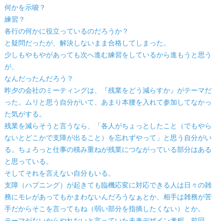
何かを示唆？
練習？
各行の何かに役立っているのだろうか？
と疑問だったが、解決しないまま合格してしまった。
少しもやもやがあっても次へ進む練習をしているから進もうと思う
が、
なんだったんだろう？
昨夕の会社のミーティングは、『残業をどう減らすか』がテーマだ
った。ムリと思う自分がいて、あまり本腰を入れて参加してなかっ
た気がする。
残業を減らそうと言うなら、「各人がちょっとしたこと（でもやら
ないとどこかで支障が出ること）を忘れずやって」と思う自分がい
る。ちょろっと仕事の積み重ねが残業につながっている部分はある
と思っている。
そしてそれを言えない自分もいる。
支障（ハプニング）が起きても臨機応変に対応できる人は日々の雑
務にモレがあってもかまわないんだろうなぁとか、相手は雑務が苦
手だからそこを言ってもね（弱い部分を指摘したくない）とか。