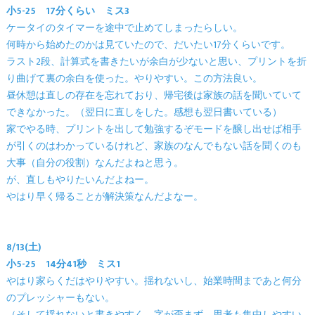
小5-25 17分くらい ミス3
ケータイのタイマーを途中で止めてしまったらしい。
何時から始めたのかは見ていたので、だいたい17分くらいです。
ラスト2段、計算式を書きたいが余白が少ないと思い、プリントを折
り曲げて裏の余白を使った。やりやすい。この方法良い。
昼休憩は直しの存在を忘れており、帰宅後は家族の話を聞いていて
できなかった。（翌日に直しをした。感想も翌日書いている）
家でやる時、プリントを出して勉強するぞモードを醸し出せば相手
が引くのはわかっているけれど、家族のなんでもない話を聞くのも
大事（自分の役割）なんだよねと思う。
が、直しもやりたいんだよねー。
やはり早く帰ることが解決策なんだよなー。
8/13(土)
小5-25 14分41秒 ミス1
やはり家らくだはやりやすい。揺れないし、始業時間まであと何分
のプレッシャーもない。