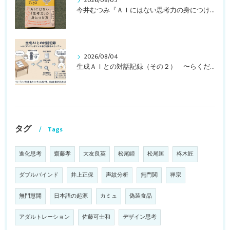
2026/08/05
今井むつみ『ＡＩにはない思考力の身につけ方 ことばの学びはなぜ大切なのか？』
2026/08/04
生成ＡＩとの対話記録（その２） 〜らくだメソッドによる自己観察をめぐって〜
タグ
Tags
進化思考
齋藤孝
大友良英
松尾睦
松尾匡
柊木匠
ダブルバインド
井上正保
声紋分析
無門関
禅宗
無門慧開
日本語の起源
カミュ
偽装食品
アダルトレーション
佐藤可士和
デザイン思考