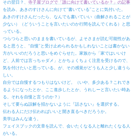
その翌日？、
寺子屋ブログで「誰に向けて書いているか？」の記事
を読み、あきのすけさんに向けて“書いている”ことに気付いた。
あきのすけさんだったら、なんでも書いていい（曲解されることが
少ない）（どういうことを言いたいのか行間を読んでくれる）と思
っている。
つらつらと思いのままを書いているが、よそさまが読む可能性があ
ると思うと、“自慢”と受け止められるかもしれないことは書かない
方がいいのだろうと思いをめぐらせた。家族から「家ではいいけ
ど、人前では言っちゃダメ」とかちょくちょく注意を受けるので、
気を付けたいと思っている。が、その感覚がどうも人と少し違うら
しい。
自分では自慢するつもりはないけど。（いや、多少ある？これでき
るようになったとか、ここ進歩したとか、うれしーと言いたい時あ
る。それを自慢と言うのか？）
そして要らぬ誤解を招かないように『話さない』を選択する。
伝わる人にだけ伝わればいいと開き直るべきだろうか。
美学はみんな違う。
フェイスブックの文章を読んで、会いたくなる人と離れたくなる人
がいる。