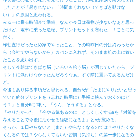
昨夜会社の近くの花火を見に行ったこと、帰宅後家族で紛失物を探
したことが「起きれない」「時間まくれない（てきぱき動けな
い）」の原因と思われる。
みゅーに乗る時間帯で準備、なんか今日は荷物が少ないなぁと思っ
たけど、電車に乗った途端、プリントセットを忘れた！！ことに気
付く。
昨朝直行だったため家でやったこと、その時昨日の分は終わったか
ら（会社でやらないから）カバンに入れず、そのまま机の上に置い
たことを思い出す。
そして今朝はてきぱき脳（いろいろ拾う脳）が閉じていたから、プ
リントに気付けなかったんだろうなぁ。すぐ隣に置いてあるんだけ
ど。
今後もあり得る事項だと思われる。自分Aが「たまにやりたいと思っ
ていた約分プリントを（忘れた時用に）手帳に挟んでおくのはど
う？」と自分Bに問い、「うん、そうする」となる。
「やりたかった」「今やる気あるのに」としくしくするBを「対策を
考えることで今後に活かせる経験になるよ」とAが慰める。
そっか、１日やらないと（また）やらなくなるのでは？やりたくな
くなるのでは？やらなくてもいい習慣（気持ち）の第一歩になるの