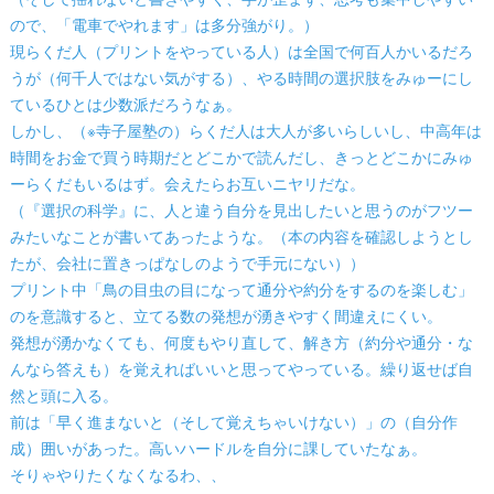
（そして揺れないと書きやすく、字が歪まず、思考も集中しやすい
ので、「電車でやれます」は多分強がり。）
現らくだ人（プリントをやっている人）は全国で何百人かいるだろ
うが（何千人ではない気がする）、やる時間の選択肢をみゅーにし
ているひとは少数派だろうなぁ。
しかし、（※寺子屋塾の）らくだ人は大人が多いらしいし、中高年は
時間をお金で買う時期だとどこかで読んだし、きっとどこかにみゅ
ーらくだもいるはず。会えたらお互いニヤリだな。
（『選択の科学』に、人と違う自分を見出したいと思うのがフツー
みたいなことが書いてあったような。（本の内容を確認しようとし
たが、会社に置きっぱなしのようで手元にない））
プリント中「鳥の目虫の目になって通分や約分をするのを楽しむ」
のを意識すると、立てる数の発想が湧きやすく間違えにくい。
発想が湧かなくても、何度もやり直して、解き方（約分や通分・な
んなら答えも）を覚えればいいと思ってやっている。繰り返せば自
然と頭に入る。
前は「早く進まないと（そして覚えちゃいけない）」の（自分作
成）囲いがあった。高いハードルを自分に課していたなぁ。
そりゃやりたくなくなるわ、、