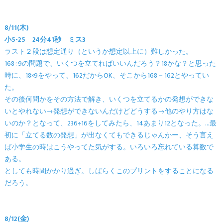
8/11(木)
小5-25 24分41秒 ミス3
ラスト２段は想定通り（というか想定以上に）難しかった。
168÷9の問題で、いくつを立てればいいんだろう？18かな？と思った
時に、18×9をやって、162だからOK、そこから168－162とやってい
た。
その後何問かをその方法で解き、いくつを立てるかの発想ができな
いとやれない→発想ができないんだけどどうする→他のやり方はな
いのか？となって、236÷16をしてみたら、14あまり12となった。…最
初に「立てる数の発想」が出なくてもできるじゃんかー、そう言え
ば小学生の時はこうやってた気がする。いろいろ忘れている算数で
ある。
としても時間かかり過ぎ。しばらくこのプリントをすることになる
だろう。
8/12(金)