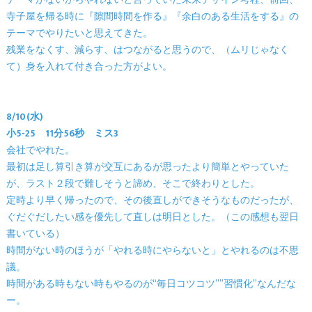
テーマがないからやれないと言っていた未来デザイン考程、前回、
寺子屋を帰る時に『隙間時間を作る』『余白のある生活をする』の
テーマでやりたいと思えてきた。
残業をなくす、減らす、はつながると思うので、（ムリじゃなく
て）身を入れて付き合った方がよい。
8/10(水)
小5-25 11分56秒 ミス3
会社でやれた。
最初は足し算引き算が交互にあるが思ったより簡単とやっていた
が、ラスト２段で難しそうと諦め、そこで終わりとした。
定時より早く帰ったので、その後直しができそうなものだったが、
ぐだぐだしたい感を優先して直しは明日とした。（この感想も翌日
書いている）
時間がない時のほうが「やれる時にやらないと」とやれるのは不思
議。
時間がある時もない時もやるのが“毎日コツコツ””習慣化”なんだな
ー。