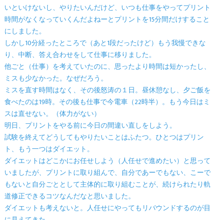
いといけないし、やりたいんだけど、いつも仕事をやってプリント
時間がなくなっていくんだよねーとプリントを15分間だけすること
にしました。
しかし10分経ったところで（あと1段だったけど）もう我慢できな
り、中断、答え合わせをして仕事に移りました。
他ごと（仕事）を考えていたのに、思ったより時間は短かったし、
ミスも少なかった。なぜだろう。
ミスを直す時間はなく、その後怒涛の１日。昼休憩なし、夕ご飯を
食べたのは19時。その後も仕事で今電車（22時半）。もう今日はミ
スは直せない。（体力がない）
明日、プリントをやる前に今日の間違い直しをしよう。
試験を終えてどうしてもやりたいことはふたつ。ひとつはプリン
ト、もう一つはダイエット。
ダイエットはどこかにお任せしよう（人任せで進めたい）と思って
いましたが、プリントに取り組んで、自分であーでもない、こーで
もないと自分ごととして主体的に取り組むことが、続けられたり軌
道修正できるコツなんだなと思いました。
ダイエットも考えないと。人任せにやってもリバウンドするのが目