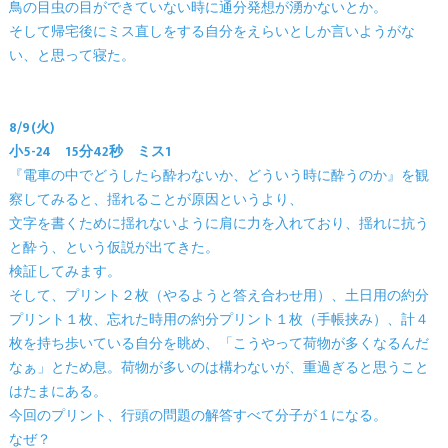
鳥の目虫の目ができていない時に通分発想が湧かないとか。
そして帰宅後にミス直しをする自分をえらいとしか言いようがな
い、と思って寝た。
8/9(火)
小5-24 15分42秒 ミス1
『電車の中でどうしたら酔わないか、どういう時に酔うのか』を観
察してみると、揺れることが原因というより、
文字を書くために揺れないように肩に力を入れており、揺れに抗う
と酔う、という仮説が出てきた。
検証してみます。
そして、プリント２枚（やるようと答え合わせ用）、土日用の約分
プリント１枚、忘れた時用の約分プリント１枚（手帳挟み）、計４
枚を持ち歩いている自分を眺め、「こうやって荷物が多くなるんだ
なぁ」とため息。荷物が多いのは構わないが、重過ぎると思うこと
はたまにある。
今回のプリント、行頭の問題の解答すべて分子が１になる。
なぜ？