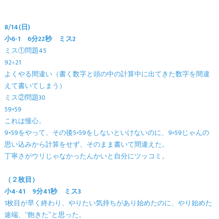
8/14(日)
小6-1 6分22秒 ミス2
ミス①問題45
92÷21
よくやる間違い（書く数字と頭の中の計算中に出てきた数字を間違
えて書いてしまう）
ミス②問題30
59×59
これは慢心。
9×59をやって、その後5×59をしないといけないのに、9×59じゃんの
思い込みから計算をせず、そのまま書いて間違えた。
丁寧さがウリじゃなかったんかいと自分にツッコミ。
（２枚目）
小4-41 9分41秒 ミス3
1枚目が早く終わり、やりたい気持ちがあり始めたのに、やり始めた
途端、“飽きた”と思った。