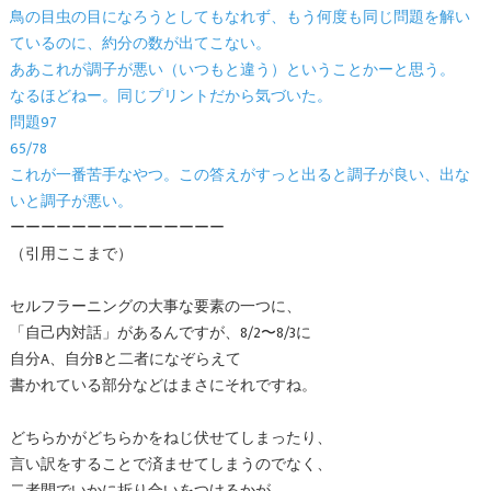
鳥の目虫の目になろうとしてもなれず、もう何度も同じ問題を解い
ているのに、約分の数が出てこない。
ああこれが調子が悪い（いつもと違う）ということかーと思う。
なるほどねー。同じプリントだから気づいた。
問題97
65/78
これが一番苦手なやつ。この答えがすっと出ると調子が良い、出な
いと調子が悪い。
ーーーーーーーーーーーーーー
（引用ここまで）
セルフラーニングの大事な要素の一つに、
「自己内対話」があるんですが、8/2〜8/3に
自分A、自分Bと二者になぞらえて
書かれている部分などはまさにそれですね。
どちらかがどちらかをねじ伏せてしまったり、
言い訳をすることで済ませてしまうのでなく、