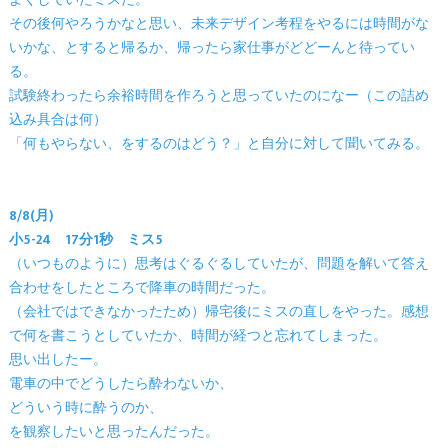
よくしていたミスだ。
その後何やろうかなと思い、未来デザイン考程をやるには時間がな
いかな、とすると帰るか、帰ったら家仕事がどどーんと待ってい
る。
試験終わったら余裕時間を作ろうと思っていたのになー（この詰め
込み具合は何）
「何もやらない、をするのはどう？」と自分に対して聞いてみる。
8/8(月)
小5-24 17分1秒 ミス5
（いつものように）思考はぐるぐるしていたが、問題を解いて答え
合わせをしたところで降車の時間だった。
（会社ではできなかったため）帰宅後にミスの直しをやった。感想
で何を書こうとしていたか、時間が経つと忘れてしまった。
思い出したー。
電車の中でどうしたら酔わないか、
どういう時に酔うのか、
を観察したいと思ったんだった。