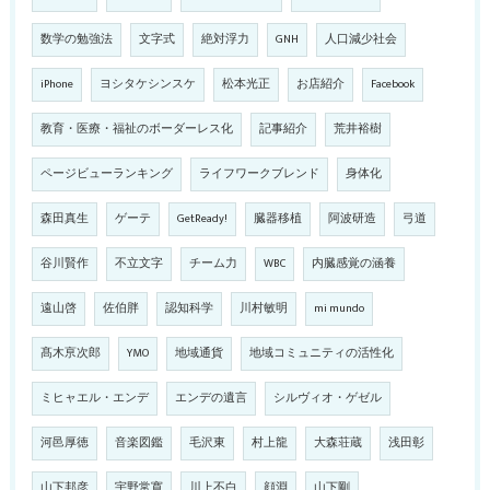
数学の勉強法
文字式
絶対浮力
GNH
人口減少社会
iPhone
ヨシタケシンスケ
松本光正
お店紹介
Facebook
教育・医療・福祉のボーダーレス化
記事紹介
荒井裕樹
ページビューランキング
ライフワークブレンド
身体化
森田真生
ゲーテ
GetReady!
臓器移植
阿波研造
弓道
谷川賢作
不立文字
チーム力
WBC
内臓感覚の涵養
遠山啓
佐伯胖
認知科学
川村敏明
mi mundo
髙木亰次郎
YMO
地域通貨
地域コミュニティの活性化
ミヒャエル・エンデ
エンデの遺言
シルヴィオ・ゲゼル
河邑厚徳
音楽図鑑
毛沢東
村上龍
大森荘蔵
浅田彰
山下邦彦
宇野常寛
川上不白
顔淵
山下剛