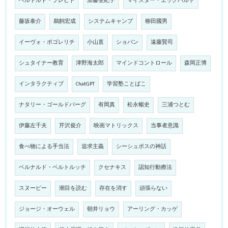
ベルトルト・ブレヒト
加藤登紀子
マイスター・エックハルト
藤坂泰介
鵜飼宏成
システムキャンプ
柳田國男
イーヴォ・ポゴレリチ
小山直
ショパン
遠藤賢司
シュタイナー教育
津野海太郎
マインドコントロール
森岡正博
インタラクティブ
ChatGPT
学習塾ことばこ
ナタリー・ゴールドバーグ
有岡真
松永暢史
三浦つとむ
伊藤左千夫
芹沢俊介
映画マトリックス
当事者意識
食べ物による手当法
追求主義
シーシュポスの神話
ベルナルド・ベルトルッチ
クセナキス
認知行動療法
スヌーピー
潮目を読む
存在を消す
頑張らない
ジョージ・オーウェル
朝井リョウ
アーリング・カッゲ