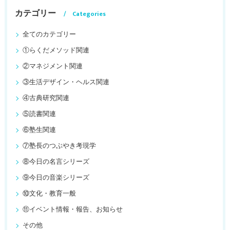
カテゴリー
Categories
全てのカテゴリー
①らくだメソッド関連
②マネジメント関連
③生活デザイン・ヘルス関連
④古典研究関連
⑤読書関連
⑥塾生関連
⑦塾長のつぶやき考現学
⑧今日の名言シリーズ
⑨今日の音楽シリーズ
⑩文化・教育一般
⑪イベント情報・報告、お知らせ
その他