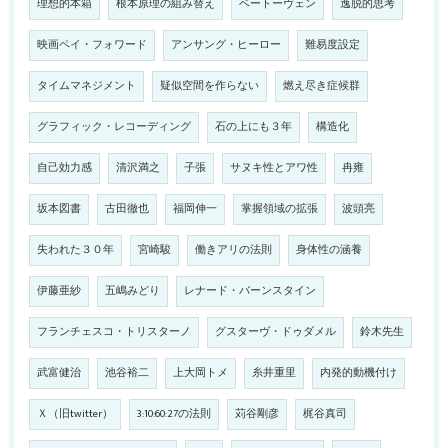
理想的本箱
根本原理の組み替え
ベートーヴェン
逸脱的思考
映画ペイ・フォワード
アンサング・ヒーロー
難易度設定
タイムマネジメント
疑似空間を作らない
燃え尽き症候群
グラフィック・レコーディング
石の上にも３年
構造化
自己効力感
清沢満之
子張
サヌキ性とアワ性
冉雍
坂本図書
古田徹也
福岡伸一
掌握領域の拡張
波頭亮
失われた３０年
宮崎駿
働きアリの法則
身体性の涵養
伊藤亜紗
五嶋みどり
レナード・バーンスタイン
フランチェスコ・トリスターノ
グスターヴ・ドゥダメル
鈴木先生
武富健治
池谷裕二
上大岡トメ
糸井重里
内発的動機付け
Ｘ（旧twitter）
3:10:60:27の法則
苅谷剛彦
梶谷真司