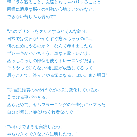
韓ドラを観ること、友達とおしゃべりすることと
同様に適度な脳への刺激が心地よいのかなと。
できない苦しみも含めて”
・“このプリントをクリアするとそんな約分、
日常では使わないからすぐ忘れちゃうのに…。
何のためにやるのか？ なんて考え出したら
ブレーキがかかちゃう。単なる脳トレだよ。
あっちこっちの部位を使うトレーニングだよ。
そうやって知らない間に脳が成熟してるって
思うことで、淡々とやる気になる。はい。また明日”
・“学習記録表のおかげでどの様に変化しているか
見つける事ができる。
あらためて、セルフラーニングの仕掛けにハマった
自分が悔しい😝(ひねくれ者なので…)”
・“やればできるを実践したね。
やらなきゃできないを証明したね。”