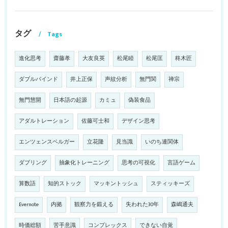
タグ
Tags
進化思考
齋藤孝
大友良英
松尾睦
松尾匡
柊木匠
ダブルバインド
井上正保
声紋分析
無門関
禅宗
無門慧開
日本語の起源
カミュ
偽装食品
アダルトレーション
佐藤可士和
デザイン思考
エンツェンスベルガー
立花隆
見当識
いのち連関体
ダブリング
抽象化トレーニング
思考の可視化
言語ゲーム
算数語
知的ストック
マッキントッシュ
スティッキーズ
Evernote
内拠
観察力を鍛える
失われた30年
森嶋通夫
時価総額
苦手意識
コンプレックス
できない自覚