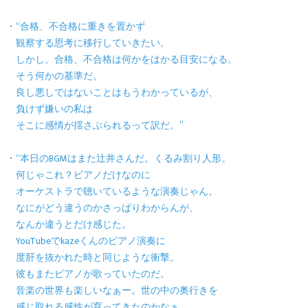
・“合格、不合格に重きを置かず
観察する思考に移行していきたい。
しかし、合格、不合格は何かをはかる目安になる。
そう何かの基準だ。
良し悪しではないことはもうわかっているが、
負けず嫌いの私は
そこに感情が揺さぶられるって訳だ。”
・“本日のBGMはまた辻井さんだ。くるみ割り人形。
何じゃこれ？ピアノだけなのに
オーケストラで聴いているような演奏じゃん。
なにがどう違うのかさっぱりわからんが、
なんか違うとだけ感じた。
YouTubeでkazeくんのピアノ演奏に
度肝を抜かれた時と同じような衝撃。
彼もまたピアノが歌っていたのだ。
音楽の世界も楽しいなぁー。世の中の奥行きを
感じ取れる感性が育ってきたのかなぁ。