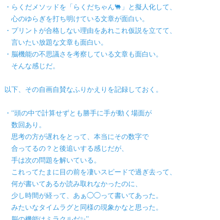
・らくだメソッドを「らくだちゃん🐫」と擬人化して、
心のゆらぎを打ち明けている文章が面白い。
・プリントが合格しない理由をあれこれ仮説を立てて、
言いたい放題な文章も面白い。
・脳機能の不思議さを考察している文章も面白い。
そんな感じだ。
以下、その自画自賛なふりかえりを記録しておく。
・“頭の中で計算せずとも勝手に手が動く場面が
数回あり。
思考の方が遅れをとって、本当にその数字で
合ってるの？と後追いする感じだが、
手は次の問題を解いている。
これってたまに目の前を凄いスピードで過ぎ去って、
何が書いてあるか読み取れなかったのに、
少し時間が経って、あぁ◯◯って書いてあった。
みたいなタイムラグと同様の現象かなと思った。
脳の機能はミラクルだ✨”