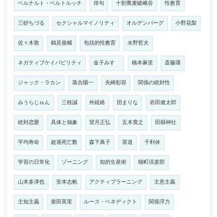
ベルナルト・ベルトルッチ
俳句
十割蕎麦嵯峨谷
性教育
三砂ちづる
セクシャルマイノリティ
オルデンバーグ
小野花梨
佐々木敦
鶴見俊輔
包括的性教育
水野哲夫
ネガティブケイパビリティ
金子みすゞ
橋本麻里
斎藤環
ジャック・ラカン
落合陽一
先崎彰容
関係の絶対性
みうらじゅん
三枝誠
外経絡
団まりな
岩田健太郎
絶対恋愛
具体と抽象
望月正弘
五木寛之
田縣神社
平均寿命
超過死亡数
森下典子
茶道
千利休
学習の日常化
ゾーニング
知的生産術
猫町倶楽部
山本多津也
安本志帆
アクティブラーニング
主意主義
主知主義
柴田英里
ルース・ベネディクト
関係浮力