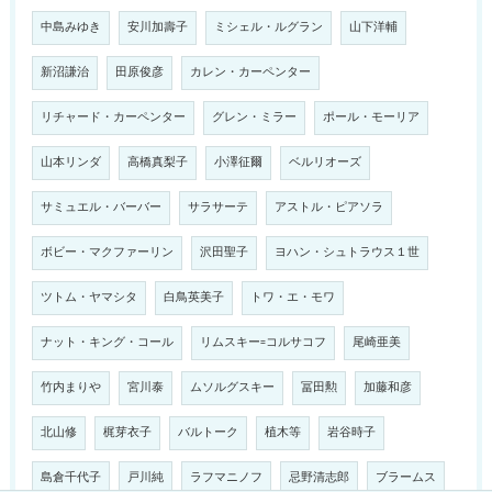
中島みゆき
安川加壽子
ミシェル・ルグラン
山下洋輔
新沼謙治
田原俊彦
カレン・カーペンター
リチャード・カーペンター
グレン・ミラー
ポール・モーリア
山本リンダ
高橋真梨子
小澤征爾
ベルリオーズ
サミュエル・バーバー
サラサーテ
アストル・ピアソラ
ボビー・マクファーリン
沢田聖子
ヨハン・シュトラウス１世
ツトム・ヤマシタ
白鳥英美子
トワ・エ・モワ
ナット・キング・コール
リムスキー=コルサコフ
尾崎亜美
竹内まりや
宮川泰
ムソルグスキー
冨田勲
加藤和彦
北山修
梶芽衣子
バルトーク
植木等
岩谷時子
島倉千代子
戸川純
ラフマニノフ
忌野清志郎
ブラームス