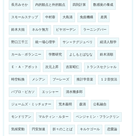
長月みそか
内的観点と外的観点
四則計算
数感覚の養成
スモールステップ
中村蓉
大島清
免疫機構
差異
鈴木大拙
ネルケ無方
ビヤガーデン
ラーニングバー
野口三千三
統一場心理学
サン＝テグジュペリ
経済人類学
カール・ポランニー
学際研究
よしもとばなな
鈴木清順
Ｅ・Ａ・アボット
次元上昇
吉富昭仁
トランスセクシャル
時空転換
メシアン
ブーレーズ
推計学音楽
１２音技法
パブロ・ピカソ
エッシャー
清水幾多郎
ジェームズ・ミッチェナー
荒木義明
森清
公私融合
モンドリアン
マルティン・ルター
ベンジャミン・フランクリン
気候変動
円安加速
折々のことば
キルケゴール
恋愛論