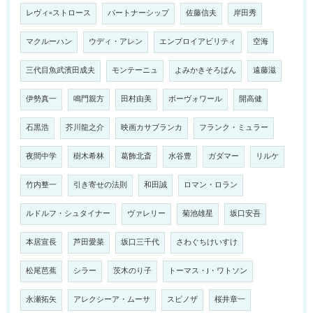
レヴィ=ストロース
パートナーシップ
佐藤信夫
岸田秀
マクルーハン
ウディ・アレン
エンプロイアビリティ
空海
三代目魚武濱田成夫
モンテーニュ
よみかきそろばん
遠藤滋
伊勢真一
鳴門親方
田村由美
ボーヴォワール
開高健
石黒浩
芥川龍之介
映画カサブランカ
フランク・ミュラー
夜間中学
樹木希林
葛飾北斎
水谷豊
ガダマー
リルケ
竹内整一
引き寄せの法則
和田誠
ロマン・ロラン
ルドルフ・シュタイナー
ヴァレリー
菊池雄星
坂口安吾
本居宣長
芦田愛菜
坂口三千代
さわぐちけいすけ
松尾芭蕉
シラー
茨木のり子
トーマス・J・ワトソン
永瀬拓矢
アレクシーア・ムーサ
スピノザ
桜井章一