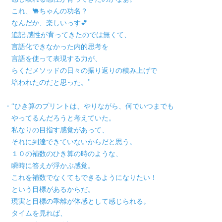
これ、🐫ちゃんの功名？
なんだか、楽しいっす💕
追記:感性が育ってきたのでは無くて、
言語化できなかった内的思考を
言語を使って表現する力が、
らくだメソッドの日々の振り返りの積み上げで
培われたのだと思った。”
・“ひき算のプリントは、やりながら、何でいつまでも
やってるんだろうと考えていた。
私なりの目指す感覚があって、
それに到達できていないからだと思う。
１０の補数のひき算の時のような、
瞬時に答えが浮かぶ感覚。
これを補数でなくてもできるようになりたい！
という目標があるからだ。
現実と目標の乖離が体感として感じられる。
タイムを見れば、