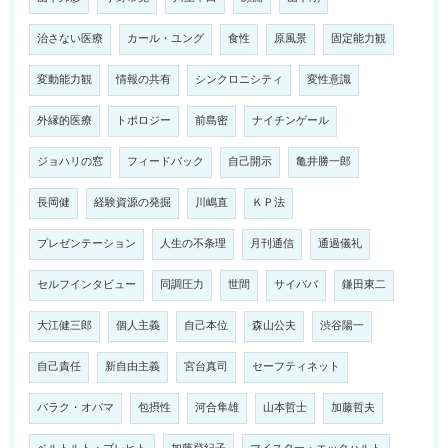
治さない医療
カール・ユング
食性
原風景
固定能力観
変動能力観
情報の共有
シンクロニシティ
変性意識
外縁的医療
トポロジー
前島密
ナイチンゲール
ジョハリの窓
フィードバック
自己開示
亀井勝一郎
長岡健
経験資源の発掘
川嶋直
ＫＰ法
プレゼンテーション
人生の不条理
月刊通信
通過儀礼
セルフインタビュー
同調圧力
世間
サイババ
鎌田東二
大江健三郎
個人主義
自己本位
森山公夫
渋谷陽一
自己責任
新自由主義
宮台真司
セーフティネット
バラク・オバマ
包摂性
河合隼雄
山本哲士
加藤哲夫