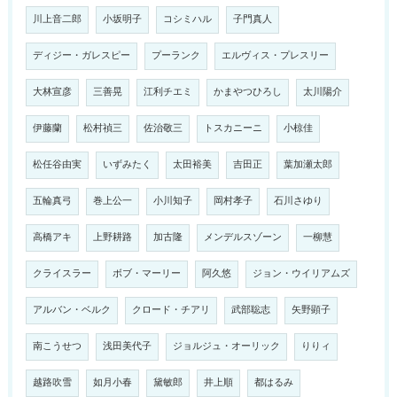
川上音二郎
小坂明子
コシミハル
子門真人
ディジー・ガレスピー
プーランク
エルヴィス・プレスリー
大林宣彦
三善晃
江利チエミ
かまやつひろし
太川陽介
伊藤蘭
松村禎三
佐治敬三
トスカニーニ
小椋佳
松任谷由実
いずみたく
太田裕美
吉田正
葉加瀬太郎
五輪真弓
巻上公一
小川知子
岡村孝子
石川さゆり
高橋アキ
上野耕路
加古隆
メンデルスゾーン
一柳慧
クライスラー
ボブ・マーリー
阿久悠
ジョン・ウイリアムズ
アルバン・ベルク
クロード・チアリ
武部聡志
矢野顕子
南こうせつ
浅田美代子
ジョルジュ・オーリック
りりィ
越路吹雪
如月小春
黛敏郎
井上順
都はるみ