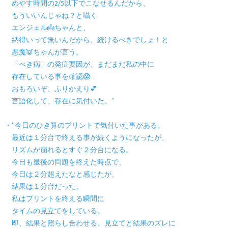
めやす時間の2/5以下でこなせるんだから、
もういいんじゃね？と囁く
エンジェル👼ちゃんと、
納得いって無いんだから、続けるべきでしょ！と
悪魔👿ちゃんが言う。
「べき病」の発症要因が、まだまだ私の中に
存在している事を確認😱
おもろいぞ、ふりかえり💕
言語化して、存在に気付いた。”
・“今日のひき算のプリントで気付いた事がある。
最近は１分台で終える事が続くようになったが、
リズムが崩れるとすぐ２分台になる。
今日も最後の問題を終えた時点で、
今日は２分超えたなと感じたが、
結果は１分台だった。
私はプリントを終える瞬間に
タイムの見立てをしている。
即、結果と照らし合わせる。見立てと結果のズレに