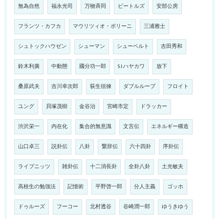
無為自然
福永光司
万物斉同
ビートルズ
安部公房
フランツ・カフカ
マウリツィオ・ポリーニ
三浦雅士
シュトックハウゼン
シューマン
シューベルト
吉田秀和
鈴木利廣
中動態
國分功一郎
S.I.ハヤカワ
放下
桑原武夫
吉川幸次郎
荻生徂徠
ダブルループ
フロイト
ユング
貝塚茂樹
金谷治
宮崎市定
ドラッカー
渋沢栄一
内在化
集合的無意識
文言伝
エネルギー構造
山口卓三
説卦伝
八卦
繋辞伝
六十四卦
序卦伝
ライプニッツ
雑卦伝
十二消長卦
全卦八卦
土光敏夫
高校生の勉強法
記憶術
平野啓一郎
分人主義
ゴッホ
ドゥルーズ
フーコー
北村透谷
谷崎潤一郎
ゆうきゆう