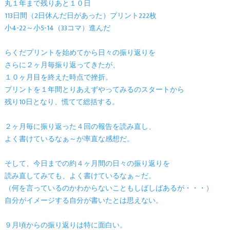
丸１年まで残りあと１０日
113日間（2日休んだ日があった）プリント222枚
小4-22～小5-14（33コマ）進んだ
らくだプリントを始めてから日々の振り返りを
さらに２ヶ月毎振り返ってきたが、
１０ヶ月目を終えた時点で挫折。
プリントを１年間とりあえずやってみるのスタートから
残り10日となり、慌てて総括する。
２ヶ月毎に振り返った４回の報告を読み直し、
よく書けているなぁ～が率直な感想だ。
そして、今日までの約４ヶ月間の日々の振り返りを
読み直してみても、よく書けているなぁ～だ。
（何を言っているのかわからないこともしばしばあるが・・・）
自分がイメージする自分が書いたとは思えない。
９月頃からの振り返りは特に面白い。