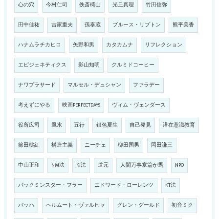
心の穴
今村仁司
佚斎樗山
光丘真理
竹田信弥
田中佳祐
吉家重夫
孫泰蔵
ブルース・リプトン
熊平美香
ハナムラチカヒロ
矢野和男
カタカムナ
リフレクション
エピジェネティクス
影山知明
クルミドコーヒー
ナワプラサード
マルセル・デュシャン
ファラデー
考えずにやる
映画PERFECTDAYS
ヴィム・ヴェンダース
役所広司
風水
五行
銀色夏生
自己発見
潜在意識教育
篠田桃紅
構造主義
ニーチェ
柳田国男
岡田謙三
中山正和
NM法
KJ法
道元
人間万事塞翁が馬
NPO
バックミンスター・フラー
エドワード・ローレンツ
KT法
バッハ
ヘルムート・ヴァルヒャ
グレン・グールド
初音ミク