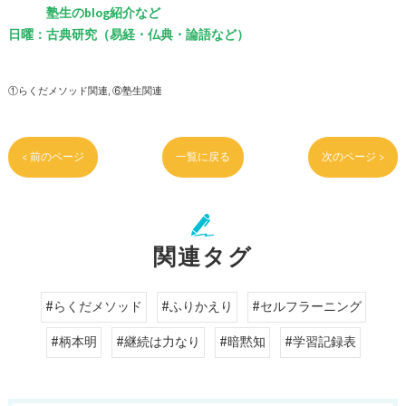
塾生のblog紹介など
日曜：古典研究（易経・仏典・論語など）
①らくだメソッド関連
⑥塾生関連
< 前のページ
一覧に戻る
次のページ >
関連タグ
#らくだメソッド
#ふりかえり
#セルフラーニング
#柄本明
#継続は力なり
#暗黙知
#学習記録表