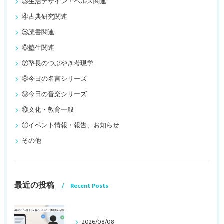
③生活デザイン・ヘルス関連
④古典研究関連
⑤読書関連
⑥塾生関連
⑦塾長のつぶやき考現学
⑧今日の名言シリーズ
⑨今日の音楽シリーズ
⑩文化・教育一般
⑪イベント情報・報告、お知らせ
その他
最近の投稿
Recent Posts
2026/08/08