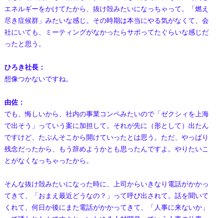
エネルギーをかけてたから、抜け殻みたいになっちゃって。「燃え
尽き症候群」みたいな感じ。その時期は本当にやる気がなくて、会
社にいても、ミーティングがなかったらサボってたぐらいな感じだ
ったと思う。
ひろき社長：
想像つかないですね。
由佐：
でも、悔しいから、社内の事業コンペみたいので「ゼクシィを上海
で出そう」っていう案に加担して。それが先に（形として）出たん
ですけど、たぶんそこから開けていったとは思う。ただ、やっぱり
残念だったから、もう辞めようかとも思ったんですよ。やりたいこ
とがなくなっちゃったから。
そんな抜け殻みたいになった時に、上司からいきなり電話がかかっ
てきて、「おまえ最近どうなの？」って呼び出されて。話を聞いて
くれて、何日か後にまた電話がかかってきて、「人事に来ないか」