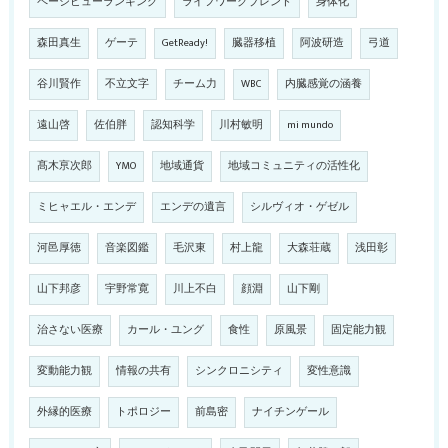
ページビューランキング
ライフワークブレンド
身体化
森田真生
ゲーテ
GetReady!
臓器移植
阿波研造
弓道
谷川賢作
不立文字
チーム力
WBC
内臓感覚の涵養
遠山啓
佐伯胖
認知科学
川村敏明
mi mundo
髙木亰次郎
YMO
地域通貨
地域コミュニティの活性化
ミヒャエル・エンデ
エンデの遺言
シルヴィオ・ゲゼル
河邑厚徳
音楽図鑑
毛沢東
村上龍
大森荘蔵
浅田彰
山下邦彦
宇野常寛
川上不白
顔淵
山下剛
治さない医療
カール・ユング
食性
原風景
固定能力観
変動能力観
情報の共有
シンクロニシティ
変性意識
外縁的医療
トポロジー
前島密
ナイチンゲール