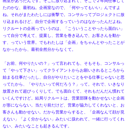
画室があったんです。そこに放り込まれて、そこで２年間仕事して
たのかな、最初ね。企画室なので、「何やってもいい」んですよ
ね。それがまたわたしには衝撃で。コンサルってプロジェクトに放
り込まれるけど、自分で企画するっていうのはなかったんだよね。
リクルートの企画っていうのは、「こういうことやったら面白い」
って自分で考えて、提案し、営業を巻き込んで、お客さんを動か
す、っていう世界。でもわたしは「企画」をちゃんとやったことが
なかったから、最初全然分からなくて。
「お前、何やりたいの？」って言われても、そもそも、コンサルっ
て「やって下さい」ってクライアントからお願いされるところから
始まる仕事だったし、自分がやりたいことをやる仕事じゃないと思
ってたから、「やりたいって何だろう？」って。それで、いきなり
放置されて超びっくりして。でも面白くて、それもだんだん慣れて
いくんですけど。結局リクルートは、営業部隊を動かせないと企画
が形にならない。当たり前だけど、営業が協力してくれないと、お
客さんも動かせない。だから営業からすると、「企画なんて顔が見
えない」「よく分からない」みたいに扱われて、一緒に行ってくれ
ない、みたいなことも起きるんです。