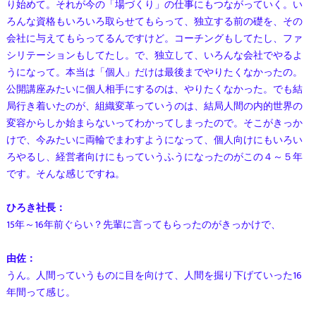
り始めて。それが今の「場づくり」の仕事にもつながっていく。い
ろんな資格もいろいろ取らせてもらって、独立する前の礎を、その
会社に与えてもらってるんですけど。コーチングもしてたし、ファ
シリテーションもしてたし。で、独立して、いろんな会社でやるよ
うになって。本当は「個人」だけは最後までやりたくなかったの。
公開講座みたいに個人相手にするのは、やりたくなかった。でも結
局行き着いたのが、組織変革っていうのは、結局人間の内的世界の
変容からしか始まらないってわかってしまったので。そこがきっか
けで、今みたいに両輪でまわすようになって、個人向けにもいろい
ろやるし、経営者向けにもっていうふうになったのがこの４～５年
です。そんな感じですね。
ひろき社長：
15年～16年前ぐらい？先輩に言ってもらったのがきっかけで、
由佐：
うん。人間っていうものに目を向けて、人間を掘り下げていった16
年間って感じ。