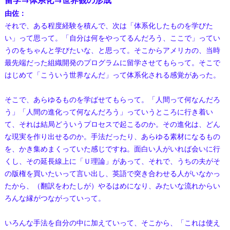
留学→体系化→世界観の形成
由佐：
それで、ある程度経験を積んで、次は「体系化したものを学びた
い」って思って。「自分は何をやってるんだろう、ここで」ってい
うのをちゃんと学びたいな、と思って。そこからアメリカの、当時
最先端だった組織開発のプログラムに留学させてもらって。そこで
はじめて「こういう世界なんだ」って体系化される感覚があった。
そこで、あらゆるものを学ばせてもらって。「人間って何なんだろ
う」「人間の進化って何なんだろう」っていうところに行き着い
て、それは結局どういうプロセスで起こるのか。その進化は、どん
な現実を作り出せるのか。手法だったり、あらゆる素材になるもの
を、かき集めまくっていた感じですね。面白い人がいれば会いに行
くし、その延長線上に「Ｕ理論」があって、それで、うちの夫がそ
の版権を買いたいって言い出し、英語で突き合わせる人がいなかっ
たから、（翻訳をわたしが）やるはめになり、みたいな流れからい
ろんな縁がつながっていって。
いろんな手法を自分の中に加えていって、そこから、「これは使え