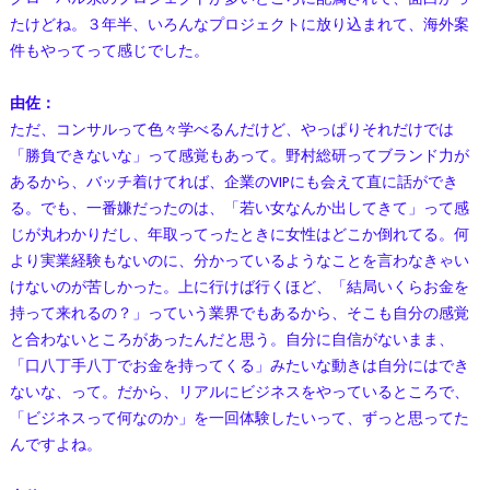
たけどね。３年半、いろんなプロジェクトに放り込まれて、海外案
件もやってって感じでした。
由佐：
ただ、コンサルって色々学べるんだけど、やっぱりそれだけでは
「勝負できないな」って感覚もあって。野村総研ってブランド力が
あるから、バッチ着けてれば、企業のVIPにも会えて直に話ができ
る。でも、一番嫌だったのは、「若い女なんか出してきて」って感
じが丸わかりだし、年取ってったときに女性はどこか倒れてる。何
より実業経験もないのに、分かっているようなことを言わなきゃい
けないのが苦しかった。上に行けば行くほど、「結局いくらお金を
持って来れるの？」っていう業界でもあるから、そこも自分の感覚
と合わないところがあったんだと思う。自分に自信がないまま、
「口八丁手八丁でお金を持ってくる」みたいな動きは自分にはでき
ないな、って。だから、リアルにビジネスをやっているところで、
「ビジネスって何なのか」を一回体験したいって、ずっと思ってた
んですよね。