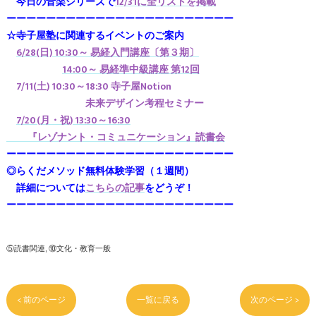
今日の音楽シリーズで
12/31に全リストを掲載
ーーーーーーーーーーーーーーーーーーーーーーー
☆寺子屋塾に関連するイベントのご案内
6/28(日) 10:30～ 易経入門講座〔第３期〕
14:00～ 易経準中級講座 第12回
7/11(土) 10:30～18:30 寺子屋Notion
未来デザイン考程セミナー
7/20(月・祝) 13:30～16:30
『レゾナント・コミュニケーション』読書会
ーーーーーーーーーーーーーーーーーーーーーーー
◎らくだメソッド無料体験学習（１週間）
詳細については
こちらの記事
をどうぞ！
ーーーーーーーーーーーーーーーーーーーーーーー
⑤読書関連
⑩文化・教育一般
< 前のページ
一覧に戻る
次のページ >