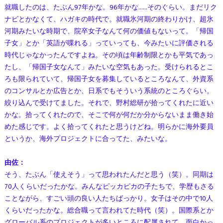
就職したのは、たぶん97年かな。96年かな……そのぐらい。まだリク
ナビとかなくて、ハガキの時代で。就職氷河期の終わりかけ、超氷
河期みたいな時期で、院卒女子なんて何の価値もないって。「帰国
子女」とか「英語が喋れる」っていっても、今みたいに評価される
時代じゃなかったんですよね。その頃は年齢制限とかも平気であっ
たし、「帰国子女なんて」みたいな空気もあった。受けられるとこ
ろも限られていて、帰国子女を募集しているところなんて、外資系
のコンサルとか広告とか、日系でもそういう系統のところぐらい。
絞り込んで受けてました。それで、野村総研が拾ってくれたに近い
かな。拾ってくれたので、そこで何が何だか分からないまま働き始
めた感じです。よく拾ってくれたと思うけどね。明らかに海外要員
というか、海外プロジェクトに合ってた、みたいな。
由佐：
そう、たぶん「使えそう」って思われたんだと思う（笑）。同期は
70人くらいだったかな。みんなピッカピカの子たちで、学歴もさる
ことながら、すごい頭の良い人たちばっかり。女子はその中で10人
くらいだったかな。総合職って言われてた時代（笑）。国際系とか
グローバル系のプロジェクトが多いところに配属されて、面白かっ