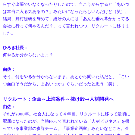
らすぐ出張でいなくなったりしたので、向こうからすると「あいつ
は本当に入る気あるの？」みたいになったらしいんだけど（笑）。
結局、野村総研を辞めて、総研の人には「あんな垂れ幕かかってる
会社に行って何やるんだ？」って言われつつ、リクルートに移りま
した。
ひろき社長：
何やるか分からないまま？
由佐：
そう。何をやるか分からないまま。あとから聞いた話だと、「こい
つ面白そうだから、まあいっか」ぐらいだったと思う（笑）。
リクルート：企画～上海案件～抜け殻→人材開発へ
由佐：
それが2000年。社会人になって４年目。リクルートに移って最初に
配属になったのが、当時HRって言われている「人材ビジネス」を扱
っている事業部の参謀チーム、「事業企画室」みたいなところ。企