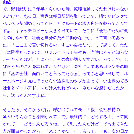
由佐：
で、野村総研に３年半くらいいた時、転職活動してたわけじゃない
んだけど、ある日、実家は朝日新聞を取っていて、暇でリビングで
ペラペラ新聞めくってたら、リクルートの求人広告が載ってたんで
すよ。キャッチコピーが大きく出ていて、そこに「会社のために働
くのはやめて、社会と自分のために働かないか」って書いてあっ
た。「ここまで言い切れるの、すごい会社だな」って思って。わた
しは院卒だったので、リクルートって会社も、当時ほとんど知らな
かったんだけど、とにかく、その言い切りがすごい、って。で、し
ばらくそのことを忘れてたんだけど、会社にいてある日ランチの時
に「あの会社、面白いこと言ってたなぁ」ってふと思い出して、ホ
ームページを見に行ったら中途採用のタブがあって、いま勤めてる
社名とメールアドレスだけ入れればいい、みたいな感じだったか
ら、送ったんですよね。
そしたら、そこからだね。呼び出されて長い面接、会社独特の。
延々いろんなことを聞かれて。で、最終的に「どうする？」って聞
かれて、「どうすんだろうね」って思ったんだけど、でも出てきた
人が面白かったから、「来ようかな」って言って。でも、次の日か