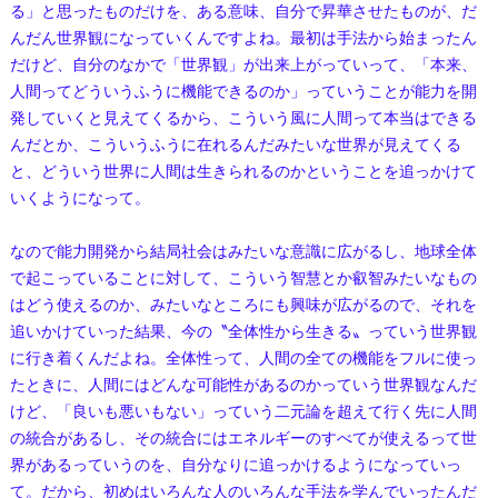
る」と思ったものだけを、ある意味、自分で昇華させたものが、だ
んだん世界観になっていくんですよね。最初は手法から始まったん
だけど、自分のなかで「世界観」が出来上がっていって、「本来、
人間ってどういうふうに機能できるのか」っていうことが能力を開
発していくと見えてくるから、こういう風に人間って本当はできる
んだとか、こういうふうに在れるんだみたいな世界が見えてくる
と、どういう世界に人間は生きられるのかということを追っかけて
いくようになって。
なので能力開発から結局社会はみたいな意識に広がるし、地球全体
で起こっていることに対して、こういう智慧とか叡智みたいなもの
はどう使えるのか、みたいなところにも興味が広がるので、それを
追いかけていった結果、今の〝全体性から生きる〟っていう世界観
に行き着くんだよね。全体性って、人間の全ての機能をフルに使っ
たときに、人間にはどんな可能性があるのかっていう世界観なんだ
けど、「良いも悪いもない」っていう二元論を超えて行く先に人間
の統合があるし、その統合にはエネルギーのすべてが使えるって世
界があるっていうのを、自分なりに追っかけるようになっていっ
て。だから、初めはいろんな人のいろんな手法を学んでいったんだ