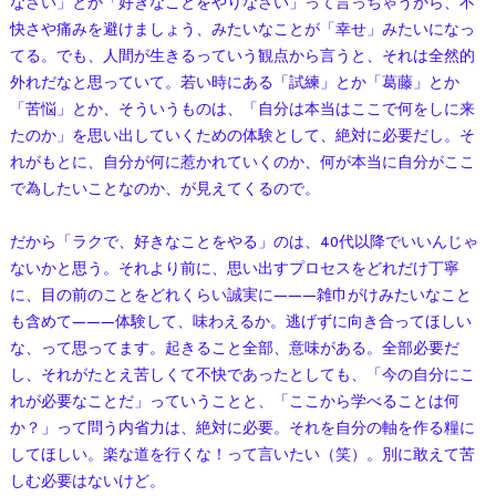
なさい」とか「好きなことをやりなさい」って言っちゃうから、不
快さや痛みを避けましょう、みたいなことが「幸せ」みたいになっ
てる。でも、人間が生きるっていう観点から言うと、それは全然的
外れだなと思っていて。若い時にある「試練」とか「葛藤」とか
「苦悩」とか、そういうものは、「自分は本当はここで何をしに来
たのか」を思い出していくための体験として、絶対に必要だし。そ
れがもとに、自分が何に惹かれていくのか、何が本当に自分がここ
で為したいことなのか、が見えてくるので。
だから「ラクで、好きなことをやる」のは、40代以降でいいんじゃ
ないかと思う。それより前に、思い出すプロセスをどれだけ丁寧
に、目の前のことをどれくらい誠実に———雑巾がけみたいなこと
も含めて———体験して、味わえるか。逃げずに向き合ってほしい
な、って思ってます。起きること全部、意味がある。全部必要だ
し、それがたとえ苦しくて不快であったとしても、「今の自分にこ
れが必要なことだ」っていうことと、「ここから学べることは何
か？」って問う内省力は、絶対に必要。それを自分の軸を作る糧に
してほしい。楽な道を行くな！って言いたい（笑）。別に敢えて苦
しむ必要はないけど。