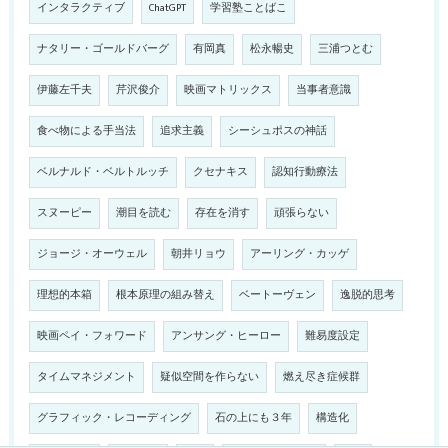
インタラクティブ
ChatGPT
学習塾ことばこ
ナタリー・ゴールドバーグ
有岡真
松永暢史
三浦つとむ
伊藤左千夫
芹沢俊介
映画マトリックス
当事者意識
食べ物による手当法
追求主義
シーシュポスの神話
ベルナルド・ベルトルッチ
クセナキス
認知行動療法
スヌーピー
潮目を読む
存在を消す
頑張らない
ジョージ・オーウェル
朝井リョウ
アーリング・カッゲ
理想的本箱
根本原理の組み替え
ベートーヴェン
逸脱的思考
映画ペイ・フォワード
アンサング・ヒーロー
難易度設定
タイムマネジメント
疑似空間を作らない
燃え尽き症候群
グラフィック・レコーディング
石の上にも３年
構造化