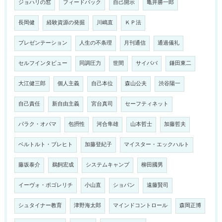
ジョハリの窓
フィードバック
自己開示
亀井勝一郎
長岡健
経験資源の発掘
川嶋直
ＫＰ法
プレゼンテーション
人生の不条理
月刊通信
通過儀礼
セルフインタビュー
同調圧力
世間
サイババ
鎌田東二
大江健三郎
個人主義
自己本位
森山公夫
渋谷陽一
自己責任
新自由主義
宮台真司
セーフティネット
バラク・オバマ
包摂性
河合隼雄
山本哲士
加藤哲夫
ベルトルト・ブレヒト
加藤登紀子
マイスター・エックハルト
藤坂泰介
鵜飼宏成
システムキャンプ
柳田國男
イーヴォ・ポゴレリチ
小山直
ショパン
遠藤賢司
シュタイナー教育
津野海太郎
マインドコントロール
森岡正博