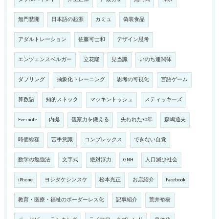
無門慧開
日本語の起源
カミュ
偽装食品
アダルトレーション
佐藤可士和
デザイン思考
エンツェンスベルガー
立花隆
見当識
いのち連関体
ダブリング
抽象化トレーニング
思考の可視化
言語ゲーム
算数語
知的ストック
マッキントッシュ
スティッキーズ
Evernote
内拠
観察力を鍛える
失われた30年
森嶋通夫
時価総額
苦手意識
コンプレックス
できない自覚
数学の勉強法
文字式
絶対浮力
GNH
人口減少社会
iPhone
ヨシタケシンスケ
松本光正
お店紹介
Facebook
教育・医療・福祉のボーダーレス化
記事紹介
荒井裕樹