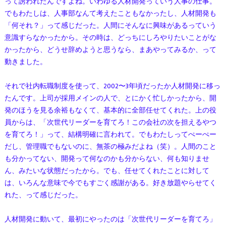
って誘われたんですよね。いわゆる人材開発っていう人事の仕事。
でもわたしは、人事部なんて考えたこともなかったし、人材開発も
「何それ？」って感じだった。人間にそんなに興味があるっていう
意識すらなかったから。その時は、どっちにしろやりたいことがな
かったから、どうせ辞めようと思うなら、まあやってみるか、って
動きました。
それで社内転職制度を使って、2002〜3年頃だったか人材開発に移っ
たんです。上司が採用メインの人で、とにかく忙しかったから、開
発のほうを見る余裕もなくて、基本的に全部任せてくれた。上の役
員からは、「次世代リーダーを育てろ！この会社の次を担えるやつ
を育てろ！」って、結構明確に言われて。でもわたしってぺーぺー
だし、管理職でもないのに、無茶の極みだよね（笑）。人間のこと
も分かってない、開発って何なのかも分からない、何も知りませ
ん、みたいな状態だったから。でも、任せてくれたことに対して
は、いろんな意味で今でもすごく感謝がある。好き放題やらせてく
れた、って感じだった。
人材開発に動いて、最初にやったのは「次世代リーダーを育てろ」