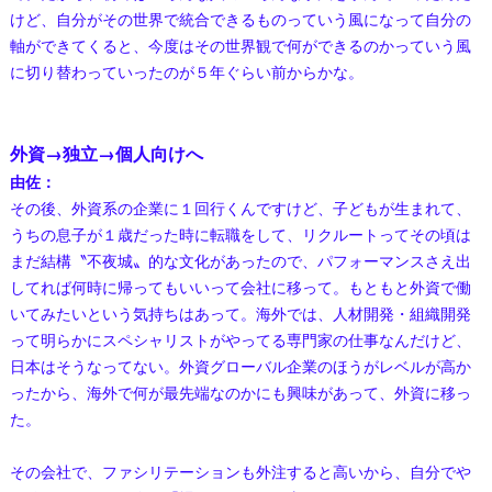
けど、自分がその世界で統合できるものっていう風になって自分の
軸ができてくると、今度はその世界観で何ができるのかっていう風
に切り替わっていったのが５年ぐらい前からかな。
外資→独立→個人向けへ
由佐：
その後、外資系の企業に１回行くんですけど、子どもが生まれて、
うちの息子が１歳だった時に転職をして、リクルートってその頃は
まだ結構〝不夜城〟的な文化があったので、パフォーマンスさえ出
してれば何時に帰ってもいいって会社に移って。もともと外資で働
いてみたいという気持ちはあって。海外では、人材開発・組織開発
って明らかにスペシャリストがやってる専門家の仕事なんだけど、
日本はそうなってない。外資グローバル企業のほうがレベルが高か
ったから、海外で何が最先端なのかにも興味があって、外資に移っ
た。
その会社で、ファシリテーションも外注すると高いから、自分でや