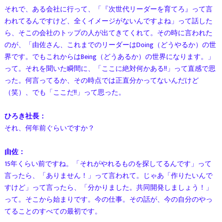
それで、ある会社に行って、「『次世代リーダーを育てろ』って言
われてるんですけど、全くイメージがないんですよね」って話した
ら、そこの会社のトップの人が出てきてくれて。その時に言われた
のが、「由佐さん、これまでのリーダーはDoing（どうやるか）の世
界です。でもこれからはBeing（どうあるか）の世界になります。」
って。それを聞いた瞬間に、「ここに絶対何かある!!」って直感で思
った。何言ってるか、その時点では正直分かってないんだけど
（笑）、でも「ここだ!!」って思った。
ひろき社長：
それ、何年前ぐらいですか？
由佐：
15年くらい前ですね。「それがやれるものを探してるんです」って
言ったら、「ありません！」って言われて。じゃあ「作りたいんで
すけど」って言ったら、「分かりました。共同開発しましょう！」
って。そこから始まりです。今の仕事。その話が、今の自分のやっ
てることのすべての最初です。