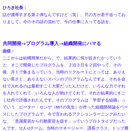
ひろき社長：
話が濃厚すぎる第２弾なんですけど（笑）。尺の方が若干迫ってお
りまして。今のその話の流れで、今の仕事に入ってる話を。
共同開発→プログラム導入→組織開発にハマる
由佐：
ここからは結構簡単だから。で、結果的に何が起きたかっていう
と、そこで開発したプログラムを、２泊３日を２回やって、その
後、月１で集まるっていう。当時のリクルートにとっては、ありえ
ない長さと、ありえないスパンのプログラムなんですよ。それを会
社で入れるのは最初すごく大変だったんだけど、いろんな力でそれ
を入れてくれて、いろんな人が助けてくれて。それが結果的にすご
く社内で評価されたんです。そのプログラムは「学習する組織」っ
ていう、ピーター・センゲ（MITの先生）が作った組織開発論をベー
スにしたプログラムで、今で言われるアクションラーニングみたい
な、「意識変容から行動変容を促す」っていうプロトタイプだった
んです。12人×2チーム。当時のマネージャー、課長クラス。トップ層