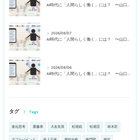
AI時代に「人間らしく働く」には？ 〜山口周さんの対談動画・文字起こし（その２）〜
2026/08/07
AI時代に「人間らしく働く」には？ 〜山口周さんの対談動画・文字起こし（その１）〜
2026/08/06
AI時代に「人間らしく働く」には？ 〜山口周さんのインタビュー記事、動画より〜
タグ
Tags
進化思考
齋藤孝
大友良英
松尾睦
松尾匡
柊木匠
ダブルバインド
井上正保
声紋分析
無門関
禅宗