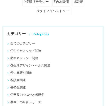
#情報リテラシー
#吉本隆明
#親鸞
#ライフタペストリー
カテゴリー
Categories
全てのカテゴリー
①らくだメソッド関連
②マネジメント関連
③生活デザイン・ヘルス関連
④古典研究関連
⑤読書関連
⑥塾生関連
⑦塾長のつぶやき考現学
⑧今日の名言シリーズ