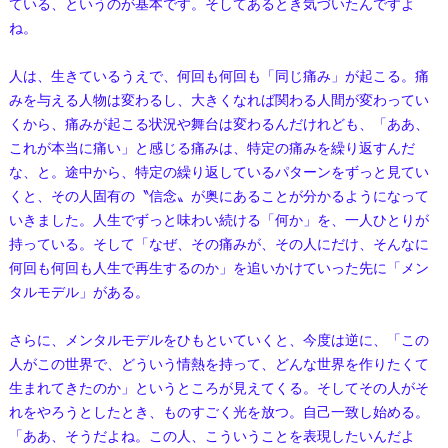
ている、というのが基本です。そしてあるとき気づいたんですよ
ね。
人は、生きているうえで、何回も何回も「同じ痛み」が起こる。痛
みを与える人物は変わるし、大きくなれば関わる人間が変わってい
くから、痛みが起こる状況や舞台は変わるんだけれども、「ああ、
これが本当に痛い」と感じる痛みは、特定の痛みを繰り返すんだ
な、と。途中から、特定の繰り返しているパターンをずっと見てい
くと、その人固有の〝信念〟が奥にあることが分かるようになって
いきました。人生でずっと味わい続ける「何か」を、一人ひとりが
持っている。そして「なぜ、その痛みが、その人にだけ、そんなに
何回も何回も人生で再生するのか」を追いかけていった先に「メン
タルモデル」がある。
さらに、メンタルモデルをひもといていくと、今度は逆に、「この
人がこの世界で、どういう情熱を持って、どんな世界を作りたくて
生まれてきたのか」というところが見えてくる。そしてその人がそ
れをやろうとしたとき、ものすごく光を放つ。自己一致し始める。
「ああ、そうだよね。この人、こういうことを表現したいんだよ