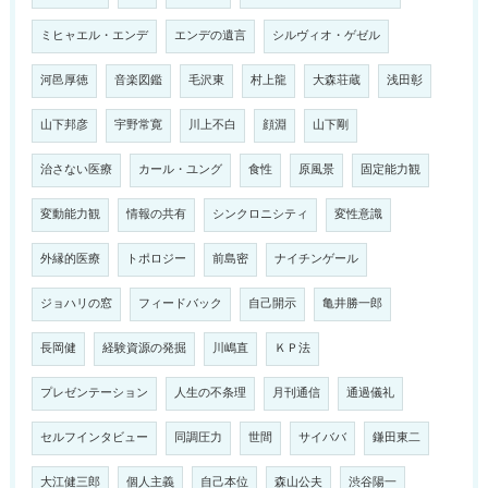
ミヒャエル・エンデ
エンデの遺言
シルヴィオ・ゲゼル
河邑厚徳
音楽図鑑
毛沢東
村上龍
大森荘蔵
浅田彰
山下邦彦
宇野常寛
川上不白
顔淵
山下剛
治さない医療
カール・ユング
食性
原風景
固定能力観
変動能力観
情報の共有
シンクロニシティ
変性意識
外縁的医療
トポロジー
前島密
ナイチンゲール
ジョハリの窓
フィードバック
自己開示
亀井勝一郎
長岡健
経験資源の発掘
川嶋直
ＫＰ法
プレゼンテーション
人生の不条理
月刊通信
通過儀礼
セルフインタビュー
同調圧力
世間
サイババ
鎌田東二
大江健三郎
個人主義
自己本位
森山公夫
渋谷陽一