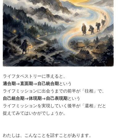
ライフタペストリーに準えると、
適合期→直面期→自己統合期
という
ライフミッションに出会うまでの前半が「往相」で、
自己統合期→体現期→自己表現期
という
ライフミッションを実現していく後半が「還相」だと
捉えてみてはいかがでしょうか。
わたしは、こんなことを話すことがあります。