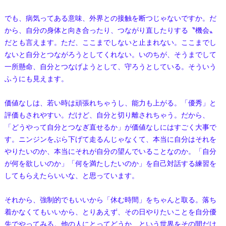
でも、病気ってある意味、外界との接触を断つじゃないですか。だ
から、自分の身体と向き合ったり、つながり直したりする〝機会〟
だとも言えます。ただ、ここまでしないと止まれない。ここまでし
ないと自分とつながろうとしてくれない。いのちが、そうまでして
一所懸命、自分とつなげようとして、守ろうとしている。そういう
ふうにも見えます。
価値なしは、若い時は頑張れちゃうし、能力も上がる。「優秀」と
評価もされやすい。だけど、自分と切り離されちゃう。だから、
「どうやって自分とつなぎ直せるか」が価値なしにはすごく大事で
す。ニンジンをぶら下げて走るんじゃなくて、本当に自分はそれを
やりたいのか、本当にそれが自分の望んでいることなのか。「自分
が何を欲しいのか」「何を満たしたいのか」を自己対話する練習を
してもらえたらいいな、と思っています。
それから、強制的でもいいから「休む時間」をちゃんと取る。落ち
着かなくてもいいから、とりあえず、その日やりたいことを自分優
先でやってみる。他の人にとってどうか、という世界をその間だけ