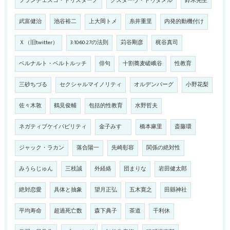
フランチェスコ・トリスターノ
グスターヴ・ドゥダメル
鈴木先生
武富健治
池谷裕二
上大岡トメ
糸井重里
内発的動機付け
Ｘ（旧twitter）
3:10:60:27の法則
苅谷剛彦
梶谷真司
ベルナルト・ベルトルッチ
俳句
十割蕎麦嵯峨谷
性教育
三砂ちづる
セクシャルマイノリティ
オルデンバーグ
小野花梨
佐々木敦
鶴見俊輔
包括的性教育
水野哲夫
ネガティブケイパビリティ
金子みすゞ
橋本麻里
斎藤環
ジャック・ラカン
落合陽一
先崎彰容
関係の絶対性
みうらじゅん
三枝誠
外経絡
団まりな
岩田健太郎
絶対恋愛
具体と抽象
望月正弘
五木寛之
田縣神社
平均寿命
超過死亡数
森下典子
茶道
千利休