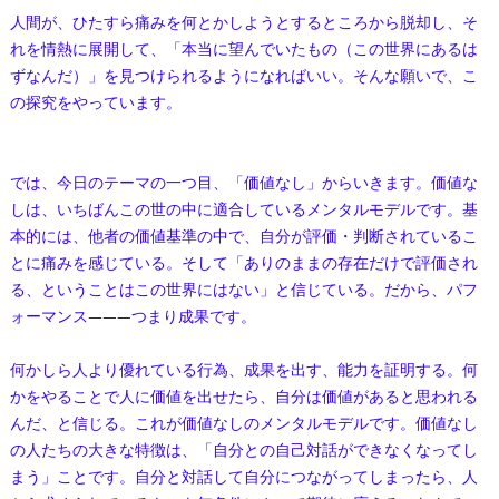
人間が、ひたすら痛みを何とかしようとするところから脱却し、そ
れを情熱に展開して、「本当に望んでいたもの（この世界にあるは
ずなんだ）」を見つけられるようになればいい。そんな願いで、こ
の探究をやっています。
では、今日のテーマの一つ目、「価値なし」からいきます。価値な
しは、いちばんこの世の中に適合しているメンタルモデルです。基
本的には、他者の価値基準の中で、自分が評価・判断されているこ
とに痛みを感じている。そして「ありのままの存在だけで評価され
る、ということはこの世界にはない」と信じている。だから、パフ
ォーマンス———つまり成果です。
何かしら人より優れている行為、成果を出す、能力を証明する。何
かをやることで人に価値を出せたら、自分は価値があると思われる
んだ、と信じる。これが価値なしのメンタルモデルです。価値なし
の人たちの大きな特徴は、「自分との自己対話ができなくなってし
まう」ことです。自分と対話して自分につながってしまったら、人