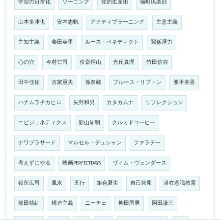
学習の日常化
ゾーニング
知的生産術
猫町倶楽部
山本多津也
安本志帆
アクティブラーニング
主意主義
主知主義
柴田英里
ルース・ベネディクト
関係浮力
心の穴
今村仁司
佚斎樗山
光丘真理
竹田信弥
田中佳祐
吉家重夫
孫泰蔵
ブルース・リプトン
熊平美香
ハナムラチカヒロ
矢野和男
カタカムナ
リフレクション
エピジェネティクス
影山知明
クルミドコーヒー
ナワプラサード
マルセル・デュシャン
ファラデー
考えずにやる
映画PERFECTDAYS
ヴィム・ヴェンダース
役所広司
風水
五行
銀色夏生
自己発見
潜在意識教育
篠田桃紅
構造主義
ニーチェ
柳田国男
岡田謙三