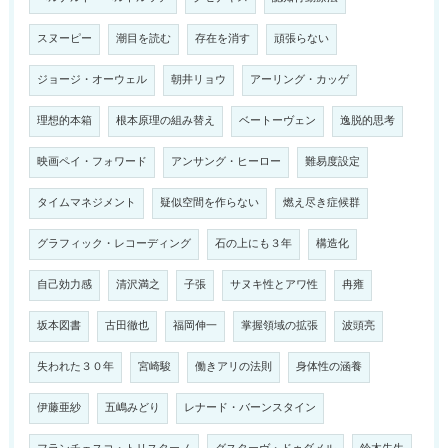
スヌーピー
潮目を読む
存在を消す
頑張らない
ジョージ・オーウェル
朝井リョウ
アーリング・カッゲ
理想的本箱
根本原理の組み替え
ベートーヴェン
逸脱的思考
映画ペイ・フォワード
アンサング・ヒーロー
難易度設定
タイムマネジメント
疑似空間を作らない
燃え尽き症候群
グラフィック・レコーディング
石の上にも３年
構造化
自己効力感
清沢満之
子張
サヌキ性とアワ性
冉雍
坂本図書
古田徹也
福岡伸一
掌握領域の拡張
波頭亮
失われた３０年
宮崎駿
働きアリの法則
身体性の涵養
伊藤亜紗
五嶋みどり
レナード・バーンスタイン