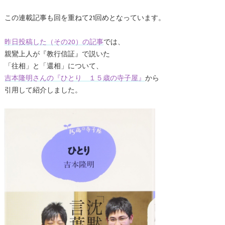
この連載記事も回を重ねて21回めとなっています。
昨日投稿した（その20）の記事
では、
親鸞上人が『教行信証』で説いた
「往相」と「還相」について、
吉本隆明さんの『ひとり １５歳の寺子屋』
から
引用して紹介しました。