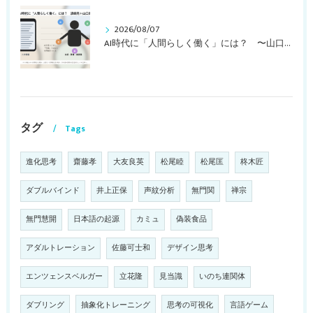
2026/08/07
AI時代に「人間らしく働く」には？ 〜山口周さんの対談動画・文字起こし（その１）〜
タグ
Tags
進化思考
齋藤孝
大友良英
松尾睦
松尾匡
柊木匠
ダブルバインド
井上正保
声紋分析
無門関
禅宗
無門慧開
日本語の起源
カミュ
偽装食品
アダルトレーション
佐藤可士和
デザイン思考
エンツェンスベルガー
立花隆
見当識
いのち連関体
ダブリング
抽象化トレーニング
思考の可視化
言語ゲーム