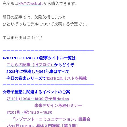
完全版は
HMTのwebsite
から購入できます。
明日の記事では、欠陥欠損モデルと
ひとりぼっちモデルについて投稿する予定です。
ではまた明日に！(^^)/
ーーーーーーーーーーーーーーーーーーーーーーー
●2021.9.1～2024.12.31記事タイトル一覧は
こちらの記事（旧ブログ）
からどうぞ
2025年に投稿した365記事はすべて
今日の音楽シリーズで
12/31に全リストを掲載
ーーーーーーーーーーーーーーーーーーーーーーー
☆寺子屋塾に関連するイベントのご案
7/11(土) 10:30～18:30 寺子屋Notion
未来デザイン考程セミナー
7/20(月・祝) 13:30～16:30
『レゾナント・コミュニケーション』読書会
7/26(日) 10:30～ 易経入門講座〔第３期〕