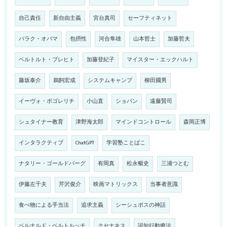
自己責任
新自由主義
宮台真司
セーフティネット
バラク・オバマ
包摂性
河合隼雄
山本哲士
加藤哲夫
ベルトルト・ブレヒト
加藤登紀子
マイスター・エックハルト
藤坂泰介
鵜飼宏成
システムキャンプ
柳田國男
イーヴォ・ポゴレリチ
小山直
ショパン
遠藤賢司
シュタイナー教育
津野海太郎
マインドコントロール
森岡正博
インタラクティブ
ChatGPT
学習塾ことばこ
ナタリー・ゴールドバーグ
有岡真
松永暢史
三浦つとむ
伊藤左千夫
芹沢俊介
映画マトリックス
当事者意識
食べ物による手当法
追求主義
シーシュポスの神話
ベルナルド・ベルトルッチ
クセナキス
認知行動療法