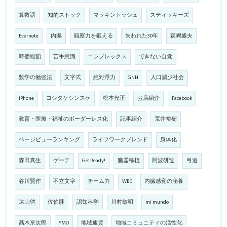
算数語
知的ストック
マッキントッシュ
スティッキーズ
Evernote
内拠
観察力を鍛える
失われた30年
森嶋通夫
時価総額
苦手意識
コンプレックス
できない自覚
数学の勉強法
文字式
絶対浮力
GNH
人口減少社会
iPhone
ヨシタケシンスケ
松本光正
お店紹介
Facebook
教育・医療・福祉のボーダーレス化
記事紹介
荒井裕樹
ページビューランキング
ライフワークブレンド
身体化
森田真生
ゲーテ
GetReady!
臓器移植
阿波研造
弓道
谷川賢作
不立文字
チーム力
WBC
内臓感覚の涵養
遠山啓
佐伯胖
認知科学
川村敏明
mi mundo
髙木亰次郎
YMO
地域通貨
地域コミュニティの活性化