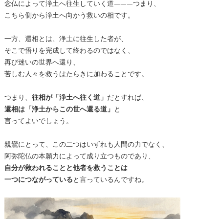
念仏によって浄土へ往生していく道———つまり、
こちら側から浄土へ向かう救いの相です。
一方、還相とは、浄土に往生した者が、
そこで悟りを完成して終わるのではなく、
再び迷いの世界へ還り、
苦しむ人々を救うはたらきに加わることです。
つまり、
往相が「浄土へ往く道」
だとすれば、
還相は「浄土からこの世へ還る道」
と
言ってよいでしょう。
親鸞にとって、この二つはいずれも人間の力でなく、
阿弥陀仏の本願力によって成り立つものであり、
自分が救われることと他者を救うことは
一つにつながっている
と言っているんですね。