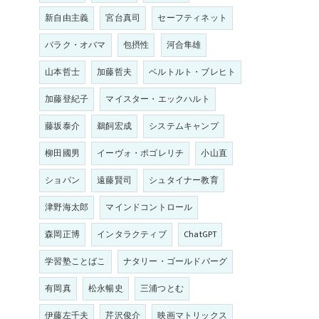
新自由主義
宮台真司
セーフティネット
バラク・オバマ
包摂性
河合隼雄
山本哲士
加藤哲夫
ベルトルト・ブレヒト
加藤登紀子
マイスター・エックハルト
藤坂泰介
鵜飼宏成
システムキャンプ
柳田國男
イーヴォ・ポゴレリチ
小山直
ショパン
遠藤賢司
シュタイナー教育
津野海太郎
マインドコントロール
森岡正博
インタラクティブ
ChatGPT
学習塾ことばこ
ナタリー・ゴールドバーグ
有岡真
松永暢史
三浦つとむ
伊藤左千夫
芹沢俊介
映画マトリックス