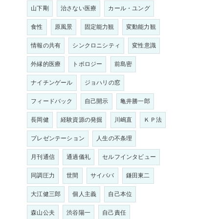
山下剛
治さない医療
カール・ユング
食性
原風景
固定能力観
変動能力観
情報の共有
シンクロニシティ
変性意識
外縁的医療
トポロジー
前島密
ナイチンゲール
ジョハリの窓
フィードバック
自己開示
亀井勝一郎
長岡健
経験資源の発掘
川嶋直
ＫＰ法
プレゼンテーション
人生の不条理
月刊通信
通過儀礼
セルフインタビュー
同調圧力
世間
サイババ
鎌田東二
大江健三郎
個人主義
自己本位
森山公夫
渋谷陽一
自己責任