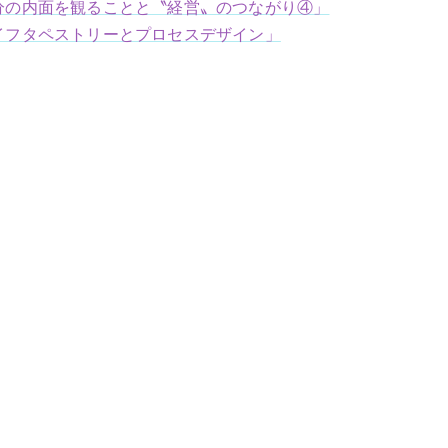
分の内面を観ることと〝経営〟のつながり④」
イフタペストリーとプロセスデザイン」