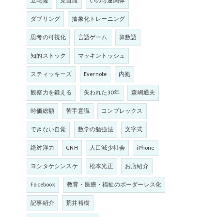
立花隆
見当識
いのち連関体
ダブリング
抽象化トレーニング
思考の可視化
言語ゲーム
算数語
知的ストック
マッキントッシュ
スティッキーズ
Evernote
内拠
観察力を鍛える
失われた30年
森嶋通夫
時価総額
苦手意識
コンプレックス
できない自覚
数学の勉強法
文字式
絶対浮力
GNH
人口減少社会
iPhone
ヨシタケシンスケ
松本光正
お店紹介
Facebook
教育・医療・福祉のボーダーレス化
記事紹介
荒井裕樹