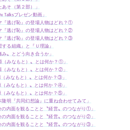
たあそ（第２部）」
Talksプレゼン動画」
マ『逃げ恥』の登場人物はどれ？①
マ『逃げ恥』の登場人物はどれ？②
マ『逃げ恥』の登場人物はどれ？③
習する組織』と『Ｕ理論』
痛み〟とどう向き合うか」
源（みなもと）〟とは何か？①」
源（みなもと）〟とは何か？②」
源（みなもと）〟とは何か？③」
源（みなもと）〟とは何か？④」
源（みなもと）〟とは何か？⑤」
本隆明『共同幻想論』に重ね合わせてみて」
分の内面を観ることと〝経営〟のつながり①」
分の内面を観ることと〝経営〟のつながり②」
分の内面を観ることと〝経営〟のつながり③」