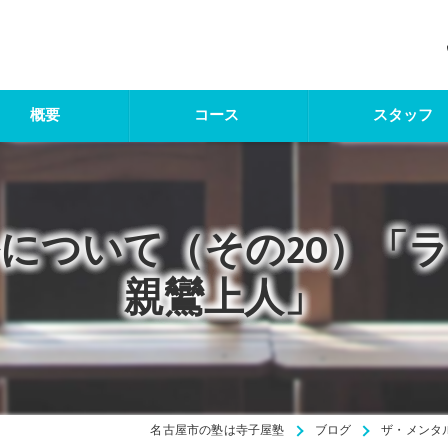
概要
コース
スタッフ
について（その20）「
親鸞上人」
名古屋市の塾は寺子屋塾
ブログ
ザ・メンタ