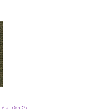
。
たあそ（第１部）」