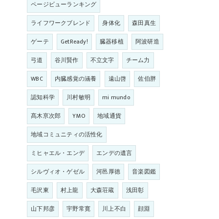
ページビューランキング
ライフワークブレンド
身体化
森田真生
ゲーテ
GetReady!
臓器移植
阿波研造
弓道
谷川賢作
不立文字
チーム力
WBC
内臓感覚の涵養
遠山啓
佐伯胖
認知科学
川村敏明
mi mundo
髙木亰次郎
YMO
地域通貨
地域コミュニティの活性化
ミヒャエル・エンデ
エンデの遺言
シルヴィオ・ゲゼル
河邑厚徳
音楽図鑑
毛沢東
村上龍
大森荘蔵
浅田彰
山下邦彦
宇野常寛
川上不白
顔淵