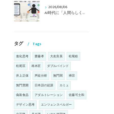
2026/08/06
AI時代に「人間らしく働く」には？ 〜山口周さんのインタビュー記事、動画より〜
タグ
Tags
進化思考
齋藤孝
大友良英
松尾睦
松尾匡
柊木匠
ダブルバインド
井上正保
声紋分析
無門関
禅宗
無門慧開
日本語の起源
カミュ
偽装食品
アダルトレーション
佐藤可士和
デザイン思考
エンツェンスベルガー