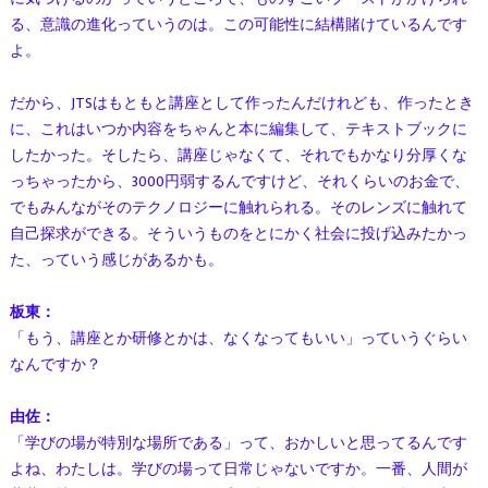
る、意識の進化っていうのは。この可能性に結構賭けているんです
よ。
だから、JTSはもともと講座として作ったんだけれども、作ったとき
に、これはいつか内容をちゃんと本に編集して、テキストブックに
したかった。そしたら、講座じゃなくて、それでもかなり分厚くな
っちゃったから、3000円弱するんですけど、それくらいのお金で、
でもみんながそのテクノロジーに触れられる。そのレンズに触れて
自己探求ができる。そういうものをとにかく社会に投げ込みたかっ
た、っていう感じがあるかも。
板東：
「もう、講座とか研修とかは、なくなってもいい」っていうぐらい
なんですか？
由佐：
「学びの場が特別な場所である」って、おかしいと思ってるんです
よね、わたしは。学びの場って日常じゃないですか。一番、人間が