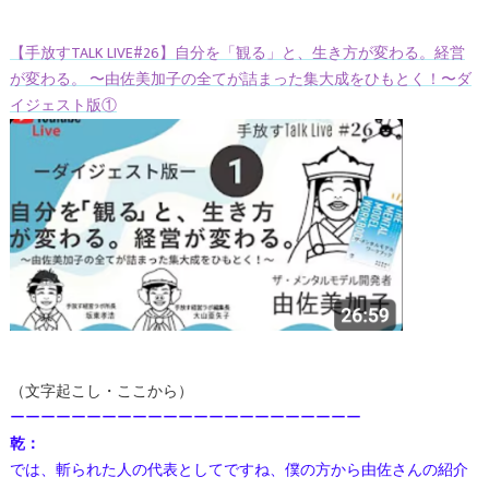
【手放すTALK LIVE#26】自分を「観る」と、生き方が変わる。経営
が変わる。 〜由佐美加子の全てが詰まった集大成をひもとく！〜ダ
イジェスト版①
（文字起こし・ここから）
ーーーーーーーーーーーーーーーーーーーーーーー
乾：
では、斬られた人の代表としてですね、僕の方から由佐さんの紹介