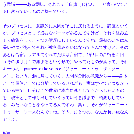
う意識———ある意味、それこそ「自然（じねん）」と言われてい
る自然っていうものに帰っていく。
そのプロセスに、意識的に人間がそこに戻れるように、講座という
か、プロセスとして必要なパーツがあるんですけど、それを組み立
てて編集をして、４つの講座にしているんですね。最初のいちばん
長いやつがあってそれが教科書みたいになってるんですけど。その
あとは合宿。リアルでやれてた頃は合宿で、2泊3日の合宿を２回
（その後は月１で集まるという形で）やってたものがあって。それ
を一つの「Journey to the Source（ジャーニー・トゥ・ザ・ソー
ス）」という、源に帰っていく。人間が分離の意識から———身体
として個体としては分離しているけれども、実はすべてとつながっ
ている中で、自分はこの世界に本当に魂としてもたらしたいもの
を、現実として作り出していくっていう意識まで、橋渡ししてい
る、みたいなことをやってるんですね（笑）。それがジャーニー・
トゥ・ザ・ソースなんですね。そう。ひとつの、なんか長い旅なん
ですよ。
板東：