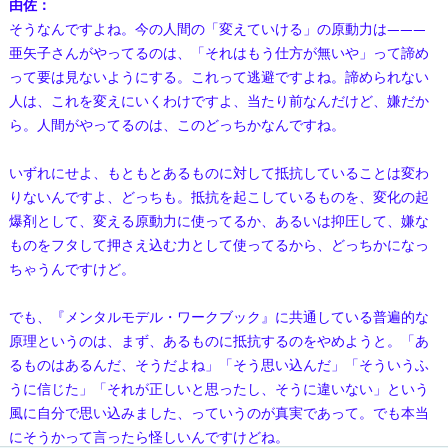
由佐：
そうなんですよね。今の人間の「変えていける」の原動力は———
亜矢子さんがやってるのは、「それはもう仕方が無いや」って諦め
って要は見ないようにする。これって逃避ですよね。諦められない
人は、これを変えにいくわけですよ、当たり前なんだけど、嫌だか
ら。人間がやってるのは、このどっちかなんですね。
いずれにせよ、もともとあるものに対して抵抗していることは変わ
りないんですよ、どっちも。抵抗を起こしているものを、変化の起
爆剤として、変える原動力に使ってるか、あるいは抑圧して、嫌な
ものをフタして押さえ込む力として使ってるから、どっちかになっ
ちゃうんですけど。
でも、『メンタルモデル・ワークブック』に共通している普遍的な
原理というのは、まず、あるものに抵抗するのをやめようと。「あ
るものはあるんだ、そうだよね」「そう思い込んだ」「そういうふ
うに信じた」「それが正しいと思ったし、そうに違いない」という
風に自分で思い込みました、っていうのが真実であって。でも本当
にそうかって言ったら怪しいんですけどね。