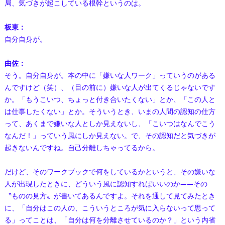
局、気づきが起こしている根幹というのは。
板東：
自分自身が。
由佐：
そう。自分自身が。本の中に「嫌いな人ワーク」っていうのがある
んですけど（笑）、（目の前に）嫌いな人が出てくるじゃないです
か。「もうこいつ、ちょっと付き合いたくない」とか、「この人と
は仕事したくない」とか。そういうとき、いまの人間の認知の仕方
って、あくまで嫌いな人としか見えないし、「こいつはなんでこう
なんだ！」っていう風にしか見えない。で、その認知だと気づきが
起きないんですね。自己分離しちゃってるから。
だけど、そのワークブックで何をしているかというと、その嫌いな
人が出現したときに、どういう風に認知すればいいのか——その
〝ものの見方〟が書いてあるんですよ。それを通して見てみたとき
に、「自分はこの人の、こういうところが気に入らないって思って
る」ってことは、「自分は何を分離させているのか？」という内省