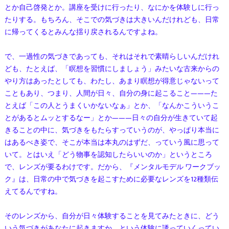
とか自己啓発とか。講座を受けに行ったり、なにかを体験しに行っ
たりする。もちろん、そこでの気づきは大きいんだけれども、日常
に帰ってくるとみんな揺り戻されるんですよね。
で、一過性の気づきであっても、それはそれで素晴らしいんだけれ
ども、たとえば、「瞑想を習慣にしましょう」みたいな古来からの
やり方はあったとしても、わたし、あまり瞑想が得意じゃないって
こともあり、つまり、人間が日々、自分の身に起こること———た
とえば「この人とうまくいかないなぁ」とか、「なんかこういうこ
とがあるとムッとするなー」とか———日々の自分が生きていて起
きることの中に、気づきをもたらすっていうのが、やっぱり本当に
はあるべき姿で、そこが本当は本丸のはずだ、っていう風に思って
いて。とはいえ「どう物事を認知したらいいのか」というところ
で、レンズが要るわけです。だから、『メンタルモデル ワークブッ
ク』は、日常の中で気づきを起こすために必要なレンズを12種類伝
えてるんですね。
そのレンズから、自分が日々体験することを見てみたときに、どう
いう気づきがあなたに起きますか、という体験に誘っていくってい